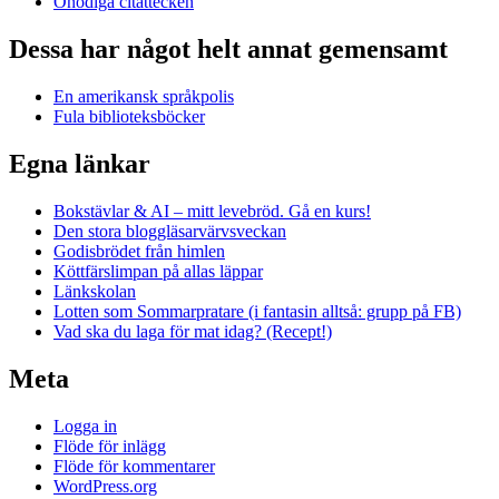
Onödiga citattecken
Dessa har något helt annat gemensamt
En amerikansk språkpolis
Fula biblioteksböcker
Egna länkar
Bokstävlar & AI – mitt levebröd. Gå en kurs!
Den stora bloggläsarvärvsveckan
Godisbrödet från himlen
Köttfärslimpan på allas läppar
Länkskolan
Lotten som Sommarpratare (i fantasin alltså: grupp på FB)
Vad ska du laga för mat idag? (Recept!)
Meta
Logga in
Flöde för inlägg
Flöde för kommentarer
WordPress.org