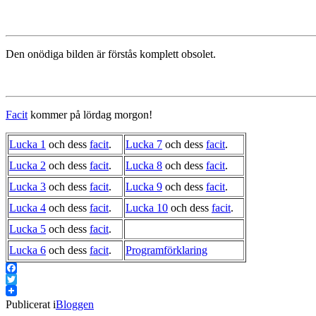
Den onödiga bilden är förstås komplett obsolet.
Facit
kommer på lördag morgon!
Lucka 1
och dess
facit
.
Lucka 7
och dess
facit
.
Lucka 2
och dess
facit
.
Lucka 8
och dess
facit
.
Lucka 3
och dess
facit
.
Lucka 9
och dess
facit
.
Lucka 4
och dess
facit
.
Lucka 10
och dess
facit
.
Lucka 5
och dess
facit
.
Lucka 6
och dess
facit
.
Programförklaring
Facebook
Twitter
Publicerat i
Bloggen