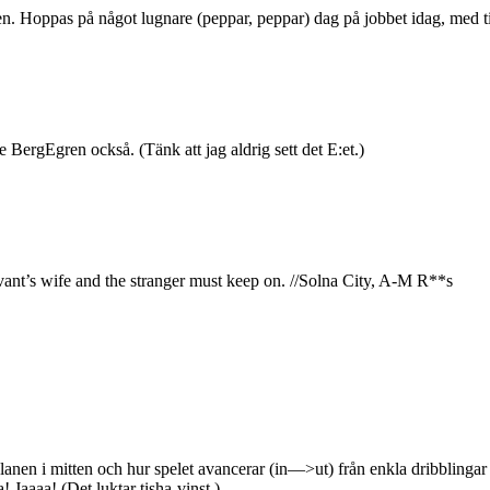
en. Hoppas på något lugnare (peppar, peppar) dag på jobbet idag, med tid
e BergEgren också. (Tänk att jag aldrig sett det E:et.)
ant’s wife and the stranger must keep on. //Solna City, A-M R**s
en i mitten och hur spelet avancerar (in—>ut) från enkla dribblingar (tr
! Jaaaa! (Det luktar tisha-vinst.)