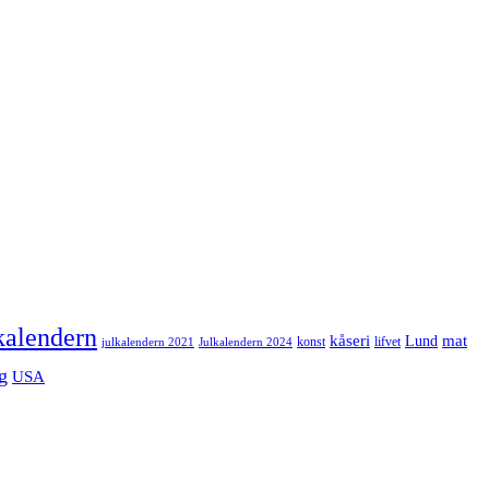
kalendern
mat
kåseri
Lund
julkalendern 2021
Julkalendern 2024
konst
lifvet
g
USA