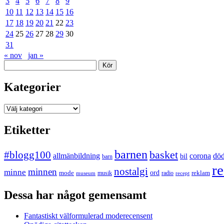
3
4
5
6
7
8
9
10
11
12
13
14
15
16
17
18
19
20
21
22
23
24
25
26
27
28
29
30
31
« nov
jan »
Sök
Kategorier
Kategorier
Etiketter
barnen
#blogg100
basket
allmänbildning
corona
dö
bil
barn
re
nostalgi
minnen
minne
mode
ord
reklam
musik
radio
museum
recept
Dessa har något gemensamt
Fantastiskt välformulerad moderecensent