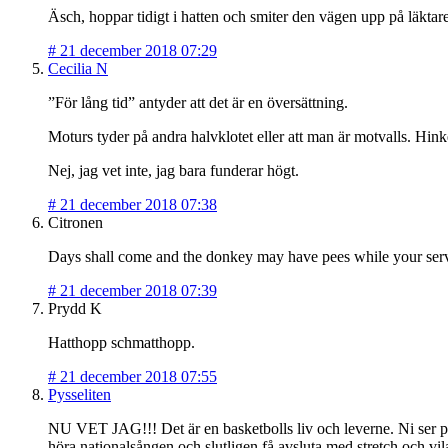
Äsch, hoppar tidigt i hatten och smiter den vägen upp på läktar
#
21 december 2018 07:29
Cecilia N
”För lång tid” antyder att det är en översättning.
Moturs tyder på andra halvklotet eller att man är motvalls. Hink
Nej, jag vet inte, jag bara funderar högt.
#
21 december 2018 07:38
Citronen
Days shall come and the donkey may have pees while your serv
#
21 december 2018 07:39
Prydd K
Hatthopp schmatthopp.
#
21 december 2018 07:55
Pysseliten
NU VET JAG!!! Det är en basketbolls liv och leverne. Ni ser plan
höra nationalsången och slutligen få avsluta med stretch och vila