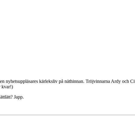
 av en nyhetsuppläsares kärleksliv på näthinnan. Tröjvinnarna Ardy och 
 kvar!)
ättlätt? Japp.