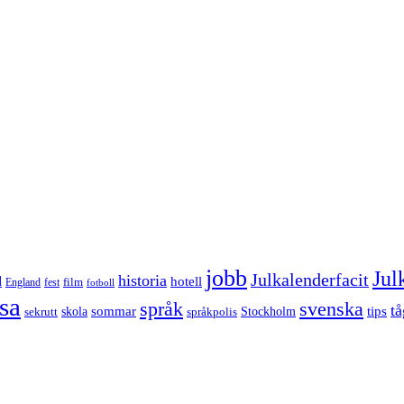
jobb
Jul
Julkalenderfacit
historia
d
hotell
England
fest
film
fotboll
sa
språk
svenska
tå
sommar
tips
sekrutt
skola
språkpolis
Stockholm