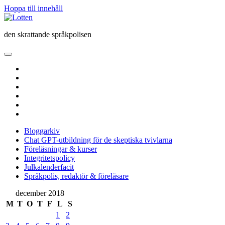
Hoppa till innehåll
Lotten
den skrattande språkpolisen
öppna
primär
twitter
meny
facebook
instagram
linkedin
rss
e-
post
Bloggarkiv
Chat GPT-utbildning för de skeptiska tvivlarna
Föreläsningar & kurser
Integritetspolicy
Julkalenderfacit
Språkpolis, redaktör & föreläsare
Sidopanel
december 2018
M
T
O
T
F
L
S
1
2