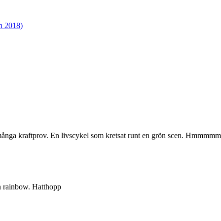
rn 2018)
 många kraftprov. En livscykel som kretsat runt en grön scen. Hmmmmm
n rainbow. Hatthopp