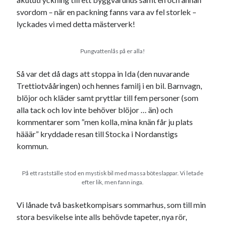
svordom – när en packning fanns vara av fel storlek –
lyckades vi med detta mästerverk!
Pungvattenlås på er alla!
Så var det då dags att stoppa in Ida (den nuvarande
Trettiotvååringen) och hennes familj i en bil. Barnvagn,
blöjor och kläder samt pryttlar till fem personer (som
alla tack och lov inte behöver blöjor … än) och
kommentarer som ”men kolla, mina knän får ju plats
hääär” kryddade resan till Stocka i Nordanstigs
kommun.
På ett rastställe stod en mystisk bil med massa böteslappar. Vi letade
efter lik, men fann inga.
Vi lånade två basketkompisars sommarhus, som till min
stora besvikelse inte alls behövde tapeter, nya rör,