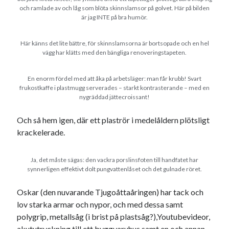
och ramlade av och låg som blöta skinnslamsor på golvet. Här på bilden
är jag INTE på bra humör.
Här känns det lite bättre, för skinnslamsorna är bortsopade och en hel
vägg har klätts med den bängliga renoveringstapeten.
En enorm fördel med att åka på arbetsläger: man får krubb! Svart
frukostkaffe i plastmugg serverades – starkt kontrasterande – med en
nygräddad jättecroissant!
Och så hem igen, där ett plaströr i medelåldern plötsligt
krackelerade.
Ja, det måste sägas: den vackra porslinsfoten till handfatet har
synnerligen effektivt dolt pungvattenlåset och det gulnade röret.
Oskar (den nuvarande Tjugoåttaåringen) har tack och
lov starka armar och nypor, och med dessa samt
polygrip, metallsåg (i brist på plastsåg?),Youtubevideor,
akututryckning till ett byggvaruhus samt en och annan