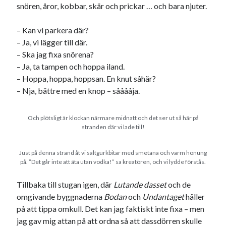
snören, åror, kobbar, skär och prickar … och bara njuter.
Den stora bloggläsarvärvsveckan
Godisbrödet från himlen
– Kan vi parkera där?
Köttfärslimpan på allas läppar
– Ja, vi lägger till där.
Länkskolan
– Ska jag fixa snörena?
Lotten som Sommarpratare (i fantasin alltså: grupp på FB)
– Ja, ta tampen och hoppa iland.
Vad ska du laga för mat idag? (Recept!)
– Hoppa, hoppa, hoppsan. En knut såhär?
– Nja, bättre med en knop – sååååja.
Meta
Och plötsligt är klockan närmare midnatt och det ser ut så här på
Logga in
stranden där vi lade till!
Flöde för inlägg
Flöde för kommentarer
Just på denna strand åt vi saltgurkbitar med smetana och varm honung
WordPress.org
på. ”Det går inte att äta utan vodka!” sa kreatören, och vi lydde förstås.
Tillbaka till stugan igen, där
Lutande dasset
och de
omgivande byggnaderna
Bodan
och
Undantaget
håller
på att tippa omkull. Det kan jag faktiskt inte fixa – men
jag gav mig attan på att ordna så att dassdörren skulle
Pejpalla!