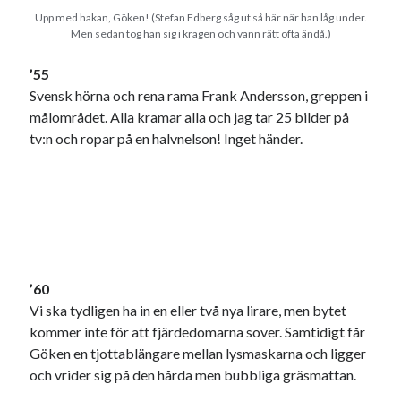
Upp med hakan, Göken! (Stefan Edberg såg ut så här när han låg under.
Men sedan tog han sig i kragen och vann rätt ofta ändå.)
’55
Svensk hörna och rena rama Frank Andersson, greppen i
målområdet. Alla kramar alla och jag tar 25 bilder på
tv:n och ropar på en halvnelson! Inget händer.
’60
Vi ska tydligen ha in en eller två nya lirare, men bytet
kommer inte för att fjärdedomarna sover. Samtidigt får
Göken en tjottablängare mellan lysmaskarna och ligger
och vrider sig på den hårda men bubbliga gräsmattan.