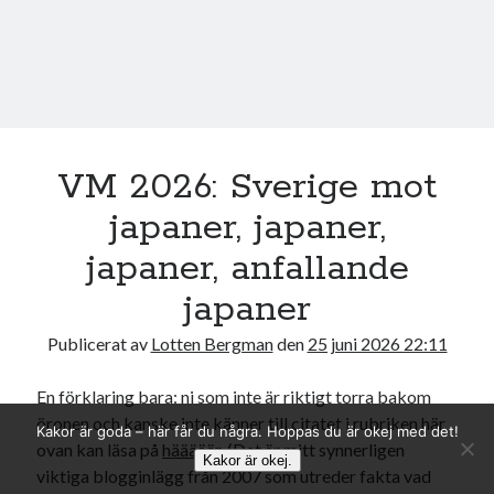
VM 2026: Sverige mot
japaner, japaner,
japaner, anfallande
japaner
Publicerat av
Lotten Bergman
den
25 juni 2026 22:11
En förklaring bara: ni som inte är riktigt torra bakom
öronen och kanske inte känner till citatet i rubriken här
Kakor är goda – här får du några. Hoppas du är okej med det!
ovan kan läsa på
hääääär
. (Det är mitt synnerligen
Kakor är okej.
viktiga blogginlägg från 2007 som utreder fakta vad