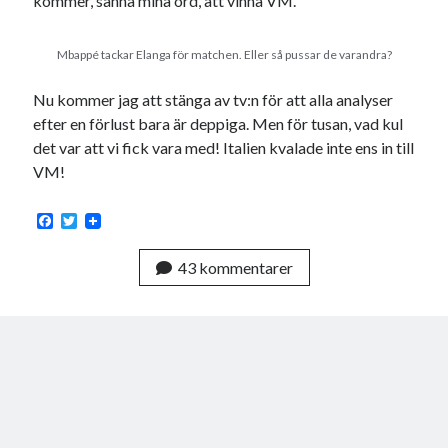
kommer, sanna mina ord, att vinna VM.
Mbappé tackar Elanga för matchen. Eller så pussar de varandra?
Nu kommer jag att stänga av tv:n för att alla analyser
efter en förlust bara är deppiga. Men för tusan, vad kul
det var att vi fick vara med! Italien kvalade inte ens in till
VM!
F
T
a
w
c
i
43 kommentarer
e
t
b
t
o
e
o
r
k