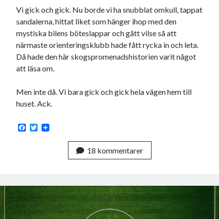
Vi gick och gick. Nu borde vi ha snubblat omkull, tappat
sandalerna, hittat liket som hänger ihop med den
mystiska bilens böteslappar och gått vilse så att
närmaste orienteringsklubb hade fått rycka in och leta.
Då hade den här skogspromenadshistorien varit något
att läsa om.
Men inte då. Vi bara gick och gick hela vägen hem till
huset. Ack.
F
T
a
w
c
i
18 kommentarer
e
t
b
t
o
e
o
r
k