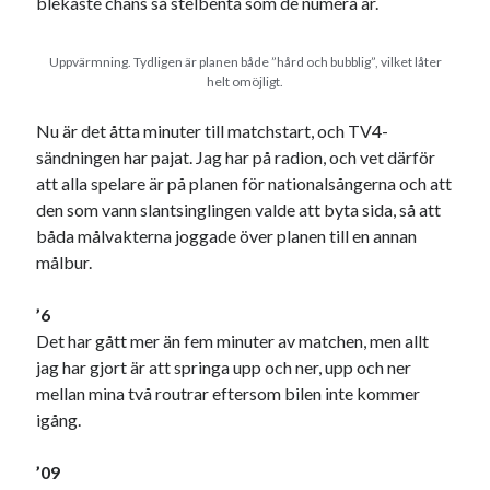
blekaste chans så stelbenta som de numera är.
Uppvärmning. Tydligen är planen både ”hård och bubblig”, vilket låter
helt omöjligt.
Nu är det åtta minuter till matchstart, och TV4-
sändningen har pajat. Jag har på radion, och vet därför
att alla spelare är på planen för nationalsångerna och att
den som vann slantsinglingen valde att byta sida, så att
båda målvakterna joggade över planen till en annan
målbur.
’6
Det har gått mer än fem minuter av matchen, men allt
jag har gjort är att springa upp och ner, upp och ner
mellan mina två routrar eftersom bilen inte kommer
igång.
’09