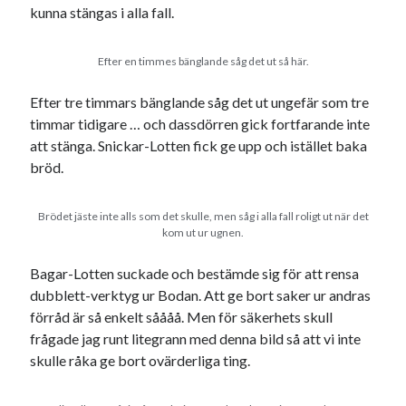
kunna stängas i alla fall.
Efter en timmes bänglande såg det ut så här.
Efter tre timmars bänglande såg det ut ungefär som tre
timmar tidigare … och dassdörren gick fortfarande inte
Swish: 070-8885542
att stänga. Snickar-Lotten fick ge upp och istället baka
bröd.
Brödet jäste inte alls som det skulle, men såg i alla fall roligt ut när det
kom ut ur ugnen.
Bagar-Lotten suckade och bestämde sig för att rensa
dubblett-verktyg ur Bodan. Att ge bort saker ur andras
förråd är så enkelt såååå. Men för säkerhets skull
frågade jag runt litegrann med denna bild så att vi inte
skulle råka ge bort ovärderliga ting.