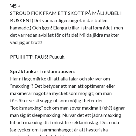
’45 +
STROUD FICK FRAM ETT SKOTT PÅ MÅL! JUBEL I
BUSKEN! (Det var nämligen ungefär där bollen
hamnade.) Och igen! Elanga trillar i straffområdet, men
det var redan avblåst för offside! Milda jädra makter
vad jag är trött!
PFUIIIITT! PAUS! Puuuuh.
Språktankar i reklampausen:
Har ni lagt märke till att alla talar och skriver om
”maxxing”? Det betyder att man att optimerar eller
maximerar något så mycket som möjligt; om man
försöker se så snygg ut som möjligt heter det
”looksmaxxing” och om man sover maximalt (eh?) ägnar
man sig åt sleepmaxxing. Nu var det ett jädra maxxing
hit och maxxing dit i minst tre reklaminslag. Det enda
jag tycker om i sammanhanget är att hysteriska