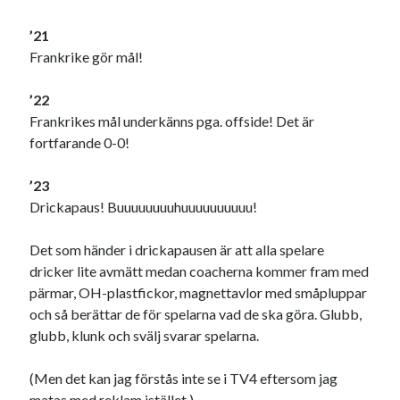
’21
Frankrike gör mål!
’22
Frankrikes mål underkänns pga. offside! Det är
fortfarande 0-0!
’23
Drickapaus! Buuuuuuuuhuuuuuuuuuu!
Det som händer i drickapausen är att alla spelare
dricker lite avmätt medan coacherna kommer fram med
pärmar, OH-plastfickor, magnettavlor med småpluppar
och så berättar de för spelarna vad de ska göra. Glubb,
glubb, klunk och svälj svarar spelarna.
(Men det kan jag förstås inte se i TV4 eftersom jag
matas med reklam istället.)