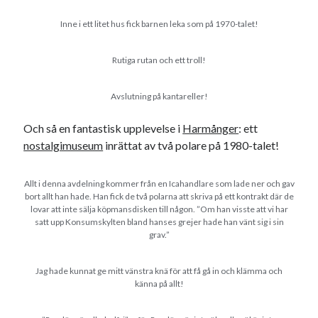
Inne i ett litet hus fick barnen leka som på 1970-talet!
Rutiga rutan och ett troll!
Avslutning på kantareller!
Och så en fantastisk upplevelse i
Harmånger
: ett
nostalgimuseum
inrättat av två polare på 1980-talet!
Allt i denna avdelning kommer från en Icahandlare som lade ner och gav
bort allt han hade. Han fick de två polarna att skriva på ett kontrakt där de
lovar att inte sälja köpmansdisken till någon. ”Om han visste att vi har
satt upp Konsumskylten bland hanses grejer hade han vänt sig i sin
grav.”
Jag hade kunnat ge mitt vänstra knä för att få gå in och klämma och
känna på allt!