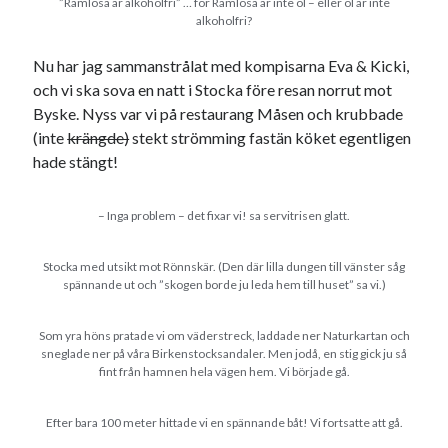
”Ramlösa är alkoholfri” … för Ramlösa är inte öl – eller öl är inte
alkoholfri?
Nu har jag sammanstrålat med kompisarna Eva & Kicki,
och vi ska sova en natt i Stocka före resan norrut mot
Byske. Nyss var vi på restaurang Måsen och krubbade
(inte
krängde)
stekt strömming fastän köket egentligen
hade stängt!
– Inga problem – det fixar vi! sa servitrisen glatt.
Stocka med utsikt mot Rönnskär. (Den där lilla dungen till vänster såg
spännande ut och ”skogen borde ju leda hem till huset” sa vi.)
Som yra höns pratade vi om väderstreck, laddade ner Naturkartan och
sneglade ner på våra Birkenstocksandaler. Men jodå, en stig gick ju så
fint från hamnen hela vägen hem. Vi började gå.
Efter bara 100 meter hittade vi en spännande båt! Vi fortsatte att gå.