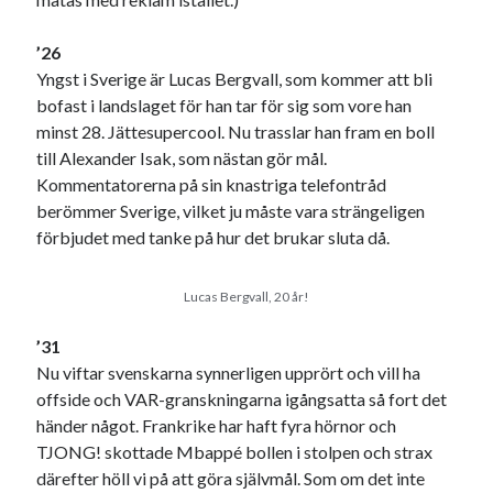
’26
Yngst i Sverige är Lucas Bergvall, som kommer att bli
bofast i landslaget för han tar för sig som vore han
minst 28. Jättesupercool. Nu trasslar han fram en boll
till Alexander Isak, som nästan gör mål.
Kommentatorerna på sin knastriga telefontråd
berömmer Sverige, vilket ju måste vara strängeligen
förbjudet med tanke på hur det brukar sluta då.
Lucas Bergvall, 20 år!
’31
Nu viftar svenskarna synnerligen upprört och vill ha
offside och VAR-granskningarna igångsatta så fort det
händer något. Frankrike har haft fyra hörnor och
TJONG! skottade Mbappé bollen i stolpen och strax
därefter höll vi på att göra självmål. Som om det inte