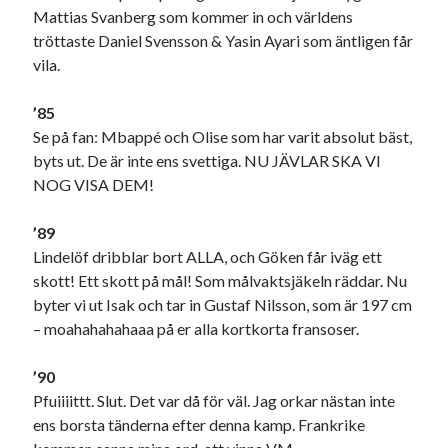
Mattias Svanberg som kommer in och världens
tröttaste Daniel Svensson & Yasin Ayari som äntligen får
vila.
’85
Se på fan: Mbappé och Olise som har varit absolut bäst,
byts ut. De är inte ens svettiga. NU JÄVLAR SKA VI
NOG VISA DEM!
’89
Lindelöf dribblar bort ALLA, och Göken får iväg ett
skott! Ett skott på mål! Som målvaktsjäkeln räddar. Nu
byter vi ut Isak och tar in Gustaf Nilsson, som är 197 cm
– moahahahahaaa på er alla kortkorta fransoser.
’90
Pfuiiiittt. Slut. Det var då för väl. Jag orkar nästan inte
ens borsta tänderna efter denna kamp. Frankrike