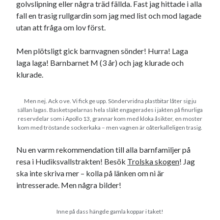
golvslipning eller några träd fällda. Fast jag hittade i alla
fall en trasig rullgardin som jag med list och mod lagade
utan att fråga om lov först.
Men plötsligt gick barnvagnen sönder! Hurra! Laga
laga laga! Barnbarnet M (3 år) och jag klurade och
klurade.
Men nej. Ack o ve. Vi fick ge upp. Söndervridna plastbitar låter sig ju
sällan lagas. Basketspelarnas hela släkt engagerades i jakten på finurliga
reservdelar som i Apollo 13, grannar kom med kloka åsikter, en moster
kom med tröstande sockerkaka – men vagnen är oåterkalleligen trasig.
Nu en varm rekommendation till alla barnfamiljer på
resa i Hudiksvallstrakten! Besök
Trolska skogen
! Jag
ska inte skriva mer – kolla på länken om ni är
intresserade. Men några bilder!
Inne på dass hängde gamla koppar i taket!