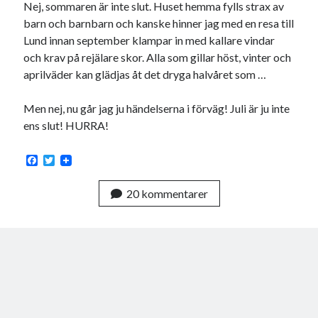
Nej, sommaren är inte slut. Huset hemma fylls strax av
barn och barnbarn och kanske hinner jag med en resa till
Lund innan september klampar in med kallare vindar
och krav på rejälare skor. Alla som gillar höst, vinter och
aprilväder kan glädjas åt det dryga halvåret som …
Men nej, nu går jag ju händelserna i förväg! Juli är ju inte
ens slut! HURRA!
F
T
a
w
c
i
20 kommentarer
e
t
b
t
o
e
o
r
k