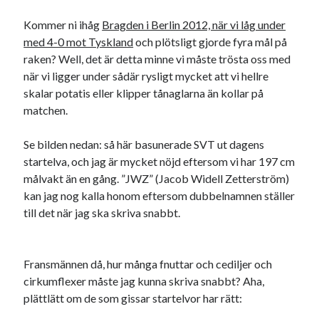
Kommer ni ihåg
Bragden i Berlin 2012, när vi låg under
med 4-0 mot Tyskland
och plötsligt gjorde fyra mål på
raken? Well, det är detta minne vi måste trösta oss med
när vi ligger under sådär rysligt mycket att vi hellre
skalar potatis eller klipper tånaglarna än kollar på
matchen.
Se bilden nedan: så här basunerade SVT ut dagens
startelva, och jag är mycket nöjd eftersom vi har 197 cm
målvakt än en gång. ”JWZ” (Jacob Widell Zetterström)
kan jag nog kalla honom eftersom dubbelnamnen ställer
till det när jag ska skriva snabbt.
Fransmännen då, hur många fnuttar och cediljer och
cirkumflexer måste jag kunna skriva snabbt? Aha,
plättlätt om de som gissar startelvor har rätt: