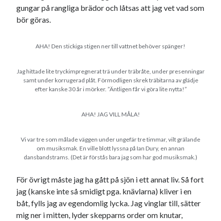
gungar på rangliga brädor och låtsas att jag vet vad som
svenska
tåg
tips
Stockholm
bör göras.
USA
AHA! Den stickiga stigen ner till vattnet behöver spänger!
Dessa har något gemensamt
Jag hittade lite tryckimpregnerat trä under träbråte, under presenningar
samt under korrugerad plåt. Förmodligen skrek träbitarna av glädje
Fantastiskt välformulerad moderecensent
efter kanske 30 år i mörker. ”Äntligen får vi göra lite nytta!”
Onödiga citattecken
AHA! JAG VILL MÅLA!
Dessa har något helt annat gemensamt
Vi var tre som målade väggen under ungefär tre timmar, vilt grälande
om musiksmak. En ville blott lyssna på Ian Dury, en annan
En amerikansk språkpolis
dansbandstrams. (Det är förstås bara jag som har god musiksmak.)
Fula biblioteksböcker
För övrigt måste jag ha gått på sjön i ett annat liv. Så fort
jag (kanske inte så smidigt pga. knävlarna) kliver i en
Egna länkar
båt, fylls jag av egendomlig lycka. Jag vinglar till, sätter
mig ner i mitten, lyder skepparns order om knutar,
Bokstävlar & AI – mitt levebröd. Gå en kurs!