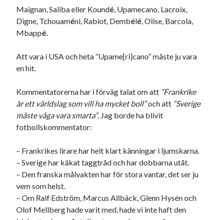
Maignan, Saliba eller Kound
é
, Upamecano, Lacroix,
Digne, Tchouam
é
ni, Rabiot, Demb
é
l
é
, Olise, Barcola,
Mbapp
é.
Att vara i USA och heta ”Upame[ri]cano” måste ju vara
en hit.
Kommentatorerna har i förväg talat om att
”Frankrike
är ett världslag som vill ha mycket boll”
och att
”Sverige
måste våga vara smarta”
. Jag borde ha blivit
fotbollskommentator:
– Frankrikes lirare har helt klart känningar i ljumskarna.
– Sverige har käkat taggtråd och har dobbarna utåt.
– Den franska målvakten har för stora vantar, det ser ju
vem som helst.
– Om Ralf Edström, Marcus Allbäck, Glenn Hysén och
Olof Mellberg hade varit med, hade vi inte haft den