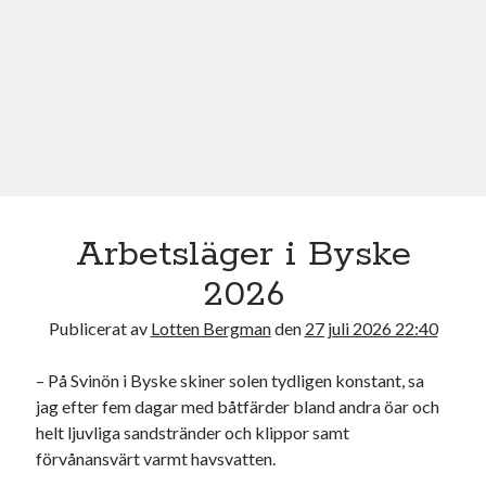
17
18
19
20
21
22
23
24
25
26
27
28
29
30
31
« jul
Sök
Arbetsläger i Byske
2026
Publicerat av
Lotten Bergman
den
27 juli 2026 22:40
Kategorier
– På Svinön i Byske skiner solen tydligen konstant, sa
Kategorier
jag efter fem dagar med båtfärder bland andra öar och
helt ljuvliga sandstränder och klippor samt
förvånansvärt varmt havsvatten.