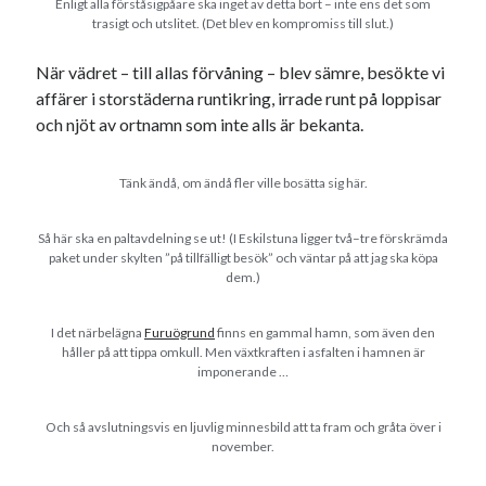
Enligt alla förståsigpåare ska inget av detta bort – inte ens det som
trasigt och utslitet. (Det blev en kompromiss till slut.)
När vädret – till allas förvåning – blev sämre, besökte vi
affärer i storstäderna runtikring, irrade runt på loppisar
och njöt av ortnamn som inte alls är bekanta.
Tänk ändå, om ändå fler ville bosätta sig här.
Så här ska en paltavdelning se ut! (I Eskilstuna ligger två–tre förskrämda
paket under skylten ”på tillfälligt besök” och väntar på att jag ska köpa
dem.)
I det närbelägna
Furuögrund
finns en gammal hamn, som även den
håller på att tippa omkull. Men växtkraften i asfalten i hamnen är
imponerande …
Och så avslutningsvis en ljuvlig minnesbild att ta fram och gråta över i
november.