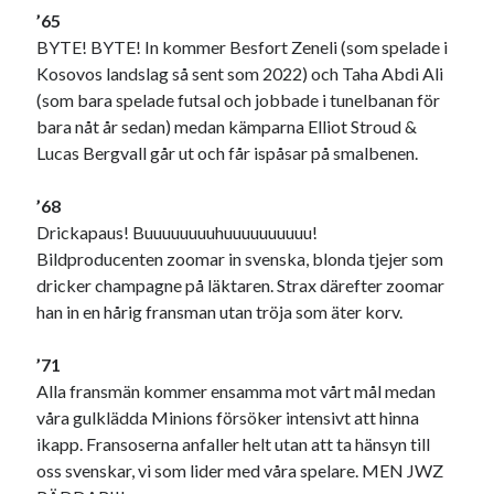
’65
BYTE! BYTE! In kommer Besfort Zeneli (som spelade i
Kosovos landslag så sent som 2022) och Taha Abdi Ali
(som bara spelade futsal och jobbade i tunelbanan för
bara nåt år sedan) medan kämparna Elliot Stroud &
Lucas Bergvall går ut och får ispåsar på smalbenen.
’68
Drickapaus! Buuuuuuuuhuuuuuuuuuu!
Bildproducenten zoomar in svenska, blonda tjejer som
dricker champagne på läktaren. Strax därefter zoomar
han in en hårig fransman utan tröja som äter korv.
’71
Alla fransmän kommer ensamma mot vårt mål medan
våra gulklädda Minions försöker intensivt att hinna
ikapp. Fransoserna anfaller helt utan att ta hänsyn till
oss svenskar, vi som lider med våra spelare. MEN JWZ