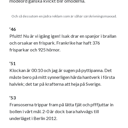
modeord ganska kvickt blir omoderna.
Och så dessutom en jädra reklam som är såhär särskrivningsmaxxad.
’46
Pfuitt! Nu är vi igång igen! Isak drar en spanjor i brallan
och orsakar en frispark. Frankrike har haft 376
frisparkar och 925 hörnor.
’51
Klockan är 00:10 och jag är sugen på pyttipanna. Det
måste bero på mitt synnerligen hårda hantverk i första
halvlek; det tar på krafterna att heja på Sverige.
’53
Fransoserna trippar fram på lätta fjät och pfffjuttar in
bollen i vårt mål. 2-0 är dock bara halvvägs till
underläget i Berlin 2012.