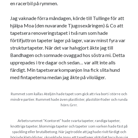
en racerbil på rymmen.
Jag vaknade förra måndagen, körde till Tullinge för att
hjälpa Moa (den nuvarande Tjugosexåringen) & Co att
tapetsera renoveringstapet i två rum som hade
förtifjuttron tapeter lager på lager, varav minst fyra var
strukturtapeter. När det var halvgjort åkte jag till
Bandhagen och somnade ovaggad hos söstra mi. Detta
upprepades i tre dagar och sedan… var allt inte alls
färdigt. Min tapetserarkompanjon Ina fick slita hund
med fintapeterna medan jag åkte på viloläger.
Rummet som kallas Ateljén hade tapet som gick att riva bort i större och
mindre partier. Rummet hade även plastlister, plastdörrfoder och runda
hörn.Grrr.
Arbetsrummet ”Kontoret” hade svarta tapeter, randiga tapeter,
knottriga tapeter, blommiga tapeter och tapeter som varken hade fäst på
spackling eller brutalbetong. När jag trodde att jag hade rivit färdigt och
började kleta klister, skrynklade ännu ett tapetlager plötsligt bara ihop sig