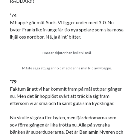
RÄDDAR!!!
’74
Mbappé gör mål. Suck. Vi ligger under med 3-0. Nu
byter Frankrike in ungefär tio nya spelare som ska mosa
ihjäl oss nordbor. Nä, ja ä int’ bitter.
Häääär skjuter han bollen i mål.
Måste säga att jag är nöjd med denna min bild av Mbappé.
’79
Faktum är att vi har kommit fram på mål ett par gånger
nu. Men det är hopplöst svårt att tråckla sig fram
eftersom vi är små och få samt gula små kycklingar.
Nu skulle vi göra fler byten, men fjärdedomarna som
sov förra gången är lika trötta nu. Alla på svenska
bänken är superduperarga. Det är Benjamin Nygren och