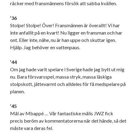
räcker med fransmännens försök att sabba kvällen.
’36
Stolpe! Stolpe! Över! Fransmännen är överallt! Vi har
inte anfallit på en kvart! Nu ligger en fransman och har
ont. Eller inte, nähe, nu är han uppe och skuttar igen.
Hjälp. Jag behöver en vattenpaus.
’44
Om jag hade varit spelare i Sverige hade jag bytt ut mig
nu. Bara försvarsspel, massa stryk, massa läskiga
stolpskott, jättevarmt och alldeles för få medspelare på
planen.
’45
Mål av Mbappé … Vår fantastiske målis JWZ fick
precis beröm av kommentatorerna när det hände, så det
måste vara deras fel.