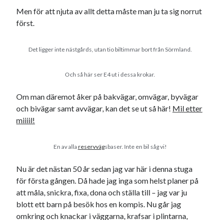
Etiketter
Men för att njuta av allt detta måste man ju ta sig norrut
#blogg100
först.
allmänbildning
barn
barnen
basket
corona
bil
Det ligger inte nästgårds, utan tio biltimmar bort från Sörmland.
död
film
England
fest
fotboll
Och så här ser E4 ut i dessa krokar.
jobb
historia
hotell
Om man däremot åker på bakvägar, omvägar, byvägar
Julkalendern
Julkalenderfacit
och bivägar samt avvägar, kan det se ut så här!
Mil etter
miiiil!
julkalendern 2021
Julkalendern 2024
konst
minne
kåseri
mat
Lund
lifvet
En av alla
reservväg
sbaser. Inte en bil såg vi!
minnen
mode
musik
museum
nostalgi
Nu är det nästan 50 år sedan jag var här i denna stuga
ord
radio
recept
för första gången. Då hade jag inga som helst planer på
resa
att måla, snickra, fixa, dona och ställa till – jag var ju
skola
reklam
sekrutt
blott ett barn på besök hos en kompis. Nu går jag
språk
sommar
språkpolis
omkring och knackar i väggarna, krafsar i plintarna,