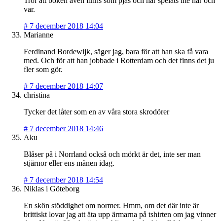
Tror att boken även finns som pjäs och har spelats lite här och
var.
#
7 december 2018 14:04
Marianne
Ferdinand Bordewijk, säger jag, bara för att han ska få vara
med. Och för att han jobbade i Rotterdam och det finns det ju
fler som gör.
#
7 december 2018 14:07
christina
Tycker det låter som en av våra stora skrodörer
#
7 december 2018 14:46
Aku
Blåser på i Norrland också och mörkt är det, inte ser man
stjärnor eller ens månen idag.
#
7 december 2018 14:54
Niklas i Göteborg
En skön stöddighet om normer. Hmm, om det där inte är
brittiskt lovar jag att äta upp ärmarna på tshirten om jag vinner