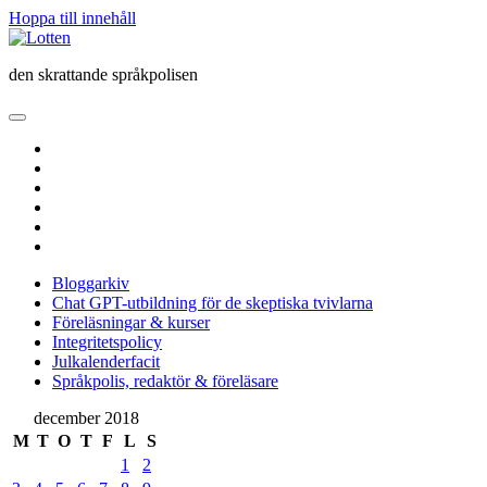
Hoppa till innehåll
Lotten
den skrattande språkpolisen
öppna
primär
twitter
meny
facebook
instagram
linkedin
rss
e-
post
Bloggarkiv
Chat GPT-utbildning för de skeptiska tvivlarna
Föreläsningar & kurser
Integritetspolicy
Julkalenderfacit
Språkpolis, redaktör & föreläsare
Sidopanel
december 2018
M
T
O
T
F
L
S
1
2