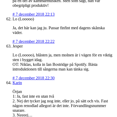
på en del av kammarmusiken. Men som sagt, han var
obegripligt produktiv!
#
7 december 2018 22:13
Lo (Looooo)
Ja, det här kan jag ju. Passar finfint med dagens skånska
väder.
#
7 december 2018 22:22
Jesper
Lo (Looooo), blåsten ja, men molnen är i vägen för en viktig
sten i bygget idag.
OT: Niklas, kolla in Ian Bostridge på Spotify. Bästa
introduktionen till sångerna man kan tänka sig.
#
7 december 2018 22:30
Karin
Örjan
1: Ja, fast inte en utan två
2. Nej det tycker jag nog inte, eller jo, på sätt och vis. Fast
någon renodlad allegori är det inte. Förvandlingsnummer
snarare.
3. Neeeej…