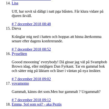
Lisa
Uff, har sovit så dåligt i natt pga blåsten. Får klura vidare på
djuren ikväll.
#
7 december 2018 08:48
Dieva
Krånglar mig ned i hatten och hoppas att hinna återkomma
senare efter dagens konfererande.
#
7 december 2018 08:52
Pysseliten
Goood moooning’ everybody! Då gissar jag väl på Svampbob
Brown idag, eller möjligen Dan Fyrkant. Tar en gammal bok
och sätter mig på läktarn och läser i väntan på nya insikter.
#
7 december 2018 09:02
vovamomo
Gammalt, känns det som.Men hur gammalt ? Urgammalt?
#
7 december 2018 09:12
Emma, Sol som sol? - aka Peztis