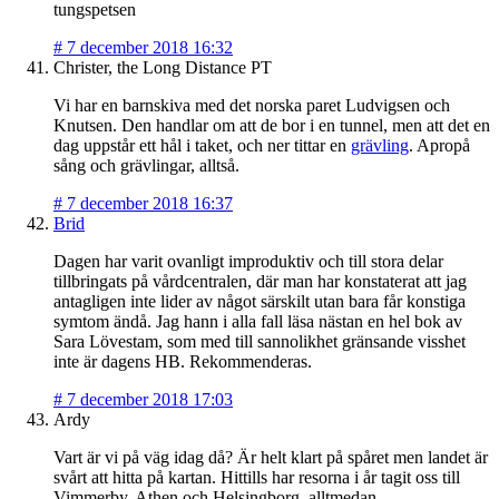
tungspetsen
#
7 december 2018 16:32
Christer, the Long Distance PT
Vi har en barnskiva med det norska paret Ludvigsen och
Knutsen. Den handlar om att de bor i en tunnel, men att det en
dag uppstår ett hål i taket, och ner tittar en
grävling
. Apropå
sång och grävlingar, alltså.
#
7 december 2018 16:37
Brid
Dagen har varit ovanligt improduktiv och till stora delar
tillbringats på vårdcentralen, där man har konstaterat att jag
antagligen inte lider av något särskilt utan bara får konstiga
symtom ändå. Jag hann i alla fall läsa nästan en hel bok av
Sara Lövestam, som med till sannolikhet gränsande visshet
inte är dagens HB. Rekommenderas.
#
7 december 2018 17:03
Ardy
Vart är vi på väg idag då? Är helt klart på spåret men landet är
svårt att hitta på kartan. Hittills har resorna i år tagit oss till
Vimmerby, Athen och Helsingborg, alltmedan