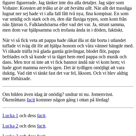
figurer figurerade. Jag tänker inte dra alla detaljer. Jag säjer som
Voltaire:
Konsten att tråka ut är att berätta allt
. När allt det trassliga
lugnat ner sej hade vi i alla fall fått två nya, fina kompisar. En som
var smidig och stark och en, den där flaxiga typen, som kom från
nån fjärran ö, Falklandsöarna eller vad det var. Ja, strunt samma,
men dom var hjälpsamma och trofasta ända in i döden, faktiskt.
När vi så fick veta att pappa hade råkat illa ut där borta i utlandet
tuffade vi iväg dit för att hjälpa honom och våra vänner hängde med.
Vi råkade träffa två glada gamla grävlingar, blodet flöt, pappa
befriades och så kunde vi ta tåget hem med pappa och musik och
dans. Men tror ni inte att vi fick bannor ändå när vi kom hem; vi
hade gjort mamma nervös igen. Det är tydligen omöjligt att vara
duktig. Vad rätt vi tänkt fast det var fel, liksom. Och vi blev aldrig
mer förhäxade.
Om bilden även idag är onödig? undrar ni nu. Jomenvisst.
Ökenråttans
facit
kommer någon gång i ottan på lördag!
Lucka 1
och dess
facit
.
Lucka 2
och dess
facit
.