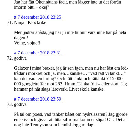
Jag har fått Ökenråttans facit, men lägger inte ut det förrän
imorrn bitti – okej?
#
7 december 2018 23:25
Ninja i Klockrike
Men jädrar anåda, jag har ju inte hunnit vara inne här på hela
dagen!!
Vojne, vojne!!
#
7 december 2018 23:31
godiva
Galaxer i mina braxer, jag är sen igen, men nu har läst era led-
trådar i mörkret och ja, men…kanske… ”vad rätt vi tänkt…”
kan det vara en luring? Och rätt tänkt och rättänkt ? 15 000
000 googleträffar mot 283. Hmm. Tänka fritt – eller stort. Jag
hamnar på nåt slags läroverk. Livet skola kanske.
#
7 december 2018 23:59
godiva
På tal om poesi, vad tänker båset om nyårsläsaren? Jag gjorde
en skiss och gissar att tittarsiffrorna kommer stiga! OT. Det är
nog inte Tennyson som hemlisbloggar idag.