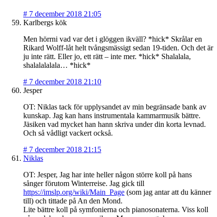
#
7 december 2018 21:05
Karlbergs kök
Men hörrni vad var det i glöggen ikväll? *hick* Skrålar en
Rikard Wolff-låt helt tvångsmässigt sedan 19-tiden. Och det är
ju inte rätt. Eller jo, ett rätt – inte mer. *hick* Shalalala,
shalalalalala… *hick*
#
7 december 2018 21:10
Jesper
OT: Niklas tack för upplysandet av min begränsade bank av
kunskap. Jag kan hans instrumentala kammarmusik bättre.
Jäsiken vad mycket han hann skriva under din korta levnad.
Och så vådligt vackert också.
#
7 december 2018 21:15
Niklas
OT: Jesper, Jag har inte heller någon större koll på hans
sånger förutom Winterreise. Jag gick till
https://imslp.org/wiki/Main_Page
(som jag antar att du känner
till) och tittade på An den Mond.
Lite bättre koll på symfonierna och pianosonaterna. Viss koll