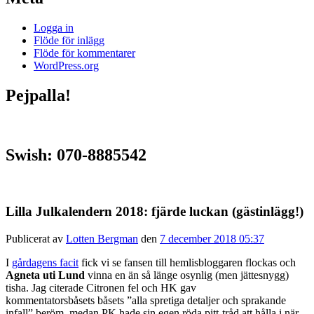
Logga in
Flöde för inlägg
Flöde för kommentarer
WordPress.org
Pejpalla!
Swish: 070-8885542
Lilla Julkalendern 2018: fjärde luckan (gästinlägg!)
Publicerat av
Lotten Bergman
den
7 december 2018 05:37
I
gårdagens facit
fick vi se fansen till hemlisbloggaren flockas och
Agneta uti Lund
vinna en än så länge osynlig (men jättesnygg)
tisha. Jag citerade Citronen fel och HK gav
kommentatorsbåsets båsets ”alla spretiga detaljer och sprakande
infall” beröm, medan PK hade sin egen röda pitt-tråd att hålla i när