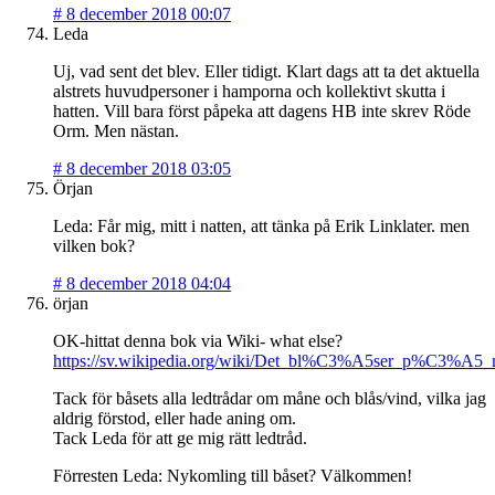
#
8 december 2018 00:07
Leda
Uj, vad sent det blev. Eller tidigt. Klart dags att ta det aktuella
alstrets huvudpersoner i hamporna och kollektivt skutta i
hatten. Vill bara först påpeka att dagens HB inte skrev Röde
Orm. Men nästan.
#
8 december 2018 03:05
Örjan
Leda: Får mig, mitt i natten, att tänka på Erik Linklater. men
vilken bok?
#
8 december 2018 04:04
örjan
OK-hittat denna bok via Wiki- what else?
https://sv.wikipedia.org/wiki/Det_bl%C3%A5ser_p%C3%
Tack för båsets alla ledtrådar om måne och blås/vind, vilka jag
aldrig förstod, eller hade aning om.
Tack Leda för att ge mig rätt ledtråd.
Förresten Leda: Nykomling till båset? Välkommen!