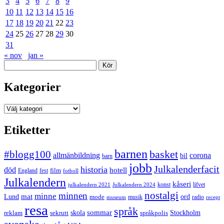
3
4
5
6
7
8
9
10
11
12
13
14
15
16
17
18
19
20
21
22
23
24
25
26
27
28
29
30
31
« nov
jan »
Sök
Kategorier
Kategorier
Etiketter
barnen
#blogg100
basket
allmänbildning
corona
bil
barn
jobb
Julkalenderfacit
historia
död
hotell
England
fest
film
fotboll
Julkalendern
kåseri
julkalendern 2021
Julkalendern 2024
konst
lifvet
nostalgi
minnen
minne
mat
Lund
mode
ord
musik
radio
museum
recept
resa
språk
sommar
reklam
sekrutt
skola
språkpolis
Stockholm