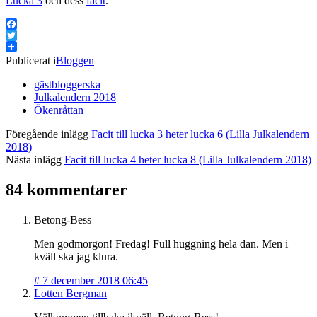
Lucka 3
och dess
facit
.
Facebook
Twitter
Publicerat i
Bloggen
gästbloggerska
Julkalendern 2018
Ökenråttan
Föregående inlägg
Facit till lucka 3 heter lucka 6 (Lilla Julkalendern
2018)
Nästa inlägg
Facit till lucka 4 heter lucka 8 (Lilla Julkalendern 2018)
84 kommentarer
Betong-Bess
Men godmorgon! Fredag! Full huggning hela dan. Men i
kväll ska jag klura.
#
7 december 2018 06:45
Lotten Bergman