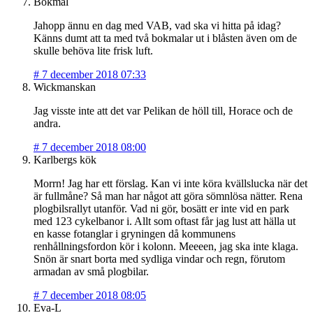
Bokmal
Jahopp ännu en dag med VAB, vad ska vi hitta på idag?
Känns dumt att ta med två bokmalar ut i blåsten även om de
skulle behöva lite frisk luft.
#
7 december 2018 07:33
Wickmanskan
Jag visste inte att det var Pelikan de höll till, Horace och de
andra.
#
7 december 2018 08:00
Karlbergs kök
Morrn! Jag har ett förslag. Kan vi inte köra kvällslucka när det
är fullmåne? Så man har något att göra sömnlösa nätter. Rena
plogbilsrallyt utanför. Vad ni gör, bosätt er inte vid en park
med 123 cykelbanor i. Allt som oftast får jag lust att hälla ut
en kasse fotanglar i gryningen då kommunens
renhållningsfordon kör i kolonn. Meeeen, jag ska inte klaga.
Snön är snart borta med sydliga vindar och regn, förutom
armadan av små plogbilar.
#
7 december 2018 08:05
Eva-L