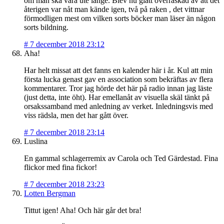
om man ska vara ute länge. Blev nu glatt överraskad av att det
återigen var nåt man kände igen, två på raken , det vittnar
förmodligen mest om vilken sorts böcker man läser än någon
sorts bildning.
#
7 december 2018 23:12
Aha!
Har helt missat att det fanns en kalender här i år. Kul att min
första lucka genast gav en association som bekräftas av flera
kommentarer. Tror jag hörde det här på radio innan jag läste
(just detta, inte öht). Har emellanåt av visuella skäl tänkt på
orsakssamband med anledning av verket. Inledningsvis med
viss rädsla, men det har gått över.
#
7 december 2018 23:14
Luslina
En gammal schlagerremix av Carola och Ted Gärdestad. Fina
flickor med fina fickor!
#
7 december 2018 23:23
Lotten Bergman
Tittut igen! Aha! Och här går det bra!