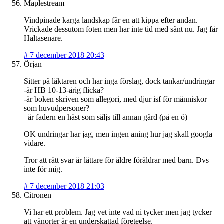
Maplestream
Vindpinade karga landskap får en att kippa efter andan.
Vrickade dessutom foten men har inte tid med sånt nu. Jag får
Haltasenare.
#
7 december 2018 20:43
Örjan
Sitter på läktaren och har inga förslag, dock tankar/undringar
-är HB 10-13-årig flicka?
-är boken skriven som allegori, med djur isf för människor
som huvudpersoner?
–är fadern en häst som säljs till annan gård (på en ö)
OK undringar har jag, men ingen aning hur jag skall googla
vidare.
Tror att rätt svar är lättare för äldre föräldrar med barn. Dvs
inte för mig.
#
7 december 2018 21:03
Citronen
Vi har ett problem. Jag vet inte vad ni tycker men jag tycker
att vänorter är en underskattad företeelse.