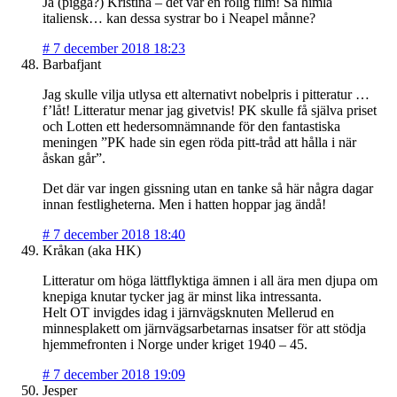
Ja (pigga?) Kristina – det var en rolig film! Så himla
italiensk… kan dessa systrar bo i Neapel månne?
#
7 december 2018 18:23
Barbafjant
Jag skulle vilja utlysa ett alternativt nobelpris i pitteratur …
f’låt! Litteratur menar jag givetvis! PK skulle få själva priset
och Lotten ett hedersomnämnande för den fantastiska
meningen ”PK hade sin egen röda pitt-tråd att hålla i när
åskan går”.
Det där var ingen gissning utan en tanke så här några dagar
innan festligheterna. Men i hatten hoppar jag ändå!
#
7 december 2018 18:40
Kråkan (aka HK)
Litteratur om höga lättflyktiga ämnen i all ära men djupa om
knepiga knutar tycker jag är minst lika intressanta.
Helt OT invigdes idag i järnvägsknuten Mellerud en
minnesplakett om järnvägsarbetarnas insatser för att stödja
hjemmefronten i Norge under kriget 1940 – 45.
#
7 december 2018 19:09
Jesper