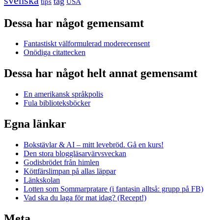
svenska
tåg
USA
tips
Dessa har något gemensamt
Fantastiskt välformulerad moderecensent
Onödiga citattecken
Dessa har något helt annat gemensamt
En amerikansk språkpolis
Fula biblioteksböcker
Egna länkar
Bokstävlar & AI – mitt levebröd. Gå en kurs!
Den stora bloggläsarvärvsveckan
Godisbrödet från himlen
Köttfärslimpan på allas läppar
Länkskolan
Lotten som Sommarpratare (i fantasin alltså: grupp på FB)
Vad ska du laga för mat idag? (Recept!)
Meta