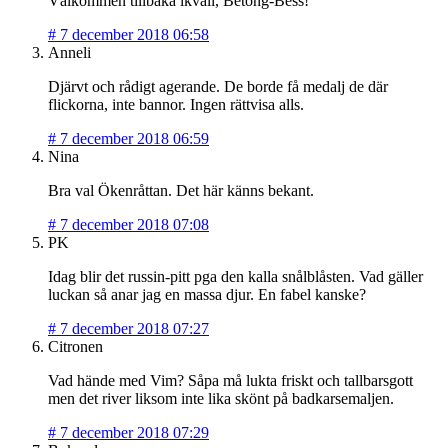
Välkommen tillbaka ikväll, Betong-Bess!
#
7 december 2018 06:58
Anneli
Djärvt och rådigt agerande. De borde få medalj de där
flickorna, inte bannor. Ingen rättvisa alls.
#
7 december 2018 06:59
Nina
Bra val Ökenråttan. Det här känns bekant.
#
7 december 2018 07:08
PK
Idag blir det russin-pitt pga den kalla snålblåsten. Vad gäller
luckan så anar jag en massa djur. En fabel kanske?
#
7 december 2018 07:27
Citronen
Vad hände med Vim? Såpa må lukta friskt och tallbarsgott
men det river liksom inte lika skönt på badkarsemaljen.
#
7 december 2018 07:29