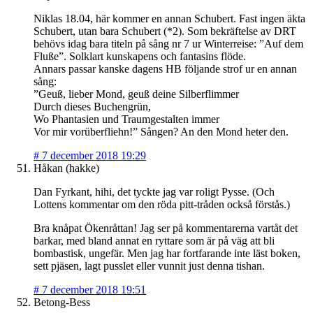
Niklas 18.04, här kommer en annan Schubert. Fast ingen äkta
Schubert, utan bara Schubert (*2). Som bekräftelse av DRT
behövs idag bara titeln på sång nr 7 ur Winterreise: ”Auf dem
Fluße”. Solklart kunskapens och fantasins flöde.
Annars passar kanske dagens HB följande strof ur en annan
sång:
”Geuß, lieber Mond, geuß deine Silberflimmer
Durch dieses Buchengrün,
Wo Phantasien und Traumgestalten immer
Vor mir vorüberfliehn!” Sången? An den Mond heter den.
#
7 december 2018 19:29
Håkan (hakke)
Dan Fyrkant, hihi, det tyckte jag var roligt Pysse. (Och
Lottens kommentar om den röda pitt-tråden också förstås.)
Bra knåpat Ökenråttan! Jag ser på kommentarerna vartåt det
barkar, med bland annat en ryttare som är på väg att bli
bombastisk, ungefär. Men jag har fortfarande inte läst boken,
sett pjäsen, lagt pusslet eller vunnit just denna tishan.
#
7 december 2018 19:51
Betong-Bess