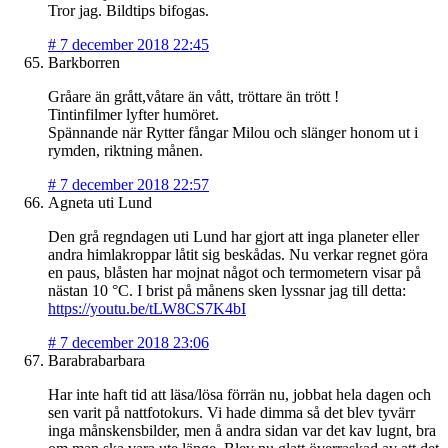
Tror jag. Bildtips bifogas.
#
7 december 2018 22:45
Barkborren
Gråare än grått,våtare än vått, tröttare än trött !
Tintinfilmer lyfter humöret.
Spännande när Rytter fångar Milou och slänger honom ut i
rymden, riktning månen.
#
7 december 2018 22:57
Agneta uti Lund
Den grå regndagen uti Lund har gjort att inga planeter eller
andra himlakroppar låtit sig beskådas. Nu verkar regnet göra
en paus, blåsten har mojnat något och termometern visar på
nästan 10 °C. I brist på månens sken lyssnar jag till detta:
https://youtu.be/tLW8CS7K4bI
#
7 december 2018 23:06
Barabrabarbara
Har inte haft tid att läsa/lösa förrän nu, jobbat hela dagen och
sen varit på nattfotokurs. Vi hade dimma så det blev tyvärr
inga månskensbilder, men å andra sidan var det kav lugnt, bra