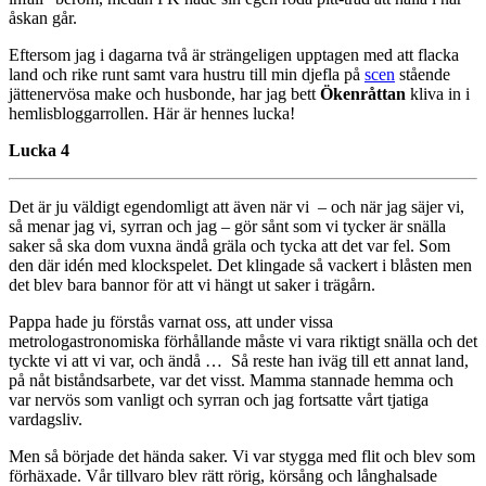
åskan går.
Eftersom jag i dagarna två är strängeligen upptagen med att flacka
land och rike runt samt vara hustru till min djefla på
scen
stående
jättenervösa make och husbonde, har jag bett
Ökenråttan
kliva in i
hemlisbloggarrollen. Här är hennes lucka!
Lucka 4
Det är ju väldigt egendomligt att även när vi – och när jag säjer vi,
så menar jag vi, syrran och jag – gör sånt som vi tycker är snälla
saker så ska dom vuxna ändå gräla och tycka att det var fel. Som
den där idén med klockspelet. Det klingade så vackert i blåsten men
det blev bara bannor för att vi hängt ut saker i trägårn.
Pappa hade ju förstås varnat oss, att under vissa
metrologastronomiska förhållande måste vi vara riktigt snälla och det
tyckte vi att vi var, och ändå … Så reste han iväg till ett annat land,
på nåt biståndsarbete, var det visst. Mamma stannade hemma och
var nervös som vanligt och syrran och jag fortsatte vårt tjatiga
vardagsliv.
Men så började det hända saker. Vi var stygga med flit och blev som
förhäxade. Vår tillvaro blev rätt rörig, körsång och långhalsade