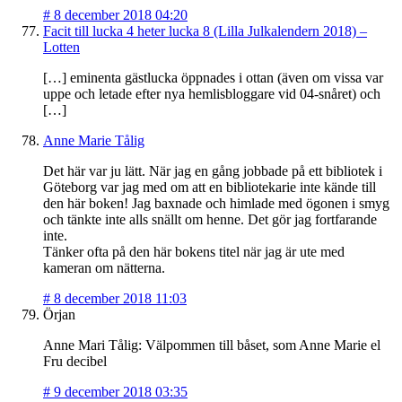
#
8 december 2018 04:20
Facit till lucka 4 heter lucka 8 (Lilla Julkalendern 2018) –
Lotten
[…] eminenta gästlucka öppnades i ottan (även om vissa var
uppe och letade efter nya hemlisbloggare vid 04-snåret) och
[…]
Anne Marie Tålig
Det här var ju lätt. När jag en gång jobbade på ett bibliotek i
Göteborg var jag med om att en bibliotekarie inte kände till
den här boken! Jag baxnade och himlade med ögonen i smyg
och tänkte inte alls snällt om henne. Det gör jag fortfarande
inte.
Tänker ofta på den här bokens titel när jag är ute med
kameran om nätterna.
#
8 december 2018 11:03
Örjan
Anne Mari Tålig: Välpommen till båset, som Anne Marie el
Fru decibel
#
9 december 2018 03:35