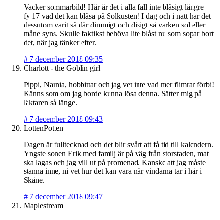
Vacker sommarbild! Här är det i alla fall inte blåsigt längre –
fy 17 vad det kan blåsa på Solkusten! I dag och i natt har det
dessutom varit så där dimmigt och disigt så varken sol eller
måne syns. Skulle faktikst behöva lite blåst nu som sopar bort
det, när jag tänker efter.
#
7 december 2018 09:35
Charlott - the Goblin girl
Pippi, Narnia, hobbittar och jag vet inte vad mer flimrar förbi!
Känns som om jag borde kunna lösa denna. Sätter mig på
läktaren så länge.
#
7 december 2018 09:43
LottenPotten
Dagen är fulltecknad och det blir svårt att få tid till kalendern.
Yngste sonen Erik med familj är på väg från storstaden, mat
ska lagas och jag vill ut på promenad. Kanske att jag måste
stanna inne, ni vet hur det kan vara när vindarna tar i här i
Skåne.
#
7 december 2018 09:47
Maplestream