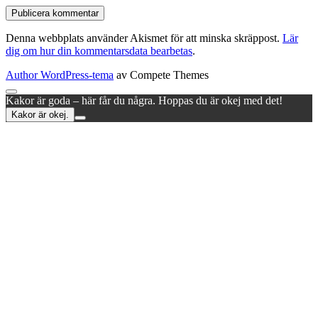
Denna webbplats använder Akismet för att minska skräppost.
Lär
dig om hur din kommentarsdata bearbetas
.
Author WordPress-tema
av Compete Themes
Rulla
Kakor är goda – här får du några. Hoppas du är okej med det!
till
Kakor är okej.
toppen