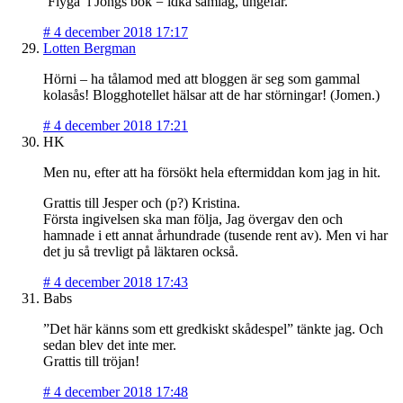
’Flyga’ i Jongs bok = idka samlag, ungefär.
#
4 december 2018 17:17
Lotten Bergman
Hörni – ha tålamod med att bloggen är seg som gammal
kolasås! Blogghotellet hälsar att de har störningar! (Jomen.)
#
4 december 2018 17:21
HK
Men nu, efter att ha försökt hela eftermiddan kom jag in hit.
Grattis till Jesper och (p?) Kristina.
Första ingivelsen ska man följa, Jag övergav den och
hamnade i ett annat århundrade (tusende rent av). Men vi har
det ju så trevligt på läktaren också.
#
4 december 2018 17:43
Babs
”Det här känns som ett gredkiskt skådespel” tänkte jag. Och
sedan blev det inte mer.
Grattis till tröjan!
#
4 december 2018 17:48