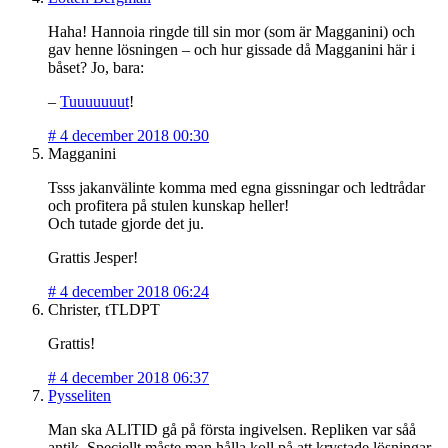
Haha! Hannoia ringde till sin mor (som är Magganini) och
gav henne lösningen – och hur gissade då Magganini här i
båset? Jo, bara:
–
Tuuuuuuut
!
#
4 december 2018 00:30
Magganini
Tsss jakanvälinte komma med egna gissningar och ledtrådar
och profitera på stulen kunskap heller!
Och tutade gjorde det ju.
Grattis Jesper!
#
4 december 2018 06:24
Christer, tTLDPT
Grattis!
#
4 december 2018 06:37
Pysseliten
Man ska ALlTID gå på första ingivelsen. Repliken var såå
antik. Speciellt måste man hålla koll på att krystade lösningar