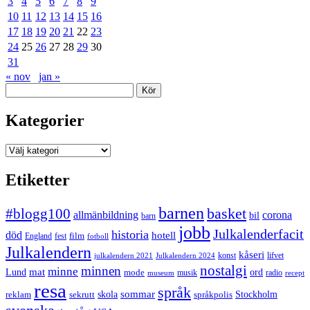
3
4
5
6
7
8
9
10
11
12
13
14
15
16
17
18
19
20
21
22
23
24
25
26
27
28
29
30
31
« nov
jan »
Sök
Kategorier
Kategorier
Etiketter
barnen
#blogg100
basket
allmänbildning
corona
bil
barn
jobb
Julkalenderfacit
historia
död
hotell
England
fest
film
fotboll
Julkalendern
kåseri
julkalendern 2021
Julkalendern 2024
konst
lifvet
nostalgi
minnen
minne
mat
Lund
mode
ord
musik
radio
museum
recept
resa
språk
sommar
reklam
sekrutt
skola
språkpolis
Stockholm