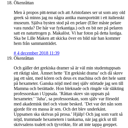
Ökenråttan
Men à propos pitt-temat och att Aristofanes ser ut som any old
greek så minns jag nu några antika mansporträtt i ett italienskt
museum. Själva bysten stod på en pelare (Eller måste pelare
vara runda? De här var fyrkantiga.) och en bit ner på pelaren
satt en naturtrogen p. Makalöst. Vi har foton på detta lustiga.
Ska be Lille Maken att skicka över en bild när han kommer
hem från sammanträdet.
#
4 december 2018 11:39
Ökenråttan
Och gäller det grekiska dramer så är väl min studentuppsats
ett riktigt sånt. Ämnet hette ’Ett grekiskt drama’ och då skrev
jag ett sånt, med kören och deus ex machina och det hele samt
på hexameter. Ganska nöjd med mej själv störtade jag sen till
Mamma och berättade. Hon bleknade och ringde vår släkting
professorskan i Uppsala. ’Råttan skrev sin uppsats på
hexameter.’ ’Jaha’, sa professorskan, som själv var försedd
med akademisk titel och visste besked. ’Det var det nån som
gjorde för en massa år sen. Och det blev underkänt.
Uppsatsen ska skrivas på prosa.’ Hjälp! Och jag som varit så
nöjd, trummade hexametern i tankarna, när jag gick ut till
skrivsalens toalett och tjyvrökte, för att inte tappa greppet.