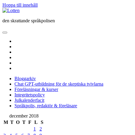
Hoppa till innehåll
Lotten
den skrattande språkpolisen
öppna
primär
twitter
meny
facebook
instagram
linkedin
rss
e-
post
Bloggarkiv
Chat GPT-utbildning för de skeptiska tvivlarna
Föreläsningar & kurser
Integritetspolicy
Julkalenderfacit
Språkpolis, redaktör & föreläsare
Sidopanel
december 2018
M
T
O
T
F
L
S
1
2