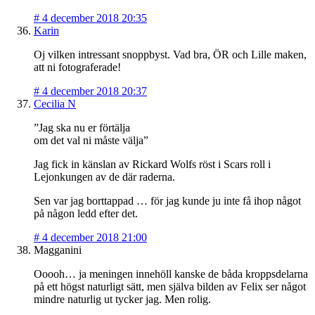
#
4 december 2018 20:35
Karin
Oj vilken intressant snoppbyst. Vad bra, ÖR och Lille maken,
att ni fotograferade!
#
4 december 2018 20:37
Cecilia N
”Jag ska nu er förtälja
om det val ni måste välja”
Jag fick in känslan av Rickard Wolfs röst i Scars roll i
Lejonkungen av de där raderna.
Sen var jag borttappad … för jag kunde ju inte få ihop något
på någon ledd efter det.
#
4 december 2018 21:00
Magganini
Ooooh… ja meningen innehöll kanske de båda kroppsdelarna
på ett högst naturligt sätt, men själva bilden av Felix ser något
mindre naturlig ut tycker jag. Men rolig.