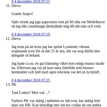
#
4 december 2018 07:15
Dieva
Grattis Jesper!
Själv irrade jag pga papyrusen runt på fel sida om Medelhavet
ett tag tills cunnilungis återkallade mig till rätt sida och verk.
#
4 december 2018 07:19
Dieva
Jag kom på att även jag har spelat Lysistrate i denna
avgörande scen för så där 25 år sen, det var nog därför den
klingade så bekant.
Jag hade t.o.m. en gul klänning vilket hon enligt manus skulle
ha. Eftersom jag var på kurs nära (härifrån sett) hennes
hemtrakter och höll med egen rekvisita var det en lyckträff.
#
4 december 2018 07:25
PK
Tant Lotten? Men vaf…?
Farbror PK var aldrig i närheten av rätt svar, har aldrig hört
talas om HB. Kan betydligt mer om tex cyklar än om antika