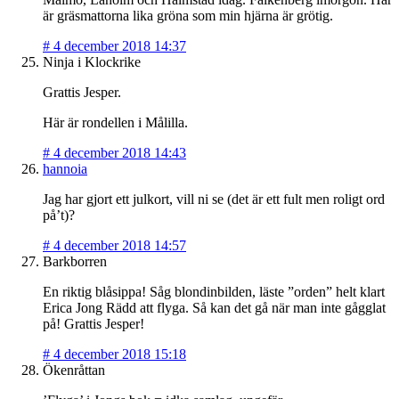
är gräsmattorna lika gröna som min hjärna är grötig.
#
4 december 2018 14:37
Ninja i Klockrike
Grattis Jesper.
Här är rondellen i Målilla.
#
4 december 2018 14:43
hannoia
Jag har gjort ett julkort, vill ni se (det är ett fult men roligt ord
på’t)?
#
4 december 2018 14:57
Barkborren
En riktig blåsippa! Såg blondinbilden, läste ”orden” helt klart
Erica Jong Rädd att flyga. Så kan det gå när man inte gågglat
på! Grattis Jesper!
#
4 december 2018 15:18
Ökenråttan