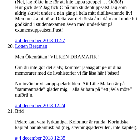
(Nej, jag rökte inte för att inte tappa greppet … Öööö!)
Hur gick det? Jag fick C på min studentuppsats! Jag som
aldrig skrivit under a nån gång i hela mitt dittillsvarande liv!
Men nu ska ni höra: Detta var det första året då man kunde bli
godkänd i studentexamen även med underkänt på
examensuppsatsen.Pust!
#
4 december 2018 11:57
Lotten Bergman
Men Ökenråttan! VILKEN DRAMATIK!
Om du inte gör det själv, kommer jaaaag att ge ut dina
memorarer med de livshistorier vi får läsa här i båset!
Nu inväntar vi snopp-pelarbilden. Att Lille Maken är på
”sammanträde” gläder mig – alla är bara på ”ett jävla möte”
nuförti’n.
#
4 december 2018 12:24
Brid
Pelare kan vara fyrkantiga. Kolonner är runda. Korintiska
kapitäl har akantusblad (nej, stavningsjädervulen, inte kapitel).
#
4 december 2018 12:35