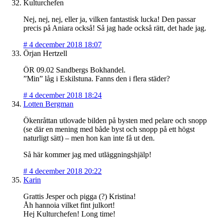
Kulturchefen
Nej, nej, nej, eller ja, vilken fantastisk lucka! Den passar
precis på Aniara också! Så jag hade också rätt, det hade jag.
#
4 december 2018 18:07
Örjan Hertzell
ÖR 09.02 Sandbergs Bokhandel.
”Min” låg i Eskilstuna. Fanns den i flera städer?
#
4 december 2018 18:24
Lotten Bergman
Ökenråttan utlovade bilden på bysten med pelare och snopp
(se där en mening med både byst och snopp på ett högst
naturligt sätt) – men hon kan inte få ut den.
Så här kommer jag med utläggningshjälp!
#
4 december 2018 20:22
Karin
Grattis Jesper och pigga (?) Kristina!
Åh hannoia vilket fint julkort!
Hej Kulturchefen! Long time!