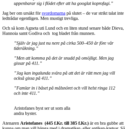
uppenbarar sig i flödet efter att ha googlat koprofagi.”
Jag ber om ursäkt för
svordomarna
på slutet – de var strikt talat inte
ledtrådar egentligen. Men mustigt trevliga.
Och så kom Agneta uti Lund och en liten stund senare både Dieva,
Hannoia samt Godiva och tog bladet från munnen.
”Själv är jag just nu nere på cirka 500–450 år före vår
tideräkning.”
”Men att komma på det är snudd på omöjligt. Men jag
gissar på 411.”
”Jag kan ingalunda svära på att det är rätt men jag vill
också gissa på 411.”
”Famlar in i båset på målsnöret och vill helst ringa 112
och inte 411.”
Aristofanes byst ser ut som alla
andra byster.
Atenaren
Aristofanes (445 f.Kr. till 385 f.Kr.)
är en bra gubbe att
kunna om man vill hänga med i dramatiker- eller antiken-kretsar. Så