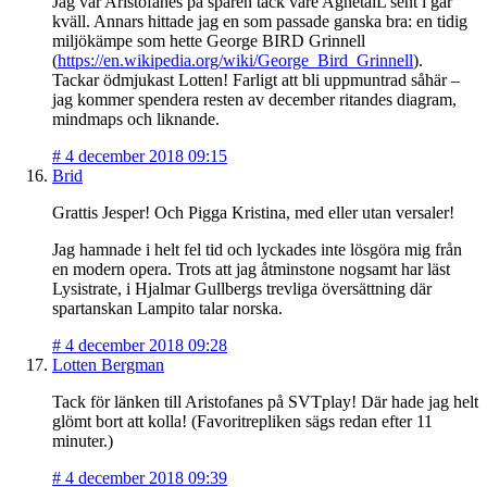
Jag var Aristofanes på spåren tack vare AgnetaiL sent i går
kväll. Annars hittade jag en som passade ganska bra: en tidig
miljökämpe som hette George BIRD Grinnell
(
https://en.wikipedia.org/wiki/George_Bird_Grinnell
).
Tackar ödmjukast Lotten! Farligt att bli uppmuntrad såhär –
jag kommer spendera resten av december ritandes diagram,
mindmaps och liknande.
#
4 december 2018 09:15
Brid
Grattis Jesper! Och Pigga Kristina, med eller utan versaler!
Jag hamnade i helt fel tid och lyckades inte lösgöra mig från
en modern opera. Trots att jag åtminstone nogsamt har läst
Lysistrate, i Hjalmar Gullbergs trevliga översättning där
spartanskan Lampito talar norska.
#
4 december 2018 09:28
Lotten Bergman
Tack för länken till Aristofanes på SVTplay! Där hade jag helt
glömt bort att kolla! (Favoritrepliken sägs redan efter 11
minuter.)
#
4 december 2018 09:39