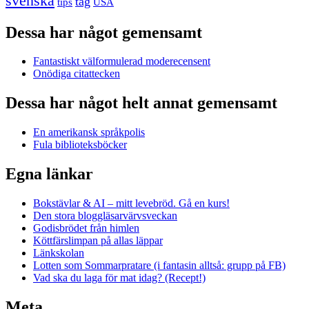
svenska
tåg
USA
tips
Dessa har något gemensamt
Fantastiskt välformulerad moderecensent
Onödiga citattecken
Dessa har något helt annat gemensamt
En amerikansk språkpolis
Fula biblioteksböcker
Egna länkar
Bokstävlar & AI – mitt levebröd. Gå en kurs!
Den stora bloggläsarvärvsveckan
Godisbrödet från himlen
Köttfärslimpan på allas läppar
Länkskolan
Lotten som Sommarpratare (i fantasin alltså: grupp på FB)
Vad ska du laga för mat idag? (Recept!)
Meta