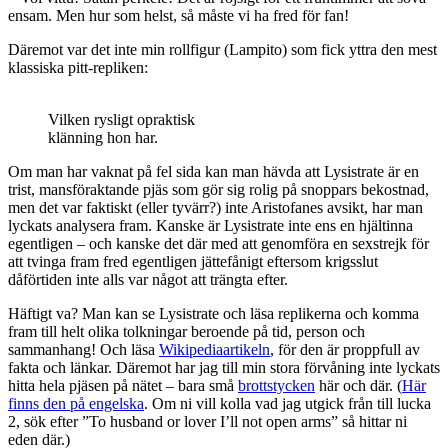
ensam. Men hur som helst, så måste vi ha fred för fan!
Däremot var det inte min rollfigur (Lampito) som fick yttra den mest
klassiska pitt-repliken:
Vilken rysligt opraktisk
klänning hon har.
Om man har vaknat på fel sida kan man hävda att Lysistrate är en
trist, mansföraktande pjäs som gör sig rolig på snoppars bekostnad,
men det var faktiskt (eller tyvärr?) inte Aristofanes avsikt, har man
lyckats analysera fram. Kanske är Lysistrate inte ens en hjältinna
egentligen – och kanske det där med att genomföra en sexstrejk för
att tvinga fram fred egentligen jättefånigt eftersom krigsslut
dåförtiden inte alls var något att trängta efter.
Häftigt va? Man kan se Lysistrate och läsa replikerna och komma
fram till helt olika tolkningar beroende på tid, person och
sammanhang! Och läsa
Wikipediaartikeln
, för den är proppfull av
fakta och länkar. Däremot har jag till min stora förvåning inte lyckats
hitta hela pjäsen på nätet – bara små
brottstycken
här och där. (
Här
finns den på engelska
. Om ni vill kolla vad jag utgick från till lucka
2, sök efter ”To husband or lover I’ll not open arms” så hittar ni
eden där.)