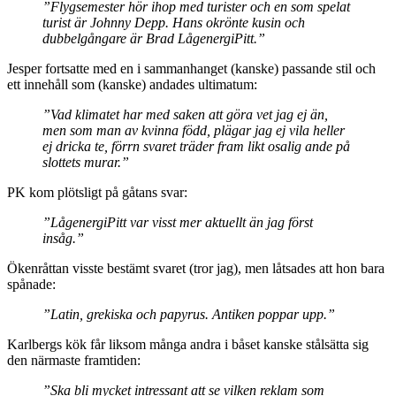
”Flygsemester hör ihop med turister och en som spelat
turist är Johnny Depp. Hans okrönte kusin och
dubbelgångare är Brad LågenergiPitt.”
Jesper fortsatte med en i sammanhanget (kanske) passande stil och
ett innehåll som (kanske) andades ultimatum:
”Vad klimatet har med saken att göra vet jag ej än,
men som man av kvinna född, plägar jag ej vila heller
ej dricka te, förrn svaret träder fram likt osalig ande på
slottets murar.”
PK kom plötsligt på gåtans svar:
”LågenergiPitt var visst mer aktuellt än jag först
insåg.”
Ökenråttan visste bestämt svaret (tror jag), men låtsades att hon bara
spånade:
”Latin, grekiska och papyrus. Antiken poppar upp.”
Karlbergs kök får liksom många andra i båset kanske stålsätta sig
den närmaste framtiden:
”Ska bli mycket intressant att se vilken reklam som