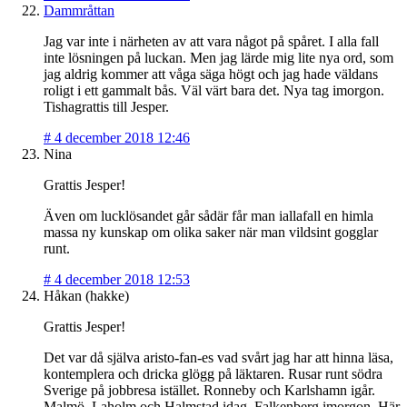
Dammråttan
Jag var inte i närheten av att vara något på spåret. I alla fall
inte lösningen på luckan. Men jag lärde mig lite nya ord, som
jag aldrig kommer att våga säga högt och jag hade väldans
roligt i ett gammalt bås. Väl värt bara det. Nya tag imorgon.
Tishagrattis till Jesper.
#
4 december 2018 12:46
Nina
Grattis Jesper!
Även om lucklösandet går sådär får man iallafall en himla
massa ny kunskap om olika saker när man vildsint gogglar
runt.
#
4 december 2018 12:53
Håkan (hakke)
Grattis Jesper!
Det var då själva aristo-fan-es vad svårt jag har att hinna läsa,
kontemplera och dricka glögg på läktaren. Rusar runt södra
Sverige på jobbresa istället. Ronneby och Karlshamn igår.
Malmö, Laholm och Halmstad idag. Falkenberg imorgon. Här