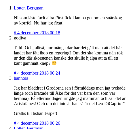
Lotten Bergman
Ni som läste facit allra först fick klampa genom en snårskog
av korrfel. Nu har jag fixat!
#
4 december 2018 00:18
godiva
Ti hi! Och, alltså, hur många dar har det gått utan att det här
landet har fått ihop en regering? Om det ska komma nån rök
ur den där skorstenen kanske det skulle hjälpa att ta till ett
känt gammalt knep?
#
4 december 2018 00:24
hannoia
Jag har bläddrat i Grodorna sen i förmiddags men jag tvekade
länge (och kraxade till Åke för det var bara den som var
hemma). På eftermiddagen ringde jag mamman och sa ”det är
Aristofanes! Och om det inte är han så är det Leo DiCaprio!”
Grattis till tishan Jesper!
#
4 december 2018 00:26
Lotten Bergman