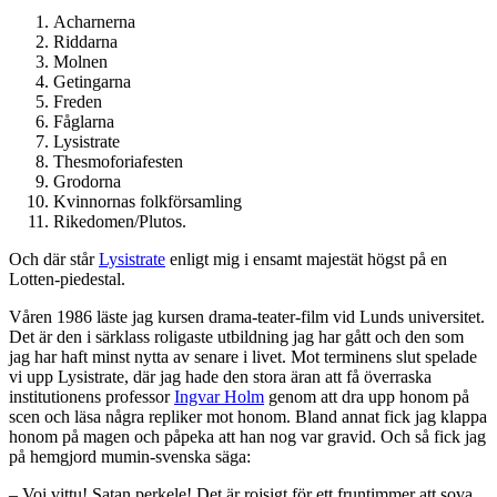
Acharnerna
Riddarna
Molnen
Getingarna
Freden
Fåglarna
Lysistrate
Thesmoforiafesten
Grodorna
Kvinnornas folkförsamling
Rikedomen/Plutos.
Och där står
Lysistrate
enligt mig i ensamt majestät högst på en
Lotten-piedestal.
Våren 1986 läste jag kursen drama-teater-film vid Lunds universitet.
Det är den i särklass roligaste utbildning jag har gått och den som
jag har haft minst nytta av senare i livet. Mot terminens slut spelade
vi upp Lysistrate, där jag hade den stora äran att få överraska
institutionens professor
Ingvar Holm
genom att dra upp honom på
scen och läsa några repliker mot honom. Bland annat fick jag klappa
honom på magen och påpeka att han nog var gravid. Och så fick jag
på hemgjord mumin-svenska säga:
– Voi vittu! Satan perkele! Det är rojsigt för ett fruntimmer att sova