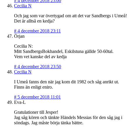
#
4 december 2018 23:00
Cecilia N
Och jag som var övertygad om att det var Sandbergs i Umeå!
Det är alltså en kedja?
#
4 december 2018 23:11
Örjan
Cecilia N:
Mitt SandbergsBokhandel, Eskilstuna gällde 50-60tal.
Vem vet kanske del av kedja
#
4 december 2018 23:50
Cecilia N
I Umeå fanns den när jag kom dit 1982 och såg anrikt ut.
Finns än enligt eniro.
#
5 december 2018 11:01
Eva-L
Gratulationer till Jesper!
Jag såg kören och tänkte Händels Messias för den såg jag i
söndags. Jag måste börja tänka bättre.