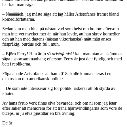
här kan man säga:
– Naaäääeh, jag måste säga att jag håller Aristofanes främst bland
komediförfattarna.
Sedan kan man hitta på nästan vad som helst om honom eftersom
man inte vet mycket mer än när han levde, att han skrev komedier
och att han med dagens (nästan viktorianska) mått mätt anses
frispråkig, burdus och ful i mun.
– Björn Ferry! Han är ju så
aristofanisk
! kan man utan att skämmas
säga i sportsammanhang eftersom Ferry är just det: fyndig och med
bett i replikerna.
Föga anade Aristofanes att han 2018 skulle kunna citeras i en
diskussion om amerikansk politik:
–
De som inte intresserar sig för politik, riskerar att bli styrda av
idioter.
Av hans fyrtio verk finns elva bevarade, och om ni som jag letar
efter saker att memorera för att träna hjärnvindlingarna som vore de
biceps, är ju elva pjästitlar en bra övning.
De är