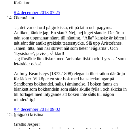
författare.
#
4 december 2018 07:25
Ökenråttan
Ja, det var ett ord på grekiska, ett på latin och papyrus.
Antiken, tänkte jag. En siare? Nej, nej inget siande. Det är ju
nån som uppmanar några till nånting. ”Alla” kanske är kören i
nåt sånt där antikt grekiskt teaterstycke. Slå upp Aristofanes.
Jamen, titta, han har skrivit nåt som heter ’Fåglarna’. Och
’Lysistrate’, javisst, så klart!
Jag försökte lite diskret med ’aristokratiskt’ och ’Lyss …’ som
let-trådar också.
Aubrey Beardsleys (1872-1898) eleganta illustration där är ju
för läcker. Vi köpte en stor bok med hans teckningar på
Sandbergs bokhandel, salig i åminnelse. I boken fanns en
blankett som bokhandeln som sålde skulle fylla i och skicka in
till förlaget med intygande att boken inte sålts till någon
minderårig!
#
4 december 2018 09:02
(pigga?) kristina
Grattis Jesper!