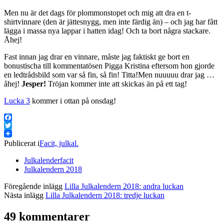
Men nu är det dags för plommonstopet och mig att dra en t-
shirtvinnare (den är jättesnygg, men inte färdig än) – och jag har fått
lägga i massa nya lappar i hatten idag! Och ta bort några stackare.
Åhej!
Fast innan jag drar en vinnare, måste jag faktiskt ge bort en
bonustischa till kommentatösen Pigga Kristina eftersom hon gjorde
en ledtrådsbild som var så fin, så fin! Titta!
Men nuuuuu drar jag …
åhej!
Jesper!
Tröjan kommer inte att skickas än på ett tag!
Lucka 3
kommer i ottan på onsdag!
Facebook
Twitter
Publicerat i
Facit, julkal.
Julkalenderfacit
Julkalendern 2018
Föregående inlägg
Lilla Julkalendern 2018: andra luckan
Nästa inlägg
Lilla Julkalendern 2018: tredje luckan
49 kommentarer