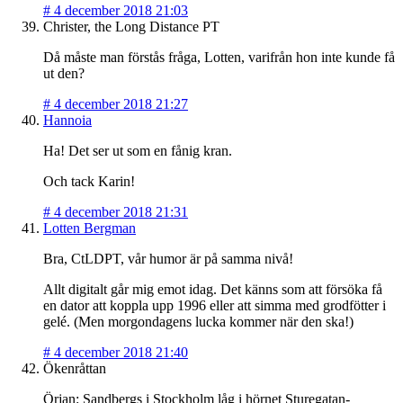
#
4 december 2018 21:03
Christer, the Long Distance PT
Då måste man förstås fråga, Lotten, varifrån hon inte kunde få
ut den?
#
4 december 2018 21:27
Hannoia
Ha! Det ser ut som en fånig kran.
Och tack Karin!
#
4 december 2018 21:31
Lotten Bergman
Bra, CtLDPT, vår humor är på samma nivå!
Allt digitalt går mig emot idag. Det känns som att försöka få
en dator att koppla upp 1996 eller att simma med grodfötter i
gelé. (Men morgondagens lucka kommer när den ska!)
#
4 december 2018 21:40
Ökenråttan
Örjan: Sandbergs i Stockholm låg i hörnet Sturegatan-