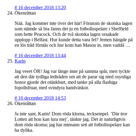
#
16 december 2018 13:20
Ökenråttan
Nää. Jag kommer inte över det här! Förutom de skotska lagen
som stämde så bra fanns det ju en fotbollsspelare i Sheffield
som hette Peacock. Och de två skotska lagen orsakade
upplopp i Belfast. Hur kunde detta vara fel? Jemen hängde på
en lös tråd förstås och hur kom han Mason in, men vaddå …
#
16 december 2018 13:44
Karin
Jag veeet ÖR! Jag var länge inne på samma spår, men tyckte
att den där tydliga ledtråden om att de parar sig med osynliga
honor gjorde det otänkbart, med tanke på alla flashiga
fopollsfruar, med svindyra handväskor.
#
16 december 2018 14:53
Ökenråttan
Ja inte sant, Karin! Dom röda klorna, tecksempel. ’Där tror
Lotten att hon kan lura mej’, tänkte jag. Det är naturligtvis
dom röda skorna; jag har minsann sett att fotbollsspelare kan
ha dylika.