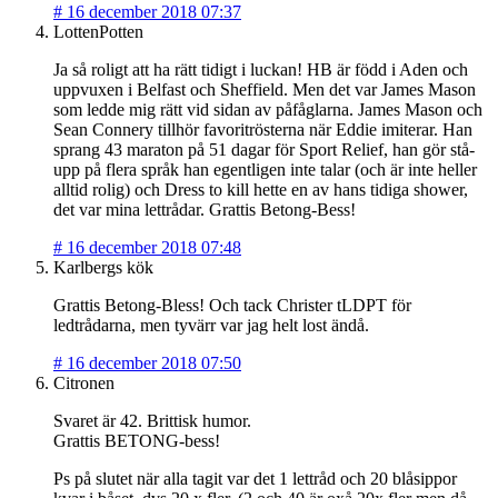
#
16 december 2018 07:37
LottenPotten
Ja så roligt att ha rätt tidigt i luckan! HB är född i Aden och
uppvuxen i Belfast och Sheffield. Men det var James Mason
som ledde mig rätt vid sidan av påfåglarna. James Mason och
Sean Connery tillhör favoritrösterna när Eddie imiterar. Han
sprang 43 maraton på 51 dagar för Sport Relief, han gör stå-
upp på flera språk han egentligen inte talar (och är inte heller
alltid rolig) och Dress to kill hette en av hans tidiga shower,
det var mina lettrådar. Grattis Betong-Bess!
#
16 december 2018 07:48
Karlbergs kök
Grattis Betong-Bless! Och tack Christer tLDPT för
ledtrådarna, men tyvärr var jag helt lost ändå.
#
16 december 2018 07:50
Citronen
Svaret är 42. Brittisk humor.
Grattis BETONG-bess!
Ps på slutet när alla tagit var det 1 lettråd och 20 blåsippor