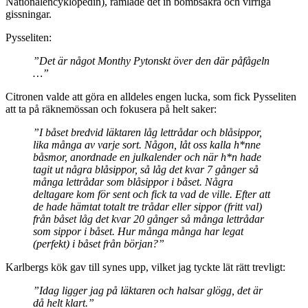
Nationalencyklopedin), ramlade det in bombsäkra och virriga
gissningar.
Pysseliten:
”Det är något Monthy Pytonskt över den där påfågeln
…”
Citronen valde att göra en alldeles engen lucka, som fick Pysseliten
att ta på räknemössan och fokusera på helt saker:
”I båset bredvid läktaren låg lettrådar och blåsippor,
lika många av varje sort. Någon, låt oss kalla h*nne
båsmor, anordnade en julkalender och när h*n hade
tagit ut några blåsippor, så låg det kvar 7 gånger så
många lettrådar som blåsippor i båset. Några
deltagare kom för sent och fick ta vad de ville. Efter att
de hade hämtat totalt tre trådar eller sippor (fritt val)
från båset låg det kvar 20 gånger så många lettrådar
som sippor i båset. Hur många många har legat
(perfekt) i båset från början?”
Karlbergs kök gav till synes upp, vilket jag tyckte lät rätt trevligt:
”Idag ligger jag på läktaren och halsar glögg, det är
då helt klart.”