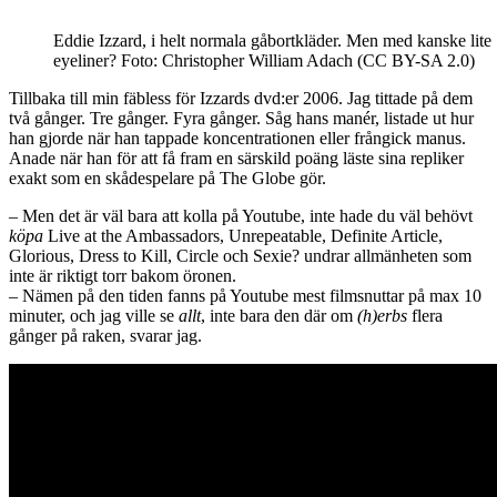
Eddie Izzard, i helt normala gåbortkläder. Men med kanske lite
eyeliner? Foto: Christopher William Adach (CC BY-SA 2.0)
Tillbaka till min fäbless för Izzards dvd:er 2006. Jag tittade på dem
två gånger. Tre gånger. Fyra gånger. Såg hans manér, listade ut hur
han gjorde när han tappade koncentrationen eller frångick manus.
Anade när han för att få fram en särskild poäng läste sina repliker
exakt som en skådespelare på The Globe gör.
– Men det är väl bara att kolla på Youtube, inte hade du väl behövt
köpa
Live at the Ambassadors, Unrepeatable, Definite Article,
Glorious, Dress to Kill, Circle och Sexie? undrar allmänheten som
inte är riktigt torr bakom öronen.
– Nämen på den tiden fanns på Youtube mest filmsnuttar på max 10
minuter, och jag ville se
allt
, inte bara den där om
(h)erbs
flera
gånger på raken, svarar jag.