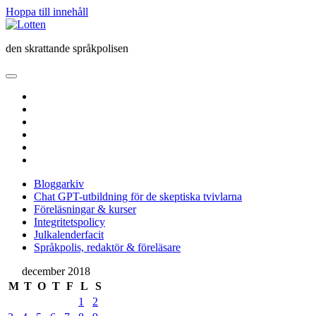
Hoppa till innehåll
Lotten
den skrattande språkpolisen
öppna
primär
twitter
meny
facebook
instagram
linkedin
rss
e-
post
Bloggarkiv
Chat GPT-utbildning för de skeptiska tvivlarna
Föreläsningar & kurser
Integritetspolicy
Julkalenderfacit
Språkpolis, redaktör & föreläsare
Sidopanel
december 2018
M
T
O
T
F
L
S
1
2