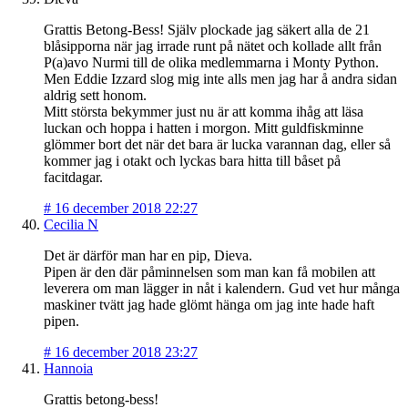
Grattis Betong-Bess! Själv plockade jag säkert alla de 21
blåsipporna när jag irrade runt på nätet och kollade allt från
P(a)avo Nurmi till de olika medlemmarna i Monty Python.
Men Eddie Izzard slog mig inte alls men jag har å andra sidan
aldrig sett honom.
Mitt största bekymmer just nu är att komma ihåg att läsa
luckan och hoppa i hatten i morgon. Mitt guldfiskminne
glömmer bort det när det bara är lucka varannan dag, eller så
kommer jag i otakt och lyckas bara hitta till båset på
facitdagar.
#
16 december 2018 22:27
Cecilia N
Det är därför man har en pip, Dieva.
Pipen är den där påminnelsen som man kan få mobilen att
leverera om man lägger in nåt i kalendern. Gud vet hur många
maskiner tvätt jag hade glömt hänga om jag inte hade haft
pipen.
#
16 december 2018 23:27
Hannoia
Grattis betong-bess!