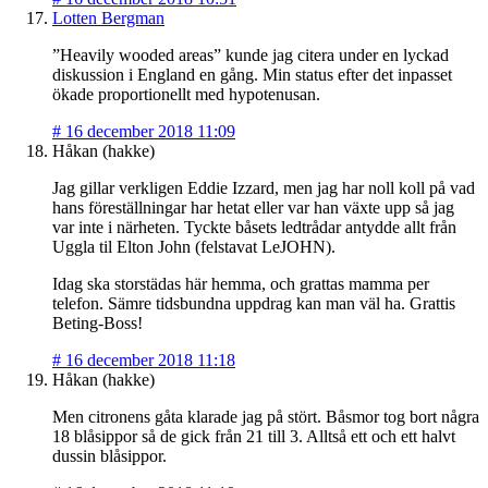
Lotten Bergman
”Heavily wooded areas” kunde jag citera under en lyckad
diskussion i England en gång. Min status efter det inpasset
ökade proportionellt med hypotenusan.
#
16 december 2018 11:09
Håkan (hakke)
Jag gillar verkligen Eddie Izzard, men jag har noll koll på vad
hans föreställningar har hetat eller var han växte upp så jag
var inte i närheten. Tyckte båsets ledtrådar antydde allt från
Uggla til Elton John (felstavat LeJOHN).
Idag ska storstädas här hemma, och grattas mamma per
telefon. Sämre tidsbundna uppdrag kan man väl ha. Grattis
Beting-Boss!
#
16 december 2018 11:18
Håkan (hakke)
Men citronens gåta klarade jag på stört. Båsmor tog bort några
18 blåsippor så de gick från 21 till 3. Alltså ett och ett halvt
dussin blåsippor.