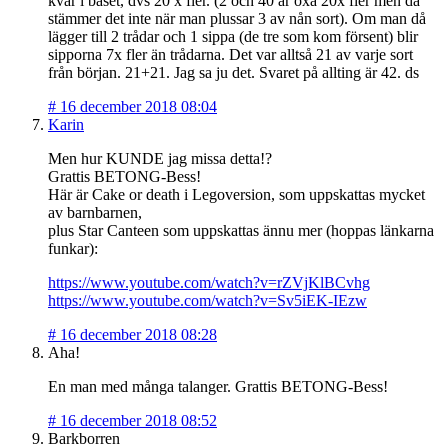
kvar i båset, dvs 20 x fler. (2 och 40 är oxå 20x fler men då
stämmer det inte när man plussar 3 av nån sort). Om man då
lägger till 2 trådar och 1 sippa (de tre som kom försent) blir
sipporna 7x fler än trådarna. Det var alltså 21 av varje sort
från början. 21+21. Jag sa ju det. Svaret på allting är 42. ds
#
16 december 2018 08:04
Karin
Men hur KUNDE jag missa detta!?
Grattis BETONG-Bess!
Här är Cake or death i Legoversion, som uppskattas mycket
av barnbarnen,
plus Star Canteen som uppskattas ännu mer (hoppas länkarna
funkar):
https://www.youtube.com/watch?v=rZVjKlBCvhg
https://www.youtube.com/watch?v=Sv5iEK-IEzw
#
16 december 2018 08:28
Aha!
En man med många talanger. Grattis BETONG-Bess!
#
16 december 2018 08:52
Barkborren