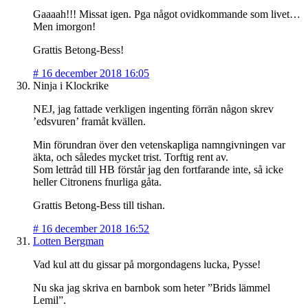
Gaaaah!!! Missat igen. Pga något ovidkommande som livet…
Men imorgon!
Grattis Betong-Bess!
#
16 december 2018 16:05
Ninja i Klockrike
NEJ, jag fattade verkligen ingenting förrän någon skrev
’edsvuren’ framåt kvällen.
Min förundran över den vetenskapliga namngivningen var
äkta, och således mycket trist. Torftig rent av.
Som lettråd till HB förstår jag den fortfarande inte, så icke
heller Citronens fnurliga gåta.
Grattis Betong-Bess till tishan.
#
16 december 2018 16:52
Lotten Bergman
Vad kul att du gissar på morgondagens lucka, Pysse!
Nu ska jag skriva en barnbok som heter ”Brids lämmel
Lemil”.