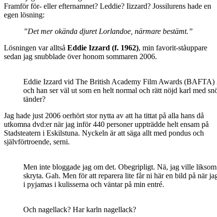
Framför för- eller efternamnet? Leddie? Iizzard? Jossilurens hade en
egen lösning:
”Det mer okända djuret Lorlandoe, närmare bestämt.”
Lösningen var alltså
Eddie Izzard (f. 1962)
, min favorit-ståuppare
sedan jag snubblade över honom sommaren 2006.
Eddie Izzard vid The British Academy Film Awards (BAFTA) 
och han ser väl ut som en helt normal och rätt nöjd karl med snö
tänder?
Jag hade just 2006 oerhört stor nytta av att ha tittat på alla hans då
utkomna dvd:er när jag inför 440 personer uppträdde helt ensam på
Stadsteatern i Eskilstuna. Nyckeln är att säga allt med pondus och
självförtroende, serni.
Men inte bloggade jag om det. Obegripligt. Nä, jag ville liksom
skryta. Gah. Men för att reparera lite får ni här en bild på när ja
i pyjamas i kulisserna och väntar på min entré.
Och nagellack? Har karln nagellack?