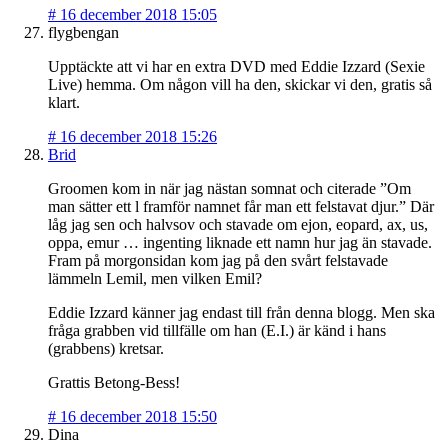
#
16 december 2018 15:05
flygbengan
Upptäckte att vi har en extra DVD med Eddie Izzard (Sexie
Live) hemma. Om någon vill ha den, skickar vi den, gratis så
klart.
#
16 december 2018 15:26
Brid
Groomen kom in när jag nästan somnat och citerade ”Om
man sätter ett l framför namnet får man ett felstavat djur.” Där
låg jag sen och halvsov och stavade om ejon, eopard, ax, us,
oppa, emur … ingenting liknade ett namn hur jag än stavade.
Fram på morgonsidan kom jag på den svårt felstavade
lämmeln Lemil, men vilken Emil?
Eddie Izzard känner jag endast till från denna blogg. Men ska
fråga grabben vid tillfälle om han (E.I.) är känd i hans
(grabbens) kretsar.
Grattis Betong-Bess!
#
16 december 2018 15:50
Dina