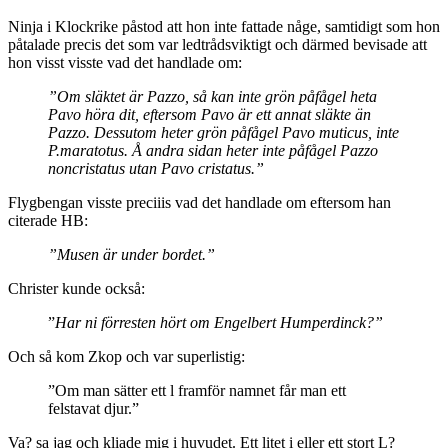
Ninja i Klockrike påstod att hon inte fattade någe, samtidigt som hon
påtalade precis det som var ledtrådsviktigt och därmed bevisade att
hon visst visste vad det handlade om:
”Om släktet är Pazzo, så kan inte grön påfågel heta
Pavo höra dit, eftersom Pavo är ett annat släkte än
Pazzo. Dessutom heter grön påfågel Pavo muticus, inte
P.maratotus. Å andra sidan heter inte påfågel Pazzo
noncristatus utan Pavo cristatus.”
Flygbengan visste preciiis vad det handlade om eftersom han
citerade HB:
”Musen är under bordet.”
Christer kunde också:
”
Har ni förresten hört om Engelbert Humperdinck?”
Och så kom Zkop och var superlistig:
”Om man sätter ett l framför namnet får man ett
felstavat djur.”
Va? sa jag och kliade mig i huvudet. Ett litet i eller ett stort L?