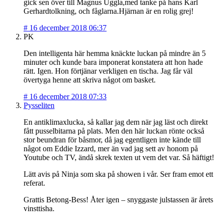
gick sen över till Magnus Uggla,med tanke på hans Karl
Gerhardtolkning, och fåglarna.Hjärnan är en rolig grej!
#
16 december 2018 06:37
PK
Den intelligenta här hemma knäckte luckan på mindre än 5
minuter och kunde bara imponerat konstatera att hon hade
rätt. Igen. Hon förtjänar verkligen en tischa. Jag får väl
övertyga henne att skriva något om basket.
#
16 december 2018 07:33
Pysseliten
En antiklimaxlucka, så kallar jag dem när jag läst och direkt
fått pusselbitarna på plats. Men den här luckan rönte också
stor beundran för båsmor, då jag egentligen inte kände till
något om Eddie Izzard, mer än vad jag sett av honom på
Youtube och TV, ändå skrek texten ut vem det var. Så häftigt!
Lätt avis på Ninja som ska på showen i vår. Ser fram emot ett
referat.
Grattis Betong-Bess! Åter igen – snyggaste julstassen är årets
vinsttisha.