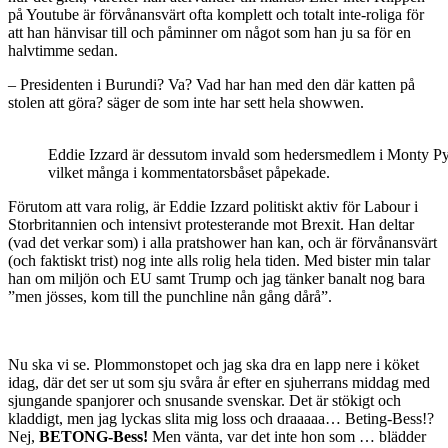
på Youtube är förvånansvärt ofta komplett och totalt inte-roliga för
att han hänvisar till och påminner om något som han ju sa för en
halvtimme sedan.
– Presidenten i Burundi? Va? Vad har han med den där katten på
stolen att göra? säger de som inte har sett hela showwen.
Eddie Izzard är dessutom invald som hedersmedlem i Monty P
vilket många i kommentatorsbåset påpekade.
Förutom att vara rolig, är Eddie Izzard politiskt aktiv för Labour i
Storbritannien och intensivt protesterande mot Brexit. Han deltar
(vad det verkar som) i alla pratshower han kan, och är förvånansvärt
(och faktiskt trist) nog inte alls rolig hela tiden. Med bister min talar
han om miljön och EU samt Trump och jag tänker banalt nog bara
”men jösses, kom till the punchline nån gång dårå”.
Nu ska vi se. Plommonstopet och jag ska dra en lapp nere i köket
idag, där det ser ut som sju svåra år efter en sjuherrans middag med
sjungande spanjorer och snusande svenskar. Det är stökigt och
kladdigt, men jag lyckas slita mig loss och draaaaa… Beting-Bess!?
Nej,
BETONG-Bess!
Men vänta, var det inte hon som … blädder