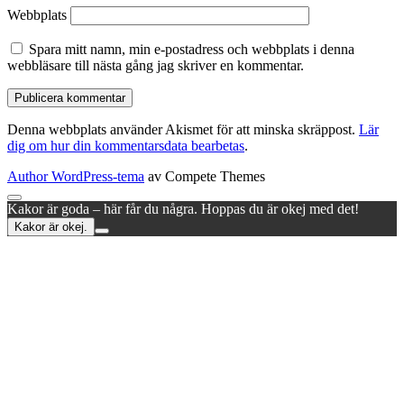
Webbplats
Spara mitt namn, min e-postadress och webbplats i denna
webbläsare till nästa gång jag skriver en kommentar.
Denna webbplats använder Akismet för att minska skräppost.
Lär
dig om hur din kommentarsdata bearbetas
.
Author WordPress-tema
av Compete Themes
Rulla
Kakor är goda – här får du några. Hoppas du är okej med det!
till
Kakor är okej.
toppen