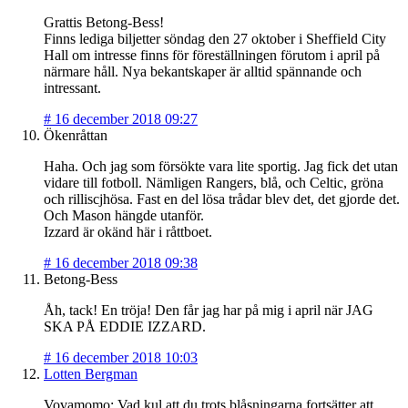
Grattis Betong-Bess!
Finns lediga biljetter söndag den 27 oktober i Sheffield City
Hall om intresse finns för föreställningen förutom i april på
närmare håll. Nya bekantskaper är alltid spännande och
intressant.
#
16 december 2018 09:27
Ökenråttan
Haha. Och jag som försökte vara lite sportig. Jag fick det utan
vidare till fotboll. Nämligen Rangers, blå, och Celtic, gröna
och rilliscjhösa. Fast en del lösa trådar blev det, det gjorde det.
Och Mason hängde utanför.
Izzard är okänd här i råttboet.
#
16 december 2018 09:38
Betong-Bess
Åh, tack! En tröja! Den får jag har på mig i april när JAG
SKA PÅ EDDIE IZZARD.
#
16 december 2018 10:03
Lotten Bergman
Vovamomo: Vad kul att du trots blåsningarna fortsätter att