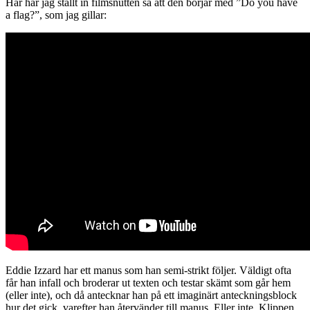
Här har jag ställt in filmsnutten så att den börjar med ”Do you have
a flag?”, som jag gillar:
Eddie Izzard har ett manus som han semi-strikt följer. Väldigt ofta
får han infall och broderar ut texten och testar skämt som går hem
(eller inte), och då antecknar han på ett imaginärt anteckningsblock
hur det gick, varefter han återvänder till manus. Eller inte. Klippen