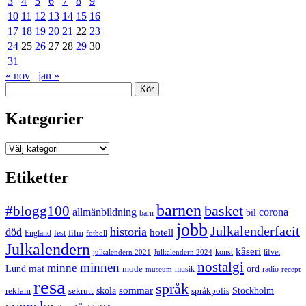
3
4
5
6
7
8
9
10
11
12
13
14
15
16
17
18
19
20
21
22
23
24
25
26
27
28
29
30
31
« nov
jan »
Sök
Kategorier
Kategorier
Etiketter
barnen
#blogg100
basket
allmänbildning
corona
bil
barn
jobb
Julkalenderfacit
historia
död
hotell
England
fest
film
fotboll
Julkalendern
kåseri
julkalendern 2021
Julkalendern 2024
konst
lifvet
nostalgi
minnen
minne
mat
Lund
mode
ord
musik
radio
museum
recept
resa
språk
sommar
reklam
sekrutt
skola
språkpolis
Stockholm