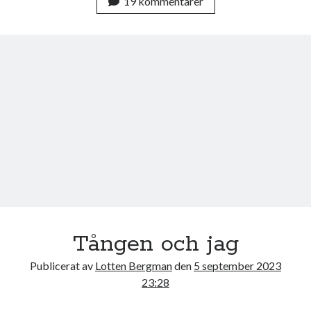
19 kommentarer
e
t
b
t
o
e
o
r
k
Tången och jag
Publicerat av
Lotten Bergman
den
5 september 2023
23:28