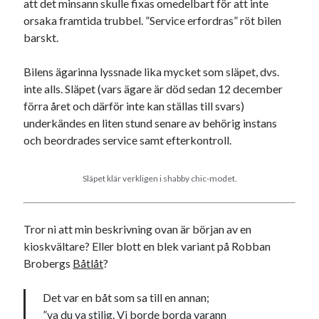
att det minsann skulle fixas omedelbart för att inte
orsaka framtida trubbel. ”Service erfordras” röt bilen
barskt.
Bilens ägarinna lyssnade lika mycket som släpet, dvs.
inte alls. Släpet (vars ägare är död sedan 12 december
förra året och därför inte kan ställas till svars)
underkändes en liten stund senare av behörig instans
och beordrades service samt efterkontroll.
Släpet klär verkligen i shabby chic-modet.
Tror ni att min beskrivning ovan är början av en
kioskvältare? Eller blott en blek variant på Robban
Brobergs
Båtlåt
?
Det var en båt som sa till en annan;
”va du va stilig. Vi borde borda varann