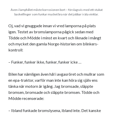
Även i lamphålet måste korrosionen bort – förslagsvis med ett stukat
basketfinger som funkar mycket bra när det jobbar i räta vinklar.
Oj, vad vi gnuggade innan vi vred lamporna på plats
igen. Testet av bromslamporna pågick sedan med
Tödde och Mödde i minst en kvart och liknade i mångt
och mycket den gamla Norge-historien om blinkers-
kontroll:
– Funker, funker ikke, funker, funker icke …
Bilen har nämligen även hål i avgasröret och mullrar som
en epa-traktor, varför man inte kan höra sig själv ens
tänka när motorn är igång. Jag bromsade, släppte
bromsen, bromsade och släppte bromsen. Tödde och
Mödde recenserade:
– Ibland funkade bromslysena, ibland inte. Det kanske