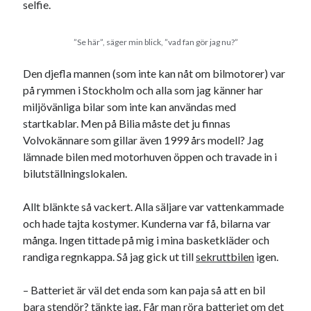
selfie.
”Se här”, säger min blick, ”vad fan gör jag nu?”
Den djefla mannen (som inte kan nåt om bilmotorer) var
på rymmen i Stockholm och alla som jag känner har
miljövänliga bilar som inte kan användas med
startkablar. Men på Bilia måste det ju finnas
Volvokännare som gillar även 1999 års modell? Jag
lämnade bilen med motorhuven öppen och travade in i
bilutställningslokalen.
Allt blänkte så vackert. Alla säljare var vattenkammade
och hade tajta kostymer. Kunderna var få, bilarna var
många. Ingen tittade på mig i mina basketkläder och
randiga regnkappa. Så jag gick ut till
sekruttbilen
igen.
– Batteriet är väl det enda som kan paja så att en bil
bara stendör? tänkte jag. Får man röra batteriet om det