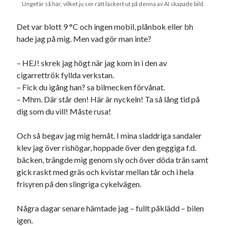
Ungefär så här, vilket ju ser rätt läckert ut på denna av AI skapade bild.
Det var blott 9 °C och ingen mobil, plånbok eller bh
hade jag på mig. Men vad gör man inte?
– HEJ! skrek jag högt när jag kom in i den av
cigarrettrök fyllda verkstan.
– Fick du igång han? sa bilmecken förvånat.
– Mhm. Där står den! Här är nyckeln! Ta så lång tid på
dig som du vill! Måste rusa!
Och så begav jag mig hemåt. I mina sladdriga sandaler
klev jag över rishögar, hoppade över den geggiga f.d.
bäcken, trängde mig genom sly och över döda trän samt
gick raskt med gräs och kvistar mellan tår och i hela
frisyren på den slingriga cykelvägen.
Några dagar senare hämtade jag – fullt påklädd – bilen
igen.