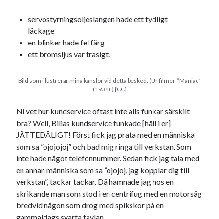
servostyrningsoljeslangen hade ett tydligt
läckage
en blinker hade fel färg
ett bromsljus var trasigt.
Bild som illustrerar mina känslor vid detta besked. (Ur filmen ”Maniac”
(1934).) [CC]
Ni vet hur kundservice oftast inte alls funkar särskilt
bra? Well, Bilias kundservice funkade [håll i er]
JÄTTEDÅLIGT! Först fick jag prata med en människa
som sa ”ojojojoj” och bad mig ringa till verkstan. Som
inte hade något telefonnummer. Sedan fick jag tala med
en annan människa som sa ”ojojoj, jag kopplar dig till
verkstan”, tackar tackar. Då hamnade jag hos en
skrikande man som stod i en centrifug med en motorsåg
bredvid någon som drog med spikskor på en
gammaldags svarta tavlan.