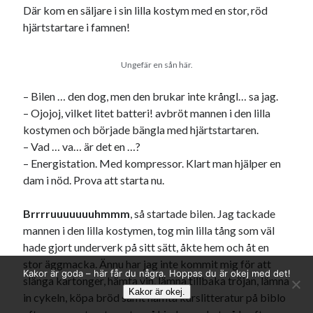
Där kom en säljare i sin lilla kostym med en stor, röd
hjärtstartare i famnen!
Ungefär en sån här.
– Bilen … den dog, men den brukar inte krångl… sa jag.
– Ojojoj, vilket litet batteri! avbröt mannen i den lilla
kostymen och började bängla med hjärtstartaren.
– Vad … va… är det en …?
– Energistation. Med kompressor. Klart man hjälper en
dam i nöd. Prova att starta nu.
Brrrruuuuuuuhmmm
, så startade bilen. Jag tackade
mannen i den lilla kostymen, tog min lilla tång som väl
hade gjort underverk på sitt sätt, åkte hem och åt en
stor äggmacka. Ännu har jag inte kommit mig för att
Kakor är goda – här får du några. Hoppas du är okej med det!
slänga kartonger, hämta vin, lämna tillbaka tröjan, lämna
Kakor är okej.
in cykeln, köpa bröd samt hämta kurslitteratur på biblo