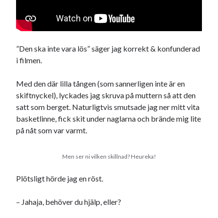
”Den ska inte vara lös” säger jag korrekt & konfunderad
i filmen.
Med den där lilla tången (som sannerligen inte är en
skiftnyckel), lyckades jag skruva på muttern så att den
satt som berget. Naturligtvis smutsade jag ner mitt vita
basketlinne, fick skit under naglarna och brände mig lite
på nåt som var varmt.
Men ser ni vilken skillnad? Heureka!
Plötsligt hörde jag en röst.
– Jahaja, behöver du hjälp, eller?