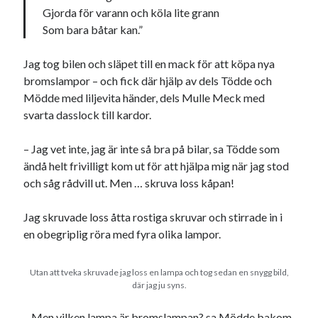
Gjorda för varann och köla lite grann
Som bara båtar kan.”
Jag tog bilen och släpet till en mack för att köpa nya
bromslampor – och fick där hjälp av dels Tödde och
Mödde med liljevita händer, dels Mulle Meck med
svarta dasslock till kardor.
– Jag vet inte, jag är inte så bra på bilar, sa Tödde som
ändå helt frivilligt kom ut för att hjälpa mig när jag stod
och såg rådvill ut. Men … skruva loss kåpan!
Jag skruvade loss åtta rostiga skruvar och stirrade in i
en obegriplig röra med fyra olika lampor.
Utan att tveka skruvade jag loss en lampa och tog sedan en snygg bild,
där jag ju syns.
– Men vilken lampa är bromslampan? sa Mödde bakom