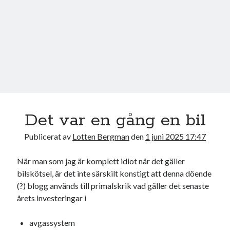
17
18
19
20
21
22
23
24
25
26
27
28
29
30
31
« jul
Sök
Det var en gång en bil
Publicerat av
Lotten Bergman
den
1 juni 2025 17:47
När man som jag är komplett idiot när det gäller
Kategorier
bilskötsel, är det inte särskilt konstigt att denna döende
(?) blogg används till primalskrik vad gäller det senaste
Kategorier
årets investeringar i
avgassystem