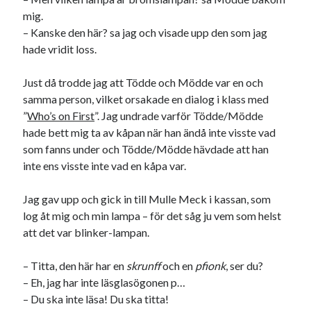
mig.
– Kanske den här? sa jag och visade upp den som jag
hade vridit loss.
Just då trodde jag att Tödde och Mödde var en och
samma person, vilket orsakade en dialog i klass med
”
Who’s on First
”. Jag undrade varför Tödde/Mödde
hade bett mig ta av kåpan när han ändå inte visste vad
som fanns under och Tödde/Mödde hävdade att han
inte ens visste inte vad en kåpa var.
Jag gav upp och gick in till Mulle Meck i kassan, som
log åt mig och min lampa – för det såg ju vem som helst
att det var blinker-lampan.
– Titta, den här har en
skrunff
och en
pfionk
, ser du?
– Eh, jag har inte läsglasögonen p…
– Du ska inte läsa! Du ska titta!