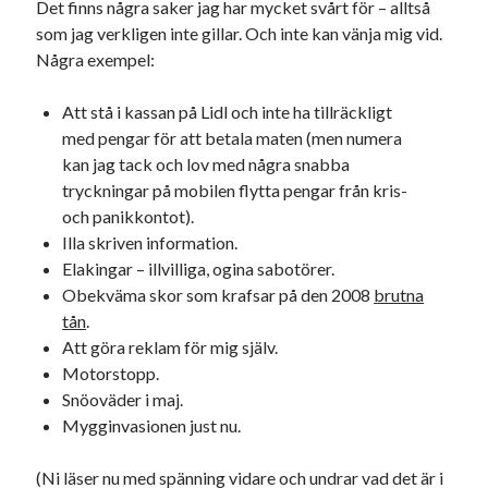
Det finns några saker jag har mycket svårt för – alltså
som jag verkligen inte gillar. Och inte kan vänja mig vid.
Några exempel:
Att stå i kassan på Lidl och inte ha tillräckligt
med pengar för att betala maten (men numera
kan jag tack och lov med några snabba
tryckningar på mobilen flytta pengar från kris-
och panikkontot).
Illa skriven information.
Elakingar – illvilliga, ogina sabotörer.
Obekväma skor som krafsar på den 2008
brutna
tån
.
Att göra reklam för mig själv.
Motorstopp.
Snöoväder i maj.
Mygginvasionen just nu.
(Ni läser nu med spänning vidare och undrar vad det är i