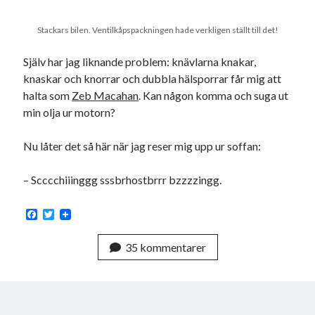
Stackars bilen. Ventilkåpspackningen hade verkligen ställt till det!
Själv har jag liknande problem: knävlarna knakar,
knaskar och knorrar och dubbla hälsporrar får mig att
halta som
Zeb Macahan
. Kan någon komma och suga ut
min olja ur motorn?
Nu låter det så här när jag reser mig upp ur soffan:
– Scccchiiinggg sssbrhostbrrr bzzzzingg.
F
T
a
w
c
i
35 kommentarer
e
t
b
t
o
e
o
r
k