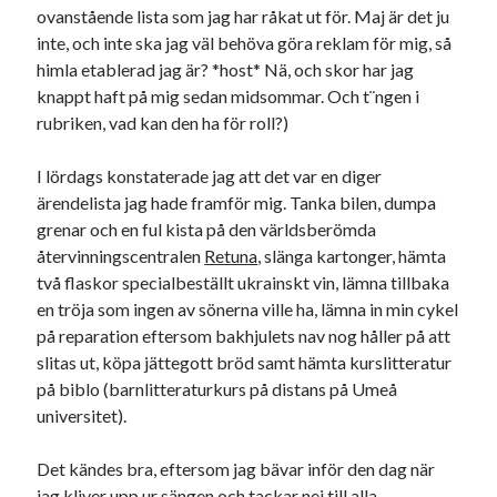
ovanstående lista som jag har råkat ut för. Maj är det ju
inte, och inte ska jag väl behöva göra reklam för mig, så
himla etablerad jag är? *host* Nä, och skor har jag
knappt haft på mig sedan midsommar. Och t¨ngen i
rubriken, vad kan den ha för roll?)
I lördags konstaterade jag att det var en diger
ärendelista jag hade framför mig. Tanka bilen, dumpa
grenar och en ful kista på den världsberömda
återvinningscentralen
Retuna
, slänga kartonger, hämta
två flaskor specialbeställt ukrainskt vin, lämna tillbaka
en tröja som ingen av sönerna ville ha, lämna in min cykel
på reparation eftersom bakhjulets nav nog håller på att
slitas ut, köpa jättegott bröd samt hämta kurslitteratur
på biblo (barnlitteraturkurs på distans på Umeå
universitet).
Det kändes bra, eftersom jag bävar inför den dag när
jag kliver upp ur sängen och tackar nej till alla