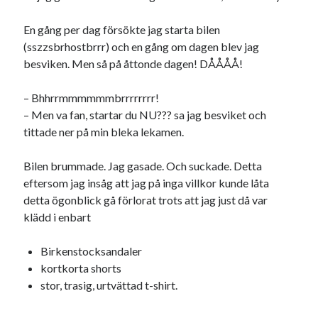
En gång per dag försökte jag starta bilen
(sszzsbrhostbrrr) och en gång om dagen blev jag
besviken. Men så på åttonde dagen! DÅÅÅÅ!
– Bhhrrmmmmmmbrrrrrrrr!
– Men va fan, startar du NU??? sa jag besviket och
tittade ner på min bleka lekamen.
Bilen brummade. Jag gasade. Och suckade. Detta
eftersom jag insåg att jag på inga villkor kunde låta
detta ögonblick gå förlorat trots att jag just då var
klädd i enbart
Birkenstocksandaler
kortkorta shorts
stor, trasig, urtvättad t-shirt.