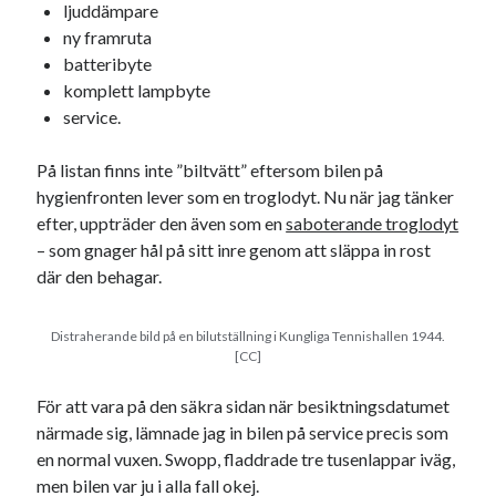
Etiketter
ljuddämpare
ny framruta
#blogg100
allmänbildning
barn
batteribyte
komplett lampbyte
barnen
basket
corona
bil
service.
död
film
England
fest
fotboll
På listan finns inte ”biltvätt” eftersom bilen på
jobb
historia
hotell
hygienfronten lever som en troglodyt. Nu när jag tänker
efter, uppträder den även som en
saboterande troglodyt
Julkalendern
Julkalenderfacit
– som gnager hål på sitt inre genom att släppa in rost
julkalendern 2021
Julkalendern 2024
konst
där den behagar.
minne
kåseri
mat
Lund
lifvet
Distraherande bild på en bilutställning i Kungliga Tennishallen 1944.
minnen
mode
musik
museum
[CC]
nostalgi
ord
radio
recept
För att vara på den säkra sidan när besiktningsdatumet
resa
närmade sig, lämnade jag in bilen på service precis som
skola
reklam
sekrutt
en normal vuxen. Swopp, fladdrade tre tusenlappar iväg,
språk
sommar
språkpolis
men bilen var ju i alla fall okej.