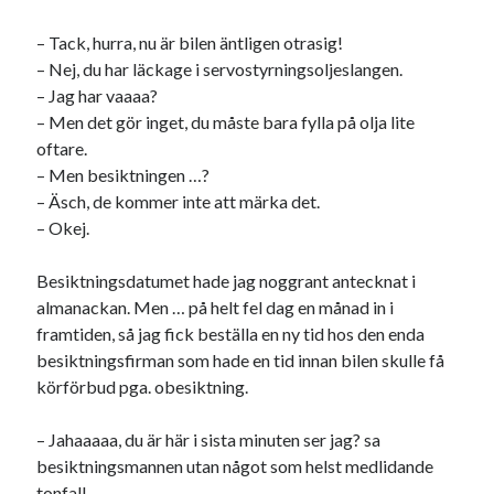
svenska
tåg
tips
Stockholm
– Tack, hurra, nu är bilen äntligen otrasig!
USA
– Nej, du har läckage i servostyrningsoljeslangen.
– Jag har vaaaa?
– Men det gör inget, du måste bara fylla på olja lite
oftare.
Dessa har något gemensamt
– Men besiktningen …?
Fantastiskt välformulerad moderecensent
– Äsch, de kommer inte att märka det.
Onödiga citattecken
– Okej.
Besiktningsdatumet hade jag noggrant antecknat i
Dessa har något helt annat gemensamt
almanackan. Men … på helt fel dag en månad in i
framtiden, så jag fick beställa en ny tid hos den enda
En amerikansk språkpolis
besiktningsfirman som hade en tid innan bilen skulle få
Fula biblioteksböcker
körförbud pga. obesiktning.
– Jahaaaaa, du är här i sista minuten ser jag? sa
Egna länkar
besiktningsmannen utan något som helst medlidande
Bokstävlar & AI – mitt levebröd. Gå en kurs!
tonfall.