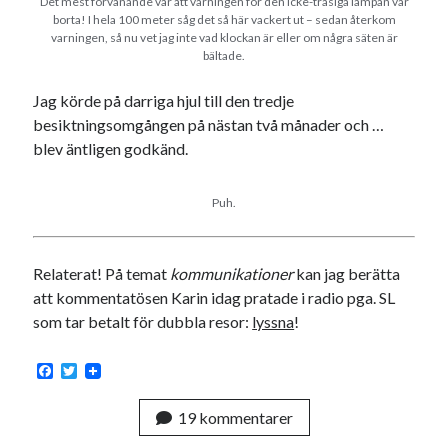
Det mest förvånande var att varningen för den icke-trasiga lampan var
borta! I hela 100 meter såg det så här vackert ut – sedan återkom
varningen, så nu vet jag inte vad klockan är eller om några säten är
bältade.
Jag körde på darriga hjul till den tredje
besiktningsomgången på nästan två månader och …
blev äntligen godkänd.
Puh.
Relaterat! På temat
kommunikationer
kan jag berätta
att kommentatösen Karin idag pratade i radio pga. SL
som tar betalt för dubbla resor:
lyssna
!
F
T
a
w
c
i
19 kommentarer
e
t
b
t