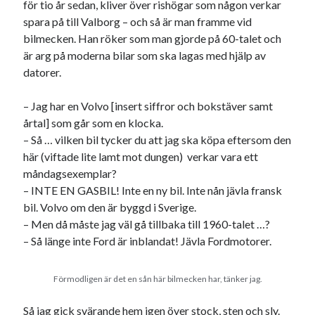
för tio år sedan, kliver över rishögar som någon verkar
spara på till Valborg – och så är man framme vid
bilmecken. Han röker som man gjorde på 60-talet och
är arg på moderna bilar som ska lagas med hjälp av
datorer.
– Jag har en Volvo [insert siffror och bokstäver samt
årtal] som går som en klocka.
– Så … vilken bil tycker du att jag ska köpa eftersom den
här (viftade lite lamt mot dungen) verkar vara ett
måndagsexemplar?
– INTE EN GASBIL! Inte en ny bil. Inte nån jävla fransk
bil. Volvo om den är byggd i Sverige.
– Men då måste jag väl gå tillbaka till 1960-talet …?
– Så länge inte Ford är inblandat! Jävla Fordmotorer.
Förmodligen är det en sån här bilmecken har, tänker jag.
Så jag gick svärande hem igen över stock, sten och sly.