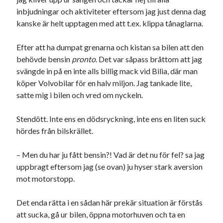
inbjudningar och aktiviteter eftersom jag just denna dag
kanske är helt upptagen med att t.ex. klippa tånaglarna.
Efter att ha dumpat grenarna och kistan sa bilen att den
behövde bensin
pronto
. Det var såpass bråttom att jag
svängde in på en inte alls billig mack vid Bilia, där man
köper Volvobilar för en halv miljon. Jag tankade lite,
satte mig i bilen och vred om nyckeln.
Stendött. Inte ens en dödsryckning, inte ens en liten suck
hördes från bilskrället.
– Men du har ju fått bensin?! Vad är det nu för fel? sa jag
uppbragt eftersom jag (se ovan) ju hyser stark aversion
mot motorstopp.
Det enda rätta i en sådan här prekär situation är förstås
att sucka, gå ur bilen, öppna motorhuven och ta en