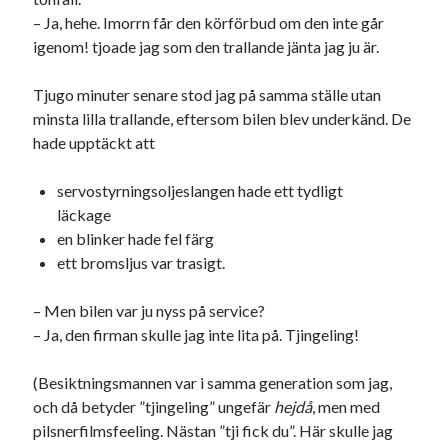
Den stora bloggläsarvärvsveckan
– Ja, hehe. Imorrn får den körförbud om den inte går
Godisbrödet från himlen
igenom! tjoade jag som den trallande jänta jag ju är.
Köttfärslimpan på allas läppar
Länkskolan
Tjugo minuter senare stod jag på samma ställe utan
Lotten som Sommarpratare (i fantasin alltså: grupp på FB)
minsta lilla trallande, eftersom bilen blev underkänd. De
Vad ska du laga för mat idag? (Recept!)
hade upptäckt att
servostyrningsoljeslangen hade ett tydligt
Meta
läckage
en blinker hade fel färg
Logga in
ett bromsljus var trasigt.
Flöde för inlägg
Flöde för kommentarer
– Men bilen var ju nyss på service?
WordPress.org
– Ja, den firman skulle jag inte lita på. Tjingeling!
(Besiktningsmannen var i samma generation som jag,
och då betyder ”tjingeling” ungefär
hejdå
, men med
pilsnerfilmsfeeling. Nästan ”tji fick du”. Här skulle jag
Pejpalla!