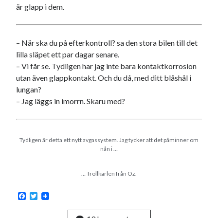
är glapp i dem.
– När ska du på efterkontroll? sa den stora bilen till det
lilla släpet ett par dagar senare.
– Vi får se. Tydligen har jag inte bara kontaktkorrosion
utan även glappkontakt. Och du då, med ditt blåshål i
lungan?
– Jag läggs in imorrn. Skaru med?
Tydligen är detta ett nytt avgassystem. Jag tycker att det påminner om
nån i …
… Trollkarlen från Oz.
F
T
a
w
c
i