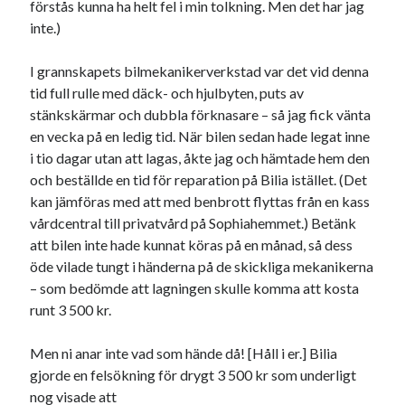
förstås kunna ha helt fel i min tolkning. Men det har jag
inte.)
I grannskapets bilmekanikerverkstad var det vid denna
tid full rulle med däck- och hjulbyten, puts av
stänkskärmar och dubbla förknasare – så jag fick vänta
Swish: 070-8885542
en vecka på en ledig tid. När bilen sedan hade legat inne
i tio dagar utan att lagas, åkte jag och hämtade hem den
och beställde en tid för reparation på Bilia istället. (Det
kan jämföras med att med benbrott flyttas från en kass
vårdcentral till privatvård på Sophiahemmet.) Betänk
att bilen inte hade kunnat köras på en månad, så dess
öde vilade tungt i händerna på de skickliga mekanikerna
– som bedömde att lagningen skulle komma att kosta
runt 3 500 kr.
Men ni anar inte vad som hände då! [Håll i er.] Bilia
gjorde en felsökning för drygt 3 500 kr som underligt
nog visade att