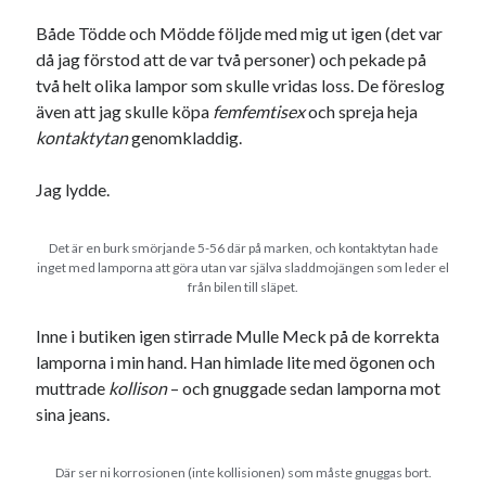
Både Tödde och Mödde följde med mig ut igen (det var
då jag förstod att de var två personer) och pekade på
två helt olika lampor som skulle vridas loss. De föreslog
även att jag skulle köpa
femfemtisex
och spreja heja
kontaktytan
genomkladdig.
Jag lydde.
Det är en burk smörjande 5-56 där på marken, och kontaktytan hade
inget med lamporna att göra utan var själva sladdmojängen som leder el
från bilen till släpet.
Inne i butiken igen stirrade Mulle Meck på de korrekta
lamporna i min hand. Han himlade lite med ögonen och
muttrade
kollison
– och gnuggade sedan lamporna mot
sina jeans.
Där ser ni korrosionen (inte kollisionen) som måste gnuggas bort.