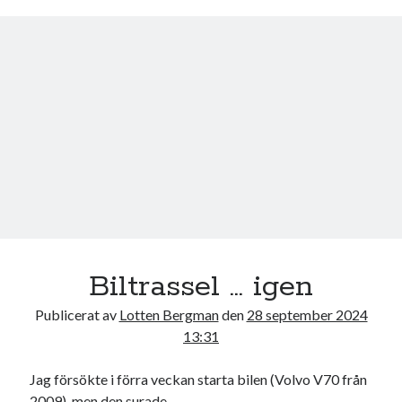
o
e
o
r
k
Biltrassel … igen
Publicerat av
Lotten Bergman
den
28 september 2024
13:31
Jag försökte i förra veckan starta bilen (Volvo V70 från
2009), men den surade.