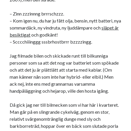
– Zinn zzzinnng brrrschzzz.
– Kom igen nu, du har ju fått olja, bensin, nytt batteri, nya
sommardäck, ny vindruta, ny ljuddämpare och
släpet är
besiktigat
och godkänt!
– Scccchiiinggg sssbrhostbrrr bzzzzingg.
Jag filmade bilen och skickade runt till bilkunniga
personer som sa att det nog var batteriet som spökade
och att det ju är plättlätt att starta med kablar. (Om
man känner nån som inte har hybrid- eller elbil.) Men
ack nej, inte ens med grannarnas varsamma
handpåläggning och hejarop, ville den hosta igång.
Då gick jag ner till bilmecken som vi har här i kvarteret.
Man går på en slingrande cykelväg, genom en stor,
relativt svårgenomtränglig dunge med sly och
barkborreträd, hoppar över en bäck som slutade porla