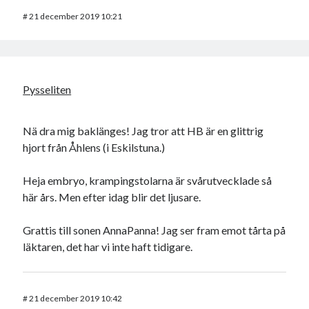
#
21 december 2019 10:21
Pysseliten
Nä dra mig baklänges! Jag tror att HB är en glittrig
hjort från Åhlens (i Eskilstuna.)
Heja embryo, krampingstolarna är svårutvecklade så
här års. Men efter idag blir det ljusare.
Grattis till sonen AnnaPanna! Jag ser fram emot tårta på
läktaren, det har vi inte haft tidigare.
#
21 december 2019 10:42