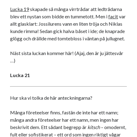
16
17
18
19
20
21
22
Lucka 19
skapade så många virrtrådar att ledtrådarna
blev ett nystan som bidde en tummetott. Men i
facit
var
23
24
25
26
27
28
29
allt glasklart: Jossilurens vann en liten tröja och Niklas
30
31
kunde rimma! Sedan gick halva båset i ide; de knaprade
glögg och drällde med tomtebloss i väntan på jullugnet.
« nov
jan »
Näst sista luckan kommer här! (Ajaj, den är ju jättesvår
…)
Sök
Lucka 21
Hur ska vi tolka de här anteckningarna?
Kategorier
Kategorier
Många företeelser finns, fastän de inte har ett namn;
många andra företeelser har ett namn, men ingen har
beskrivit dem. Ett sådant begrepp är
kitsch
– omodernt,
fult eller sofistikerat – ett ord som ingen riktigt vågar