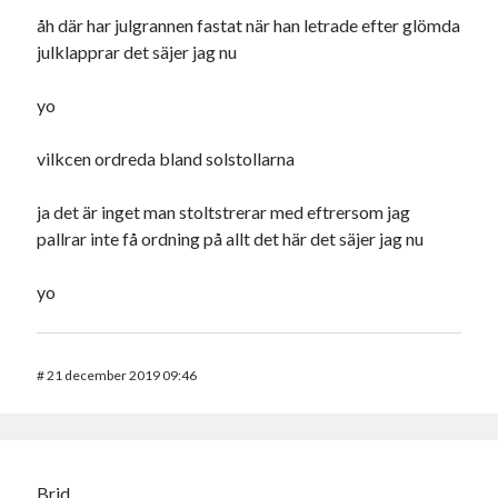
åh där har julgrannen fastat när han letrade efter glömda
julklapprar det säjer jag nu
yo
vilkcen ordreda bland solstollarna
ja det är inget man stoltstrerar med eftrersom jag
pallrar inte få ordning på allt det här det säjer jag nu
yo
#
21 december 2019 09:46
Brid