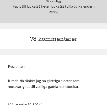
Nästa inlägg
Facit till lucka 21 heter lucka 22 (Lilla Julkalendern
2019)
Swish: 070-8885542
78 kommentarer
Pysseliten
Kitsch, då tänker jag på glittriga hjortar som
motsvarighet till vanliga gamla halmbockar.
#
21 december 2019 08:46