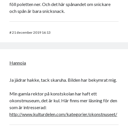
föll poletten ner. Och det här spånandet om snickare
och spån är bara snicksnack.
#
21 december 2019 16:13
Hannoia
Ja jädrar hakke, tack skaruha. Bilden har bekymrat mig.
Min gamla rektor på konstskolan har haft ett
okonstmuseum, det är kul. Här finns mer läsning för den
som är intresserad:
http://www.kulturdelen.com/kategorier/okonstnuseet/