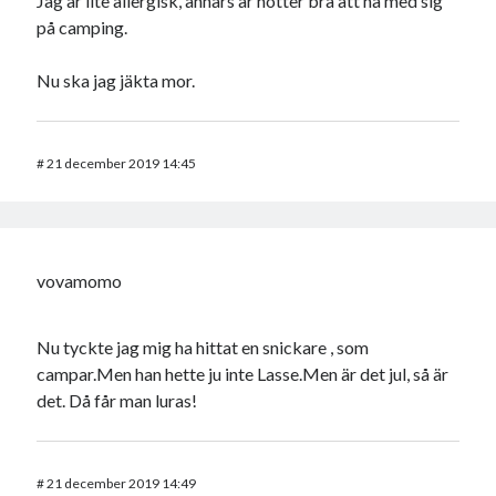
Jag är lite allergisk, annars är nötter bra att ha med sig
på camping.
Nu ska jag jäkta mor.
#
21 december 2019 14:45
vovamomo
Nu tyckte jag mig ha hittat en snickare , som
campar.Men han hette ju inte Lasse.Men är det jul, så är
det. Då får man luras!
#
21 december 2019 14:49