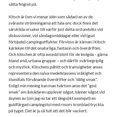
Etiketter
sätta fingret på.
#blogg100
allmänbildning
barn
Kitsch är (om vi menar idén som sådan) en av de
barnen
basket
svåraste strömningarna att tala om; dock finns det
corona
bil
särskilda orsaker till varför just detta ord undviks vid
död
film
England
fest
fotboll
diskussioner, vid söndagsmiddagar eller vid (gud
jobb
förbjude) campingutflykter. Förvisso är kärnan i kitsch
historia
hotell
kärleken till det onaturliga, fantasin och överdriften.
Julkalendern
Julkalenderfacit
Och kitschen är ofta av­sedd blott för de in­vigda – gärna
bland små, urbana grupper – och där­för svår­begriplig
julkalendern 2021
Julkalendern 2024
konst
och mystisk. Kitschens påhitt och tramsigheter anses
minne
kåseri
mat
Lund
lifvet
representera den naiva medelklassens vräkighet och
stundtals förvånande överdrifter och ”dålig smak”.
minnen
mode
musik
museum
Enligt min mening kan man tvärtom anse det ”god
nostalgi
ord
smak” om åskådaren upplever något, känner något vid
radio
recept
åsynen av (om jag nu tar ett långsökt exempel) en
resa
skola
reklam
sekrutt
guldfärgad campingstol med rosors kronblad tryckta
på tyget. Det är ju så fult att det blir vackert.
språk
sommar
språkpolis