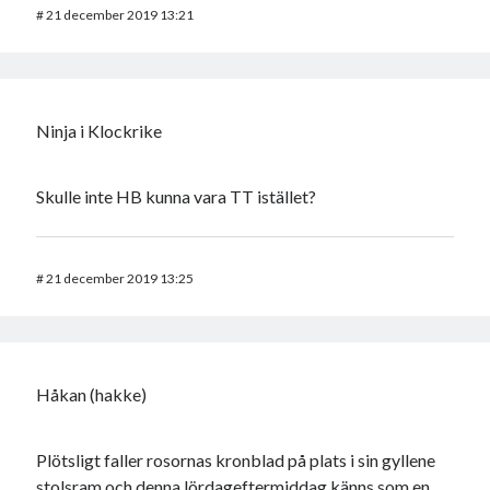
#
21 december 2019 13:21
Ninja i Klockrike
Skulle inte HB kunna vara TT istället?
#
21 december 2019 13:25
Håkan (hakke)
Plötsligt faller rosornas kronblad på plats i sin gyllene
stolsram och denna lördageftermiddag känns som en