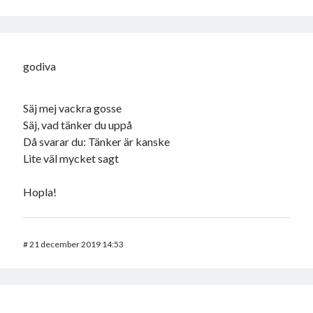
godiva
Säj mej vackra gosse
Säj, vad tänker du uppå
Då svarar du: Tänker är kanske
Lite väl mycket sagt
Hopla!
#
21 december 2019 14:53