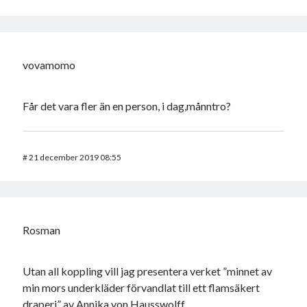
vovamomo
Får det vara fler än en person, i dag,månntro?
#
21 december 2019 08:55
Rosman
Utan all koppling vill jag presentera verket ”minnet av
min mors underkläder förvandlat till ett flamsäkert
draperi” av Annika von Hausswolff