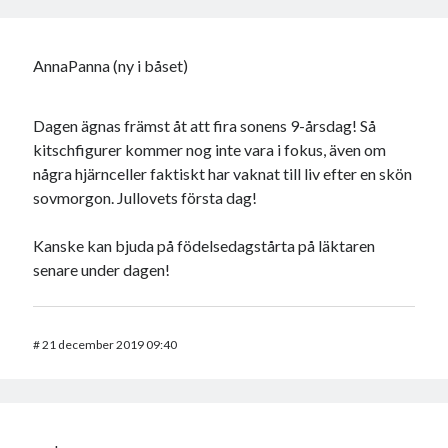
AnnaPanna (ny i båset)
Dagen ägnas främst åt att fira sonens 9-årsdag! Så
kitschfigurer kommer nog inte vara i fokus, även om
några hjärnceller faktiskt har vaknat till liv efter en skön
sovmorgon. Jullovets första dag!
Kanske kan bjuda på födelsedagstårta på läktaren
senare under dagen!
#
21 december 2019 09:40