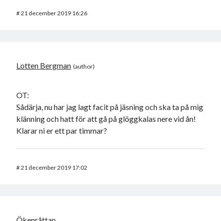
#
21 december 2019 16:26
Lotten Bergman
OT:
Sådärja, nu har jag lagt facit på jäsning och ska ta på mig
klänning och hatt för att gå på glöggkalas nere vid ån!
Klarar ni er ett par timmar?
#
21 december 2019 17:02
Ökenråttan