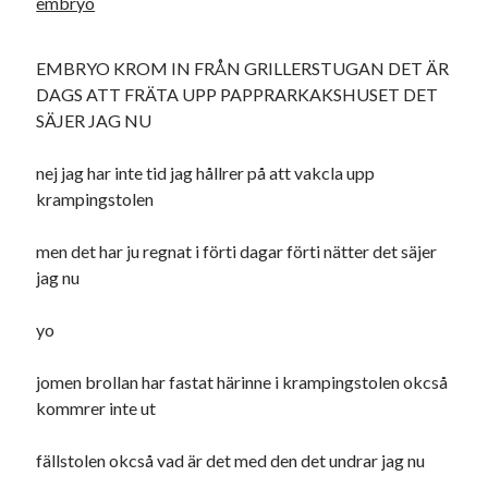
embryo
EMBRYO KROM IN FRÅN GRILLERSTUGAN DET ÄR
DAGS ATT FRÄTA UPP PAPPRARKAKSHUSET DET
SÄJER JAG NU
nej jag har inte tid jag hållrer på att vakcla upp
krampingstolen
men det har ju regnat i förti dagar förti nätter det säjer
jag nu
yo
jomen brollan har fastat härinne i krampingstolen okcså
kommrer inte ut
fällstolen okcså vad är det med den det undrar jag nu