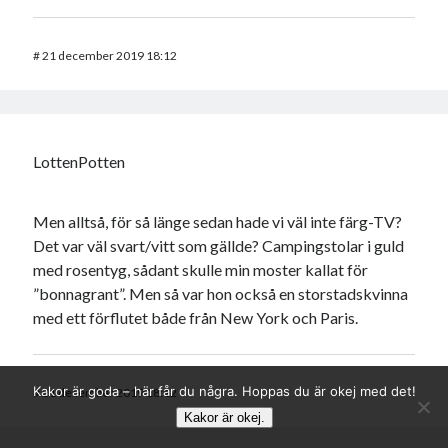
#
21 december 2019 18:12
LottenPotten
Men alltså, för så länge sedan hade vi väl inte färg-TV?
Det var väl svart/vitt som gällde? Campingstolar i guld
med rosentyg, sådant skulle min moster kallat för
”bonnagrant”. Men så var hon också en storstadskvinna
med ett förflutet både från New York och Paris.
Kakor är goda – här får du några. Hoppas du är okej med det!
#
21 december 2019 18:12
Kakor är okej.