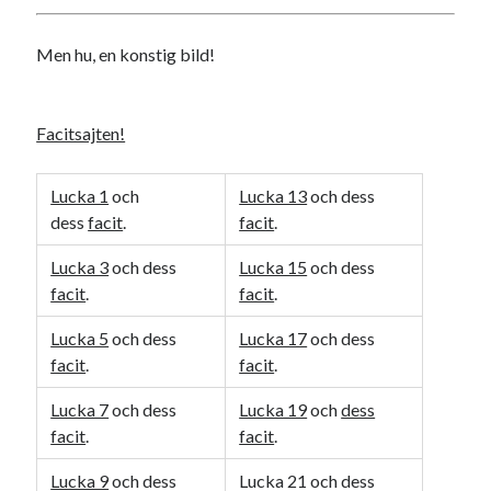
svenska
tåg
tips
Stockholm
Men hu, en konstig bild!
USA
Facitsajten!
Dessa har något gemensamt
Fantastiskt välformulerad moderecensent
Lucka 1
och
Lucka 13
och dess
Onödiga citattecken
dess
facit
.
facit
.
Lucka 3
och dess
Lucka 15
och dess
facit
.
facit
.
Dessa har något helt annat gemensamt
En amerikansk språkpolis
Lucka 5
och dess
Lucka 17
och dess
Fula biblioteksböcker
facit
.
facit
.
Lucka 7
och dess
Lucka 19
och
dess
facit
.
facit
.
Egna länkar
Lucka 9
och dess
Lucka 21 och dess
Bokstävlar & AI – mitt levebröd. Gå en kurs!