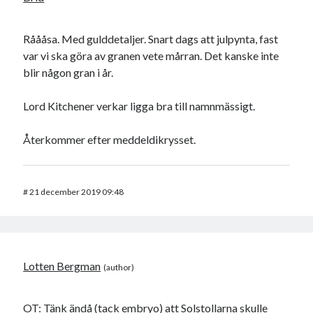
Råååsa. Med gulddetaljer. Snart dags att julpynta, fast
var vi ska göra av granen vete mårran. Det kanske inte
blir någon gran i år.
Lord Kitchener verkar ligga bra till namnmässigt.
Återkommer efter meddeldikrysset.
#
21 december 2019 09:48
Lotten Bergman
OT: Tänk ändå (tack embryo) att Solstollarna skulle