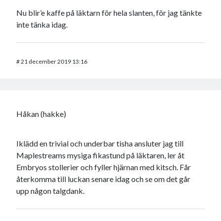
Nu blir’e kaffe på läktarn för hela slanten, för jag tänkte
inte tänka idag.
#
21 december 2019 13:16
Håkan (hakke)
Iklädd en trivial och underbar tisha ansluter jag till
Maplestreams mysiga fikastund på läktaren, ler åt
Embryos stollerier och fyller hjärnan med kitsch. Får
återkomma till luckan senare idag och se om det går
upp någon talgdank.