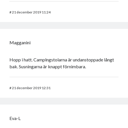
#
21 december 2019 11:24
Magganini
Hopp i hatt. Camplngstolarna är undanstoppade långt
bak. Susningarna är knappt förnimbara.
#
21 december 2019 12:31
Eva-L