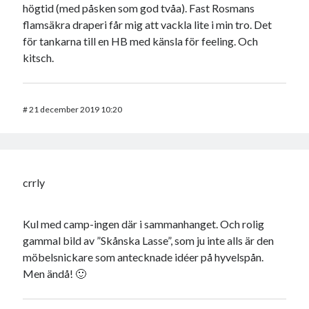
högtid (med påsken som god tvåa). Fast Rosmans
flamsäkra draperi får mig att vackla lite i min tro. Det
för tankarna till en HB med känsla för feeling. Och
kitsch.
#
21 december 2019 10:20
crrly
Kul med camp-ingen där i sammanhanget. Och rolig
gammal bild av ”Skånska Lasse”, som ju inte alls är den
möbelsnickare som antecknade idéer på hyvelspån.
Men ändå! 🙂