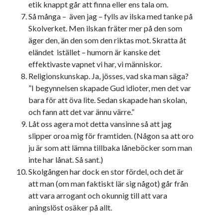
etik knappt går att finna eller ens tala om.
Den stora bloggläsarvärvsveckan
Så många –
även jag – fylls av ilska med tanke på
Godisbrödet från himlen
Skolverket. Men ilskan fräter mer på den som
Köttfärslimpan på allas läppar
äger den, än den som den riktas mot. Skratta åt
Länkskolan
eländet
istället – humorn är kanske det
Lotten som Sommarpratare (i fantasin alltså: grupp på FB)
effektivaste vapnet vi har, vi människor.
Vad ska du laga för mat idag? (Recept!)
Religionskunskap. Ja, jösses, vad ska man säga?
”I begynnelsen skapade Gud idioter, men det var
bara för att öva lite. Sedan skapade han skolan,
Meta
och fann att det var ännu värre.”
Logga in
Låt oss agera mot detta vansinne så att jag
Flöde för inlägg
slipper oroa mig för framtiden. (Någon sa att oro
Flöde för kommentarer
ju är som att lämna tillbaka låneböcker som man
WordPress.org
inte har lånat. Så sant.)
Skolgången har dock en stor fördel, och det är
att man (om man faktiskt lär sig något) går från
att vara arrogant och okunnig till att vara
aningslöst osäker på allt.
Pejpalla!