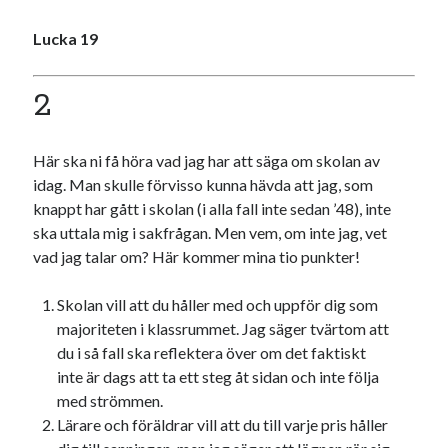
Etiketter
Lucka 19
#blogg100
allmänbildning
barn
barnen
basket
corona
bil
2
död
film
England
fest
fotboll
jobb
Här ska ni få höra vad jag har att säga om skolan av
historia
hotell
idag. Man skulle förvisso kunna hävda att jag, som
Julkalendern
Julkalenderfacit
knappt har gått i skolan (i alla fall inte sedan ’48), inte
ska uttala mig i sakfrågan. Men vem, om inte jag, vet
julkalendern 2021
Julkalendern 2024
konst
vad jag talar om? Här kommer mina tio punkter!
minne
kåseri
mat
Lund
lifvet
Skolan vill att du håller med och uppför dig som
minnen
mode
musik
museum
majoriteten i klassrummet. Jag säger tvärtom att
nostalgi
ord
radio
du i så fall ska reflektera över om det faktiskt
recept
inte är dags att ta ett steg åt sidan och inte följa
resa
skola
reklam
sekrutt
med strömmen.
Lärare och föräldrar vill att du till varje pris håller
språk
sommar
språkpolis