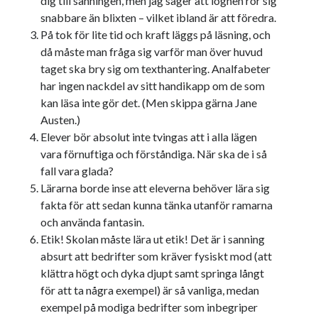
dig till sanningen, men jag säger att lögnen rör sig
svenska
tåg
snabbare än blixten – vilket ibland är att föredra.
tips
Stockholm
På tok för lite tid och kraft läggs på läsning, och
USA
då måste man fråga sig varför man över huvud
taget ska bry sig om texthantering. Analfabeter
har ingen nackdel av sitt handikapp om de som
Dessa har något gemensamt
kan läsa inte gör det. (Men skippa gärna Jane
Austen.)
Fantastiskt välformulerad moderecensent
Elever bör absolut inte tvingas att i alla lägen
Onödiga citattecken
vara förnuftiga och förståndiga. När ska de i så
fall vara glada?
Lärarna borde inse att eleverna behöver lära sig
Dessa har något helt annat gemensamt
fakta för att sedan kunna tänka utanför ramarna
En amerikansk språkpolis
och använda fantasin.
Fula biblioteksböcker
Etik! Skolan måste lära ut etik! Det är i sanning
absurt att bedrifter som kräver fysiskt mod (att
klättra högt och dyka djupt samt springa långt
Egna länkar
för att ta några exempel) är så vanliga, medan
exempel på modiga bedrifter som inbegriper
Bokstävlar & AI – mitt levebröd. Gå en kurs!