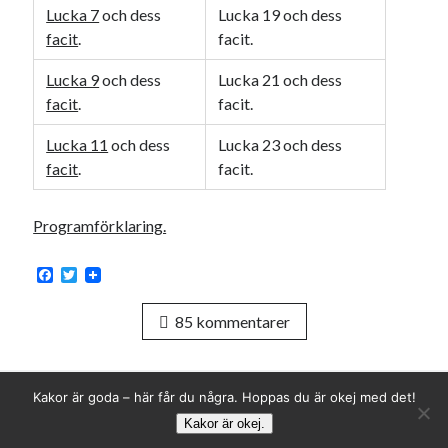
Lucka 7
och dess
Lucka 19 och dess
facit
.
facit.
Lucka 9
och dess
Lucka 21 och dess
facit
.
facit.
Lucka 11
och dess
Lucka 23 och dess
facit
.
facit.
Programförklaring.
F
T
a
w
c
i
85 kommentarer
e
t
b
t
o
e
o
r
k
Kakor är goda – här får du några. Hoppas du är okej med det!
Kakor är okej.