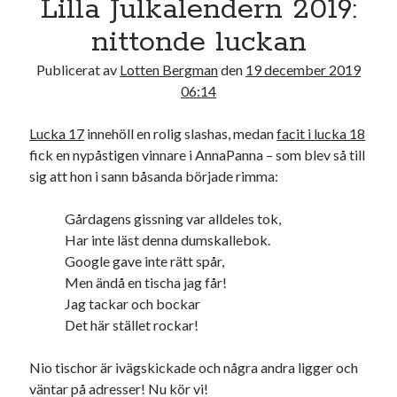
Lilla Julkalendern 2019:
16
17
18
19
20
21
22
nittonde luckan
23
24
25
26
27
28
29
Publicerat av
Lotten Bergman
den
19 december 2019
30
31
06:14
« nov
jan »
Lucka 17
innehöll en rolig slashas, medan
facit i lucka 18
fick en nypåstigen vinnare i AnnaPanna – som blev så till
Sök
sig att hon i sann båsanda började rimma:
Gårdagens gissning var alldeles tok,
Har inte läst denna dumskallebok.
Google gave inte rätt spår,
Men ändå en tischa jag får!
Kategorier
Jag tackar och bockar
Kategorier
Det här stället rockar!
Nio tischor är ivägskickade och några andra ligger och
väntar på adresser! Nu kör vi!