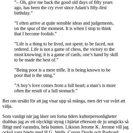
”– Oh, give me back the good old days of fifty years
ago, has been the cry ever since Adam’s fifty-first
birthday.”
”I often arrive at quite sensible ideas and judgements,
on the spur of the moment. It is when I stop to think
that I become foolish.”
”Life is a thing to be lived, not spent; to be faced, not
ordered. Life is not a game of chess, the victory to the
most knowing; it is a game of cards, one’s hand by skill
to be made the best of.”
”Being poor is a mere trifle. It is being known to be
poor that is the sting.”
”A boy’s love comes from a full heart; a man’s is more
often the result of a full stomach.”
Ber om ursäkt för att jag visar upp så många, men det var svårt att
välja.
Som vanligt när jag läser om forna tiders kulturpersonligheter
drabbas jag av ett olyckligt styng i hjärtat eftersom de ju umgicks så
flitigt med varandra, hela bunten. Liksom Jerome K. Jerome vill jag
också vara bästis med H.G. Wells, Conan Doyle och Rudyard