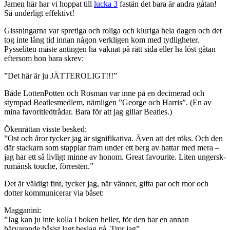
Jamen här har vi hoppat till
lucka 3
fastän det bara är andra gåtan!
Så underligt effektivt!
Gissningarna var spretiga och roliga och kluriga hela dagen och det
tog inte lång tid innan någon verkligen kom med tydligheter.
Pysseliten måste antingen ha vaknat på rätt sida eller ha löst gåtan
eftersom hon bara skrev:
”Det här är ju JÄTTEROLIGT!!!”
Både LottenPotten och Rosman var inne på en decimerad och
stympad Beatlesmedlem, nämligen ”George och Harris”. (En av
mina favoritledtrådar. Bara för att jag gillar Beatles.)
Ökenråttan visste besked:
”Ost och åror tycker jag är signifikativa. Även att det röks. Och den
där stackarn som stapplar fram under ett berg av hattar med mera –
jag har ett så livligt minne av honom. Great favourite. Liten ungersk-
rumänsk touche, förresten.”
Det är väldigt fint, tycker jag, när vänner, gifta par och mor och
dotter kommunicerar via båset:
Magganini:
”Jag kan ju inte kolla i boken heller, för den har en annan
härvarande båsist lagt beslag på. Tror jag”