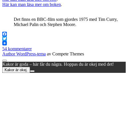
Här kan man läsa mer om boken
.
Det finns en BBC-film som gjordes 1975 med Tim Curry,
Michael Palin och Stephen Moore.
Facebook
Twitter
54 kommentarer
Author WordPress-tema
av Compete Themes
Rulla
Kakor är goda – här får du några. Hoppas du är okej med det!
till
Kakor är okej.
toppen