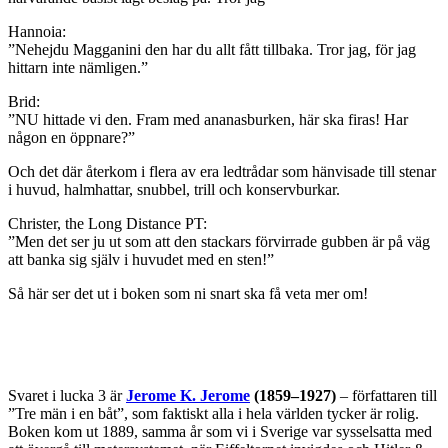
Hannoia:
”Nehejdu Magganini den har du allt fått tillbaka. Tror jag, för jag
hittarn inte nämligen.”
Brid:
”NU hittade vi den. Fram med ananasburken, här ska firas! Har
någon en öppnare?”
Och det där återkom i flera av era ledtrådar som hänvisade till stenar
i huvud, halmhattar, snubbel, trill och konservburkar.
Christer, the Long Distance PT:
”Men det ser ju ut som att den stackars förvirrade gubben är på väg
att banka sig själv i huvudet med en sten!”
Så här ser det ut i boken som ni snart ska få veta mer om!
Svaret i lucka 3 är
Jerome K. Jerome
(1859–1927)
– författaren till
”Tre män i en båt”, som faktiskt alla i hela världen tycker är rolig.
Boken kom ut 1889, samma år som vi i Sverige var sysselsatta med