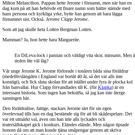
Milton Melancthon. Pappan hette Jerome i förnamn, men när han en
dag kom på att han behövde ett finare namn som bättre stämde med
hans persona och kyrkliga yrke, bytte han genom att bara lägga
förnamnet sist. Också.
Jerome Clapp Jerome
.
Som att jag skulle heta Lotten Bergman Lotten.
Mamman? Ja, hon hette bara Marguerite.
En DiLeva-lock i pannan och väldigt vita skor, minsann. Men är
stolen lite väl låg?
Vår unge Jerome K. Jerome förlorade i tonåren båda sina föräldrar
(medellivslängden i England var bortåt 40 år, så det var alls inte
konstigt), och fick sluta skolan för att istället under fyra år plocka kol
från banvallar. Hur Clapp förvandlades till K. (för
Klapka
) är en
intressant historia. Som ingen kan bekräfta, så jag kan inte återge
sanningen här.
Den föräldralöse, fattige, stackars Jerome slet för sin egen
överlevnad tills han en dag bestämde sig för att bli skådespelare. Det
var ett utmärkt val, även om han inte alls lyckades och
teatersällskapet gick i konkurs. Eländes elände. Men någon tipsade
honom då om att man kunde tjäna småpengar genom att skriva