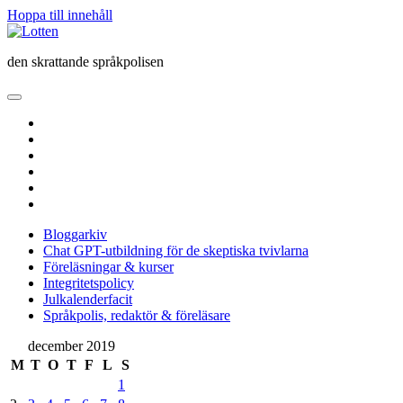
Hoppa till innehåll
Lotten
den skrattande språkpolisen
öppna
primär
twitter
meny
facebook
instagram
linkedin
rss
e-
post
Bloggarkiv
Chat GPT-utbildning för de skeptiska tvivlarna
Föreläsningar & kurser
Integritetspolicy
Julkalenderfacit
Språkpolis, redaktör & föreläsare
Sidopanel
december 2019
M
T
O
T
F
L
S
1