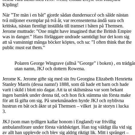
Kipling!
När ”Tre män i en båt” gjorde sådan dundersuccé och sålde nästan
två miljoner exemplar på två år, var recensenterna ändå sura och
kritiska, nästan fientligt inställda till tramset i båten på Themsen.
Jerome muttrade: ”One might have imagined that the British Empire
was in danger.” Hans förläggare undrade samtidigt hur det kom sig
att så vansinnigt många böcker köptes, och sa: ”I often think that the
public must eat them.”
Polaren George Wingrave (alltså ”George” i boken) , en trädgå
utan namn, JKJ och dottern Rowena.
Jerome K. Jerome gifte sig med sin fru Georgina Elizabeth Henrietta
Stanley Marris (dessa namn!) 1888, som då hade ett barn och hade
varit i skild i blott nio dagar. Att ta ut skilsmässa var som bekant
ingen barnlek under denna tid, och hon fick stämma sin första make
för att få gifta om sig. På smekmånaden hyrde JKJ och nyblivna
hustrun en båt och åkte ut på Themsen – vilket ju är storyn i lucka
3.
JKJ (som man tydligen kallar honom i England) var frivillig
ambulansförare under första världskriget. Han tog väldigt illa vid sig
av allt han upplevde och blev sig aldrig riktigt lik. Mitt i språnget –