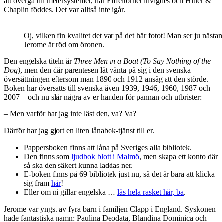
att övergå till metersystemet, när Eiffeltornet invigdes och Hitler &
Chaplin föddes. Det var alltså inte igår.
Oj, vilken fin kvalitet det var på det här fotot! Man ser ju nästan
Jerome är röd om öronen.
Den engelska titeln är
Three Men in a Boat (To Say Nothing of the
Dog)
, men den där parentesen lät vänta på sig i den svenska
översättningen eftersom man 1890 och 1912 ansåg att den störde.
Boken har översatts till svenska även 1939, 1946, 1960, 1987 och
2007 – och nu slår några av er handen för pannan och utbrister:
– Men varför har jag inte läst den, va? Va?
Därför har jag gjort en liten lånabok-tjänst till er.
Pappersboken finns att låna på Sveriges alla bibliotek.
Den finns som
ljudbok blott i Malmö
, men skapa ett konto där
så ska den säkert kunna laddas ner.
E-boken finns på 69 bibliotek just nu, så det är bara att klicka
sig fram
här
!
Eller om ni gillar engelska …
läs hela rasket här, ba
.
Jerome var yngst av fyra barn i familjen Clapp i England. Syskonen
hade fantastiska namn: Paulina Deodata, Blandina Dominica och