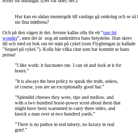
texter för tidningar. (Det var tider, det.)
Hur kan en sådan muntergök till vardags gå omkring och se så b
sin fina mittbena?
Och på den vägen är det. Jerome kallas ofta för ett ”
one hit
wonder
”, men det är nog att underdriva hans betydelse. Han skrev
till och med en bok om tre män på cykel (som Flygbengan ju kallade
”Sequel på cykel.”). Kolla här vilka citat som har kommit ur hans
penna!
”I like work: it fascinates me. I can sit and look at it for
hours.”
”It is always the best policy to speak the truth, unless,
of course, you are an exceptionally good liar.”
”Splendid cheeses they were, ripe and mellow, and
with a two hundred horse-power scent about them that
might have been warranted to carry three miles, and
knock a man over at two hundred yards.”
”There is no pathos in real misery, no luxury in real
grief.”