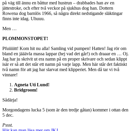
på väg till ännu en båttur med hustrun – drabbades han av en
jättestroke, och efter två veckor på sjukhus dog han. Dottern
Rowena dog barnlös 1966, så några direkt nedstigande släktingar
finns inte idag. Uhuuu.
Men …
PLOMMONSTOPET!
Pfuiiiiitt! Kom hit nu alla! Samling vid pumpen! Hatten! Jag rör om
bland en jääävla massa lappar (hej vad det går!) och draaar en … Oj.
Jag har ju skrivit ut era namn på en proper skrivare och sedan klippt
isär er så att det står ett namn på varje lapp. Men här står det faktiskt
två namn för att jag har slarvat med klipperiet. Men då tar vi två
vinnare!
Agneta Uti Lund!
Bridgroom!
Sådärja!
Morgondagens lucka 5 (som är den tredje gåtan) kommer i ottan den
5 dec.
Pssst.
Här kan man läsa mer om JKJ
.