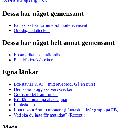
svenska
tåg
USA
tips
Dessa har något gemensamt
Fantastiskt välformulerad moderecensent
Onödiga citattecken
Dessa har något helt annat gemensamt
En amerikansk språkpolis
Fula biblioteksböcker
Egna länkar
Bokstävlar & AI – mitt levebröd. Gå en kurs!
Den stora bloggläsarvärvsveckan
Godisbrödet från himlen
Köttfärslimpan på allas läppar
Länkskolan
Lotten som Sommarpratare (i fantasin alltså: grupp på FB)
Vad ska du laga för mat idag? (Recept!)
Meta