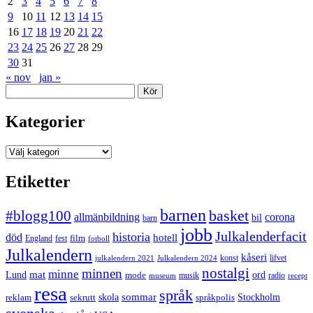
2
3
4
5
6
7
8
9
10
11
12
13
14
15
16
17
18
19
20
21
22
23
24
25
26
27
28
29
30
31
« nov
jan »
Sök
Kategorier
Kategorier
Etiketter
barnen
#blogg100
basket
allmänbildning
corona
bil
barn
jobb
Julkalenderfacit
historia
död
hotell
England
fest
film
fotboll
Julkalendern
kåseri
julkalendern 2021
Julkalendern 2024
konst
lifvet
nostalgi
minnen
minne
mat
Lund
mode
ord
musik
radio
museum
recept
resa
språk
sommar
reklam
sekrutt
skola
språkpolis
Stockholm