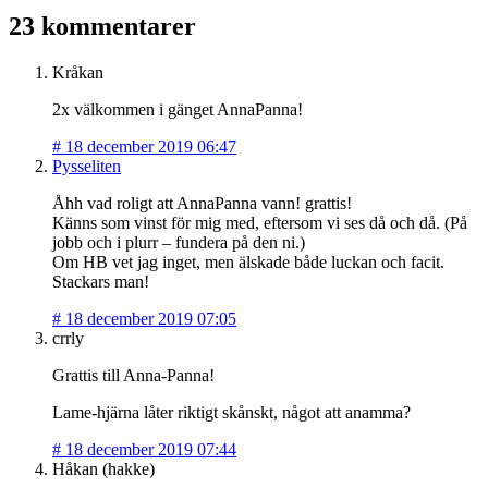
23 kommentarer
Kråkan
2x välkommen i gänget AnnaPanna!
#
18 december 2019 06:47
Pysseliten
Åhh vad roligt att AnnaPanna vann! grattis!
Känns som vinst för mig med, eftersom vi ses då och då. (På
jobb och i plurr – fundera på den ni.)
Om HB vet jag inget, men älskade både luckan och facit.
Stackars man!
#
18 december 2019 07:05
crrly
Grattis till Anna-Panna!
Lame-hjärna låter riktigt skånskt, något att anamma?
#
18 december 2019 07:44
Håkan (hakke)