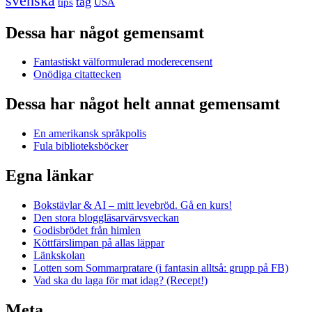
svenska
tåg
USA
tips
Dessa har något gemensamt
Fantastiskt välformulerad moderecensent
Onödiga citattecken
Dessa har något helt annat gemensamt
En amerikansk språkpolis
Fula biblioteksböcker
Egna länkar
Bokstävlar & AI – mitt levebröd. Gå en kurs!
Den stora bloggläsarvärvsveckan
Godisbrödet från himlen
Köttfärslimpan på allas läppar
Länkskolan
Lotten som Sommarpratare (i fantasin alltså: grupp på FB)
Vad ska du laga för mat idag? (Recept!)
Meta