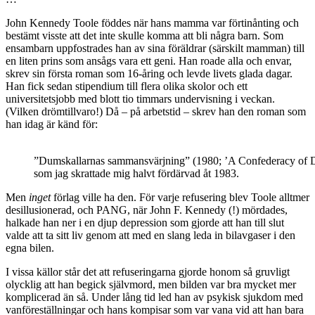
John Kennedy Toole föddes när hans mamma var förtinånting och
bestämt visste att det inte skulle komma att bli några barn. Som
ensambarn uppfostrades han av sina föräldrar (särskilt mamman) till
en liten prins som ansågs vara ett geni. Han roade alla och envar,
skrev sin första roman som 16-åring och levde livets glada dagar.
Han fick sedan stipendium till flera olika skolor och ett
universitetsjobb med blott tio timmars undervisning i veckan.
(Vilken drömtillvaro!) Då – på arbetstid – skrev han den roman som
han idag är känd för:
”Dumskallarnas sammansvärjning” (1980; ’A Confederacy of D
som jag skrattade mig halvt fördärvad åt 1983.
Men
inget
förlag ville ha den. För varje refusering blev Toole alltmer
desillusionerad, och PANG, när John F. Kennedy (!) mördades,
halkade han ner i en djup depression som gjorde att han till slut
valde att ta sitt liv genom att med en slang leda in bilavgaser i den
egna bilen.
I vissa källor står det att refuseringarna gjorde honom så gruvligt
olycklig att han begick självmord, men bilden var bra mycket mer
komplicerad än så. Under lång tid led han av psykisk sjukdom med
vanföreställningar och hans kompisar som var vana vid att han bara