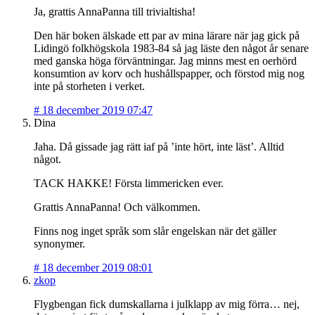
Ja, grattis AnnaPanna till trivialtisha!
Den här boken älskade ett par av mina lärare när jag gick på
Lidingö folkhögskola 1983-84 så jag läste den något år senare
med ganska höga förväntningar. Jag minns mest en oerhörd
konsumtion av korv och hushållspapper, och förstod mig nog
inte på storheten i verket.
#
18 december 2019 07:47
Dina
Jaha. Då gissade jag rätt iaf på ’inte hört, inte läst’. Alltid
något.
TACK HAKKE! Första limmericken ever.
Grattis AnnaPanna! Och välkommen.
Finns nog inget språk som slår engelskan när det gäller
synonymer.
#
18 december 2019 08:01
zkop
Flygbengan fick dumskallarna i julklapp av mig förra… nej,