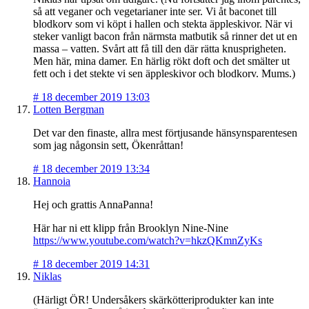
så att veganer och vegetarianer inte ser. Vi åt baconet till
blodkorv som vi köpt i hallen och stekta äppleskivor. När vi
steker vanligt bacon från närmsta matbutik så rinner det ut en
massa – vatten. Svårt att få till den där rätta knusprigheten.
Men här, mina damer. En härlig rökt doft och det smälter ut
fett och i det stekte vi sen äppleskivor och blodkorv. Mums.)
#
18 december 2019 13:03
Lotten Bergman
Det var den finaste, allra mest förtjusande hänsynsparentesen
som jag någonsin sett, Ökenråttan!
#
18 december 2019 13:34
Hannoia
Hej och grattis AnnaPanna!
Här har ni ett klipp från Brooklyn Nine-Nine
https://www.youtube.com/watch?v=hkzQKmnZyKs
#
18 december 2019 14:31
Niklas
(Härligt ÖR! Undersåkers skärkötteriprodukter kan inte