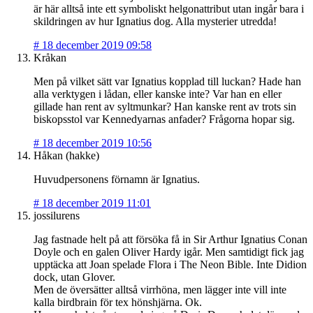
är här alltså inte ett symboliskt helgonattribut utan ingår bara i
skildringen av hur Ignatius dog. Alla mysterier utredda!
#
18 december 2019 09:58
Kråkan
Men på vilket sätt var Ignatius kopplad till luckan? Hade han
alla verktygen i lådan, eller kanske inte? Var han en eller
gillade han rent av syltmunkar? Han kanske rent av trots sin
biskopsstol var Kennedyarnas anfader? Frågorna hopar sig.
#
18 december 2019 10:56
Håkan (hakke)
Huvudpersonens förnamn är Ignatius.
#
18 december 2019 11:01
jossilurens
Jag fastnade helt på att försöka få in Sir Arthur Ignatius Conan
Doyle och en galen Oliver Hardy igår. Men samtidigt fick jag
upptäcka att Joan spelade Flora i The Neon Bible. Inte Didion
dock, utan Glover.
Men de översätter alltså virrhöna, men lägger inte vill inte
kalla birdbrain för tex hönshjärna. Ok.