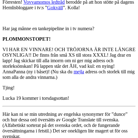
Förresten!
Vovvamomos ledtråd
berodde på att hon stötte på dagens
Hemlisbloggare i tv:s ”
Gokväll
”. Kolla!
Har jag månne en tankepipeline in i tv numera?
PLOMMONSTOPET!
VI HAR EN VINNARE! OCH TRÖJORNA ÄR INTE LÄNGRE
OSYNLIGA!! De finns från små XS till stora XXXL! Jag drar en
lapp! Jag skickar till alla imorrn om ni ger mig adress och
storleksönskan! På lappen står det ÅH, vad kul: en nying!
AnnaPanna (ny i båset)! (Nu ska du
mejla
adress och storlek till mig
som alla de andra vinnarna.)
Tjing!
Lucka 19 kommer i torsdagsottan!
Här kan ni se min utredning av engelska synonymer för ”dunce”
och hur dessa ord översätts av Google Translate till svenska.
(Alfabetiskt sorterat på det svenska ordet, och de fungerande
översättningarna i fetstil.) Det ser onekligen lite magert ut för oss
svenskar.