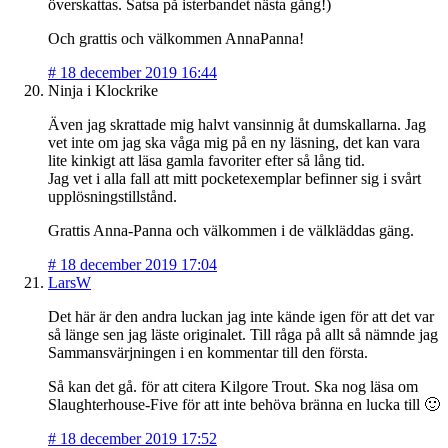
överskattas. Satsa på isterbandet nästa gång!)
Och grattis och välkommen AnnaPanna!
#
18 december 2019 16:44
Ninja i Klockrike
Även jag skrattade mig halvt vansinnig åt dumskallarna. Jag
vet inte om jag ska våga mig på en ny läsning, det kan vara
lite kinkigt att läsa gamla favoriter efter så lång tid.
Jag vet i alla fall att mitt pocketexemplar befinner sig i svårt
upplösningstillstånd.
Grattis Anna-Panna och välkommen i de välkläddas gäng.
#
18 december 2019 17:04
LarsW
Det här är den andra luckan jag inte kände igen för att det var
så länge sen jag läste originalet. Till råga på allt så nämnde jag
Sammansvärjningen i en kommentar till den första.
Så kan det gå. för att citera Kilgore Trout. Ska nog läsa om
Slaughterhouse-Five för att inte behöva bränna en lucka till 🙂
#
18 december 2019 17:52