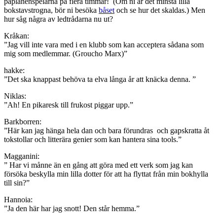
påplanenspelarna på flera timmar! (Om ni är det minsta lilla
bokstavstrogna, bör ni besöka
båset
och se hur det skaldas.) Men
hur såg några av ledtrådarna nu ut?
Kråkan:
”Jag vill inte vara med i en klubb som kan acceptera sådana som
mig som medlemmar. (Groucho Marx)”
hakke:
”Det ska knappast behöva ta elva långa år att knäcka denna. ”
Niklas:
”Ah! En pikaresk till frukost piggar upp.”
Barkborren:
”Här kan jag hänga hela dan och bara förundras och gapskratta åt
tokstollar och litterära genier som kan hantera sina tools.”
Magganini:
” Har vi månne än en gång att göra med ett verk som jag kan
försöka beskylla min lilla dotter för att ha flyttat från min bokhylla
till sin?”
Hannoia:
”Ja den här har jag snott! Den står hemma.”