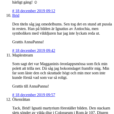
härligt gäng! ☺️
#
18 december 2019 09:12
Brid
Den titeln såg jag omedelbums. Sen tog det en stund att pussla
in resten. Han på bilden är Ignatius av Antiochia, men
symboliken med vilddjuren har jag inte lyckats reda ut.
Grattis AnnaPanna!
#
18 december 2019 09:42
Maplestream
Som sagt det var Magganinis öronlappsmössa som fick min
polett att trilla ner. Då såg jag bokomslaget framför mig. Min
far som läste den och skrattade högt och min mor som inte
kunde förstå vad som var så roligt.
Grattis till AnnaPanna!
#
18 december 2019 09:57
Ökenråttan
Tack, Brid! Ignatii martyrium föreställer bilden. Den stackarn
slets sönder av vilda djur i Colosseum i Rom år 107. Djuren