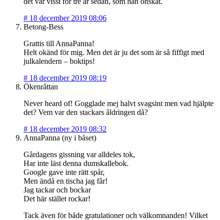
det var visst för tre år sedan, som han önskat.
#
18 december 2019 08:06
Betong-Bess
Grattis till AnnaPanna!
Helt okänd för mig. Men det är ju det som är så fiffigt med
julkalendern – boktips!
#
18 december 2019 08:19
Ökenråttan
Never heard of! Gogglade mej halvt svagsint men vad hjälpte
det? Vem var den stackars åldringen då?
#
18 december 2019 08:32
AnnaPanna (ny i båset)
Gårdagens gissning var alldeles tok,
Har inte läst denna dumskallebok.
Google gave inte rätt spår,
Men ändå en tischa jag får!
Jag tackar och bockar
Det här stället rockar!
Tack även för både gratulationer och välkomnanden! Vilket