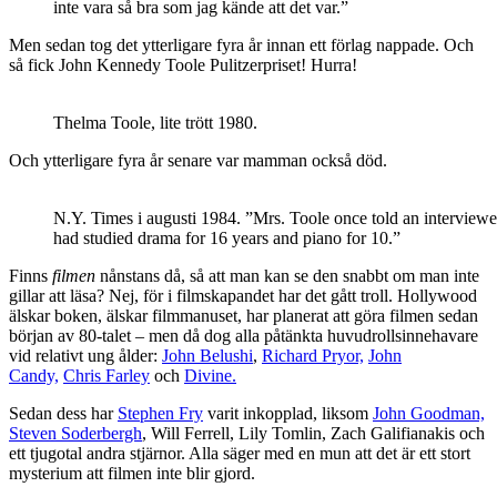
inte vara så bra som jag kände att det var.”
Men sedan tog det ytterligare fyra år innan ett förlag nappade. Och
så fick John Kennedy Toole Pulitzerpriset! Hurra!
Thelma Toole, lite trött 1980.
Och ytterligare fyra år senare var mamman också död.
N.Y. Times i augusti 1984. ”Mrs. Toole once told an interviewer
had studied drama for 16 years and piano for 10.”
Finns
filmen
nånstans då, så att man kan se den snabbt om man inte
gillar att läsa? Nej, för i filmskapandet har det gått troll. Hollywood
älskar boken, älskar filmmanuset, har planerat att göra filmen sedan
början av 80-talet – men då dog alla påtänkta huvudrollsinnehavare
vid relativt ung ålder:
John Belushi
,
Richard Pryor,
John
Candy,
Chris Farley
och
Divine.
Sedan dess har
Stephen Fry
varit inkopplad, liksom
John Goodman,
Steven Soderbergh
, Will Ferrell, Lily Tomlin, Zach Galifianakis och
ett tjugotal andra stjärnor. Alla säger med en mun att det är ett stort
mysterium att filmen inte blir gjord.