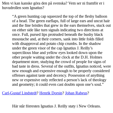
Men vi kan kanske göra den på svenska? Vem ser ni framför er i
huvudrollen som Ignatius?
“A green hunting cap squeezed the top of the fleshy balloon
of a head. The green earflaps, full of large ears and uncut hair
and the fine bristles that grew in the ears themselves, stuck out
on either side like turn signals indicating two directions at
once. Full, pursed lips protruded beneath the bushy black
moustache and, at their corners, sank into little folds filled
with disapproval and potato chip crumbs. In the shadow
under the green visor of the cap Ignatius J. Reilly’s
supercilious blue and yellow eyes looked down upon the
other people waiting under the clock at the D.H. Holmes
department store, studying the crowd of people for signs of
bad taste in dress. Several of the outfits, Ignatius noticed, were
new enough and expensive enough to be properly considered
offenses against taste and decency. Possession of anything
new or expensive only reflected a person’s lack of theology
and geometry; it could even cast doubts upon one’s soul.”
Carl-Gustaf Lindstedt
?
Henrik Dorsin
?
Johan Rabeus
?
Här står förresten Ignatius
J. Reilly
staty i New Orleans.