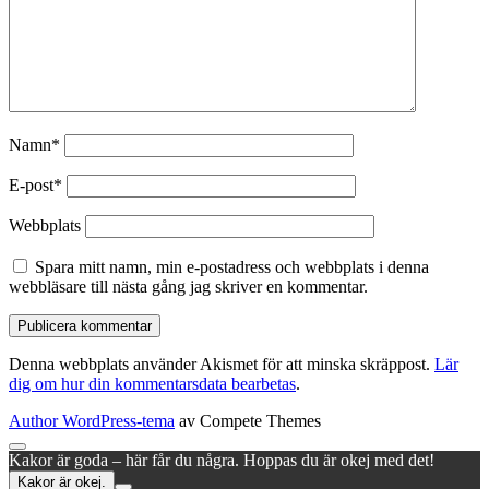
Namn*
E-post*
Webbplats
Spara mitt namn, min e-postadress och webbplats i denna
webbläsare till nästa gång jag skriver en kommentar.
Denna webbplats använder Akismet för att minska skräppost.
Lär
dig om hur din kommentarsdata bearbetas
.
Author WordPress-tema
av Compete Themes
Rulla
Kakor är goda – här får du några. Hoppas du är okej med det!
till
Kakor är okej.
toppen