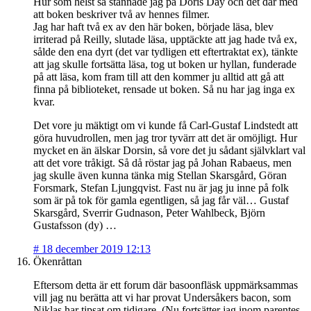
Hur som helst så stannade jag på Doris Day och det där med
att boken beskriver två av hennes filmer.
Jag har haft två ex av den här boken, började läsa, blev
irriterad på Reilly, slutade läsa, upptäckte att jag hade två ex,
sålde den ena dyrt (det var tydligen ett eftertraktat ex), tänkte
att jag skulle fortsätta läsa, tog ut boken ur hyllan, funderade
på att läsa, kom fram till att den kommer ju alltid att gå att
finna på biblioteket, rensade ut boken. Så nu har jag inga ex
kvar.
Det vore ju mäktigt om vi kunde få Carl-Gustaf Lindstedt att
göra huvudrollen, men jag tror tyvärr att det är omöjligt. Hur
mycket en än älskar Dorsin, så vore det ju sådant självklart val
att det vore tråkigt. Så då röstar jag på Johan Rabaeus, men
jag skulle även kunna tänka mig Stellan Skarsgård, Göran
Forsmark, Stefan Ljungqvist. Fast nu är jag ju inne på folk
som är på tok för gamla egentligen, så jag får väl… Gustaf
Skarsgård, Sverrir Gudnason, Peter Wahlbeck, Björn
Gustafsson (dy) …
#
18 december 2019 12:13
Ökenråttan
Eftersom detta är ett forum där basoonfläsk uppmärksammas
vill jag nu berätta att vi har provat Undersåkers bacon, som
Niklas har tipsat om tidigare. (Nu fortsätter jag inom parentes,