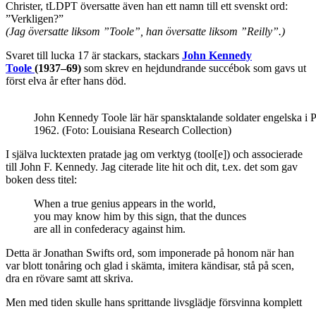
Christer, tLDPT översatte även han ett namn till ett svenskt ord:
”Verkligen?”
(Jag översatte liksom ”Toole”, han översatte liksom ”Reilly”.)
Svaret till lucka 17 är stackars, stackars
John Kennedy
Toole
(1937–69)
som skrev en hejdundrande succébok som gavs ut
först elva år efter hans död.
John Kennedy Toole lär här spansktalande soldater engelska i 
1962. (Foto: Louisiana Research Collection)
I själva lucktexten pratade jag om verktyg (tool[e]) och associerade
till John F. Kennedy. Jag citerade lite hit och dit, t.ex. det som gav
boken dess titel:
When a true genius appears in the world,
you may know him by this sign, that the dunces
are all in confederacy against him.
Detta är
Jonathan Swifts ord, som imponerade på honom när han
var blott tonåring och glad i skämta, imitera kändisar, stå på scen,
dra en rövare samt att skriva.
Men med tiden skulle hans sprittande livsglädje försvinna komplett
…