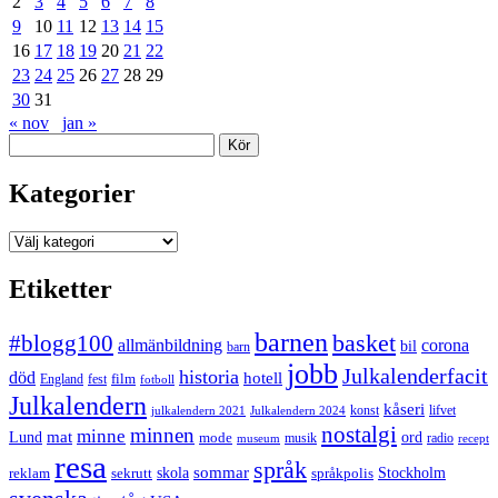
2
3
4
5
6
7
8
9
10
11
12
13
14
15
16
17
18
19
20
21
22
23
24
25
26
27
28
29
30
31
« nov
jan »
Sök
Kategorier
Kategorier
Etiketter
barnen
#blogg100
basket
allmänbildning
corona
bil
barn
jobb
Julkalenderfacit
historia
död
hotell
England
fest
film
fotboll
Julkalendern
kåseri
julkalendern 2021
Julkalendern 2024
konst
lifvet
nostalgi
minnen
minne
mat
Lund
mode
ord
musik
radio
museum
recept
resa
språk
sommar
reklam
sekrutt
skola
språkpolis
Stockholm