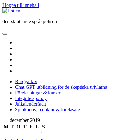
Hoppa till innehåll
Lotten
den skrattande språkpolisen
öppna
primär
twitter
meny
facebook
instagram
linkedin
rss
e-
post
Bloggarkiv
Chat GPT-utbildning för de skeptiska tvivlarna
Föreläsningar & kurser
Integritetspolicy
Julkalenderfacit
Språkpolis, redaktör & föreläsare
Sidopanel
december 2019
M
T
O
T
F
L
S
1