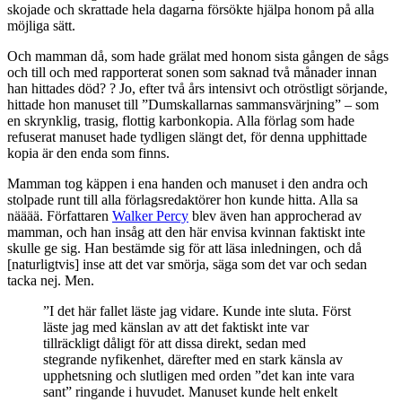
skojade och skrattade hela dagarna försökte hjälpa honom på alla
möjliga sätt.
Och mamman då, som hade grälat med honom sista gången de sågs
och till och med rapporterat sonen som saknad två månader innan
han hittades död? ? Jo, efter två års intensivt och otröstligt sörjande,
hittade hon manuset till ”Dumskallarnas sammansvärjning” – som
en skrynklig, trasig, flottig karbonkopia. Alla förlag som hade
refuserat manuset hade tydligen slängt det, för denna upphittade
kopia är den enda som finns.
Mamman tog käppen i ena handen och manuset i den andra och
stolpade runt till alla förlagsredaktörer hon kunde hitta. Alla sa
nääää. Författaren
Walker Percy
blev även han approcherad av
mamman, och han insåg att den här envisa kvinnan faktiskt inte
skulle ge sig. Han bestämde sig för att läsa inledningen, och då
[naturligtvis] inse att det var smörja, säga som det var och sedan
tacka nej. Men.
”I det här fallet läste jag vidare. Kunde inte sluta. Först
läste jag med känslan av att det faktiskt inte var
tillräckligt dåligt för att dissa direkt, sedan med
stegrande nyfikenhet, därefter med en stark känsla av
upphetsning och slutligen med orden ”det kan inte vara
sant” ringande i huvudet. Manuset kunde helt enkelt