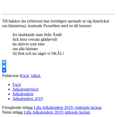
Till hakkes ära (eftersom han formligen sprutade ur sig limerickar
om båsisterna), kontrade Pysseliten med en till honom:
En skaldande man ifrån Åmål
fick höra versala glädjevrål
du skriver som ister
om alla båsister
Så flott och nu säger vi SKÅL!
Facebook
Twitter
Publicerat i
Facit, julkal.
Facit
Julkalenderfacit
Julkalendern
Julkalendern 2019
Föregående inlägg
Lilla Julkalendern 2019: sjuttonde luckan
Nästa inlägg
Lilla Julkalendern 2019: nittonde luckan