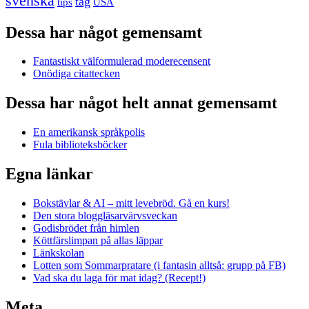
svenska
tåg
USA
tips
Dessa har något gemensamt
Fantastiskt välformulerad moderecensent
Onödiga citattecken
Dessa har något helt annat gemensamt
En amerikansk språkpolis
Fula biblioteksböcker
Egna länkar
Bokstävlar & AI – mitt levebröd. Gå en kurs!
Den stora bloggläsarvärvsveckan
Godisbrödet från himlen
Köttfärslimpan på allas läppar
Länkskolan
Lotten som Sommarpratare (i fantasin alltså: grupp på FB)
Vad ska du laga för mat idag? (Recept!)
Meta