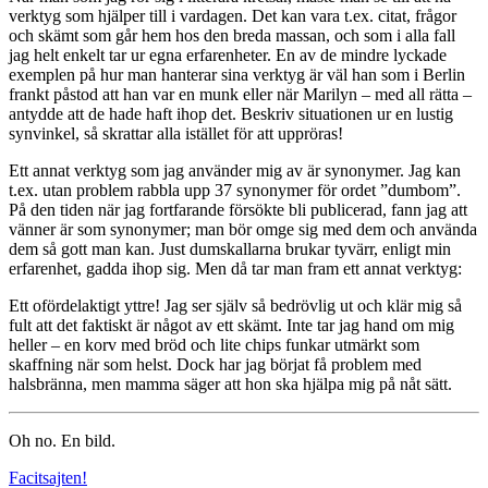
verktyg som hjälper till i vardagen. Det kan vara t.ex. citat, frågor
och skämt som går hem hos den breda massan, och som i alla fall
jag helt enkelt tar ur egna erfarenheter. En av de mindre lyckade
exemplen på hur man hanterar sina verktyg är väl han som i Berlin
frankt påstod att han var en munk eller när Marilyn – med all rätta –
antydde att de hade haft ihop det. Beskriv situationen ur en lustig
synvinkel, så skrattar alla istället för att uppröras!
Ett annat verktyg som jag använder mig av är synonymer. Jag kan
t.ex. utan problem rabbla upp 37 synonymer för ordet ”dumbom”.
På den tiden när jag fortfarande försökte bli publicerad, fann jag att
vänner är som synonymer; man bör omge sig med dem och använda
dem så gott man kan. Just dumskallarna brukar tyvärr, enligt min
erfarenhet, gadda ihop sig. Men då tar man fram ett annat verktyg:
Ett ofördelaktigt yttre! Jag ser själv så bedrövlig ut och klär mig så
fult att det faktiskt är något av ett skämt. Inte tar jag hand om mig
heller – en korv med bröd och lite chips funkar utmärkt som
skaffning när som helst. Dock har jag börjat få problem med
halsbränna, men mamma säger att hon ska hjälpa mig på nåt sätt.
Oh no. En bild.
Facitsajten!