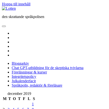
Hoppa till innehåll
Lotten
den skrattande språkpolisen
öppna
primär
twitter
meny
facebook
instagram
linkedin
rss
e-
post
Bloggarkiv
Chat GPT-utbildning för de skeptiska tvivlarna
Föreläsningar & kurser
Integritetspolicy
Julkalenderfacit
Språkpolis, redaktör & föreläsare
Sidopanel
december 2019
M
T
O
T
F
L
S
1