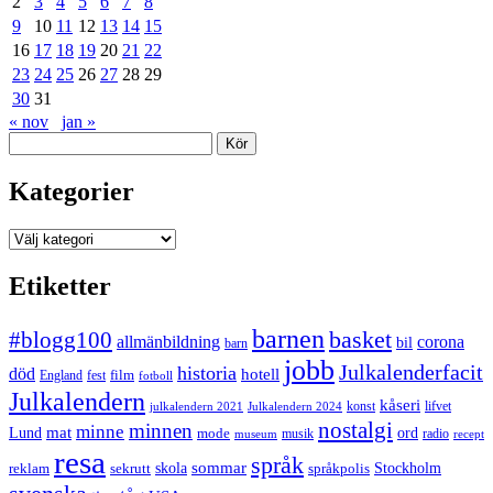
2
3
4
5
6
7
8
9
10
11
12
13
14
15
16
17
18
19
20
21
22
23
24
25
26
27
28
29
30
31
« nov
jan »
Sök
Kategorier
Kategorier
Etiketter
barnen
#blogg100
basket
allmänbildning
corona
bil
barn
jobb
Julkalenderfacit
historia
död
hotell
England
fest
film
fotboll
Julkalendern
kåseri
julkalendern 2021
Julkalendern 2024
konst
lifvet
nostalgi
minnen
minne
mat
Lund
mode
ord
musik
radio
museum
recept
resa
språk
sommar
reklam
sekrutt
skola
språkpolis
Stockholm