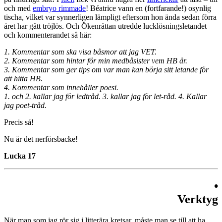
och med
embryo rimmade
! Béatrice vann en (fortfarande!) osynlig
tischa, vilket var synnerligen lämpligt eftersom hon ända sedan förra
året har gått tröjlös. Och Ökenråttan utredde lucklösningsletandet
och kommenterandet så här:
1. Kommentar som ska visa båsmor att jag VET.
2. Kommentar som hintar för min medbåsister vem HB är.
3. Kommentar som ger tips om var man kan börja sitt letande för
att hitta HB.
4. Kommentar som innehåller poesi.
1. och 2. kallar jag för ledtråd. 3. kallar jag för let-råd. 4. Kallar
jag poet-tråd.
Precis så!
Nu är det nerförsbacke!
Lucka 17
•
Verktyg
När man som jag rör sig i litterära kretsar, måste man se till att ha