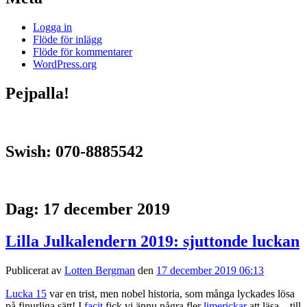
Logga in
Flöde för inlägg
Flöde för kommentarer
WordPress.org
Pejpalla!
Swish: 070-8885542
Dag:
17 december 2019
Lilla Julkalendern 2019: sjuttonde luckan
Publicerat av
Lotten Bergman
den
17 december 2019 06:13
Lucka 15
var en trist, men nobel historia, som många lyckades lösa
på finurliga sätt! I
facit
fick vi ännu några fler
limerickar
att läsa – till