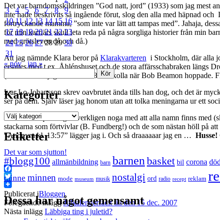
Det var barndomsskildringen ”God natt, jord” (1933) som jag mest anv
3
4
5
6
7
8
9
inte hade beskrivits så ingående förut, slog den alla med häpnad och 
10
11
12
13
14
15
16
förtryckande mamma, ”som inte var lätt att tampas med”. Jahaja, dessa ev
17
18
19
20
21
22
23
för min karriärs skull leta reda på några sorgliga historier från min 
med grötsleven då och då.)
24
25
26
27
28
29
30
31
Att jag nämnde Klara beror på
Klarakvarteren
i Stockholm, där alla j
« nov
jan »
ersattes med t.ex. Åhlénshuset och de stora affärsschabraken längs Dro
Sök
(Sedan skulle jag åka till 1968 och kolla när Bob Beamon hoppade. F
Ivar Lo-Johansson skrev oavbrutet ända tills han dog, och det är mycket
Kategorier
ser på dem. Själv läser jag honom utan att tolka meningarna ur ett soci
Kategorier
Plommonstopet! Jag är verkligen noga med att alla namn finns med (skri
stackarna som förtvivlar (B. Fundberg!) och de som nästan höll på att 
Etiketter
“Anonym kl. 13:57” lägger jag i. Och så draaaaaar jag en …
Husse!
Det var som sjutton!
barnen
#blogg100
basket
allmänbildning
corona
dö
bil
barn
re
nostalgi
Facebook
minnen
minne
mode
ord
reklam
musik
radio
museum
recept
Twitter
Publicerat i
Bloggen
Dessa har något gemensamt
Föregående inlägg
Julkalenderfacit till den 15 dec. 2007
Nästa inlägg
Läbbiga ting i juletid?