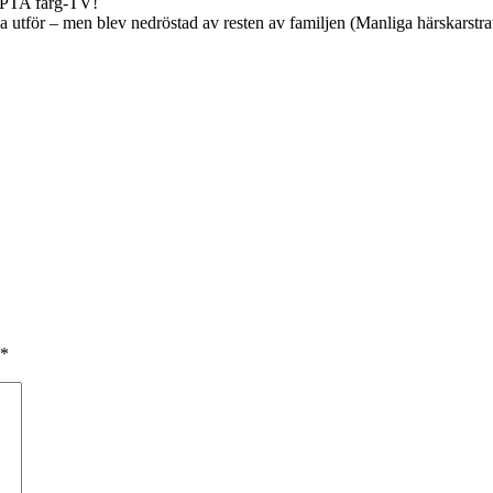
PTA färg-TV!
 åka utför – men blev nedröstad av resten av familjen (Manliga härskarstr
*