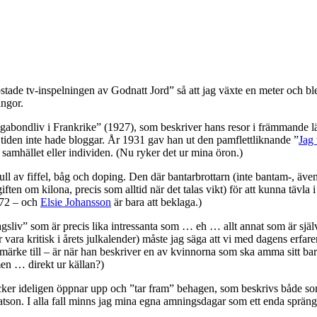
de tv-inspelningen av Godnatt Jord” så att jag växte en meter och blev
ängor.
bondliv i Frankrike” (1927), som beskriver hans resor i främmande län
n tiden inte hade bloggar. År 1931 gav han ut den pamflettliknande ”
Jag 
n samhället eller individen. (Nu ryker det ur mina öron.)
 full av fiffel, båg och doping. Den där bantarbrottarn (inte bantam-, äv
ften om kilona, precis som alltid när det talas vikt) för att kunna tävla i
1972 – och
Elsie Johansson
är bara att beklaga.)
rdagsliv” som är precis lika intressanta som … eh … allt annat som är s
ra kritisk i årets julkalender) måste jag säga att vi med dagens erfarenhet
märke till – är när han beskriver en av kvinnorna som ska amma sitt barn
en … direkt ur källan?)
ker ideligen öppnar upp och ”tar fram” behagen, som beskrivs både som 
son. I alla fall minns jag mina egna amningsdagar som ett enda sprängf