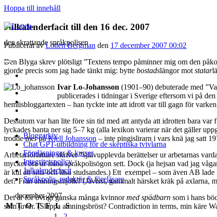
Hoppa till innehåll
Lotten
Julkalenderfacit till den 16 dec. 2007
den skrattande språkpolisen
Publicerat av
Lotten Bergman
den
17 december 2007 00:02
Den Blyga skrev plötsligt ”Textens tempo påminner mig om den påkosta
öppna
gjorde precis som jag hade tänkt mig: bytte
bostads
längor mot
statar
l
primär
twitter
meny
facebook
Ivar Lo-Johansson
(1901–90) debuterade med ”Vaga
instagram
publicerades i tidningar i Sverige eftersom vi på de
linkedin
hemlisbloggartexten – han tyckte inte att idrott var till gagn för varke
rss
e-
Dessutom var han lite före sin tid med att antyda att idrotten bara var
post
lyckades banta ner sig 5–7 kg (alla lexikon varierar när det gäller uppgi
Bloggarkiv
trodde mer på
Kjell Johansson
– inte pingislirarn i vars knä jag satt 
Chat GPT-utbildning för de skeptiska tvivlarna
Föreläsningar & kurser
Arbetarförfattare skriver ”självupplevda berättelser ur arbetarnas va
Integritetspolicy
mycket bra ur mina språkpolisögon sett. Dock (ja hejsan vad jag vågar va
Julkalenderfacit
är kul att sitta och läsa studsandes.) Ett exempel – som även AB lade 
Språkpolis, redaktör & föreläsare
det? Frän amningsmjölk? (Javisst, gammalt härsket kräk på axlarna, m
Sidopanel
december 2007
Det är för övrigt ganska många kvinnor
med spädbarn
som i hans böc
M
T
O
T
F
L
S
som juver. (Slappa amningsbröst? Contradiction in terms, min käre Wat
1
2