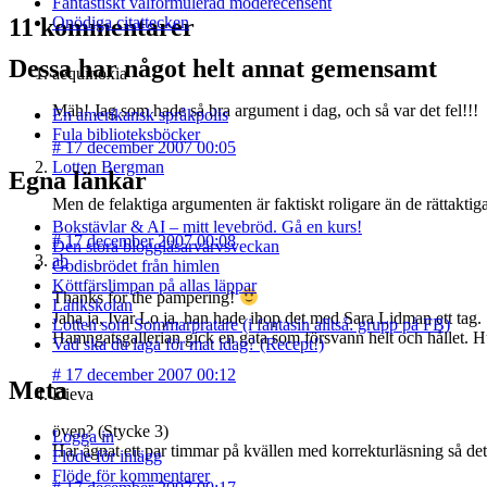
Fantastiskt välformulerad moderecensent
Onödiga citattecken
11 kommentarer
Dessa har något helt annat gemensamt
aequinoxia
Mäh! Jag som hade så bra argument i dag, och så var det fel!!!
En amerikansk språkpolis
Fula biblioteksböcker
#
17 december 2007 00:05
Lotten Bergman
Egna länkar
Men de felaktiga argumenten är faktiskt roligare än de rättaktig
Bokstävlar & AI – mitt levebröd. Gå en kurs!
#
17 december 2007 00:08
Den stora bloggläsarvärvsveckan
ab
Godisbrödet från himlen
Köttfärslimpan på allas läppar
Thanks for the pampering!
Länkskolan
Jaha ja, Ivar Lo ja, han hade ihop det med Sara Lidman ett tag.
Lotten som Sommarpratare (i fantasin alltså: grupp på FB)
Hamngatsgallerian gick en gata som försvann helt och hållet. H
Vad ska du laga för mat idag? (Recept!)
#
17 december 2007 00:12
Meta
Dieva
öven? (Stycke 3)
Logga in
Har ägnat ett par timmar på kvällen med korrekturläsning så det 
Flöde för inlägg
Flöde för kommentarer