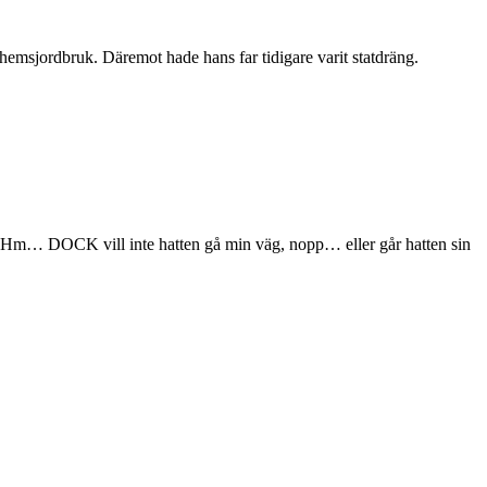
nahemsjordbruk. Däremot hade hans far tidigare varit statdräng.
t? Hm… DOCK vill inte hatten gå min väg, nopp… eller går hatten sin