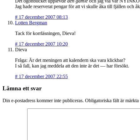
Det ögonblicket upplevde
den gamle
och jag via vår NYINKÖ
Jag hade reserverat pengar för att vi skulle åka till fjällen och
#
17 december 2007 08:13
Lotten Bergman
Tack för korrläsningen, Dieva!
#
17 december 2007 10:20
Dieva
Fråga: Är det meningen att kalendern ska vara klickbar?
I så fall, kan jag meddela att den inte är det — har försökt.
#
17 december 2007 22:55
Lämna ett svar
Din e-postadress kommer inte publiceras.
Obligatoriska fält är märkta