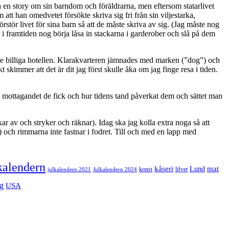
 en story om sin barndom och föräldrarna, men eftersom statarlivet
t han omedvetet försökte skriva sig fri från sin viljestarka,
rstör livet för sina barn så att de måste skriva av sig. (Jag måste nog
 i framtiden nog börja låsa in stackarna i garderober och slå på dem
de billiga hotellen. Klarakvarteren jämnades med marken (”dog”) och
kimmer att det är dit jag först skulle åka om jag finge resa i tiden.
rk, mottagandet de fick och hur tidens tand påverkat dem och sättet man
r av och stryker och räknar). Idag ska jag kolla extra noga så att
) och rimmarna inte fastnar i fodret. Till och med en lapp med
kalendern
mat
kåseri
Lund
julkalendern 2021
Julkalendern 2024
konst
lifvet
g
USA