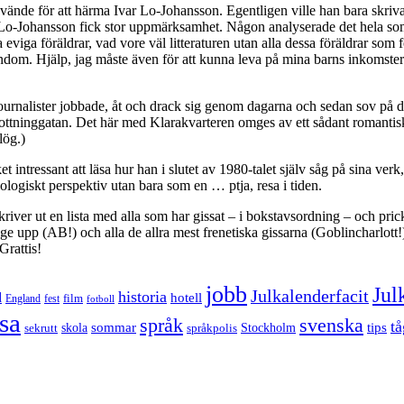
ände för att härma Ivar Lo-Johansson. Egentligen ville han bara skriva
Lo-Johansson fick stor uppmärksamhet. Någon analyserade det hela som at
iga föräldrar, vad vore väl litteraturen utan alla dessa föräldrar som fö
barndom. Hjälp, jag måste även för att kunna leva på mina barns inkomster
ournalister jobbade, åt och drack sig genom dagarna och sedan sov på 
ttninggatan. Det här med Klarakvarteren omges av ett sådant romantiskt s
lög.)
 intressant att läsa hur han i slutet av 1980-talet själv såg på sina ve
ologiskt perspektiv utan bara som en … ptja, resa i tiden.
ver ut en lista med alla som har gissat – i bokstavsordning – och pricka
ge upp (AB!) och alla de allra mest frenetiska gissarna (Goblincharlott!
Grattis!
jobb
Jul
Julkalenderfacit
historia
d
hotell
England
fest
film
fotboll
sa
språk
svenska
tå
sommar
tips
sekrutt
skola
språkpolis
Stockholm