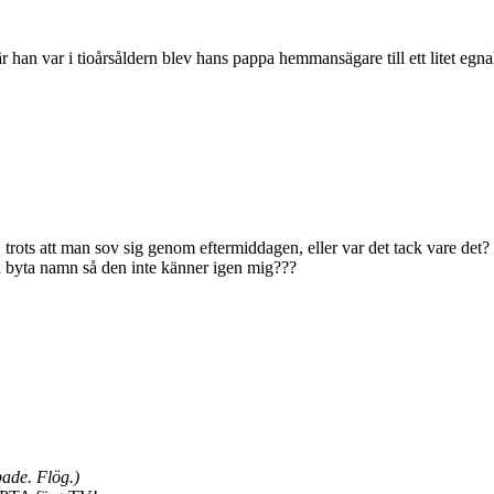
när han var i tioårsåldern blev hans pappa hemmansägare till ett litet eg
.
trots att man sov sig genom eftermiddagen, eller var det tack vare de
 byta namn så den inte känner igen mig???
ade. Flög.)