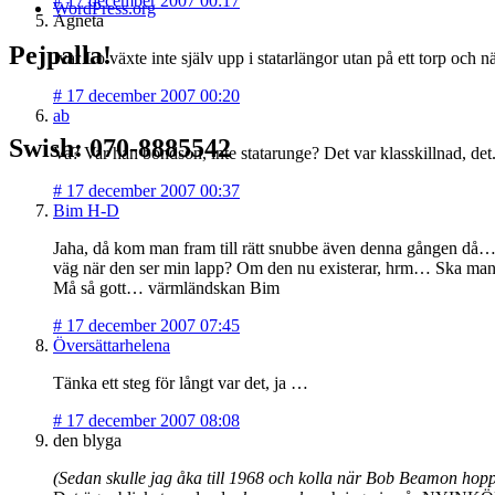
#
17 december 2007 00:17
WordPress.org
Agneta
Pejpalla!
Ivar Lo växte inte själv upp i statarlängor utan på ett torp och 
#
17 december 2007 00:20
ab
Swish: 070-8885542
Va? Var han bondson, inte statarunge? Det var klasskillnad, det
#
17 december 2007 00:37
Bim H-D
Jaha, då kom man fram till rätt snubbe även denna gången då… 
väg när den ser min lapp? Om den nu existerar, hrm… Ska man
Må så gott… värmländskan Bim
#
17 december 2007 07:45
Översättarhelena
Tänka ett steg för långt var det, ja …
#
17 december 2007 08:08
den blyga
(Sedan skulle jag åka till 1968 och kolla när Bob Beamon hopp