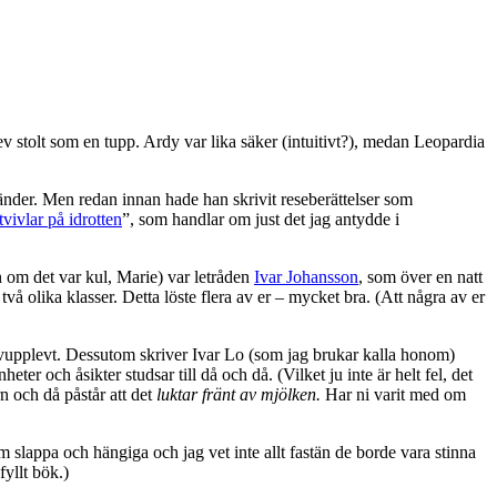
 stolt som en tupp. Ardy var lika säker (intuitivt?), medan Leopardia
der. Men redan innan hade han skrivit reseberättelser som
tvivlar på idrotten
”, som handlar om just det jag antydde i
en om det var kul, Marie) var letråden
Ivar Johansson
, som över en natt
 två olika klasser. Detta löste flera av er – mycket bra. (Att några av er
jälvupplevt. Dessutom skriver Ivar Lo (som jag brukar kalla honom)
er och åsikter studsar till då och då. (Vilket ju inte är helt fel, det
 och då påstår att det
luktar fränt av mjölken.
Har ni varit med om
slappa och hängiga och jag vet inte allt fastän de borde vara stinna
yllt bök.)