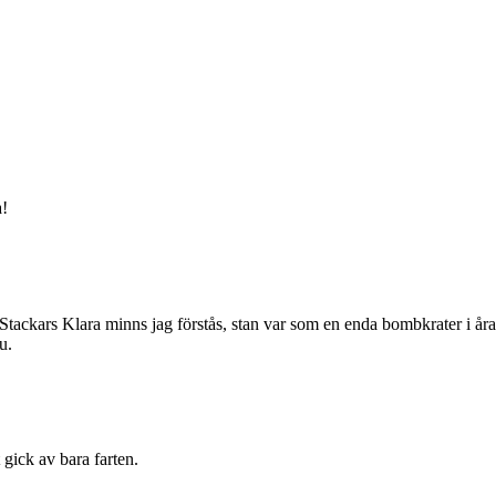
a!
 Stackars Klara minns jag förstås, stan var som en enda bombkrater i åra
u.
gick av bara farten.