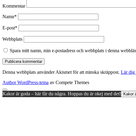
Kommentar
Namn*
E-post*
Webbplats
Spara mitt namn, min e-postadress och webbplats i denna webbläsa
Denna webbplats använder Akismet för att minska skräppost.
Lär dig
Author WordPress-tema
av Compete Themes
Rulla
Kakor är goda – här får du några. Hoppas du är okej med det!
Kakor ä
till
toppen