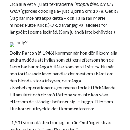
Etiketter
Och alla vet vi ju att textraderna
”röppni fälls, örr ur i
knön”
gjordes odödliga av just Björn Skifs
1978.
Get it?
#blogg100
allmänbildning
barn
(Jag har inte hittat på detta – och i alla fall Marie
barnen
mindes Putte Kock.) Ok, då var jag väl alldeles för
basket
corona
bil
långsökt i denna ledtråd. (Som ju ändå inte behövdes.)
död
film
England
fest
fotboll
jobb
historia
hotell
Dolly Parton
(f. 1946) kommer när hon dör liksom alla
Julkalendern
andra nydöda att hyllas som ett geni eftersom hon de
Julkalenderfacit
facto har hur många hitlåtar som helst i sitt cv. Nu när
julkalendern 2021
Julkalendern 2024
konst
hon fortfarande lever handlar det mest om skämt om
minne
kåseri
mat
Lund
den blonda, stora frisyren, de många
lifvet
skönhetsoperationerna, munnens storlek i förhållande
minnen
mode
musik
museum
till ansiktet och de små fötterna som inte kan växa
nostalgi
eftersom de ständigt befinner sig i skugga. Eller som
ord
radio
recept
Huskorset uttryckte det i kommentarerna:
resa
skola
reklam
sekrutt
”1,53 i strumplästen tror jag hon är. Omfånget strax
språk
sommar
språkpolis
under axlarna är även däromkring.”