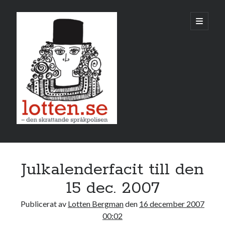
Lotten
öppna
primär
meny
Sidopanel
december 2007
Julkalenderfacit till den
M
T
O
T
F
L
S
15 dec. 2007
1
2
Publicerat av
Lotten Bergman
den
16 december 2007
3
4
5
6
7
8
9
00:02
10
11
12
13
14
15
16