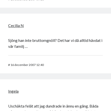
Cecilia N
Sjöng han inte bruttomgnöll? Det har vi då alltid hävdat i
vår familj …
#
16 december 2007 12:40
Ingela
Uschäkta felåt att jag dundrade in ännu en gång. Båda