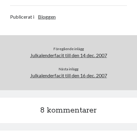
a
w
c
i
e
t
b
t
Publicerat i
Bloggen
o
e
o
r
k
Swish: 070-8885542
Föregående inlägg
Julkalenderfacit till den 14 dec. 2007
Nästa inlägg
Julkalenderfacit till den 16 dec. 2007
8 kommentarer