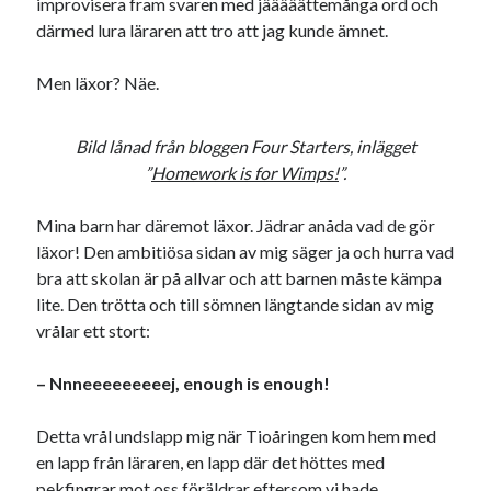
improvisera fram svaren med jääääättemånga ord och
därmed lura läraren att tro att jag kunde ämnet.
Men läxor? Näe.
Bild lånad från bloggen Four Starters, inlägget
”
Homework is for Wimps!
”.
Mina barn har däremot läxor. Jädrar anåda vad de gör
läxor! Den ambitiösa sidan av mig säger ja och hurra vad
bra att skolan är på allvar och att barnen måste kämpa
lite. Den trötta och till sömnen längtande sidan av mig
vrålar ett stort:
– Nnneeeeeeeeej, enough is enough!
Detta vrål undslapp mig när Tioåringen kom hem med
en lapp från läraren, en lapp där det höttes med
pekfingrar mot oss föräldrar eftersom vi hade