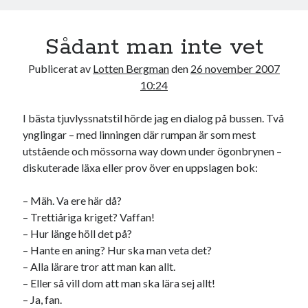
k
Sådant man inte vet
Publicerat av
Lotten Bergman
den
26 november 2007
10:24
I bästa tjuvlyssnatstil hörde jag en dialog på bussen. Två
ynglingar – med linningen där rumpan är som mest
utstående och mössorna way down under ögonbrynen –
diskuterade läxa eller prov över en uppslagen bok:
– Mäh. Va ere här då?
– Trettiåriga kriget? Vaffan!
– Hur länge höll det på?
– Hante en aning? Hur ska man veta det?
– Alla lärare tror att man kan allt.
– Eller så vill dom att man ska lära sej allt!
– Ja, fan.