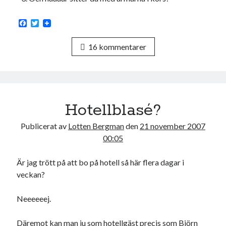
F
T
a
w
c
i
16 kommentarer
e
t
b
t
o
e
o
r
k
Hotellblasé?
Publicerat av
Lotten Bergman
den
21 november 2007
00:05
Är jag trött på att bo på hotell så här flera dagar i
veckan?
Neeeeeej.
Däremot kan man ju som hotellgäst precis som Björn