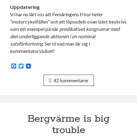
Uppdatering
Vi har nu lärt oss att Femåringens frisyr heter
”motorcykelfällen” och att löpsedeln ovan bäst beskrivs
som ett exempel på när
predikativet kongruerar med
den underliggande aktionen i en nominal
satsförkortning
. Ser ni vad man lär sig i
kommentatorsbåset!
F
T
a
w
c
i
42 kommentarer
e
t
b
t
o
e
o
r
k
Bergvärme is big
trouble