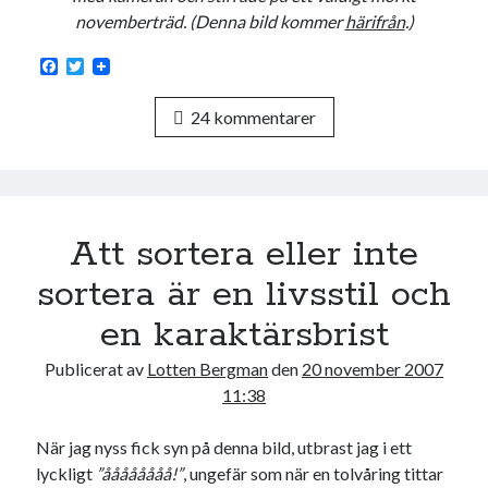
novemberträd. (Denna bild kommer
härifrån
.)
F
T
a
w
c
i
24 kommentarer
e
t
b
t
o
e
o
r
k
Att sortera eller inte
sortera är en livsstil och
en karaktärsbrist
Publicerat av
Lotten Bergman
den
20 november 2007
11:38
När jag nyss fick syn på denna bild, utbrast jag i ett
lyckligt
”åååååååå!”
, ungefär som när en tolvåring tittar