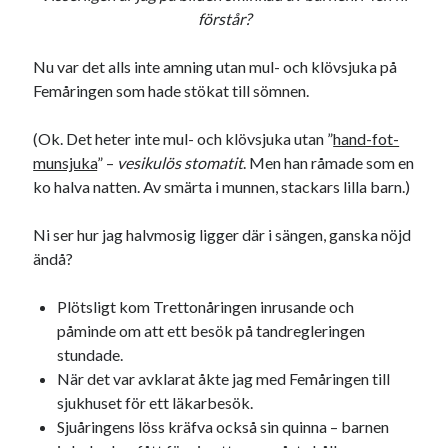
förstår?
Nu var det alls inte amning utan mul- och klövsjuka på
Femåringen som hade stökat till sömnen.
(Ok. Det heter inte mul- och klövsjuka utan ”
hand-fot-
munsjuka
” –
vesikulös stomatit
. Men han råmade som en
ko halva natten. Av smärta i munnen, stackars lilla barn.)
Ni ser hur jag halvmosig ligger där i sängen, ganska nöjd
ändå?
Plötsligt kom Trettonåringen inrusande och
påminde om att ett besök på tandregleringen
stundade.
När det var avklarat åkte jag med Femåringen till
sjukhuset för ett läkarbesök.
Sjuåringens löss kräfva också sin quinna – barnen