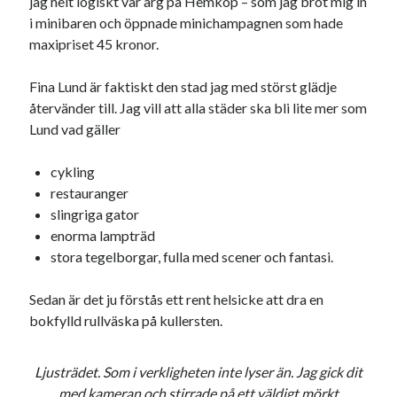
jag helt logiskt var arg på Hemköp – som jag bröt mig in
i minibaren och öppnade minichampagnen som hade
maxipriset 45 kronor.
Fina Lund är faktiskt den stad jag med störst glädje
återvänder till. Jag vill att alla städer ska bli lite mer som
Lund vad gäller
cykling
restauranger
slingriga gator
enorma lampträd
stora tegelborgar, fulla med scener och fantasi.
Sedan är det ju förstås ett rent helsicke att dra en
bokfylld rullväska på kullersten.
Ljusträdet. Som i verkligheten inte lyser än. Jag gick dit
med kameran och stirrade på ett väldigt mörkt