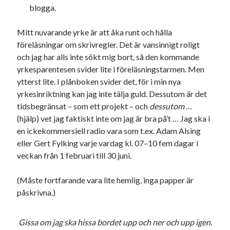
#blogg100
blogga.
allmänbildning
barn
barnen
basket
corona
Mitt nuvarande yrke är att åka runt och hålla
bil
föreläsningar om skrivregler. Det är vansinnigt roligt
död
film
England
fest
fotboll
och jag har alls inte sökt mig bort, så den kommande
jobb
yrkesparentesen svider lite i föreläsningstarmen. Men
historia
hotell
ytterst lite. I plånboken svider det, för i min nya
Julkalendern
Julkalenderfacit
yrkesinriktning kan jag inte tälja guld. Dessutom är det
tidsbegränsat – som ett projekt – och
dessutom
…
julkalendern 2021
Julkalendern 2024
konst
(hjälp) vet jag faktiskt inte om jag är bra på’t … Jag ska i
minne
kåseri
mat
Lund
lifvet
en ickekommersiell radio vara som t.ex. Adam Alsing
minnen
eller Gert Fylking varje vardag kl. 07–10 fem dagar i
mode
musik
museum
veckan från 1 februari till 30 juni.
nostalgi
ord
radio
recept
resa
(Måste fortfarande vara lite hemlig, inga papper är
skola
reklam
sekrutt
påskrivna.)
språk
sommar
språkpolis
Gissa om jag ska hissa bordet upp och ner och upp igen.
svenska
tåg
tips
Stockholm