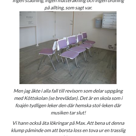
ingen städning, ingen matteräkning och ingen ordning
på allting, som sagt var.
Men jag åkte i alla fall till revisorn som delar uppgång
med Köttskolan (se brevlådan). Det är en skola som i
foajén tydligen leker den där hemska stol-leken där
musiken tar slut!
Vi hann också äta lökringar på Max. Att bena ut denna
klump påminde om att borsta loss en tova ur en trasslig