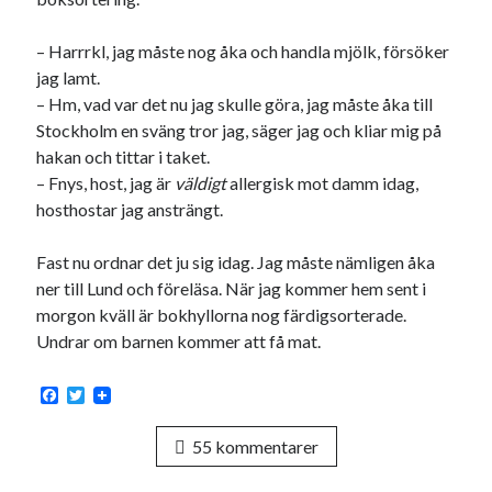
– Harrrkl, jag måste nog åka och handla mjölk, försöker
jag lamt.
– Hm, vad var det nu jag skulle göra, jag måste åka till
Stockholm en sväng tror jag, säger jag och kliar mig på
hakan och tittar i taket.
– Fnys, host, jag är
väldigt
allergisk mot damm idag,
hosthostar jag ansträngt.
Fast nu ordnar det ju sig idag. Jag måste nämligen åka
ner till Lund och föreläsa. När jag kommer hem sent i
morgon kväll är bokhyllorna nog färdigsorterade.
Undrar om barnen kommer att få mat.
F
T
a
w
c
i
55 kommentarer
e
t
b
t
o
e