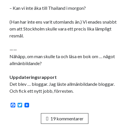
– Kan vi inte åka till Thailand i morgon?
(Han har inte ens varit utomlands än.) Vi enades snabbt
om att Stockholm skulle vara ett precis lika lämpligt
resmål.
——
Nähäpp, om man skulle ta och läsa en bok om … något
allmänbildande?
Uppdateringsrapport
Det blev … bloggar. Jag läste allmänbildande bloggar.
Och fick ett nytt jobb, förresten.
F
T
a
w
c
i
19 kommentarer
e
t
b
t
o
e