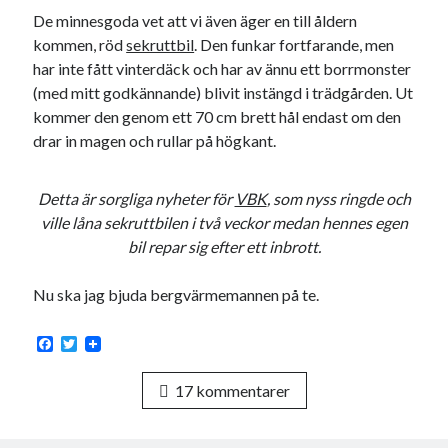
De minnesgoda vet att vi även äger en till åldern
kommen, röd
sekruttbil
. Den funkar fortfarande, men
har inte fått vinterdäck och har av ännu ett borrmonster
(med mitt godkännande) blivit instängd i trädgården. Ut
kommer den genom ett 70 cm brett hål endast om den
drar in magen och rullar på högkant.
Detta är sorgliga nyheter för
VBK
, som nyss ringde och
ville låna sekruttbilen i två veckor medan hennes egen
bil repar sig efter ett inbrott.
Nu ska jag bjuda bergvärmemannen på te.
F
T
a
w
c
i
17 kommentarer
e
t
b
t
o
e
o
r