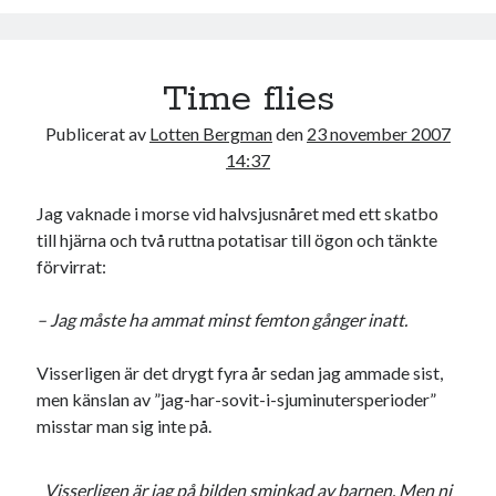
o
r
k
Time flies
Publicerat av
Lotten Bergman
den
23 november 2007
14:37
Jag vaknade i morse vid halvsjusnåret med ett skatbo
till hjärna och två ruttna potatisar till ögon och tänkte
förvirrat:
– Jag måste ha ammat minst femton gånger inatt.
Visserligen är det drygt fyra år sedan jag ammade sist,
men känslan av ”jag-har-sovit-i-sjuminutersperioder”
misstar man sig inte på.
Visserligen är jag på bilden sminkad av barnen. Men ni