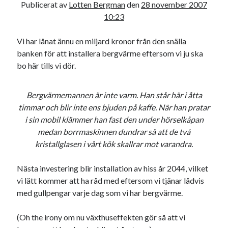
Publicerat av
Lotten Bergman
den
28 november 2007
10:23
Vi har lånat ännu en miljard kronor från den snälla
banken för att installera bergvärme eftersom vi ju ska
bo här tills vi dör.
Bergvärmemannen är inte varm. Han står här i åtta
timmar och blir inte ens bjuden på kaffe. När han pratar
i sin mobil klämmer han fast den under hörselkåpan
medan borrmaskinnen dundrar så att de två
kristallglasen i vårt kök skallrar mot varandra.
Nästa investering blir installation av hiss år 2044, vilket
vi lätt kommer att ha råd med eftersom vi tjänar lådvis
med gullpengar varje dag som vi har bergvärme.
(Oh the irony om nu växthuseffekten gör så att vi