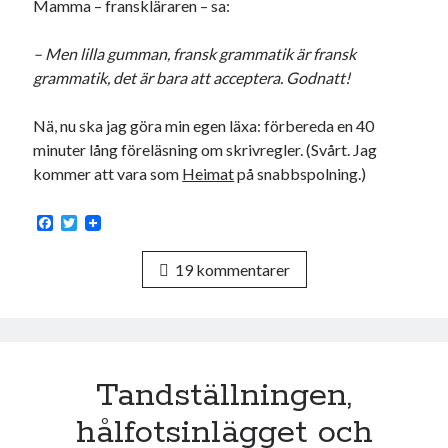
Mamma – franskläraren – sa:
– Men lilla gumman, fransk grammatik är fransk
grammatik, det är bara att acceptera. Godnatt!
Nä, nu ska jag göra min egen läxa: förbereda en 40
minuter lång föreläsning om skrivregler. (Svårt. Jag
kommer att vara som
Heimat
på snabbspolning.)
F
T
a
w
c
i
19 kommentarer
e
t
b
t
o
e
o
r
k
Tandställningen,
hålfotsinlägget och