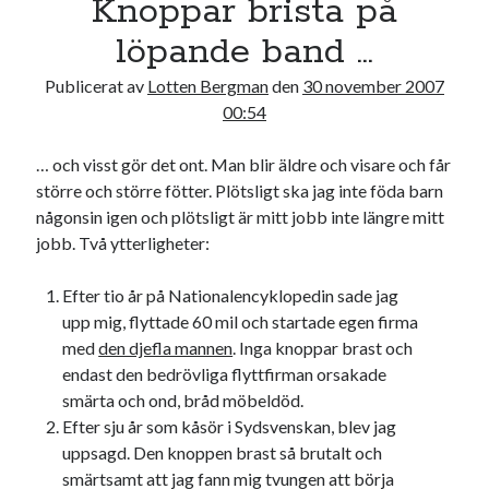
Knoppar brista på
19
20
21
22
23
24
25
löpande band …
26
27
28
29
30
Publicerat av
Lotten Bergman
den
30 november 2007
« okt
dec »
00:54
… och visst gör det ont. Man blir äldre och visare och får
Sök
större och större fötter. Plötsligt ska jag inte föda barn
någonsin igen och plötsligt är mitt jobb inte längre mitt
jobb. Två ytterligheter:
Efter tio år på Nationalencyklopedin sade jag
upp mig, flyttade 60 mil och startade egen firma
Kategorier
med
den djefla mannen
. Inga knoppar brast och
Kategorier
endast den bedrövliga flyttfirman orsakade
smärta och ond, bråd möbeldöd.
Efter sju år som kåsör i Sydsvenskan, blev jag
uppsagd. Den knoppen brast så brutalt och
Etiketter
smärtsamt att jag fann mig tvungen att börja