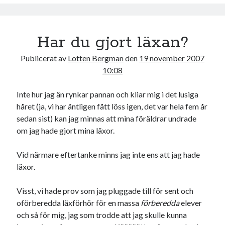
o
r
k
Har du gjort läxan?
Publicerat av
Lotten Bergman
den
19 november 2007
10:08
Inte hur jag än rynkar pannan och kliar mig i det lusiga
håret (ja, vi har äntligen fått löss igen, det var hela fem år
sedan sist) kan jag minnas att mina föräldrar undrade
om jag hade gjort mina läxor.
Vid närmare eftertanke minns jag inte ens att jag hade
läxor.
Visst, vi hade prov som jag pluggade till för sent och
oförberedda läxförhör för en massa
förberedda
elever
och så för mig, jag som trodde att jag skulle kunna