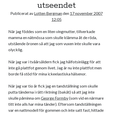
utseendet
Publicerat av
Lotten Bergman
den
17 november 2007
12:05
När jag föddes som en liten vingmutter, tillverkade
mamma en nätmössa som skulle klämma åt de röda,
utstående öronen så att jag som vuxen inte skulle vara
olycklig.
När jag var i tvåårsåldern fick jag hålfotsinlägg för att
inte gå plattfot genom livet. Jag är nu inte plattfot men
borde få stöd för mina ickeelastiska hälsenor.
När jag var tio år fick jag en tandställning som skulle
putta tänderna i rätt riktning (bakåt) så att jag inte
skulle påminna om
George Formby
(som vid en närmare
titt inte alls har mina tänder). Eftersom tandställningen
var en nattmodell för gommen och inte satt fast, hittade