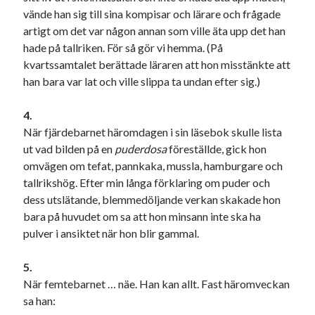
vände han sig till sina kompisar och lärare och frågade
artigt om det var någon annan som ville äta upp det han
hade på tallriken. För så gör vi hemma. (På
kvartssamtalet berättade läraren att hon misstänkte att
han bara var lat och ville slippa ta undan efter sig.)
4.
När fjärdebarnet häromdagen i sin läsebok skulle lista
ut vad bilden på en
puderdosa
föreställde, gick hon
omvägen om tefat, pannkaka, mussla, hamburgare och
tallrikshög. Efter min långa förklaring om puder och
dess utslätande, blemmedöljande verkan skakade hon
bara på huvudet om sa att hon minsann inte ska ha
pulver i ansiktet när hon blir gammal.
5.
När femtebarnet … näe. Han kan allt. Fast häromveckan
sa han: