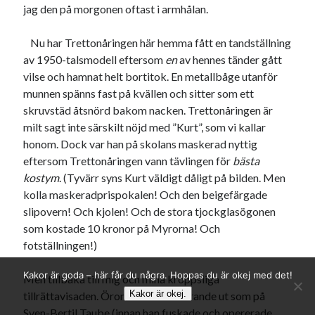
jag den på morgonen oftast i armhålan.
Nu har Trettonåringen här hemma fått en tandställning
av 1950-talsmodell eftersom
en
av hennes tänder gått
vilse och hamnat helt bortitok. En metallbåge utanför
munnen spänns fast på kvällen och sitter som ett
skruvstäd åtsnörd bakom nacken. Trettonåringen är
milt sagt inte särskilt nöjd med ”Kurt”, som vi kallar
honom. Dock var han på skolans maskerad nyttig
eftersom Trettonåringen vann tävlingen för
bästa
kostym
. (Tyvärr syns Kurt väldigt dåligt på bilden. Men
kolla maskeradprispokalen! Och den beigefärgade
slipovern! Och kjolen! Och de stora tjockglasögonen
som kostade 10 kronor på Myrorna! Och
fotställningen!)
Kakor är goda – här får du några. Hoppas du är okej med det!
Men tillbaka till mig och mina kroppsliga
Kakor är okej.
tillrättavisaden. Öronen står fortfarande ut som på
Sven-Bertil Taube (innan han fuskade och opererade