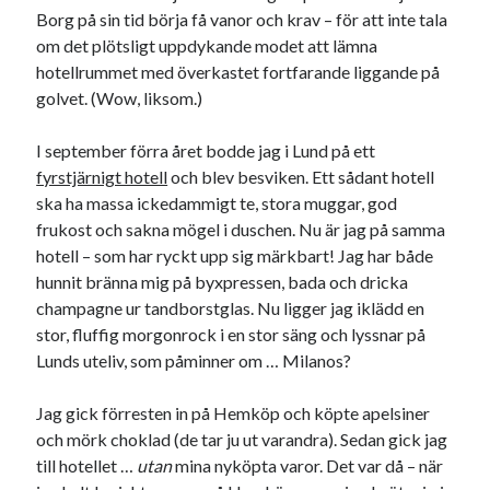
Borg på sin tid börja få vanor och krav – för att inte tala
om det plötsligt uppdykande modet att lämna
hotellrummet med överkastet fortfarande liggande på
golvet. (Wow, liksom.)
I september förra året bodde jag i Lund på ett
fyrstjärnigt hotell
och blev besviken. Ett sådant hotell
ska ha massa ickedammigt te, stora muggar, god
frukost och sakna mögel i duschen. Nu är jag på samma
hotell – som har ryckt upp sig märkbart! Jag har både
hunnit bränna mig på byxpressen, bada och dricka
champagne ur tandborstglas. Nu ligger jag iklädd en
stor, fluffig morgonrock i en stor säng och lyssnar på
Lunds uteliv, som påminner om … Milanos?
Jag gick förresten in på Hemköp och köpte apelsiner
och mörk choklad (de tar ju ut varandra). Sedan gick jag
till hotellet …
utan
mina nyköpta varor. Det var då – när