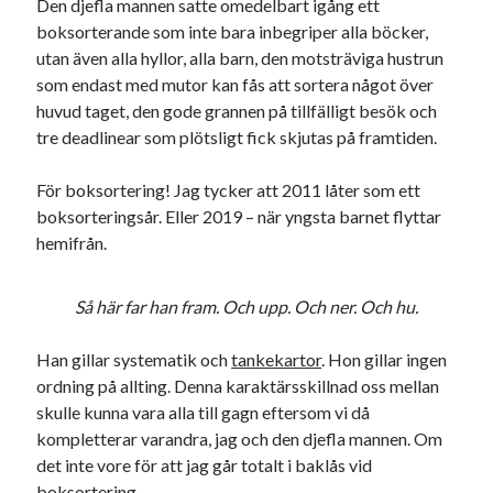
Den djefla mannen satte omedelbart igång ett
boksorterande som inte bara inbegriper alla böcker,
utan även alla hyllor, alla barn, den motsträviga hustrun
som endast med mutor kan fås att sortera något över
huvud taget, den gode grannen på tillfälligt besök och
tre deadlinear som plötsligt fick skjutas på framtiden.
För boksortering! Jag tycker att 2011 låter som ett
boksorteringsår. Eller 2019 – när yngsta barnet flyttar
hemifrån.
Så här far han fram. Och upp. Och ner. Och hu.
Han gillar systematik och
tankekartor
. Hon gillar ingen
ordning på allting. Denna karaktärsskillnad oss mellan
skulle kunna vara alla till gagn eftersom vi då
kompletterar varandra, jag och den djefla mannen. Om
det inte vore för att jag går totalt i baklås vid
boksortering.