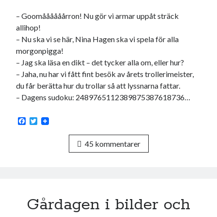
USA
– Goomåååååårron! Nu gör vi armar uppåt sträck
allihop!
– Nu ska vi se här, Nina Hagen ska vi spela för alla
morgonpigga!
Dessa har något gemensamt
– Jag ska läsa en dikt – det tycker alla om, eller hur?
Fantastiskt välformulerad moderecensent
– Jaha, nu har vi fått fint besök av årets trollerimeister,
Onödiga citattecken
du får berätta hur du trollar så att lyssnarna fattar.
– Dagens sudoku: 2489765112389875387618736…
Dessa har något helt annat gemensamt
F
T
a
w
En amerikansk språkpolis
c
i
45 kommentarer
e
t
Fula biblioteksböcker
b
t
o
e
o
r
k
Egna länkar
Bokstävlar & AI – mitt levebröd. Gå en kurs!
Gårdagen i bilder och
Den stora bloggläsarvärvsveckan