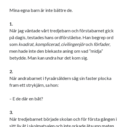
Mina egna barn är inte bättre de.
1.
När jag väntade vårt tredjebarn och förstabarnet gick
på dagis, testades hans ordförståelse. Han begrep ord
som
kvadrat
,
komplicerad
,
civilingenjör
och
förfader
,
men hade inte den blekaste aning om vad ”midja”
betydde. Man kan undra hur det kom sig.
2.
När andrabarnet i fyraårsåldern såg sin faster plocka
fram ett strykjärn, sa hon:
– E de där en båt?
3.
När tredjebarnet började skolan och för första gången i
sitt liv åt i skolmatsalen och inte orkade äta upp maten,