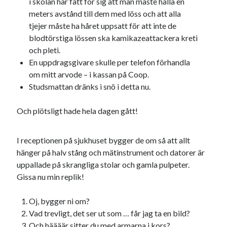
i skolan har fått för sig att man måste hålla en
meters avstånd till dem med löss och att alla
tjejer måste ha håret uppsatt för att inte de
blodtörstiga lössen ska kamikazeattackera kreti
och pleti.
En uppdragsgivare skulle per telefon förhandla
om mitt arvode – i kassan på Coop.
Studsmattan dränks i snö i detta nu.
Och plötsligt hade hela dagen gått!
I receptionen på sjukhuset bygger de om så att allt
hänger på halv stång och mätinstrument och datorer är
uppallade på skrangliga stolar och gamla pulpeter.
Gissa nu min replik!
Oj, bygger ni om?
Vad trevligt, det ser ut som … får jag ta en bild?
Och häääär sitter du med armarna i kors?