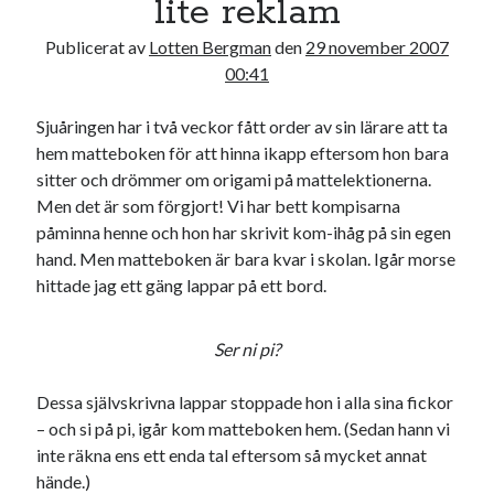
lite reklam
Godisbrödet från himlen
Köttfärslimpan på allas läppar
Publicerat av
Lotten Bergman
den
29 november 2007
Länkskolan
00:41
Lotten som Sommarpratare (i fantasin alltså: grupp på FB)
Vad ska du laga för mat idag? (Recept!)
Sjuåringen har i två veckor fått order av sin lärare att ta
hem matteboken för att hinna ikapp eftersom hon bara
sitter och drömmer om origami på mattelektionerna.
Meta
Men det är som förgjort! Vi har bett kompisarna
påminna henne och hon har skrivit kom-ihåg på sin egen
Logga in
hand. Men matteboken är bara kvar i skolan. Igår morse
Flöde för inlägg
hittade jag ett gäng lappar på ett bord.
Flöde för kommentarer
WordPress.org
Ser ni pi?
Dessa självskrivna lappar stoppade hon i alla sina fickor
– och si på pi, igår kom matteboken hem. (Sedan hann vi
Pejpalla!
inte räkna ens ett enda tal eftersom så mycket annat
hände.)