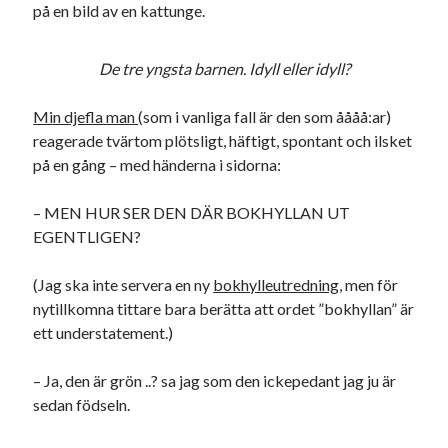
på en bild av en kattunge.
De tre yngsta barnen. Idyll eller idyll?
Min djefla man
(som i vanliga fall är den som åååå:ar)
reagerade tvärtom plötsligt, häftigt, spontant och ilsket
på en gång – med händerna i sidorna:
– MEN HUR SER DEN DÄR BOKHYLLAN UT
EGENTLIGEN?
(Jag ska inte servera en ny
bokhylleutredning
, men för
nytillkomna tittare bara berätta att ordet ”bokhyllan” är
ett understatement.)
– Ja, den är grön ..? sa jag som den ickepedant jag ju är
sedan födseln.