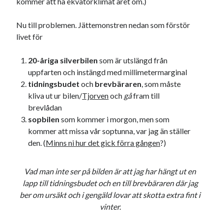
kommer att ha ekvatorklimat året om.)
Nu till problemen. Jättemonstren nedan som förstör
livet för
20-åriga silverbilen
som är utslängd från
uppfarten och instängd med millimetermarginal
tidningsbudet
och
brevbäraren
, som måste
kliva ut ur bilen/
Tjorven
och
gå
fram till
brevlådan
sopbilen
som kommer i morgon, men som
kommer att missa vår soptunna, var jag än ställer
den. (
Minns ni hur det gick förra gången
?)
Vad man inte ser på bilden är att jag har hängt ut en
lapp till tidningsbudet och en till brevbäraren där jag
ber om ursäkt och i gengäld lovar att skotta extra fint i
vinter.