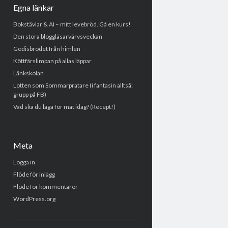
Egna länkar
Bokstävlar & AI – mitt levebröd. Gå en kurs!
Den stora bloggläsarvärvsveckan
Godisbrödet från himlen
Köttfärslimpan på allas läppar
Länkskolan
Lotten som Sommarpratare (i fantasin alltså:
grupp på FB)
Vad ska du laga för mat idag? (Recept!)
Meta
Logga in
Flöde för inlägg
Flöde för kommentarer
WordPress.org