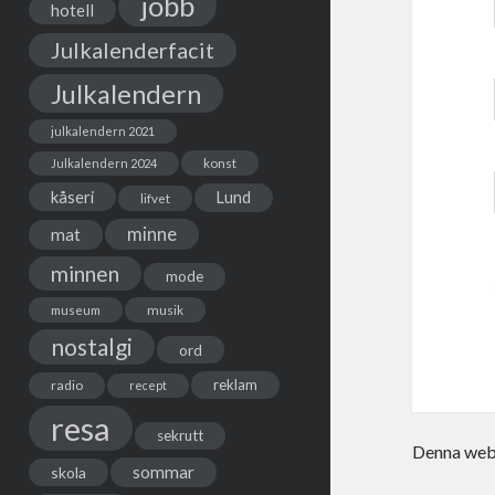
jobb
hotell
Julkalenderfacit
Julkalendern
julkalendern 2021
Julkalendern 2024
konst
kåseri
Lund
lifvet
minne
mat
minnen
mode
musik
museum
nostalgi
ord
reklam
radio
recept
resa
sekrutt
Denna webb
sommar
skola