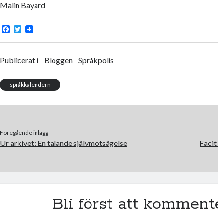
Malin Bayard
F
T
a
w
c
i
e
t
b
t
Publicerat i
Bloggen
Språkpolis
o
e
o
r
k
språkkalendern
Föregående inlägg
Ur arkivet: En talande självmotsägelse
Facit
Bli först att komment