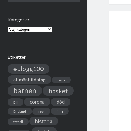
Kategorier
Kategorier
Etiketter
#blogg100
allmänbildning
barn
barnen
basket
corona
död
bil
film
England
fest
historia
fotboll