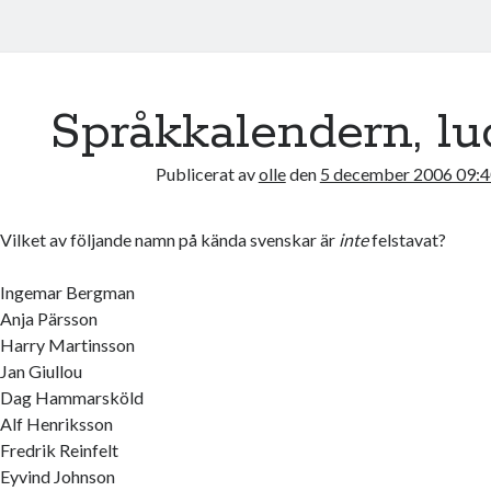
Språkkalendern, lu
Publicerat av
olle
den
5 december 2006 09:4
Vilket av följande namn på kända svenskar är
inte
felstavat?
Ingemar Bergman
Anja Pärsson
Harry Martinsson
Jan Giullou
Dag Hammarsköld
Alf Henriksson
Fredrik Reinfelt
Eyvind Johnson