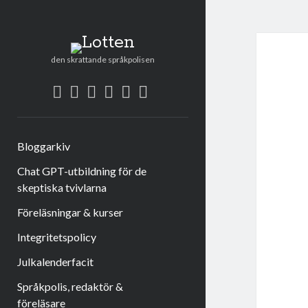
Lotten
den skrattande språkpolisen
twitter
facebook
instagram
linkedin
rss
e-
post
Bloggarkiv
Chat GPT-utbildning för de
skeptiska tvivlarna
Föreläsningar & kurser
Integritetspolicy
Julkalenderfacit
Språkpolis, redaktör &
föreläsare