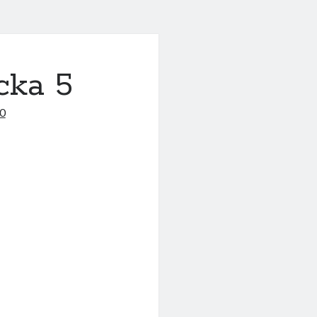
cka 5
0