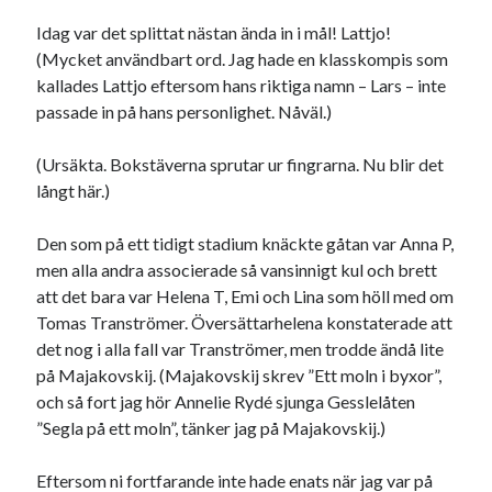
18
19
20
21
22
23
24
Idag var det splittat nästan ända in i mål! Lattjo!
(Mycket användbart ord. Jag hade en klasskompis som
25
26
27
28
29
30
31
kallades Lattjo eftersom hans riktiga namn – Lars – inte
« nov
jan »
passade in på hans personlighet. Nåväl.)
(Ursäkta. Bokstäverna sprutar ur fingrarna. Nu blir det
Sök
långt här.)
Den som på ett tidigt stadium knäckte gåtan var Anna P,
men alla andra associerade så vansinnigt kul och brett
att det bara var Helena T, Emi och Lina som höll med om
Tomas Tranströmer. Översättarhelena konstaterade att
Kategorier
det nog i alla fall var Tranströmer, men trodde ändå lite
Kategorier
på Majakovskij. (Majakovskij skrev ”Ett moln i byxor”,
och så fort jag hör Annelie Rydé sjunga Gesslelåten
”Segla på ett moln”, tänker jag på Majakovskij.)
Etiketter
Eftersom ni fortfarande inte hade enats när jag var på