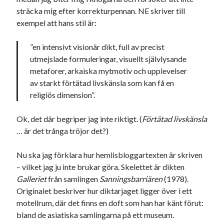
sträcka mig efter korrekturpennan. NE skriver till
USA
exempel att hans stil är:
”en intensivt visionär dikt, full av precist
Dessa har något gemensamt
utmejslade formuleringar, visuellt självlysande
metaforer, arkaiska mytmotiv och upplevelser
Fantastiskt välformulerad moderecensent
av starkt förtätad livskänsla som kan få en
Onödiga citattecken
religiös dimension”.
Ok, det där begriper jag inte riktigt. (
Förtätad livskänsla
Dessa har något helt annat gemensamt
… är det trånga tröjor det?)
En amerikansk språkpolis
Fula biblioteksböcker
Nu ska jag förklara hur hemlisbloggartexten är skriven
– vilket jag ju inte brukar göra. Skelettet är dikten
Galleriet
från samlingen
Sanningsbarriären
(1978).
Egna länkar
Originalet beskriver hur diktarjaget ligger över i ett
motellrum, där det finns en doft som han har känt förut:
Bokstävlar & AI – mitt levebröd. Gå en kurs!
bland de asiatiska samlingarna på ett museum.
Den stora bloggläsarvärvsveckan