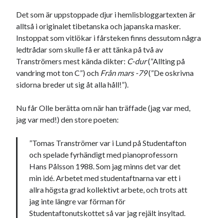
Godisbrödet från himlen
Det som är uppstoppade djur i hemlisbloggartexten är
Köttfärslimpan på allas läppar
alltså i originalet tibetanska och japanska masker.
Länkskolan
Instoppat som vitlökar i fårsteken finns dessutom några
Lotten som Sommarpratare (i fantasin alltså: grupp på FB)
ledtrådar som skulle få er att tänka på två av
Vad ska du laga för mat idag? (Recept!)
Tranströmers mest kända dikter:
C-dur
(”Allting på
vandring mot ton C”) och
Från mars -79
(”De oskrivna
sidorna breder ut sig åt alla håll!”).
Meta
Logga in
Nu får Olle berätta om när han träffade (jag var med,
Flöde för inlägg
jag var med!) den store poeten:
Flöde för kommentarer
WordPress.org
”Tomas Tranströmer var i Lund på Studentafton
och spelade fyrhändigt med pianoprofessorn
Hans Pålsson 1988. Som jag minns det var det
min idé. Arbetet med studentaftnarna var ett i
allra högsta grad kollektivt arbete, och trots att
Pejpalla!
jag inte längre var förman för
Studentaftonutskottet så var jag rejält insyltad.