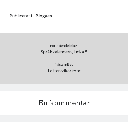
a
w
c
i
e
t
b
t
Publicerat i
Bloggen
o
e
o
r
k
Föregående inlägg
Språkkalendern, lucka 5
Nästa inlägg
Lotten vikarierar
En kommentar