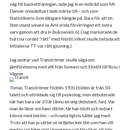
väg till basketträningen, lade jag in en ledtråd som Mr
#blogg100
allmänbildning
barn
Denver omedelbart lade märke till – och som
barnen
basket
corona
Statistikerns överdängare hängde på. Bara för att en
bil
liten stund senare se Ami vrida förvirringen ett extra
död
film
England
fest
fotboll
varv genom att dra in Bukowskis öl. (Jag markerade de
jobb
två t:na i ordet ”rätt” med fetstil, vilket skulle betyda att
historia
hotell
initialerna TT var rätt gissning.)
Julkalendern
Julkalenderfacit
Jag undrar vad Tranströmer skulle säga om
julkalendern 2021
Julkalendern 2024
konst
jämförelserna med allt från Sonnevi och Ekelöf till Ross i
minne
kåseri
mat
Lund
lifvet
Vänner.
minnen
mode
musik
museum
Tomas Tranströmer föddes 1931 (bilden är från 50-
nostalgi
ord
radio
recept
talet) och utbildade sig till psykolog, men debuterade
när han bara var 23 år (ännu en ung debutant, fan). Var
resa
skola
reklam
sekrutt
man än läser om hans dikter, får han blott och enbart
språk
kilovis med beröm – och naturligtvis håller jag med:
sommar
språkpolis
Trots att han ju sätter ut skiljetecken lite som han vill
svenska
tåg
tips
Stockholm
medan jag biter mig i knogarna och försöker att inte