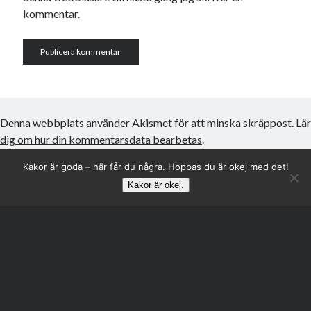
kommentar.
Denna webbplats använder Akismet för att minska skräppost.
Lär
dig om hur din kommentarsdata bearbetas
.
Kakor är goda – här får du några. Hoppas du är okej med det!
Kakor är okej.
Rulla
till
toppen