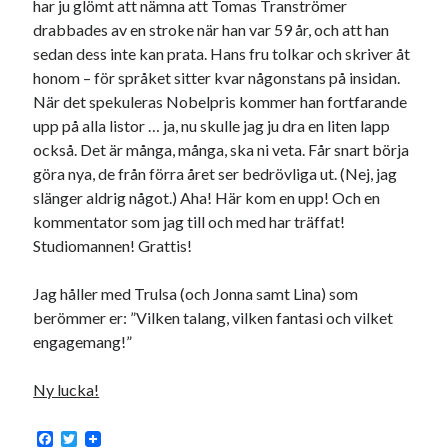
har ju glömt att nämna att Tomas Tranströmer
drabbades av en stroke när han var 59 år, och att han
sedan dess inte kan prata. Hans fru tolkar och skriver åt
honom – för språket sitter kvar någonstans på insidan.
När det spekuleras Nobelpris kommer han fortfarande
upp på alla listor … ja, nu skulle jag ju dra en liten lapp
också. Det är många, många, ska ni veta. Får snart börja
göra nya, de från förra året ser bedrövliga ut. (Nej, jag
slänger aldrig något.) Aha! Här kom en upp! Och en
kommentator som jag till och med har träffat!
Studiomannen! Grattis!
Jag håller med Trulsa (och Jonna samt Lina) som
berömmer er: ”Vilken talang, vilken fantasi och vilket
engagemang!”
Ny lucka!
F
T