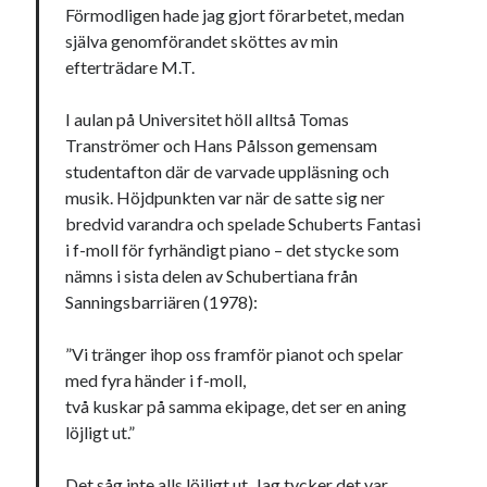
Förmodligen hade jag gjort förarbetet, medan
själva genomförandet sköttes av min
efterträdare M.T.
I aulan på Universitet höll alltså Tomas
Swish: 070-8885542
Tranströmer och Hans Pålsson gemensam
studentafton där de varvade uppläsning och
musik. Höjdpunkten var när de satte sig ner
bredvid varandra och spelade Schuberts Fantasi
i f-moll för fyrhändigt piano – det stycke som
nämns i sista delen av Schubertiana från
Sanningsbarriären (1978):
”Vi tränger ihop oss framför pianot och spelar
med fyra händer i f-moll,
två kuskar på samma ekipage, det ser en aning
löjligt ut.”
Det såg inte alls löjligt ut. Jag tycker det var