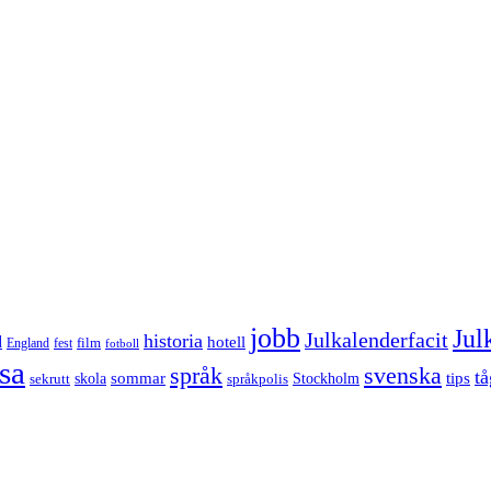
jobb
Jul
Julkalenderfacit
historia
d
hotell
England
fest
film
fotboll
sa
språk
svenska
tå
sommar
tips
sekrutt
skola
språkpolis
Stockholm