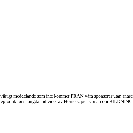
tt viktigt meddelande som inte kommer FRÅN våra sponsorer utan snarar
te om reproduktionsträngda individer av Homo sapiens, utan om BILD