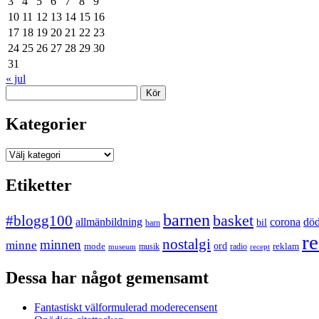
3
4
5
6
7
8
9
10
11
12
13
14
15
16
17
18
19
20
21
22
23
24
25
26
27
28
29
30
31
« jul
Sök
Kategorier
Kategorier
Etiketter
barnen
#blogg100
basket
allmänbildning
corona
dö
bil
barn
re
nostalgi
minnen
minne
mode
ord
reklam
musik
radio
museum
recept
Dessa har något gemensamt
Fantastiskt välformulerad moderecensent