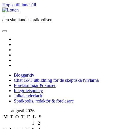
Hoppa till innehåll
Lotten
den skrattande språkpolisen
öppna
primär
twitter
meny
facebook
instagram
linkedin
rss
e-
post
Bloggarkiv
Chat GPT-utbildning för de skeptiska tvivlarna
Föreläsningar & kurser
Integritetspolicy
Julkalenderfacit
Språkpolis, redaktör & föreläsare
Sidopanel
augusti 2026
M
T
O
T
F
L
S
1
2