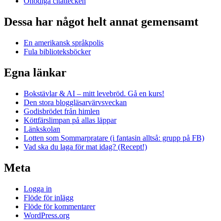
Onödiga citattecken
Dessa har något helt annat gemensamt
En amerikansk språkpolis
Fula biblioteksböcker
Egna länkar
Bokstävlar & AI – mitt levebröd. Gå en kurs!
Den stora bloggläsarvärvsveckan
Godisbrödet från himlen
Köttfärslimpan på allas läppar
Länkskolan
Lotten som Sommarpratare (i fantasin alltså: grupp på FB)
Vad ska du laga för mat idag? (Recept!)
Meta
Logga in
Flöde för inlägg
Flöde för kommentarer
WordPress.org