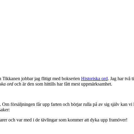
in Tikkanen jobbar jag flitigt med bokserien
Historiska ord
. Jag har två t
ska ord
och är den som hittills har fått mest uppmärksamhet.
Om försäljningen får upp farten och börjar rulla på av sig själv kan vi h
saker:
ntarer och var med i de tävlingar som kommer att dyka upp framöver!