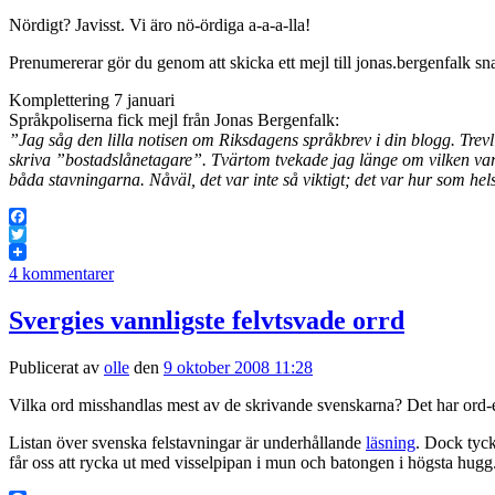
Nördigt? Javisst. Vi äro nö-ördiga a-a-a-lla!
Prenumererar gör du genom att skicka ett mejl till jonas.bergenfalk sn
Komplettering 7 januari
Språkpoliserna fick mejl från Jonas Bergenfalk:
”Jag såg den lilla notisen om Riksdagens språkbrev i din blogg. Trevli
skriva ”bostadslånetagare”. Tvärtom tvekade jag länge om vilken vari
båda stavningarna. Nåväl, det var inte så viktigt; det var hur som hels
Facebook
Twitter
4 kommentarer
Svergies vannligste felvtsvade orrd
Publicerat av
olle
den
9 oktober 2008 11:28
Vilka ord misshandlas mest av de skrivande svenskarna? Det har ord-e
Listan över svenska felstavningar är underhållande
läsning
. Dock tyck
får oss att rycka ut med visselpipan i mun och batongen i högsta hugg