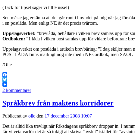
(Tack för tipset säger vi till Husse!)
Sen måste jag erkänna att det går runt i huvudet på mig när jag försök
i en postlåda. Men enligt NE är det precis tvärtom.
Uppslagsverket:
”brevlåda, behållare i vilken brev samlas upp för sor
Ordboken:
”1 låda i vilken post samlas upp för vidare befordran: b
Uppslagsverket om postlåda i artikeln brevbäring: ”I dag skiljer man me
POSTLÅDA finns märkligt nog inte med i NEs ordbok, men SAOL 13 g
/Olle
Facebook
Twitter
2 kommentarer
Språkbrev från maktens korridorer
Publicerat av
olle
den
17 december 2008 10:07
Det är alltid lika trevligt när Riksdagens språkbrev droppar in. I nu
får vi veta varför det är så tokigt att skriva ”avslut” istället för ”avslut