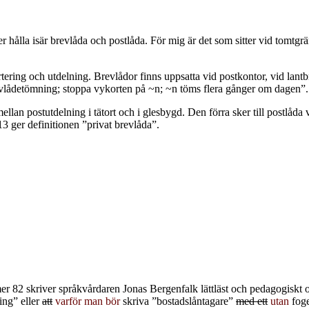
er hålla isär brevlåda och postlåda. För mig är det som sitter vid tomtg
tering och utdelning. Brevlådor finns uppsatta vid postkontor, vid lantb
revlådetömning; stoppa vykorten på ~n; ~n töms flera gånger om dagen”.
llan postutdelning i tätort och i glesbygd. Den förra sker till postlåda
er definitionen ”privat brevlåda”.
mmer 82 skriver språkvårdaren Jonas Bergenfalk lättläst och pedagogisk
ning” eller
att
varför man bör
skriva ”bostadslåntagare”
med ett
utan
foge