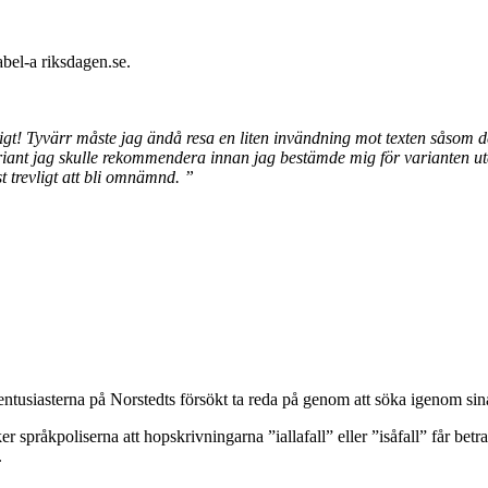
abel-a riksdagen.se.
gt! Tyvärr måste jag ändå resa en liten invändning mot texten såsom den
ant jag skulle rekommendera innan jag bestämde mig för varianten utan
t trevligt att bli omnämnd. ”
ntusiasterna på Norstedts försökt ta reda på genom att söka igenom sin
er språkpoliserna att hopskrivningarna ”iallafall” eller ”isåfall” får b
.