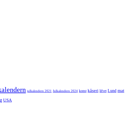
kalendern
mat
kåseri
Lund
julkalendern 2021
Julkalendern 2024
konst
lifvet
g
USA