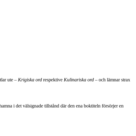
itlar ute –
Krigiska ord
respektive
Kulinariska ord
– och lämnar strax
amna i det välsignade tillstånd där den ena boktiteln försörjer en