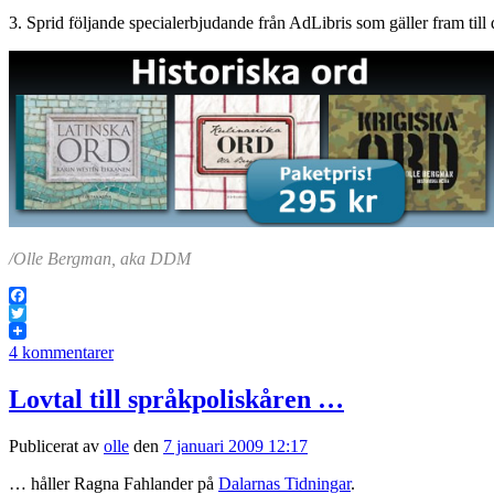
3. Sprid följande specialerbjudande från AdLibris som gäller fram till
/Olle Bergman, aka DDM
Facebook
Twitter
4 kommentarer
Lovtal till språkpoliskåren …
Publicerat av
olle
den
7 januari 2009 12:17
… håller Ragna Fahlander på
Dalarnas Tidningar
.