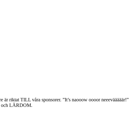
e är riktat TILL våra sponsorer. ”It’s naooow oooor neeevääääär!”
NING och LÄRDOM.