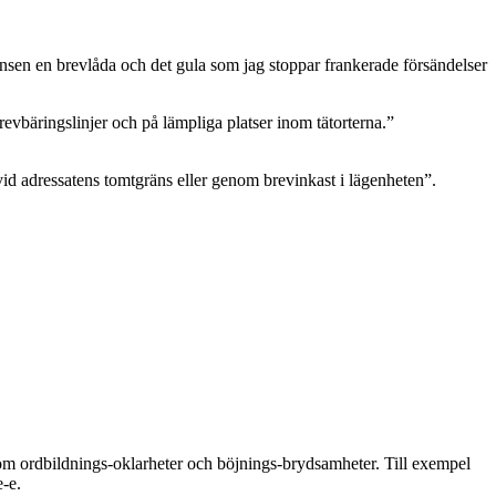
ränsen en brevlåda och det gula som jag stoppar frankerade försändelser
revbäringslinjer och på lämpliga platser inom tätorterna.”
 vid adressatens tomtgräns eller genom brevinkast i lägenheten”.
t om ordbildnings-oklarheter och böjnings-brydsamheter. Till exempel
-e.