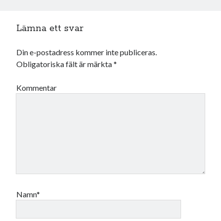
USA
Lämna ett svar
Din e-postadress kommer inte publiceras.
Dessa har något gemensamt
Obligatoriska fält är märkta
*
Fantastiskt välformulerad moderecensent
Onödiga citattecken
Kommentar
Dessa har något helt annat gemensamt
En amerikansk språkpolis
Fula biblioteksböcker
Egna länkar
Namn*
Bokstävlar & AI – mitt levebröd. Gå en kurs!
Den stora bloggläsarvärvsveckan