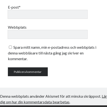
Godisbrödet från himlen
E-post*
Köttfärslimpan på allas läppar
Länkskolan
Lotten som Sommarpratare (i fantasin alltså: grupp på FB)
Vad ska du laga för mat idag? (Recept!)
Webbplats
Meta
Spara mitt namn, min e-postadress och webbplats i
Logga in
denna webbläsare till nästa gång jag skriver en
Flöde för inlägg
kommentar.
Flöde för kommentarer
WordPress.org
Denna webbplats använder Akismet för att minska skräppost.
Lär
Pejpalla!
dig om hur din kommentarsdata bearbetas
.