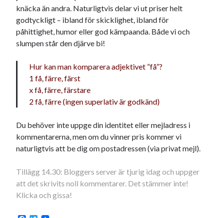
knäcka än andra. Naturligtvis delar vi ut priser helt
18
19
20
21
22
23
24
godtyckligt – ibland för skicklighet, ibland för
25
26
27
28
29
30
31
påhittighet, humor eller god kämpaanda. Både vi och
slumpen står den djärve bi!
« nov
jan »
Hur kan man komparera adjektivet ”få”?
1 få, färre, färst
Sök
x få, färre, färstare
2 få, färre (ingen superlativ är godkänd)
Du behöver inte uppge din identitet eller mejladress i
kommentarerna, men om du vinner pris kommer vi
Kategorier
naturligtvis att be dig om postadressen (via privat mejl).
Kategorier
Tillägg 14.30: Bloggers server är tjurig idag och uppger
att det skrivits noll kommentarer. Det stämmer inte!
Klicka och gissa!
Etiketter