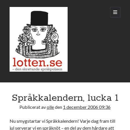
Lotten
öppna
primär
meny
Sidopanel
december 2006
Språkkalendern, lucka 1
M
T
O
T
F
L
S
Publicerat av
olle
den
1 december 2006 09:36
1
2
3
4
5
6
7
8
9
10
Nu smygstartar vi Språkkalendern! Varje dag fram till
jul serverar vi en språknöt – en del av dem hårdare att
11
12
13
14
15
16
17