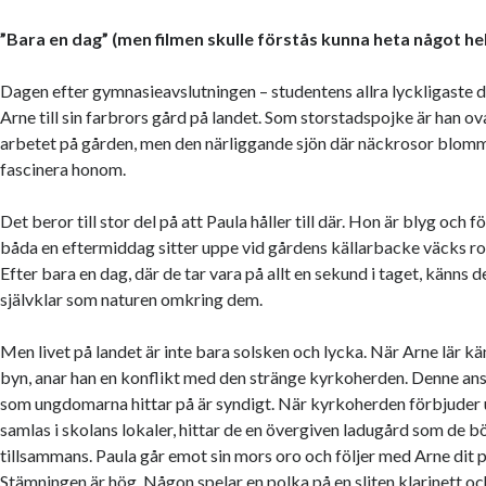
”Bara en dag” (men filmen skulle förstås kunna heta något he
Dagen efter gymnasieavslutningen – studentens allra lyckligaste d
Arne till sin farbrors gård på landet. Som storstadspojke är han ov
arbetet på gården, men den närliggande sjön där näckrosor blomma
fascinera honom.
Det beror till stor del på att Paula håller till där. Hon är blyg och f
båda en eftermiddag sitter uppe vid gårdens källarbacke väcks 
Efter bara en dag, där de tar vara på allt en sekund i taget, känns d
självklar som naturen omkring dem.
Men livet på landet är inte bara solsken och lycka. När Arne lär 
byn, anar han en konflikt med den stränge kyrkoherden. Denne anse
som ungdomarna hittar på är syndigt. När kyrkoherden förbjuder
samlas i skolans lokaler, hittar de en övergiven ladugård som de b
tillsammans. Paula går emot sin mors oro och följer med Arne di
Stämningen är hög. Någon spelar en polka på en sliten klarinett 