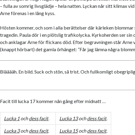
– fulla av somrig livsglädje – hela natten. Lyckan når sitt klimax vid
Arne förenas i en lång kyss.
Hösten kommer, och som i alla berättelser där kärleken blommar 
tragedin. Paula dör i en plötslig trafikolycka. Kyrkoherden ser sin c
och anklagar Arne för flickans död. Efter begravningen står Arne 
(knappt hörbart) det gamla örhänget: ”Får jag lämna några blom
Blääääh. En bild. Suck och stön, så trist. Och fullkomligt obegriplig
Facit till lucka 17 kommer nån gång efter midnatt …
Lucka 1
och
dess facit
.
Lucka 13
och
dess facit
.
Lucka 3
och
dess facit
.
Lucka 15
och
dess facit
.