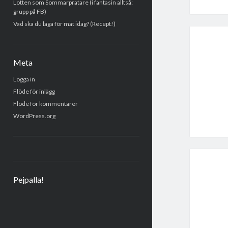
Lotten som Sommarpratare (i fantasin alltså:
grupp på FB)
Vad ska du laga för mat idag? (Recept!)
Meta
Logga in
Flöde för inlägg
Flöde för kommentarer
WordPress.org
Pejpalla!