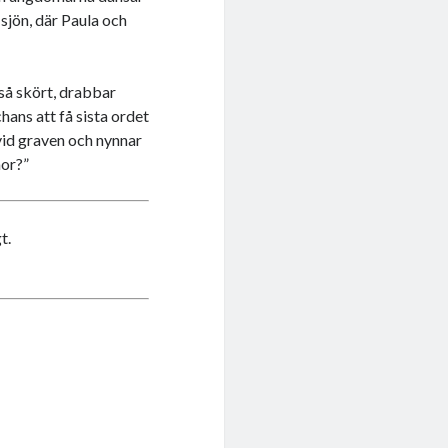
 sjön, där Paula och
så skört, drabbar
hans att få sista ordet
vid graven och nynnar
mor?”
t.