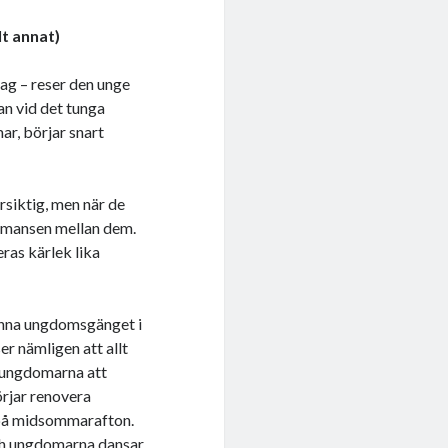
lt annat)
ag – reser den unge
an vid det tunga
r, börjar snart
örsiktig, men när de
romansen mellan dem.
eras kärlek lika
känna ungdomsgänget i
r nämligen att allt
 ungdomarna att
örjar renovera
t på midsommarafton.
och ungdomarna dansar