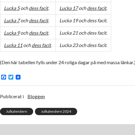
Lucka 5
och
dess facit
.
Lucka 17
och
dess facit
.
Lucka 7
och
dess facit
.
Lucka 19 och dess facit.
Lucka 9
och
dess facit
.
Lucka 21 och dess facit.
Lucka 11
och
dess facit
.
Lucka 23 och dess facit.
(Den här tabellen fylls under 24 roliga dagar på med massa länkar.
F
T
a
w
c
i
e
t
b
t
Publicerat i
Bloggen
o
e
o
r
k
Julkalendern
Julkalendern 2024