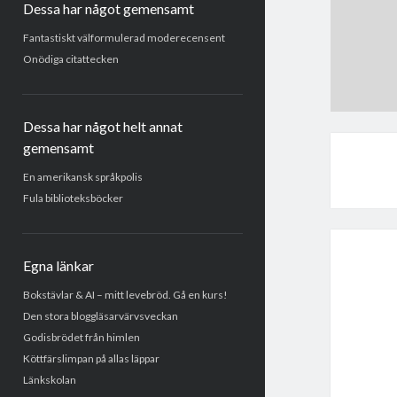
Dessa har något gemensamt
Fantastiskt välformulerad moderecensent
Onödiga citattecken
Dessa har något helt annat
gemensamt
En amerikansk språkpolis
Fula biblioteksböcker
Egna länkar
Bokstävlar & AI – mitt levebröd. Gå en kurs!
Den stora bloggläsarvärvsveckan
Godisbrödet från himlen
Köttfärslimpan på allas läppar
Länkskolan