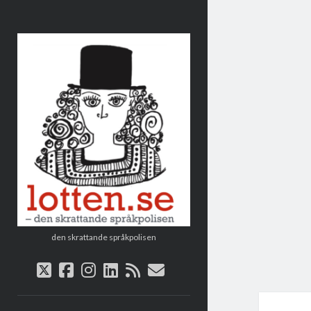
Lotten
den skrattande språkpolisen
twitter
facebook
instagram
linkedin
rss
e-
post