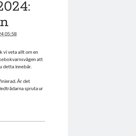
2024:
an
24 05:58
k vi veta allt om en
Skebokvarnsvägen att
u detta innebär.
nierad. Är det
ledtrådarna spruta ur