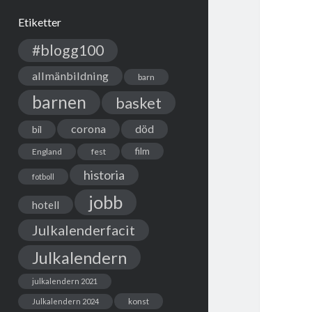
Etiketter
#blogg100
allmänbildning
barn
barnen
basket
corona
död
bil
film
England
fest
historia
fotboll
jobb
hotell
Julkalenderfacit
Julkalendern
julkalendern 2021
Julkalendern 2024
konst