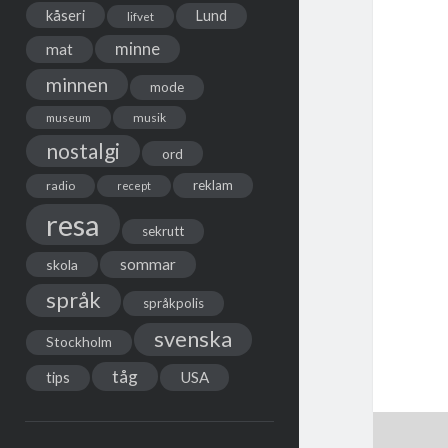
kåseri
Lund
lifvet
minne
mat
minnen
mode
musik
museum
nostalgi
ord
reklam
radio
recept
resa
sekrutt
sommar
skola
språk
språkpolis
svenska
Stockholm
tåg
USA
tips