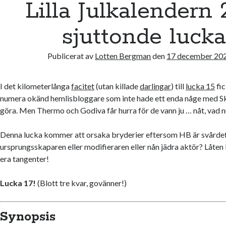
Lilla Julkalendern 
sjuttonde luck
Publicerat av
Lotten Bergman
den
17 december 20
I det kilometerlånga
facitet
(utan killade
darlingar
) till
lucka 15
fic
numera okänd hemlisbloggare som inte hade ett enda någe med 
göra. Men Thermo och Godiva får hurra för de vann ju … nåt, vad n
Denna lucka kommer att orsaka bryderier eftersom HB är svårdefi
ursprungsskaparen eller modifieraren eller nån jädra aktör? Låten 
era tangenter!
Lucka 17!
(Blott tre kvar, govänner!)
Synopsis