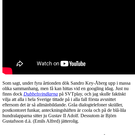
Som sagt, under fyra årtionden dök Sandro Key-Åberg upp i massa
olika sammanhang, men få kan hittas vid en googling idag. Just nu
finns dock
Dubbelsvindlarna
på SVTplay, och jag skulle faktiskt
vilja att alla i hela Sverige tittade på i alla fall första avsnittet
eftersom det är så allmänbildande. Gråa dialogtelefoner skräller,
postkontoret funkar, anteckningshäften är coola och på de blå-lila
hundralapparna sitter ju Gustav II Adolf. Dessutom är Björn
Gustafsson d.ä. (Emils Alfred) jätterolig.