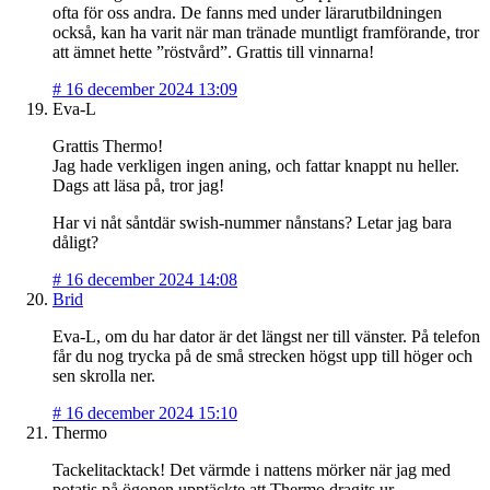
ofta för oss andra. De fanns med under lärarutbildningen
också, kan ha varit när man tränade muntligt framförande, tror
att ämnet hette ”röstvård”. Grattis till vinnarna!
#
16 december 2024 13:09
Eva-L
Grattis Thermo!
Jag hade verkligen ingen aning, och fattar knappt nu heller.
Dags att läsa på, tror jag!
Har vi nåt såntdär swish-nummer nånstans? Letar jag bara
dåligt?
#
16 december 2024 14:08
Brid
Eva-L, om du har dator är det längst ner till vänster. På telefon
får du nog trycka på de små strecken högst upp till höger och
sen skrolla ner.
#
16 december 2024 15:10
Thermo
Tackelitacktack! Det värmde i nattens mörker när jag med
potatis på ögonen upptäckte att Thermo dragits ur