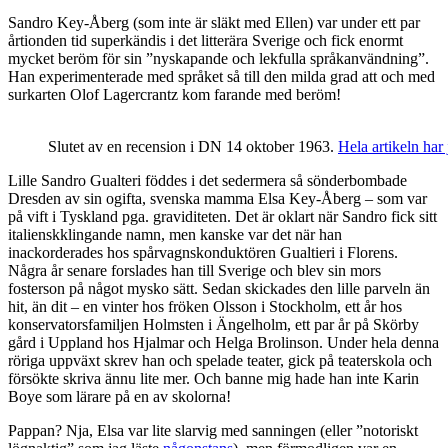
Sandro Key-Åberg (som inte är släkt med Ellen) var under ett par
årtionden tid superkändis i det litterära Sverige och fick enormt
mycket beröm för sin ”nyskapande och lekfulla språkanvändning”.
Han experimenterade med språket så till den milda grad att och med
surkarten Olof Lagercrantz kom farande med beröm!
Slutet av en recension i DN 14 oktober 1963.
Hela artikeln har 
Lille Sandro Gualteri föddes i det sedermera så sönderbombade
Dresden av sin ogifta, svenska mamma Elsa Key-Åberg – som var
på vift i Tyskland pga. graviditeten. Det är oklart när Sandro fick sitt
italienskklingande namn, men kanske var det när han
inackorderades hos spårvagnskonduktören Gualtieri i Florens.
Några år senare forslades han till Sverige och blev sin mors
fosterson på något mysko sätt. Sedan skickades den lille parveln än
hit, än dit – en vinter hos fröken Olsson i Stockholm, ett år hos
konservatorsfamiljen Holmsten i Ängelholm, ett par år på Skörby
gård i Uppland hos Hjalmar och Helga Brolinson. Under hela denna
röriga uppväxt skrev han och spelade teater, gick på teaterskola och
försökte skriva ännu lite mer. Och banne mig hade han inte Karin
Boye som lärare på en av skolorna!
Pappan? Nja, Elsa var lite slarvig med sanningen (eller ”notoriskt