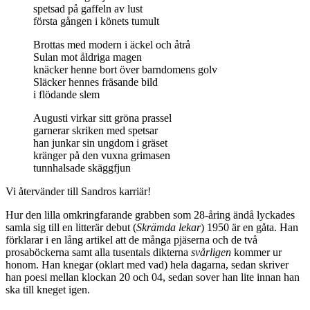
spetsad på gaffeln av lust
första gången i könets tumult
Brottas med modern i äckel och åtrå
Sulan mot åldriga magen
knäcker henne bort över barndomens golv
Släcker hennes fräsande bild
i flödande slem
Augusti virkar sitt gröna prassel
garnerar skriken med spetsar
han junkar sin ungdom i gräset
kränger på den vuxna grimasen
tunnhalsade skäggfjun
Vi återvänder till Sandros karriär!
Hur den lilla omkringfarande grabben som 28-åring ändå lyckades
samla sig till en litterär debut (
Skrämda lekar
) 1950 är en gåta. Han
förklarar i en lång artikel att de många pjäserna och de två
prosaböckerna samt alla tusentals dikterna
svårligen
kommer ur
honom. Han knegar (oklart med vad) hela dagarna, sedan skriver
han poesi mellan klockan 20 och 04, sedan sover han lite innan han
ska till kneget igen.