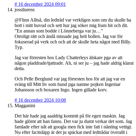
#
16 december 2024 09:01
jossilurens
@Flinn Alltså, din ledtråd var verkligen som om du skulle ha
bott i mitt huvud och sett hur jag söker mig fram hit och dit.
”En annan som bodde i Lönneberga var ju…”
Otroligt rätt och ändå missade jag helt bollen. Jag var för
fokuserad på verk och och att de skulle heta något med Billy.
Typ.
Jag var förresten hos Lady Chatterleys älskare pga av att
någon pladdrade/tjattrade. Ah, ni ser ju – jag hade aldrig klarat
detta.
Och Pelle Berglund var jag förresten hos för att jag var en
sväng till Mitt liv som hund pga namne pojken Ingemar
Johansson och boxaren Ingo. Ingen gillade korv.
#
16 december 2024 10:08
Magganini
Det här hade jag aaaldrig kommit på för egen maskin. Jag
hade glömt att han fanns. Det var ju dumt verkar det som. Jag
famlade efter nåt att googla men fick inte fatt i nånting vettigt.
Nu efter facitsläpp är det ju späckat med ledtrådar överallt i