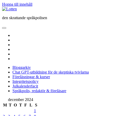
Hoppa till innehåll
Lotten
den skrattande språkpolisen
öppna
primär
twitter
meny
facebook
instagram
linkedin
rss
e-
post
Bloggarkiv
Chat GPT-utbildning för de skeptiska tvivlarna
Föreläsningar & kurser
Integritetspolicy
Julkalenderfacit
Språkpolis, redaktör & föreläsare
Sidopanel
december 2024
M
T
O
T
F
L
S
1