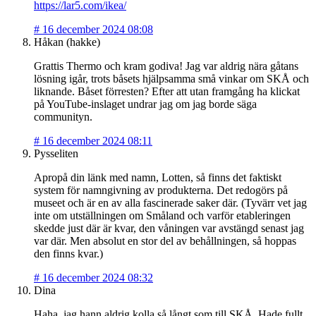
https://lar5.com/ikea/
#
16 december 2024 08:08
Håkan (hakke)
Grattis Thermo och kram godiva! Jag var aldrig nära gåtans
lösning igår, trots båsets hjälpsamma små vinkar om SKÅ och
liknande. Båset förresten? Efter att utan framgång ha klickat
på YouTube-inslaget undrar jag om jag borde säga
communityn.
#
16 december 2024 08:11
Pysseliten
Apropå din länk med namn, Lotten, så finns det faktiskt
system för namngivning av produkterna. Det redogörs på
museet och är en av alla fascinerade saker där. (Tyvärr vet jag
inte om utställningen om Småland och varför etableringen
skedde just där är kvar, den våningen var avstängd senast jag
var där. Men absolut en stor del av behållningen, så hoppas
den finns kvar.)
#
16 december 2024 08:32
Dina
Haha, jag hann aldrig kolla så långt som till SKÅ. Hade fullt