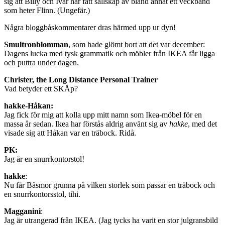
sig att Billy och Ivar har fått sällskap av bland annat ett veckband
som heter Flinn. (Ungefär.)
Några bloggbåskommentarer dras härmed upp ur dyn!
Smultronblomman
, som hade glömt bort att det var december:
Dagens lucka med tysk grammatik och möbler från IKEA får ligga
och puttra under dagen.
Christer, the Long Distance Personal Trainer
Vad betyder ett SKÅp?
hakke-Håkan:
Jag fick för mig att kolla upp mitt namn som Ikea-möbel för en
massa år sedan. Ikea har förstås aldrig använt sig av
hakke
, med det
visade sig att Håkan var en träbock. Ridå.
PK:
Jag är en snurrkontorstol!
hakke
:
Nu får Båsmor grunna på vilken storlek som passar en träbock och
en snurrkontorsstol, tihi.
Magganini
:
Jag är utrangerad från IKEA. (Jag tycks ha varit en stor julgransbild