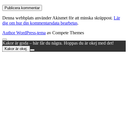
Denna webbplats använder Akismet för att minska skräppost.
Lär
dig om hur din kommentarsdata bearbetas
.
Author WordPress-tema
av Compete Themes
Rulla
Kakor är goda – här får du några. Hoppas du är okej med det!
till
Kakor är okej.
toppen