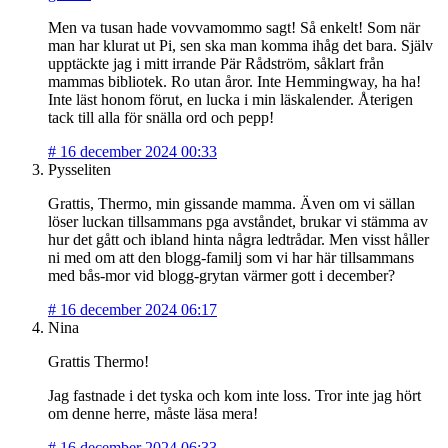
Men va tusan hade vovvamommo sagt! Så enkelt! Som när
man har klurat ut Pi, sen ska man komma ihåg det bara. Själv
upptäckte jag i mitt irrande Pär Rådström, såklart från
mammas bibliotek. Ro utan åror. Inte Hemmingway, ha ha!
Inte läst honom förut, en lucka i min läskalender. Återigen
tack till alla för snälla ord och pepp!
#
16 december 2024 00:33
Pysseliten
Grattis, Thermo, min gissande mamma. Även om vi sällan
löser luckan tillsammans pga avståndet, brukar vi stämma av
hur det gått och ibland hinta några ledtrådar. Men visst håller
ni med om att den blogg-familj som vi har här tillsammans
med bås-mor vid blogg-grytan värmer gott i december?
#
16 december 2024 06:17
Nina
Grattis Thermo!
Jag fastnade i det tyska och kom inte loss. Tror inte jag hört
om denne herre, måste läsa mera!
#
16 december 2024 06:33