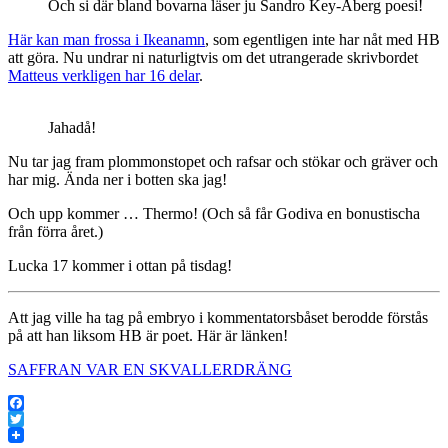
Och si där bland bovarna läser ju Sandro Key-Åberg poesi!
Här kan man frossa i Ikeanamn
, som egentligen inte har nåt med HB
att göra. Nu undrar ni naturligtvis om det utrangerade skrivbordet
Matteus verkligen har 16 delar
.
Jahadå!
Nu tar jag fram plommonstopet och rafsar och stökar och gräver och
har mig. Ända ner i botten ska jag!
Och upp kommer … Thermo! (Och så får Godiva en bonustischa
från förra året.)
Lucka 17 kommer i ottan på tisdag!
Att jag ville ha tag på embryo i kommentatorsbåset berodde förstås
på att han liksom HB är poet. Här är länken!
SAFFRAN VAR EN SKVALLERDRÄNG
Facebook
Twitter