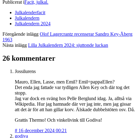
Publicerat i
Facit, julkal.
Julkalenderfacit
Julkalendern
Julkalendern 2024
Föregående inlägg
Olof Lagercrantz recenserar Sandro Key-Åberg
1963
Nästa inlägg
Lilla Julkalendern 2024: sjuttonde luckan
26 kommentarer
Jossilurens
Mauro, Ellen, Lasse, men Emil? Emil=pappaEllen?
Det enda jag fattade var tydligen Allen Key och där tog det
stopp.
Jag var dock en sväng hos Pelle Berglund idag. Ja, alltså via
Wikipedia. Hur jag hamnade där ver jag inte, men jag gissar
att det är för att han gillar korv. Älskade dubbelstöten osv. Då.
Grattis Thermo! Och vinkelivink till Godiva!
#
16 december 2024 00:21
godiva