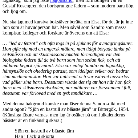
lögnaktig” som jag läste
någonstans
), men förmodligen var en
Gustaf Rosengren den bortsprungne fadern – som modern bara ljög
och ljög om.
Nu ska jag med kursiva bokstäver berätta om Elsa, för det är ju inte
hon som är huvudperson här. Men såväl som Sandro som massa
kompisar, kolleger och forskare är överens om att Elsa:
… ”led av fettsot” och ofta togs in på sjukhus för avmagringskurer.
Hon gifte sig med en ungersk målare, men tidigt började tänka på
skilsmässa och att skilsmässoadvokaten förmodligen var den
biologiska fadern till de två barn som hon sedan fick, och att
målaren begick självmord. Elsa var enligt Sandro en lögnaktig,
hänsynslös och ohederlig parasit, som ideligen sviker och bedrar
sina medmänniskor. Hon var antisemit och var extremt ansvarlös
vad gäller sina barn. Dessutom visade det sig att hon när hon fick
barn med skilsmässoadvokaten, när målaren var försvunnen i fält,
dessutom var förlovad med en tysk tandläkare …
Med denna bakgrund kanske man läser denna Sandro-dikt med
andra ögon? ”Sjön en kastrull av blåaste järn” ur Bittergök, 1954.
(Känsliga läsare varnas, men jag är osäker på om Julkalenderns
båsister är en finkänslig skara.)
Sjön en kastrull av blåaste järn
Han i fläckig skjorta