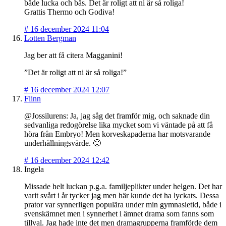
både lucka och bås. Det är roligt att ni är så roliga!
Grattis Thermo och Godiva!
#
16 december 2024 11:04
Lotten Bergman
Jag ber att få citera Magganini!
”Det är roligt att ni är så roliga!”
#
16 december 2024 12:07
Flinn
@Jossilurens: Ja, jag såg det framför mig, och saknade din
sedvanliga redogörelse lika mycket som vi väntade på att få
höra från Embryo! Men korveskapaderna har motsvarande
underhållningsvärde. 🙂
#
16 december 2024 12:42
Ingela
Missade helt luckan p.g.a. familjeplikter under helgen. Det har
varit svårt i år tycker jag men här kunde det ha lyckats. Dessa
prator var synnerligen populära under min gymnasietid, både i
svenskämnet men i synnerhet i ämnet drama som fanns som
tillval. Jag hade inte det men dramagrupperna framförde dem