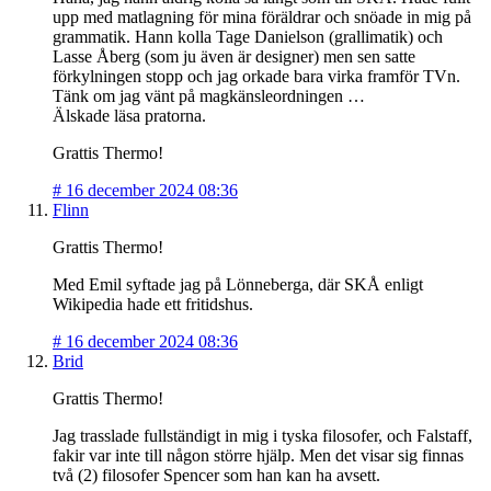
upp med matlagning för mina föräldrar och snöade in mig på
grammatik. Hann kolla Tage Danielson (grallimatik) och
Lasse Åberg (som ju även är designer) men sen satte
förkylningen stopp och jag orkade bara virka framför TVn.
Tänk om jag vänt på magkänsleordningen …
Älskade läsa pratorna.
Grattis Thermo!
#
16 december 2024 08:36
Flinn
Grattis Thermo!
Med Emil syftade jag på Lönneberga, där SKÅ enligt
Wikipedia hade ett fritidshus.
#
16 december 2024 08:36
Brid
Grattis Thermo!
Jag trasslade fullständigt in mig i tyska filosofer, och Falstaff,
fakir var inte till någon större hjälp. Men det visar sig finnas
två (2) filosofer Spencer som han kan ha avsett.