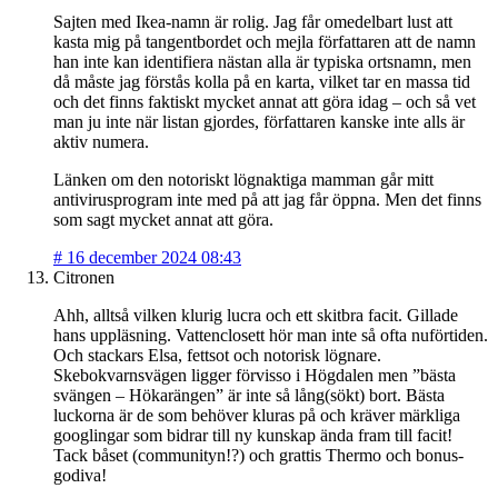
Sajten med Ikea-namn är rolig. Jag får omedelbart lust att
kasta mig på tangentbordet och mejla författaren att de namn
han inte kan identifiera nästan alla är typiska ortsnamn, men
då måste jag förstås kolla på en karta, vilket tar en massa tid
och det finns faktiskt mycket annat att göra idag – och så vet
man ju inte när listan gjordes, författaren kanske inte alls är
aktiv numera.
Länken om den notoriskt lögnaktiga mamman går mitt
antivirusprogram inte med på att jag får öppna. Men det finns
som sagt mycket annat att göra.
#
16 december 2024 08:43
Citronen
Ahh, alltså vilken klurig lucra och ett skitbra facit. Gillade
hans uppläsning. Vattenclosett hör man inte så ofta nuförtiden.
Och stackars Elsa, fettsot och notorisk lögnare.
Skebokvarnsvägen ligger förvisso i Högdalen men ”bästa
svängen – Hökarängen” är inte så lång(sökt) bort. Bästa
luckorna är de som behöver kluras på och kräver märkliga
googlingar som bidrar till ny kunskap ända fram till facit!
Tack båset (communityn!?) och grattis Thermo och bonus-
godiva!