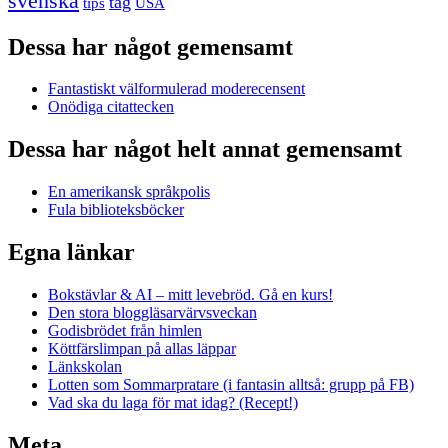
svenska
tåg
USA
tips
Dessa har något gemensamt
Fantastiskt välformulerad moderecensent
Onödiga citattecken
Dessa har något helt annat gemensamt
En amerikansk språkpolis
Fula biblioteksböcker
Egna länkar
Bokstävlar & AI – mitt levebröd. Gå en kurs!
Den stora bloggläsarvärvsveckan
Godisbrödet från himlen
Köttfärslimpan på allas läppar
Länkskolan
Lotten som Sommarpratare (i fantasin alltså: grupp på FB)
Vad ska du laga för mat idag? (Recept!)
Meta