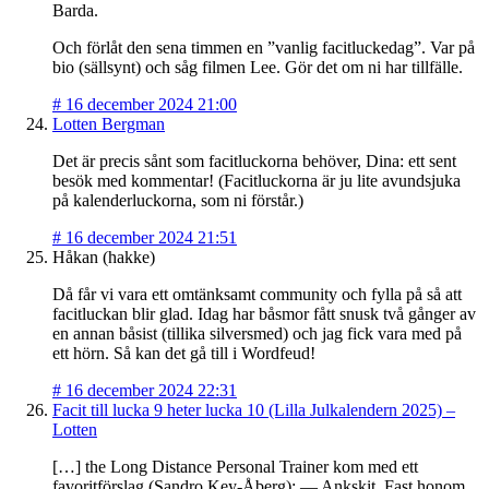
Barda.
Och förlåt den sena timmen en ”vanlig facitluckedag”. Var på
bio (sällsynt) och såg filmen Lee. Gör det om ni har tillfälle.
#
16 december 2024 21:00
Lotten Bergman
Det är precis sånt som facitluckorna behöver, Dina: ett sent
besök med kommentar! (Facitluckorna är ju lite avundsjuka
på kalenderluckorna, som ni förstår.)
#
16 december 2024 21:51
Håkan (hakke)
Då får vi vara ett omtänksamt community och fylla på så att
facitluckan blir glad. Idag har båsmor fått snusk två gånger av
en annan båsist (tillika silversmed) och jag fick vara med på
ett hörn. Så kan det gå till i Wordfeud!
#
16 december 2024 22:31
Facit till lucka 9 heter lucka 10 (Lilla Julkalendern 2025) –
Lotten
[…] the Long Distance Personal Trainer kom med ett
favoritförslag (Sandro Key-Åberg): — Ankskit. Fast honom