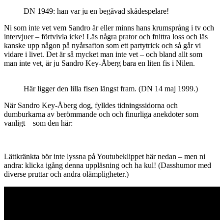
DN 1949: han var ju en begåvad skådespelare!
Ni som inte vet vem Sandro är eller minns hans krumsprång i tv och
intervjuer – förtvivla icke! Läs några prator och fnittra loss och läs
kanske upp någon på nyårsafton som ett partytrick och så går vi
vidare i livet. Det är så mycket man inte vet – och bland allt som
man inte vet, är ju Sandro Key-Åberg bara en liten fis i Nilen.
Här ligger den lilla fisen längst fram. (DN 14 maj 1999.)
När Sandro Key-Åberg dog, fylldes tidningssidorna och
dumburkarna av berömmande och och finurliga anekdoter som
vanligt – som den här:
Lättkränkta bör inte lyssna på Youtubeklippet här nedan – men ni
andra: klicka igång denna uppläsning och ha kul! (Dasshumor med
diverse pruttar och andra olämpligheter.)