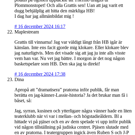
Plommonstopet! Och alla Grattis sen! Uan att jag varit ett
dugg behjälplig att hitta den märkliga HB!
I dag har jag allmänbildat mig !
#
16 december 2024 16:17
Maplestream
Grattis till vinnarna! Jag var väldigt långt från HB igår är
känslan. Inte ens facit gjorde mig klokare. Eller klokare blev
jag naturligtvis. Men det visade sig att jag ju inte alls visste
vem han var. Nu vet jag bättre. I morgon är det nog någon
basketspelare som HB. Den ska jag ta direkt!
#
16 december 2024 17:38
Dina
Apropå att ”dramatisera” pratorna inför publik, får man
berätta en jag-känner-Lassie-historia? Ja det brukar man få i
båset, så:
Jag, syrran, kusinen och ytterligare några vänner hade en liten
teaterklubb när vi var i mellan- och högstadieåldern. Bl a
hittade vi på pjäser och en av dem spelade vi upp inför publik
vid någon tillställning på judiska centret. Pjäsen slutade med
en av pratorna. I teatergruppen ingick även Ruben S och J-P