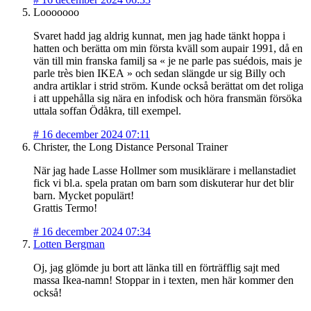
Looooooo
Svaret hadd jag aldrig kunnat, men jag hade tänkt hoppa i
hatten och berätta om min första kväll som aupair 1991, då en
vän till min franska familj sa « je ne parle pas suédois, mais je
parle très bien IKEA » och sedan slängde ur sig Billy och
andra artiklar i strid ström. Kunde också berättat om det roliga
i att uppehålla sig nära en infodisk och höra fransmän försöka
uttala soffan Ödåkra, till exempel.
#
16 december 2024 07:11
Christer, the Long Distance Personal Trainer
När jag hade Lasse Hollmer som musiklärare i mellanstadiet
fick vi bl.a. spela pratan om barn som diskuterar hur det blir
barn. Mycket populärt!
Grattis Termo!
#
16 december 2024 07:34
Lotten Bergman
Oj, jag glömde ju bort att länka till en förträfflig sajt med
massa Ikea-namn! Stoppar in i texten, men här kommer den
också!