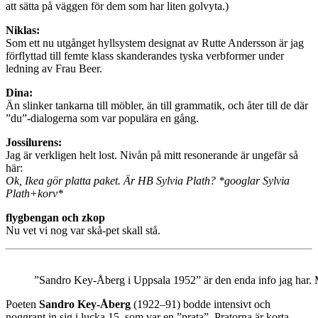
att sätta på väggen för dem som har liten golvyta.)
Niklas:
Som ett nu utgånget hyllsystem designat av Rutte Andersson är jag
förflyttad till femte klass skanderandes tyska verbformer under
ledning av Frau Beer.
Dina:
Än slinker tankarna till möbler, än till grammatik, och åter till de där
”du”-dialogerna som var populära en gång.
Jossilurens:
Jag är verkligen helt lost. Nivån på mitt resonerande är ungefär så
här:
Ok, Ikea gör platta paket. Är HB Sylvia Plath? *googlar Sylvia
Plath+korv*
flygbengan och zkop
Nu vet vi nog var skå-pet skall stå.
”Sandro Key-Åberg i Uppsala 1952” är den enda info jag ha
Poeten
Sandro Key-Åberg
(1922–91) bodde intensivt och
noggrant in sig i lucka 15, som var en ”prata”. Pratorna är korta,