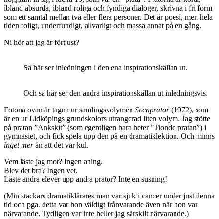
ibland absurda, ibland roliga och fyndiga dialoger, skrivna i fri form
som ett samtal mellan två eller flera personer. Det är poesi, men hela
tiden roligt, underfundigt, allvarligt och massa annat på en gång.
Ni hör att jag är förtjust?
Så här ser inledningen i den ena inspirationskällan ut.
Och så här ser den andra inspirationskällan ut inledningsvis.
Fotona ovan är tagna ur samlingsvolymen
Scenprator
(1972), som
är en ur Lidköpings grundskolors utrangerad liten volym. Jag stötte
på pratan ”Ankskit” (som egentligen bara heter ”Tionde pratan”) i
gymnasiet, och fick spela upp den på en dramatiklektion. Och minns
inget mer
än att det var kul.
Vem läste jag mot? Ingen aning.
Blev det bra? Ingen vet.
Läste andra elever upp andra prator? Inte en susning!
(Min stackars dramatiklärares man var sjuk i cancer under just denna
tid och pga. detta var hon väldigt frånvarande även när hon var
närvarande. Tydligen var inte heller jag särskilt närvarande.)