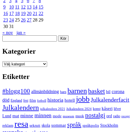
2
3
4
5
6
7
8
9
10
11
12
13
14
15
16
17
18
19
20
21
22
23
24
25
26
27
28
29
30
31
« nov
jan »
Sök
Kategorier
Kategorier
Etiketter
barnen
#blogg100
basket
allmänbildning
corona
bil
barn
jobb
Julkalenderfacit
historia
död
hotell
England
fest
film
fotboll
Julkalendern
kåseri
julkalendern 2021
Julkalendern 2024
konst
lifvet
nostalgi
minnen
minne
mat
Lund
mode
ord
musik
radio
museum
recept
resa
språk
sommar
reklam
sekrutt
skola
språkpolis
Stockholm