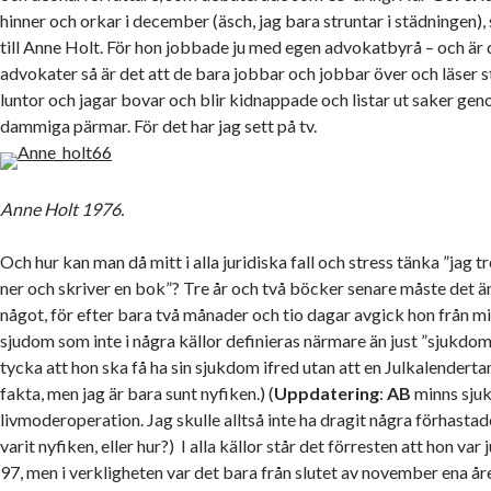
hinner och orkar i december (äsch, jag bara struntar i städningen)
till Anne Holt. För hon jobbade ju med egen advokatbyrå – och är 
advokater så är det att de bara jobbar och jobbar över och läser s
luntor och jagar bovar och blir kidnappade och listar ut saker gen
dammiga pärmar. För det har jag sett på tv.
Anne Holt 1976.
Och hur kan man då mitt i alla juridiska fall och stress tänka ”jag tr
ner och skriver en bok”? Tre år och två böcker senare måste det 
något, för efter bara två månader och tio dagar avgick hon från m
sjudom som inte i några källor definieras närmare än just ”sjukdom
tycka att hon ska få ha sin sjukdom ifred utan att en Julkalendertan
fakta, men jag är bara sunt nyfiken.) (
Uppdatering
:
AB
minns sju
livmoderoperation. Jag skulle alltså inte ha dragit några förhastade
varit nyfiken, eller hur?) I alla källor står det förresten att hon var
97, men i verkligheten var det bara från slutet av november ena året