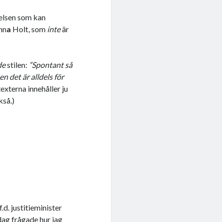
ielsen som kan
nn
a
Holt, som
inte
är
de
stilen:
”Spontant så
n det är alldels för
externa innehåller ju
kså.)
f.d. justitieminister
dag frågade hur jag