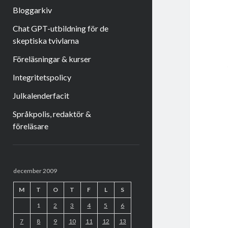
Bloggarkiv
Chat GPT-utbildning för de
skeptiska tvivlarna
Föreläsningar & kurser
Integritetspolicy
Julkalenderfacit
Språkpolis, redaktör &
föreläsare
Sidopanel
december 2009
M
T
O
T
F
L
S
1
2
3
4
5
6
7
8
9
10
11
12
13