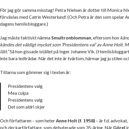
För jag gör samma misstag! Petra Nielsen är dotter till Monica N
förväxlas med Catrin Westerlund! (Och Petra är den som spelar A
dagens hemlisbloggare.)
Jag måste faktiskt nämna
Smultronblomman
, eftersom hon
kän
kändes det väldigt mycket som ’Presidentens val’ av Anne Holt. Me
lätt.”
Så hon gissade istället på Inger Johanne Vik. (Hemlisbloggart
inte bara ledtrådar. När det inte är tvärtom, härmar jag ju stilen oc
Titlarna som gömmer sig i texten är:
Presidentens valg
Mea culpa
Presidentens valg
Det som aldri skjer
Och författaren – som heter
Anne Holt (f. 1958)
– är f.d. advokat, 
och deckarförfattare, som debuterade som 35-åring. När
Görel
i