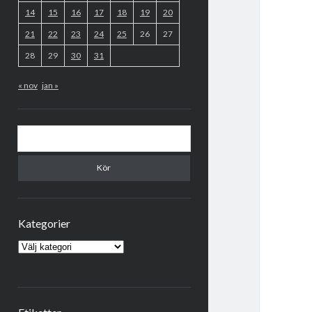
14
15
16
17
18
19
20
21
22
23
24
25
26
27
28
29
30
31
« nov
jan »
Sök
Kategorier
Kategorier