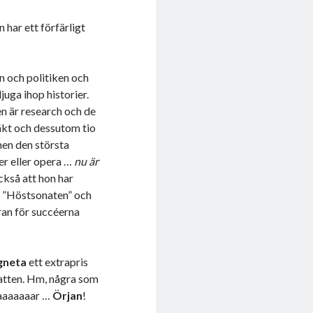
n har ett förfärligt
n och politiken och
juga ihop historier.
en är research och de
läkt och dessutom tio
en den största
der eller opera …
nu är
ckså att hon har
 ”Höstsonaten” och
ran för succéerna
gneta
ett extrapris
hatten. Hm, några som
 taaaaaaar …
Örjan
!