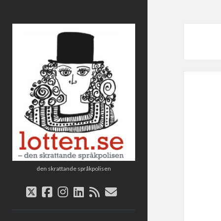
Lotten
den skrattande språkpolisen
twitter
facebook
instagram
linkedin
rss
e-
post