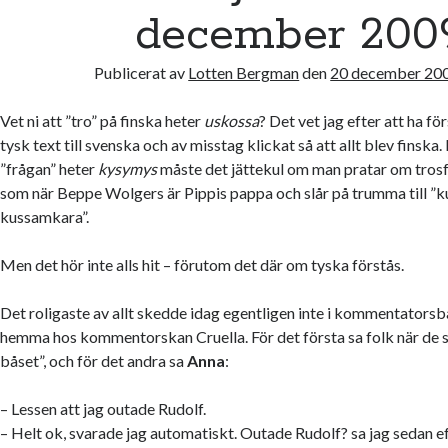
december 200
Publicerat av
Lotten Bergman
den
20 december 20
Vet ni att ”tro” på finska heter
uskossa
? Det vet jag efter att ha f
tysk text till svenska och av misstag klickat så att allt blev finska
”frågan” heter
kysymys
måste det jättekul om man pratar om trosfr
som när Beppe Wolgers är Pippis pappa och slår på trumma till ”
kussamkara”.
Men det hör inte alls hit – förutom det där om tyska förstås.
Det roligaste av allt skedde idag egentligen inte i kommentatorsb
hemma hos kommentorskan Cruella. För det första sa folk när de sku
båset”, och för det andra sa
Anna
:
– Lessen att jag outade Rudolf.
– Helt ok, svarade jag automatiskt. Outade Rudolf? sa jag sedan 