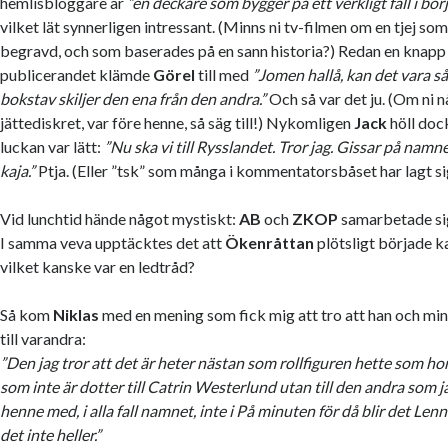
hemlisbloggare är
”en deckare som bygger på ett verkligt fall i bör
vilket lät synnerligen intressant. (Minns ni tv-filmen om en tjej so
begravd, och som baserades på en sann historia?) Redan en knapp
publicerandet klämde
Görel
till med
”Jomen hallå, kan det vara så l
bokstav skiljer den ena från den andra.”
Och så var det ju. (Om ni 
jättediskret, var före henne, så säg till!) Nykomligen
Jack
höll dock
luckan var lätt:
”Nu ska vi till Rysslandet. Tror jag. Gissar på namn
kaja.”
Ptja. (Eller ”tsk” som många i kommentatorsbåset har lagt sig
Vid lunchtid hände något mystiskt:
AB
och
ZKOP
samarbetade sig f
I samma veva upptäcktes det att
Ökenråttan
plötsligt började ka
vilket kanske var en ledtråd?
Så kom
Niklas
med en mening som fick mig att tro att han och min
till varandra:
”Den jag tror att det är heter nästan som rollfiguren hette som ho
som inte är dotter till Catrin Westerlund utan till den andra som j
henne med, i alla fall namnet, inte i På minuten för då blir det Le
det inte heller.”