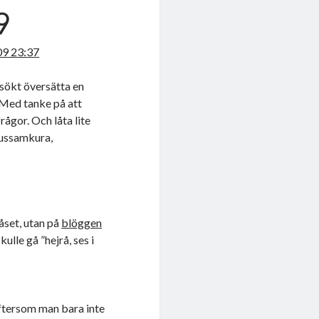
9
09 23:37
örsökt översätta en
. Med tanke på att
ågor. Och låta lite
kussamkura,
åset, utan på
blöggen
lle gå ”hejrå, ses i
eftersom man bara inte