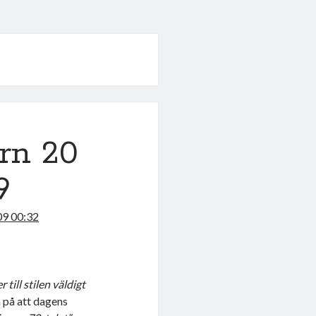
ern 20
9
09 00:32
 till stilen väldigt
på att dagens