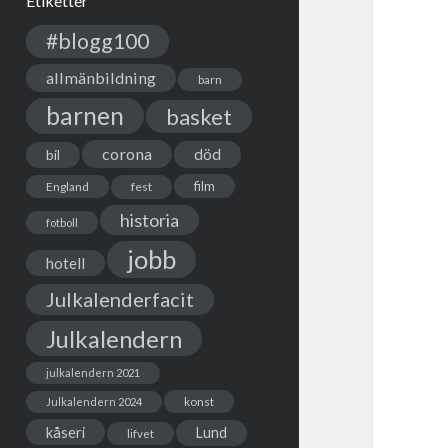
Etiketter
#blogg100
allmänbildning
barn
barnen
basket
corona
död
bil
film
England
fest
historia
fotboll
jobb
hotell
Julkalenderfacit
Julkalendern
julkalendern 2021
Julkalendern 2024
konst
kåseri
Lund
lifvet