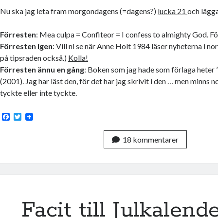
Nu ska jag leta fram morgondagens (=dagens?)
lucka 21
och lägg
Förresten
: Mea culpa = Confiteor = I confess to almighty God. Fö
Förresten igen
: Vill ni se när Anne Holt 1984 läser nyheterna i no
på tipsraden också.)
Kolla!
Förresten ännu en gång
: Boken som jag hade som förlaga heter 
(2001). Jag har läst den, för det har jag skrivit i den … men minns n
tyckte eller inte tyckte.
F
T
a
w
c
i
18 kommentarer
e
t
b
t
o
e
o
r
k
Facit till Julkalend