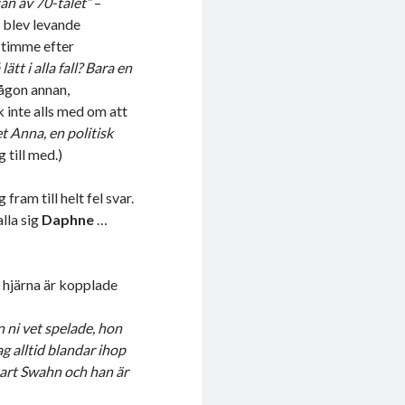
jan av 70-talet”
–
m blev levande
 timme efter
ätt i alla fall? Bara en
någon annan,
 inte alls med om att
et Anna, en politisk
 till med.)
ram till helt fel svar.
lla sig
Daphne
…
 hjärna är kopplade
n ni vet spelade, hon
ag alltid blandar ihop
nnart Swahn och han är