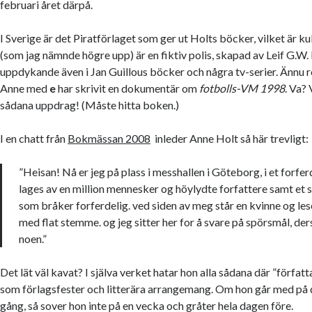
februari året därpå.
I Sverige är det Piratförlaget som ger ut Holts böcker, vilket är k
(som jag nämnde högre upp) är en fiktiv polis, skapad av Leif G.W.
uppdykande även i Jan Guillous böcker och några tv-serier. Ännu ro
Anne med
e
har skrivit en dokumentär om
fotbolls-VM 1998
. Va? 
sådana uppdrag! (Måste hitta boken.)
I en chatt från
Bokmässan 2008
inleder Anne Holt så här trevligt:
”Heisan! Nå er jeg på plass i messhallen i Göteborg, i et forfe
lages av en million mennesker og höylydte forfattere samt et 
som bråker forferdelig. ved siden av meg står en kvinne og les
med flat stemme. og jeg sitter her for å svare på spörsmål, de
noen.”
Det lät väl kavat? I själva verket hatar hon alla sådana där ”författ
som förlagsfester och litterära arrangemang. Om hon går med på 
gång, så sover hon inte på en vecka och gråter hela dagen före.