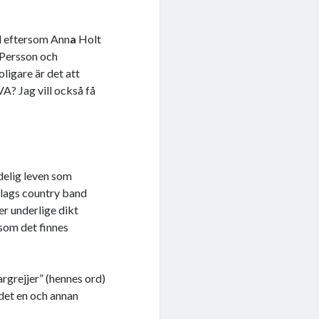
ul eftersom Ann
a
Holt
 Persson och
ligare är det att
VA? Jag vill också få
rdelig leven som
slags country band
er underlige dikt
rsom det finnes
argrejjer” (hennes ord)
det en och annan