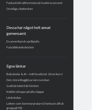
Fantastiskt välformulerad moderecensent
Onödiga citattecken
Dessa har något helt annat
gemensamt
En amerikansk språkpolis
Fula biblioteksböcker
Egna länkar
Bokstävlar & AI – mitt levebröd. Gå en kurs!
Den stora bloggläsarvärvsveckan
Godisbrödet från himlen
Köttfärslimpan på allas läppar
Länkskolan
Lotten som Sommarpratare (i fantasin alltså:
grupp på FB)