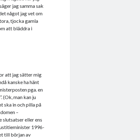
, säger jag samma sak
det något jag vet om
tora, tjocka gamla
om att bläddra i
or att jag sätter mig
ändå kanske ha hänt
inisterposten pga. en
”. (Ok, man kan ju
t ska in och pilla på
kdomen –
 slutsatser eller ens
 justitieminister 1996-
 till början av