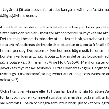
– Jag är ett jättebra bevis för att det kan gå en väl i livet fastän ma
dåligt självförtroende.
Anne Holt har nu slutat helt och totalt samt komplett med juridike
sitter bara och skriver – mest för att hon tycker så mycket om att l
Det tar enligt henne tio månader att skriva en bok, varav halva tid
sista två månadernas skrivande sker på annan ort, borta från all s
timmar per dag. Dessutom skriver hon med hög musik i öronen – m
konsten i världen är … (
konstpaus
… tror ni det är tavlor, sidenklä
konstpausen slut
) … är enligt Anne Holt
fotboll
! (Men hon säger o
påverkats mycket av Beskows ”Putte i blåbärsskogen”, Bergmans
Mobergs ”Utvandrarna”, så jag tycker att vi kan ge oss svenskar ä
också, va?)
Och så tar vi en vinnare eller två! Jag har bestämt mig för att ge
A
för lång och trogen kommentatörstjänst, men drar också folk ur 
har kommit tillbaka och några som inte hinner i julstöket och jag