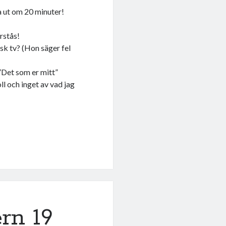
a ut om 20 minuter!
rstås!
rsk tv? (Hon säger fel
”Det som er mitt”
oll och inget av vad jag
ern 19