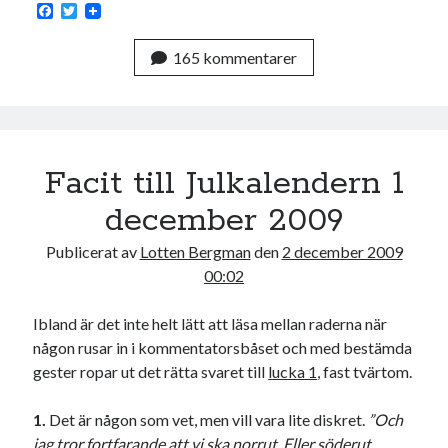
Godisbrödet från himlen
F
T
a
w
Köttfärslimpan på allas läppar
c
i
Länkskolan
165 kommentarer
e
t
b
t
Lotten som Sommarpratare (i fantasin alltså: grupp på FB)
o
e
Vad ska du laga för mat idag? (Recept!)
o
r
k
Facit till Julkalendern 1
Meta
december 2009
Logga in
Flöde för inlägg
Publicerat av
Lotten Bergman
den
2 december 2009
Flöde för kommentarer
00:02
WordPress.org
Ibland är det inte helt lätt att läsa mellan raderna när
någon rusar in i kommentatorsbåset och med bestämda
gester ropar ut det rätta svaret till
lucka 1
, fast tvärtom.
Pejpalla!
1.
Det är någon som vet, men vill vara lite diskret.
”Och
jag tror fortfarande att vi ska norrut. Eller söderut,