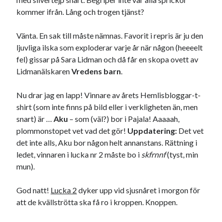
kommer ifrån. Lång och trogen tjänst?
Vänta. En sak till måste nämnas. Favorit i repris är ju den
ljuvliga ilska som exploderar varje år när någon (heeeelt
fel) gissar på Sara Lidman och då får en skopa ovett av
Lidmanälskaren
Vredens barn
.
Nu drar jag en lapp! Vinnare av årets Hemlisbloggar-t-
shirt (som inte finns på bild eller i verkligheten än, men
snart) är …
Aku
– som (väl?) bor i Pajala! Aaaaah,
plommonstopet vet vad det gör!
Uppdatering:
Det vet
det inte alls, Aku bor någon helt annanstans. Rättning i
ledet, vinnaren i lucka nr 2 måste bo i
skfrnnf
(tyst, min
mun).
God natt!
Lucka 2
dyker upp vid sjusnåret i morgon för
att de kvällströtta ska få ro i kroppen. Knoppen.