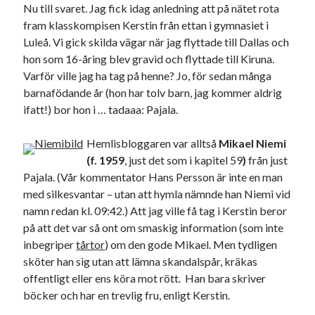
Nu till svaret. Jag fick idag anledning att på nätet rota
fram klasskompisen Kerstin från ettan i gymnasiet i
Luleå. Vi gick skilda vägar när jag flyttade till Dallas och
hon som 16-åring blev gravid och flyttade till Kiruna.
Varför ville jag ha tag på henne? Jo, för sedan många
barnafödande år (hon har tolv barn, jag kommer aldrig
ifatt!) bor hon i … tadaaa: Pajala.
Hemlisbloggaren var alltså
Mikael Niemi
(f. 1959
, just det som i kapitel 59
)
från just
Pajala. (Vår kommentator Hans Persson är inte en man
med silkesvantar – utan att hymla nämnde han Niemi vid
namn redan kl. 09:42.) Att jag ville få tag i Kerstin beror
på att det var så ont om smaskig information (som inte
inbegriper
tårtor
) om den gode Mikael. Men tydligen
sköter han sig utan att lämna skandalspår, kräkas
offentligt eller ens köra mot rött. Han bara skriver
böcker och har en trevlig fru, enligt Kerstin.