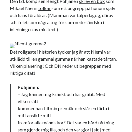
Den f.d. kompisen Bengt Pohjanen
skrev en bok
som
Mikael Niemi
tolkar
som ett angrepp på honom själv
och hans föräldrar. (Mamman var talpedagog, därav
sch-felet som några tog för som nederländska i
inledningen av min text.)
Det roligaste i historien tycker jag är att Niemi var
utklädd till en gammal gumma när han kastade tårtan.
Vilken planering! Och
DN
reder ut begreppen med
riktiga citat!
Pohjanen:
– Jag känner mig kränkt och har gråtit. Med
vilken rätt
kommer han till min premiär och slår en tårta i
mitt ansikte mitt
framför alla människor? Det var en hård tårtning
som gjorde mig illa, och den var gjort [sic] med