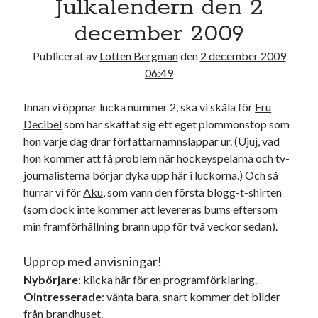
Julkalendern den 2
21
22
23
24
25
26
27
december 2009
28
29
30
31
Publicerat av
Lotten Bergman
den
2 december 2009
« nov
jan »
06:49
Innan vi öppnar lucka nummer 2, ska vi skåla för
Fru
Sök
Decibel
som har skaffat sig ett eget plommonstop som
hon varje dag drar författarnamnslappar ur. (Ujuj, vad
hon kommer att få problem när hockeyspelarna och tv-
journalisterna börjar dyka upp här i luckorna.) Och så
hurrar vi för
Aku
, som vann den första blogg-t-shirten
(som dock inte kommer att levereras bums eftersom
Kategorier
min framförhållning brann upp för två veckor sedan).
Kategorier
Upprop med anvisningar!
Nybörjare
:
klicka här
för en programförklaring.
Ointresserade
: vänta bara, snart kommer det bilder
Etiketter
från brandhuset.