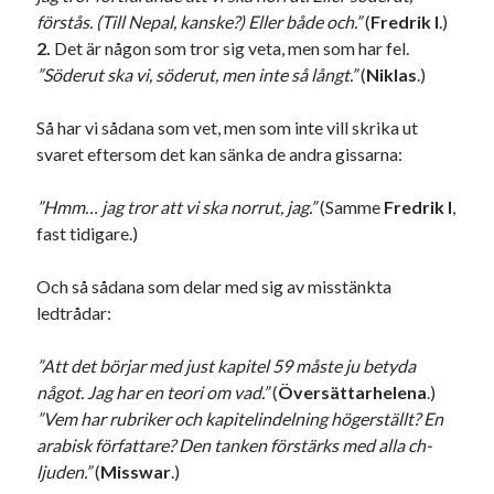
förstås. (Till Nepal, kanske?) Eller både och.”
(
Fredrik I
.)
2.
Det är någon som tror sig veta, men som har fel.
”Söderut ska vi, söderut, men inte så långt.”
(
Niklas
.)
Swish: 070-8885542
Så har vi sådana som vet, men som inte vill skrika ut
svaret eftersom det kan sänka de andra gissarna:
”Hmm… jag tror att vi ska norrut, jag.”
(Samme
Fredrik I
,
fast tidigare.)
Och så sådana som delar med sig av misstänkta
ledtrådar:
”Att det börjar med just kapitel 59 måste ju betyda
något. Jag har en teori om vad.”
(
Översättarhelena
.)
”Vem har rubriker och kapitelindelning högerställt? En
arabisk författare? Den tanken förstärks med alla ch-
ljuden.”
(
Misswar
.)