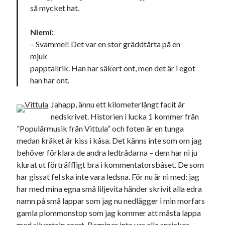
så mycket hat.
Niemi:
– Svammel! Det var en stor gräddtårta på en
mjuk
papptallrik. Han har säkert ont, men det är i egot
han har ont.
Jahapp, ännu ett kilometerlångt facit är
nedskrivet. Historien i lucka 1 kommer från
”Populärmusik från Vittula” och foten är en tunga
medan kräket är kiss i kåsa. Det känns inte som om jag
behöver förklara de andra ledtrådarna – dem har ni ju
klurat ut förträffligt bra i kommentatorsbåset. De som
har gissat fel ska inte vara ledsna. För nu är ni med: jag
har med mina egna små liljevita händer skrivit alla edra
namn på små lappar som jag nu nedlägger i min morfars
gamla plommonstop som jag kommer att måsta lappa
med silvertejp snart. Begriper inte var alla sprickor