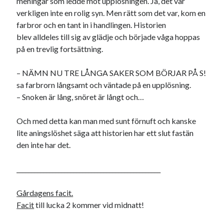
meningar som ledde mot upplösningen. Ja, det var
verkligen inte en rolig syn. Men rätt som det var, kom en
USA
farbror och en tant in i handlingen. Historien
blev alldeles till sig av glädje och började våga hoppas
på en trevlig fortsättning.
Dessa har något gemensamt
Fantastiskt välformulerad moderecensent
– NÄMN NU TRE LÅNGA SAKER SOM BÖRJAR PÅ S!
Onödiga citattecken
sa farbrorn långsamt och väntade på en upplösning.
– Snoken är lång, snöret är långt och…
Dessa har något helt annat gemensamt
Och med detta kan man med sunt förnuft och kanske
lite aningslöshet säga att historien har ett slut fastän
En amerikansk språkpolis
den inte har det.
Fula biblioteksböcker
________________________________________________
Egna länkar
Gårdagens facit.
Bokstävlar & AI – mitt levebröd. Gå en kurs!
Facit
till lucka 2 kommer vid midnatt!
Den stora bloggläsarvärvsveckan