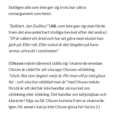
Slutligen alla som inte ger sig trots hur säkra
motargument som helst:
”Solklart. Jan Guillou!”
(
AB
, som inte gav sig utan förde
fram det ena underbart stolliga beviset efter det andra.)
”59 är säkert ett årtal och har att göra med skolan han
gick på. Eller nåt. Eller också är det längden på hans
armar, uttryckt i centimeter.”
(
Olsson
måste däremot ställa sig i skamvrån emedan
Olsson är rädd för att visa upp Olssons obildning.
”Usch, lika stor ångest varje år. För man vill ju inte gissa
fel – och visa hur obildad man är.”
Vad Olsson måste
förstå är att det här inte handlar så mycket om
obildning eller bildning. Det handlar om lattjolajban och
klurerier! Såja, nu får Olsson komma fram ur skamvrån
igen, för annars kan ju inte Olsson gissa fel i lucka 2.)