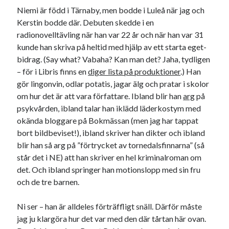
Niemi är född i Tärnaby, men bodde i Luleå när jag och
Kerstin bodde där. Debuten skedde i en
radionovelltävling när han var 22 år och när han var 31
kunde han skriva på heltid med hjälp av ett starta eget-
bidrag. (Say what? Vabaha? Kan man det? Jaha, tydligen
– för i Libris finns en
diger lista på produktioner
.) Han
gör lingonvin, odlar potatis, jagar älg och pratar i skolor
om hur det är att vara författare. Ibland blir han
arg
på
psykvården, ibland talar han iklädd läderkostym med
okända bloggare på Bokmässan (men jag har tappat
bort bildbeviset!), ibland skriver han dikter och ibland
blir han så arg på ”förtrycket av tornedalsfinnarna” (så
står det i NE) att han skriver en hel kriminalroman om
det. Och ibland springer han motionslopp med sin fru
och de tre barnen.
Ni ser – han är alldeles förträffligt snäll. Därför måste
jag ju klargöra hur det var med den där tårtan här ovan.