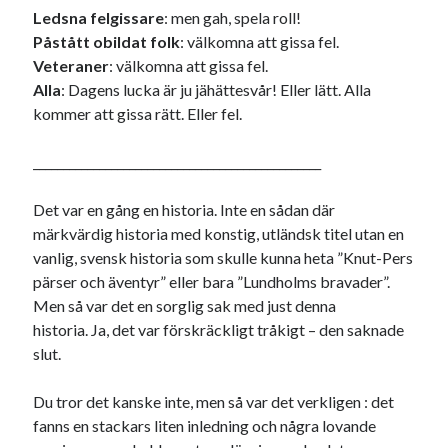
#blogg100
Ledsna felgissare
: men gah, spela roll!
allmänbildning
barn
Påstått obildat folk
: välkomna att gissa fel.
barnen
basket
corona
bil
Veteraner
: välkomna att gissa fel.
Alla
: Dagens lucka är ju jähättesvår! Eller lätt. Alla
död
film
England
fest
fotboll
kommer att gissa rätt. Eller fel.
jobb
historia
hotell
________________________________________________
Julkalendern
Julkalenderfacit
Det var en gång en historia. Inte en sådan där
julkalendern 2021
Julkalendern 2024
konst
märkvärdig historia med konstig, utländsk titel utan en
minne
kåseri
mat
Lund
lifvet
vanlig, svensk historia som skulle kunna heta ”Knut-Pers
minnen
pärser och äventyr” eller bara ”Lundholms bravader”.
mode
musik
museum
Men så var det en sorglig sak med just denna
nostalgi
ord
radio
recept
historia. Ja, det var förskräckligt tråkigt – den saknade
resa
slut.
skola
reklam
sekrutt
språk
Du tror det kanske inte, men så var det verkligen : det
sommar
språkpolis
fanns en stackars liten inledning och några lovande
svenska
tåg
tips
Stockholm