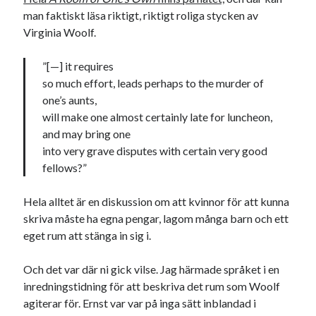
svenska
man faktiskt läsa riktigt, riktigt roliga stycken av
tåg
tips
Stockholm
Virginia Woolf.
USA
”[—] it requires
so much effort, leads perhaps to the murder of
Dessa har något gemensamt
one’s aunts,
will make one almost certainly late for luncheon,
Fantastiskt välformulerad moderecensent
and may bring one
Onödiga citattecken
into very grave disputes with certain very good
fellows?”
Dessa har något helt annat gemensamt
Hela alltet är en diskussion om att kvinnor för att kunna
En amerikansk språkpolis
skriva måste ha egna pengar, lagom många barn och ett
Fula biblioteksböcker
eget rum att stänga in sig i.
Och det var där ni gick vilse. Jag härmade språket i en
Egna länkar
inredningstidning för att beskriva det rum som Woolf
agiterar för. Ernst var var på inga sätt inblandad i
Bokstävlar & AI – mitt levebröd. Gå en kurs!