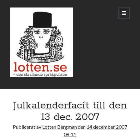
Lotten
öppna
primär
meny
Sidopanel
december 2007
Julkalenderfacit till den
M
T
O
T
F
L
S
13 dec. 2007
1
2
Publicerat av
Lotten Bergman
den
14 december 2007
3
4
5
6
7
8
9
08:11
10
11
12
13
14
15
16