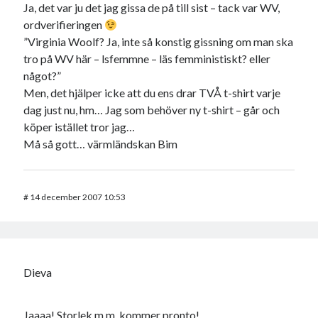
Ja, det var ju det jag gissa de på till sist – tack var WV,
ordverifieringen
”Virginia Woolf? Ja, inte så konstig gissning om man ska
tro på WV här – lsfemmne – läs femministiskt? eller
något?”
Men, det hjälper icke att du ens drar TVÅ t-shirt varje
dag just nu, hm… Jag som behöver ny t-shirt – går och
köper istället tror jag…
Må så gott… värmländskan Bim
#
14 december 2007 10:53
Dieva
Jaaaa! Storlek m.m. kommer pronto!