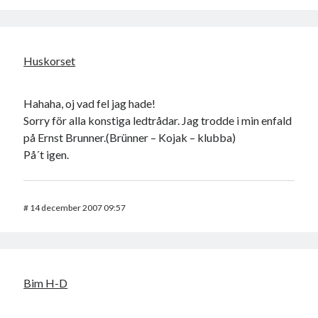
Huskorset
Hahaha, oj vad fel jag hade!
Sorry för alla konstiga ledtrådar. Jag trodde i min enfald
på Ernst Brunner.(Brünner – Kojak – klubba)
På´t igen.
#
14 december 2007 09:57
Bim H-D