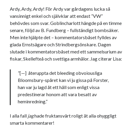
17
18
19
20
21
22
23
Ardy, Ardy, Ardy! För Ardy var gårdagens lucka så
vansinnigt enkel och självklar att endast ”VW”
24
25
26
27
28
29
30
behövdes som svar. Goblincharlott hängde på en timme
31
senare, följd av B. Fundberg – fullständigt bombsäker.
Men inte hjälpte det – kommentatorsbåset fylldes av
« nov
jan »
glada Ernstsägare och Strindbergsönskare. Dagen
slutade i kommentatorsbåset med ett sammelsurium av
fiskar, Skellefteå och svettiga armhålor. Jag citerar Lisa:
Sök
”[—] återuppta det bleeding obvoiousliga
Bloomsbury-spåret kan vi ju gissa på Forster,
han var ju lagd åt ett håll som enligt vissa
predestinerar honom att vara besatt av
Kategorier
heminredning.”
Kategorier
I alla fall
jag
hade fruktansvärt roligt åt alla ohyggligt
smarta kommentarer!