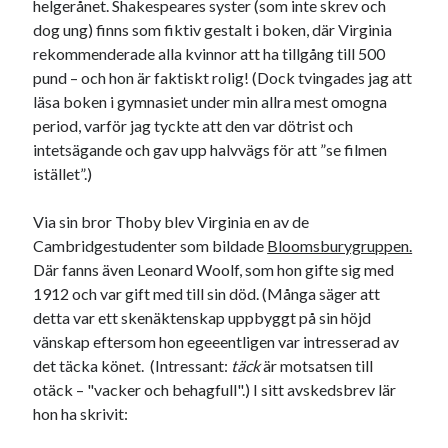
helgerånet. Shakespeares syster (som inte skrev och
Den stora bloggläsarvärvsveckan
dog ung) finns som fiktiv gestalt i boken, där Virginia
Godisbrödet från himlen
rekommenderade alla kvinnor att ha tillgång till 500
Köttfärslimpan på allas läppar
pund – och hon är faktiskt rolig! (Dock tvingades jag att
Länkskolan
läsa boken i gymnasiet under min allra mest omogna
Lotten som Sommarpratare (i fantasin alltså: grupp på FB)
period, varför jag tyckte att den var dötrist och
Vad ska du laga för mat idag? (Recept!)
intetsägande och gav upp halvvägs för att ”se filmen
istället”.)
Meta
Via sin bror Thoby blev Virginia en av de
Logga in
Cambridgestudenter som bildade
Bloomsburygruppen.
Flöde för inlägg
Där fanns även Leonard Woolf, som hon gifte sig med
Flöde för kommentarer
1912 och var gift med till sin död. (Många säger att
WordPress.org
detta var ett skenäktenskap uppbyggt på sin höjd
vänskap eftersom hon egeeentligen var intresserad av
det täcka könet. (Intressant:
täck
är motsatsen till
otäck – "vacker och behagfull".) I sitt avskedsbrev lär
hon ha skrivit:
Pejpalla!