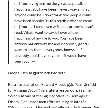
[—] You have given me the greatest possible
happiness. You have been in every way all that
anyone could be. I don’t think two people could
have been happier ’til this terrible disease came.
[—] You see I can’t even write this properly. I can’t
read. What I want to say is I owe all the
Swish: 070-8885542
happiness of my life to you. You have been
entirely patient with me and incredibly good. I
want to say that — everybody knows it. If
anybody could have saved me it would have
been you. [—]
Ooops. Och så gjorde han inte det?
Bara lite snabbt om Edward Albees pjäs ”Vem är rädd
för Virginia Woolf”, vars titel är en parodi på sången
"Who’s Afraid of the Big Bad Wolf?" – som ägs av
Disney. Dock hade man i föreställningen inte råd
(Disney, ni vet) att ha med melodin, så en helt annan sång