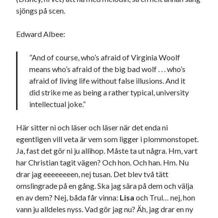
sjöngs på scen.
Edward Albee:
”And of course, who’s afraid of Virginia Woolf
means who’s afraid of the big bad wolf . . . who’s
afraid of living life without false illusions. And it
did strike me as being a rather typical, university
intellectual joke.”
Här sitter ni och läser och läser när det enda ni
egentligen vill veta är vem som ligger i plommonstopet.
Ja, fast det gör ni ju allihop. Måste ta ut några. Hm, vart
har Christian tagit vägen? Och hon. Och han. Hm. Nu
drar jag eeeeeeeen, nej tusan. Det blev två tätt
omslingrade på en gång. Ska jag sära på dem och välja
en av dem? Nej, båda får vinna:
Lisa
och Trul… nej, hon
vann ju alldeles nyss. Vad gör jag nu? Äh, jag drar en ny