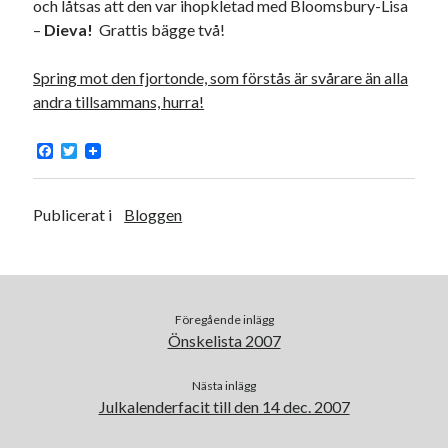
och låtsas att den var ihopkletad med Bloomsbury-Lisa
–
Dieva!
Grattis bägge två!
Spring mot den fjortonde, som förstås är svårare än alla
andra tillsammans, hurra!
F
T
a
w
c
i
e
t
b
t
Publicerat i
Bloggen
o
e
o
r
k
Föregående inlägg
Önskelista 2007
Nästa inlägg
Julkalenderfacit till den 14 dec. 2007