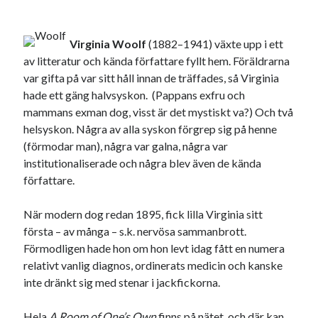
Etiketter
#blogg100
allmänbildning
barn
Virginia Woolf
(1882–1941) växte upp i ett
barnen
av litteratur och kända författare fyllt hem. Föräldrarna
basket
corona
bil
var gifta på var sitt håll innan de träffades, så Virginia
död
film
England
fest
fotboll
hade ett gäng halvsyskon. (Pappans exfru och
mammans exman dog, visst är det mystiskt va?) Och två
jobb
historia
hotell
helsyskon. Några av alla syskon förgrep sig på henne
Julkalendern
(förmodar man), några var galna, några var
Julkalenderfacit
institutionaliserade och några blev även de kända
julkalendern 2021
Julkalendern 2024
konst
författare.
minne
kåseri
mat
Lund
lifvet
När modern dog redan 1895, fick lilla Virginia sitt
minnen
mode
musik
museum
första – av många – s.k. nervösa sammanbrott.
nostalgi
Förmodligen hade hon om hon levt idag fått en numera
ord
radio
recept
relativt vanlig diagnos, ordinerats medicin och kanske
resa
skola
reklam
sekrutt
inte dränkt sig med stenar i jackfickorna.
språk
sommar
språkpolis
Hela
A Room of One’s Own
finns på nätet,
och där kan