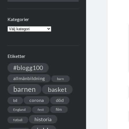
Kategorier
Kategorier
Etiketter
#blogg100
allmänbildning
barn
barnen
basket
corona
död
bil
film
England
fest
historia
fotboll