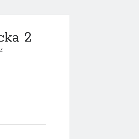
cka 2
7