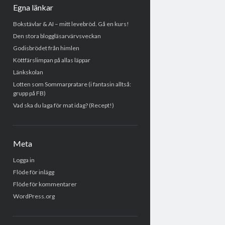
Egna länkar
Bokstävlar & AI – mitt levebröd. Gå en kurs!
Den stora bloggläsarvärvsveckan
Godisbrödet från himlen
Köttfärslimpan på allas läppar
Länkskolan
Lotten som Sommarpratare (i fantasin alltså:
grupp på FB)
Vad ska du laga för mat idag? (Recept!)
Meta
Logga in
Flöde för inlägg
Flöde för kommentarer
WordPress.org