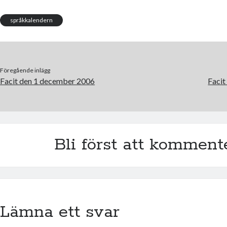
o
t
o
e
k
r
språkkalendern
Föregående inlägg
Facit den 1 december 2006
Facit
Bli först att komment
Lämna ett svar