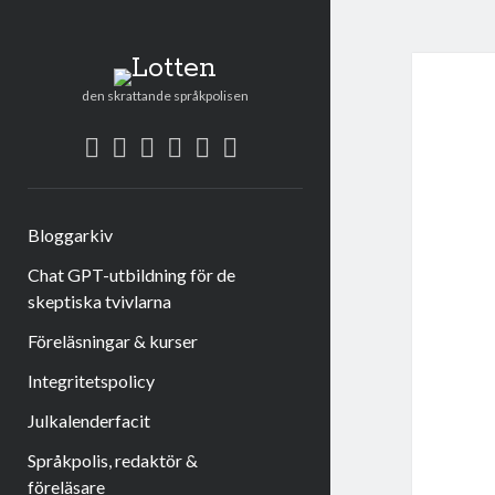
Lotten
den skrattande språkpolisen
twitter
facebook
instagram
linkedin
rss
e-
post
Bloggarkiv
Chat GPT-utbildning för de
skeptiska tvivlarna
Föreläsningar & kurser
Integritetspolicy
Julkalenderfacit
Språkpolis, redaktör &
föreläsare