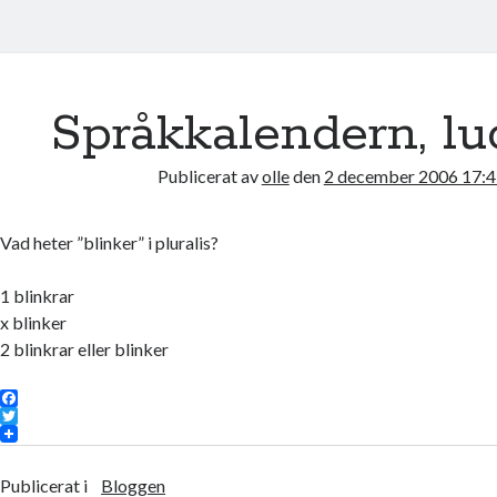
Språkkalendern, lu
Publicerat av
olle
den
2 december 2006 17:4
Vad heter ”blinker” i pluralis?
1 blinkrar
x blinker
2 blinkrar eller blinker
F
a
T
c
w
e
i
Publicerat i
Bloggen
b
t