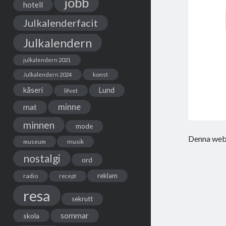
jobb
hotell
Julkalenderfacit
Julkalendern
julkalendern 2021
Julkalendern 2024
konst
kåseri
Lund
lifvet
minne
mat
minnen
mode
Denna webb
musik
museum
nostalgi
ord
reklam
radio
recept
resa
sekrutt
sommar
skola