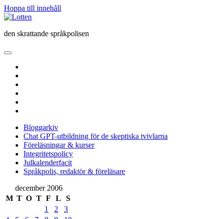
Hoppa till innehåll
Lotten
den skrattande språkpolisen
öppna
primär
twitter
meny
facebook
instagram
linkedin
rss
e-
post
Bloggarkiv
Chat GPT-utbildning för de skeptiska tvivlarna
Föreläsningar & kurser
Integritetspolicy
Julkalenderfacit
Språkpolis, redaktör & föreläsare
Sidopanel
december 2006
M
T
O
T
F
L
S
1
2
3