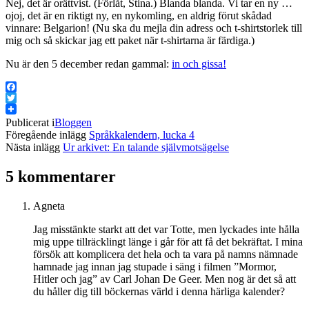
Nej, det är orättvist. (Förlåt, Stina.) Blanda blanda. Vi tar en ny …
ojoj, det är en riktigt ny, en nykomling, en aldrig förut skådad
vinnare: Belgarion! (Nu ska du mejla din adress och t-shirtstorlek till
mig och så skickar jag ett paket när t-shirtarna är färdiga.)
Nu är den 5 december redan gammal:
in och gissa!
Facebook
Twitter
Publicerat i
Bloggen
Föregående inlägg
Språkkalendern, lucka 4
Nästa inlägg
Ur arkivet: En talande självmotsägelse
5 kommentarer
Agneta
Jag misstänkte starkt att det var Totte, men lyckades inte hålla
mig uppe tillräcklingt länge i går för att få det bekräftat. I mina
försök att komplicera det hela och ta vara på namns nämnade
hamnade jag innan jag stupade i säng i filmen ”Mormor,
Hitler och jag” av Carl Johan De Geer. Men nog är det så att
du håller dig till böckernas värld i denna härliga kalender?