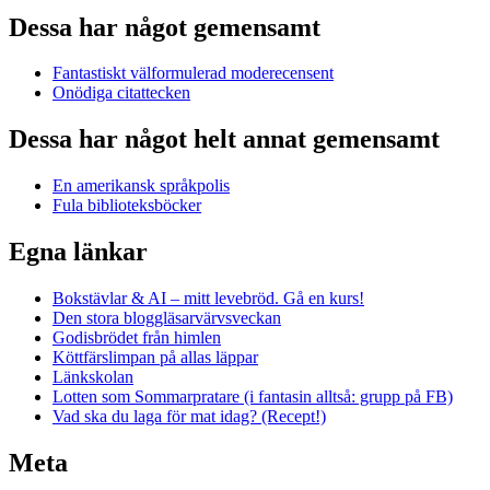
Dessa har något gemensamt
Fantastiskt välformulerad moderecensent
Onödiga citattecken
Dessa har något helt annat gemensamt
En amerikansk språkpolis
Fula biblioteksböcker
Egna länkar
Bokstävlar & AI – mitt levebröd. Gå en kurs!
Den stora bloggläsarvärvsveckan
Godisbrödet från himlen
Köttfärslimpan på allas läppar
Länkskolan
Lotten som Sommarpratare (i fantasin alltså: grupp på FB)
Vad ska du laga för mat idag? (Recept!)
Meta