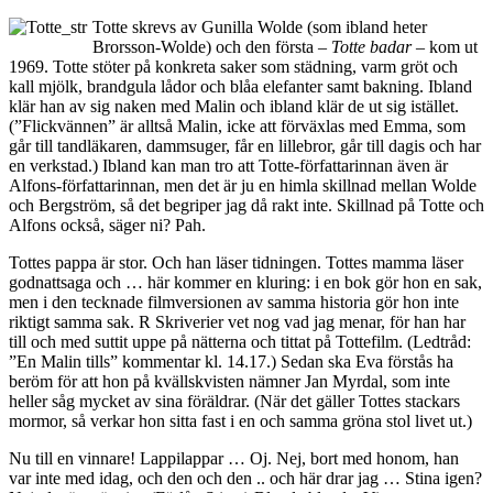
Totte skrevs av Gunilla Wolde (som ibland heter
Brorsson-Wolde) och den första –
Totte badar
– kom ut
1969. Totte stöter på konkreta saker som städning, varm gröt och
kall mjölk, brandgula lådor och blåa elefanter samt bakning. Ibland
klär han av sig naken med Malin och ibland klär de ut sig istället.
(”Flickvännen” är alltså Malin, icke att förväxlas med Emma, som
går till tandläkaren, dammsuger, får en lillebror, går till dagis och har
en verkstad.) Ibland kan man tro att Totte-författarinnan även är
Alfons-författarinnan, men det är ju en himla skillnad mellan Wolde
och Bergström, så det begriper jag då rakt inte. Skillnad på Totte och
Alfons också, säger ni? Pah.
Tottes pappa är stor. Och han läser tidningen. Tottes mamma läser
godnattsaga och … här kommer en kluring: i en bok gör hon en sak,
men i den tecknade filmversionen av samma historia gör hon inte
riktigt samma sak. R Skriverier vet nog vad jag menar, för han har
till och med suttit uppe på nätterna och tittat på Tottefilm. (Ledtråd:
”En Malin tills” kommentar kl. 14.17.) Sedan ska Eva förstås ha
beröm för att hon på kvällskvisten nämner Jan Myrdal, som inte
heller såg mycket av sina föräldrar. (När det gäller Tottes stackars
mormor, så verkar hon sitta fast i en och samma gröna stol livet ut.)
Nu till en vinnare! Lappilappar … Oj. Nej, bort med honom, han
var inte med idag, och den och den .. och här drar jag … Stina igen?