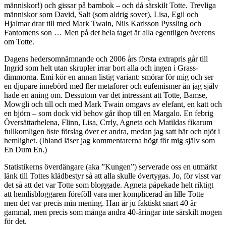
människor!) och gissar på barnbok – och då särskilt Totte. Trevliga
människor som David, Salt (som aldrig sover), Lisa, Egil och
Hjalmar drar till med Mark Twain, Nils Karlsson Pyssling och
Fantomens son … Men på det hela taget är alla egentligen överens
om Totte.
Dagens hedersomnämnande och 2006 års första extrapris går till
Ingrid som helt utan skrupler irrar bort alla och ingen i Grass-
dimmorna. Emi kör en annan listig variant: smörar för mig och ser
en djupare innebörd med fler metaforer och eufemismer än jag själv
hade en aning om. Dessutom var det intressant att Totte, Bamse,
Mowgli och till och med Mark Twain omgavs av elefant, en katt och
en björn – som dock vid behov går ihop till en Margalo. En febrig
Översättarhelena, Flinn, Lisa, Crrly, Agneta och Matildas fikarum
fullkomligen öste förslag över er andra, medan jag satt här och njöt i
hemlighet. (Ibland läser jag kommentarerna högt för mig själv som
En Dum En.)
Statistikerns överdängare (aka ”Kungen”) serverade oss en utmärkt
länk till Tottes klädbestyr så att alla skulle övertygas. Jo, för visst var
det så att det var Totte som bloggade. Agneta påpekade helt riktigt
att hemlisbloggaren föreföll vara mer komplicerad än lille Totte –
men det var precis min mening. Han är ju faktiskt snart 40 år
gammal, men precis som många andra 40-åringar inte särskilt mogen
för det.