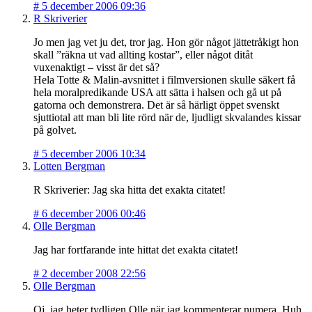
#
5 december 2006 09:36
R Skriverier
Jo men jag vet ju det, tror jag. Hon gör något jättetråkigt hon
skall ”räkna ut vad allting kostar”, eller något ditåt
vuxenaktigt – visst är det så?
Hela Totte & Malin-avsnittet i filmversionen skulle säkert få
hela moralpredikande USA att sätta i halsen och gå ut på
gatorna och demonstrera. Det är så härligt öppet svenskt
sjuttiotal att man bli lite rörd när de, ljudligt skvalandes kissar
på golvet.
#
5 december 2006 10:34
Lotten Bergman
R Skriverier: Jag ska hitta det exakta citatet!
#
6 december 2006 00:46
Olle Bergman
Jag har fortfarande inte hittat det exakta citatet!
#
2 december 2008 22:56
Olle Bergman
Oj, jag heter tydligen Olle när jag kommenterar numera. Huh,