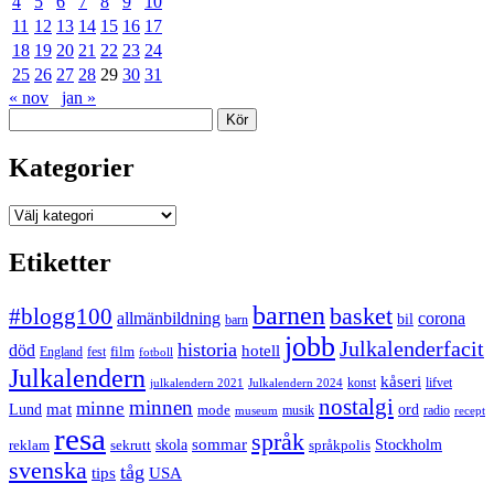
4
5
6
7
8
9
10
11
12
13
14
15
16
17
18
19
20
21
22
23
24
25
26
27
28
29
30
31
« nov
jan »
Sök
Kategorier
Kategorier
Etiketter
barnen
#blogg100
basket
allmänbildning
corona
bil
barn
jobb
Julkalenderfacit
historia
död
hotell
England
fest
film
fotboll
Julkalendern
kåseri
julkalendern 2021
Julkalendern 2024
konst
lifvet
nostalgi
minnen
minne
mat
Lund
mode
ord
musik
radio
museum
recept
resa
språk
sommar
reklam
sekrutt
skola
språkpolis
Stockholm
svenska
tåg
USA
tips