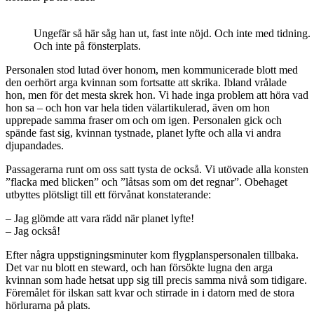
Ungefär så här såg han ut, fast inte nöjd. Och inte med tidning.
Och inte på fönsterplats.
Personalen stod lutad över honom, men kommunicerade blott med
den oerhört arga kvinnan som fortsatte att skrika. Ibland vrålade
hon, men för det mesta skrek hon. Vi hade inga problem att höra vad
hon sa – och hon var hela tiden välartikulerad, även om hon
upprepade samma fraser om och om igen. Personalen gick och
spände fast sig, kvinnan tystnade, planet lyfte och alla vi andra
djupandades.
Passagerarna runt om oss satt tysta de också. Vi utövade alla konsten
”flacka med blicken” och ”låtsas som om det regnar”. Obehaget
utbyttes plötsligt till ett förvånat konstaterande:
– Jag glömde att vara rädd när planet lyfte!
– Jag också!
Efter några uppstigningsminuter kom flygplanspersonalen tillbaka.
Det var nu blott en steward, och han försökte lugna den arga
kvinnan som hade hetsat upp sig till precis samma nivå som tidigare.
Föremålet för ilskan satt kvar och stirrade in i datorn med de stora
hörlurarna på plats.