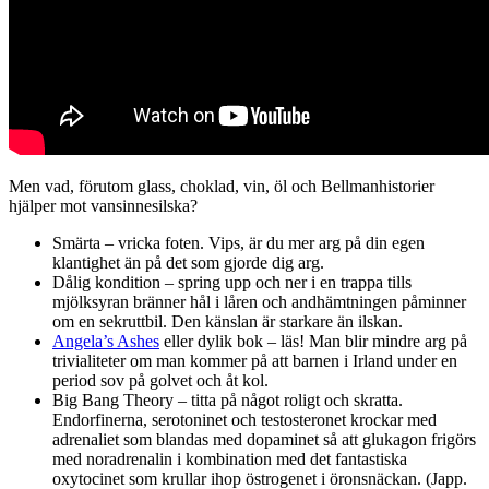
Men vad, förutom glass, choklad, vin, öl och Bellmanhistorier
hjälper mot vansinnesilska?
Smärta – vricka foten. Vips, är du mer arg på din egen
klantighet än på det som gjorde dig arg.
Dålig kondition – spring upp och ner i en trappa tills
mjölksyran bränner hål i låren och andhämtningen påminner
om en sekruttbil. Den känslan är starkare än ilskan.
Angela’s Ashes
eller dylik bok – läs! Man blir mindre arg på
trivialiteter om man kommer på att barnen i Irland under en
period sov på golvet och åt kol.
Big Bang Theory – titta på något roligt och skratta.
Endorfinerna, serotoninet och testosteronet krockar med
adrenaliet som blandas med dopaminet så att glukagon frigörs
med noradrenalin i kombination med det fantastiska
oxytocinet som krullar ihop östrogenet i öronsnäckan. (Japp.