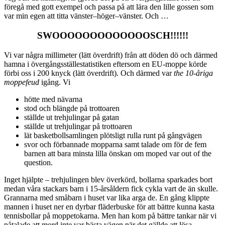
föregå med gott exempel och passa på att lära den lille gossen som
var min egen att titta vänster–höger–vänster. Och …
SWOOOOOOOOOOOOOSCH!!!!!!
Vi var några millimeter (lätt överdrift) från att döden dö och därmed
hamna i övergångsställestatistiken eftersom en EU-moppe körde
förbi oss i 200 knyck (lätt överdrift). Och därmed var
the 10-åriga
moppefeud
igång. Vi
hötte med nävarna
stod och blängde på trottoaren
ställde ut trehjulingar på gatan
ställde ut trehjulingar på trottoaren
lät basketbollsamlingen plötsligt rulla runt på gångvägen
svor och förbannade mopparna samt talade om för de fem
barnen att bara minsta lilla önskan om moped var out of the
question.
Inget hjälpte – trehjulingen blev överkörd, bollarna sparkades bort
medan våra stackars barn i 15-årsåldern fick cykla vart de än skulle.
Grannarna med småbarn i huset var lika arga de. En gång klippte
mannen i huset ner en dyrbar fläderbuske för att bättre kunna kasta
tennisbollar på moppetokarna. Men han kom på bättre tankar när vi
påtalade att mord inte var bästa vägen när det gällde att lösa