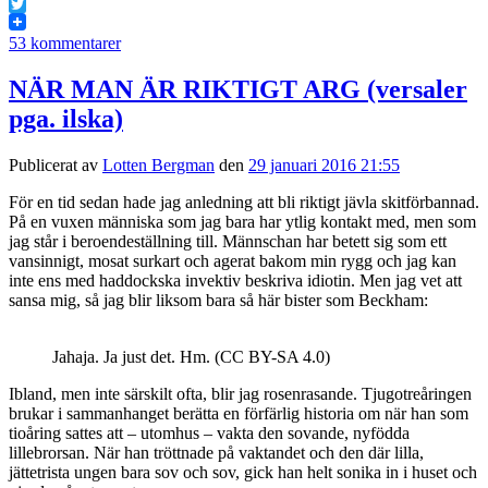
Facebook
Twitter
53 kommentarer
NÄR MAN ÄR RIKTIGT ARG (versaler
pga. ilska)
Publicerat av
Lotten Bergman
den
29 januari 2016 21:55
För en tid sedan hade jag anledning att bli riktigt jävla skitförbannad.
På en vuxen människa som jag bara har ytlig kontakt med, men som
jag står i beroendeställning till. Männschan har betett sig som ett
vansinnigt, mosat surkart och agerat bakom min rygg och jag kan
inte ens med haddockska invektiv beskriva idiotin. Men jag vet att
sansa mig, så jag blir liksom bara så här bister som Beckham:
Jahaja. Ja just det. Hm. (CC BY-SA 4.0)
Ibland, men inte särskilt ofta, blir jag rosenrasande. Tjugotreåringen
brukar i sammanhanget berätta en förfärlig historia om när han som
tioåring sattes att – utomhus – vakta den sovande, nyfödda
lillebrorsan. När han tröttnade på vaktandet och den där lilla,
jättetrista ungen bara sov och sov, gick han helt sonika in i huset och