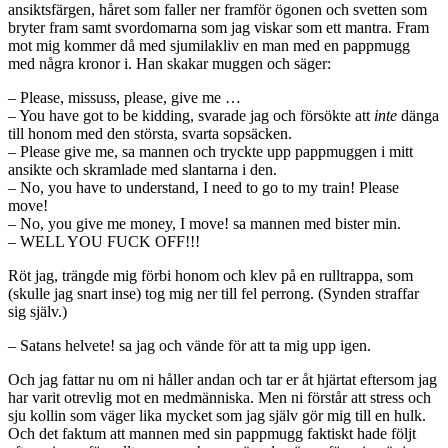
ansiktsfärgen, håret som faller ner framför ögonen och svetten som
bryter fram samt svordomarna som jag viskar som ett mantra. Fram
mot mig kommer då med sjumilakliv en man med en pappmugg
med några kronor i. Han skakar muggen och säger:
– Please, missuss, please, give me …
– You have got to be kidding, svarade jag och försökte att
inte
dänga
till honom med den största, svarta sopsäcken.
– Please give me, sa mannen och tryckte upp pappmuggen i mitt
ansikte och skramlade med slantarna i den.
– No, you have to understand, I need to go to my train! Please
move!
– No, you give me money, I move! sa mannen med bister min.
– WELL YOU FUCK OFF!!!
Röt jag, trängde mig förbi honom och klev på en rulltrappa, som
(skulle jag snart inse) tog mig ner till fel perrong. (Synden straffar
sig själv.)
– Satans helvete! sa jag och vände för att ta mig upp igen.
Och jag fattar nu om ni håller andan och tar er åt hjärtat eftersom jag
har varit otrevlig mot en medmänniska. Men ni förstår att stress och
sju kollin som väger lika mycket som jag själv gör mig till en hulk.
Och det faktum att mannen med sin pappmugg faktiskt hade följt