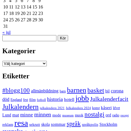
3
4
5
6
7
8
9
10
11
12
13
14
15
16
17
18
19
20
21
22
23
24
25
26
27
28
29
30
31
« jul
Sök
Kategorier
Kategorier
Etiketter
barnen
#blogg100
basket
allmänbildning
corona
bil
barn
jobb
Julkalenderfacit
historia
död
hotell
England
fest
film
fotboll
Julkalendern
kåseri
julkalendern 2021
Julkalendern 2024
konst
lifvet
nostalgi
minnen
minne
mat
Lund
mode
ord
musik
radio
museum
recept
resa
språk
sommar
reklam
sekrutt
skola
språkpolis
Stockholm