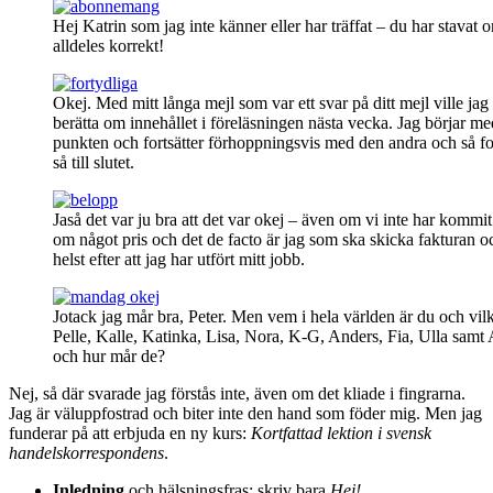
Hej Katrin som jag inte känner eller har träffat – du har stavat o
alldeles korrekt!
Okej. Med mitt långa mejl som var ett svar på ditt mejl ville jag
berätta om innehållet i föreläsningen nästa vecka. Jag börjar me
punkten och fortsätter förhoppningsvis med den andra och så for
så till slutet.
Jaså det var ju bra att det var okej – även om vi inte har kommi
om något pris och det de facto är jag som ska skicka fakturan 
helst efter att jag har utfört mitt jobb.
Jotack jag mår bra, Peter. Men vem i hela världen är du och vilk
Pelle, Kalle, Katinka, Lisa, Nora, K-G, Anders, Fia, Ulla samt
och hur mår de?
Nej, så där svarade jag förstås inte, även om det kliade i fingrarna.
Jag är väluppfostrad och biter inte den hand som föder mig. Men jag
funderar på att erbjuda en ny kurs:
Kortfattad lektion i svensk
handelskorrespondens
.
Inledning
och hälsningsfras: skriv bara
Hej!