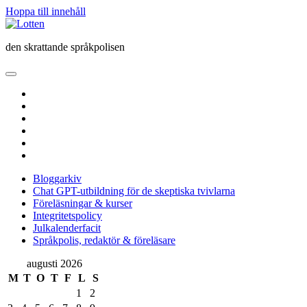
Hoppa till innehåll
Lotten
den skrattande språkpolisen
öppna
primär
twitter
meny
facebook
instagram
linkedin
rss
e-
post
Bloggarkiv
Chat GPT-utbildning för de skeptiska tvivlarna
Föreläsningar & kurser
Integritetspolicy
Julkalenderfacit
Språkpolis, redaktör & föreläsare
Sidopanel
augusti 2026
M
T
O
T
F
L
S
1
2