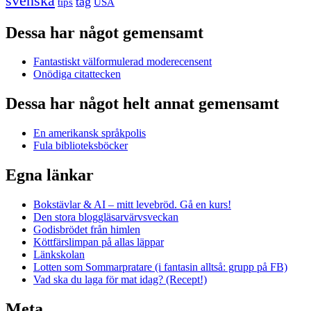
svenska
tåg
USA
tips
Dessa har något gemensamt
Fantastiskt välformulerad moderecensent
Onödiga citattecken
Dessa har något helt annat gemensamt
En amerikansk språkpolis
Fula biblioteksböcker
Egna länkar
Bokstävlar & AI – mitt levebröd. Gå en kurs!
Den stora bloggläsarvärvsveckan
Godisbrödet från himlen
Köttfärslimpan på allas läppar
Länkskolan
Lotten som Sommarpratare (i fantasin alltså: grupp på FB)
Vad ska du laga för mat idag? (Recept!)
Meta