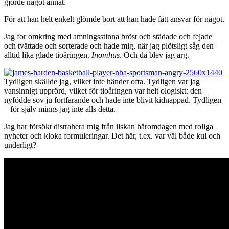
gjorde något annat.
För att han helt enkelt glömde bort att han hade fått ansvar för något.
Jag for omkring med amningsstinna bröst och städade och fejade
och tvättade och sorterade och hade mig, när jag plötsligt såg den
alltid lika glade tioåringen.
Inomhus
. Och då blev jag arg.
Tydligen skällde jag, vilket inte händer ofta. Tydligen var jag
vansinnigt upprörd, vilket för tioåringen var helt ologiskt: den
nyfödde sov ju fortfarande och hade inte blivit kidnappad. Tydligen
– för själv minns jag inte alls detta.
Jag har försökt distrahera mig från ilskan häromdagen med roliga
nyheter och kloka formuleringar. Det här, t.ex. var väl både kul och
underligt?