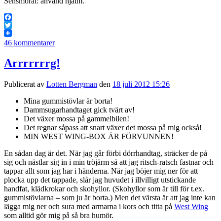
Sensmoral: använd hjälm.
Facebook
Twitter
46 kommentarer
Arrrrrrrg!
Publicerat av
Lotten Bergman
den
18 juli 2012 15:26
Mina gummistövlar är borta!
Dammsugarhandtaget gick tvärt av!
Det växer mossa på gammelbilen!
Det regnar såpass att snart växer det mossa på mig också!
MIN WEST WING-BOX ÄR FÖRVUNNEN!
En sådan dag är det. När jag går förbi dörrhandtag, sträcker de på
sig och nästlar sig in i min tröjärm så att jag ritsch-ratsch fastnar och
tappar allt som jag har i händerna. När jag böjer mig ner för att
plocka upp det tappade, slår jag huvudet i illvilligt utstickande
handfat, klädkrokar och skohyllor. (Skohyllor som är till för t.ex.
gummistövlarna – som ju är borta.) Men det värsta är att jag inte kan
lägga mig ner och sura med armarna i kors och titta på
West Wing
som alltid gör mig på så bra humör.