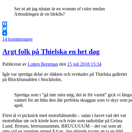
Ser ni att jag nästan är en woman of color medan
Artonåringen är en blekfis?
Facebook
Twitter
14 kommentarer
Argt folk på Thielska en het dag
Publicerat av
Lotten Bergman
den
15 juli 2018 15:34
Igår var spretiga delar av släkten och svettades på Thielska galleriet
på Blockhusudden i Stockholm.
Spretiga som i ”gå inte nära mig, det är för varmt” gick vi lång
vattnet för att hitta den där perfekta skuggan som vi skyr som pe
april.
Först åt vi picknick med motorbåtsutsikt – satan i havet vad det var
motorbåtar ute och körde kors och tvärs som radiobilar på Gröna
Lund. Brrrum, brrrruuuummm, BRUUUUUM – det var som att
sitta vid en rastplats utmed E4:an. Jag glömde tyvärr att ta en bild.