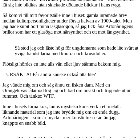
lät sig inte blidkas utan skickade dödande blickar i hans rygg.
Så kom vi till mitt favoritställe inne i huset: gamla inramade brev
mellan kulturpersonligheter under första halvan av 1900-talet. Men
jag hade supit bort mina läsglasögon, så jag fick låna Artonåringens
brillor som har ett glasöga mot närsynthet och ett mot långsynthet.
Så stod jag och läste högt för ungdomarna som hade lite svårt at
yviga handstilarna med knorrar och krusiduller.
Plötsligt hördes en inte alls vän eller ljuv stämma bakom mig.
– URSÄKTA! Får andra kanske också titta lite?
Jag vände mig om och såg ännu en ilsken dam. Med en
Orangeluvas tålamod log jag och bad om ursäkt och trippade ut ur
rummet. Och tänkte: WTF.
Inne i husets forna kök, fanns mystiska konstverk i ett metall-
liknande material som jag inte brydde mig om ett enda dugg.
Artonåringen – som är mycket mer konstintresserad än jag –
knäppte en snabb bild.