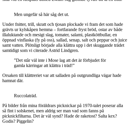
Men ungefär så här såg det ut.
Under fnitter, trill, skratt och tjosan plockade vi fram det som hade
grävts ur kylskåpen hemma – fortfarande fryst bröd, ostar av både
illaluktande och mesigt slag, tomater, salami, plastköttbullar, en
öppnad vinflaska (fy på oss), sallad, senap, salt och peppar och juice
samt vatten. Plötsligt började alla klättra upp i det skuggande trädet
samtidigt som vi citerade Astrid Lindgren.
”Det står väl inte i Mose lag att det är förbjudet för
gamla kärringar att klättra i träd!”
Orsaken till klättreriet var att salladen på outgrundliga vägar hade
hamnat där.
Ruccolaträd.
På bilder från mina föräldrars picknickar på 1970-talet poserar alla
så fint i solskenet, men aldrig ser man vad som fanns på
picknickfiltarna. Det är väl synd? Hade de raketost? Salta kex?
Godis? Piggelin?