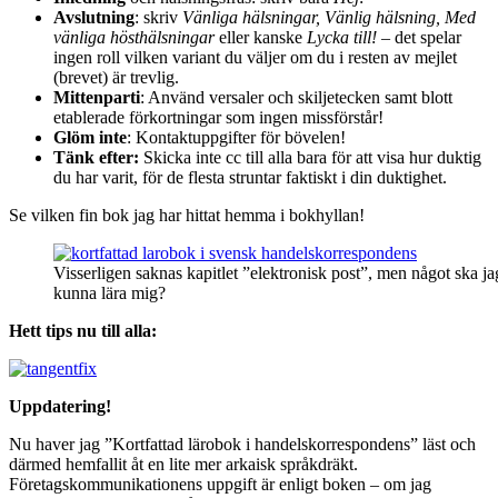
Avslutning
: skriv
Vänliga hälsningar, Vänlig hälsning, Med
vänliga hösthälsningar
eller kanske
Lycka till!
– det spelar
ingen roll vilken variant du väljer om du i resten av mejlet
(brevet) är trevlig.
Mittenparti
: Använd versaler och skiljetecken samt blott
etablerade förkortningar som ingen missförstår!
Glöm inte
: Kontaktuppgifter för bövelen!
Tänk efter:
Skicka inte cc till alla bara för att visa hur duktig
du har varit, för de flesta struntar faktiskt i din duktighet.
Se vilken fin bok jag har hittat hemma i bokhyllan!
Visserligen saknas kapitlet ”elektronisk post”, men något ska ja
kunna lära mig?
Hett tips nu till alla:
Uppdatering!
Nu haver jag ”Kortfattad lärobok i handelskorrespondens” läst och
därmed hemfallit åt en lite mer arkaisk språkdräkt.
Företagskommunikationens uppgift är enligt boken – om jag