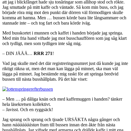
att jag i blickfånget hade sju tonåringar som allihop stod och rökte.
Jag smuttade på mitt kaffe och väntade. Så kom min buss, och jag
började röra mig mot den punkt där dörren väl förmodligen skulle
komma att hamna. Men … bussen körde bara lite långsammare och
stannade inte – och tog fart och bara körde iväg.
Med busskortet i munnen och kaffet i handen började jag springa.
Med min fria hand viftade jag mot busschauffören som jag såg klart
och tydligt, men som tydligen inte såg mig.
– DIN JÄÄÄ…
RRR 271
!
Vad jag skulle med det där registreringsnumret just då kunde jag inte
riktigt räkna ut, men det man kan lägga på minnet, ska man väl
lägga på minnet. Jag bestämde mig raskt för att springa bredvid
bussen till nästa busshållplats. På det här viset:
– Men … på dåliga knän och med kaffemuggen i handen? tänker
hela läsekretsen kollektivt.
– Javisst. Och en ryggsäck!
Jag sprang och sprang och tjoade URSÄKTA några gånger och
hann
nääääääästan
fram till bussen innan den åkte från nästa
busshållplats. Jag viftade med armarna och drällde kaffe i mitt ena