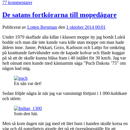
77 kommentarer
De satans fortkörarna till mopedägare
Publicerat av
Lotten Bergman
den
1 oktober 2014 00:01
Under 1979 skaffade alla killar i klassen moppe ity jag bortåt Luleå
bodde och man där inte kunde vara kille utan moppe om man hade
åldern inne. Janne, Pekkari, Gezo, Karlsson och Lattjo for omkring
på knattrande fartvidunder som de kapade kolvar och filade kuggar
på så att de skulle kunna blåsa fram i 40 istället för 30 km/h. Jag var
helt oinsatt men kunde med kännarmin säga ”Puch Dakota ’75” om
någon bad mig.
En sån var det!
Sedan följde några år när jag var vansinnigt förtjust i 1 000-kubikare
och större.
Som den här.
Men så kom dagen när jag med ett litet barn i handen skulle korsa en
väg och då naturligtvis gjorde det på ett övergångsställe för att