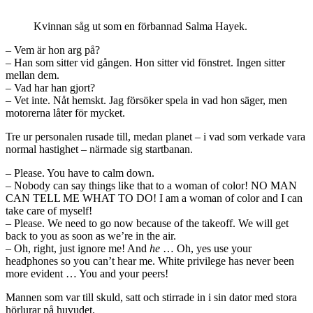
Kvinnan såg ut som en förbannad Salma Hayek.
– Vem är hon arg på?
– Han som sitter vid gången. Hon sitter vid fönstret. Ingen sitter
mellan dem.
– Vad har han gjort?
– Vet inte. Nåt hemskt. Jag försöker spela in vad hon säger, men
motorerna låter för mycket.
Tre ur personalen rusade till, medan planet – i vad som verkade vara
normal hastighet – närmade sig startbanan.
– Please. You have to calm down.
– Nobody can say things like that to a woman of color! NO MAN
CAN TELL ME WHAT TO DO! I am a woman of color and I can
take care of myself!
– Please. We need to go now because of the takeoff. We will get
back to you as soon as we’re in the air.
– Oh, right, just ignore me! And
he
… Oh, yes use your
headphones so you can’t hear me. White privilege has never been
more evident … You and your peers!
Mannen som var till skuld, satt och stirrade in i sin dator med stora
hörlurar på huvudet.