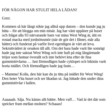
FÖR NÅGON HAR STULIT HELA LÅDAN!
Grrrr.
Kommen så här långt sökte jag alltså upp datorn – den kunde jag ju
hitta – för att blogga om min misär. Jag har vänt uppåner på huset
och frågat alla 93 närvarande barn var mina West Wing är, ätit en
rostad macka med jordnötssmör (när de gör det i filmer, mår alla
bättre) och funderat på varför livet egentligen är värt att leva.
Sekruttvädret är orsaken till allt. Om det bara hade varit lite somrigt
hade jag inte saknat West Wing och inte haft på mig långärmade
tröjor som fastnar överallt och inte behövt leta efter de fina
gummistövlarna … fast förmodligen hade cyklopet och bikinin varit
borta istället. Och förmodligen hade jag fastn…
– Mamma! Kolla, den här kan du ju titta på istället för West Wing!
Den heter Vita huset och ser likadan ut. Jag hittade den under dina
gummistövlar i hallen.
Aaaaaah. Såja. Nu känns allt bättre. Men vaff… Vad är det där som
spricker fram mellan molnen? Schaaas!