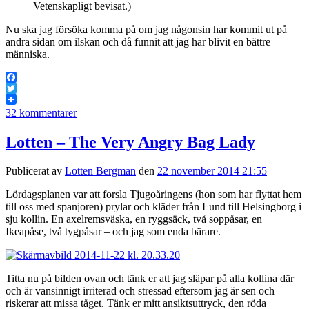
Vetenskapligt bevisat.)
Nu ska jag försöka komma på om jag någonsin har kommit ut på
andra sidan om ilskan och då funnit att jag har blivit en bättre
människa.
Facebook
Twitter
32 kommentarer
Lotten – The Very Angry Bag Lady
Publicerat av
Lotten Bergman
den
22 november 2014 21:55
Lördagsplanen var att forsla Tjugoåringens (hon som har flyttat hem
till oss med spanjoren) prylar och kläder från Lund till Helsingborg i
sju kollin. En axelremsväska, en ryggsäck, två soppåsar, en
Ikeapåse, två tygpåsar – och jag som enda bärare.
Titta nu på bilden ovan och tänk er att jag släpar på alla kollina där
och är vansinnigt irriterad och stressad eftersom jag är sen och
riskerar att missa tåget. Tänk er mitt ansiktsuttryck, den röda