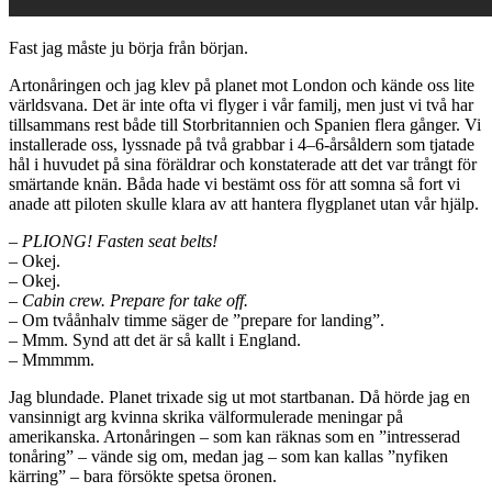
Fast jag måste ju börja från början.
Artonåringen och jag klev på planet mot London och kände oss lite
världsvana. Det är inte ofta vi flyger i vår familj, men just vi två har
tillsammans rest både till Storbritannien och Spanien flera gånger. Vi
installerade oss, lyssnade på två grabbar i 4–6-årsåldern som tjatade
hål i huvudet på sina föräldrar och konstaterade att det var trångt för
smärtande knän. Båda hade vi bestämt oss för att somna så fort vi
anade att piloten skulle klara av att hantera flygplanet utan vår hjälp.
–
PLIONG! Fasten seat belts!
– Okej.
– Okej.
–
Cabin crew. Prepare for take off.
– Om tvåånhalv timme säger de ”prepare for landing”.
– Mmm. Synd att det är så kallt i England.
– Mmmmm.
Jag blundade. Planet trixade sig ut mot startbanan. Då hörde jag en
vansinnigt arg kvinna skrika välformulerade meningar på
amerikanska. Artonåringen – som kan räknas som en ”intresserad
tonåring” – vände sig om, medan jag – som kan kallas ”nyfiken
kärring” – bara försökte spetsa öronen.