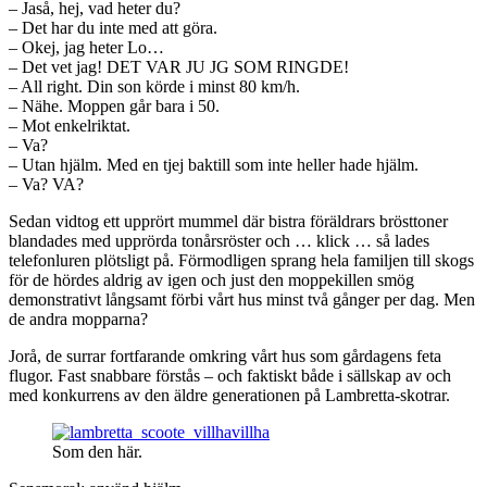
– Jaså, hej, vad heter du?
– Det har du inte med att göra.
– Okej, jag heter Lo…
– Det vet jag! DET VAR JU JG SOM RINGDE!
– All right. Din son körde i minst 80 km/h.
– Nähe. Moppen går bara i 50.
– Mot enkelriktat.
– Va?
– Utan hjälm. Med en tjej baktill som inte heller hade hjälm.
– Va? VA?
Sedan vidtog ett upprört mummel där bistra föräldrars brösttoner
blandades med upprörda tonårsröster och … klick … så lades
telefonluren plötsligt på. Förmodligen sprang hela familjen till skogs
för de hördes aldrig av igen och just den moppekillen smög
demonstrativt långsamt förbi vårt hus minst två gånger per dag. Men
de andra mopparna?
Jorå, de surrar fortfarande omkring vårt hus som gårdagens feta
flugor. Fast snabbare förstås – och faktiskt både i sällskap av och
med konkurrens av den äldre generationen på Lambretta-skotrar.
Som den här.