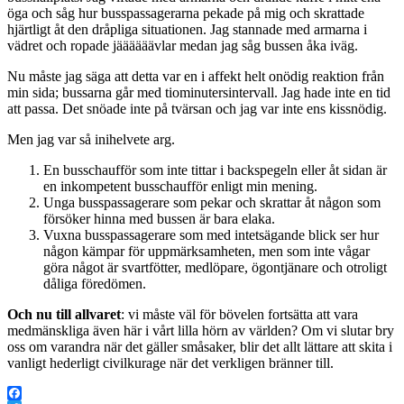
öga och såg hur busspassagerarna pekade på mig och skrattade
hjärtligt åt den dråpliga situationen. Jag stannade med armarna i
vädret och ropade jäääääävlar medan jag såg bussen åka iväg.
Nu måste jag säga att detta var en i affekt helt onödig reaktion från
min sida; bussarna går med tiominutersintervall. Jag hade inte en tid
att passa. Det snöade inte på tvärsan och jag var inte ens kissnödig.
Men jag var så inihelvete arg.
En busschaufför som inte tittar i backspegeln eller åt sidan är
en inkompetent busschaufför enligt min mening.
Unga busspassagerare som pekar och skrattar åt någon som
försöker hinna med bussen är bara elaka.
Vuxna busspassagerare som med intetsägande blick ser hur
någon kämpar för uppmärksamheten, men som inte vågar
göra något är svartfötter, medlöpare, ögontjänare och otroligt
dåliga föredömen.
Och nu till allvaret
: vi måste väl för bövelen fortsätta att vara
medmänskliga även här i vårt lilla hörn av världen? Om vi slutar bry
oss om varandra när det gäller småsaker, blir det allt lättare att skita i
vanligt hederligt civilkurage när det verkligen bränner till.