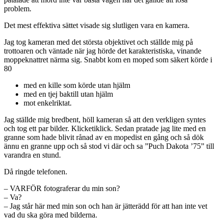
problem.
Det mest effektiva sättet visade sig slutligen vara en kamera.
Jag tog kameran med det största objektivet och ställde mig på
trottoaren och väntade när jag hörde det karakteristiska, vinande
moppeknattret närma sig. Snabbt kom en moped som säkert körde i
80
med en kille som körde utan hjälm
med en tjej baktill utan hjälm
mot enkelriktat.
Jag ställde mig bredbent, höll kameran så att den verkligen syntes
och tog ett par bilder. Klicketiklick. Sedan pratade jag lite med en
granne som hade blivit rånad av en mopedist en gång och så dök
ännu en granne upp och så stod vi där och sa ”Puch Dakota ’75” till
varandra en stund.
Då ringde telefonen.
– VARFÖR fotograferar du min son?
– Va?
– Jag står här med min son och han är jätterädd för att han inte vet
vad du ska göra med bilderna.