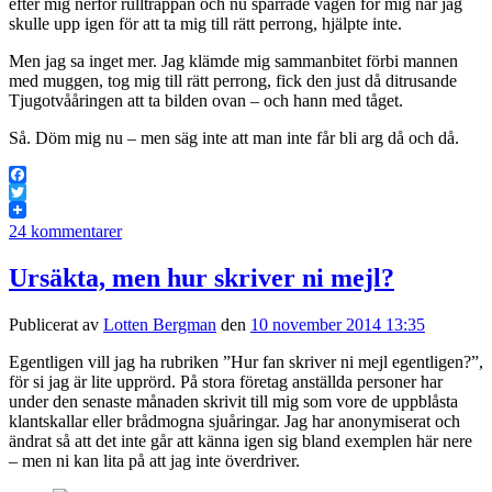
efter mig nerför rulltrappan och nu spärrade vägen för mig när jag
skulle upp igen för att ta mig till rätt perrong, hjälpte inte.
Men jag sa inget mer. Jag klämde mig sammanbitet förbi mannen
med muggen, tog mig till rätt perrong, fick den just då ditrusande
Tjugotvååringen att ta bilden ovan – och hann med tåget.
Så. Döm mig nu – men säg inte att man inte får bli arg då och då.
Facebook
Twitter
24 kommentarer
Ursäkta, men hur skriver ni mejl?
Publicerat av
Lotten Bergman
den
10 november 2014 13:35
Egentligen vill jag ha rubriken ”Hur fan skriver ni mejl egentligen?”,
för si jag är lite upprörd. På stora företag anställda personer har
under den senaste månaden skrivit till mig som vore de uppblåsta
klantskallar eller brådmogna sjuåringar. Jag har anonymiserat och
ändrat så att det inte går att känna igen sig bland exemplen här nere
– men ni kan lita på att jag inte överdriver.