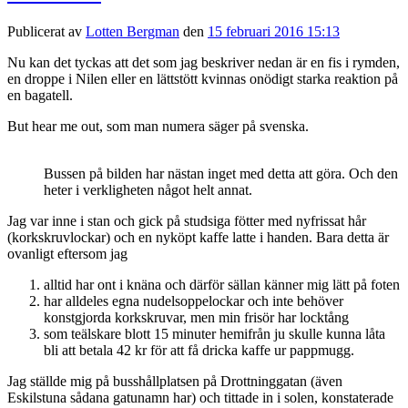
Publicerat av
Lotten Bergman
den
15 februari 2016 15:13
Nu kan det tyckas att det som jag beskriver nedan är en fis i rymden,
en droppe i Nilen eller en lättstött kvinnas onödigt starka reaktion på
en bagatell.
But hear me out, som man numera säger på svenska.
Bussen på bilden har nästan inget med detta att göra. Och den
heter i verkligheten något helt annat.
Jag var inne i stan och gick på studsiga fötter med nyfrissat hår
(korkskruvlockar) och en nyköpt kaffe latte i handen. Bara detta är
ovanligt eftersom jag
alltid har ont i knäna och därför sällan känner mig lätt på foten
har alldeles egna nudelsoppelockar och inte behöver
konstgjorda korkskruvar, men min frisör har locktång
som teälskare blott 15 minuter hemifrån ju skulle kunna låta
bli att betala 42 kr för att få dricka kaffe ur pappmugg.
Jag ställde mig på busshållplatsen på Drottninggatan (även
Eskilstuna sådana gatunamn har) och tittade in i solen, konstaterade