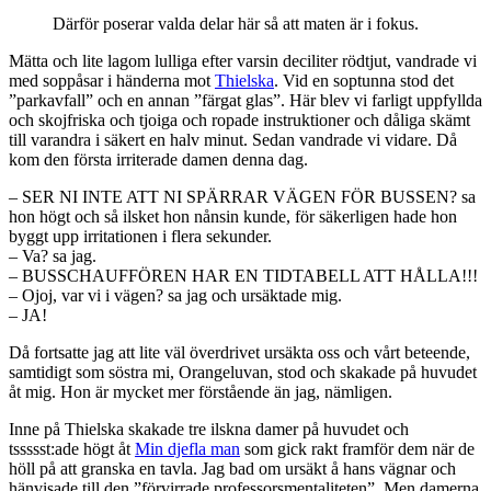
Därför poserar valda delar här så att maten är i fokus.
Mätta och lite lagom lulliga efter varsin deciliter rödtjut, vandrade vi
med soppåsar i händerna mot
Thielska
. Vid en soptunna stod det
”parkavfall” och en annan ”färgat glas”. Här blev vi farligt uppfyllda
och skojfriska och tjoiga och ropade instruktioner och dåliga skämt
till varandra i säkert en halv minut. Sedan vandrade vi vidare. Då
kom den första irriterade damen denna dag.
– SER NI INTE ATT NI SPÄRRAR VÄGEN FÖR BUSSEN? sa
hon högt och så ilsket hon nånsin kunde, för säkerligen hade hon
byggt upp irritationen i flera sekunder.
– Va? sa jag.
– BUSSCHAUFFÖREN HAR EN TIDTABELL ATT HÅLLA!!!
– Ojoj, var vi i vägen? sa jag och ursäktade mig.
– JA!
Då fortsatte jag att lite väl överdrivet ursäkta oss och vårt beteende,
samtidigt som söstra mi, Orangeluvan, stod och skakade på huvudet
åt mig. Hon är mycket mer förstående än jag, nämligen.
Inne på Thielska skakade tre ilskna damer på huvudet och
tssssst:ade högt åt
Min djefla man
som gick rakt framför dem när de
höll på att granska en tavla. Jag bad om ursäkt å hans vägnar och
hänvisade till den ”förvirrade professorsmentaliteten”. Men damerna