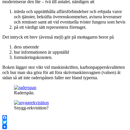
moderniserar den lite – två till antalet, nämligen att
inleda och upprätthålla affärsförbindelser och erbjuda varor
och tjänster, bekräfta överenskommelser, avisera leveranser
och remisser samt att vid eventuella tvister fungera som bevis
på ett värdigt sätt representera företaget.
Det intryck ett brev (ävenså mejl) gör på mottagaren beror på
dess utseende
hur informationen är uppställd
formuleringskonsten.
Boken lägger stor vikt vid maskinskriften, karbonpapperskvaliteten
och hur man ska göra för att föra skrivmaskinsvagnen (valsen) åt
sidan så att inte raderspånen faller ner bland typerna.
Raderspån.
Snygg-rekvisition?
Facebook
Twitter