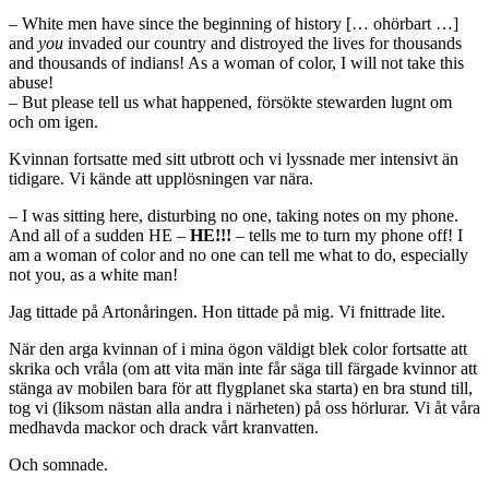
– White men have since the beginning of history [… ohörbart …]
and
you
invaded our country and distroyed the lives for thousands
and thousands of indians! As a woman of color, I will not take this
abuse!
– But please tell us what happened, försökte stewarden lugnt om
och om igen.
Kvinnan fortsatte med sitt utbrott och vi lyssnade mer intensivt än
tidigare. Vi kände att upplösningen var nära.
– I was sitting here, disturbing no one, taking notes on my phone.
And all of a sudden HE –
HE!!!
– tells me to turn my phone off! I
am a woman of color and no one can tell me what to do, especially
not you, as a white man!
Jag tittade på Artonåringen. Hon tittade på mig. Vi fnittrade lite.
När den arga kvinnan of i mina ögon väldigt blek color fortsatte att
skrika och vråla (om att vita män inte får säga till färgade kvinnor att
stänga av mobilen bara för att flygplanet ska starta) en bra stund till,
tog vi (liksom nästan alla andra i närheten) på oss hörlurar. Vi åt våra
medhavda mackor och drack vårt kranvatten.
Och somnade.