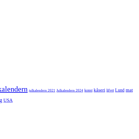
kalendern
mat
kåseri
Lund
julkalendern 2021
Julkalendern 2024
konst
lifvet
g
USA