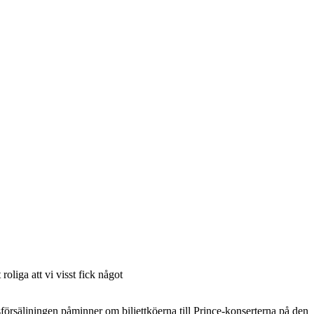
liga att vi visst fick något
försäljningen påminner om biljettköerna till Prince-konserterna på den