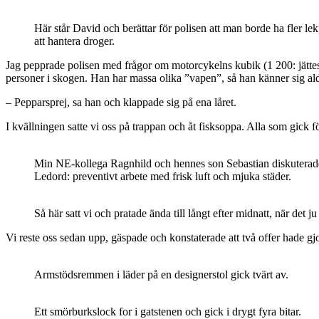
Här står David och berättar för polisen att man borde ha fler lek
att hantera droger.
Jag pepprade polisen med frågor om motorcykelns kubik (1 200: jättest
personer i skogen. Han har massa olika ”vapen”, så han känner sig ald
– Pepparsprej, sa han och klappade sig på ena låret.
I kvällningen satte vi oss på trappan och åt fisksoppa. Alla som gick
Min NE-kollega Ragnhild och hennes son Sebastian diskuterade ar
Ledord: preventivt arbete med frisk luft och mjuka städer.
Så här satt vi och pratade ända till långt efter midnatt, när det 
Vi reste oss sedan upp, gäspade och konstaterade att två offer hade gj
Armstödsremmen i läder på en designerstol gick tvärt av.
Ett smörburkslock for i gatstenen och gick i drygt fyra bitar.