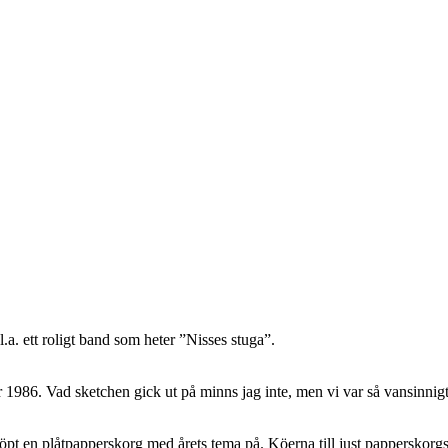
.a. ett roligt band som heter ”Nisses stuga”.
86. Vad sketchen gick ut på minns jag inte, men vi var så vansinnigt ro
pt en plåtpapperskorg med årets tema på. Köerna till just papperskorgs