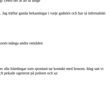
ng! (Men det är än så länge
 Jag träffar gamla bekantingar i varje gathörn och har så infernaliskt
– liksom många andra områden
r alla främlingar som spontant tar kontakt med honom. Idag satt vi
 och pekade ogenerat på polisen och sa: