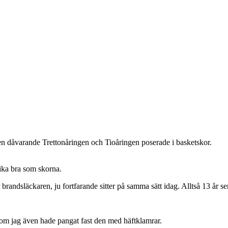
 den dåvarande Trettonåringen och Tioåringen poserade i basketskor.
lika bra som skorna.
 brandsläckaren, ju fortfarande sitter på samma sätt idag. Alltså 13 år se
tersom jag även hade pangat fast den med häftklamrar.