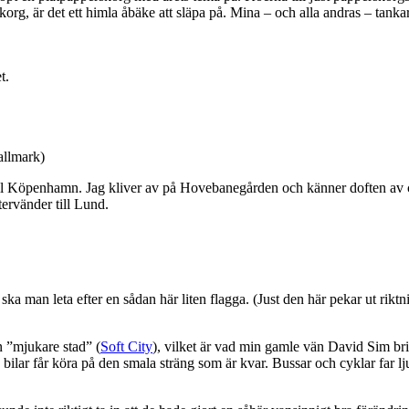
korg, är det ett himla åbäke att släpa på. Mina – och alla andras – tanka
t.
allmark)
ill Köpenhamn. Jag kliver av på Hovebanegården och känner doften av cig
tervänder till Lund.
 man leta efter en sådan här liten flagga. (Just den här pekar ut rikt
 ”mjukare stad” (
Soft City
), vilket är vad min gamle vän David Sim br
å bilar får köra på den smala sträng som är kvar. Bussar och cyklar far l