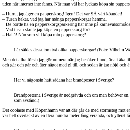
tiden när internet inte fanns. När man väl har lyckats köpa sin pappers
– Hurra, jag äger en papperskorg! Igen! Det var SÅ värt köandet!
– Tusan hakar, vad jag har många papperskorgar hemma.
– De borde ha en papperskorgsparkering här inne på karnevalsområde
– Vad tusan skulle jag köpa en papperskorg för?
– Hallå! Nån som vill köpa min papperskorg?
I år såldes dessutom två olika papperskorgar! (Foto: Vilhelm W
Men det allra första jag gör numera när jag besöker Lund, är att åka t
och går och går och äter något med øl till, och sedan är jag nöjd och å
Har vi någonsin haft sådana här brandposter i Sverige?
Brandposterna i Sverige är nedgrävda och om man behöver en, ska
som avstånd.)
Det coolaste med Köpenhamn var att där går de med stormsteg mot en
var helt övertäckt av en flera hundra meter lång veranda, och ytterst f