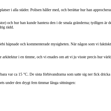
platser i alla städer. Polisen håller med, och berättar hur han approcher
or) och hur han kunde hantera den i de smala gränderna; tydligen är de
rig rädd.
 förbi häpnade och kommenterade mysigheten. När någon som vi faktiskt 
kitektur i en timme, och vi enades om att vi ju visste precis hur världs
ju bara var ca 15 °C. De sista förbivandrarna som satte sig ner fick drick
orts under den drygt fem timmar långa sittningen: