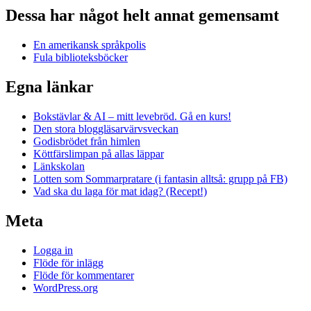
Dessa har något helt annat gemensamt
En amerikansk språkpolis
Fula biblioteksböcker
Egna länkar
Bokstävlar & AI – mitt levebröd. Gå en kurs!
Den stora bloggläsarvärvsveckan
Godisbrödet från himlen
Köttfärslimpan på allas läppar
Länkskolan
Lotten som Sommarpratare (i fantasin alltså: grupp på FB)
Vad ska du laga för mat idag? (Recept!)
Meta
Logga in
Flöde för inlägg
Flöde för kommentarer
WordPress.org