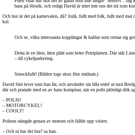
Pilen visar hur stor del av gatan som inte längre ”behövs”. Jag k
bara på försök, och enligt David är träet inte ens det trä som 
Och hur är det på karnevalen, då? Jodå, fullt med folk, fullt med mat o
kul.
Och se, vilka intressanta kopplingar & kablar som ormar sig g
Detta är en liten, liten plätt som heter Petriplatsen. Där står 
– till cykelparkering.
Smockfullt! (Bilden togs strax före midnatt.)
David Sim lever som han lär, och använder sin lilla entré ut mot Bre
där och pratade med en av hans kompisar, när en polis plötsligt dök upp
– POLIS!
– MOTORCYKEL!
– COOLT!
Polisen stängde genast av motorn och fällde upp visiret.
– Och ni har det bra? sa han.