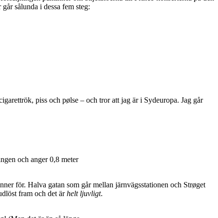
r går sålunda i dessa fem steg:
arettrök, piss och pølse – och tror att jag är i Sydeuropa. Jag går
ningen och anger 0,8 meter
inner för. Halva gatan som går mellan järnvägsstationen och Strøget
judlöst fram och det är
helt ljuvligt
.