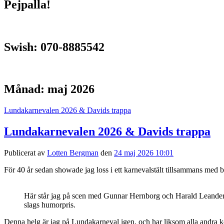
Pejpalla!
Swish: 070-8885542
Månad:
maj 2026
Lundakarnevalen 2026 & Davids trappa
Lundakarnevalen 2026 & Davids trappa
Publicerat av
Lotten Bergman
den
24 maj 2026 10:01
För 40 år sedan showade jag loss i ett karnevalstält tillsammans med bl
Här står jag på scen med Gunnar Hernborg och Harald Leander 19
slags humorpris.
Denna helg är jag på Lundakarneval igen, och har liksom alla andra kö