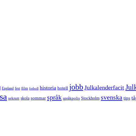
jobb
Jul
Julkalenderfacit
historia
d
hotell
England
fest
film
fotboll
sa
språk
svenska
tå
sommar
tips
sekrutt
skola
språkpolis
Stockholm