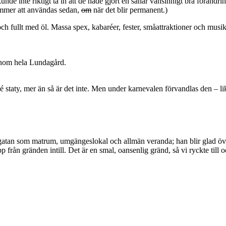
unde inte riktigt ta in att de hade gjort en såhär vansinnigt bra förändri
kommer att användas sedan,
om
när det blir permanent.)
ch fullt med öl. Massa spex, kabaréer, fester, småattraktioner och musik.
enom hela Lundagård.
Linné staty, mer än så är det inte. Men under karnevalen förvandlas den 
dgatan som matrum, umgängeslokal och allmän veranda; han blir glad öve
 från gränden intill. Det är en smal, oansenlig gränd, så vi ryckte till