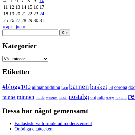
4
5
6
7
8
9
10
11
12
13
14
15
16
17
18
19
20
21
22
23
24
25
26
27
28
29
30
31
« apr
jun »
Sök
Kategorier
Kategorier
Etiketter
barnen
#blogg100
basket
allmänbildning
corona
dö
bil
barn
re
nostalgi
minnen
minne
mode
ord
reklam
musik
radio
museum
recept
Dessa har något gemensamt
Fantastiskt välformulerad moderecensent
Onödiga citattecken