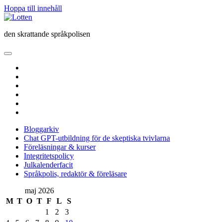
Hoppa till innehåll
Lotten
den skrattande språkpolisen
öppna
primär
twitter
meny
facebook
instagram
linkedin
rss
e-
post
Bloggarkiv
Chat GPT-utbildning för de skeptiska tvivlarna
Föreläsningar & kurser
Integritetspolicy
Julkalenderfacit
Språkpolis, redaktör & föreläsare
Sidopanel
maj 2026
M
T
O
T
F
L
S
1
2
3