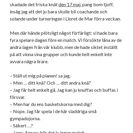
skadade det friska knät
den 17 maj
, pang bom tjoff,
insåg jag att det ju bara skulle bli coachande och
solande under turneringen i Lloret de Mar förra veckan.
Men där hände plötsligt något förfärligt: vi hade bara
fyra spelare dagen före en match. Vi försökte låna av de
andra lagen från vår klubb, men de hade siktet inställt
på att vinna sina grupper och kunde helt enkelt inte
avvara några lirare.
– Ställ ut mig på planen! sa jag.
– Men … ditt knä? Och … ditt andra knä?
– Jag får helt enkelt gå. Jag kan ju knuffas och buffas i
försvar.
– Men har du ens basketskorna med dig?
– Nope. Jag får spela i de här sladdriga små
gympadojorna.
– Säkert …?
– Japp. Annars blir det ju ingen match.