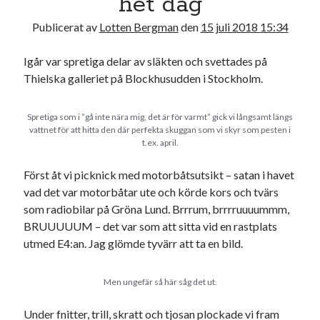
het dag
Publicerat av
Lotten Bergman
den
15 juli 2018 15:34
Igår var spretiga delar av släkten och svettades på
Thielska galleriet på Blockhusudden i Stockholm.
Spretiga som i ”gå inte nära mig, det är för varmt” gick vi långsamt längs
vattnet för att hitta den där perfekta skuggan som vi skyr som pesten i
t.ex. april.
Först åt vi picknick med motorbåtsutsikt – satan i havet
vad det var motorbåtar ute och körde kors och tvärs
som radiobilar på Gröna Lund. Brrrum, brrrruuuummm,
BRUUUUUM – det var som att sitta vid en rastplats
utmed E4:an. Jag glömde tyvärr att ta en bild.
Men ungefär så här såg det ut.
Under fnitter, trill, skratt och tjosan plockade vi fram