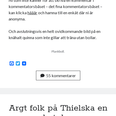
Ni som inte känner för att skriva en kommentar i
kommentatorsbåset – det fina kommentatorsbåset –
kan klicka
hääär
och hamna till en enkät där ni är
anonyma.
Och avslutningsvis en helt ovidkommande bild på en
knähalt quinna som inte gillar att träna utan bollar.
Plankboll.
F
T
a
w
c
i
55 kommentarer
e
t
b
t
o
e
o
r
k
Argt folk på Thielska en