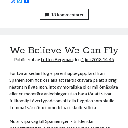
F
T
a
w
c
i
18 kommentarer
e
t
b
t
o
e
o
r
k
We Believe We Can Fly
Publicerat av
Lotten Bergman
den
1 juli 2018 14:45
För två år sedan flög vi på en
huppeguppfärd
från
Spanien som fick oss alla att faktiskt svära på att aldrig
någonsin flyga igen. Inte av moraliska eller miljömässiga
eller en monetära anledningar, utan bara för att vi var
fullkomligt övertygade om att alla flygplan som skulle
komma i vär närhet omedelbart skulle störta.
Nu är vi på väg till Spanien igen – till den där
basketturningen, och här kan man se hur vår spanjor