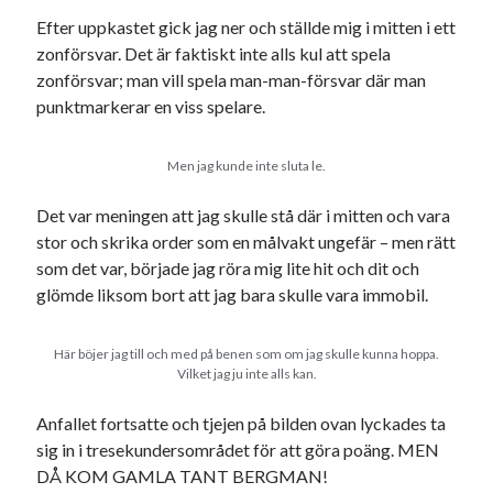
Efter uppkastet gick jag ner och ställde mig i mitten i ett
zonförsvar. Det är faktiskt inte alls kul att spela
zonförsvar; man vill spela man-man-försvar där man
punktmarkerar en viss spelare.
Men jag kunde inte sluta le.
Det var meningen att jag skulle stå där i mitten och vara
stor och skrika order som en målvakt ungefär – men rätt
som det var, började jag röra mig lite hit och dit och
glömde liksom bort att jag bara skulle vara immobil.
Här böjer jag till och med på benen som om jag skulle kunna hoppa.
Vilket jag ju inte alls kan.
Anfallet fortsatte och tjejen på bilden ovan lyckades ta
sig in i tresekundersområdet för att göra poäng. MEN
DÅ KOM GAMLA TANT BERGMAN!