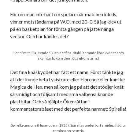
För om man inte har fem spelare när matchen inleds,
vinner motståndarna på W.O. med 20–0. Så jag klev ut
på en basketplan för första gången på jättemånga
veckor. Och hur kändes det?
Ser ni mitt lilla leende? (Och det fina, stabiliserande knäskyddet som
skymtar bakom den röda elvans arm.)
Det fina knäskyddet har fått ett namn. Först tänkte jag
att det kunde heta Lysistrate eller Florence eller kanske
Magica de Hex, men så kom jag på att det stödjer knät
så smidigt och följsamt med små valbensliknande
plastbitar. Och så hjälpte Ökenråttan i
kommentatorsbåset med det perfekta namnet: Spirella!
Spirella-annons (Husmodern 1935). Spirellas underbart smidiga fjädrar
är minsann rostfria.