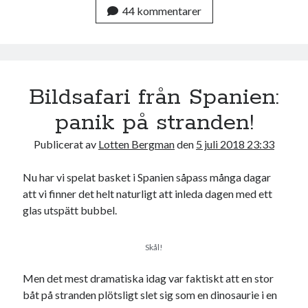
c
i
44 kommentarer
e
t
b
t
o
e
o
r
k
Bildsafari från Spanien:
panik på stranden!
Publicerat av
Lotten Bergman
den
5 juli 2018 23:33
Nu har vi spelat basket i Spanien såpass många dagar
att vi finner det helt naturligt att inleda dagen med ett
glas utspätt bubbel.
Skål!
Men det mest dramatiska idag var faktiskt att en stor
båt på stranden plötsligt slet sig som en dinosaurie i en