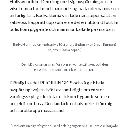
Hollywoodfilm. Den drog med sig avspärrningar och
vilsekomna bollar och närmade sig badande människor i
en farlig fart. Badvakterna visslade i sina pipor så att vi
satte oss käpprätt upp som vore det en utdömd foul. En
polis kom joggande och mammor kallade på sina barn.
Badvakter med en motsträvig båt i andra änden av snöret. (Tampen?
Vajern? Tjocka repet?)
Den blåa katamaranen for som en vante på havet och den
glasspinnefärgade försökte dra den rätt.
Plötsligt sa det PFJOIIIIINGK!!! och så gick hela
avspärringsvajern tvärt av samtidigt som en stor
varningsskylt gick i bitar och kom flygande som en
projektil mot oss. Den landade en halvmeter från mig
och sprätte upp massa sand.
”Där kom en skylt flygande” sa vi och jag tog en bild. Bakom oss började