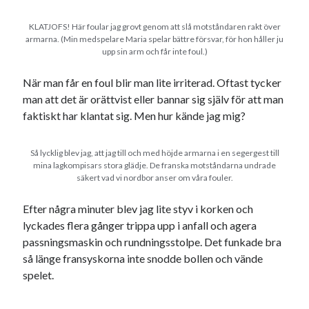
KLATJOFS! Här foular jag grovt genom att slå motståndaren rakt över
armarna. (Min medspelare Maria spelar bättre försvar, för hon håller ju
upp sin arm och får inte foul.)
När man får en foul blir man lite irriterad. Oftast tycker
man att det är orättvist eller bannar sig själv för att man
faktiskt har klantat sig. Men hur kände jag mig?
Så lycklig blev jag, att jag till och med höjde armarna i en segergest till
mina lagkompisars stora glädje. De franska motståndarna undrade
säkert vad vi nordbor anser om våra fouler.
Efter några minuter blev jag lite styv i korken och
lyckades flera gånger trippa upp i anfall och agera
passningsmaskin och rundningsstolpe. Det funkade bra
så länge fransyskorna inte snodde bollen och vände
spelet.