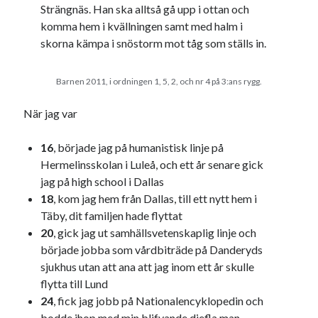
Strängnäs. Han ska alltså gå upp i ottan och
komma hem i kvällningen samt med halm i
skorna kämpa i snöstorm mot tåg som ställs in.
Barnen 2011, i ordningen 1, 5, 2, och nr 4 på 3:ans rygg.
När jag var
16
, började jag på humanistisk linje på
Hermelinsskolan i Luleå, och ett år senare gick
jag på high school i Dallas
18
, kom jag hem från Dallas, till ett nytt hem i
Täby, dit familjen hade flyttat
20
, gick jag ut samhällsvetenskaplig linje och
började jobba som vårdbiträde på Danderyds
sjukhus utan att ana att jag inom ett år skulle
flytta till Lund
24
, fick jag jobb på Nationalencyklopedin och
bodde ihop med min blifvande djefla man