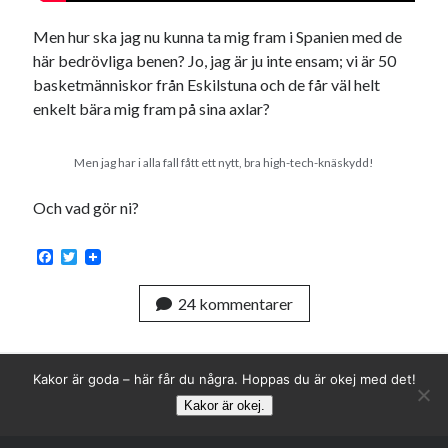
Men hur ska jag nu kunna ta mig fram i Spanien med de
här bedrövliga benen? Jo, jag är ju inte ensam; vi är 50
basketmänniskor från Eskilstuna och de får väl helt
enkelt bära mig fram på sina axlar?
Men jag har i alla fall fått ett nytt, bra high-tech-knäskydd!
Och vad gör ni?
F
T
a
w
c
i
24 kommentarer
e
t
b
t
o
e
o
r
k
Kakor är goda – här får du några. Hoppas du är okej med det!
Kakor är okej.