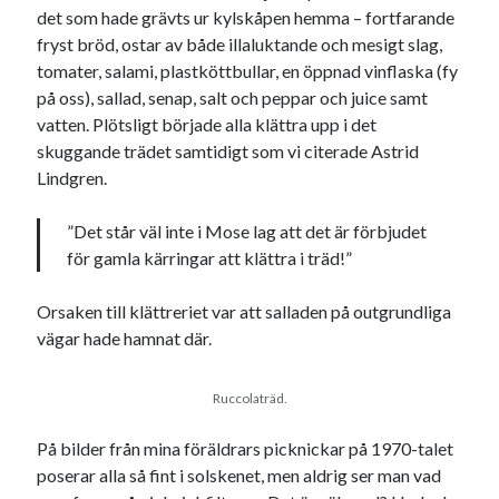
det som hade grävts ur kylskåpen hemma – fortfarande
fryst bröd, ostar av både illaluktande och mesigt slag,
tomater, salami, plastköttbullar, en öppnad vinflaska (fy
på oss), sallad, senap, salt och peppar och juice samt
vatten. Plötsligt började alla klättra upp i det
skuggande trädet samtidigt som vi citerade Astrid
Lindgren.
”Det står väl inte i Mose lag att det är förbjudet
för gamla kärringar att klättra i träd!”
Orsaken till klättreriet var att salladen på outgrundliga
vägar hade hamnat där.
Ruccolaträd.
På bilder från mina föräldrars picknickar på 1970-talet
poserar alla så fint i solskenet, men aldrig ser man vad