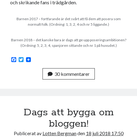
och skrikande fans i trädgården.
Barnen 2017 – fortfarande är det svårt att få dem att posera som
normalt folk. (Ordning: 1, 3, 2, 4 och nr 5 liggande.)
Barnen 2018 – det kanske bara är dags att ge upp poseringsambitionen?
(Ordning: 5, 2, 3, 4, spanjoren sittande och nr 1 på huvudet.)
F
T
a
w
c
i
30 kommentarer
e
t
b
t
o
e
o
r
k
Dags att bygga om
bloggen!
Publicerat av
Lotten Bergman
den
18 juli 2018 17:50