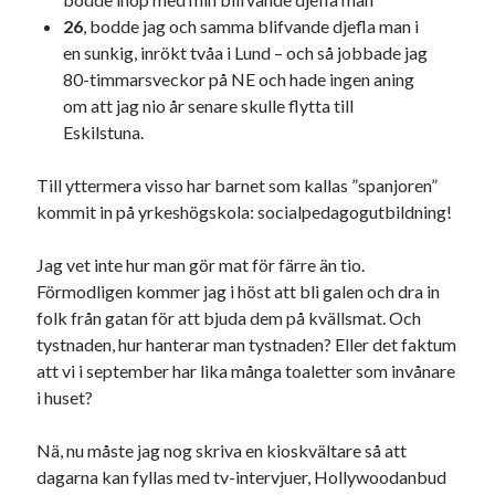
26
, bodde jag och samma blifvande djefla man i
en sunkig, inrökt tvåa i Lund – och så jobbade jag
80-timmarsveckor på NE och hade ingen aning
om att jag nio år senare skulle flytta till
Eskilstuna.
Till yttermera visso har barnet som kallas ”spanjoren”
kommit in på yrkeshögskola: socialpedagogutbildning!
Jag vet inte hur man gör mat för färre än tio.
Förmodligen kommer jag i höst att bli galen och dra in
folk från gatan för att bjuda dem på kvällsmat. Och
tystnaden, hur hanterar man tystnaden? Eller det faktum
att vi i september har lika många toaletter som invånare
i huset?
Nä, nu måste jag nog skriva en kioskvältare så att
dagarna kan fyllas med tv-intervjuer, Hollywoodanbud