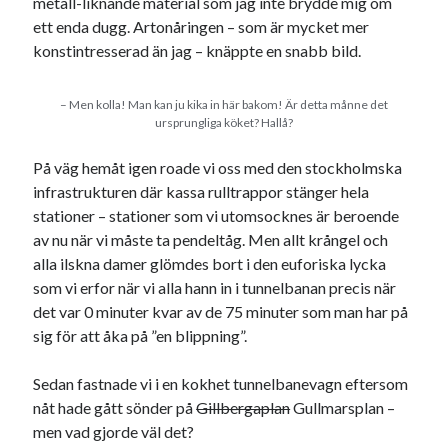
metall-liknande material som jag inte brydde mig om
ett enda dugg. Artonåringen – som är mycket mer
konstintresserad än jag – knäppte en snabb bild.
– Men kolla! Man kan ju kika in här bakom! Är detta månne det
ursprungliga köket? Hallå?
På väg hemåt igen roade vi oss med den stockholmska
infrastrukturen där kassa rulltrappor stänger hela
stationer – stationer som vi utomsocknes är beroende
av nu när vi måste ta pendeltåg. Men allt krångel och
alla ilskna damer glömdes bort i den euforiska lycka
som vi erfor när vi alla hann in i tunnelbanan precis när
det var 0 minuter kvar av de 75 minuter som man har på
sig för att åka på ”en blippning”.
Sedan fastnade vi i en kokhet tunnelbanevagn eftersom
nåt hade gått sönder på
Gillbergaplan
Gullmarsplan –
men vad gjorde väl det?