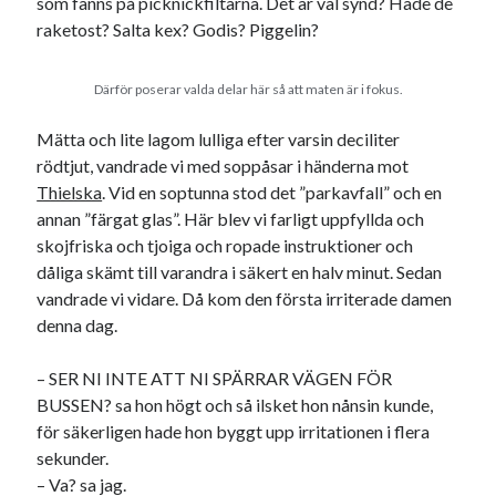
som fanns på picknickfiltarna. Det är väl synd? Hade de
raketost? Salta kex? Godis? Piggelin?
Därför poserar valda delar här så att maten är i fokus.
Mätta och lite lagom lulliga efter varsin deciliter
rödtjut, vandrade vi med soppåsar i händerna mot
Thielska
. Vid en soptunna stod det ”parkavfall” och en
annan ”färgat glas”. Här blev vi farligt uppfyllda och
skojfriska och tjoiga och ropade instruktioner och
dåliga skämt till varandra i säkert en halv minut. Sedan
vandrade vi vidare. Då kom den första irriterade damen
denna dag.
– SER NI INTE ATT NI SPÄRRAR VÄGEN FÖR
BUSSEN? sa hon högt och så ilsket hon nånsin kunde,
för säkerligen hade hon byggt upp irritationen i flera
sekunder.
– Va? sa jag.