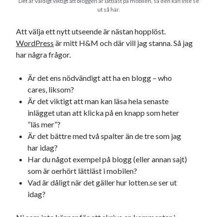
Det är väldigt viktigt att bloggen är lättläst på mobilen, så den kan inte se
ut så här.
Att välja ett nytt utseende är nästan hopplöst.
WordPress
är mitt H&M och där vill jag stanna. Så jag
har några frågor.
Är det ens nödvändigt att ha en blogg – who
cares, liksom?
Är det viktigt att man kan läsa hela senaste
inlägget utan att klicka på en knapp som heter
”läs mer”?
Är det bättre med två spalter än de tre som jag
har idag?
Har du något exempel på blogg (eller annan sajt)
som är oerhört lättläst i mobilen?
Vad är dåligt när det gäller hur lotten.se ser ut
idag?