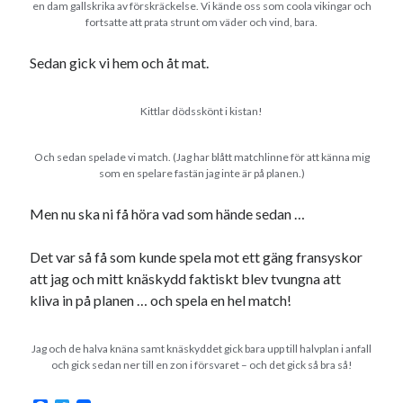
en dam gallskrika av förskräckelse. Vi kände oss som coola vikingar och
fortsatte att prata strunt om väder och vind, bara.
Sedan gick vi hem och åt mat.
Kittlar dödsskönt i kistan!
Och sedan spelade vi match. (Jag har blått matchlinne för att känna mig
som en spelare fastän jag inte är på planen.)
Men nu ska ni få höra vad som hände sedan …
Det var så få som kunde spela mot ett gäng fransyskor
att jag och mitt knäskydd faktiskt blev tvungna att
kliva in på planen … och spela en hel match!
Jag och de halva knäna samt knäskyddet gick bara upp till halvplan i anfall
och gick sedan ner till en zon i försvaret – och det gick så bra så!