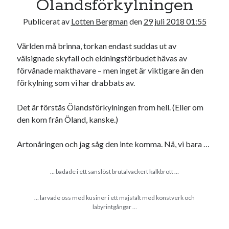
Ölandsförkylningen
16
17
18
19
20
21
22
Publicerat av
Lotten Bergman
den
29 juli 2018 01:55
23
24
25
26
27
28
29
30
31
Världen må brinna, torkan endast suddas ut av
välsignade skyfall och eldningsförbudet hävas av
« jun
aug »
förvånade makthavare – men inget är viktigare än den
förkylning som vi har drabbats av.
Sök
Det är förstås Ölandsförkylningen from hell. (Eller om
den kom från Öland, kanske.)
Artonåringen och jag såg den inte komma. Nä, vi bara …
Kategorier
… badade i ett sanslöst brutalvackert kalkbrott …
Kategorier
… larvade oss med kusiner i ett majsfält med konstverk och
labyrintgångar …