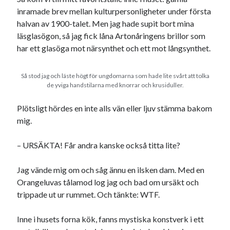
inramade brev mellan kulturpersonligheter under första
halvan av 1900-talet. Men jag hade supit bort mina
läsglasögon, så jag fick låna Artonåringens brillor som
har ett glasöga mot närsynthet och ett mot långsynthet.
Så stod jag och läste högt för ungdomarna som hade lite svårt att tolka
de yviga handstilarna med knorrar och krusiduller.
Plötsligt hördes en inte alls vän eller ljuv stämma bakom
mig.
– URSÄKTA! Får andra kanske också titta lite?
Jag vände mig om och såg ännu en ilsken dam. Med en
Orangeluvas tålamod log jag och bad om ursäkt och
trippade ut ur rummet. Och tänkte: WTF.
Inne i husets forna kök, fanns mystiska konstverk i ett