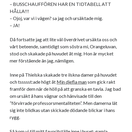
– BUSSCHAUFFÖREN HAR EN TIDTABELL ATT
HÅLLA!!!
– Ojoj, var vi i vägen? sa jag och ursäktade mig.
– JA!
Då fortsatte jag att lite väl överdrivet ursäkta oss och
vårt beteende, samtidigt som söstra mi, Orangeluvan,
stod och skakade på huvudet åt mig. Hon är mycket
mer förstående än jag, nämligen.
Inne på Thielska skakade tre ilskna damer på huvudet
och tssssst:ade högt åt
Min djefla man
som gick rakt
framför dem när de höll på att granska en tavla. Jag bad
om ursäkt å hans vägnar och hänvisade till den
”förvirrade professorsmentaliteten”. Men damerna lät
sig inte blidkas utan skickade dödande blickar i hans
rygg.
Så kom vi till mitt favoritställe inne i huset: gamla