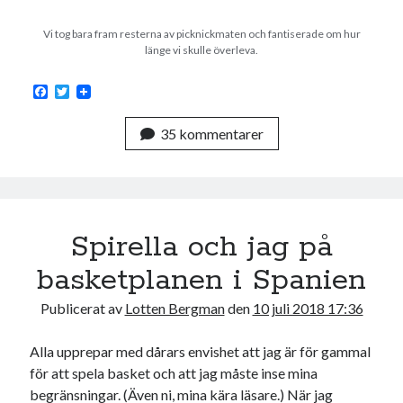
Vi tog bara fram resterna av picknickmaten och fantiserade om hur
länge vi skulle överleva.
F
T
a
w
c
i
35 kommentarer
e
t
b
t
o
e
o
r
k
Spirella och jag på
basketplanen i Spanien
Publicerat av
Lotten Bergman
den
10 juli 2018 17:36
Alla upprepar med dårars envishet att jag är för gammal
för att spela basket och att jag måste inse mina
begränsningar. (Även ni, mina kära läsare.) När jag