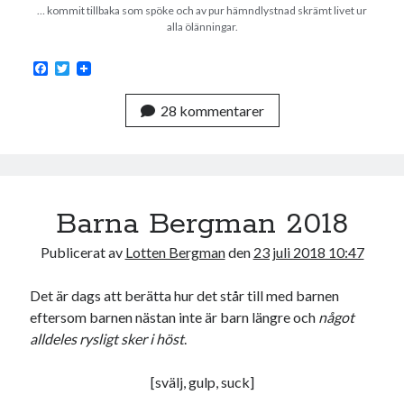
… kommit tillbaka som spöke och av pur hämndlystnad skrämt livet ur
Den stora bloggläsarvärvsveckan
alla ölänningar.
Godisbrödet från himlen
Köttfärslimpan på allas läppar
F
T
Länkskolan
a
w
c
i
Lotten som Sommarpratare (i fantasin alltså: grupp på FB)
28 kommentarer
e
t
Vad ska du laga för mat idag? (Recept!)
b
t
o
e
o
r
k
Meta
Barna Bergman 2018
Logga in
Flöde för inlägg
Publicerat av
Lotten Bergman
den
23 juli 2018 10:47
Flöde för kommentarer
WordPress.org
Det är dags att berätta hur det står till med barnen
eftersom barnen nästan inte är barn längre och
något
alldeles rysligt sker i höst
.
[svälj, gulp, suck]
Pejpalla!