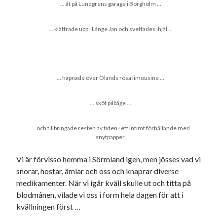
Etiketter
… åt på Lundgrens garage i Borgholm …
#blogg100
allmänbildning
barn
… klättrade upp i Långe Jan och svettades ihjäl …
barnen
basket
corona
bil
död
film
England
fest
fotboll
jobb
… häpnade över Ölands rosa limousine …
historia
hotell
Julkalendern
Julkalenderfacit
… sköt pilbåge …
julkalendern 2021
Julkalendern 2024
konst
… och tillbringade resten av tiden i ett intimt förhållande med
minne
kåseri
mat
Lund
lifvet
snytpapper.
minnen
mode
musik
museum
Vi är förvisso hemma i Sörmland igen, men jösses vad vi
nostalgi
snorar, hostar, ämlar och oss och knaprar diverse
ord
radio
recept
medikamenter. När vi igår kväll skulle ut och titta på
resa
blodmånen, vilade vi oss i form hela dagen för att i
skola
reklam
sekrutt
kvällningen först …
språk
sommar
språkpolis