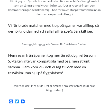
Här är jag och Spirella lite sena tillbaka i försvar och försöker gå snabbt
som en gångare med vickande höfter. (Det är Artonåringen som
kommer springande bakom mig – hon försöker stoppa fransyskan innan
denna springer omkull mig.)
Vi förlorade matchen med tio poäng, men var allihop så
oerhört nöjda med att i alla fall få
spela
. Särskilt jag.
Svettiga, härliga, glada Damer B i Eskilstuna Basket.
Hemresan från Spanien tog mer än ett dygn eftersom
SJ-tågen inte var kompatibla med oss, men strunt
samma. Hem kom vi – och vi såg till och med en
resväska utan hjul på flygplatsen!
Den röda där! Inga hjul! (Det är ägarna som står och gestikulerar i
förgrunden.)
F
T
a
w