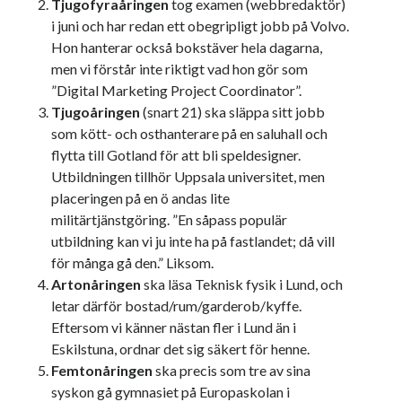
Tjugofyraåringen
tog examen (webbredaktör)
i juni och har redan ett obegripligt jobb på Volvo.
Hon hanterar också bokstäver hela dagarna,
men vi förstår inte riktigt vad hon gör som
”Digital Marketing Project Coordinator”.
Tjugoåringen
(snart 21) ska släppa sitt jobb
som kött- och osthanterare på en saluhall och
flytta till Gotland för att bli speldesigner.
Utbildningen tillhör Uppsala universitet, men
placeringen på en ö andas lite
militärtjänstgöring. ”En såpass populär
utbildning kan vi ju inte ha på fastlandet; då vill
för många gå den.” Liksom.
Artonåringen
ska läsa Teknisk fysik i Lund, och
letar därför bostad/rum/garderob/kyffe.
Eftersom vi känner nästan fler i Lund än i
Eskilstuna, ordnar det sig säkert för henne.
Femtonåringen
ska precis som tre av sina
syskon gå gymnasiet på Europaskolan i