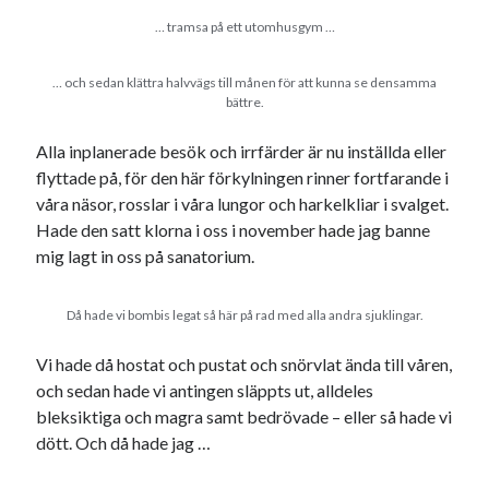
svenska
tåg
tips
… tramsa på ett utomhusgym …
Stockholm
USA
… och sedan klättra halvvägs till månen för att kunna se densamma
bättre.
Alla inplanerade besök och irrfärder är nu inställda eller
Dessa har något gemensamt
flyttade på, för den här förkylningen rinner fortfarande i
Fantastiskt välformulerad moderecensent
våra näsor, rosslar i våra lungor och harkelkliar i svalget.
Onödiga citattecken
Hade den satt klorna i oss i november hade jag banne
mig lagt in oss på sanatorium.
Dessa har något helt annat gemensamt
Då hade vi bombis legat så här på rad med alla andra sjuklingar.
En amerikansk språkpolis
Fula biblioteksböcker
Vi hade då hostat och pustat och snörvlat ända till våren,
och sedan hade vi antingen släppts ut, alldeles
bleksiktiga och magra samt bedrövade – eller så hade vi
Egna länkar
dött. Och då hade jag …
Bokstävlar & AI – mitt levebröd. Gå en kurs!