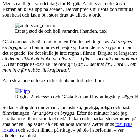
Men så äntligen var det dags för Birgitta Andersson och Gösta
Ekman att kliva upp på scenen. De var precis hur söta och fnittriga
som helst och jag njöt i stora drag av allt de gjorde.
Ett tag stod de och höll varandra i handen, t.ex.
Gösta ombads berätta om minnen från inspelningen av
Att angöra
en brygga
och han mindes ett regnskjul som de fick krypa in i när
det regnade, för det skulle ju inte regna i filmen. Birgitta sa långsamt
att
det är viktigt att tänka på allvaret … i film … och att inte glömma
…
(här började Gösta se lite orolig ut)
att … det inte är … bra … om
man inte får nubbe till kräftorna!!!
Alla skrattade och sax och sidenband trollades fram.
Birgitta Andersson och Gösta Ekman i invigningsklippsögonbli
Sedan vidtog den underbara, fantastiska, ljuvliga, roliga och bästa
filmvisningen:
Att angöra en brygga.
Efter tio minuter hade jag
skrattat mig till mascaraklet nedåt hakan och sparkat stolsgrannen på
smalbenen. Jag säger då det: att höra Monica Zetterlunds
röst fylla
lokalen
och se den filmen på riktigt – på bio i storformat – var
alldeles makalöst.