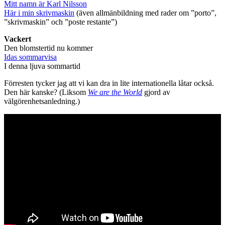
Mitt namn är Karl Nilsson
Här i min skrivmaskin
(även allmänbildning med rader om ”porto”,
”skrivmaskin” och ”poste restante”)
Vackert
Den blomstertid nu kommer
Idas sommarvisa
I denna ljuva sommartid
Förresten tycker jag att vi kan dra in lite internationella låtar också.
Den här kanske? (Liksom
We are the World
gjord av
välgörenhetsanledning.)