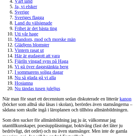
Vårt land
Ja, vi elsker
Sverige
Sveriges flagga
Land du välsignade
Frihet är det bästa ting
Uti vår hage
Mandom, mod och morske män
Glädjens blomster
Vintern rasat ut
Här är gudagott att vara
Fjäriln vingad syns på Haga
Vi gå över daggstänkta berg
I sommarens soliga dagar
Nu så glada gå vi alla
Hosianna
Nu tändas tusen juleljus
När man för snart ett decennium sedan diskuterade en litterär
kanon
(böcker som alltså
ska
läsas i skolan), berördes även stamsångerna –
sådana som skulle ingå i läroplanen och tillhöra allmänbildningen.
Som den sucker för allmänbildning jag ju är, välkomnar jag
utantillkunskaper, poesiuppläsningar, boktvång (fast det låter ju
bedrövligt, det ordet) och nu även stamsånger. Men inte de gamla