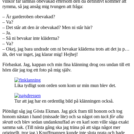
villkor får lämnas obevakad eftersom den då definitivt kommer att
rymma, så jag ansåg mig tvungen att fråga:
– Är garderoben obevakad?
– Va?
– Det står att den är obevakad? Men ni står här?
– Ja.
– Så ni bevakar inte kläderna?
– Va?
– Okej, jag bara undrade om ni bevakar kläderna trots att det ju p…
äh, det var inget, jag klarar mig! Hejhej!
Förbaskat. Jag, kappan och min fina klänning drog oss undan till ett
hörn där jag tog ett foto på mig själv.
Lika tydligt som orden som kom ur min mun blev det.
Tur att jag har en ordentlig bild på klänningen också.
Plötsligt såg jag Gösta Ekman. Jag gick fram till honom och tog
honom nästan i hand (missade lite) och sa något om
tack för alla
skratt
och blev sedan undanknuffad av en karl som ville säga exakt
samma sak. (Till nästa gång ska jag träna på att säga något mer
originellt, tror jag.) Knuffmannen kunde inte sluta prata och hade