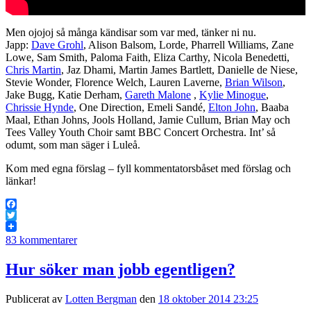
Men ojojoj så många kändisar som var med, tänker ni nu.
Japp:
Dave Grohl
, Alison Balsom, Lorde, Pharrell Williams, Zane
Lowe, Sam Smith, Paloma Faith, Eliza Carthy, Nicola Benedetti,
Chris Martin
, Jaz Dhami, Martin James Bartlett, Danielle de Niese,
Stevie Wonder, Florence Welch, Lauren Laverne,
Brian Wilson
,
Jake Bugg, Katie Derham,
Gareth Malone
,
Kylie Minogue
,
Chrissie Hynde
, One Direction, Emeli Sandé,
Elton John
, Baaba
Maal, Ethan Johns, Jools Holland, Jamie Cullum, Brian May och
Tees Valley Youth Choir samt BBC Concert Orchestra. Int’ så
odumt, som man säger i Luleå.
Kom med egna förslag – fyll kommentatorsbåset med förslag och
länkar!
Facebook
Twitter
83 kommentarer
Hur söker man jobb egentligen?
Publicerat av
Lotten Bergman
den
18 oktober 2014 23:25