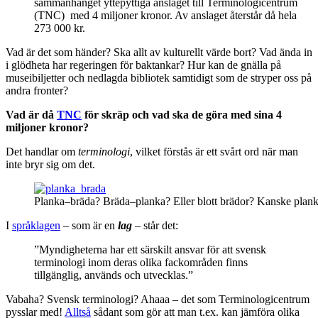
sammanhanget yttepyttiga anslaget till Terminologicentrum
(TNC) med 4 miljoner kronor. Av anslaget återstår då hela
273 000 kr.
Vad är det som händer? Ska allt av kulturellt värde bort? Vad ända in
i glödheta har regeringen för baktankar? Hur kan de gnälla på
museibiljetter och nedlagda bibliotek samtidigt som de stryper oss på
andra fronter?
Vad är då
TNC
för skräp och vad ska de göra med sina 4
miljoner kronor?
Det handlar om
terminologi
, vilket förstås är ett svårt ord när man
inte bryr sig om det.
Planka–bräda? Bräda–planka? Eller blott brädor? Kanske plan
I
språklagen
– som är en
lag
– står det:
”Myndigheterna har ett särskilt ansvar för att svensk
terminologi inom deras olika fackområden finns
tillgänglig, används och utvecklas.”
Vabaha? Svensk terminologi? Ahaaa – det som Terminologicentrum
pysslar med!
Alltså
sådant som gör att man t.ex. kan jämföra olika