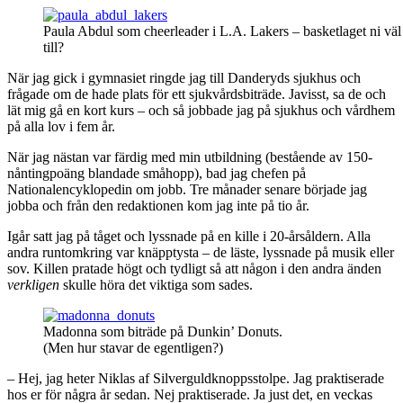
Paula Abdul som cheerleader i L.A. Lakers – basketlaget ni väl
till?
När jag gick i gymnasiet ringde jag till Danderyds sjukhus och
frågade om de hade plats för ett sjukvårdsbiträde. Javisst, sa de och
lät mig gå en kort kurs – och så jobbade jag på sjukhus och vårdhem
på alla lov i fem år.
När jag nästan var färdig med min utbildning (bestående av 150-
nåntingpoäng blandade småhopp), bad jag chefen på
Nationalencyklopedin om jobb. Tre månader senare började jag
jobba och från den redaktionen kom jag inte på tio år.
Igår satt jag på tåget och lyssnade på en kille i 20-årsåldern. Alla
andra runtomkring var knäpptysta – de läste, lyssnade på musik eller
sov. Killen pratade högt och tydligt så att någon i den andra änden
verkligen
skulle höra det viktiga som sades.
Madonna som biträde på Dunkin’ Donuts.
(Men hur stavar de egentligen?)
– Hej, jag heter Niklas af Silverguldknoppsstolpe. Jag praktiserade
hos er för några år sedan. Nej praktiserade. Ja just det, en veckas