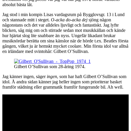
absolut bästa låt.
Jag stod i min kompis Lisas vardagsrum på Bygglovsgr. 13 i Lund
och stannade mitt i steget.
O-acka do-acka dej
sjöng någon
någonstans och det var alldeles ljuvligt och fantastiskt. Jag lyfte
blicken, såg mig om och stirrade sedan mot musikkällan och kände
hur hjärtat slog lite snabbare än nyss. Ungefär likadant brukar
musiknördar berätta om sina känslor när de hörde t.ex. Beatles första
gången, vilket ju är hemskt mycket coolare. Min första idol var alltså
en irländare med svintohår: Gilbert O’Sullivan.
Gilbert O’Sullivan som 28-åring 1974.
Jag känner ingen, säger
ingen
, som har haft Gilbert O’Sullivan som
idol. Å andra sidan känner jag heller ingen som prioriterar basket
framför städning eller grammatik framför fungerande bil. Ah well.