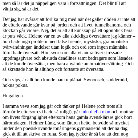
men så lär det ju näppeligen vara i fortsättningen. Det blir till att
vänja sig, så är det.
Det jag har svårast att förlika mig med när det gäller döden är inte att
de efterlevande går kvar på jorden och att livet, tunnelbanorna och
klockan går vidare. Nej, det är att all kunskap på ett ögonblick bara
är puts väck. Helene var en av alla skickliga översättare jag känner –
hon hade inga problem med false friends, mystiska, grammatiska
tvärvändningar, ändelser utan logik och ord som ingen människa
förut hade översatt. Hon svor som alla vi andra över stressade
uppdragsgivare och absurda deadlines samt bedragare som låtsades
att de kunde översätta, men bara använde automatöversättning. Och
så skrattade hon åt alltihop och fortsatte att översätta.
Och vips, är allt hon kunde bara utplånat. Swooosch, sudderudd,
hokus pokus.
Hugaligen.
I samma veva som jag går och tänker på Helene (och trots allt
förmår le eftersom vi hade så roligt), går
min djefla man
och muttrar
om livets förgänglighet eftersom hans gamla svensklärare gick bort
häromdagen. Helmer Lång, som läraren hette, betydde så mycket
under den poesiskrivande tonåringens gymnasietid att denna dag
gick åt till att skriva en runa. Som jag tycker är så bra att den nog