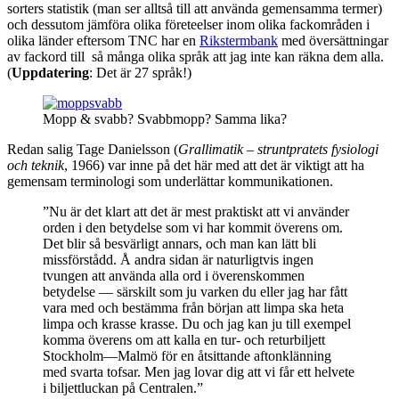
sorters statistik (man ser alltså till att använda gemensamma termer)
och dessutom jämföra olika företeelser inom olika fackområden i
olika länder eftersom TNC har en
Rikstermbank
med översättningar
av fackord till så många olika språk att jag inte kan räkna dem alla.
(
Uppdatering
: Det är 27 språk!)
Mopp & svabb? Svabbmopp? Samma lika?
Redan salig Tage Danielsson (
Grallimatik – struntpratets fysiologi
och teknik
, 1966) var inne på det här med att det är viktigt att ha
gemensam terminologi som underlättar kommunikationen.
”Nu är det klart att det är mest praktiskt att vi använder
orden i den betydelse som vi har kommit överens om.
Det blir så besvärligt annars, och man kan lätt bli
missförstådd. Å andra sidan är naturligtvis ingen
tvungen att använda alla ord i överenskommen
betydelse — särskilt som ju varken du eller jag har fått
vara med och bestämma från början att limpa ska heta
limpa och krasse krasse. Du och jag kan ju till exempel
komma överens om att kalla en tur- och returbiljett
Stockholm—Malmö för en åtsittande aftonklänning
med svarta tofsar. Men jag lovar dig att vi får ett helvete
i biljettluckan på Centralen.”