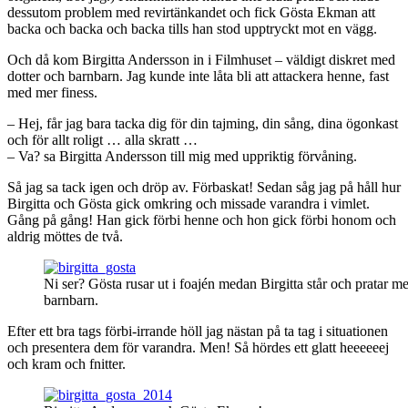
dessutom problem med revirtänkandet och fick Gösta Ekman att
backa och backa och backa tills han stod upptryckt mot en vägg.
Och då kom Birgitta Andersson in i Filmhuset – väldigt diskret med
dotter och barnbarn. Jag kunde inte låta bli att attackera henne, fast
med mer finess.
– Hej, får jag bara tacka dig för din tajming, din sång, dina ögonkast
och för allt roligt … alla skratt …
– Va? sa Birgitta Andersson till mig med uppriktig förvåning.
Så jag sa tack igen och dröp av. Förbaskat! Sedan såg jag på håll hur
Birgitta och Gösta gick omkring och missade varandra i vimlet.
Gång på gång! Han gick förbi henne och hon gick förbi honom och
aldrig möttes de två.
Ni ser? Gösta rusar ut i foajén medan Birgitta står och pratar m
barnbarn.
Efter ett bra tags förbi-irrande höll jag nästan på ta tag i situationen
och presentera dem för varandra. Men! Så hördes ett glatt heeeeeej
och kram och fnitter.