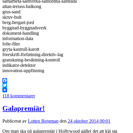
samarbeta-samverka-samordna-samråda
altan-terrass-balkong
grus-sand
skruv-bult
berg-bergart-jord
byggnad-byggnadsverk
dokument-handling
information-data
folie-film
gryta-kastrull-karott
föreskrift-författning-direktiv-lag
granskning-besiktning-kontroll
indikator-detektor
innovation-uppfinning
Facebook
Twitter
118 kommentarer
Galapremiär!
Publicerat av
Lotten Bergman
den
24 oktober 2014 00:01
Om man ska på galapremiär i Hollywood gäller det att klä sig