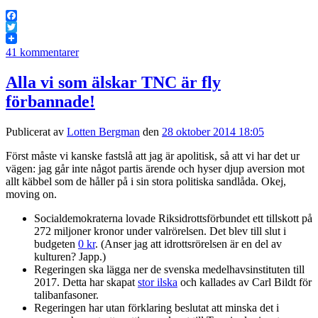
Facebook
Twitter
41 kommentarer
Alla vi som älskar TNC är fly
förbannade!
Publicerat av
Lotten Bergman
den
28 oktober 2014 18:05
Först måste vi kanske fastslå att jag är apolitisk, så att vi har det ur
vägen: jag går inte något partis ärende och hyser djup aversion mot
allt käbbel som de håller på i sin stora politiska sandlåda. Okej,
moving on.
Socialdemokraterna lovade Riksidrottsförbundet ett tillskott på
272 miljoner kronor under valrörelsen. Det blev till slut i
budgeten
0 kr
. (Anser jag att idrottsrörelsen är en del av
kulturen? Japp.)
Regeringen ska lägga ner de svenska medelhavsinstituten till
2017. Detta har skapat
stor ilska
och kallades av Carl Bildt för
talibanfasoner.
Regeringen har utan förklaring beslutat att minska det i