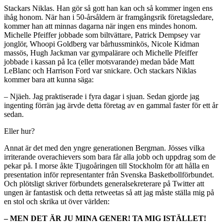
Stackars Niklas. Han gör så gott han kan och så kommer ingen ens
ihåg honom. När han i 50-årsåldern är framgångsrik företagsledare,
kommer han att minnas dagarna när ingen ens mindes honom.
Michelle Pfeiffer jobbade som biltvättare, Patrick Dempsey var
jonglör, Whoopi Goldberg var bårhussminkös, Nicole Kidman
massös, Hugh Jackman var gympalärare och Michelle Pfeiffer
jobbade i kassan på Ica (eller motsvarande) medan både Matt
LeBlanc och Harrison Ford var snickare. Och stackars Niklas
kommer bara att kunna säga:
– Njäeh. Jag praktiserade i fyra dagar i sjuan. Sedan gjorde jag
ingenting förrän jag ärvde detta företag av en gammal faster för ett år
sedan.
Eller hur?
Annat är det med den yngre generationen Bergman. Jösses vilka
irriterande overachievers som bara får alla jobb och uppdrag som de
pekar på. I morse åkte Tjugoåringen till Stockholm för att hålla en
presentation inför representanter från Svenska Basketbollförbundet.
Och plötsligt skriver förbundets generalsekreterare på Twitter att
ungen är fantastisk och detta retweetas så att jag måste ställa mig på
en stol och skrika ut över världen:
– MEN DET ÄR JU MINA GENER! TA MIG ISTÄLLET!