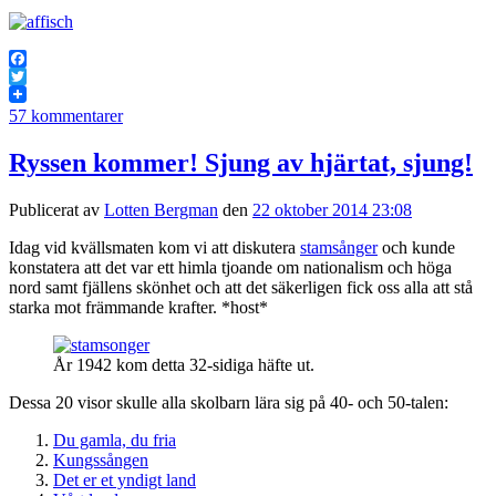
Facebook
Twitter
57 kommentarer
Ryssen kommer! Sjung av hjärtat, sjung!
Publicerat av
Lotten Bergman
den
22 oktober 2014 23:08
Idag vid kvällsmaten kom vi att diskutera
stamsånger
och kunde
konstatera att det var ett himla tjoande om nationalism och höga
nord samt fjällens skönhet och att det säkerligen fick oss alla att stå
starka mot främmande krafter. *host*
År 1942 kom detta 32-sidiga häfte ut.
Dessa 20 visor skulle alla skolbarn lära sig på 40- och 50-talen:
Du gamla, du fria
Kungssången
Det er et yndigt land