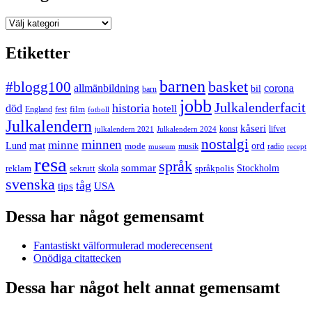
Kategorier
Etiketter
barnen
#blogg100
basket
allmänbildning
corona
bil
barn
jobb
Julkalenderfacit
historia
död
hotell
England
fest
film
fotboll
Julkalendern
kåseri
julkalendern 2021
Julkalendern 2024
konst
lifvet
nostalgi
minnen
minne
mat
Lund
mode
ord
musik
radio
museum
recept
resa
språk
sommar
reklam
sekrutt
skola
språkpolis
Stockholm
svenska
tåg
USA
tips
Dessa har något gemensamt
Fantastiskt välformulerad moderecensent
Onödiga citattecken
Dessa har något helt annat gemensamt