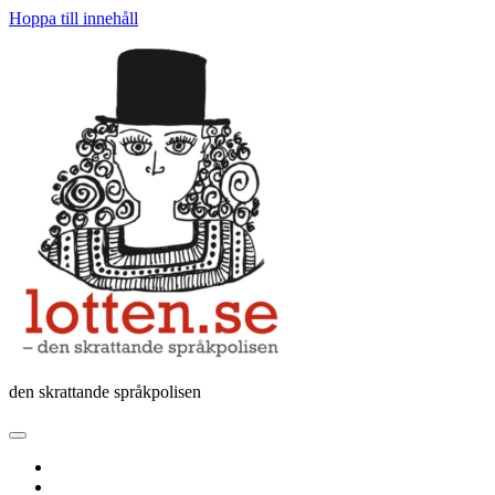
Hoppa till innehåll
Lotten
den skrattande språkpolisen
öppna
primär
twitter
meny
facebook