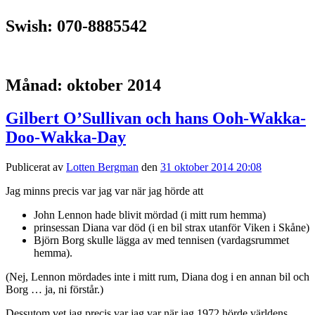
Swish: 070-8885542
Månad:
oktober 2014
Gilbert O’Sullivan och hans Ooh-Wakka-
Doo-Wakka-Day
Publicerat av
Lotten Bergman
den
31 oktober 2014 20:08
Jag minns precis var jag var när jag hörde att
John Lennon hade blivit mördad (i mitt rum hemma)
prinsessan Diana var död (i en bil strax utanför Viken i Skåne)
Björn Borg skulle lägga av med tennisen (vardagsrummet
hemma).
(Nej, Lennon mördades inte i mitt rum, Diana dog i en annan bil och
Borg … ja, ni förstår.)
Dessutom vet jag precis var jag var när jag 1972 hörde världens