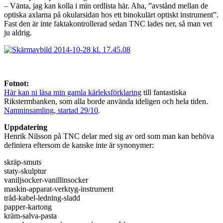
– Vänta, jag kan kolla i min ordlista här. Aha, ”avstånd mellan de
optiska axlarna på okularsidan hos ett binokulärt optiskt instrument”.
Fast den är inte faktakontrollerad sedan TNC lades ner, så man vet
ju aldrig.
Fotnot:
Här kan ni läsa min gamla kärleksförklaring
till fantastiska
Rikstermbanken, som alla borde använda ideligen och hela tiden.
Namninsamling, startad 29/10
.
Uppdatering
Henrik Nilsson på TNC delar med sig av ord som man kan behöva
definiera eftersom de kanske inte är synonymer:
skräp-smuts
staty-skulptur
vaniljsocker-vanillinsocker
maskin-apparat-verktyg-instrument
tråd-kabel-ledning-sladd
papper-kartong
kräm-salva-pasta