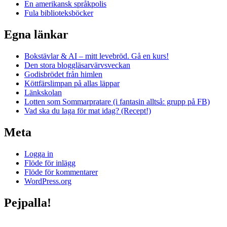
En amerikansk språkpolis
Fula biblioteksböcker
Egna länkar
Bokstävlar & AI – mitt levebröd. Gå en kurs!
Den stora bloggläsarvärvsveckan
Godisbrödet från himlen
Köttfärslimpan på allas läppar
Länkskolan
Lotten som Sommarpratare (i fantasin alltså: grupp på FB)
Vad ska du laga för mat idag? (Recept!)
Meta
Logga in
Flöde för inlägg
Flöde för kommentarer
WordPress.org
Pejpalla!