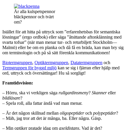
Är alla kulspetspennor
bläckpennor och tvärt
om?
Istället för att hitta på uttryck som ”erfarenhetsbas för semantiska
lösningar” (ergo ordbok) eller säga ”åtsittande aftonklänning med
svarta tofsar” (när man menar tur- och returbiljett Stockholm—
Malmö) eller be om en planka och då få en bräda, kan man bry sig
om terminologin och på så sätt förenkla kommunikationen!
Biotermgruppen
,
Optiktermgruppen
,
Datatermgruppen
och
Termgruppen för byggd miljö
kan se sig i fjärran efter hjälp med
ord, uttryck och översättingar! Hu så sorgligt!
Framtidsvision:
– Hörru, ska vi verkligen säga
rullgardinsmeny
?
Skanner
eller
bildläsare
?
– Spela roll, alla fattar ändå vad man menar.
– Är det någon skillnad mellan
oligopeptider
och
polypeptider
?
– Mäh, jag tror att det är många, ba. Eller några. Gäsp.
– Min optiker pratade idag om
axeldistans
. Vad är det?