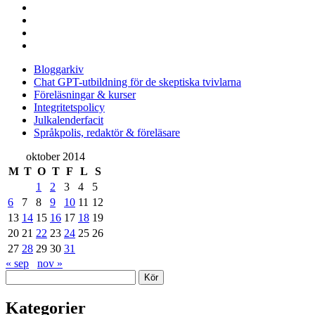
instagram
linkedin
rss
e-
post
Bloggarkiv
Chat GPT-utbildning för de skeptiska tvivlarna
Föreläsningar & kurser
Integritetspolicy
Julkalenderfacit
Språkpolis, redaktör & föreläsare
Sidopanel
oktober 2014
M
T
O
T
F
L
S
1
2
3
4
5
6
7
8
9
10
11
12
13
14
15
16
17
18
19
20
21
22
23
24
25
26
27
28
29
30
31
« sep
nov »
Sök
Kategorier