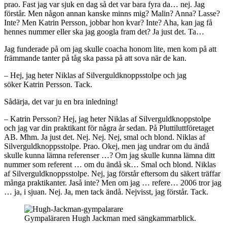
prao. Fast jag var sjuk en dag så det var bara fyra da… nej. Jag
förstår. Men någon annan kanske minns mig? Malin? Anna? Lasse?
Inte? Men Katrin Persson, jobbar hon kvar? Inte? Aha, kan jag få
hennes nummer eller ska jag googla fram det? Ja just det. Ta…
Jag funderade på om jag skulle coacha honom lite, men kom på att
främmande tanter på tåg ska passa på att sova när de kan.
– Hej, jag heter Niklas af Silverguldknoppsstolpe och jag
söker Katrin Persson. Tack.
Sådärja, det var ju en bra inledning!
– Katrin Persson? Hej, jag heter Niklas af Silverguldknoppstolpe
och jag var din praktikant för några år sedan. På Pluttiluttföretaget
AB. Mhm. Ja just det. Nej. Nej. Nej, smal och blond. Niklas af
Silverguldknoppsstolpe. Prao. Okej, men jag undrar om du ändå
skulle kunna lämna referenser …? Om jag skulle kunna lämna ditt
nummer som referent … om du ändå sk… Smal och blond. Niklas
af Silverguldknoppsstolpe. Nej, jag förstår eftersom du säkert träffar
många praktikanter. Jaså inte? Men om jag … refere… 2006 tror jag
… ja, i sjuan. Nej. Ja, men tack ändå. Nejvisst, jag förstår. Tack.
Gympaläraren Hugh Jackman med sängkammarblick.