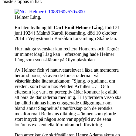
måste stoppas in här.
Helmer Lång.
En liten hyllning till
Carl Emil Helmer Lång
, född 21
juni 1924 i Malmö Karoli församling, död 10 oktober
2014 i Vejbystrand i Barkåkra församling i Skåne län.
Hur många svenskar kan recitera Homeros och Tegnér
ur minnet idag? Jag kan – eftersom jag hade Helmer
Lång som svensklärare på Olympiaskolan.
Av Helmer fick vi naturvetarelever i läxa att memorera
berömd poesi, så även de första raderna i vår
västerländska litteraturkanon: ”Sjung, o gudinna, om
vreden, som brann hos Peliden Achilles …”. Och
eftersom jag var i en perceptiv ålder kommer jag alltid
att bära de där raderna med mig. Till yttermera visso ska
jag alltid minnas hans engagerade utläggningar om
bland annat Stagnelius’ utanförskap och de erotiska
metaforerna i Bellmans diktning – ämnen som gjorde
stort intryck på någon som var uppfylld av de sena
tonårens existentiella förundran och förvirring.
Den amerikanske skriftställaren Henry Adams skrev en