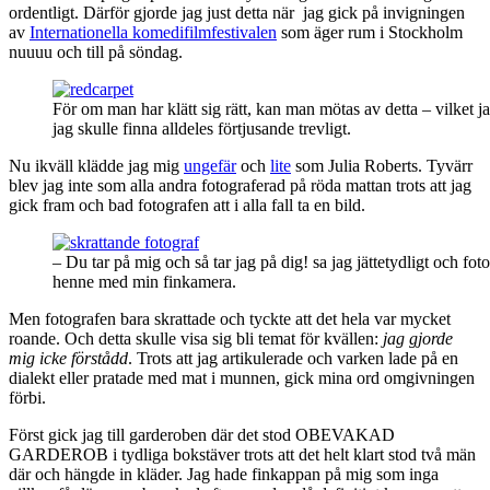
ordentligt. Därför gjorde jag just detta när jag gick på invigningen
av
Internationella komedifilmfestivalen
som äger rum i Stockholm
nuuuu och till på söndag.
För om man har klätt sig rätt, kan man mötas av detta – vilket jag
jag skulle finna alldeles förtjusande trevligt.
Nu ikväll klädde jag mig
ungefär
och
lite
som Julia Roberts. Tyvärr
blev jag inte som alla andra fotograferad på röda mattan trots att jag
gick fram och bad fotografen att i alla fall ta en bild.
– Du tar på mig och så tar jag på dig! sa jag jättetydligt och fot
henne med min finkamera.
Men fotografen bara skrattade och tyckte att det hela var mycket
roande. Och detta skulle visa sig bli temat för kvällen:
jag gjorde
mig icke förstådd
. Trots att jag artikulerade och varken lade på en
dialekt eller pratade med mat i munnen, gick mina ord omgivningen
förbi.
Först gick jag till garderoben där det stod OBEVAKAD
GARDEROB i tydliga bokstäver trots att det helt klart stod två män
där och hängde in kläder. Jag hade finkappan på mig som inga