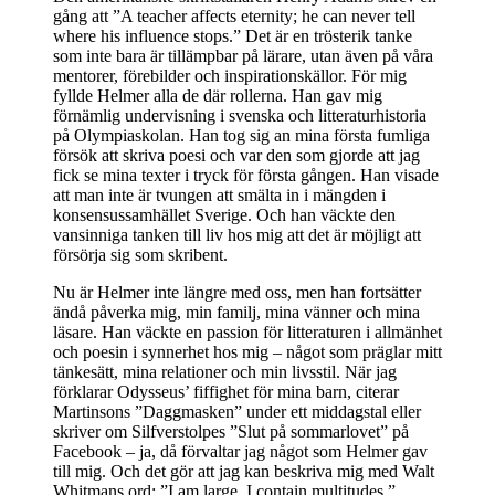
gång att ”A teacher affects eternity; he can never tell
where his influence stops.” Det är en trösterik tanke
som inte bara är tillämpbar på lärare, utan även på våra
mentorer, förebilder och inspirationskällor. För mig
fyllde Helmer alla de där rollerna. Han gav mig
förnämlig undervisning i svenska och litteraturhistoria
på Olympiaskolan. Han tog sig an mina första fumliga
försök att skriva poesi och var den som gjorde att jag
fick se mina texter i tryck för första gången. Han visade
att man inte är tvungen att smälta in i mängden i
konsensussamhället Sverige. Och han väckte den
vansinniga tanken till liv hos mig att det är möjligt att
försörja sig som skribent.
Nu är Helmer inte längre med oss, men han fortsätter
ändå påverka mig, min familj, mina vänner och mina
läsare. Han väckte en passion för litteraturen i allmänhet
och poesin i synnerhet hos mig – något som präglar mitt
tänkesätt, mina relationer och min livsstil. När jag
förklarar Odysseus’ fiffighet för mina barn, citerar
Martinsons ”Daggmasken” under ett middagstal eller
skriver om Silfverstolpes ”Slut på sommarlovet” på
Facebook – ja, då förvaltar jag något som Helmer gav
till mig. Och det gör att jag kan beskriva mig med Walt
Whitmans ord: ”I am large, I contain multitudes.”