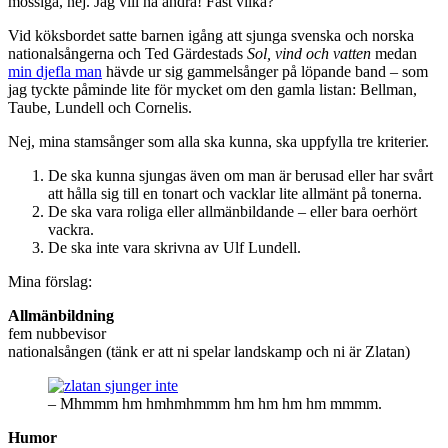
mossiga, nej. Jag vill ha andra! Fast vilka?
Vid köksbordet satte barnen igång att sjunga svenska och norska
nationalsångerna och Ted Gärdestads
Sol, vind och vatten
medan
min djefla man
hävde ur sig gammelsånger på löpande band – som
jag tyckte påminde lite för mycket om den gamla listan: Bellman,
Taube, Lundell och Cornelis.
Nej, mina stamsånger som alla ska kunna, ska uppfylla tre kriterier.
De ska kunna sjungas även om man är berusad eller har svårt
att hålla sig till en tonart och vacklar lite allmänt på tonerna.
De ska vara roliga eller allmänbildande – eller bara oerhört
vackra.
De ska inte vara skrivna av Ulf Lundell.
Mina förslag:
Allmänbildning
fem nubbevisor
nationalsången (tänk er att ni spelar landskamp och ni är Zlatan)
– Mhmmm hm hmhmhmmm hm hm hm hm mmmm.
Humor