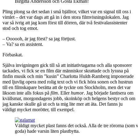
Birgitta Andersson och Gösta Ekman!
Pling plong sa det sedan i små bjällror, vilket var en signal till oss i
vimlet – det var dags att gå in i den stora filmvisningslokalen. Jag
var så ivrig att jag kom först till dörren, där två festivalassistenter
stod och tog emot.
– Oooooh, är jag först? sa jag förtjust.
– Va? sa en assistent.
Förbaskat.
Själva invigningen gick till så att initiativtagarna och alla sponsorer
tackades, vi fick se en film där människor skrattade och lyssna på
finfin musik och min ”kusin” Charlotta Huldt-Ramberg imponerade
med ljuvlig opera med rolig text och vi fick höra sonen och hustrun
till en filmskapare berätta att de tyckte om Stockholm, men det var
liksom inte alls fokus på
film
. Eller
humor
. Jag började fantisera om
kvällsmat, morgondagens jobb, skoinköp och helgens bestyr och om
jag kanske skulle gå ut och ta mig lite mer att äta. Det fanns ju
väldigt mycket morötter, till exempel.
Väldigt mycket plast fanns det också. Alla de tre rörorna (som 
goda) hade varsin liten plastbytta.