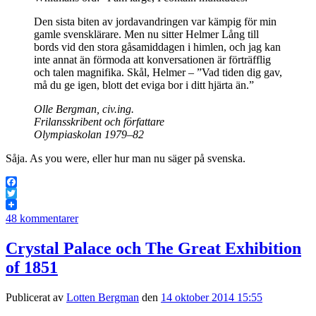
Den sista biten av jordavandringen var kämpig för min
gamle svensklärare. Men nu sitter Helmer Lång till
bords vid den stora gåsamiddagen i himlen, och jag kan
inte annat än förmoda att konversationen är förträfflig
och talen magnifika. Skål, Helmer – ”Vad tiden dig gav,
må du ge igen, blott det eviga bor i ditt hjärta än.”
Olle Bergman, civ.ing.
Frilansskribent och författare
Olympiaskolan 1979–82
Såja. As you were, eller hur man nu säger på svenska.
Facebook
Twitter
48 kommentarer
Crystal Palace och The Great Exhibition
of 1851
Publicerat av
Lotten Bergman
den
14 oktober 2014 15:55