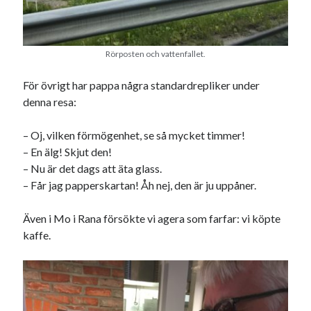
Rörposten och vattenfallet.
För övrigt har pappa några standardrepliker under
denna resa:
– Oj, vilken förmögenhet, se så mycket timmer!
– En älg! Skjut den!
– Nu är det dags att äta glass.
– Får jag papperskartan! Åh nej, den är ju uppåner.
Även i Mo i Rana försökte vi agera som farfar: vi köpte
kaffe.