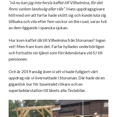
”nä nu kan jag inte forsla kaffet till Vilhelmina, för det
finns varken landsväg eller räls”
. Hans uppdragsgivare
höll med om att farfar hade skött sig och kunde luta sig
tillbaka och vila efter fem veckor on the road, varav två
av dem liggande i spanska sjukan.
Hur kom kaffet då till Vilhelmina från Storuman? Ingen
vet! Men fram kom det. Farfar hyllades vederbörligen
och fortsatte sin tjänst som förrådsmästare vid SJ till
pensionen.
Och år 2019 ansåg även vi att vi hade fullgjort vårt
uppdrag när vi övernattade i Storuman. Där hade de en
gigantisk bur för tusentalet rökare och en
superladdarstation till länets alla Teslabilar.