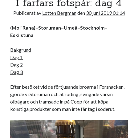
I farfars fotspår: dag 4
17
18
19
20
21
22
23
Publicerat av
Lotten Bergman
den
30 juni 2019 01:14
24
25
26
27
28
29
30
(Mo i Rana)–Storuman–Umeå–Stockholm–
« maj
jul »
Eskilstuna
Bakgrund
Sök
Dag 1
Dag 2
Dag 3
Efter besöket vid de förtjusande broarna i Forsnacken,
Kategorier
gjorde vi Storuman och åt röding, svingade varsin
ölbägare och tramsade in på Coop för att köpa
Kategorier
konstiga produkter som man inte får tag i söderut.
Etiketter