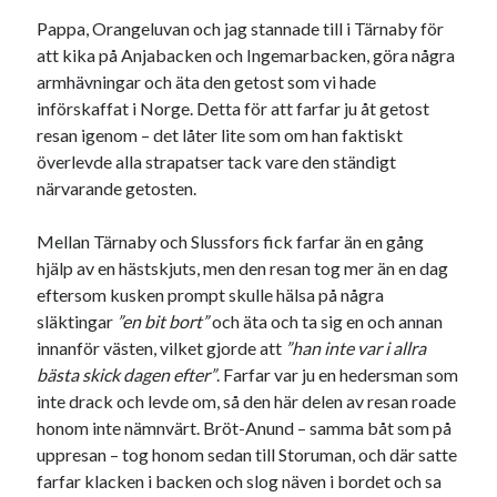
Pappa, Orangeluvan och jag stannade till i Tärnaby för
att kika på Anjabacken och Ingemarbacken, göra några
armhävningar och äta den getost som vi hade
införskaffat i Norge. Detta för att farfar ju åt getost
resan igenom – det låter lite som om han faktiskt
överlevde alla strapatser tack vare den ständigt
närvarande getosten.
Mellan Tärnaby och Slussfors fick farfar än en gång
hjälp av en hästskjuts, men den resan tog mer än en dag
eftersom kusken prompt skulle hälsa på några
släktingar
”en bit bort”
och äta och ta sig en och annan
innanför västen, vilket gjorde att
”han inte var i allra
bästa skick dagen efter”
. Farfar var ju en hedersman som
inte drack och levde om, så den här delen av resan roade
honom inte nämnvärt. Bröt-Anund – samma båt som på
uppresan – tog honom sedan till Storuman, och där satte
farfar klacken i backen och slog näven i bordet och sa