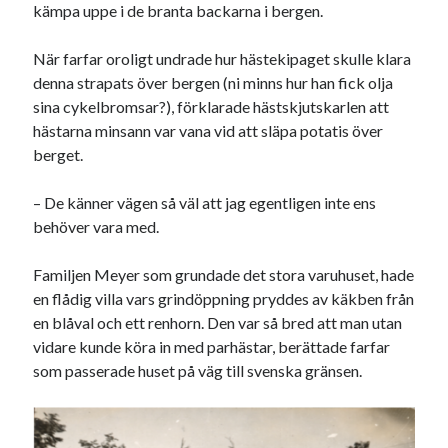
kämpa uppe i de branta backarna i bergen.
När farfar oroligt undrade hur hästekipaget skulle klara
denna strapats över bergen (ni minns hur han fick olja
sina cykelbromsar?), förklarade hästskjutskarlen att
hästarna minsann var vana vid att släpa potatis över
berget.
– De känner vägen så väl att jag egentligen inte ens
behöver vara med.
Familjen Meyer som grundade det stora varuhuset, hade
en flådig villa vars grindöppning pryddes av käkben från
en blåval och ett renhorn. Den var så bred att man utan
vidare kunde köra in med parhästar, berättade farfar
som passerade huset på väg till svenska gränsen.