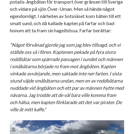
potatis-ångbåten för transport över gränsen till Sverige
och vidare på sjön Över-Uman. Men så hände något
egendomligt. I närheten av Sotsnäset kom båten till ett
smalt sund, och då kallade kapten på farfar och bad
honom att ta fram sin hagelbössa. Farfar berättar:
”Något förvånad gjorde jag som jag blev tillsagd, och vi
ställde oss så i fören. Kaptenen pekade på fyra stora
roddbåtar som spärrade passagen i sundet och männen
i småbåtarna började ro fram mot ångbåten. Kapten
vinkade avvärjande, men saktade inte ner farten. I sista
stund väjde småbåtarna undan, men en av roddbåtarna
nuddade vid ångbåten och ett par av männen hytte med
nävarna. Jag trodde att de väl bara ville komma fram
och hälsa, men kapten förklarade att det var pirater. De
ville åt mitt kaffe.”