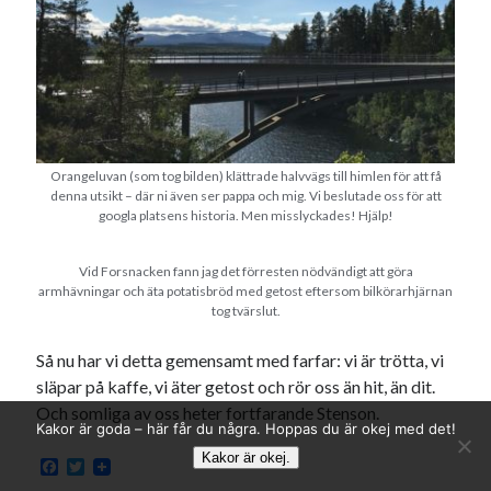
Orangeluvan (som tog bilden) klättrade halvvägs till himlen för att få
denna utsikt – där ni även ser pappa och mig. Vi beslutade oss för att
googla platsens historia. Men misslyckades! Hjälp!
Vid Forsnacken fann jag det förresten nödvändigt att göra
armhävningar och äta potatisbröd med getost eftersom bilkörarhjärnan
tog tvärslut.
Så nu har vi detta gemensamt med farfar: vi är trötta, vi
släpar på kaffe, vi äter getost och rör oss än hit, än dit.
Och somliga av oss heter fortfarande Stenson.
Kakor är goda – här får du några. Hoppas du är okej med det!
Kakor är okej.
F
T
a
w