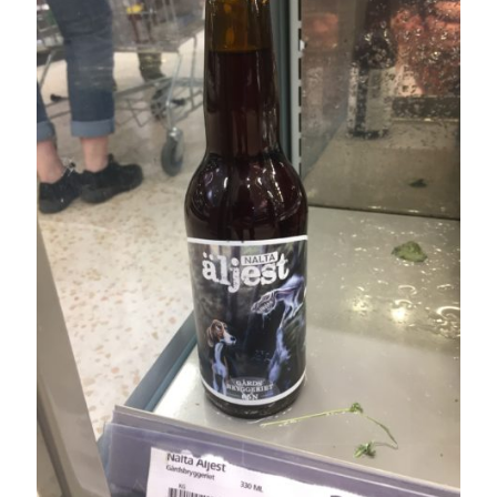
#blogg100
allmänbildning
barn
barnen
basket
corona
bil
död
film
England
fest
fotboll
jobb
historia
hotell
Julkalendern
Julkalenderfacit
julkalendern 2021
Julkalendern 2024
konst
minne
kåseri
mat
Lund
lifvet
minnen
mode
musik
museum
nostalgi
ord
radio
recept
resa
skola
reklam
sekrutt
språk
sommar
språkpolis
svenska
tåg
tips
Stockholm