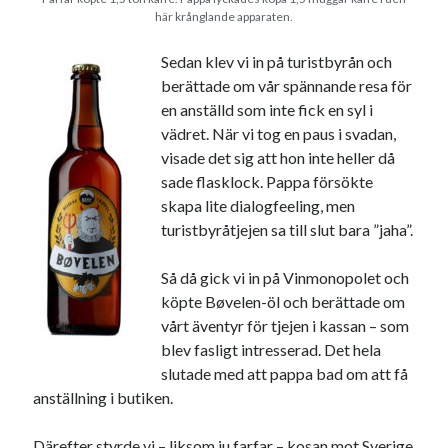
här krånglande apparaten.
Sedan klev vi in på turistbyrån och
berättade om vår spännande resa för
en anställd som inte fick en syl i
vädret. När vi tog en paus i svadan,
visade det sig att hon inte heller då
sade flasklock. Pappa försökte
skapa lite dialogfeeling, men
turistbyråtjejen sa till slut bara ”jaha”.
Så då gick vi in på Vinmonopolet och
köpte Bøvelen-öl och berättade om
vårt äventyr för tjejen i kassan – som
blev fasligt intresserad. Det hela
slutade med att pappa bad om att få
anställning i butiken.
Därefter styrde vi – liksom ju farfar – kosan mot Sverige