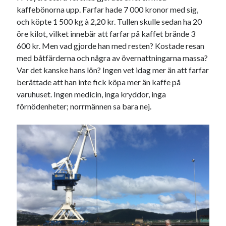
Godisbrödet från himlen
kaffebönorna upp. Farfar hade 7 000 kronor med sig,
Köttfärslimpan på allas läppar
och köpte 1 500 kg à 2,20 kr. Tullen skulle sedan ha 20
Länkskolan
öre kilot, vilket innebär att farfar på kaffet brände 3
Lotten som Sommarpratare (i fantasin alltså: grupp på FB)
600 kr. Men vad gjorde han med resten? Kostade resan
Vad ska du laga för mat idag? (Recept!)
med båtfärderna och några av övernattningarna massa?
Var det kanske hans lön? Ingen vet idag mer än att farfar
berättade att han inte fick köpa mer än kaffe på
Meta
varuhuset. Ingen medicin, inga kryddor, inga
förnödenheter; norrmännen sa bara nej.
Logga in
Flöde för inlägg
Flöde för kommentarer
WordPress.org
Pejpalla!