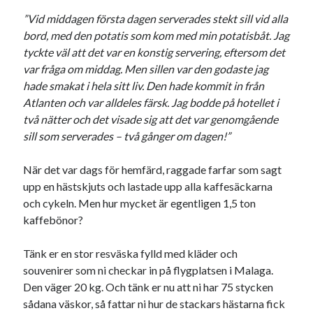
”Vid middagen första dagen serverades stekt sill vid alla
bord, med den potatis som kom med min potatisbåt. Jag
tyckte väl att det var en konstig servering, eftersom det
var fråga om middag. Men sillen var den godaste jag
hade smakat i hela sitt liv. Den hade kommit in från
Atlanten och var alldeles färsk. Jag bodde på hotellet i
två nätter och det visade sig att det var genomgående
sill som serverades – två gånger om dagen!”
När det var dags för hemfärd, raggade farfar som sagt
upp en hästskjuts och lastade upp alla kaffesäckarna
och cykeln. Men hur mycket är egentligen 1,5 ton
kaffebönor?
Tänk er en stor resväska fylld med kläder och
souvenirer som ni checkar in på flygplatsen i Malaga.
Den väger 20 kg. Och tänk er nu att ni har 75 stycken
sådana väskor, så fattar ni hur de stackars hästarna fick