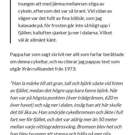
tvungen att med jämna mellanrum stiga av
cykeln, eftersom det var så brant. Vid sidan av
vägen var det fullt av fina blåbär, som jag
kalasade på, för frosten går inte så högt upp i
fjällen; kalluften sjunker ju ner i dalarna. Vilket
väl är allmänt känt.
Pappa har som sagt skrivit ner allt som farfar berättade
om denna cykeltur, och nu citerar jag pappas text som
utgår ifrån rullbandet från 1973:
”Han la märke till att gran, tall och björk växte vid foten
av fjället, medan det högre upp bara fanns björk. När
han var på högsta punkten (över trädgränsen, 620 m
över havet) och såg ner i dalen, insåg han att här skulle
det bli åka av. Han smörjde cykelbromsen och åkte i full
fart ner för fjället, och det var aldrig mer än 50 meter
mellan varje nittiograderssväng. Bromsen blev het och
han blev tvungen att stanna och hälla på mer olja.