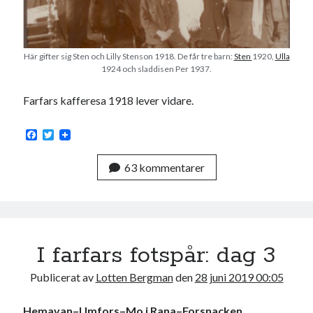
Här gifter sig Sten och Lilly Stenson 1918. De får tre barn:
Sten
1920,
Ulla
1924 och sladdisen Per 1937.
Farfars kafferesa 1918 lever vidare.
F
T
a
w
c
i
63 kommentarer
e
t
b
t
o
e
o
r
k
I farfars fotspår: dag 3
Publicerat av
Lotten Bergman
den
28 juni 2019 00:05
Hemavan–Umfors–Mo i Rana–Forsnacken