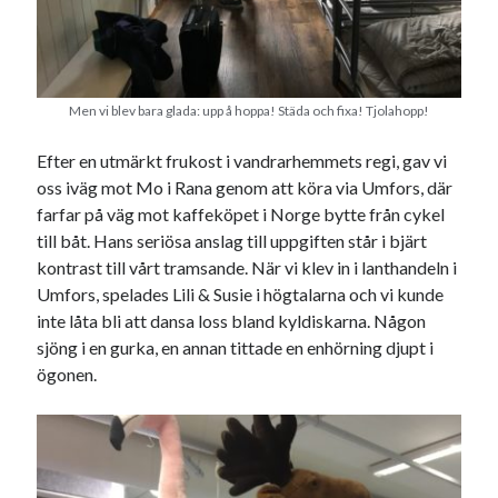
Men vi blev bara glada: upp å hoppa! Städa och fixa! Tjolahopp!
Efter en utmärkt frukost i vandrarhemmets regi, gav vi
oss iväg mot Mo i Rana genom att köra via Umfors, där
farfar på väg mot kaffeköpet i Norge bytte från cykel
till båt. Hans seriösa anslag till uppgiften står i bjärt
kontrast till vårt tramsande. När vi klev in i lanthandeln i
Umfors, spelades Lili & Susie i högtalarna och vi kunde
inte låta bli att dansa loss bland kyldiskarna. Någon
sjöng i en gurka, en annan tittade en enhörning djupt i
ögonen.