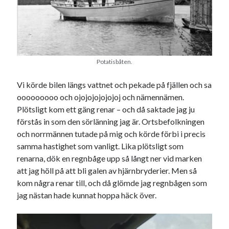
Potatisbåten.
Vi körde bilen längs vattnet och pekade på fjällen och sa
ooooooooo och ojojojojojojoj och nämennämen.
Plötsligt kom ett gäng renar – och då saktade jag ju
förstås in som den sörlänning jag är. Ortsbefolkningen
och norrmännen tutade på mig och körde förbi i precis
samma hastighet som vanligt. Lika plötsligt som
renarna, dök en regnbåge upp så långt ner vid marken
att jag höll på att bli galen av hjärnbryderier. Men så
kom några renar till, och då glömde jag regnbågen som
jag nästan hade kunnat hoppa häck över.