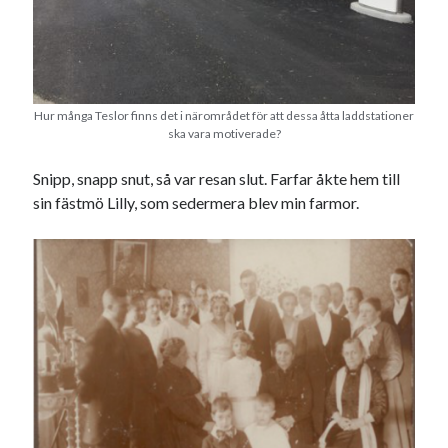
Hur många Teslor finns det i närområdet för att dessa åtta laddstationer
ska vara motiverade?
Snipp, snapp snut, så var resan slut. Farfar åkte hem till
sin fästmö Lilly, som sedermera blev min farmor.