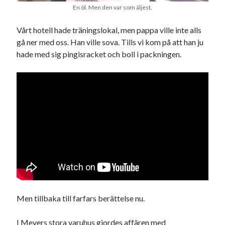
En öl. Men den var som äljest.
USA
Vårt hotell hade träningslokal, men pappa ville inte alls
gå ner med oss. Han ville sova. Tills vi kom på att han ju
hade med sig pingisracket och boll i packningen.
Dessa har något gemensamt
Fantastiskt välformulerad moderecensent
Onödiga citattecken
Dessa har något helt annat gemensamt
En amerikansk språkpolis
Fula biblioteksböcker
Egna länkar
Men tillbaka till farfars berättelse nu.
Bokstävlar & AI – mitt levebröd. Gå en kurs!
Den stora bloggläsarvärvsveckan
I Meyers stora varuhus gjordes affären med