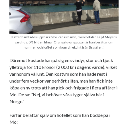
Swish: 070-8885542
Kaffet hämtades upp här i Mo i Ranas hamn, men betalades på Meyers
varuhus. (På bilden filmar Orangeluvan pappa när han berättar om
hamnen och kaffet som kom direkt hit från Brasilien.)
Däremot kostade han på sig en svindyr, stor och tjock
ylletröja för 110 kronor (2 000 kr i dagens värde), vilket
var honom väl unt. Den kostym som han hade rest i
under fem veckor var oerhört sliten, men han fick inte
köpa en ny trots att han gick och frågade i flera affärer i
Mo. De sa: ”Nej, vi behöver våra tyger själva här i
Norge.”
Farfar berättar själv om hotellet som han bodde på i
Mo: