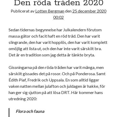
Den röda tråden 2020
17
18
19
20
21
22
23
Publicerat av
Lotten Bergman
den
25 december 2020
24
25
26
27
28
29
30
00:02
31
Sedan tidernas begynnelse har Julkalendern förutom
« jul
massa gåtor och facit haft en röd tråd. Den har varit
slingrande, den har varit hopplös, den har varit komplett
omöjlig att lista ut, och den har inte varit särskilt bra.
Sök
Det är en tradition som jag detta år tänkte bryta.
Gissningarna på den röda tråden har varit många, men
särskilt gissades det på rosor. Och på Ponderosa. Samt
Édith Piaf, Fredrik och Uppsala. En som alltid ligger
Kategorier
vaken natten mellan julafton och juldagen är hakke, för
han ger sig sjutton på att lösa DRT. Här kommer hans
Kategorier
utredning 2020:
Flora och fauna