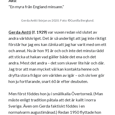
Aku
:
”En myra från England minsann.”
Gerda Antti i början av 2020. Foto: ©Gunilla Berglund.
Gerda Antti
(f. 1929)
var vuxen redan vid slutet av
andra världskriget. Det är så underligt att jag inte riktigt
förstår hur jag ens kan
tänka
att jag har varit med om ett
och annat. Nu är hon 91 år och och inte det minsta rädd
att sticka ut hakan vad gäller både det ena och det
andra. Mest det andra – det som skaver lite här och där.
Jag tror att man mycket väl kan kontakta henne och
dryfta stora frågor om världen av igår – och skriver gör
hon ju fortfarande, snart 60 år efter deubuten.
Men först föddes hon ju i smällkalla Övertorneå. (Man
måste enligt tradition påtala att det är kallt i norra
Sverige. Även om Gerda faktiskt föddes i en
normalvarm augustimånad.) Redan 1950 flyttade hon