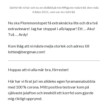
Därför får ni här och nu en idolbild på min fiffigaste röda tråd: den röda
tråden 2011, som var en röd tråd.
Nu ska Plommonstopet få extraknäcka lite och dra två
extravinnare! Jag har stoppat i
alla
lappar! Ett … Aku!
Swish: 070-8885542
Två … Ardy!
Kom ihåg att ni måste mejla storlek och adress till
lotten@bergman.com!
Hoppas att ni alla mår bra, förresten!
Här har vi firat jul i en alldeles egen fyramannabubbla
med 100 % corona. Mitt positiva testsvar kom på
självaste julafton och innehöll ett korrfel som gjorde
mig riktigt upprymd.