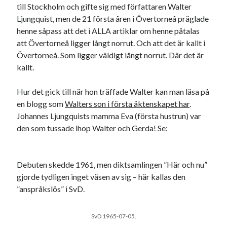
till Stockholm och gifte sig med författaren Walter
Ljungquist, men de 21 första åren i Övertorneå präglade
henne såpass att det i ALLA artiklar om henne påtalas
att Övertorneå ligger långt norrut. Och att det är kallt i
Övertorneå. Som ligger väldigt långt norrut. Där det är
kallt.
Hur det gick till när hon träffade Walter kan man läsa på
en blogg som
Walters son i första äktenskapet har
.
Johannes Ljungquists mamma Eva (första hustrun) var
den som tussade ihop Walter och Gerda! Se:
Debuten skedde 1961, men diktsamlingen ”Här och nu”
gjorde tydligen inget väsen av sig – här kallas den
”anspråkslös” i SvD.
SvD 1965-07-05.