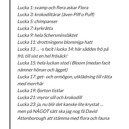
Etiketter
Lucka 1: svamp och flera askar Flora
#blogg100
Lucka 3: krokodiltårar (även Piff o Puff)
allmänbildning
barn
Lucka 5: chimpanser
barnen
basket
corona
bil
Lucka 7: kyrkråtta
Lucka 9: hela Schersminsläktet
död
film
England
fest
fotboll
Lucka 11: drottningens blommiga hatt
jobb
historia
hotell
Lucka 13 … -s facit i lucka 14: här såddes frö på
frö, till sist en hel frösäck!
Julkalendern
Julkalenderfacit
Lucka 15: hela luckan stod i Bloom (medan facit
nämner hönan och ägget)
julkalendern 2021
Julkalendern 2024
konst
Lucka 17: get- och ormögon, utklädning till råtta
minne
kåseri
mat
Lund
lifvet
med morrhår
minnen
mode
Lucka 19: fjorton tistlar
musik
museum
Lucka 21: myror sill och krokodill
nostalgi
ord
radio
recept
Lucka 23: ja, nu blir det kanske lite krystat …
resa
men på NÅGOT sätt ska jag nog få David
skola
reklam
sekrutt
Attenborough att stämma med flora och fauna
språk
sommar
språkpolis