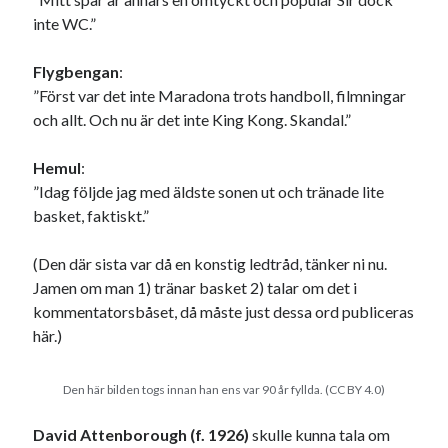
inte WC.”
Flygbengan
:
”Först var det inte Maradona trots handboll, filmningar
och allt. Och nu är det inte King Kong. Skandal.”
Hemul
:
”Idag följde jag med äldste sonen ut och tränade lite
basket, faktiskt.”
(Den där sista var då en konstig ledtråd, tänker ni nu.
Jamen om man 1) tränar basket 2) talar om det i
kommentatorsbåset, då måste just dessa ord publiceras
här.)
Den här bilden togs innan han ens var 90 år fyllda. (
CC BY 4.0)
David Attenborough (f. 1926)
skulle kunna tala om