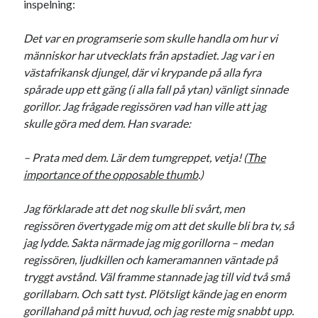
inspelning:
Det var en programserie som skulle handla om hur vi
människor har utvecklats från apstadiet. Jag var i en
västafrikansk djungel, där vi krypande på alla fyra
spårade upp ett gäng (i alla fall på ytan) vänligt sinnade
gorillor. Jag frågade regissören vad han ville att jag
skulle göra med dem. Han svarade:
– Prata med dem. Lär dem tumgreppet, vetja! (
The
importance of the opposable thumb
.)
Jag förklarade att det nog skulle bli svårt, men
regissören övertygade mig om att det skulle bli bra tv, så
jag lydde. Sakta närmade jag mig gorillorna – medan
regissören, ljudkillen och kameramannen väntade på
tryggt avstånd. Väl framme stannade jag till vid två små
gorillabarn. Och satt tyst. Plötsligt kände jag en enorm
gorillahand på mitt huvud, och jag reste mig snabbt upp.