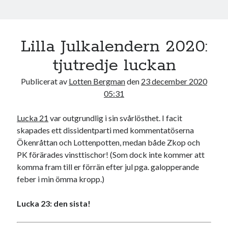
Lilla Julkalendern 2020:
tjutredje luckan
Publicerat av
Lotten Bergman
den
23 december 2020
05:31
Lucka 21
var outgrundlig i sin svårlösthet. I facit
skapades ett dissidentparti med kommentatöserna
Ökenråttan och Lottenpotten, medan både Zkop och
PK förärades vinsttischor! (Som dock inte kommer att
komma fram till er förrän efter jul pga. galopperande
feber i min ömma kropp.)
Lucka 23: den sista!