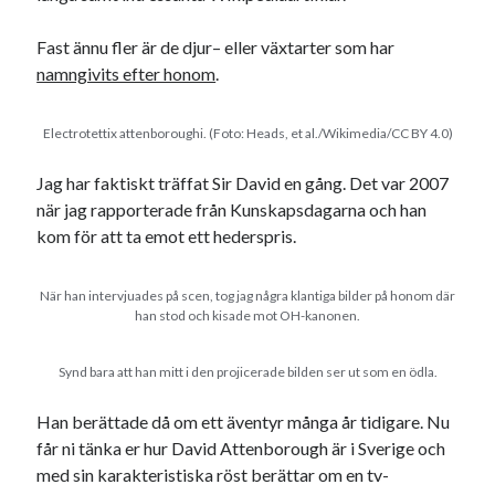
Fast ännu fler är de djur– eller växtarter som har
namngivits efter honom
.
Electrotettix attenboroughi. (Foto: Heads, et al./Wikimedia/CC BY 4.0)
Jag har faktiskt träffat Sir David en gång. Det var 2007
när jag rapporterade från Kunskapsdagarna och han
kom för att ta emot ett hederspris.
När han intervjuades på scen, tog jag några klantiga bilder på honom där
han stod och kisade mot OH-kanonen.
Synd bara att han mitt i den projicerade bilden ser ut som en ödla.
Han berättade då om ett äventyr många år tidigare. Nu
får ni tänka er hur David Attenborough är i Sverige och
med sin karakteristiska röst berättar om en tv-