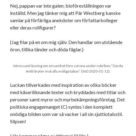
Nej, pappan var inte galen; bioföreställningen var
inställd. Men jag tänker mig att Pär Westberg kanske
samlar på förfärliga anekdoter om författarkolleger
eller deras rollfigurer?
(Jag filar på en om mig själv. Den handlar om utstående
öron, tillika tänder och döda fåglar.)
Intressant läsning om ensamhet före corona under rubriken ”Gerda
Antti bryter mot alla möliga tabun” (SvD 2020-01-11).
Luckan tillverkades med inspiration av olika böcker
med kåseriliknande texter och kryddades med titlar och
personer samt myror och myrbekämpningsföretag. Det
politiska engagemanget (C) syntes i den komplett
onödiga bilden som var så vacker i all sin sjuttiotalsstil.
Slipsen!
Här kommer några av titlarna! (
Källa
.)