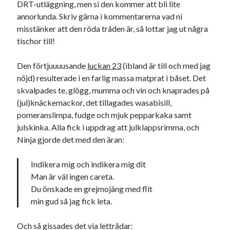
DRT-utläggning, men si den kommer att bli lite
annorlunda. Skriv gärna i kommentarerna vad ni
misstänker att den röda tråden är, så lottar jag ut några
tischor till!
Den förtjuuuusande
luckan 23
(ibland är till och med jag
nöjd) resulterade i en farlig massa matprat i båset. Det
skvalpades te, glögg, mumma och vin och knaprades på
(jul)knäckemackor, det tillagades wasabisill,
pomeranslimpa, fudge och mjuk pepparkaka samt
julskinka. Alla fick i uppdrag att julklappsrimma, och
Ninja gjorde det med den äran:
Indikera mig och indikera mig dit
Man är väl ingen careta.
Du önskade en grejmojäng med flit
min gud så jag fick leta.
Och så gissades det via lettrådar: