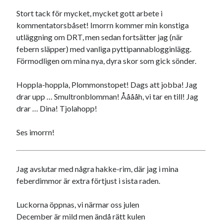
Stort tack för mycket, mycket gott arbete i
kommentatorsbåset! Imorrn kommer min konstiga
utläggning om DRT, men sedan fortsätter jag (när
febern släpper) med vanliga pyttipannablogginlägg.
Förmodligen om mina nya, dyra skor som gick sönder.
Hoppla-hoppla, Plommonstopet! Dags att jobba! Jag
drar upp … Smultronblomman! Ååååh, vi tar en till! Jag
drar … Dina! Tjolahopp!
Ses imorrn!
Jag avslutar med några
hakke-rim, där jag i mina
feberdimmor är extra förtjust i sista raden.
Luckorna öppnas, vi närmar oss julen
December är mild men ändå rätt kulen