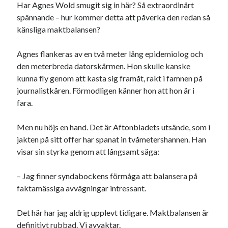
Har Agnes Wold smugit sig in här? Så extraordinärt
spännande – hur kommer detta att påverka den redan så
känsliga maktbalansen?
Agnes flankeras av en två meter lång epidemiolog och
den meterbreda datorskärmen. Hon skulle kanske
kunna fly genom att kasta sig framåt, rakt i famnen på
journalistkåren. Förmodligen känner hon att hon är i
fara.
Men nu höjs en hand. Det är Aftonbladets utsände, som i
jakten på sitt offer har spanat in tvåmetershannen. Han
visar sin styrka genom att långsamt säga:
– Jag finner syndabockens förmåga att balansera på
faktamässiga avvägningar intressant.
Det här har jag aldrig upplevt tidigare. Maktbalansen är
definitivt rubbad. Vi avvaktar.