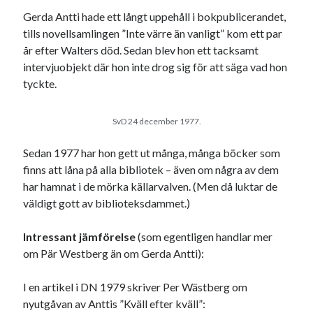
Gerda Antti hade ett långt uppehåll i bokpublicerandet,
tills novellsamlingen ”Inte värre än vanligt” kom ett par
år efter Walters död. Sedan blev hon ett tacksamt
intervjuobjekt där hon inte drog sig för att säga vad hon
tyckte.
SvD 24 december 1977.
Sedan 1977 har hon gett ut många, många böcker som
finns att låna på alla bibliotek – även om några av dem
har hamnat i de mörka källarvalven. (Men då luktar de
väldigt gott av biblioteksdammet.)
Intressant jämförelse
(som egentligen handlar mer
om Pär Westberg än om Gerda Antti):
I en artikel i DN 1979 skriver Per Wästberg om
nyutgåvan av Anttis ”Kväll efter kväll”: