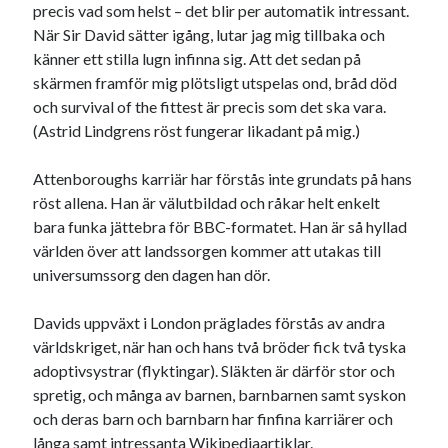
precis vad som helst – det blir per automatik intressant.
När Sir David sätter igång, lutar jag mig tillbaka och
känner ett stilla lugn infinna sig. Att det sedan på
skärmen framför mig plötsligt utspelas ond, bråd död
och survival of the fittest är precis som det ska vara.
(Astrid Lindgrens röst fungerar likadant på mig.)
Attenboroughs karriär har förstås inte grundats på hans
röst allena. Han är välutbildad och råkar helt enkelt
bara funka jättebra för BBC-formatet. Han är så hyllad
världen över att landssorgen kommer att utakas till
universumssorg den dagen han dör.
Davids uppväxt i London präglades förstås av andra
världskriget, när han och hans två bröder fick två tyska
adoptivsystrar (flyktingar). Släkten är därför stor och
spretig, och många av barnen, barnbarnen samt syskon
och deras barn och barnbarn har finfina karriärer och
långa samt intressanta Wikipediaartiklar.