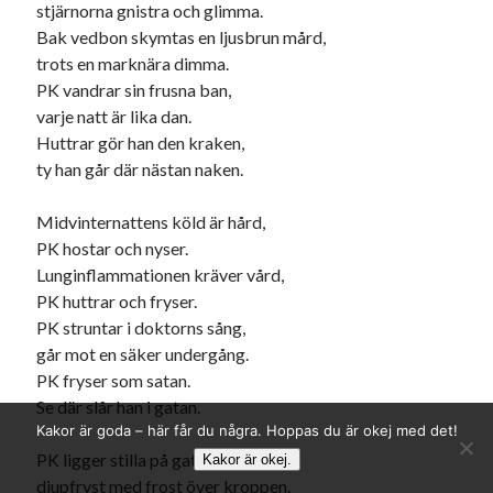
stjärnorna gnistra och glimma.
Bak vedbon skymtas en ljusbrun mård,
trots en marknära dimma.
PK vandrar sin frusna ban,
varje natt är lika dan.
Huttrar gör han den kraken,
ty han går där nästan naken.
Midvinternattens köld är hård,
PK hostar och nyser.
Lunginflammationen kräver vård,
PK huttrar och fryser.
PK struntar i doktorns sång,
går mot en säker undergång.
PK fryser som satan.
Se där slår han i gatan.
Kakor är goda – här får du några. Hoppas du är okej med det!
PK ligger stilla på gatan i frid,
Kakor är okej.
djupfryst med frost över kroppen.