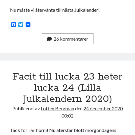
Nu måste vi återvänta till nästa Julkalender!
F
T
a
w
c
i
26 kommentarer
e
t
b
t
o
e
o
r
k
Facit till lucka 23 heter
lucka 24 (Lilla
Julkalendern 2020)
Publicerat av
Lotten Bergman
den
24 december 2020
00:02
Tack för i år, hörni! Nu återstår blott morgondagens