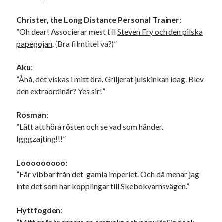
Christer, the Long Distance Personal Trainer
:
”Oh dear! Associerar mest till
Steven Fry och den pilska
papegojan
. (Bra filmtitel va?)”
Aku
:
”Åhå, det viskas i mitt öra. Griljerat julskinkan idag. Blev
den extraordinär? Yes sir!”
Rosman
:
”Lätt att höra rösten och se vad som händer.
Igggzajting!!!”
Looooooooo:
”Får vibbar från det gamla imperiet. Och då menar jag
inte det som har kopplingar till Skebokvarnsvägen.”
Hyttfogden
:
”Mitt spår är annars en omtyckt och populär Sir dock