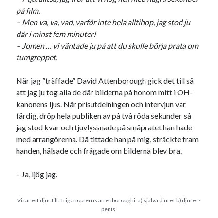
på film.
– Men va, va, vad, varför inte hela alltihop, jag stod ju
där i minst fem minuter!
– Jomen … vi väntade ju på att du skulle börja prata om
tumgreppet.
När jag ”träffade” David Attenborough gick det till så
att jag ju tog alla de där bilderna på honom mitt i OH-
kanonens ljus. När prisutdelningen och intervjun var
färdig, dröp hela publiken av på två röda sekunder, så
jag stod kvar och tjuvlyssnade på småpratet han hade
med arrangörerna. Då tittade han på mig, sträckte fram
handen, hälsade och frågade om bilderna blev bra.
– Ja, ljög jag.
Vi tar ett djur till: Trigonopterus attenboroughi: a) själva djuret b) djurets
penis.