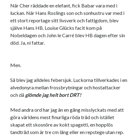
Den stora bloggläsarvärvsveckan
När Cher räddade en elefant, fick Babar vara med i
Godisbrödet från himlen
luckan. När Hans Roslings son och sonhustru var med i
Köttfärslimpan på allas läppar
ett stort reportage sitt livsverk och fattigdom, blev
Länkskolan
själve Hans HB. Louise Glücks facit kom på
Lotten som Sommarpratare (i fantasin alltså: grupp på FB)
Nobeldagen och John le Carré blev HB dagen efter sin
Vad ska du laga för mat idag? (Recept!)
död. Ja, ni fattar.
Men.
Meta
Logga in
Så blev jag alldeles febersjuk. Luckorna tillverkades i en
Flöde för inlägg
alvedonyra mellan frossbrytningar och hostattacker
Flöde för kommentarer
och då
glömde jag helt bort DRT!
WordPress.org
Med andra ord har jag än en gång misslyckats med att
göra världens mest finurliga röda tråd och istället
skapat ett skosnöre av kokt spagetti, en hopplös
tandtråd som är tre cm lång eller en repstege utan rep.
Pejpalla!