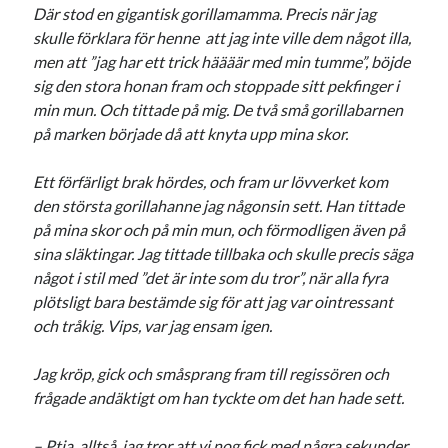
Där stod en gigantisk gorillamamma. Precis när jag
skulle förklara för henne att jag inte ville dem något illa,
men att ”jag har ett trick häääär med min tumme”, böjde
sig den stora honan fram och stoppade sitt pekfinger i
min mun. Och tittade på mig. De två små gorillabarnen
på marken började då att knyta upp mina skor.
Ett förfärligt brak hördes, och fram ur lövverket kom
den största gorillahanne jag någonsin sett. Han tittade
på mina skor och på min mun, och förmodligen även på
sina släktingar. Jag tittade tillbaka och skulle precis säga
något i stil med ”det är inte som du tror”, när alla fyra
plötsligt bara bestämde sig för att jag var ointressant
och tråkig. Vips, var jag ensam igen.
Jag kröp, gick och småsprang fram till regissören och
frågade andäktigt om han tyckte om det han hade sett.
– Ptja, alltså, jag tror att vi nog fick med några sekunder