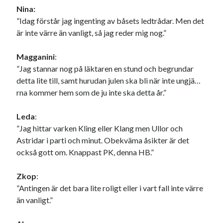
Nina:
”Idag förstår jag ingenting av båsets ledtrådar. Men det
är inte värre än vanligt, så jag reder mig nog.”
Magganini
:
”Jag stannar nog på läktaren en stund och begrundar
detta lite till, samt hurudan julen ska bli när inte ungjä…
rna kommer hem som de ju inte ska detta år.”
Leda
:
”Jag hittar varken Kling eller Klang men Ullor och
Astridar i parti och minut. Obekväma åsikter är det
också gott om. Knappast PK, denna HB.”
Zkop
:
”Antingen är det bara lite roligt eller i vart fall inte värre
än vanligt.”