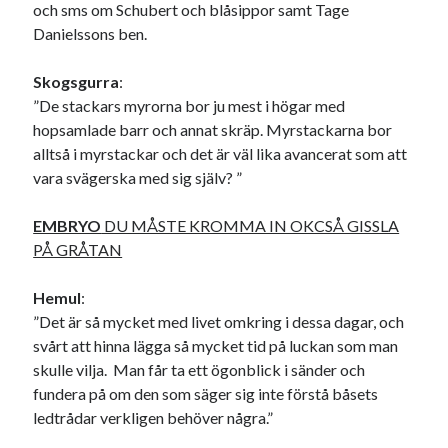
och sms om Schubert och blåsippor samt Tage
Danielssons ben.
Skogsgurra
:
”De stackars myrorna bor ju mest i högar med
hopsamlade barr och annat skräp. Myrstackarna bor
alltså i myrstackar och det är väl lika avancerat som att
vara svägerska med sig själv? ”
EMBRYO
DU MÅSTE KROMMA IN OKCSÅ GISSLA
PÅ GRÅTAN
Hemul
:
”Det är så mycket med livet omkring i dessa dagar, och
svårt att hinna lägga så mycket tid på luckan som man
skulle vilja. Man får ta ett ögonblick i sänder och
fundera på om den som säger sig inte förstå båsets
ledtrådar verkligen behöver några.”