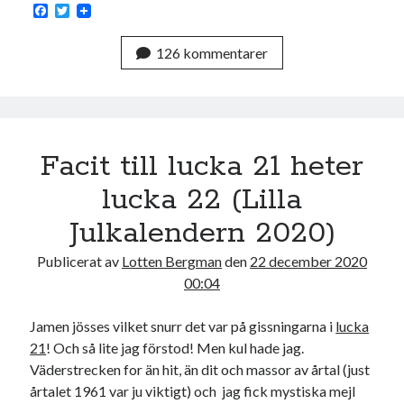
F
T
a
w
c
i
126 kommentarer
e
t
b
t
o
e
o
r
k
Facit till lucka 21 heter
lucka 22 (Lilla
Julkalendern 2020)
Publicerat av
Lotten Bergman
den
22 december 2020
00:04
Jamen jösses vilket snurr det var på gissningarna i
lucka
21
! Och så lite jag förstod! Men kul hade jag.
Väderstrecken for än hit, än dit och massor av årtal (just
årtalet 1961 var ju viktigt) och jag fick mystiska mejl