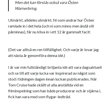
Men det kan förstås också vara Östen
svenska
tåg
tips
Stockholm
Warnerbring.
USA
Utmärkt, alldeles utmärkt. Ni som undrar hur Östen
ramlade in i det hela (och ni som minns men ändå vill
påminnas), får nu kliva in i ett 12 år gammalt facit:
Dessa har något gemensamt
Fantastiskt välformulerad moderecensent
Onödiga citattecken
(Det var alltså en ren tillfällighet. Och varje år lovar jag
att nästa år genomföra denna idé.)
Dessa har något helt annat gemensamt
I år var min fullständigt briljanta idé att vara dagsaktuell
och se till att varje lucka var inspirerad av något som
En amerikansk språkpolis
stod i tidningen dagen innan luckan publicerades. När
Fula biblioteksböcker
Tom Cruise hade skällt ut alla anställda vid en
filminspelning som han både producerar och är stjärna i,
fick han vara med som flygar-ledtråd.
Egna länkar
Bokstävlar & AI – mitt levebröd. Gå en kurs!