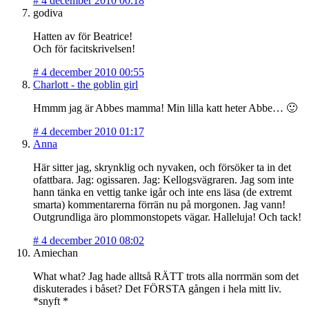
#
4 december 2010 00:18
godiva
Hatten av för Beatrice!
Och för facitskrivelsen!
#
4 december 2010 00:55
Charlott - the goblin girl
Hmmm jag är Abbes mamma! Min lilla katt heter Abbe… 🙂
#
4 december 2010 01:17
Anna
Här sitter jag, skrynklig och nyvaken, och försöker ta in det
ofattbara. Jag: ogissaren. Jag: Kellogsvägraren. Jag som inte
hann tänka en vettig tanke igår och inte ens läsa (de extremt
smarta) kommentarerna förrän nu på morgonen. Jag vann!
Outgrundliga äro plommonstopets vägar. Halleluja! Och tack!
#
4 december 2010 08:02
Amiechan
What what? Jag hade alltså RÄTT trots alla norrmän som det
diskuterades i båset? Det FÖRSTA gången i hela mitt liv.
*snyft *