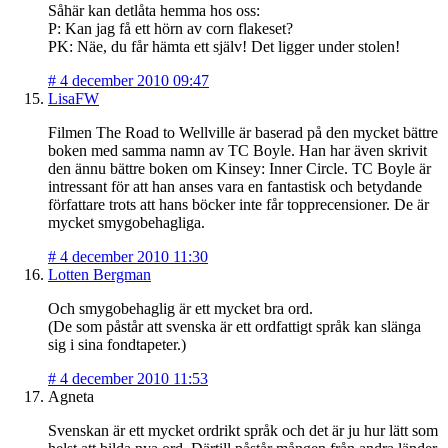
Såhär kan detlåta hemma hos oss:
P: Kan jag få ett hörn av corn flakeset?
PK: Näe, du får hämta ett själv! Det ligger under stolen!
#
4 december 2010 09:47
LisaFW
Filmen The Road to Wellville är baserad på den mycket bättre
boken med samma namn av TC Boyle. Han har även skrivit
den ännu bättre boken om Kinsey: Inner Circle. TC Boyle är
intressant för att han anses vara en fantastisk och betydande
författare trots att hans böcker inte får topprecensioner. De är
mycket smygobehagliga.
#
4 december 2010 11:30
Lotten Bergman
Och smygobehaglig är ett mycket bra ord.
(De som påstår att svenska är ett ordfattigt språk kan slänga
sig i sina fondtapeter.)
#
4 december 2010 11:53
Agneta
Svenskan är ett mycket ordrikt språk och det är ju hur lätt som