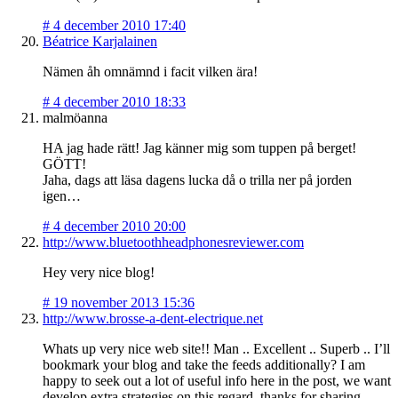
#
4 december 2010 17:40
Béatrice Karjalainen
Nämen åh omnämnd i facit vilken ära!
#
4 december 2010 18:33
malmöanna
HA jag hade rätt! Jag känner mig som tuppen på berget!
GÖTT!
Jaha, dags att läsa dagens lucka då o trilla ner på jorden
igen…
#
4 december 2010 20:00
http://www.bluetoothheadphonesreviewer.com
Hey very nice blog!
#
19 november 2013 15:36
http://www.brosse-a-dent-electrique.net
Whats up very nice web site!! Man .. Excellent .. Superb .. I’ll
bookmark your blog and take the feeds additionally? I am
happy to seek out a lot of useful info here in the post, we want
develop extra strategies on this regard, thanks for sharing. . . .