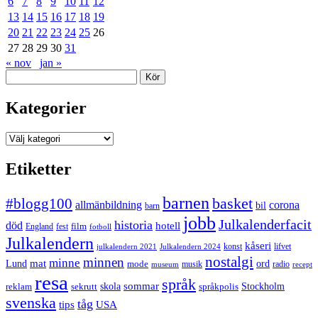
6
7
8
9
10
11
12
13
14
15
16
17
18
19
20
21
22
23
24
25
26
27
28
29
30
31
« nov
jan »
Sök
Kategorier
Kategorier
Etiketter
barnen
#blogg100
basket
allmänbildning
corona
bil
barn
jobb
Julkalenderfacit
historia
död
hotell
England
fest
film
fotboll
Julkalendern
kåseri
julkalendern 2021
Julkalendern 2024
konst
lifvet
nostalgi
minnen
minne
mat
Lund
mode
ord
musik
radio
museum
recept
resa
språk
sommar
reklam
sekrutt
skola
språkpolis
Stockholm
svenska
tåg
USA
tips