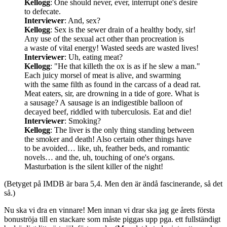
Kellogg
: One should never, ever, interrupt one's desire
to defecate.
Interviewer
: And, sex?
Kellogg
: Sex is the sewer drain of a healthy body, sir!
Any use of the sexual act other than procreation is
a waste of vital energy! Wasted seeds are wasted lives!
Interviewer
: Uh, eating meat?
Kellogg
: "He that killeth the ox is as if he slew a man."
Each juicy morsel of meat is alive, and swarming
with the same filth as found in the carcass of a dead rat.
Meat eaters, sir, are drowning in a tide of gore. What is
a sausage? A sausage is an indigestible balloon of
decayed beef, riddled with tuberculosis. Eat and die!
Interviewer
: Smoking?
Kellogg
: The liver is the only thing standing between
the smoker and death! Also certain other things have
to be avoided… like, uh, feather beds, and romantic
novels… and the, uh, touching of one's organs.
Masturbation is the silent killer of the night!
(Betyget på IMDB är bara 5,4. Men den är ändå fascinerande, så det
så.)
Nu ska vi dra en vinnare! Men innan vi drar ska jag ge årets första
bonuströja till en stackare som måste piggas upp pga. ett fullständigt