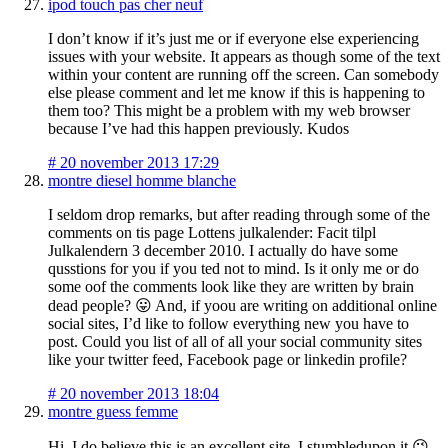
ipod touch pas cher neuf
I don’t know if it’s just me or if everyone else experiencing
issues with your website. It appears as though some of the text
within your content are running off the screen. Can somebody
else please comment and let me know if this is happening to
them too? This might be a problem with my web browser
because I’ve had this happen previously. Kudos
#
20 november 2013 17:29
montre diesel homme blanche
I seldom drop remarks, but after reading through some of the
comments on tis page Lottens julkalender: Facit tilpl
Julkalendern 3 december 2010. I actually do have some
qusstions for you if you ted not to mind. Is it only me or do
some oof the comments look like they are written by brain
dead people? 😛 And, if yoou are writing on additional online
social sites, I’d like to follow everything new you have to
post. Could you list of all of all your social community sites
like your twitter feed, Facebook page or linkedin profile?
#
20 november 2013 18:04
montre guess femme
Hi, I do believe this is an excellent site. I stumbledupon it 😉