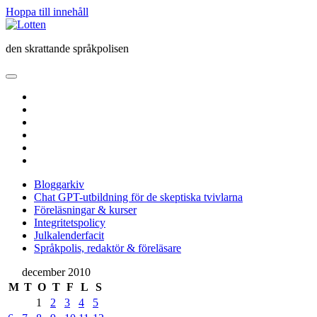
Hoppa till innehåll
Lotten
den skrattande språkpolisen
öppna
primär
twitter
meny
facebook
instagram
linkedin
rss
e-
post
Bloggarkiv
Chat GPT-utbildning för de skeptiska tvivlarna
Föreläsningar & kurser
Integritetspolicy
Julkalenderfacit
Språkpolis, redaktör & föreläsare
Sidopanel
december 2010
M
T
O
T
F
L
S
1
2
3
4
5