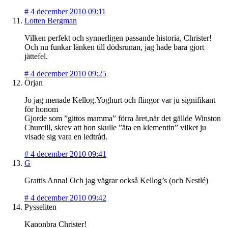
#
4 december 2010 09:11
Lotten Bergman
Vilken perfekt och synnerligen passande historia, Christer!
Och nu funkar länken till dödsrunan, jag hade bara gjort
jättefel.
#
4 december 2010 09:25
Örjan
Jo jag menade Kellog.Yoghurt och flingor var ju signifikant
för honom
Gjorde som ”gittos mamma” förra året,när det gällde Winston
Churcill, skrev att hon skulle ”äta en klementin” vilket ju
visade sig vara en ledtråd.
#
4 december 2010 09:41
G
Grattis Anna! Och jag vägrar också Kellog’s (och Nestlé)
#
4 december 2010 09:42
Pysseliten
Kanonbra Christer!