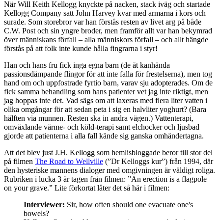
När Will Keith Kellogg knyckte på nacken, stack iväg och startade
Kellogg Company satt John Harvey kvar med armarna i kors och
surade. Som storebror var han förstås resten av livet arg på både
C.W. Post och sin yngre broder, men framför allt var han bekymrad
över människans förfall – alla människors förfall – och allt hängde
förstås på att folk inte kunde hålla fingrarna i styr!
Han och hans fru fick inga egna barn (de åt kanhända
passionsdämpande flingor för att inte falla för frestelserna), men tog
hand om och uppfostrade fyrtio barn, varav sju adopterades. Om de
fick samma behandling som hans patienter vet jag inte riktigt, men
jag hoppas inte det. Vad sägs om att laxeras med flera liter vatten i
olika omgångar för att sedan peta i sig en halvliter yoghurt? (Bara
hälften via munnen. Resten ska in andra vägen.) Vattenterapi,
omväxlande värme- och köld-terapi samt elchocker och ljusbad
gjorde att patienterna i alla fall kände sig ganska omhändertagna.
Att det blev just J.H. Kellogg som hemlisbloggade beror till stor del
på filmen
The Road to Wellville
(”Dr Kelloggs kur”) från 1994, där
den hysteriske mannens dialoger med omgivningen är väldigt roliga.
Rubriken i lucka 3 är tagen från filmen: ”An erection is a flagpole
on your grave.” Lite förkortat låter det så här i filmen:
Interviewer:
Sir, how often should one evacuate one's
bowels?