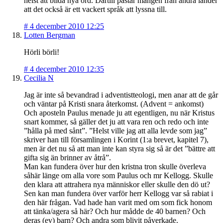
helst att bilda nya ord. Därtill påstår mången från andra länder
att det också är ett vackert språk att lyssna till.
#
4 december 2010 12:25
Lotten Bergman
Hörli börli!
#
4 december 2010 12:35
Cecilia N
Jag är inte så bevandrad i adventistteologi, men anar att de går
och väntar på Kristi snara återkomst. (Advent = ankomst)
Och aposteln Paulus menade ju att egentligen, nu när Kristus
snart kommer, så gäller det ju att vara ren och redo och inte
”hålla på med sånt”. ”Helst ville jag att alla levde som jag”
skriver han till församlingen i Korint (1:a brevet, kapitel 7),
men är det nu så att man inte kan styra sig så är det ”bättre att
gifta sig än brinner av åtrå”.
Man kan fundera över hur den kristna tron skulle överleva
såhär länge om alla vore som Paulus och mr Kellogg. Skulle
den klara att attrahera nya människor eller skulle den dö ut?
Sen kan man fundera över varför herr Kellogg var så rabiat i
den här frågan. Vad hade han varit med om som fick honom
att tänka/agera så här? Och hur mådde de 40 barnen? Och
deras (ev) barn? Och andra som blivit påverkade.