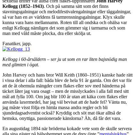
sexuella drifter var alltså corn flakes-uppfinnaren
John Harvey
Kellogg (1852–1943)
. Och på samma sätt som det finns
stavningsgalningar och melodifestivalengalningar eller tåggalningar,
så var han en av världens få tarmrensningsgalningar. Klyx skulle
kunna vara hans mellannamn. Roten till all ondska och ohälsa var
enligt Kellogg nämligen det som gömmer sig i tarmarna och som
man med våld måste plocka, dra eller skölja ut.
Fanatiker, japp.
Kellogg i 60-årsåldern – ser ju ut som en rar liten bajsnödig man
med glimten i ögat.
John Harvey och hans bror Will Keith (1860–1951) kanske hade rätt
i vissa delar i alla fall: båda blev de hela 91 år gamla. Om det var för
att de åt ohemula mängder corn flakes eller sov med händerna på
täcket låter jag vara osagt – men de misslyckades i alla fall med sitt
mål att fylla 100. Om jag blir 100 år utan att käka corn flakes eller
använda laxermedel, har jag väl bevisat att de hade fel? Vänta nu,
jag måste visst följa en himla massa andra regler och bli
sjundedagsadventist också? Kryddig och söt mat ökar alltså de
hemska, onyttiga, passionerade känslorna? Äh, då får det vara.
En augustidag 1894 när bröderna kokade vete som de skulle servera
alla sina gäster på hälsohemmet som de drev (inte ”
mentalsjukhus
”