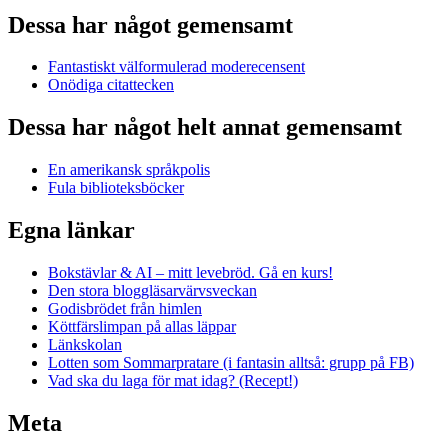
Dessa har något gemensamt
Fantastiskt välformulerad moderecensent
Onödiga citattecken
Dessa har något helt annat gemensamt
En amerikansk språkpolis
Fula biblioteksböcker
Egna länkar
Bokstävlar & AI – mitt levebröd. Gå en kurs!
Den stora bloggläsarvärvsveckan
Godisbrödet från himlen
Köttfärslimpan på allas läppar
Länkskolan
Lotten som Sommarpratare (i fantasin alltså: grupp på FB)
Vad ska du laga för mat idag? (Recept!)
Meta