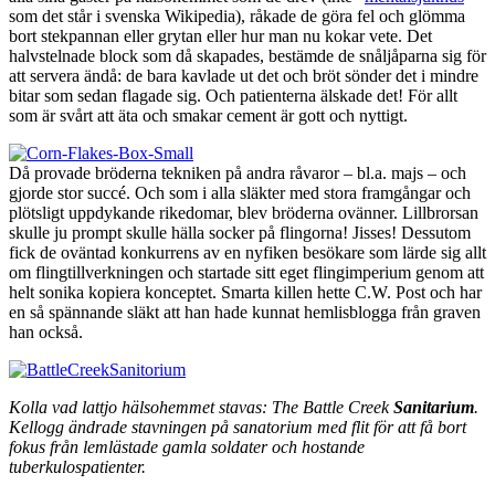
som det står i svenska Wikipedia), råkade de göra fel och glömma
bort stekpannan eller grytan eller hur man nu kokar vete. Det
halvstelnade block som då skapades, bestämde de snåljåparna sig för
att servera ändå: de bara kavlade ut det och bröt sönder det i mindre
bitar som sedan flagade sig. Och patienterna älskade det! För allt
som är svårt att äta och smakar cement är gott och nyttigt.
Då provade bröderna tekniken på andra råvaror – bl.a. majs – och
gjorde stor succé. Och som i alla släkter med stora framgångar och
plötsligt uppdykande rikedomar, blev bröderna ovänner. Lillbrorsan
skulle ju prompt skulle hälla socker på flingorna! Jisses! Dessutom
fick de oväntad konkurrens av en nyfiken besökare som lärde sig allt
om flingtillverkningen och startade sitt eget flingimperium genom att
helt sonika kopiera konceptet. Smarta killen hette C.W. Post och har
en så spännande släkt att han hade kunnat hemlisblogga från graven
han också.
Kolla vad lattjo hälsohemmet stavas: The Battle Creek
Sanitarium
.
Kellogg ändrade stavningen på sanatorium med flit för att få bort
fokus från lemlästade gamla soldater och hostande
tuberkulospatienter.