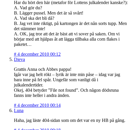
Har du hört den här (metafor för Lottens julkalender kanske?):
A. Vad gör du?
B. Lägger pussel. Men det är så svårt!
A. Vad ska det bli då?
B. Jag vet inte riktigt, på kartongen är det nån sorts tupp. Men
det stämmer inte!
A. OK, jag tror att det är bäst att vi sover på saken. Om vi
börjar med att hjälpas åt att lägga tillbaka alla corn flakes i
paketet…
#
4 december 2010 00:12
Dieva
Grattis Anna och Abbes pappa!
Igår var jag helt rökt – lyrik är inte min påse – idag var jag
bara inne på fel spår. Ungefär som vanligt då i
julkalendertider.
Okej, 404 betyder ”File not found”. Och någon dödsruna
fanns inte heller i andra änden.
#
4 december 2010 00:14
Luna
Haha, jag läste 404-sidan som om det var en ny HB på gång.