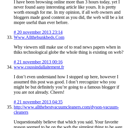
I have been browsing online more than 3 hours today, yet I
never found aany interesting article like yours. It is pretty
worth enough for me. In my opinion, if all web owners and
bloggers made good content as you did, the web will be a lot
mopre useful than ever before.
#
20 november 2013 23:14
Www.Allthebunkbeds.Com
Why viewers still make use of to read news papers when in
thiks technological globe the whole thing is existing on web?
#
21 november 2013 00:16
www.coussindallaitement.fr
I don’t even understand how I stopped up here, however I
assumed this post was good. I don’t reecognize who you
might be but definitely you’re going to a famous blogger if
you are not already. Cheers!
#
21 november 2013 04:35
http://www.allthebestvacuumcleaners.com/dyson-vacuum-
cleaners
Unquestionably believe that which you said. Your favorite
reason seemed to be on the web the simplest thing to be aare