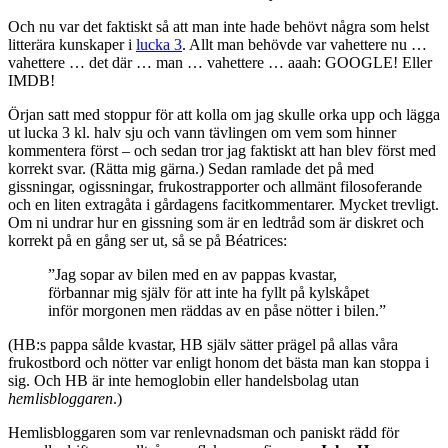
Och nu var det faktiskt så att man inte hade behövt några som helst
litterära kunskaper i
lucka 3
. Allt man behövde var vahettere nu …
vahettere … det där … man … vahettere … aaah: GOOGLE! Eller
IMDB!
Örjan satt med stoppur för att kolla om jag skulle orka upp och lägga
ut lucka 3 kl. halv sju och vann tävlingen om vem som hinner
kommentera först – och sedan tror jag faktiskt att han blev först med
korrekt svar. (Rätta mig gärna.) Sedan ramlade det på med
gissningar, ogissningar, frukostrapporter och allmänt filosoferande
och en liten extragåta i gårdagens facitkommentarer. Mycket trevligt.
Om ni undrar hur en gissning som är en ledtråd som är diskret och
korrekt på en gång ser ut, så se på Béatrices:
”Jag sopar av bilen med en av pappas kvastar,
förbannar mig själv för att inte ha fyllt på kylskåpet
inför morgonen men räddas av en påse nötter i bilen.”
(HB:s pappa sålde kvastar, HB själv sätter prägel på allas våra
frukostbord och nötter var enligt honom det bästa man kan stoppa i
sig. Och HB är inte hemoglobin eller handelsbolag utan
hemlisbloggaren
.)
Hemlisbloggaren som var renlevnadsman och paniskt rädd för