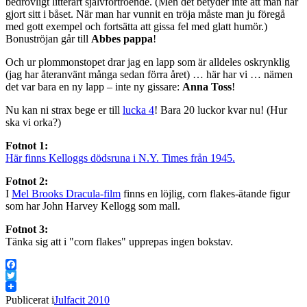
bedrövligt litterärt självförtroende. (Men det betyder inte att man har
gjort sitt i båset. När man har vunnit en tröja måste man ju föregå
med gott exempel och fortsätta att gissa fel med glatt humör.)
Bonuströjan går till
Abbes pappa
!
Och ur plommonstopet drar jag en lapp som är alldeles oskrynklig
(jag har återanvänt många sedan förra året) … här har vi … nämen
det var bara en ny lapp – inte ny gissare:
Anna Toss
!
Nu kan ni strax bege er till
lucka 4
! Bara 20 luckor kvar nu! (Hur
ska vi orka?)
Fotnot 1:
Här finns Kelloggs dödsruna i N.Y. Times från 1945.
Fotnot 2:
I
Mel Brooks Dracula-film
finns en löjlig, corn flakes-ätande figur
som har John Harvey Kellogg som mall.
Fotnot 3:
Tänka sig att i "corn flakes" upprepas ingen bokstav.
Facebook
Twitter
Publicerat i
Julfacit 2010