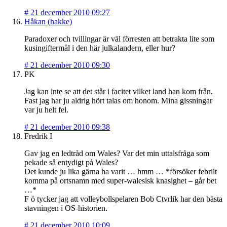
#
21 december 2010 09:27
Håkan (hakke)
Paradoxer och tvillingar är väl förresten att betrakta lite som
kusingiftermål i den här julkalandern, eller hur?
#
21 december 2010 09:30
PK
Jag kan inte se att det står i facitet vilket land han kom från.
Fast jag har ju aldrig hört talas om honom. Mina gissningar
var ju helt fel.
#
21 december 2010 09:38
Fredrik I
Gav jag en ledtråd om Wales? Var det min uttalsfråga som
pekade så entydigt på Wales?
Det kunde ju lika gärna ha varit … hmm … *försöker febrilt
komma på ortsnamn med super-walesisk knasighet – går bet
…*
F ö tycker jag att volleybollspelaren Bob Ctvrlik har den bästa
stavningen i OS-historien.
#
21 december 2010 10:09