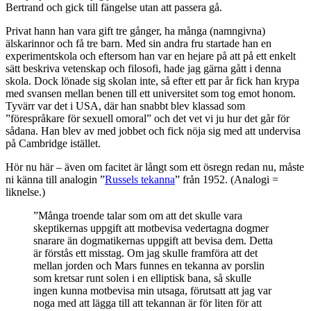
Bertrand och gick till fängelse utan att passera gå.
Privat hann han vara gift tre gånger, ha många (namngivna)
älskarinnor och få tre barn. Med sin andra fru startade han en
experimentskola och eftersom han var en hejare på att på ett enkelt
sätt beskriva vetenskap och filosofi, hade jag gärna gått i denna
skola. Dock lönade sig skolan inte, så efter ett par år fick han krypa
med svansen mellan benen till ett universitet som tog emot honom.
Tyvärr var det i USA, där han snabbt blev klassad som
”förespråkare för sexuell omoral” och det vet vi ju hur det går för
sådana. Han blev av med jobbet och fick nöja sig med att undervisa
på Cambridge istället.
Hör nu här – även om facitet är långt som ett ösregn redan nu, måste
ni känna till analogin ”
Russels tekanna
” från 1952. (Analogi =
liknelse.)
”Många troende talar som om att det skulle vara
skeptikernas uppgift att motbevisa vedertagna dogmer
snarare än dogmatikernas uppgift att bevisa dem. Detta
är förstås ett misstag. Om jag skulle framföra att det
mellan jorden och Mars funnes en tekanna av porslin
som kretsar runt solen i en elliptisk bana, så skulle
ingen kunna motbevisa min utsaga, förutsatt att jag var
noga med att lägga till att tekannan är för liten för att