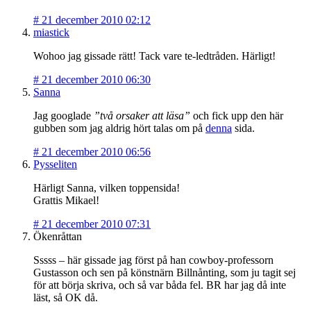
#
21 december 2010 02:12
miastick
Wohoo jag gissade rätt! Tack vare te-ledtråden. Härligt!
#
21 december 2010 06:30
Sanna
Jag googlade
”två orsaker att läsa”
och fick upp den här
gubben som jag aldrig hört talas om på
denna
sida.
#
21 december 2010 06:56
Pysseliten
Härligt Sanna, vilken toppensida!
Grattis Mikael!
#
21 december 2010 07:31
Ökenråttan
Sssss – här gissade jag först på han cowboy-professorn
Gustasson och sen på könstnärn Billnånting, som ju tagit sej
för att börja skriva, och så var båda fel. BR har jag då inte
läst, så OK då.