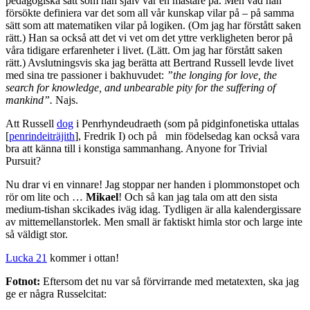
pedagogiska sätt som han själv var en mästare på. Men vad han
försökte definiera var det som all vår kunskap vilar på – på samma
sätt som att matematiken vilar på logiken. (Om jag har förstått saken
rätt.) Han sa också att det vi vet om det yttre verkligheten beror på
våra tidigare erfarenheter i livet. (Lätt. Om jag har förstått saken
rätt.) Avslutningsvis ska jag berätta att Bertrand Russell levde livet
med sina tre passioner i bakhuvudet:
”the longing for love, the
search for knowledge, and unbearable pity for the suffering of
mankind”.
Najs.
Att Russell
dog
i Penrhyndeudraeth (som på pidginfonetiska uttalas
[
penrindeiträjith
], Fredrik I) och på min födelsedag kan också vara
bra att känna till i konstiga sammanhang. Anyone for Trivial
Pursuit?
Nu drar vi en vinnare! Jag stoppar ner handen i plommonstopet och
rör om lite och …
Mikael
! Och så kan jag tala om att den sista
medium-tishan skcikades iväg idag. Tydligen är alla kalendergissare
av mittemellanstorlek. Men small är faktiskt himla stor och large inte
så väldigt stor.
Lucka 21
kommer i ottan!
Fotnot:
Eftersom det nu var så förvirrande med metatexten, ska jag
ge er några Russelcitat: