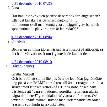
#
21 december 2010 07:35
Dina
Har han inte skrivit en pacifistisk barnbok för länge sedan?
Eller det kanske var Bernhard någonting …
Iaf huuuuur skall man kunna veta att läggning av barn och
spontantittande på tvprogram är ledtrådar???
#
21 december 2010 08:04
Ö-helena
BR var en av mina idoler när jag läste filosofi på åttiotalet, så
det hade väl varit uselt om jag inte hade kunnat den.
#
21 december 2010 08:10
Håkan (hakke)
Grattis Mikael!
Och bara för att sprida lite ljus över de ledtrådar jag försökte
mig på så var ”MLM” en referens till årtalet (något oortodoxt
skrivet med latinska siffror) då HB fick nobelpriset. Mitt
påstående att ”bara en rationell teoretiker returnerar aldrig
några dumheter!” ger initialbokstävlarna ett förnamn. Och
texten till ”Små cyklar” slutade med utelämnandet av ordet
”rassel”, som karln ju faktiskt heter.