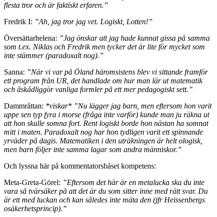
flesta tror och är faktiskt erfaren.”
Fredrik I:
”Ah, jag tror jag vet. Logiskt, Lotten!”
Översättarhelena:
”Jag önskar att jag hade kunnat gissa på samma
som t.ex. Niklas och Fredrik men tycker det är lite för mycket som
inte stämmer (paradoxalt nog).”
Sanna:
”När vi var på Öland häromsistens blev vi sittande framför
ett program från UR, det handlade om hur man lär ut matematik
och åskådliggör vanliga formler på ett mer pedagogiskt sett.”
Dammråttan:
*viskar* ”Nu lägger jag barn, men eftersom hon varit
uppe sen typ fyra i morse (fråga inte varför) kunde man ju räkna ut
att hon skulle somna fort. Rent logiskt borde hon nästan ha somnat
mitt i maten. Paradoxalt nog har hon tydligen varit ett spinnande
yrväder på dagis. Matematiken i den uträkningen är helt ologisk,
men barn följer inte samma lagar som andra människor.”
Och lyssna här på kommentatorsbåset kompetens:
Meta-Greta-Görel:
”Eftersom det här är en metalucka ska du inte
vara så tvärsäker på att det är du som sitter inne med rätt svar. Du
är ett med luckan och kan således inte mäta den (jfr Heissenbergs
osäkerhetsprincip).”