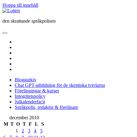
Hoppa till innehåll
Lotten
den skrattande språkpolisen
öppna
primär
twitter
meny
facebook
instagram
linkedin
rss
e-
post
Bloggarkiv
Chat GPT-utbildning för de skeptiska tvivlarna
Föreläsningar & kurser
Integritetspolicy
Julkalenderfacit
Språkpolis, redaktör & föreläsare
Sidopanel
december 2010
M
T
O
T
F
L
S
1
2
3
4
5