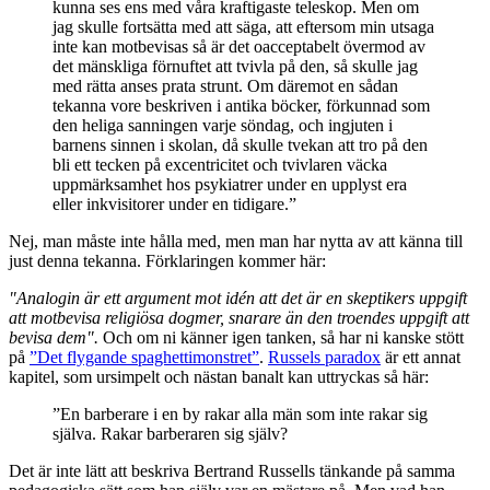
kunna ses ens med våra kraftigaste teleskop. Men om
jag skulle fortsätta med att säga, att eftersom min utsaga
inte kan motbevisas så är det oacceptabelt övermod av
det mänskliga förnuftet att tvivla på den, så skulle jag
med rätta anses prata strunt. Om däremot en sådan
tekanna vore beskriven i antika böcker, förkunnad som
den heliga sanningen varje söndag, och ingjuten i
barnens sinnen i skolan, då skulle tvekan att tro på den
bli ett tecken på excentricitet och tvivlaren väcka
uppmärksamhet hos psykiatrer under en upplyst era
eller inkvisitorer under en tidigare.”
Nej, man måste inte hålla med, men man har nytta av att känna till
just denna tekanna. Förklaringen kommer här:
"Analogin är ett argument mot idén att det är en skeptikers uppgift
att motbevisa religiösa dogmer, snarare än den troendes uppgift att
bevisa dem".
Och om ni känner igen tanken, så har ni kanske stött
på
”Det flygande spaghettimonstret”
.
Russels paradox
är ett annat
kapitel, som ursimpelt och nästan banalt kan uttryckas så här:
”En barberare i en by rakar alla män som inte rakar sig
själva. Rakar barberaren sig själv?
Det är inte lätt att beskriva Bertrand Russells tänkande på samma