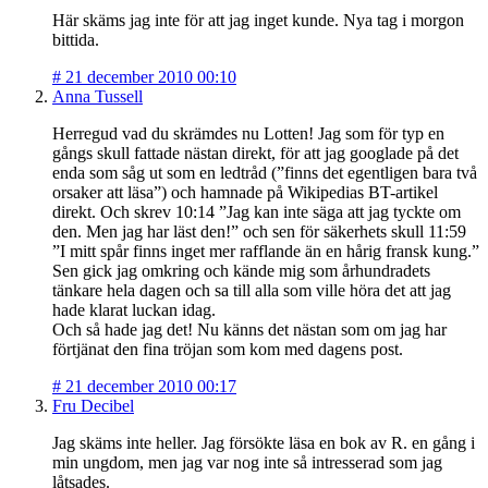
Här skäms jag inte för att jag inget kunde. Nya tag i morgon
bittida.
#
21 december 2010 00:10
Anna Tussell
Herregud vad du skrämdes nu Lotten! Jag som för typ en
gångs skull fattade nästan direkt, för att jag googlade på det
enda som såg ut som en ledtråd (”finns det egentligen bara två
orsaker att läsa”) och hamnade på Wikipedias BT-artikel
direkt. Och skrev 10:14 ”Jag kan inte säga att jag tyckte om
den. Men jag har läst den!” och sen för säkerhets skull 11:59
”I mitt spår finns inget mer rafflande än en hårig fransk kung.”
Sen gick jag omkring och kände mig som århundradets
tänkare hela dagen och sa till alla som ville höra det att jag
hade klarat luckan idag.
Och så hade jag det! Nu känns det nästan som om jag har
förtjänat den fina tröjan som kom med dagens post.
#
21 december 2010 00:17
Fru Decibel
Jag skäms inte heller. Jag försökte läsa en bok av R. en gång i
min ungdom, men jag var nog inte så intresserad som jag
låtsades.