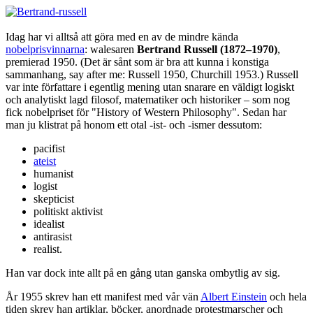
Idag har vi alltså att göra med en av de mindre kända
nobelprisvinnarna
: walesaren
Bertrand Russell (1872–1970)
,
premierad 1950. (Det är sånt som är bra att kunna i konstiga
sammanhang, say after me: Russell 1950, Churchill 1953.) Russell
var inte författare i egentlig mening utan snarare en väldigt logiskt
och analytiskt lagd filosof, matematiker och historiker – som nog
fick nobelpriset för "History of Western Philosophy". Sedan har
man ju klistrat på honom ett otal -ist- och -ismer dessutom:
pacifist
ateist
humanist
logist
skepticist
politiskt aktivist
idealist
antirasist
realist.
Han var dock inte allt på en gång utan ganska ombytlig av sig.
År 1955 skrev han ett manifest med vår vän
Albert Einstein
och hela
tiden skrev han artiklar, böcker, anordnade protestmarscher och