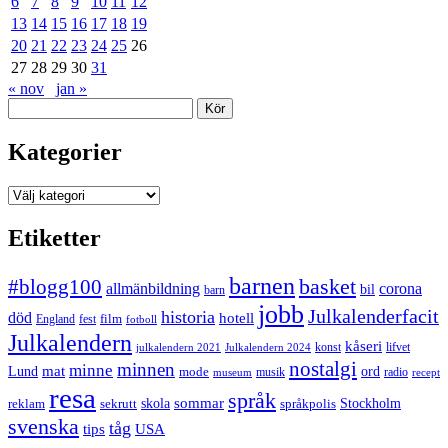
6
7
8
9
10
11
12
13
14
15
16
17
18
19
20
21
22
23
24
25
26
27
28
29
30
31
« nov
jan »
Sök
Kategorier
Kategorier
Etiketter
barnen
#blogg100
basket
allmänbildning
corona
bil
barn
jobb
Julkalenderfacit
historia
död
hotell
England
fest
film
fotboll
Julkalendern
kåseri
julkalendern 2021
Julkalendern 2024
konst
lifvet
nostalgi
minnen
minne
mat
Lund
mode
ord
musik
radio
museum
recept
resa
språk
sommar
reklam
sekrutt
skola
språkpolis
Stockholm
svenska
tåg
USA
tips