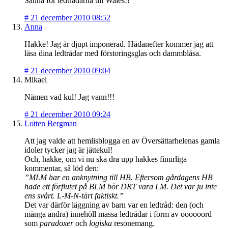
Sanna för ledtrådarna till Wales!!
#
21 december 2010 08:52
Anna
Hakke! Jag är djupt imponerad. Hädanefter kommer jag att
läsa dina ledtrådar med förstoringsglas och dammblåsa.
#
21 december 2010 09:04
Mikael
Nämen vad kul! Jag vann!!!
#
21 december 2010 09:24
Lotten Bergman
Att jag valde att hemlisblogga en av Översättarhelenas gamla
idoler tycker jag är jättekul!
Och, hakke, om vi nu ska dra upp hakkes finurliga
kommentar, så löd den:
”MLM har en anknytning till HB. Eftersom gårdagens HB
hade ett förflutet på BLM bör DRT vara LM. Det var ju inte
ens svårt. L-M-N-tärt faktiskt.”
Det var därför läggning av barn var en ledtråd: den (och
många andra) innehöll massa ledtrådar i form av oooooord
som
paradoxer
och
logiska
resonemang.