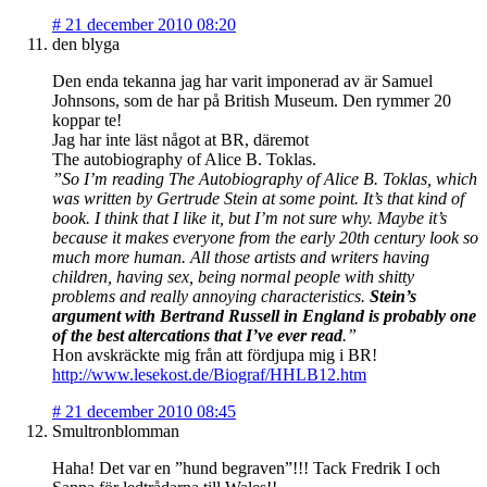
#
21 december 2010 08:20
den blyga
Den enda tekanna jag har varit imponerad av är Samuel
Johnsons, som de har på British Museum. Den rymmer 20
koppar te!
Jag har inte läst något at BR, däremot
The autobiography of Alice B. Toklas.
”So I’m reading The Autobiography of Alice B. Toklas, which
was written by Gertrude Stein at some point. It’s that kind of
book. I think that I like it, but I’m not sure why. Maybe it’s
because it makes everyone from the early 20th century look so
much more human. All those artists and writers having
children, having sex, being normal people with shitty
problems and really annoying characteristics.
Stein’s
argument with Bertrand Russell in England is probably one
of the best altercations that I’ve ever read
.”
Hon avskräckte mig från att fördjupa mig i BR!
http://www.lesekost.de/Biograf/HHLB12.htm
#
21 december 2010 08:45
Smultronblomman
Haha! Det var en ”hund begraven”!!! Tack Fredrik I och