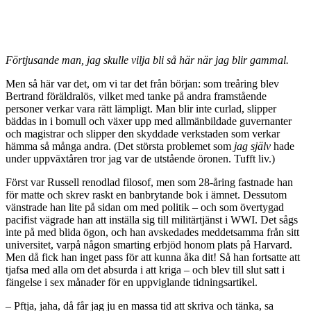
Förtjusande man, jag skulle vilja bli så här när jag blir gammal.
Men så här var det, om vi tar det från början: som treåring blev
Bertrand föräldralös, vilket med tanke på andra framstående
personer verkar vara rätt lämpligt. Man blir inte curlad, slipper
bäddas in i bomull och växer upp med allmänbildade guvernanter
och magistrar och slipper den skyddade verkstaden som verkar
hämma så många andra. (Det största problemet som
jag själv
hade
under uppväxtåren tror jag var de utstående öronen. Tufft liv.)
Först var Russell renodlad filosof, men som 28-åring fastnade han
för matte och skrev raskt en banbrytande bok i ämnet. Dessutom
vänstrade han lite på sidan om med politik – och som övertygad
pacifist vägrade han att inställa sig till militärtjänst i WWI. Det sågs
inte på med blida ögon, och han avskedades meddetsamma från sitt
universitet, varpå någon smarting erbjöd honom plats på Harvard.
Men då fick han inget pass för att kunna åka dit! Så han fortsatte att
tjafsa med alla om det absurda i att kriga – och blev till slut satt i
fängelse i sex månader för en uppviglande tidningsartikel.
– Pftja, jaha, då får jag ju en massa tid att skriva och tänka, sa