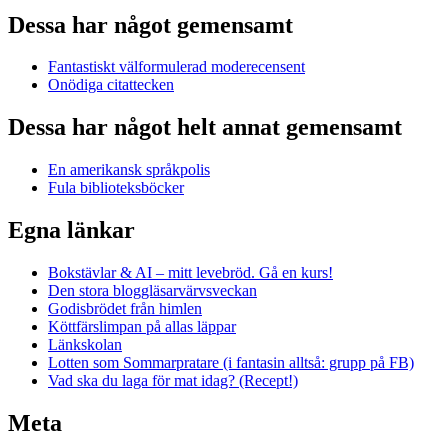
Dessa har något gemensamt
Fantastiskt välformulerad moderecensent
Onödiga citattecken
Dessa har något helt annat gemensamt
En amerikansk språkpolis
Fula biblioteksböcker
Egna länkar
Bokstävlar & AI – mitt levebröd. Gå en kurs!
Den stora bloggläsarvärvsveckan
Godisbrödet från himlen
Köttfärslimpan på allas läppar
Länkskolan
Lotten som Sommarpratare (i fantasin alltså: grupp på FB)
Vad ska du laga för mat idag? (Recept!)
Meta