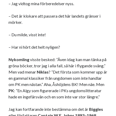
– Jag vidtog mina förberedelser nyss.
Dessa har något helt annat gemensamt
– Det är klokare att passera det här landets gränser i
En amerikansk språkpolis
mörker.
Fula biblioteksböcker
– Du milde, visst inte!
Egna länkar
– Har ni hört det helt nyligen?
Bokstävlar & AI – mitt levebröd. Gå en kurs!
Nykomling
visste besked: ”Även idag kan man tänka på
Den stora bloggläsarvärvsveckan
gröna böcker, tror jag i alla fall, så här i flygande sväng.”
Godisbrödet från himlen
Men vad menar
Niklas
? ”Det första som kommer upp är
Köttfärslimpan på allas läppar
en gammal klassiker från ungdomen som inte handlar
Länkskolan
om PK men nästan.” Aha, Åshöjdens BK! Men näe. Men
Lotten som Sommarpratare (i fantasin alltså: grupp på FB)
PK
: ”En Algy som figurerade i PKs ungdomslitteratur
Vad ska du laga för mat idag? (Recept!)
hade en ingefärsvän och en som inte var stor längre.”
Jag kan fortfarande inte bestämma om det är
Biggles
Meta
eller författaren
Captain
W.E. Johns 1893–1968
.