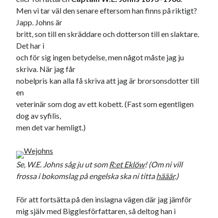
Logga in
Men vi tar väl den senare eftersom han finns på riktigt?
Flöde för inlägg
Japp. Johns är
Flöde för kommentarer
britt, son till en skräddare och dotterson till en slaktare.
WordPress.org
Det har i
och för sig ingen betydelse, men något måste jag ju
skriva. När jag får
nobelpris kan alla få skriva att jag är brorsonsdotter till
en
Pejpalla!
veterinär som dog av ett kobett. (Fast som egentligen
dog av syfilis,
men det var hemligt.)
Se, W.E. Johns såg ju ut som
R:et Eklöw
! (Om ni vill
Swish: 070-8885542
frossa i bokomslag på engelska ska ni titta
hääär
.)
För att fortsätta på den inslagna vägen där jag jämför
mig själv med Bigglesförfattaren, så deltog han i