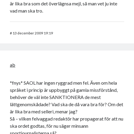
är lika bra som det överlägnsa mejl, så man vet ju inte
vad man ska tro.
#
13 december 2009 19:19
ab
*fnys* SAOL har ingen ryggrad men fel. Även om hela
språket i princip är uppbyggt på gamla missförstånd,
behöver de väl inte SANKTIONERA de mest
lättgenomskådade? Vad ska de då vara bra för? Om det
är lika bra med selleri, menar jag?
Så – vilken felvaggad redaktör har propagerat för att nu
ska ordet godtas, för nu säger minsann
sportjournalisterna så?