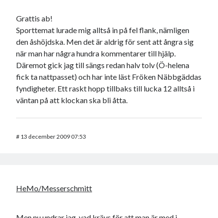
Grattis ab!
Sporttemat lurade mig alltså in på fel flank, nämligen
den åshöjdska. Men det är aldrig för sent att ångra sig
när man har några hundra kommentarer till hjälp.
Däremot gick jag till sängs redan halv tolv (Ö-helena
fick ta nattpasset) och har inte läst Fröken Näbbgäddas
fyndigheter. Ett raskt hopp tillbaks till lucka 12 alltså i
väntan på att klockan ska bli åtta.
#
13 december 2009 07:53
HeMo/Messerschmitt
Men nu undrar jag, vad krävs för att man är med i