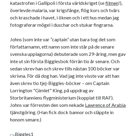
katastrofen i Gallipoli i första världskriget (se
filmen
!),
överlevde malaria, var krigsfånge, flög kors och tvärs
och kraschade i havet, i öknen och i ett hus medan jag
fotograferar mögel i duschar och stukar fingrarna.
Johns (som inte var ”captain” utan bara tog det som
författarnamn, ett namn som inte står på de senare
svenska upplagorna) debuterade som 29-åring, men gav
inte ut sin första Bigglesbok förrän tio år senare. Och
sedan skrev han och skrev tills nästan 100 böcker var
skrivna. För då dog han. Vad jag inte visste var att han
även skrev tio tjej-Biggles-böcker – om Captain
Lorrington "Gimlet" King, på uppdrag av
Storbritanniens flygministerium (kopplat till RAF).
Johns var förresten den som nekade
Lawrence of Arabia
tjänstgöring. (Han fick dock bannor och släppte in
honom senare.)