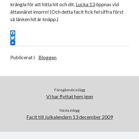
krångla för att hitta hit och dit.
Lucka 13
öppnas vid
åttasnåret imorrn! (Och detta facit fick fel siffra först
så länken hit är knäpp.)
F
a
T
c
w
e
i
Publicerat i
Bloggen
b
t
o
t
o
e
k
r
Föregående inlägg
Vi har flyttat hem igen
Nästa inlägg
Facit till Julkalendern 13 december 2009