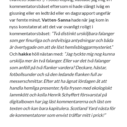
kommentatorsbåset eftersom ni hade slängt iväg en
gissning eller en ledtråd eller en dagsrapport ungefär
var femte minut.
Vatten-Sanna
hade när jag kom in
nyss konstaterat att det var ovanligt roligt i
Kategorier
kommentatorsbåset:
”Två distinkt urskiljbara falanger
Kategorier
som ger finurliga och ordvitsiga antydningar och båda
är övertygade om att de löst hemlisbloggarmysteriet.”
Och
hakke
höll nästan med:
”Jag tyckte mig nog kunna
urskilja mer än två falanger. Eller var det två falanger
Etiketter
som anföll på två flanker vardera? Deckare, hästar,
fotbollsunder och så den ledande flanken full av
#blogg100
allmänbildning
barn
messerschmittar. Efter att ha ägnat lördagen åt att
barnen
basket
corona
handla hemliga presenter, fylla frysen med ekologiskt
bil
lammkött och kolla Henrik Schyffert försvarstal på
död
film
England
fest
fotboll
digitalboxen har jag läst kommentarerna och läst om
jobb
texten och kan bara kapitulera. Scotland Yard nästa för
historia
hotell
de kommentatorer som envist träffar mitt i prick!”
Julkalendern
Julkalenderfacit