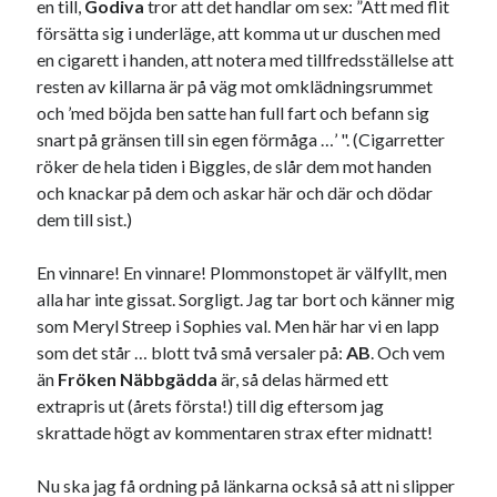
en till,
Godiva
tror att det handlar om sex: ”Att med flit
försätta sig i underläge, att komma ut ur duschen med
en cigarett i handen, att notera med tillfredsställelse att
resten av killarna är på väg mot omklädningsrummet
och ’med böjda ben satte han full fart och befann sig
snart på gränsen till sin egen förmåga …’ ". (Cigarretter
röker de hela tiden i Biggles, de slår dem mot handen
och knackar på dem och askar här och där och dödar
dem till sist.)
En vinnare! En vinnare! Plommonstopet är välfyllt, men
alla har inte gissat. Sorgligt. Jag tar bort och känner mig
som Meryl Streep i Sophies val. Men här har vi en lapp
som det står … blott två små versaler på:
AB
. Och vem
än
Fröken Näbbgädda
är, så delas härmed ett
extrapris ut (årets första!) till dig eftersom jag
skrattade högt av kommentaren strax efter midnatt!
Nu ska jag få ordning på länkarna också så att ni slipper