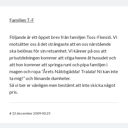
Familjen T-F
Följande är ett öppet brev från familjen Toss-Finnsiö. Vi
motsätter oss å det strängaste att en oss närstående
ska belönas för sin retsamhet. Vi känner på oss att
prisutdelningen kommer att stiga henne åt huvudet och
att hon kommer att springa runt och pipa familjen i
magen och ropa ”Årets Näbbgädda! Tralala! Ni kan inte
ta mig!” och liknande dumheter.
Så vi ber er vänligen men bestämt att inte skicka något
pris.
#
13 december 2009 00:25