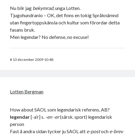
Nu blir jag
bekymrad
, unga Lotten.
Tjugohundranio – OK, det finns en tokig Språknämnd
utan fingertoppskänsla och kultur som förordar detta
fasans bruk.
Men legendar? No defense, no excuse!
#
13 december 2009 10:48
Lotten Bergman
How about SAOL som legendarisk referens, AB?
legendar
[-a’r] s.
-en -er
(särsk. sport) legendarisk
person
Fast å andra sidan tycker ju SAOL att
e-post
och
e-brev