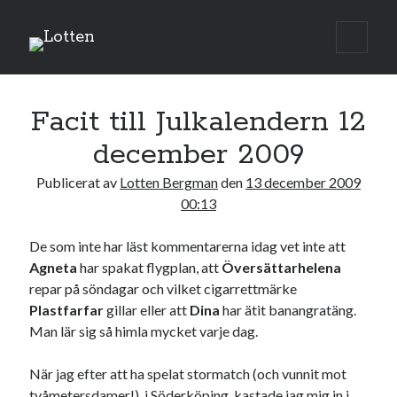
Lotten
öppna
Sidopanel
primär
meny
december 2009
Facit till Julkalendern 12
M
T
O
T
F
L
S
december 2009
1
2
3
4
5
6
Publicerat av
Lotten Bergman
den
13 december 2009
7
8
9
10
11
12
13
00:13
14
15
16
17
18
19
20
21
22
23
24
25
26
27
De som inte har läst kommentarerna idag vet inte att
Agneta
har spakat flygplan, att
Översättarhelena
28
29
30
31
repar på söndagar och vilket cigarrettmärke
« nov
jan »
Plastfarfar
gillar eller att
Dina
har ätit banangratäng.
Man lär sig så himla mycket varje dag.
Sök
När jag efter att ha spelat stormatch (och vunnit mot
tvåmetersdamer!) i Söderköping, kastade jag mig in i