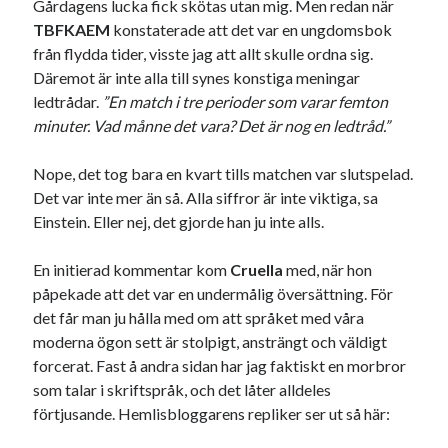
Gårdagens lucka fick skötas utan mig. Men redan när
julkalendern 2021
Julkalendern 2024
konst
TBFKAEM
konstaterade att det var en ungdomsbok
minne
kåseri
mat
Lund
lifvet
från flydda tider, visste jag att allt skulle ordna sig.
minnen
Däremot är inte alla till synes konstiga meningar
mode
musik
museum
ledtrådar.
”En match i tre perioder som varar femton
nostalgi
ord
radio
recept
minuter. Vad månne det vara? Det är nog en ledtråd.”
resa
skola
reklam
sekrutt
Nope, det tog bara en kvart tills matchen var slutspelad.
språk
Det var inte mer än så. Alla siffror är inte viktiga, sa
sommar
språkpolis
Einstein. Eller nej, det gjorde han ju inte alls.
svenska
tåg
tips
Stockholm
En initierad kommentar kom
Cruella
med, när hon
USA
påpekade att det var en undermålig översättning. För
det får man ju hålla med om att språket med våra
moderna ögon sett är stolpigt, ansträngt och väldigt
Dessa har något gemensamt
forcerat. Fast å andra sidan har jag faktiskt en morbror
som talar i skriftspråk, och det låter alldeles
Fantastiskt välformulerad moderecensent
förtjusande. Hemlisbloggarens repliker ser ut så här:
Onödiga citattecken