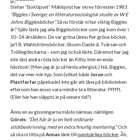
Stefan ”Boktipset” Mählqvist har skrev förresten 1983
”Biggles i Sverige: en litteratursociologisk studie av W E
Johns Bigglesböcker”.
Så nu förstår ni hur viktig Biggles
är? Själv läste jag alla Bigglesböcker som jag kom över i
10–14-årsåldern. De var gröna (ännu fler gröna böcker,
ja!) B. Wahlströmsböcker, liksom Dante & Tvärsan och
Tvillingdeckarna – som jag också läste. Däremot har jag
inte läst andra röda böcker än Kitty. Inte en enda
hästbok! (Men jag är ju så himla allergisk.) Nä, Biggles,
det var mer min typ. Som (vilket både
Jorun
och
Plastfarfar
påpekade) inte går att låna på biblioteken
eftersom han anses vara mindre bra litteratur. Pfffft.
(Eller har han släppts in på senare tid?)
Ännu en av gissningarna måste nämnas, nämligen
Görels
:
”Det här är ju en helt ordinarie
stickbeskrivning, med en extra finurlig montering.”
Och
så ska ni titta på
Annas
länk till
oumbärliga böcker
. Åh,