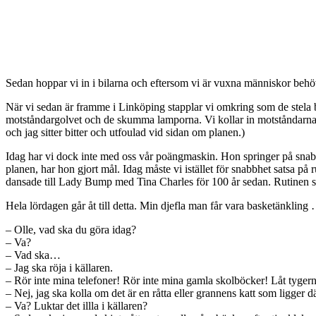
Sedan hoppar vi in i bilarna och eftersom vi är vuxna människor behöver
När vi sedan är framme i Linköping stapplar vi omkring som de stela baske
motståndargolvet och de skumma lamporna. Vi kollar in motståndarna och
och jag sitter bitter och utfoulad vid sidan om planen.)
Idag har vi dock inte med oss vår poängmaskin. Hon springer på snab
planen, har hon gjort mål. Idag måste vi istället för snabbhet satsa p
dansade till Lady Bump med Tina Charles för 100 år sedan. Rutinen si
Hela lördagen går åt till detta. Min djefla man får vara basketänklin
– Olle, vad ska du göra idag?
– Va?
– Vad ska…
– Jag ska röja i källaren.
– Rör inte mina telefoner! Rör inte mina gamla skolböcker! Låt tygern
– Nej, jag ska kolla om det är en råtta eller grannens katt som ligger dä
– Va? Luktar det illla i källaren?