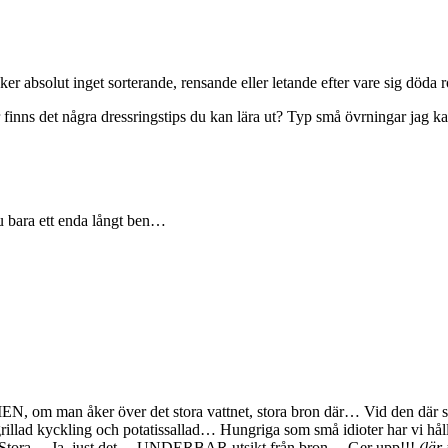
 absolut inget sorterande, rensande eller letande efter vare sig döda rot
er finns det några dressringstips du kan lära ut? Typ små övrningar jag k
u bara ett enda långt ben…
 MEN, om man åker över det stora vattnet, stora bron där… Vid den där 
rillad kyckling och potatissallad… Hungriga som små idioter har vi hå
ver Stora… Ja, just det… UNDERBAR utsikt från bron… Ger upp!!!
(lär