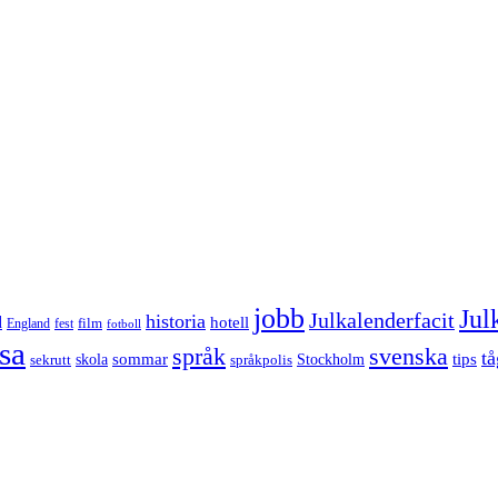
jobb
Jul
Julkalenderfacit
historia
d
hotell
England
fest
film
fotboll
sa
språk
svenska
tå
sommar
tips
sekrutt
skola
språkpolis
Stockholm