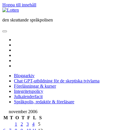
Hoppa till innehåll
Lotten
den skrattande språkpolisen
öppna
primär
twitter
meny
facebook
instagram
linkedin
rss
e-
post
Bloggarkiv
Chat GPT-utbildning för de skeptiska tvivlarna
Föreläsningar & kurser
Integritetspolicy
Julkalenderfacit
Språkpolis, redaktör & föreläsare
Sidopanel
november 2006
M
T
O
T
F
L
S
1
2
3
4
5