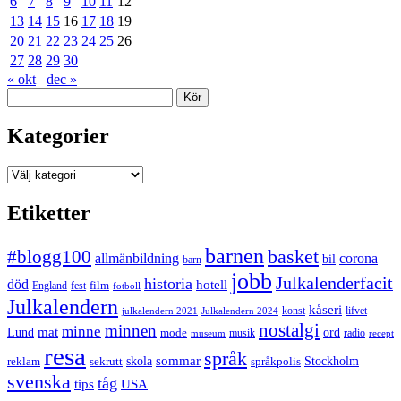
6
7
8
9
10
11
12
13
14
15
16
17
18
19
20
21
22
23
24
25
26
27
28
29
30
« okt
dec »
Sök
Kategorier
Kategorier
Etiketter
barnen
#blogg100
basket
allmänbildning
corona
bil
barn
jobb
Julkalenderfacit
historia
död
hotell
England
fest
film
fotboll
Julkalendern
kåseri
julkalendern 2021
Julkalendern 2024
konst
lifvet
nostalgi
minnen
minne
mat
Lund
mode
ord
musik
radio
museum
recept
resa
språk
sommar
reklam
sekrutt
skola
språkpolis
Stockholm
svenska
tåg
USA
tips