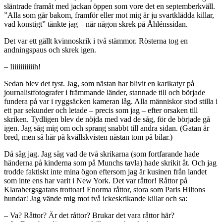
släntrade framåt med jackan öppen som vore det en septemberkväll.
”Alla som går bakom, framför eller mot mig är ju svartklädda killar,
vad konstigt” tänkte jag – när någon skrek på Åhlénssidan.
Det var ett gällt kvinnoskrik i två stämmor. Rösterna tog en
andningspaus och skrek igen.
– Iiiiiiiiiiiih!
Sedan blev det tyst. Jag, som nästan har blivit en karikatyr på
journalistfotografer i främmande länder, stannade till och började
fundera på var i ryggsäcken kameran låg. Alla människor stod stilla i
ett par sekunder och letade – precis som jag – efter orsaken till
skriken. Tydligen blev de nöjda med vad de såg, för de började gå
igen. Jag såg mig om och sprang snabbt till andra sidan. (Gatan är
bred, men så här på kvällskvisten nästan tom på bilar.)
Då såg jag. Jag såg vad de två skrikarna (som fortfarande hade
händerna på kinderna som på Munchs tavla) hade skrikit åt. Och jag
trodde faktiskt inte mina ögon eftersom jag är kusinen från landet
som inte ens har varit i New York. Det var råttor! Råttor på
Klarabergsgatans trottoar! Enorma råttor, stora som Paris Hiltons
hundar! Jag vände mig mot två ickeskrikande killar och sa:
– Va? Råttor? Är det råttor? Brukar det vara råttor här?