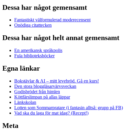
Dessa har något gemensamt
Fantastiskt välformulerad moderecensent
Onödiga citattecken
Dessa har något helt annat gemensamt
En amerikansk språkpolis
Fula biblioteksböcker
Egna länkar
Bokstävlar & AI – mitt levebröd. Gå en kurs!
Den stora bloggläsarvärvsveckan
Godisbrödet från himlen
Köttfärslimpan på allas läppar
Länkskolan
Lotten som Sommarpratare (i fantasin alltså: grupp på FB)
Vad ska du laga för mat idag? (Recept!)
Meta