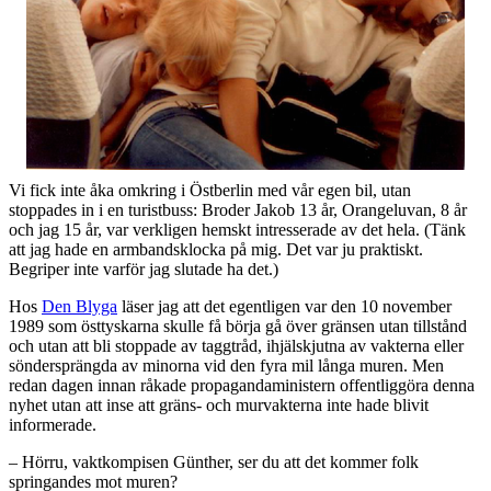
Vi fick inte åka omkring i Östberlin med vår egen bil, utan
stoppades in i en turistbuss: Broder Jakob 13 år, Orangeluvan, 8 år
och jag 15 år, var verkligen hemskt intresserade av det hela. (Tänk
att jag hade en armbandsklocka på mig. Det var ju praktiskt.
Begriper inte varför jag slutade ha det.)
Hos
Den Blyga
läser jag att det egentligen var den 10 november
1989 som östtyskarna skulle få börja gå över gränsen utan tillstånd
och utan att bli stoppade av taggtråd, ihjälskjutna av vakterna eller
söndersprängda av minorna vid den fyra mil långa muren. Men
redan dagen innan råkade propagandaministern offentliggöra denna
nyhet utan att inse att gräns- och murvakterna inte hade blivit
informerade.
– Hörru, vaktkompisen Günther, ser du att det kommer folk
springandes mot muren?