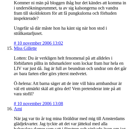
Kommer ni män på bloggen ihåg hur det kändes att komma in
i undersökningsrummet, ta av sig kalsongerna och vandra
fram till skoldoktorn för att få pungkulorna och förhuden
inspekterade?
Ungefär så där måste hon ha känt sig när hon stod i
strålkastarljuset.
#
10 november 2006 13:02
Miss Gillette
Lotten: Du är verkligen helt fenomenal på att alldeles i
förbifarten pillra in tidsmarkörer som lockar fram hur hela en
LIV var just då. Jag är full av beundran och undrar om det går
av bara farten eller görs ytterst medvetet.
Ö-helena: Att barna säger att de inte vill bära armbandsur är
väl ett utmärkt skäl att göra det! Vem pretenderar inte på att
vara stofil?
#
10 november 2006 13:08
Ami
När jag var tio år tog mina föräldrar med mig till Amsterdams
glädjekvarter. Jag tyckte att det var jättekul med alla
halvnakna damer som satt i fönstren och vinkade även om jag