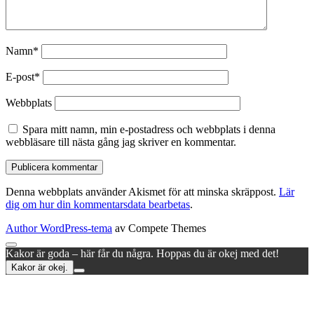
Namn*
E-post*
Webbplats
Spara mitt namn, min e-postadress och webbplats i denna
webbläsare till nästa gång jag skriver en kommentar.
Denna webbplats använder Akismet för att minska skräppost.
Lär
dig om hur din kommentarsdata bearbetas
.
Author WordPress-tema
av Compete Themes
Rulla
Kakor är goda – här får du några. Hoppas du är okej med det!
till
Kakor är okej.
toppen