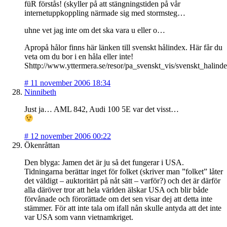
füR förstås! (skyller på att stängningstiden på vår
internetuppkoppling närmade sig med stormsteg…
uhne vet jag inte om det ska vara u eller o…
Apropå hålor finns här länken till svenskt hålindex. Här får du
veta om du bor i en håla eller inte!
Shttp://www.yttermera.se/resor/pa_svenskt_vis/svenskt_halind
#
11 november 2006 18:34
Ninnibeth
Just ja… AML 842, Audi 100 5E var det visst…
#
12 november 2006 00:22
Ökenråttan
Den blyga: Jamen det är ju så det fungerar i USA.
Tidningarna berättar inget för folket (skriver man ”folket” låter
det väldigt – auktoritärt på nåt sätt – varför?) och det är därför
alla däröver tror att hela världen älskar USA och blir både
förvånade och förorättade om det sen visar dej att detta inte
stämmer. För att inte tala om ifall nån skulle antyda att det inte
var USA som vann vietnamkriget.