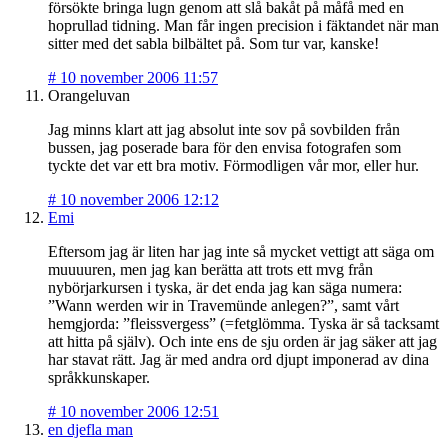
försökte bringa lugn genom att slå bakåt på måfå med en
hoprullad tidning. Man får ingen precision i fäktandet när man
sitter med det sabla bilbältet på. Som tur var, kanske!
#
10 november 2006 11:57
Orangeluvan
Jag minns klart att jag absolut inte sov på sovbilden från
bussen, jag poserade bara för den envisa fotografen som
tyckte det var ett bra motiv. Förmodligen vår mor, eller hur.
#
10 november 2006 12:12
Emi
Eftersom jag är liten har jag inte så mycket vettigt att säga om
muuuuren, men jag kan berätta att trots ett mvg från
nybörjarkursen i tyska, är det enda jag kan säga numera:
”Wann werden wir in Travemünde anlegen?”, samt vårt
hemgjorda: ”fleissvergess” (=fetglömma. Tyska är så tacksamt
att hitta på själv). Och inte ens de sju orden är jag säker att jag
har stavat rätt. Jag är med andra ord djupt imponerad av dina
språkkunskaper.
#
10 november 2006 12:51
en djefla man