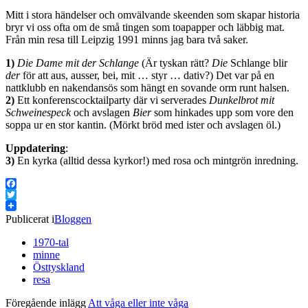
Mitt i stora händelser och omvälvande skeenden som skapar historia
bryr vi oss ofta om de små tingen som toapapper och läbbig mat.
Från min resa till Leipzig 1991 minns jag bara två saker.
1)
Die Dame mit der Schlange
(Är tyskan rätt?
Die
Schlange blir
der
för att aus, ausser, bei, mit … styr … dativ?) Det var på en
nattklubb en nakendansös som hängt en sovande orm runt halsen.
2)
Ett konferenscocktailparty där vi serverades
Dunkelbrot mit
Schweinespeck
och avslagen
Bier
som hinkades upp som vore den
soppa ur en stor kantin. (Mörkt bröd med ister och avslagen öl.)
Uppdatering
:
3)
En kyrka (alltid dessa kyrkor!) med rosa och mintgrön inredning.
Facebook
Twitter
Publicerat i
Bloggen
1970-tal
minne
Östtyskland
resa
Föregående inlägg
Att våga eller inte våga