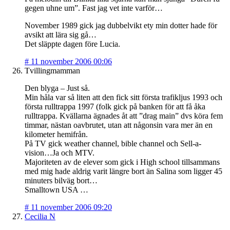
gegen uhne um”. Fast jag vet inte varför…
November 1989 gick jag dubbelvikt ety min dotter hade för
avsikt att lära sig gå…
Det släppte dagen före Lucia.
#
11 november 2006 00:06
Tvillingmamman
Den blyga – Just så.
Min håla var så liten att den fick sitt första trafikljus 1993 och
första rulltrappa 1997 (folk gick på banken för att få åka
rulltrappa. Kvällarna ägnades åt att ”drag main” dvs köra fem
timmar, nästan oavbrutet, utan att någonsin vara mer än en
kilometer hemifrån.
På TV gick weather channel, bible channel och Sell-a-
vision…Ja och MTV.
Majoriteten av de elever som gick i High school tillsammans
med mig hade aldrig varit längre bort än Salina som ligger 45
minuters bilväg bort…
Smalltown USA …
#
11 november 2006 09:20
Cecilia N