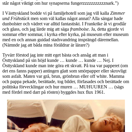
står något viktigt om hur synapserna fungerzzzzzzzzzzznark.”)
I Västtyskland bodde vi på familjehotell som jag vill kalla
Zimmer
und Frühstück
men som väl kallas något annat? Alla sängar hade
dunbolster och vädret var alltid fantastiskt. I Frankrike åt vi grodlår
och glass, och jag lärde mig att säga
framboise
. Ja, detta gjorde vi
sommar efter sommar, i kyrka efter kyrka, på museum efter museum
med en och annan guidad stadsvandring insprängd däremellan.
(Nämnde jag att båda mina föräldrar är lärare?)
Tyvärr förstod jag inte mitt eget bästa och ansåg att man i
Östtyskland på sin höjd kunde … kunde … kunde … Nej. I
Östtyskland kunde man inte göra ett skvatt. På toa var papperet (om
det ens fanns papper) antingen glatt som smörpapper eller skrovligt
som asfalt. Maten var grå, brun, grönbrun eller off white. Mamma
och pappa pekade, berättade, tog bilder, förfasades och berättade om
politiska förvecklingar och hur muren … MUHUUREN … (sägs
med fördel med darr på rösten) byggdes hux flux 1961.