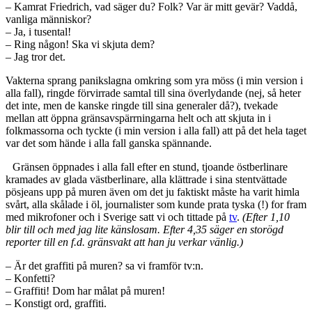
– Kamrat Friedrich, vad säger du? Folk? Var är mitt gevär? Vaddå,
vanliga människor?
– Ja, i tusental!
– Ring någon! Ska vi skjuta dem?
– Jag tror det.
Vakterna sprang panikslagna omkring som yra möss (i min version i
alla fall), ringde förvirrade samtal till sina överlydande (nej, så heter
det inte, men de kanske ringde till sina generaler då?), tvekade
mellan att öppna gränsavspärrningarna helt och att skjuta in i
folkmassorna och tyckte (i min version i alla fall) att på det hela taget
var det som hände i alla fall ganska spännande.
Gränsen öppnades i alla fall efter en stund, tjoande östberlinare
kramades av glada västberlinare, alla klättrade i sina stentvättade
pösjeans upp på muren även om det ju faktiskt måste ha varit himla
svårt, alla skålade i öl, journalister som kunde prata tyska (!) for fram
med mikrofoner och i Sverige satt vi och tittade på
tv
.
(Efter 1,10
blir till och med jag lite känslosam. Efter 4,35 säger en storögd
reporter till en f.d. gränsvakt att han ju verkar vänlig.)
– Är det graffiti på muren? sa vi framför tv:n.
– Konfetti?
– Graffiti! Dom har målat på muren!
– Konstigt ord, graffiti.