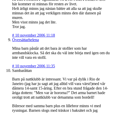
här kommer ni minnas för resten av livet.
Helt ärligt minns jag nästan bättre att alla sa att jag skulle
minnas det än att jag verkligen minns den där dansen på
muren.
Men visst minns jag det lite.
Tror jag.
#
10 november 2006 11:18
Översättarhelena
Mina barn påstår att det bara är stofiler som har
armbandsklocka. Så det ska du väl inte börja med igen om du
inte vill vara en stofil.
#
10 november 2006 11:35
Sambaråttan
Barn på nattklubb är intressant. Vi var på dylik i Rio de
Janeiro (jag har ju sagt att jag alltid vill vara värst!)med vår
dåmera 14-samt 15-åring. Efter en bra stund frågade den 14-
åriga dottern: ”Men var är hororna?” Det arma barnet hade
oroligt trott att nattklubb var detsamma som bordell!
Bilresor med samma barn plus en lillebror minns vi med
rysningar. Barnen slogs med träskor i baksätet och jag