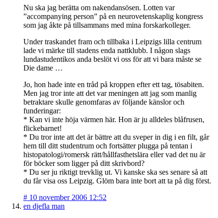
Nu ska jag berätta om nakendansösen. Lotten var
”accompanying person” på en neurovetenskaplig kongress
som jag åkte på tillsammans med mina forskarkolleger.
Under traskandet fram och tillbaka i Leipzigs lilla centrum
lade vi märke till stadens enda nattklubb. I någon slags
lundastudentikos anda beslöt vi oss för att vi bara måste se
Die dame …
Jo, hon hade inte en tråd på kroppen efter ett tag, tösabiten.
Men jag tror inte att det var meningen att jag som manlig
betraktare skulle genomfaras av följande känslor och
funderingar:
* Kan vi inte höja värmen här. Hon är ju alldeles blåfrusen,
flickebarnet!
* Du tror inte att det är bättre att du sveper in dig i en filt, går
hem till ditt studentrum och fortsätter plugga på tentan i
histopatologi/romersk rätt/hållfasthetslära eller vad det nu är
för böcker som ligger på ditt skrivbord?
* Du ser ju riktigt trevklig ut. Vi kanske ska ses senare så att
du får visa oss Leipzig. Glöm bara inte bort att ta på dig först.
#
10 november 2006 12:52
en djefla man