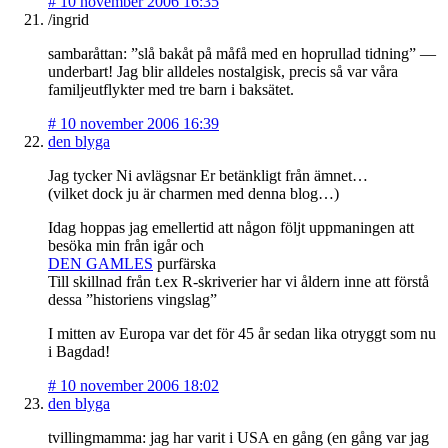
#
10 november 2006 16:35
/ingrid
sambaråttan: ”slå bakåt på måfå med en hoprullad tidning” —
underbart! Jag blir alldeles nostalgisk, precis så var våra
familjeutflykter med tre barn i baksätet.
#
10 november 2006 16:39
den blyga
Jag tycker Ni avlägsnar Er betänkligt från ämnet…
(vilket dock ju är charmen med denna blog…)
Idag hoppas jag emellertid att någon följt uppmaningen att
besöka min från igår och
DEN GAMLES
purfärska
Till skillnad från t.ex R-skriverier har vi åldern inne att förstå
dessa ”historiens vingslag”
I mitten av Europa var det för 45 år sedan lika otryggt som nu
i Bagdad!
#
10 november 2006 18:02
den blyga
tvillingmamma: jag har varit i USA en gång (en gång var jag