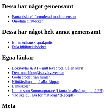
Dessa har något gemensamt
Fantastiskt välformulerad moderecensent
Onödiga citattecken
Dessa har något helt annat gemensamt
En amerikansk språkpolis
Fula biblioteksböcker
Egna länkar
Bokstävlar & AI – mitt levebröd. Gå en kurs!
Den stora bloggläsarvärvsveckan
Godisbrödet från himlen
Köttfärslimpan på allas läppar
Länkskolan
Lotten som Sommarpratare (i fantasin alltså: grupp på FB)
Vad ska du laga för mat idag? (Recept!)
Meta