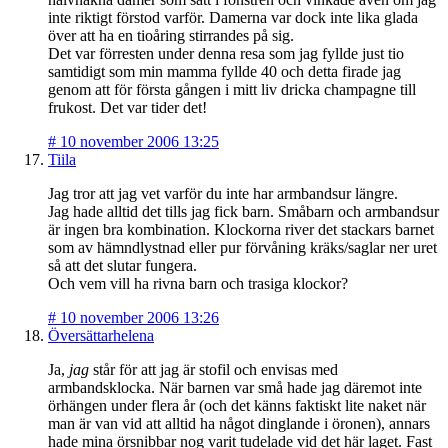
inte riktigt förstod varför. Damerna var dock inte lika glada
över att ha en tioåring stirrandes på sig.
Det var förresten under denna resa som jag fyllde just tio
samtidigt som min mamma fyllde 40 och detta firade jag
genom att för första gången i mitt liv dricka champagne till
frukost. Det var tider det!
#
10 november 2006 13:25
Tiila
Jag tror att jag vet varför du inte har armbandsur längre.
Jag hade alltid det tills jag fick barn. Småbarn och armbandsur
är ingen bra kombination. Klockorna river det stackars barnet
som av hämndlystnad eller pur förvåning kräks/saglar ner uret
så att det slutar fungera.
Och vem vill ha rivna barn och trasiga klockor?
#
10 november 2006 13:26
Översättarhelena
Ja,
jag
står för att jag är stofil och envisas med
armbandsklocka. När barnen var små hade jag däremot inte
örhängen under flera år (och det känns faktiskt lite naket när
man är van vid att alltid ha något dinglande i öronen), annars
hade mina örsnibbar nog varit tudelade vid det här laget. Fast