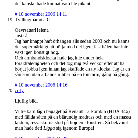
det kanske hade kunnat vara lite pikant.
#
10 november 2006 14:11
Tvillingmamma C
ÖevrsättarHelena
Just så…
Jag har knappt haft örhängen alls sedan 2003 och nu känns
det supermärkligt att börja med det igen, fast hålen har inte
växt igen konstigt nog.
Och armbandsklocka hade jag inte under hela
föräldraledigheten och det tog mig två veckor efter att ha
börjat jobba igen innan jag skaffade en ny klocka. Jag är en
sån som utan arbandsur tittar på en tom arm, gång på gång.
#
10 november 2006 14:16
crrly
Ljuflig bild.
Vi tre barn låg i bagaget på Renault 12-kombin (HDA 346)
med fällda säten på en blårandig madrass och med en massa
kuddar, resväskorna stod på höjden i fönstren. Så bekvämt
man hade det!
Ligga
sig igenom Europa!