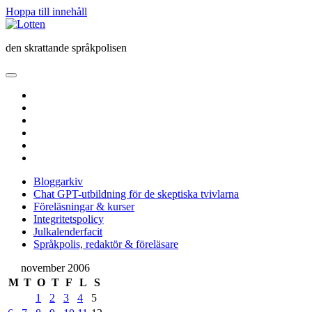
Hoppa till innehåll
Lotten
den skrattande språkpolisen
öppna
primär
twitter
meny
facebook
instagram
linkedin
rss
e-
post
Bloggarkiv
Chat GPT-utbildning för de skeptiska tvivlarna
Föreläsningar & kurser
Integritetspolicy
Julkalenderfacit
Språkpolis, redaktör & föreläsare
Sidopanel
november 2006
M
T
O
T
F
L
S
1
2
3
4
5