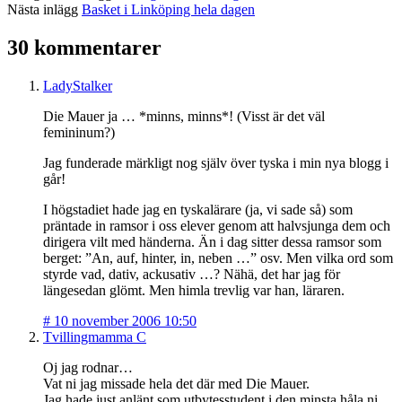
Nästa inlägg
Basket i Linköping hela dagen
30 kommentarer
LadyStalker
Die Mauer ja … *minns, minns*! (Visst är det väl
femininum?)
Jag funderade märkligt nog själv över tyska i min nya blogg i
går!
I högstadiet hade jag en tyskalärare (ja, vi sade så) som
präntade in ramsor i oss elever genom att halvsjunga dem och
dirigera vilt med händerna. Än i dag sitter dessa ramsor som
berget: ”An, auf, hinter, in, neben …” osv. Men vilka ord som
styrde vad, dativ, ackusativ …? Nähä, det har jag för
längesedan glömt. Men himla trevlig var han, läraren.
#
10 november 2006 10:50
Tvillingmamma C
Oj jag rodnar…
Vat ni jag missade hela det där med Die Mauer.
Jag hade just anlänt som utbytesstudent i den minsta håla ni