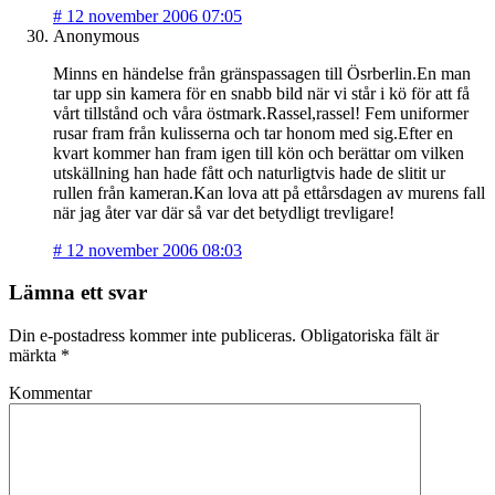
#
12 november 2006 07:05
Anonymous
Minns en händelse från gränspassagen till Ösrberlin.En man
tar upp sin kamera för en snabb bild när vi står i kö för att få
vårt tillstånd och våra östmark.Rassel,rassel! Fem uniformer
rusar fram från kulisserna och tar honom med sig.Efter en
kvart kommer han fram igen till kön och berättar om vilken
utskällning han hade fått och naturligtvis hade de slitit ur
rullen från kameran.Kan lova att på ettårsdagen av murens fall
när jag åter var där så var det betydligt trevligare!
#
12 november 2006 08:03
Lämna ett svar
Din e-postadress kommer inte publiceras.
Obligatoriska fält är
märkta
*
Kommentar