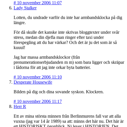
#
10 november 2006 11:07
Lady Stalker
Lotten, du undrade varför du inte har armbandsklocka på dig
längre.
För då skulle det kanske inte skrivas bloggtexter under svår
stress, medan din djefla man ringer efter taxi under
förespegling att du har värkar? Och det är ju det som är så
kuuul!
Jag har massa armbandsklockor (från
prenumerationserbjudanden m m) som bara ligger och skräpar
i lådorna för att jag inte orkar byta batterier.
#
10 november 2006 11:10
Desperate Housewife
Bilden på dig och dina sovande syskon. Klockren.
#
10 november 2006 11:17
Herr R
Ett av mina största minnen från Berlinmurens fall var att alla
vuxna (jag var 14 år 1989) sa att: minns det här nu. Det här är
ett HISTORISKT ögonblick. Ni lever i HISTORIEN. Det