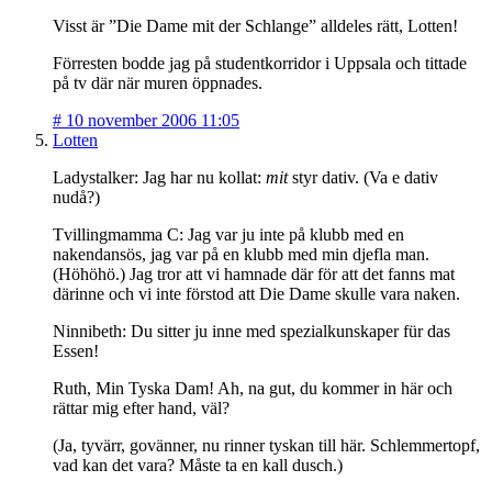
Visst är ”Die Dame mit der Schlange” alldeles rätt, Lotten!
Förresten bodde jag på studentkorridor i Uppsala och tittade
på tv där när muren öppnades.
#
10 november 2006 11:05
Lotten
Ladystalker: Jag har nu kollat:
mit
styr dativ. (Va e dativ
nudå?)
Tvillingmamma C: Jag var ju inte på klubb med en
nakendansös, jag var på en klubb med min djefla man.
(Höhöhö.) Jag tror att vi hamnade där för att det fanns mat
därinne och vi inte förstod att Die Dame skulle vara naken.
Ninnibeth: Du sitter ju inne med spezialkunskaper für das
Essen!
Ruth, Min Tyska Dam! Ah, na gut, du kommer in här och
rättar mig efter hand, väl?
(Ja, tyvärr, govänner, nu rinner tyskan till här. Schlemmertopf,
vad kan det vara? Måste ta en kall dusch.)