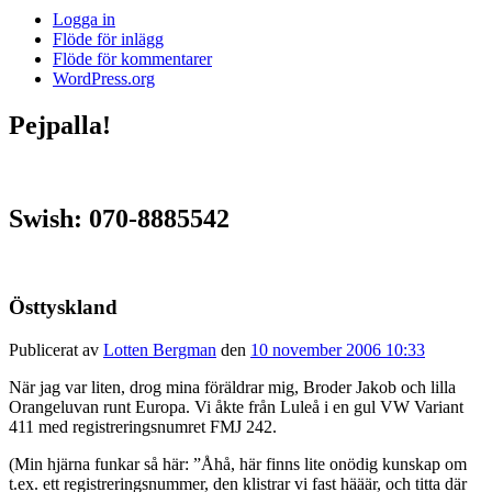
Logga in
Flöde för inlägg
Flöde för kommentarer
WordPress.org
Pejpalla!
Swish: 070-8885542
Östtyskland
Publicerat av
Lotten Bergman
den
10 november 2006 10:33
När jag var liten, drog mina föräldrar mig, Broder Jakob och lilla
Orangeluvan runt Europa. Vi åkte från Luleå i en gul VW Variant
411 med registreringsnumret FMJ 242.
(Min hjärna funkar så här: ”Åhå, här finns lite onödig kunskap om
t.ex. ett registreringsnummer, den klistrar vi fast hääär, och titta där