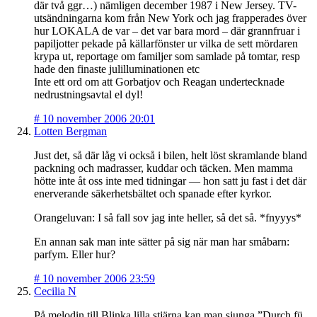
där två ggr…) nämligen december 1987 i New Jersey. TV-
utsändningarna kom från New York och jag frapperades över
hur LOKALA de var – det var bara mord – där grannfruar i
papiljotter pekade på källarfönster ur vilka de sett mördaren
krypa ut, reportage om familjer som samlade på tomtar, resp
hade den finaste julilluminationen etc
Inte ett ord om att Gorbatjov och Reagan undertecknade
nedrustningsavtal el dyl!
#
10 november 2006 20:01
Lotten Bergman
Just det, så där låg vi också i bilen, helt löst skramlande bland
packning och madrasser, kuddar och täcken. Men mamma
hötte inte åt oss inte med tidningar — hon satt ju fast i det där
enerverande säkerhetsbältet och spanade efter kyrkor.
Orangeluvan: I så fall sov jag inte heller, så det så. *fnyyys*
En annan sak man inte sätter på sig när man har småbarn:
parfym. Eller hur?
#
10 november 2006 23:59
Cecilia N
På melodin till Blinka lilla stjärna kan man sjunga ”Durch fü