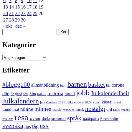
6
7
8
9
10
11
12
13
14
15
16
17
18
19
20
21
22
23
24
25
26
27
28
29
30
« okt
dec »
Sök
Kategorier
Kategorier
Etiketter
barnen
#blogg100
basket
allmänbildning
corona
bil
barn
jobb
Julkalenderfacit
historia
död
hotell
England
fest
film
fotboll
Julkalendern
kåseri
julkalendern 2021
Julkalendern 2024
konst
lifvet
nostalgi
minnen
minne
mat
Lund
mode
ord
musik
radio
museum
recept
resa
språk
sommar
reklam
sekrutt
skola
språkpolis
Stockholm
svenska
tåg
USA
tips