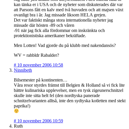
kan tänka er i USA och de nyheter som diskuterades där var
att Parsons fått en kalv med två huvuden och att majsen växt
ovanligt bra i år. Jag missade liksom HELA grejen.
Det var faktiskt många stora internationella nyheter jag
missade där hösten -89 och våren
-91 när jag fick alla fördommar om inskränkta och
protektionistiska amerikaner bekräftade.
Men Lotten! Vad gjorde du på klubb med nakendansös?
WV = rahbldr Rabalder?
#
10 november 2006 10:58
Ninnibeth
Bilsemester på kontinenten…
Våra resor styrdes främst till Belgien & Holland så vi fick lite
bättre kulinariska upplevelser, men en tysk zigeunerschnitzel
skulle inte sitta helt fel (den nordtyska panerade
schnitzelvarianten alltså, inte den sydtyska kotletten med stekt
paprika!)
#
10 november 2006 10:59
Ruth