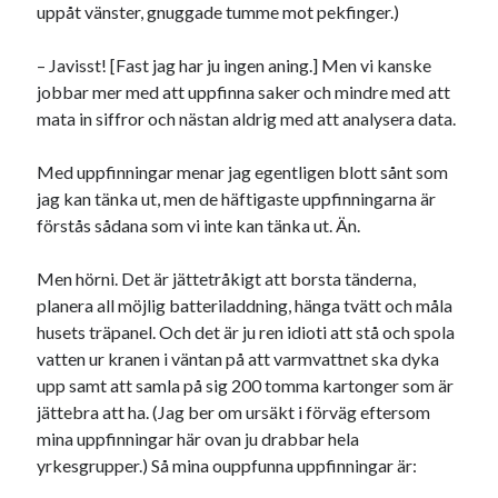
uppåt vänster, gnuggade tumme mot pekfinger.)
– Javisst! [Fast jag har ju ingen aning.] Men vi kanske
jobbar mer med att uppfinna saker och mindre med att
mata in siffror och nästan aldrig med att analysera data.
Med uppfinningar menar jag egentligen blott sånt som
jag kan tänka ut, men de häftigaste uppfinningarna är
förstås sådana som vi inte kan tänka ut. Än.
Men hörni. Det är jättetråkigt att borsta tänderna,
planera all möjlig batteriladdning, hänga tvätt och måla
husets träpanel. Och det är ju ren idioti att stå och spola
vatten ur kranen i väntan på att varmvattnet ska dyka
upp samt att samla på sig 200 tomma kartonger som är
jättebra att ha. (Jag ber om ursäkt i förväg eftersom
mina uppfinningar här ovan ju drabbar hela
yrkesgrupper.) Så mina ouppfunna uppfinningar är: