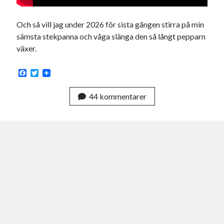
Och så vill jag under 2026 för sista gången stirra på min
sämsta stekpanna och våga slänga den så långt pepparn
växer.
F
T
a
w
c
i
44 kommentarer
e
t
b
t
o
e
o
r
k