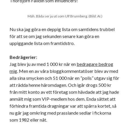
Thorbjörn Fälldin som influencers!
Mäh. Båda ser ju ut som Ulf Brunnberg. (Bild: AI.)
Nu ska jag göra en deppig lista om samtidens trubbel
för att se om jag sekunden senare kan göra en
uppiggande lista om framtidstro.
Bedrägerier:
Jag blev ju av med 1 000 kr när en
bedragare bedrog
mig
. Men en av våra bloggkommentatöser blev av med
alla sina smycken och 51 000 när en ”polis” utgav sig för
att rädda henne häromdagen. Och igår drogs 500 kr
från mitt konto av ett företag som hävdade att jag hade
anmält mig som VIP-medlem hos dem. Enda sättet att
förhindra framtida dragningar var att spärra kortet, så
nu går jag omkring med prasslande sedlar i fickorna
som 1982 eller nåt.