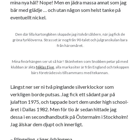
mina nya hål? Nope! Men en jädra massa annat som jag
Den stora bloggläsarvärvsveckan
bär med glädje … och utan någon som helst tanke på
Godisbrödet från himlen
eventuellt nickel.
Köttfärslimpan på allas läppar
Länkskolan
Den där lilla kartongbiten skapade jag i tolvårsåldern, när jag fick de
Lotten som Sommarpratare (i fantasin alltså: grupp på FB)
gröna fyrklöverna. Strasset är nog från 90-talet och julgranskulan bara
Vad ska du laga för mat idag? (Recept!)
från häromåret.
Mina finörhängen ser ut så här! Skönheten som Snobben petar på med
Meta
klubban är äkta
Niklas Ejve
, alla markasiter är från England och tekoppen
bärs företrädesvis tillsammans med tekannan.
Logga in
Flöde för inlägg
Längst ner ser ni två pinglande silverklockor som
Flöde för kommentarer
verkligen borde putsas. Jag fick ett sådant par på
WordPress.org
julafton 1975, och tappade bort dem under high school-
året i Dallas 1982. Men för tio år sedan hittade jag
dessa i en secondhandbutik på Östermalm i Stockholm!
Jag älskar dem djupt och innerligt.
Pejpalla!
– Plingeling, säger örhängena.