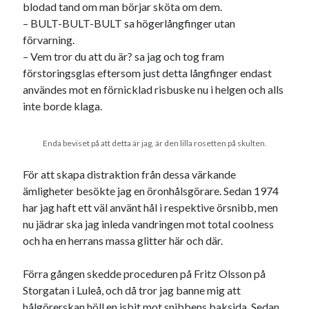
Etiketter
blodad tand om man börjar sköta om dem.
– BULT-BULT-BULT sa högerlångfinger utan
#blogg100
allmänbildning
barn
förvarning.
– Vem tror du att du är? sa jag och tog fram
barnen
basket
corona
bil
förstoringsglas eftersom just detta långfinger endast
död
film
användes mot en förnicklad risbuske nu i helgen och alls
England
fest
fotboll
inte borde klaga.
jobb
historia
hotell
Julkalendern
Julkalenderfacit
Enda beviset på att detta är jag, är den lilla rosetten på skulten.
julkalendern 2021
Julkalendern 2024
konst
För att skapa distraktion från dessa värkande
minne
kåseri
mat
Lund
ämligheter besökte jag en öronhålsgörare. Sedan 1974
lifvet
har jag haft ett väl använt hål i respektive örsnibb, men
minnen
mode
musik
museum
nu jädrar ska jag inleda vandringen mot total coolness
nostalgi
och ha en herrans massa glitter här och där.
ord
radio
recept
resa
skola
Förra gången skedde proceduren på Fritz Olsson på
reklam
sekrutt
Storgatan i Luleå, och då tror jag banne mig att
språk
sommar
språkpolis
hålgörerskan höll en isbit mot snibbens baksida. Sedan