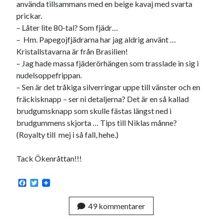
använda tillsammans med en beige kavaj med svarta
prickar.
– Låter lite 80-tal? Som fjädr…
– Hm. Papegojfjädrarna har jag aldrig använt …
Kristallstavarna är från Brasilien!
– Jag hade massa fjäderörhängen som trasslade in sig i
nudelsoppefrippan.
– Sen är det tråkiga silverringar uppe till vänster och en
fräckisknapp – ser ni detaljerna? Det är en så kallad
brudgumsknapp som skulle fästas längst ned i
brudgummens skjorta … Tips till Niklas månne?
(Royalty till mej i så fall, hehe.)
Tack Ökenråttan!!!
F
T
a
w
c
i
49 kommentarer
e
t
b
t