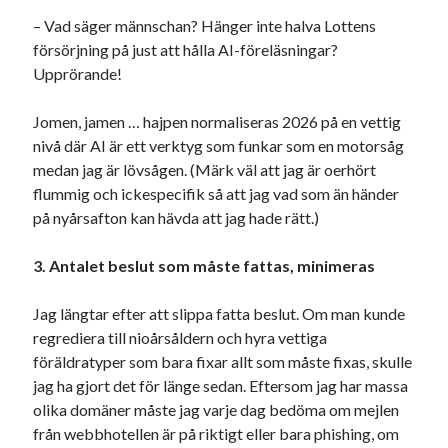
– Vad säger männschan? Hänger inte halva Lottens
försörjning på just att hålla AI-föreläsningar?
Upprörande!
Jomen, jamen … hajpen normaliseras 2026 på en vettig
nivå där AI är ett verktyg som funkar som en motorsåg
medan jag är lövsågen. (Märk väl att jag är oerhört
flummig och ickespecifik så att jag vad som än händer
på nyårsafton kan hävda att jag hade rätt.)
3.
Antalet beslut som måste fattas, minimeras
Jag längtar efter att slippa fatta beslut. Om man kunde
regrediera till nioårsåldern och hyra vettiga
föräldratyper som bara fixar allt som måste fixas, skulle
jag ha gjort det för länge sedan. Eftersom jag har massa
olika domäner måste jag varje dag bedöma om mejlen
från webbhotellen är på riktigt eller bara phishing, om