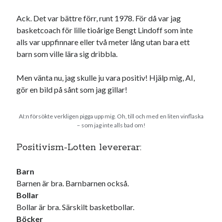
Ack. Det var bättre förr, runt 1978. För då var jag
basketcoach för lille tioårige Bengt Lindoff som inte
alls var uppfinnare eller två meter lång utan bara ett
barn som ville lära sig dribbla.
Men vänta nu, jag skulle ju vara positiv! Hjälp mig, AI,
gör en bild på sånt som jag gillar!
AI:n försökte verkligen pigga upp mig. Oh, till och med en liten vinflaska
– som jag inte alls bad om!
Positivism-Lotten levererar:
Barn
Barnen är bra. Barnbarnen också.
Bollar
Bollar är bra. Särskilt basketbollar.
Böcker