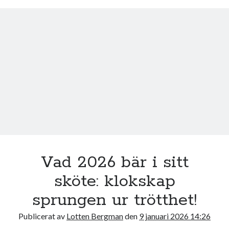
o
e
o
r
k
Vad 2026 bär i sitt
sköte: klokskap
sprungen ur trötthet!
Publicerat av
Lotten Bergman
den
9 januari 2026 14:26