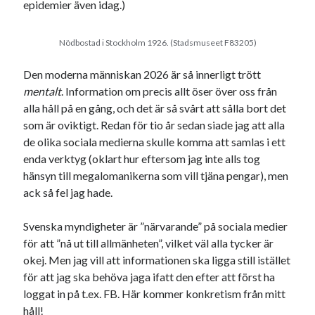
epidemier även idag.)
Nödbostad i Stockholm 1926. (Stadsmuseet F83205)
Den moderna människan 2026 är så innerligt trött
mentalt
. Information om precis allt öser över oss från
alla håll på en gång, och det är så svårt att sålla bort det
som är oviktigt. Redan för tio år sedan siade jag att alla
de olika sociala medierna skulle komma att samlas i ett
enda verktyg (oklart hur eftersom jag inte alls tog
hänsyn till megalomanikerna som vill tjäna pengar), men
ack så fel jag hade.
Svenska myndigheter är ”närvarande” på sociala medier
för att ”nå ut till allmänheten”, vilket väl alla tycker är
okej. Men jag vill att informationen ska ligga still istället
för att jag ska behöva jaga ifatt den efter att först ha
loggat in på t.ex. FB. Här kommer konkretism från mitt
håll!