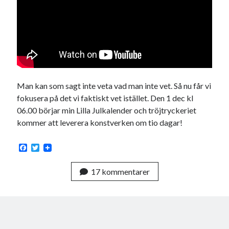
Man kan som sagt inte veta vad man inte vet. Så nu får vi
fokusera på det vi faktiskt vet istället. Den 1 dec kl
06.00 börjar min Lilla Julkalender och tröjtryckeriet
kommer att leverera konstverken om tio dagar!
F
T
a
w
c
i
17 kommentarer
e
t
b
t
o
e
o
r
k