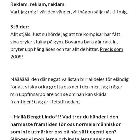
Reklam, reklam, reklam:
Vart jag mig i världen vänder, vill någon sälja nåt till mig.
Stölder:
Allt stjäls. Just nu hörde jag att tre kompisar har fått
sina prylar stulna på gym. Bovarna bara går rakt in,
bryter upp hänglåsen och tar allt de hittar.
Precis som
2008!
Nääääää, den där negativa listan blir alldeles för eländig
för att vi ska orka grotta oss ner i den mer. Jag frågar
min uppfinnarpolare och se om han kan skåda
framtiden! (Jag är i fetstil nedan.)
– Hallå Bengt Lindoff! Vad tror du händer i den
närmaste framtiden för oss normala människor
som inte utmärker oss på nåt sätt egentligen?
Slänger vi mobilerna och installerar analoga