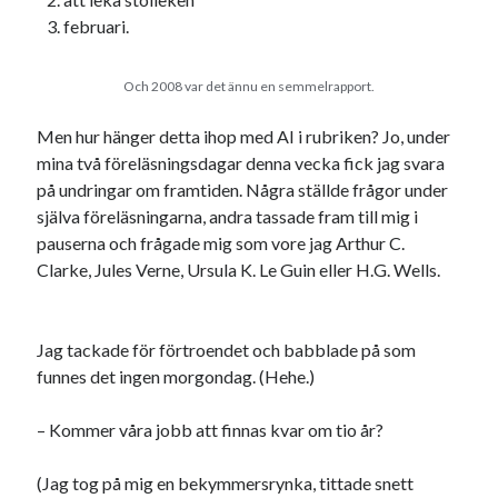
februari.
Och 2008 var det ännu en semmelrapport.
Men hur hänger detta ihop med AI i rubriken? Jo, under
mina två föreläsningsdagar denna vecka fick jag svara
på undringar om framtiden. Några ställde frågor under
själva föreläsningarna, andra tassade fram till mig i
pauserna och frågade mig som vore jag Arthur C.
Clarke, Jules Verne, Ursula K. Le Guin eller H.G. Wells.
Jag tackade för förtroendet och babblade på som
funnes det ingen morgondag. (Hehe.)
– Kommer våra jobb att finnas kvar om tio år?
(Jag tog på mig en bekymmersrynka, tittade snett