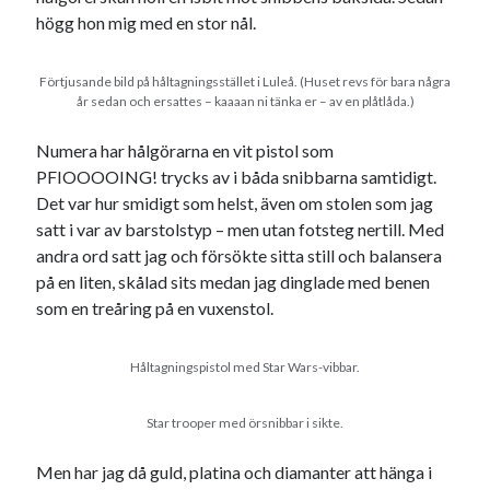
svenska
högg hon mig med en stor nål.
tåg
tips
Stockholm
USA
Förtjusande bild på håltagningsstället i Luleå. (Huset revs för bara några
år sedan och ersattes – kaaaan ni tänka er – av en plåtlåda.)
Numera har hålgörarna en vit pistol som
Dessa har något gemensamt
PFIOOOOING! trycks av i båda snibbarna samtidigt.
Fantastiskt välformulerad moderecensent
Det var hur smidigt som helst, även om stolen som jag
Onödiga citattecken
satt i var av barstolstyp – men utan fotsteg nertill. Med
andra ord satt jag och försökte sitta still och balansera
på en liten, skålad sits medan jag dinglade med benen
Dessa har något helt annat gemensamt
som en treåring på en vuxenstol.
En amerikansk språkpolis
Fula biblioteksböcker
Håltagningspistol med Star Wars-vibbar.
Star trooper med örsnibbar i sikte.
Egna länkar
Men har jag då guld, platina och diamanter att hänga i
Bokstävlar & AI – mitt levebröd. Gå en kurs!