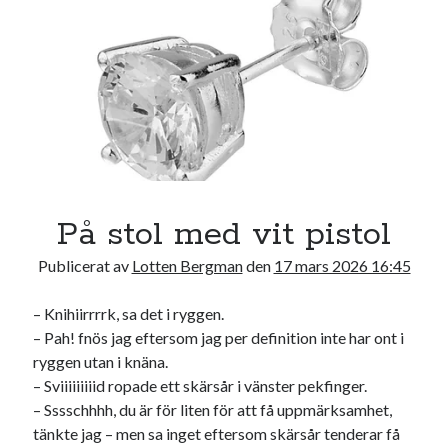
17
18
19
20
21
22
23
24
25
26
27
28
29
30
31
« jul
Sök
På stol med vit pistol
Publicerat av
Lotten Bergman
den
17 mars 2026 16:45
– Knihiirrrrk, sa det i ryggen.
Kategorier
– Pah! fnös jag eftersom jag per definition inte har ont i
ryggen utan i knäna.
Kategorier
– Sviiiiiiiiid ropade ett skärsår i vänster pekfinger.
– Sssschhhh, du är för liten för att få uppmärksamhet,
tänkte jag – men sa inget eftersom skärsår tenderar få