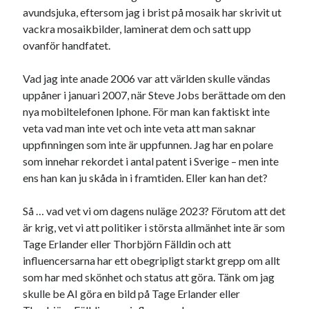
avundsjuka, eftersom jag i brist på mosaik har skrivit ut
vackra mosaikbilder, laminerat dem och satt upp
ovanför handfatet.
Vad jag inte anade 2006 var att världen skulle vändas
uppåner i januari 2007, när Steve Jobs berättade om den
nya mobiltelefonen Iphone. För man kan faktiskt inte
veta vad man inte vet och inte veta att man saknar
uppfinningen som inte är uppfunnen. Jag har en polare
som innehar rekordet i antal patent i Sverige – men inte
ens han kan ju skåda in i framtiden. Eller kan han det?
Så … vad vet vi om dagens nuläge 2023? Förutom att det
är krig, vet vi att politiker i största allmänhet inte är som
Tage Erlander eller Thorbjörn Fälldin och att
influencersarna har ett obegripligt starkt grepp om allt
som har med skönhet och status att göra. Tänk om jag
skulle be AI göra en bild på Tage Erlander eller