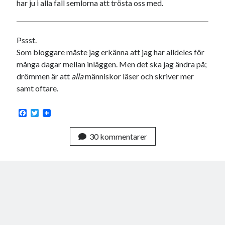
har ju i alla fall semlorna att trösta oss med.
Pssst.
Som bloggare måste jag erkänna att jag har alldeles för
många dagar mellan inläggen. Men det ska jag ändra på;
drömmen är att
alla
människor läser och skriver mer
samt oftare.
F
T
a
w
c
i
30 kommentarer
e
t
b
t
o
e
o
r
k