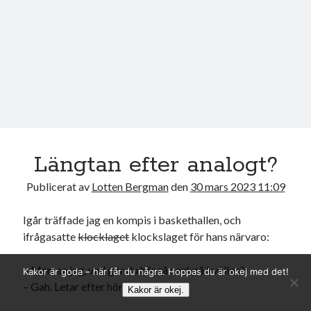
Längtan efter analogt?
Publicerat av
Lotten Bergman
den
30 mars 2023 11:09
Igår träffade jag en kompis i baskethallen, och
ifrågasatte
klocklaget
klockslaget för hans närvaro:
– Men, sa jag, vad gör du här så sent på kvällen?
Kakor är goda – här får du några. Hoppas du är okej med det!
– Gah. Letar efter hörlurarna.
Kakor är okej.