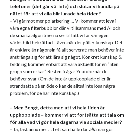
telefoner (det går väl inte) och slutar vi handla på
nätet för att vi alla blir lurade hela tiden?
– Vi går mot mer polarisering … Vi kommer att leva i
våra egna filterbubblor där vi tillsammans med AI och
de smarta algoritmerna ser till att vi får vår egen
världsbild bekräftad – även när det gäller kunskap. Det
är enklare än någonsin få allt serverat; man behöver inte
anstränga sig för att lära sig något. Konkret kunskap &
bildning kommer enbart att vara aktuellt för en ”liten
grupp som orkar”. Resten frågar Youtube när de
behöver svar. (Om de inte är uppkopplade eller är
strandsatta på en öde ö kan de alltså inte lösa några
problem, för de har inte kunskap.)
– Men Bengt, detta med att vi hela tiden är
uppkopplade – kommer vi att fortsätta att tala om
för alla vad vi gör hela dagarna via sociala medier?
– Ja, fast ännu mer … I ett samhälle där
allt
man gör