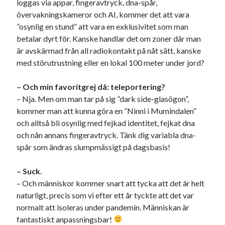
loggas via appar, fingeravtryck, dna-spår,
övervakningskameror och AI, kommer det att vara
”osynlig en stund” att vara en exklusivitet som man
betalar dyrt för. Kanske handlar det om zoner där man
är avskärmad från all radiokontakt på nåt sätt, kanske
med störutrustning eller en lokal 100 meter under jord?
– Och min favoritgrej då: teleportering?
– Nja. Men om man tar på sig ”dark side-glasögon”,
kommer man att kunna göra en ”Ninni i Mumindalen”
och alltså bli osynlig med fejkad identitet, fejkat dna
och nån annans fingeravtryck. Tänk dig variabla dna-
spår som ändras slumpmässigt på dagsbasis!
– Suck.
– Och människor kommer snart att tycka att det är helt
naturligt, precis som vi efter ett år tyckte att det var
normalt att isoleras under pandemin. Människan är
fantastiskt anpassningsbar!