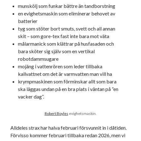
munskölj som funkar bättre än tandborstning
en evighetsmaskin som eliminerar behovet av
batterier
tyg som stöter bort smuts, svett och all annan
skit – som gore-tex fast inte bara mot väta
målarmanick som klättrar på husfasaden och
bara sköter sig själv som en vertikal
robotdammsugare
mojäng i vattenrören som leder tillbaka
kallvattnet om det är varmvatten man vill ha
krympmaskinen som förminskar allt som bara
ska läggas undan på en bra plats i väntan på ”en
vacker dag”.
Robert Boyles
evighetsmaskin.
Alldeles strax har halva februari försvunnit in i dåtiden.
Förvisso kommer februari tillbaka redan 2026, men vi