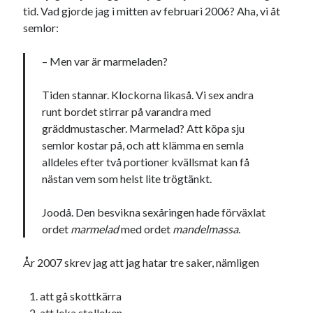
tid. Vad gjorde jag i mitten av februari 2006? Aha, vi åt
semlor:
– Men var är marmeladen?
Tiden stannar. Klockorna likaså. Vi sex andra
runt bordet stirrar på varandra med
gräddmustascher. Marmelad? Att köpa sju
semlor kostar på, och att klämma en semla
alldeles efter två portioner kvällsmat kan få
nästan vem som helst lite trögtänkt.
Joodå. Den besvikna sexåringen hade förväxlat
ordet
marmelad
med ordet
mandelmassa
.
År 2007 skrev jag att jag hatar tre saker, nämligen
att gå skottkärra
att leka stolleken