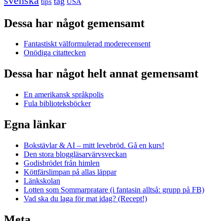
svenska
tåg
USA
tips
Dessa har något gemensamt
Fantastiskt välformulerad moderecensent
Onödiga citattecken
Dessa har något helt annat gemensamt
En amerikansk språkpolis
Fula biblioteksböcker
Egna länkar
Bokstävlar & AI – mitt levebröd. Gå en kurs!
Den stora bloggläsarvärvsveckan
Godisbrödet från himlen
Köttfärslimpan på allas läppar
Länkskolan
Lotten som Sommarpratare (i fantasin alltså: grupp på FB)
Vad ska du laga för mat idag? (Recept!)
Meta