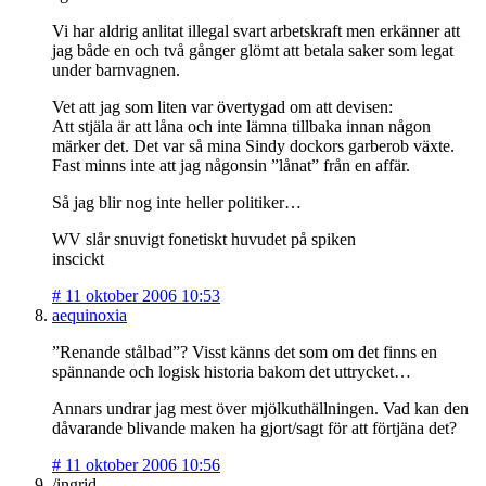
Vi har aldrig anlitat illegal svart arbetskraft men erkänner att
jag både en och två gånger glömt att betala saker som legat
under barnvagnen.
Vet att jag som liten var övertygad om att devisen:
Att stjäla är att låna och inte lämna tillbaka innan någon
märker det. Det var så mina Sindy dockors garberob växte.
Fast minns inte att jag någonsin ”lånat” från en affär.
Så jag blir nog inte heller politiker…
WV slår snuvigt fonetiskt huvudet på spiken
inscickt
#
11 oktober 2006 10:53
aequinoxia
”Renande stålbad”? Visst känns det som om det finns en
spännande och logisk historia bakom det uttrycket…
Annars undrar jag mest över mjölkuthällningen. Vad kan den
dåvarande blivande maken ha gjort/sagt för att förtjäna det?
#
11 oktober 2006 10:56
/ingrid