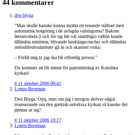
44 kommentarer
den blyga
”Man skulle kanske kunna inrätta ett renande stålbad med
automatisk botgöring i de avlagda valstugorna? Bakom
återanvända (i och för sig lite väl sladdriga) valbås kunde
tilltänkta ministrar, blivande landslagscoacher och tilltänkta
melodifestivalartister gå in och skamset viska:
– Förlåt mig ty jag ska bli offentlig person.”
Du kommer att bli stämd för patentintrång av Katolska
kyrkan!
#
11 oktober 2006 09:41
Lotten Bergman
Den Blyga: Ojoj, men om jag i morgon skriver något
ironiserande om den grekisk-ortodoxa kyrkan så kanske det
jämnar ut sig?
#
11 oktober 2006 10:17
Lotten Bergman