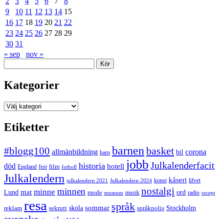
2
3
4
5
6
7
8
9
10
11
12
13
14
15
16
17
18
19
20
21
22
23
24
25
26
27
28
29
30
31
« sep
nov »
Sök
Kategorier
Kategorier
Etiketter
barnen
#blogg100
basket
allmänbildning
corona
bil
barn
jobb
Julkalenderfacit
historia
död
hotell
England
fest
film
fotboll
Julkalendern
kåseri
julkalendern 2021
Julkalendern 2024
konst
lifvet
nostalgi
minnen
minne
mat
Lund
mode
ord
musik
radio
museum
recept
resa
språk
sommar
reklam
sekrutt
skola
språkpolis
Stockholm