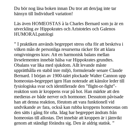
Du bör nog läsa boken innan Du tror att den/jag inte tar
hänsyn till Individuell variation!
Läs även HOMEOSTAS à la Charles Bernard som ju är en
utveckling av Hippokrates och Aristoteles och Galenos
HUMORALpatologi
” I praktiken används begreppet stress ofta för att beskriva i
vilken mån de personliga resurserna räcker för att klara
omgivningens krav. Att en harmonisk balans mellan
livselementen innebär hälsa var Hippokrates grundtes.
Obalans var lika med sjukdom. Allt levande måste
upprätthålla en stabil inre miljö, formulerade senare Claude
Bernard. I början av 1900-talet plockade Walter Cannon upp
homeostas-begreppet igen Han noterade att känslor leder till
fysiologiska svar och identifierade den ”flight-or-fight”-
reaktion som är kroppens svar på hot. Han märkte att den
medieras av både nerver och hormoner. Dessutom påvisade
han att denna reaktion, förutom att vara funktionell vid
undvikande av fara, också kan rubba kroppens homeostas om
den sätts i gång för ofta. Idag har begreppet ändrats från
homeostas till allostas. Det innebär att kroppen är i jämvikt
genom att ständigt förändra sig. Den är aldrig statisk. ”