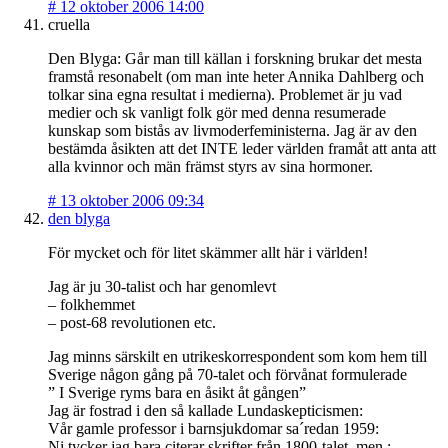
#
12 oktober 2006 14:00
cruella
Den Blyga: Går man till källan i forskning brukar det mesta
framstå resonabelt (om man inte heter Annika Dahlberg och
tolkar sina egna resultat i medierna). Problemet är ju vad
medier och sk vanligt folk gör med denna resumerade
kunskap som bistås av livmoderfeministerna. Jag är av den
bestämda åsikten att det INTE leder världen framåt att anta att
alla kvinnor och män främst styrs av sina hormoner.
#
13 oktober 2006 09:34
den blyga
För mycket och för litet skämmer allt här i världen!
Jag är ju 30-talist och har genomlevt
– folkhemmet
– post-68 revolutionen etc.
Jag minns särskilt en utrikeskorrespondent som kom hem till
Sverige någon gång på 70-talet och förvånat formulerade
” I Sverige ryms bara en åsikt åt gången”
Jag är fostrad i den så kallade Lundaskepticismen:
Vår gamle professor i barnsjukdomar sa´redan 1959:
Ni tycker jag bara citerar skrifter från 1800-talet, men :