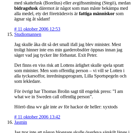
med skattefusk (Borelius) eller avgiftssmitning (Stegö), medan
bidragsfusk
däremot är något som man måste bekämpa med
alla medel, ety det företrädesvis är
fattiga människor
som
ägnar sig åt sådant!
#
11 oktober 2006 12:53
Studiomannen
Jag skulle åka dit så det small ifall jag blev minister. Mest
troligt hinner inte ens min garderobsdörr öppnas innan jag
säger vad jag tycker lite förhastat. Exit Peter.
Det finns en viss risk att Lottens ärlighet skulle spela spratt
som minister. Men som offentlig person – vi vill se Lotten i
alla tyckarsoffor, inredningsprogram, Lilla Sportspegeln och
som lekledare.
För övrigt har Thomas Brolin sagt till engelsk press: ”I am
what we in Sweden call offentlig person”.
Hörrö dina wv går inte av för hackor de heller: xyxtods
#
11 oktober 2006 13:42
Jasmin
Jag tror inte att någon bloggare skulle överleva särskilt länge i