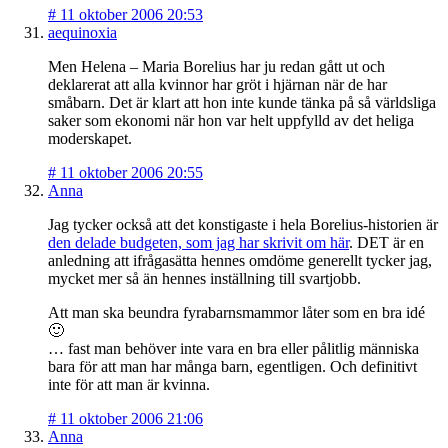
#
11 oktober 2006 20:53
aequinoxia
Men Helena – Maria Borelius har ju redan gått ut och
deklarerat att alla kvinnor har gröt i hjärnan när de har
småbarn. Det är klart att hon inte kunde tänka på så världsliga
saker som ekonomi när hon var helt uppfylld av det heliga
moderskapet.
#
11 oktober 2006 20:55
Anna
Jag tycker också att det konstigaste i hela Borelius-historien är
den delade budgeten, som jag har skrivit om här
. DET är en
anledning att ifrågasätta hennes omdöme generellt tycker jag,
mycket mer så än hennes inställning till svartjobb.
Att man ska beundra fyrabarnsmammor låter som en bra idé
🙂
… fast man behöver inte vara en bra eller pålitlig människa
bara för att man har många barn, egentligen. Och definitivt
inte för att man är kvinna.
#
11 oktober 2006 21:06
Anna