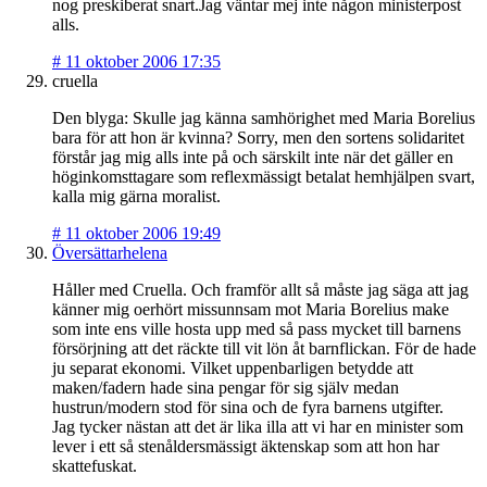
nog preskiberat snart.Jag väntar mej inte någon ministerpost
alls.
#
11 oktober 2006 17:35
cruella
Den blyga: Skulle jag känna samhörighet med Maria Borelius
bara för att hon är kvinna? Sorry, men den sortens solidaritet
förstår jag mig alls inte på och särskilt inte när det gäller en
höginkomsttagare som reflexmässigt betalat hemhjälpen svart,
kalla mig gärna moralist.
#
11 oktober 2006 19:49
Översättarhelena
Håller med Cruella. Och framför allt så måste jag säga att jag
känner mig oerhört missunnsam mot Maria Borelius make
som inte ens ville hosta upp med så pass mycket till barnens
försörjning att det räckte till vit lön åt barnflickan. För de hade
ju separat ekonomi. Vilket uppenbarligen betydde att
maken/fadern hade sina pengar för sig själv medan
hustrun/modern stod för sina och de fyra barnens utgifter.
Jag tycker nästan att det är lika illa att vi har en minister som
lever i ett så stenåldersmässigt äktenskap som att hon har
skattefuskat.