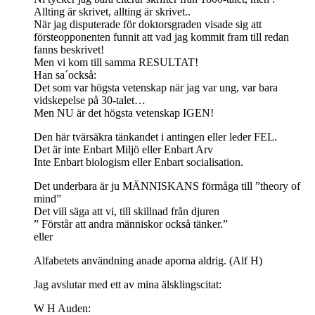
Allting är skrivet, allting är skrivet..
När jag disputerade för doktorsgraden visade sig att
försteopponenten funnit att vad jag kommit fram till redan
fanns beskrivet!
Men vi kom till samma RESULTAT!
Han sa´också:
Det som var högsta vetenskap när jag var ung, var bara
vidskepelse på 30-talet…
Men NU är det högsta vetenskap IGEN!
Den här tvärsäkra tänkandet i antingen eller leder FEL.
Det är inte Enbart Miljö eller Enbart Arv
Inte Enbart biologism eller Enbart socialisation.
Det underbara är ju MÄNNISKANS förmåga till ”theory of
mind”
Det vill säga att vi, till skillnad från djuren
” Förstår att andra människor också tänker.”
eller
Alfabetets användning anade aporna aldrig. (Alf H)
Jag avslutar med ett av mina älsklingscitat:
W H Auden: