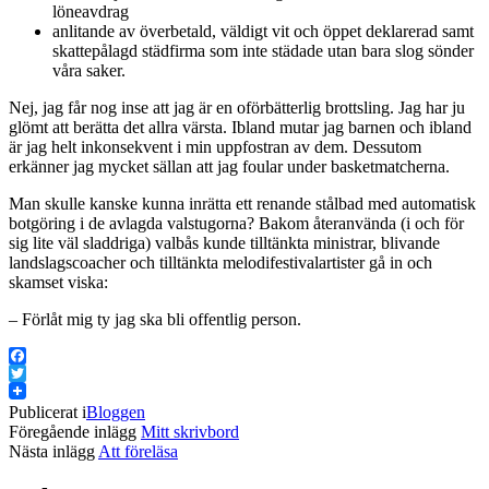
löneavdrag
anlitande av överbetald, väldigt vit och öppet deklarerad samt
skattepålagd städfirma som inte städade utan bara slog sönder
våra saker.
Nej, jag får nog inse att jag är en oförbätterlig brottsling. Jag har ju
glömt att berätta det allra värsta. Ibland mutar jag barnen och ibland
är jag helt inkonsekvent i min uppfostran av dem. Dessutom
erkänner jag mycket sällan att jag foular under basketmatcherna.
Man skulle kanske kunna inrätta ett renande stålbad med automatisk
botgöring i de avlagda valstugorna? Bakom återanvända (i och för
sig lite väl sladdriga) valbås kunde tilltänkta ministrar, blivande
landslagscoacher och tilltänkta melodifestivalartister gå in och
skamset viska:
– Förlåt mig ty jag ska bli offentlig person.
Facebook
Twitter
Publicerat i
Bloggen
Föregående inlägg
Mitt skrivbord
Nästa inlägg
Att föreläsa