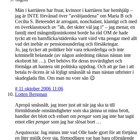
Män i karriären har fruar, kvinnor i karriären har hemhjälp –
jag är INTE förvånad över ”avslöjandena” om Maria B och
Cecilia S. Beteendet är arrogant, nonchalant, klantigt och med
en överklasstouch av ”äh, det skiter väl jag i” – jag menar, en
familj med mångmiljoninkomst borde ha råd OM de hade
tyckt att en barnflicka/städerska varit värd vita pengar med allt
vad det inebär av pensionsunderlag och försäkringar.
Jo, jag tycker att politiker bör vara rekorderliga och inte
kriminellt belastade (av någon anledning räknas nästan inte
ekobrott hit …). Det behövs för deras trovärdighet och
förmåga att hantera sitt politiska uppdrag. Och att ge fan i att
betala tv-licens är så löjligt småsnålt så man nästan utbrister i
skadeglada flin. Om man nu vore sån 😉
#
11 oktober 2006 11:06
Lotten Bergman
Apropå småsnålt, jag inser just att när jag ska ta till
förmildrande omständigheter som ska jämna ut mina brott,
handlar det blott och enbart om
pengar
som jag inte har tagit
emot eller
pengar
som jag har slösat bort …
Aequinoxia: Jag minns inte vad Olle hade gjort för att förtjäna
en liter mjölk över sig, förmodligen var han bara oförstående