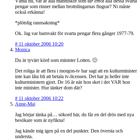
Vänta nu, var är alla människor som
tar emot
alla dessa svarta
pengar som rinner mellan brottslingarnas fingrar? Ni måste
också erkänna!
*plötslig rannsakning*
Ok. Jag var barnvakt för svarta pengar flera gånger 1977-79.
#
11 oktober 2006 10:20
Monica
Du är tyvärr körd som minister Lotten. 🙂
Det roliga är att flera i morgon-tv har sagt att en kulturminister
inte kan låta bli att betala tv-licensen. Det har ju heller inte
kulturministern gjort. De 16 år när hon sket i det VAR hon
inte minister. Hur tänker dom där?
#
11 oktober 2006 10:22
Anne-Maj
Jag börjar tänka på… sökord här, du får en del drös med nya
besökare som är nyfikna!
Jag kände mig igen på en del punkter. Den översta och
understa.