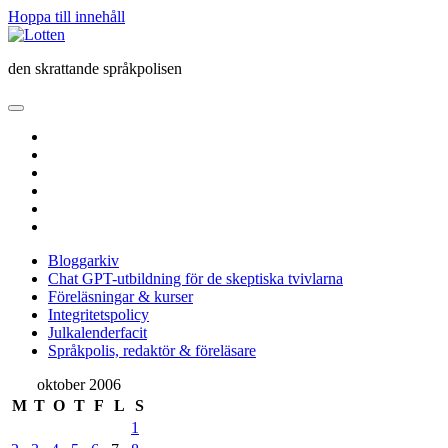
Hoppa till innehåll
Lotten
den skrattande språkpolisen
öppna
primär
twitter
meny
facebook
instagram
linkedin
rss
e-
post
Bloggarkiv
Chat GPT-utbildning för de skeptiska tvivlarna
Föreläsningar & kurser
Integritetspolicy
Julkalenderfacit
Språkpolis, redaktör & föreläsare
Sidopanel
oktober 2006
M
T
O
T
F
L
S
1