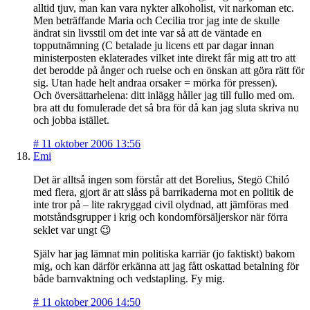
alltid tjuv, man kan vara nykter alkoholist, vit narkoman etc.
Men beträffande Maria och Cecilia tror jag inte de skulle
ändrat sin livsstil om det inte var så att de väntade en
topputnämning (C betalade ju licens ett par dagar innan
ministerposten eklaterades vilket inte direkt får mig att tro att
det berodde på ånger och ruelse och en önskan att göra rätt för
sig. Utan hade helt andraa orsaker = mörka för pressen).
Och översättarhelena: ditt inlägg håller jag till fullo med om.
bra att du fomulerade det så bra för då kan jag sluta skriva nu
och jobba istället.
#
11 oktober 2006 13:56
Emi
Det är alltså ingen som förstår att det Borelius, Stegö Chiló
med flera, gjort är att slåss på barrikaderna mot en politik de
inte tror på – lite rakryggad civil olydnad, att jämföras med
motståndsgrupper i krig och kondomförsäljerskor när förra
seklet var ungt 😉
Själv har jag lämnat min politiska karriär (jo faktiskt) bakom
mig, och kan därför erkänna att jag fått oskattad betalning för
både barnvaktning och vedstapling. Fy mig.
#
11 oktober 2006 14:50