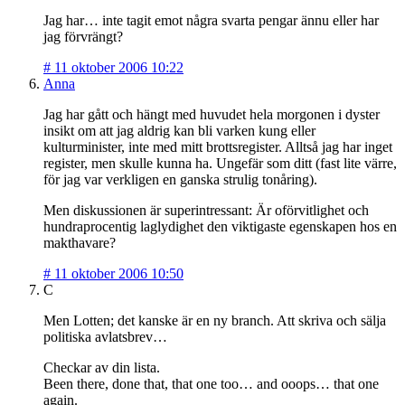
Jag har… inte tagit emot några svarta pengar ännu eller har
jag förvrängt?
#
11 oktober 2006 10:22
Anna
Jag har gått och hängt med huvudet hela morgonen i dyster
insikt om att jag aldrig kan bli varken kung eller
kulturminister, inte med mitt brottsregister. Alltså jag har inget
register, men skulle kunna ha. Ungefär som ditt (fast lite värre,
för jag var verkligen en ganska strulig tonåring).
Men diskussionen är superintressant: Är oförvitlighet och
hundraprocentig laglydighet den viktigaste egenskapen hos en
makthavare?
#
11 oktober 2006 10:50
C
Men Lotten; det kanske är en ny branch. Att skriva och sälja
politiska avlatsbrev…
Checkar av din lista.
Been there, done that, that one too… and ooops… that one
again.