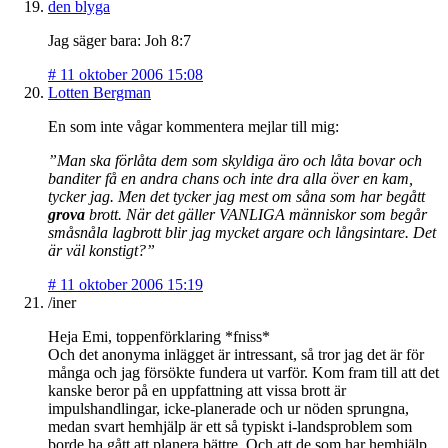
den blyga
Jag säger bara: Joh 8:7
#
11 oktober 2006 15:08
Lotten Bergman
En som inte vågar kommentera mejlar till mig:
”Man ska förlåta dem som skyldiga äro och låta bovar och
banditer få en andra chans och inte dra alla över en kam,
tycker jag. Men det tycker jag mest om såna som har begått
grova
brott. När det gäller VANLIGA människor som begår
småsnåla lagbrott blir jag mycket argare och långsintare. Det
är väl konstigt?”
#
11 oktober 2006 15:19
/iner
Heja Emi, toppenförklaring *fniss*
Och det anonyma inlägget är intressant, så tror jag det är för
många och jag försökte fundera ut varför. Kom fram till att det
kanske beror på en uppfattning att vissa brott är
impulshandlingar, icke-planerade och ur nöden sprungna,
medan svart hemhjälp är ett så typiskt i-landsproblem som
borde ha gått att planera bättre. Och att de som har hemhjälp