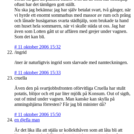
oftast har det tämligen gott ställt.
Nu ska jag bekänna: jag har själv betalat svart, två gånger, när
vi hyrde ett enormt sommarhus med massor av rum och prång
och lånade husägarnas svarta städhjälp, som brukade ta hand
om huset hela sommaren, när vi skulle städa ut oss. Jag har
även som Lotten gått ut ur affären med grejer under vagnen.
Som det kan bli.
#
11 oktober 2006 15:32
/ingrid
/iner är naturligtvis ingrid som slarvade med namteckningen.
#
11 oktober 2006 15:33
cruella
Även den på svartjobbsfronten oförvitliga Cruella har stulit
potatis, blöjor och ett par liter mjölk på Konsum. Out of sigth,
out of mind under vagnen. Man kanske kan skylla på
amningshjärna förresten? Får jag bli minister då?
#
11 oktober 2006 15:50
en djefla man
Är det lika illa att stjäla ur kollekthåven som att låta bli att