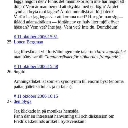
lägga något i den? Finns det människor som inte har något att
dölja? Vem är man beredd att skydda med en lögn? Är det
synd att bryta mot lagen? Är det moraliskt att följa den?
Varför har jag inga svar att komma med? Hur gör man sig —
iklädd adamsdräkten — förtjänt av en halv liter mjölk över
hjässan? Vem vet? Inte jag. Vem vet? Inte du. Dumdidum!
#
11 oktober 2006 15:51
Lotten Bergman
Jag föreslår att vi i fortsättningen inte talar om
barnvagnsflaket
utan hänvisar till
”amningsflaket för stöldernas främjande”
.
#
11 oktober 2006 15:58
/ingrid
Amningsflaket lät som en synonymm till enorm byst (enorma
pattar, jättelika tuttar, ja ni fattar).
#
11 oktober 2006 16:15
den blyga
Jag klickade in på monikas hemsida.
Fann där en intressant hänvisning till och diskussion om
Fredrik Ekelunds artikel i Sydsvenskan!