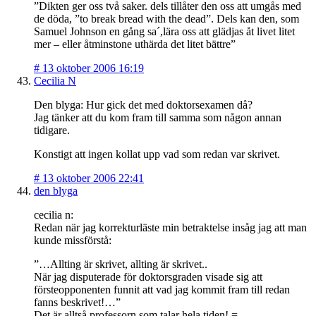
”Dikten ger oss två saker. dels tillåter den oss att umgås med
de döda, ”to break bread with the dead”. Dels kan den, som
Samuel Johnson en gång sa´,lära oss att glädjas åt livet litet
mer – eller åtminstone uthärda det litet bättre”
#
13 oktober 2006 16:19
Cecilia N
Den blyga: Hur gick det med doktorsexamen då?
Jag tänker att du kom fram till samma som någon annan
tidigare.
Konstigt att ingen kollat upp vad som redan var skrivet.
#
13 oktober 2006 22:41
den blyga
cecilia n:
Redan när jag korrekturläste min betraktelse insåg jag att man
kunde missförstå:
”…Allting är skrivet, allting är skrivet..
När jag disputerade för doktorsgraden visade sig att
försteopponenten funnit att vad jag kommit fram till redan
fanns beskrivet!…”
Det är alltså professorn som talar hela tiden! =