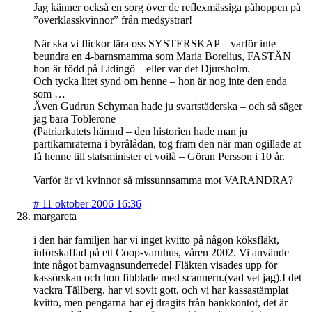
Jag känner också en sorg över de reflexmässiga påhoppen på
”överklasskvinnor” från medsystrar!
När ska vi flickor lära oss SYSTERSKAP – varför inte
beundra en 4-barnsmamma som Maria Borelius, FASTÄN
hon är född på Lidingö – eller var det Djursholm.
Och tycka litet synd om henne – hon är nog inte den enda
som …
Även Gudrun Schyman hade ju svartstäderska – och så säger
jag bara Toblerone
(Patriarkatets hämnd – den historien hade man ju
partikamraterna i byrålådan, tog fram den när man ogillade at
få henne till statsminister et voilà – Göran Persson i 10 år.
Varför är vi kvinnor så missunnsamma mot VARANDRA?
#
11 oktober 2006 16:36
margareta
i den här familjen har vi inget kvitto på någon köksfläkt,
införskaffad på ett Coop-varuhus, våren 2002. Vi använde
inte något barnvagnsunderrede! Fläkten visades upp för
kassörskan och hon fibblade med scannern.(vad vet jag).I det
vackra Tällberg, har vi sovit gott, och vi har kassastämplat
kvitto, men pengarna har ej dragits från bankkontot, det är