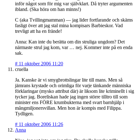
inför något som för mig var självklart. Då tryter argumenten
ibland. (Ska höra om han minns!)
C (aka Tvillingmamman) — jag lider fortfarande och skäms
fasligt över att jag stal mina kompisars Barbieskor. Vad
trevligt att ha en frände!
Anna: Kan inte du berätta om din struliga ungdom? Det
närmaste strul jag kom, var … nej. Kommer inte på en enda
sak.
#
11 oktober 2006 11:20
cruella
Ja. Kanske är vi smygbrottslingar lite till mans. Men så
jämrans krystade och orimliga för varje tänkande människa
förklaringar (mysko attribut där) är liksom lite kriminellt i sig
tycker jag. Boreliskan hade jag ingen större tilltro till som
minister ens FÖRE krumbukterna med svart barnhjälp i
mångmiljonersvillan. Men hon är kompis med Filippa.
Tydligen.
#
11 oktober 2006 11:26
Anna