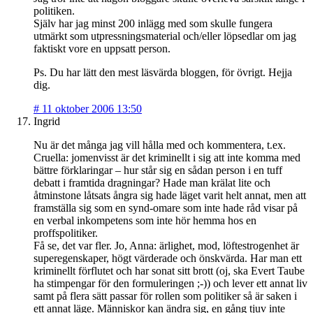
politiken.
Själv har jag minst 200 inlägg med som skulle fungera
utmärkt som utpressningsmaterial och/eller löpsedlar om jag
faktiskt vore en uppsatt person.
Ps. Du har lätt den mest läsvärda bloggen, för övrigt. Hejja
dig.
#
11 oktober 2006 13:50
Ingrid
Nu är det många jag vill hålla med och kommentera, t.ex.
Cruella: jomenvisst är det kriminellt i sig att inte komma med
bättre förklaringar – hur står sig en sådan person i en tuff
debatt i framtida dragningar? Hade man krälat lite och
åtminstone låtsats ångra sig hade läget varit helt annat, men att
framställa sig som en synd-omare som inte hade råd visar på
en verbal inkompetens som inte hör hemma hos en
proffspolitiker.
Få se, det var fler. Jo, Anna: ärlighet, mod, löftestrogenhet är
superegenskaper, högt värderade och önskvärda. Har man ett
kriminellt förflutet och har sonat sitt brott (oj, ska Evert Taube
ha stimpengar för den formuleringen ;-)) och lever ett annat liv
samt på flera sätt passar för rollen som politiker så är saken i
ett annat läge. Människor kan ändra sig, en gång tjuv inte