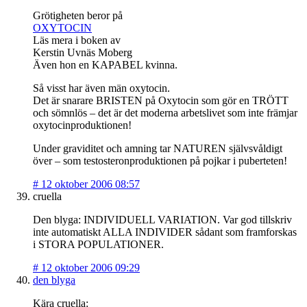
Grötigheten beror på
OXYTOCIN
Läs mera i boken av
Kerstin Uvnäs Moberg
Även hon en KAPABEL kvinna.
Så visst har även män oxytocin.
Det är snarare BRISTEN på Oxytocin som gör en TRÖTT
och sömnlös – det är det moderna arbetslivet som inte främjar
oxytocinproduktionen!
Under graviditet och amning tar NATUREN självsvåldigt
över – som testosteronproduktionen på pojkar i puberteten!
#
12 oktober 2006 08:57
cruella
Den blyga: INDIVIDUELL VARIATION. Var god tillskriv
inte automatiskt ALLA INDIVIDER sådant som framforskas
i STORA POPULATIONER.
#
12 oktober 2006 09:29
den blyga
Kära cruella: