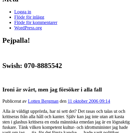
Logga in
Flöde för inlägg
Flöde för kommentarer
WordPress.org
Pejpalla!
Swish: 070-8885542
Ironi är svårt, men jag försöker i alla fall
Publicerat av
Lotten Bergman
den
11 oktober 2006 09:14
Alla är väldigt upprörda, har ni sett det? Det rasas och talas ut och
kritiseras från alla håll och kanter. Själv kan jag inte utan att kasta
sten i glashus kritisera en enda människa emedan jag är en lögnaktig
fuskare. Tänk vilken kompetent kultur- och idrottsminister jag hade
varit om jag … tja, för det första kanske … hade varit politiker.