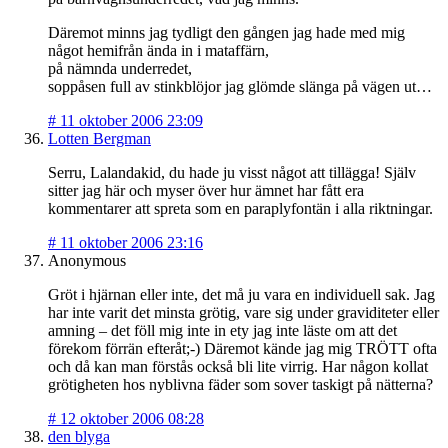
Däremot minns jag tydligt den gången jag hade med mig
något hemifrån ända in i mataffärn,
på nämnda underredet,
soppåsen full av stinkblöjor jag glömde slänga på vägen ut…
#
11 oktober 2006 23:09
Lotten Bergman
Serru, Lalandakid, du hade ju visst något att tillägga! Själv
sitter jag här och myser över hur ämnet har fått era
kommentarer att spreta som en paraplyfontän i alla riktningar.
#
11 oktober 2006 23:16
Anonymous
Gröt i hjärnan eller inte, det må ju vara en individuell sak. Jag
har inte varit det minsta grötig, vare sig under graviditeter eller
amning – det föll mig inte in ety jag inte läste om att det
förekom förrän efteråt;-) Däremot kände jag mig TRÖTT ofta
och då kan man förstås också bli lite virrig. Har någon kollat
grötigheten hos nyblivna fäder som sover taskigt på nätterna?
#
12 oktober 2006 08:28
den blyga