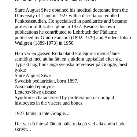
Sture August Siwe obtained his medical doctorate from the
University of Lund in 1927 with a dissertation entitled
Pankreasstudien. He specialised in paediatrics and became
professor of this discipline in 1937. Besides his own
publications he contributed to Lehrbuch der Pädiatrie
published by Guido Fanconi (1892-1979) and Anders Johan
Wallgren (1889-1973) in 1950.
Han var en gossen Ruda bland kollegorna men ståtade
samtidigt med att ha fått en sjukdom uppkallad efter sig.
Typiskt nog finns inga svenska referenser på Google, mest
tyska:
Sture August Siwe
Swedish pediatrician, born 1897.
Associated eponyms:
Letterer-Siwe disease
Syndrome characterised by proliferation of nonlipid
histiocytes in the viscera and bones.
1927 fanns ju inte Google…
Det var då inte så lätt att hålla reda på vad alla andra hade
skrivit…