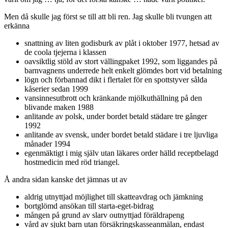
Men då skulle jag först se till att bli ren. Jag skulle bli tvungen att
erkänna
snattning av liten godisburk av plåt i oktober 1977, hetsad av
de coola tjejerna i klassen
oavsiktlig stöld av stort vällingpaket 1992, som liggandes på
barnvagnens underrede helt enkelt glömdes bort vid betalning
lögn och förbannad dikt i flertalet för en spottstyver sålda
kåserier sedan 1999
vansinnesutbrott och kränkande mjölkuthällning på den
blivande maken 1988
anlitande av polsk, under bordet betald städare tre gånger
1992
anlitande av svensk, under bordet betald städare i tre ljuvliga
månader 1994
egenmäktigt i mig själv utan läkares order hälld receptbelagd
hostmedicin med röd triangel.
Å andra sidan kanske det jämnas ut av
aldrig utnyttjad möjlighet till skatteavdrag och jämkning
bortglömd ansökan till starta-eget-bidrag
mången på grund av slarv outnyttjad föräldrapeng
vård av sjukt barn utan försäkringskasseanmälan, endast