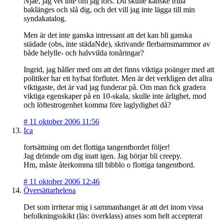
Njae, jag vet inte om jag törs. Du skulle kanske trilla
baklänges och slå dig, och det vill jag inte lägga till min
syndakatalog.
Men är det inte ganska intressant att det kan bli ganska
städade (obs, inte städaNde), skrivande flerbarnsmammor av
både helylle- och halvvilda tonåringar?
Ingrid, jag håller med om att det finns viktiga poänger med att
politiker har ett hyfsat förflutet. Men är det verkligen det allra
viktigaste, det är vad jag funderar på. Om man fick gradera
viktiga egenskaper på en 10-skala, skulle inte ärlighet, mod
och löftestrogenhet komma före laglydighet då?
#
11 oktober 2006 11:56
Ica
fortsättning om det flottiga tangentbordet följer!
Jag drömde om dig inatt igen. Jag börjar bli creepy.
Hm, måste återkomma till bibblo o flottiga tangentbord.
#
11 oktober 2006 12:46
Översättarhelena
Det som irriterar mig i sammanhanget är att det inom vissa
befolkningsskikt (läs: överklass) anses som helt accepterat