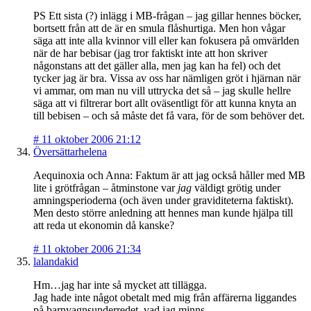
PS Ett sista (?) inlägg i MB-frågan – jag gillar hennes böcker,
bortsett från att de är en smula flåshurtiga. Men hon vågar
säga att inte alla kvinnor vill eller kan fokusera på omvärlden
när de har bebisar (jag tror faktiskt inte att hon skriver
någonstans att det gäller alla, men jag kan ha fel) och det
tycker jag är bra. Vissa av oss har nämligen gröt i hjärnan när
vi ammar, om man nu vill uttrycka det så – jag skulle hellre
säga att vi filtrerar bort allt oväsentligt för att kunna knyta an
till bebisen – och så måste det få vara, för de som behöver det.
#
11 oktober 2006 21:12
Översättarhelena
Aequinoxia och Anna: Faktum är att jag också håller med MB
lite i grötfrågan – åtminstone var
jag
väldigt grötig under
amningsperioderna (och även under graviditeterna faktiskt).
Men desto större anledning att hennes man kunde hjälpa till
att reda ut ekonomin då kanske?
#
11 oktober 2006 21:34
lalandakid
Hm…jag har inte så mycket att tillägga.
Jag hade inte något obetalt med mig från affärerna liggandes
på barnvagnsunderredet, vad jag minns.