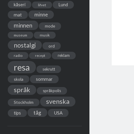
kåseri
Lund
lifvet
minne
mat
minnen
mode
musik
museum
nostalgi
ord
reklam
radio
recept
resa
sekrutt
sommar
skola
språk
språkpolis
svenska
Stockholm
tåg
USA
tips