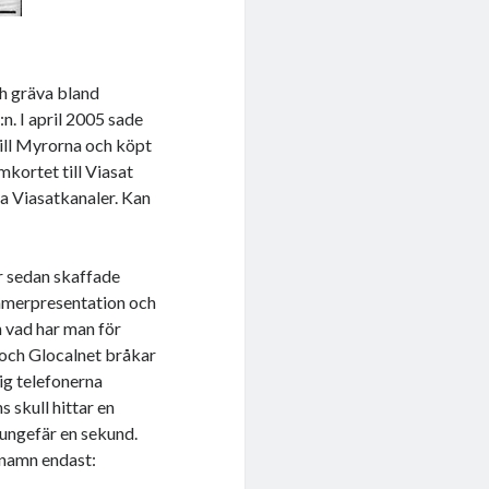
ch gräva bland
n. I april 2005 sade
ill Myrorna och köpt
kortet till Viasat
gra Viasatkanaler. Kan
r sedan skaffade
ummerpresentation och
 vad har man för
 och Glocalnet bråkar
ig telefonerna
s skull hittar en
 ungefär en sekund.
rnamn endast: