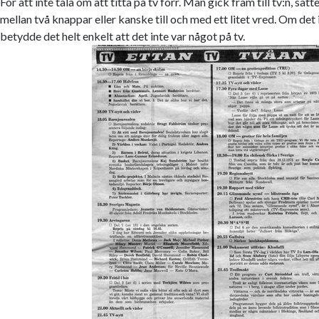
För att inte tala om att titta på tv förr. Man gick fram till tv:n, sat
mellan två knappar eller kanske till och med ett litet vred. Om det 
betydde det helt enkelt att det inte var något på tv.