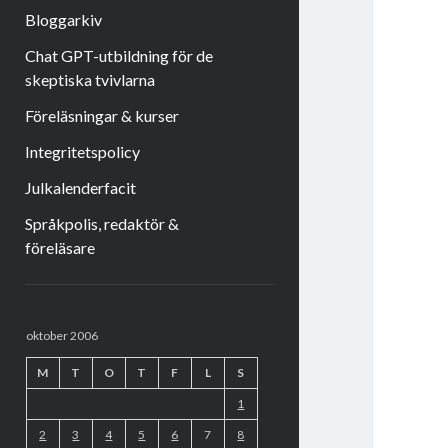
Bloggarkiv
Chat GPT-utbildning för de
skeptiska tvivlarna
Föreläsningar & kurser
Integritetspolicy
Julkalenderfacit
Språkpolis, redaktör &
föreläsare
Sidopanel
oktober 2006
M
T
O
T
F
L
S
1
2
3
4
5
6
7
8