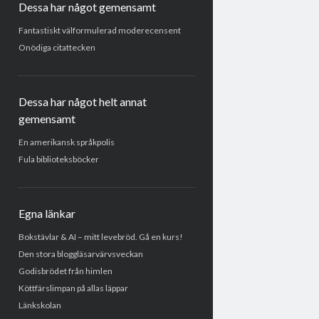
Dessa har något gemensamt
Fantastiskt välformulerad moderecensent
Onödiga citattecken
Dessa har något helt annat
gemensamt
En amerikansk språkpolis
Fula biblioteksböcker
Egna länkar
Bokstävlar & AI – mitt levebröd. Gå en kurs!
Den stora bloggläsarvärvsveckan
Godisbrödet från himlen
Köttfärslimpan på allas läppar
Länkskolan