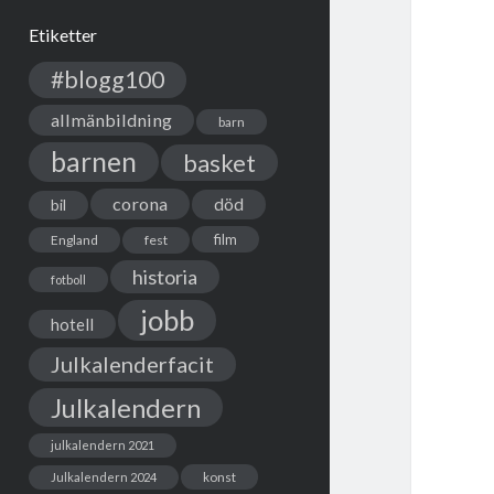
Etiketter
#blogg100
allmänbildning
barn
barnen
basket
corona
död
bil
film
England
fest
historia
fotboll
jobb
hotell
Julkalenderfacit
Julkalendern
julkalendern 2021
Julkalendern 2024
konst