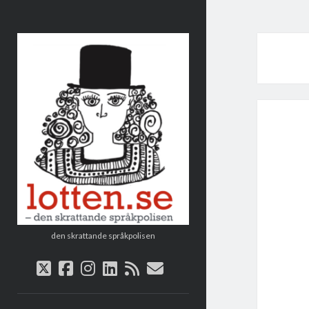
Lotten
den skrattande språkpolisen
twitter
facebook
instagram
linkedin
rss
e-
post