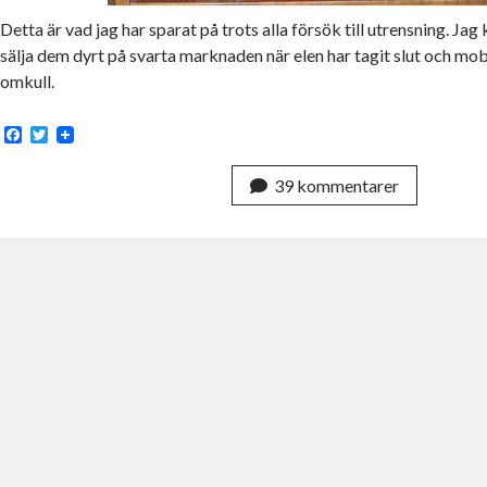
Detta är vad jag har sparat på trots alla försök till utrensning. J
sälja dem dyrt på svarta marknaden när elen har tagit slut och mobi
omkull.
F
T
a
w
c
i
39 kommentarer
e
t
b
t
o
e
o
r
k