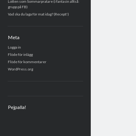
Lotten som Sommarpratare (i fantasin alltså:
grupp på FB)
Vad ska du laga för mat idag? (Recept!)
Meta
Logga in
Flöde för inlägg
Flöde för kommentarer
WordPress.org
Pejpalla!