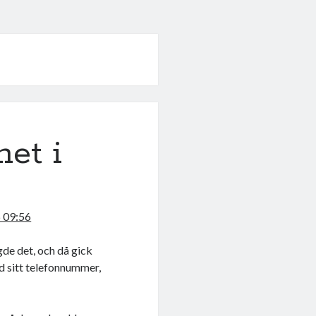
het i
 09:56
ngde det, och då gick
ed sitt telefonnummer,