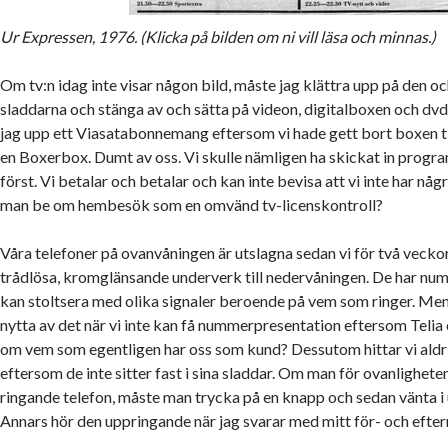
Ur Expressen, 1976. (Klicka på bilden om ni vill läsa och minnas.)
Om tv:n idag inte visar någon bild, måste jag klättra upp på den o
sladdarna och stänga av och sätta på videon, digitalboxen och dvd:
jag upp ett Viasatabonnemang eftersom vi hade gett bort boxen t
en Boxerbox. Dumt av oss. Vi skulle nämligen ha skickat in program
först. Vi betalar och betalar och kan inte bevisa att vi inte har nå
man be om hembesök som en omvänd tv-licenskontroll?
Våra telefoner på ovanvåningen är utslagna sedan vi för två vecko
trådlösa, kromglänsande underverk till nedervåningen. De har n
kan stoltsera med olika signaler beroende på vem som ringer. Men
nytta av det när vi inte kan få nummerpresentation eftersom Telia
om vem som egentligen har oss som kund? Dessutom hittar vi aldr
eftersom de inte sitter fast i sina sladdar. Om man för ovanligheten
ringande telefon, måste man trycka på en knapp och sedan vänta i
Annars hör den uppringande när jag svarar med mitt för- och efte