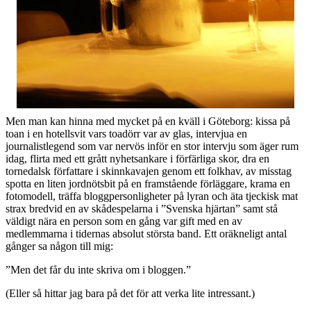
Men man kan hinna med mycket på en kväll i Göteborg: kissa på
toan i en hotellsvit vars toadörr var av glas, intervjua en
journalistlegend som var nervös inför en stor intervju som äger rum
idag, flirta med ett grått nyhetsankare i förfärliga skor, dra en
tornedalsk författare i skinnkavajen genom ett folkhav, av misstag
spotta en liten jordnötsbit på en framstående förläggare, krama en
fotomodell, träffa bloggpersonligheter på lyran och äta tjeckisk mat
strax bredvid en av skådespelarna i ”Svenska hjärtan” samt stå
väldigt nära en person som en gång var gift med en av
medlemmarna i tidernas absolut största band. Ett oräkneligt antal
gånger sa någon till mig:
”Men det får du inte skriva om i bloggen.”
(Eller så hittar jag bara på det för att verka lite intressant.)