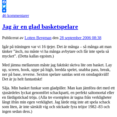
Facebook
Twitter
46 kommentarer
Jag är en glad basketspelare
Publicerat av
Lotten Bergman
den
28 september 2006 08:38
Igår på träningen var vi 16 tjejer. Det är många – så många att man
tänker ”äsch, nu måste vi ha många avbytare och får inte spela så
mycket”. (Detta kallas egoism.)
Med jämna mellanrum måste jag faktiskt skriva lite om basket. Lay
up, screen, hook, uppe på high, bredda spelet, snabba pass, break,
ner på base, reverse. Sexton spelare samlas sent en onsdagskväll!
Det är ju helt fantastiskt!
Såja. Min basket funkar som gladpiller. Man kan jämföra det med ett
sjusärdeles lyckat genomfört schackparti, en perfekt saltomortal eller
en färdigstickad tröja. (Alla tre exemplen är tagna från verkligheter
långt ifrån min egen verklighet. Jag lärde mig inte att spela schack
som liten, är inte särskilt vig och stickade fyra tröjor 1982–83 och
ingen sedan dess.)