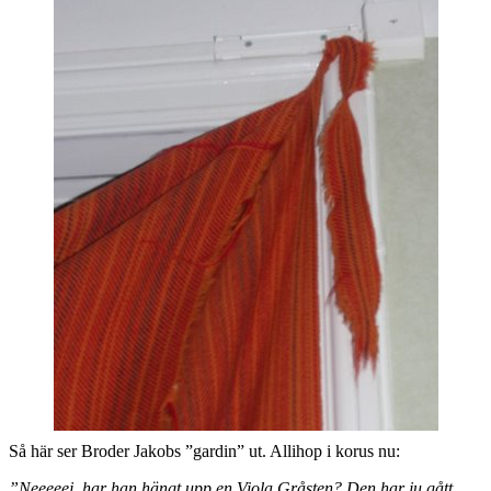
Så här ser Broder Jakobs ”gardin” ut. Allihop i korus nu:
”Neeeeej, har han hängt upp en Viola Gråsten? Den har ju gått