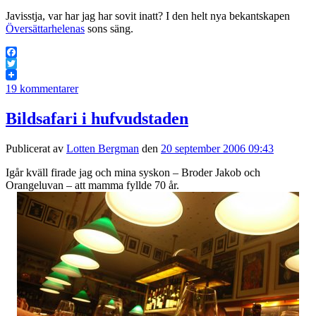
Javisstja, var har jag har sovit inatt? I den helt nya bekantskapen
Översättarhelenas
sons säng.
Facebook
Twitter
19 kommentarer
Bildsafari i hufvudstaden
Publicerat av
Lotten Bergman
den
20 september 2006 09:43
Igår kväll firade jag och mina syskon – Broder Jakob och
Orangeluvan – att mamma fyllde 70 år.