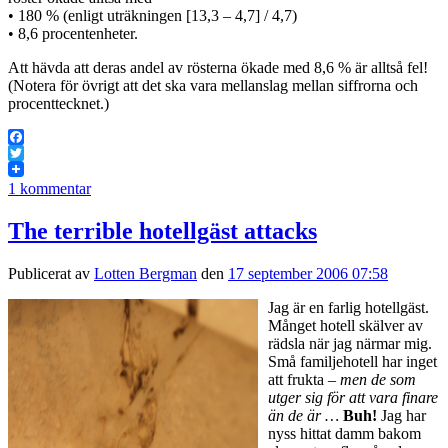
• 180 % (enligt uträkningen [13,3 – 4,7] / 4,7)
• 8,6 procentenheter.
Att hävda att deras andel av rösterna ökade med 8,6 % är alltså fel!
(Notera för övrigt att det ska vara mellanslag mellan siffrorna och
procenttecknet.)
Facebook
Twitter
1 kommentar
The terrible hotellgäst attacks
Publicerat av
Lotten Bergman
den
17 september 2006 07:58
Jag är en farlig hotellgäst.
Månget hotell skälver av
rädsla när jag närmar mig.
Små familjehotell har inget
att frukta –
men de som
utger sig för att vara finare
än de är …
Buh!
Jag har
nyss hittat damm bakom