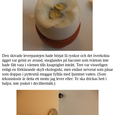
Den skivade leverpastejen hade börjat få rynkor och det överkokta
ägget var grönt av avund, sneglandes på baconet som tvärtom inte
hade fått vara i värmen tills knaprighet inträtt. Teet var visserligen
enligt en förklarande skylt ekologiskt, men endast serverat som påsar
som doppas i pyttesmå muggar fyllda med ljummet vatten. (Som
tekonnässör är detta ett motto jag lever efter: Te ska drickas hett i
baljor, inte jonket i decilitermått.)