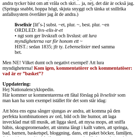
andra tycker bäst om att vråla och skri… ja, nej, det där är också jag.
(Springa snabbt, hoppa högt, skjuta snyggt och tänka ut snillrika
anfallssystem överlåter jag åt de andra.)
livselixir
[lif`s-] subst. ~et, plur. ~, best. plur. ~en
ORDLED:
livs–elix-ir-et
• ngt som ger livskraft och livslust:
att lura
myndigheterna var för honom ett ~
HIST.: sedan 1835; jfr ty.
Lebenselixier
med samma
bet.
Men NE! Vilket dumt och negativt exempel! Att lura
myndigheterna!
Kom igen, kommentatörer och kommentatöser:
vad är er ”basket”?
Uppdatering:
Hej Nationalencyklopedin.
Här kommer ur kommentarerna ett fåtal förslag på
livselixir
som
man kan ha som exempel istället för det som står idag:
Att höra ens egna sånger sjungas av andra, att komma på den
perfekta kombinationen av ord, bild och lite humor, att laga
invecklad mat till musik, att ligga sked, att mysa mops, att sniffa
bäbis, skogspromenader, att simma långt i kallt vatten, att springa,
bad, barnen, basketspel, bloggning, dans, ett paket böcker, familjen,