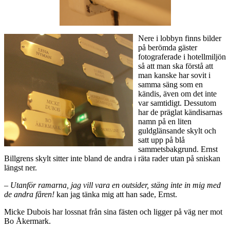
Nere i lobbyn finns bilder
på berömda gäster
fotograferade i hotellmiljön
så att man ska förstå att
man kanske har sovit i
samma säng som en
kändis, även om det inte
var samtidigt. Dessutom
har de präglat kändisarnas
namn på en liten
guldglänsande skylt och
satt upp på blå
sammetsbakgrund. Ernst
Billgrens skylt sitter inte bland de andra i räta rader utan på sniskan
längst ner.
–
Utanför ramarna, jag vill vara en outsider, stäng inte in mig med
de andra fåren!
kan jag tänka mig att han sade, Ernst.
Micke Dubois har lossnat från sina fästen och ligger på väg ner mot
Bo Åkermark.