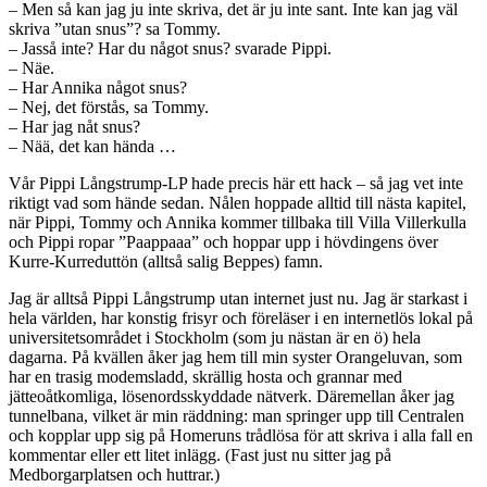
– Men så kan jag ju inte skriva, det är ju inte sant. Inte kan jag väl
skriva ”utan snus”? sa Tommy.
– Jasså inte? Har du något snus? svarade Pippi.
– Näe.
– Har Annika något snus?
– Nej, det förstås, sa Tommy.
– Har jag nåt snus?
– Nää, det kan hända …
Vår Pippi Långstrump-LP hade precis här ett hack – så jag vet inte
riktigt vad som hände sedan. Nålen hoppade alltid till nästa kapitel,
när Pippi, Tommy och Annika kommer tillbaka till Villa Villerkulla
och Pippi ropar ”Paappaaa” och hoppar upp i hövdingens över
Kurre-Kurreduttön (alltså salig Beppes) famn.
Jag är alltså Pippi Långstrump utan internet just nu. Jag är starkast i
hela världen, har konstig frisyr och föreläser i en internetlös lokal på
universitetsområdet i Stockholm (som ju nästan är en ö) hela
dagarna. På kvällen åker jag hem till min syster Orangeluvan, som
har en trasig modemsladd, skrällig hosta och grannar med
jätteoåtkomliga, lösenordsskyddade nätverk. Däremellan åker jag
tunnelbana, vilket är min räddning: man springer upp till Centralen
och kopplar upp sig på Homeruns trådlösa för att skriva i alla fall en
kommentar eller ett litet inlägg. (Fast just nu sitter jag på
Medborgarplatsen och huttrar.)