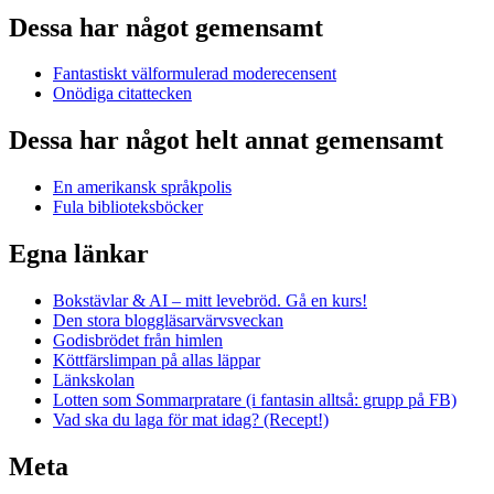
Dessa har något gemensamt
Fantastiskt välformulerad moderecensent
Onödiga citattecken
Dessa har något helt annat gemensamt
En amerikansk språkpolis
Fula biblioteksböcker
Egna länkar
Bokstävlar & AI – mitt levebröd. Gå en kurs!
Den stora bloggläsarvärvsveckan
Godisbrödet från himlen
Köttfärslimpan på allas läppar
Länkskolan
Lotten som Sommarpratare (i fantasin alltså: grupp på FB)
Vad ska du laga för mat idag? (Recept!)
Meta