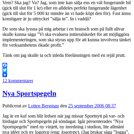
Vem? Ska jag? Va? Jag, som inte kan sälja ens en väl fungerande bil
(gick till slut för 1 kr) eller en alldeles perfekt fungerande lägenhet
(gick till slut för 5 000 kr mindre än vi hade köpt den för). Fast ännu
konstigare är ju uttrycket ”sälja in”. In i vaddå?
De som ska lyssna på mig arbetar i en bransch som på fullt allvar
skulle kunna säga ”Vi ska evaluera initieralskedet för att möjliggöra
implementeringen, som ska styras upp för att kunna involvera tänket
för verksamhetens ökade profit.”
Tänk om jag skulle ta och inleda föreläsningen med en rejäl prutt.
Facebook
Twitter
12 kommentarer
Nya Sportspegeln
Publicerat av
Lotten Bergman
den
25 september 2006 08:37
Jag är en kuf som blir ledsen när jag missar Sportnytt på var- och
lördagar och Sportspegeln på söndagar. Igår presenterades ”Nya
Sportspegeln” med ny vinjett, ny inredning i studion, lite allmänt
nya idéer och ny logotyp (eng:
logotype
). (Jag brukar säga ”logga”,