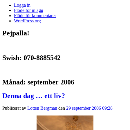
Logga in
Flöde för inlägg
Flöde för kommentarer
WordPress.org
Pejpalla!
Swish: 070-8885542
Månad:
september 2006
Denna dag … ett liv?
Publicerat av
Lotten Bergman
den
29 september 2006 09:28