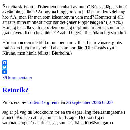
Är detta skriv- och läsberoende enbart av ondo? Bör jag läggas in på
avvänjningsklinik? Anonyma bloggare kan ju få en underavdelning
hos AA, men får man som ickeanonym vara med? Kommer ni alla
att rätta mina minnesluckor när det gäller Pippidialogen? (Ja tack.)
Har jag löst alla världsproblem om jag uppfinner internet som finns
gratis överallt och hela tiden? Aaah. Ungefär lika åtkomligt som luft.
Här kommer en idé till kommuner som vill ha fler invånare: gratis
trådlöst och en fin cykel till alla som bor där. (Blir förstås dyrt i
Kiruna, men himla billigt i Bjurholm.)
Facebook
Twitter
39 kommentarer
Retorik?
Publicerat av
Lotten Bergman
den
26 september 2006 08:00
Jag är på väg till Stockholm för en tre dagar lång föreläsningsserie i
ämnet ”Konsten att sälja in sitt budskap”. Det konstiga i
sammanhanget är att det är jag som ska hålla föreläsningarna.