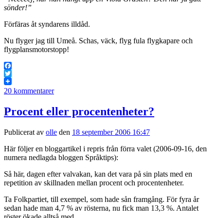
sönder!”
Förfäras åt syndarens illdåd.
Nu flyger jag till Umeå. Schas, väck, flyg fula flygkapare och
flygplansmotorstopp!
Facebook
Twitter
20 kommentarer
Procent eller procentenheter?
Publicerat av
olle
den
18 september 2006 16:47
Här följer en bloggartikel i repris från förra valet (2006-09-16, den
numera nedlagda bloggen Språktips):
Så här, dagen efter valvakan, kan det vara på sin plats med en
repetition av skillnaden mellan procent och procentenheter.
Ta Folkpartiet, till exempel, som hade sån framgång. För fyra år
sedan hade man 4,7 % av rösterna, nu fick man 13,3 %. Antalet
röster ökade alltså med