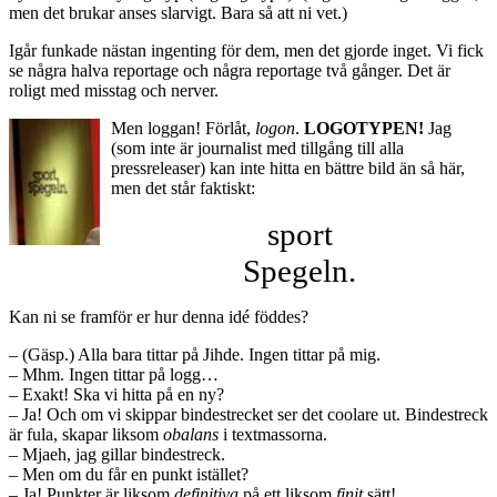
men det brukar anses slarvigt. Bara så att ni vet.)
Igår funkade nästan ingenting för dem, men det gjorde inget. Vi fick
se några halva reportage och några reportage två gånger. Det är
roligt med misstag och nerver.
Men loggan! Förlåt,
logon
.
LOGOTYPEN!
Jag
(som inte är journalist med tillgång till alla
pressreleaser) kan inte hitta en bättre bild än så här,
men det står faktiskt:
sport
Spegeln.
Kan ni se framför er hur denna idé föddes?
– (Gäsp.) Alla bara tittar på Jihde. Ingen tittar på mig.
– Mhm. Ingen tittar på logg…
– Exakt! Ska vi hitta på en ny?
– Ja! Och om vi skippar bindestrecket ser det coolare ut. Bindestreck
är fula, skapar liksom
obalans
i textmassorna.
– Mjaeh, jag gillar bindestreck.
– Men om du får en punkt istället?
– Ja! Punkter är liksom
definitiva
på ett liksom
finit
sätt!