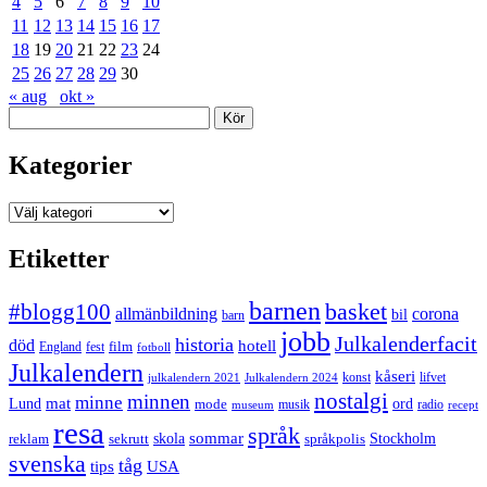
4
5
6
7
8
9
10
11
12
13
14
15
16
17
18
19
20
21
22
23
24
25
26
27
28
29
30
« aug
okt »
Sök
Kategorier
Kategorier
Etiketter
barnen
#blogg100
basket
allmänbildning
corona
bil
barn
jobb
Julkalenderfacit
historia
död
hotell
England
fest
film
fotboll
Julkalendern
kåseri
julkalendern 2021
Julkalendern 2024
konst
lifvet
nostalgi
minnen
minne
mat
Lund
mode
ord
musik
radio
museum
recept
resa
språk
sommar
reklam
sekrutt
skola
språkpolis
Stockholm
svenska
tåg
USA
tips