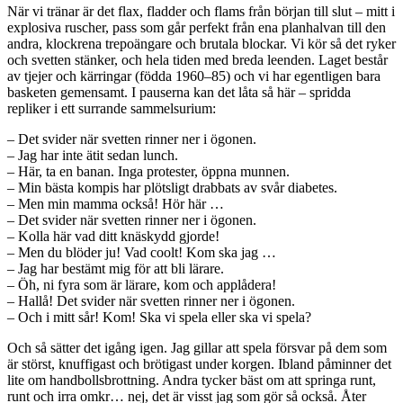
När vi tränar är det flax, fladder och flams från början till slut – mitt i
explosiva ruscher, pass som går perfekt från ena planhalvan till den
andra, klockrena trepoängare och brutala blockar. Vi kör så det ryker
och svetten stänker, och hela tiden med breda leenden. Laget består
av tjejer och kärringar (födda 1960–85) och vi har egentligen bara
basketen gemensamt. I pauserna kan det låta så här – spridda
repliker i ett surrande sammelsurium:
– Det svider när svetten rinner ner i ögonen.
– Jag har inte ätit sedan lunch.
– Här, ta en banan. Inga protester, öppna munnen.
– Min bästa kompis har plötsligt drabbats av svår diabetes.
– Men min mamma också! Hör här …
– Det svider när svetten rinner ner i ögonen.
– Kolla här vad ditt knäskydd gjorde!
– Men du blöder ju! Vad coolt! Kom ska jag …
– Jag har bestämt mig för att bli lärare.
– Öh, ni fyra som är lärare, kom och applådera!
– Hallå! Det svider när svetten rinner ner i ögonen.
– Och i mitt sår! Kom! Ska vi spela eller ska vi spela?
Och så sätter det igång igen. Jag gillar att spela försvar på dem som
är störst, knuffigast och brötigast under korgen. Ibland påminner det
lite om handbollsbrottning. Andra tycker bäst om att springa runt,
runt och irra omkr… nej, det är visst jag som gör så också. Åter