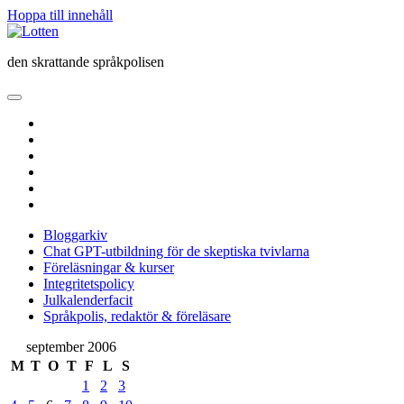
Hoppa till innehåll
Lotten
den skrattande språkpolisen
öppna
primär
twitter
meny
facebook
instagram
linkedin
rss
e-
post
Bloggarkiv
Chat GPT-utbildning för de skeptiska tvivlarna
Föreläsningar & kurser
Integritetspolicy
Julkalenderfacit
Språkpolis, redaktör & föreläsare
Sidopanel
september 2006
M
T
O
T
F
L
S
1
2
3