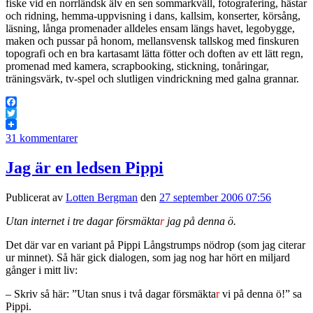
fiske vid en norrländsk älv en sen sommarkväll, fotografering, hästar
och ridning, hemma-uppvisning i dans, kallsim, konserter, körsång,
läsning, långa promenader alldeles ensam längs havet, legobygge,
maken och pussar på honom, mellansvensk tallskog med finskuren
topografi och en bra kartasamt lätta fötter och doften av ett lätt regn,
promenad med kamera, scrapbooking, stickning, tonåringar,
träningsvärk, tv-spel och slutligen vindrickning med galna grannar.
Facebook
Twitter
31 kommentarer
Jag är en ledsen Pippi
Publicerat av
Lotten Bergman
den
27 september 2006 07:56
Utan internet i tre dagar försmäkta
r
jag på denna ö.
Det där var en variant på Pippi Långstrumps nödrop (som jag citerar
ur minnet). Så här gick dialogen, som jag nog har hört en miljard
gånger i mitt liv:
– Skriv så här: ”Utan snus i två dagar försmäkta
r
vi på denna ö!” sa
Pippi.