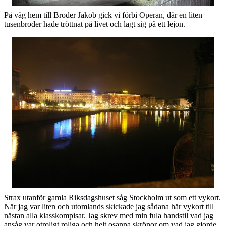
På väg hem till Broder Jakob gick vi förbi Operan, där en liten
tusenbroder hade tröttnat på livet och lagt sig på ett lejon.
Strax utanför gamla Riksdagshuset såg Stockholm ut som ett vykort.
När jag var liten och utomlands skickade jag sådana här vykort till
nästan alla klasskompisar. Jag skrev med min fula handstil vad jag
ansåg var otroligt roliga och helt osanna skrönor om vad jag gjorde