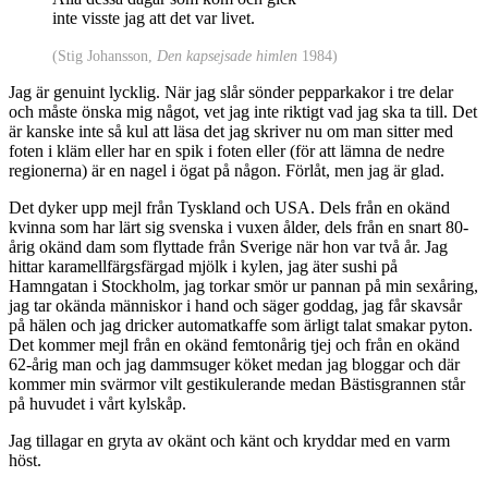
inte visste jag att det var livet.
(Stig Johansson,
Den kapsejsade himlen
1984)
Jag är genuint lycklig. När jag slår sönder pepparkakor i tre delar
och måste önska mig något, vet jag inte riktigt vad jag ska ta till. Det
är kanske inte så kul att läsa det jag skriver nu om man sitter med
foten i kläm eller har en spik i foten eller (för att lämna de nedre
regionerna) är en nagel i ögat på någon. Förlåt, men jag är glad.
Det dyker upp mejl från Tyskland och USA. Dels från en okänd
kvinna som har lärt sig svenska i vuxen ålder, dels från en snart 80-
årig okänd dam som flyttade från Sverige när hon var två år. Jag
hittar karamellfärgsfärgad mjölk i kylen, jag äter sushi på
Hamngatan i Stockholm, jag torkar smör ur pannan på min sexåring,
jag tar okända människor i hand och säger goddag, jag får skavsår
på hälen och jag dricker automatkaffe som ärligt talat smakar pyton.
Det kommer mejl från en okänd femtonårig tjej och från en okänd
62-årig man och jag dammsuger köket medan jag bloggar och där
kommer min svärmor vilt gestikulerande medan Bästisgrannen står
på huvudet i vårt kylskåp.
Jag tillagar en gryta av okänt och känt och kryddar med en varm
höst.