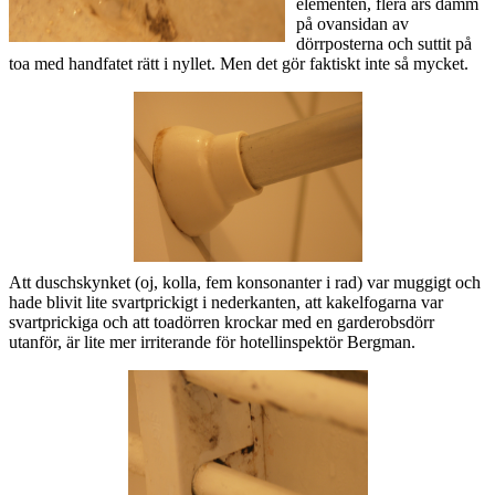
elementen, flera års damm
på ovansidan av
dörrposterna och suttit på
toa med handfatet rätt i nyllet. Men det gör faktiskt inte så mycket.
Att duschskynket (oj, kolla, fem konsonanter i rad) var muggigt och
hade blivit lite svartprickigt i nederkanten, att kakelfogarna var
svartprickiga och att toadörren krockar med en garderobsdörr
utanför, är lite mer irriterande för hotellinspektör Bergman.