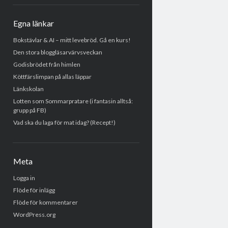
Egna länkar
Bokstävlar & AI – mitt levebröd. Gå en kurs!
Den stora bloggläsarvärvsveckan
Godisbrödet från himlen
Köttfärslimpan på allas läppar
Länkskolan
Lotten som Sommarpratare (i fantasin alltså:
grupp på FB)
Vad ska du laga för mat idag? (Recept!)
Meta
Logga in
Flöde för inlägg
Flöde för kommentarer
WordPress.org