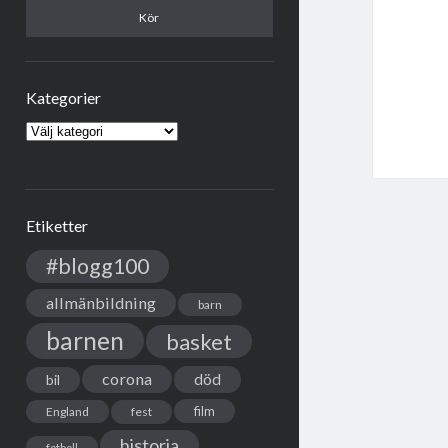
Kategorier
Kategorier
Etiketter
#blogg100
allmänbildning
barn
barnen
basket
corona
död
bil
film
England
fest
historia
fotboll