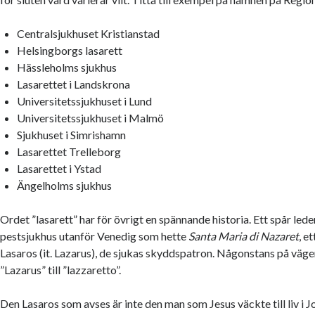
Centralsjukhuset Kristianstad
Helsingborgs lasarett
Hässleholms sjukhus
Lasarettet i Landskrona
Universitetssjukhuset i Lund
Universitetssjukhuset i Malmö
Sjukhuset i Simrishamn
Lasarettet Trelleborg
Lasarettet i Ystad
Ängelholms sjukhus
Ordet ”lasarett” har för övrigt en spännande historia. Ett spår leder 
pestsjukhus utanför Venedig som hette
Santa Maria di Nazaret
, e
Lasaros (it. Lazarus), de sjukas skyddspatron. Någonstans på väg
”Lazarus” till ”lazzaretto”.
Den Lasaros som avses är inte den man som Jesus väckte till liv i 