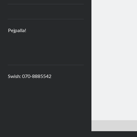
Pejpalla!
Swish: 070-8885542
Kakor är goda – här får du några. Hoppas du är okej med det!
Kako