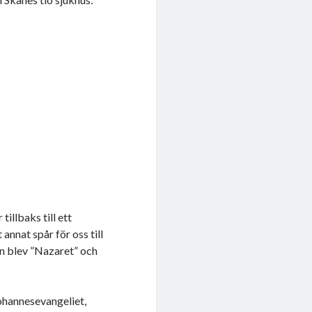
tillbaks till ett
tt annat spår för oss till
en blev ”Nazaret” och
Johannesevangeliet,