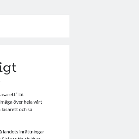
igt
4
asarett” lät
älmåga över hela vårt
 lasarett och så
 landets inrättningar
n Skånes tio sjukhus: