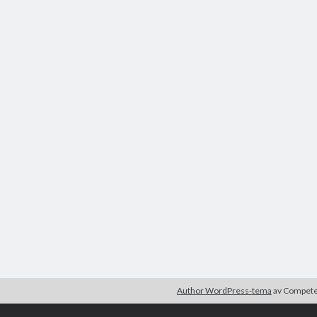
Author WordPress-tema
av Compet
r är okej.