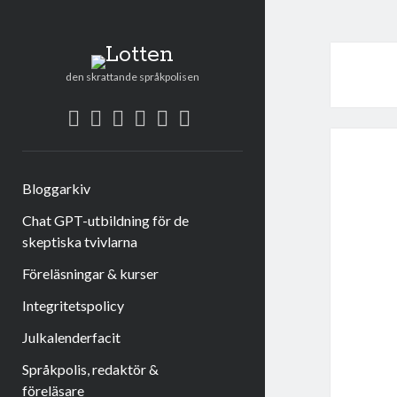
Lotten
den skrattande språkpolisen
twitter
facebook
instagram
linkedin
rss
e-
post
Bloggarkiv
Chat GPT-utbildning för de
skeptiska tvivlarna
Föreläsningar & kurser
Integritetspolicy
Julkalenderfacit
Språkpolis, redaktör &
föreläsare