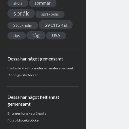
sommar
skola
språk
språkpolis
svenska
Stockholm
tåg
USA
tips
Dessa har något gemensamt
Fantastiskt välformulerad moderecensent
Onödiga citattecken
Dessa har något helt annat
gemensamt
En amerikansk språkpolis
Fula biblioteksböcker