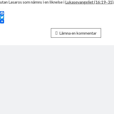
utan Lasaros som nämns i en liknelse i
Lukasevangeliet (16:19–31)
F
a
T
c
w
e
i
Lämna en kommentar
b
t
o
t
o
e
k
r