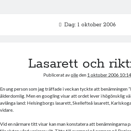
Dag:
1 oktober 2006
Lasarett och rikt
Publicerat av
olle
den
1 oktober 2006 10:1
En ung person som jag träffade i veckan tyckte att benämningen ”l
ålderdomlig. Men en googling visar att ordet lever i högönsklig v
avlånga land: Helsingborgs lasarett, Skellefteå lasarett, Karlskoga
vidare.
Vid en närmare titt visar kan man konstatera att benämningarna på
för sluten vård varierar vilt. Titta till exempel på namnen på Regio