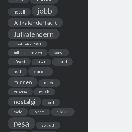
jobb
hotell
Julkalenderfacit
Julkalendern
julkalendern 2021
Julkalendern 2024
konst
kåseri
Lund
lifvet
minne
mat
minnen
mode
musik
museum
nostalgi
ord
reklam
radio
recept
resa
sekrutt