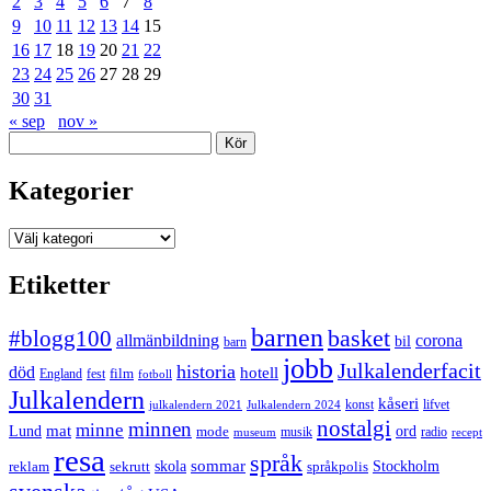
2
3
4
5
6
7
8
9
10
11
12
13
14
15
16
17
18
19
20
21
22
23
24
25
26
27
28
29
30
31
« sep
nov »
Sök
Kategorier
Kategorier
Etiketter
barnen
#blogg100
basket
allmänbildning
corona
bil
barn
jobb
Julkalenderfacit
historia
död
hotell
England
fest
film
fotboll
Julkalendern
kåseri
julkalendern 2021
Julkalendern 2024
konst
lifvet
nostalgi
minnen
minne
mat
Lund
mode
ord
musik
radio
museum
recept
resa
språk
sommar
reklam
sekrutt
skola
språkpolis
Stockholm