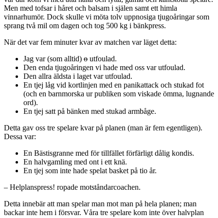
Men med tofsar i håret och balsam i själen samt ett himla
vinnarhumör. Dock skulle vi möta tolv uppnosiga tjugoåringar som
sprang två mil om dagen och tog 500 kg i bänkpress.
När det var fem minuter kvar av matchen var läget detta:
Jag var (som alltid)
o
utfoulad.
Den enda tjugoåringen vi hade med oss var utfoulad.
Den allra äldsta i laget var utfoulad.
En tjej låg vid kortlinjen med en panikattack och stukad fot
(och en barnmorska ur publiken som viskade ömma, lugnande
ord).
En tjej satt på bänken med stukad armbåge.
Detta gav oss tre spelare kvar på planen (man är fem egentligen).
Dessa var:
En Bästisgranne med för tillfället förfärligt dålig kondis.
En halvgamling med ont i ett knä.
En tjej som inte hade spelat basket på tio år.
– Helplanspress! ropade motståndarcoachen.
Detta innebär att man spelar man mot man på hela planen; man
backar inte hem i försvar. Våra tre spelare kom inte över halvplan