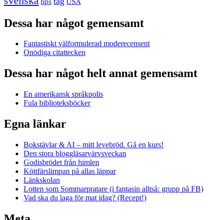
svenska
tåg
USA
tips
Dessa har något gemensamt
Fantastiskt välformulerad moderecensent
Onödiga citattecken
Dessa har något helt annat gemensamt
En amerikansk språkpolis
Fula biblioteksböcker
Egna länkar
Bokstävlar & AI – mitt levebröd. Gå en kurs!
Den stora bloggläsarvärvsveckan
Godisbrödet från himlen
Köttfärslimpan på allas läppar
Länkskolan
Lotten som Sommarpratare (i fantasin alltså: grupp på FB)
Vad ska du laga för mat idag? (Recept!)
Meta