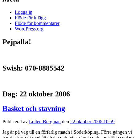
Logga in
Flöde för inlägg
Flöde för kommentarer
WordPress.org
Pejpalla!
Swish: 070-8885542
Dag:
22 oktober 2006
Basket och stavning
Publicerat av
Lotten Bergman
den
22 oktober 2006 10:59
Jag är på väg till en förfärlig match i Söderköping. Förra gången vi
var där kom vi med åtta halta och lytta, gamla och kantstötta spelare.