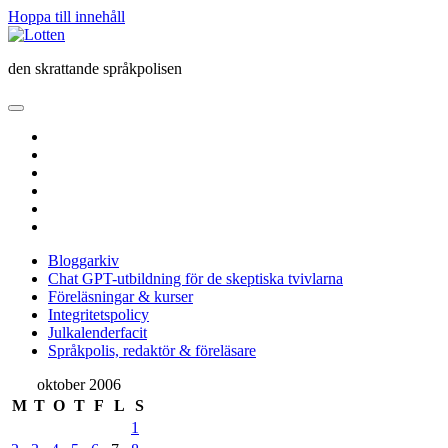
Hoppa till innehåll
Lotten
den skrattande språkpolisen
öppna
primär
twitter
meny
facebook
instagram
linkedin
rss
e-
post
Bloggarkiv
Chat GPT-utbildning för de skeptiska tvivlarna
Föreläsningar & kurser
Integritetspolicy
Julkalenderfacit
Språkpolis, redaktör & föreläsare
Sidopanel
oktober 2006
M
T
O
T
F
L
S
1