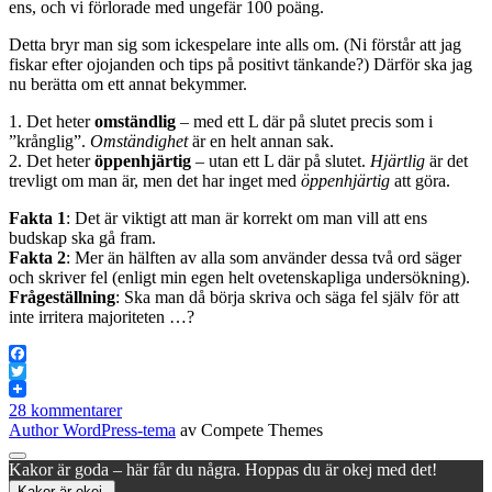
ens, och vi förlorade med ungefär 100 poäng.
Detta bryr man sig som ickespelare inte alls om. (Ni förstår att jag
fiskar efter ojojanden och tips på positivt tänkande?) Därför ska jag
nu berätta om ett annat bekymmer.
1. Det heter
omständlig
– med ett L där på slutet precis som i
”krånglig”.
Omständighet
är en helt annan sak.
2. Det heter
öppenhjärtig
– utan ett L där på slutet.
Hjärtlig
är det
trevligt om man är, men det har inget med
öppenhjärtig
att göra.
Fakta
1
: Det är viktigt att man är korrekt om man vill att ens
budskap ska gå fram.
Fakta 2
: Mer än hälften av alla som använder dessa två ord säger
och skriver fel (enligt min egen helt ovetenskapliga undersökning).
Frågeställning
: Ska man då börja skriva och säga fel själv för att
inte irritera majoriteten …?
Facebook
Twitter
28 kommentarer
Author WordPress-tema
av Compete Themes
Rulla
Kakor är goda – här får du några. Hoppas du är okej med det!
till
Kakor är okej.