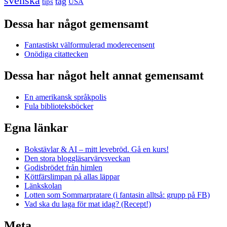
svenska
tåg
USA
tips
Dessa har något gemensamt
Fantastiskt välformulerad moderecensent
Onödiga citattecken
Dessa har något helt annat gemensamt
En amerikansk språkpolis
Fula biblioteksböcker
Egna länkar
Bokstävlar & AI – mitt levebröd. Gå en kurs!
Den stora bloggläsarvärvsveckan
Godisbrödet från himlen
Köttfärslimpan på allas läppar
Länkskolan
Lotten som Sommarpratare (i fantasin alltså: grupp på FB)
Vad ska du laga för mat idag? (Recept!)
Meta