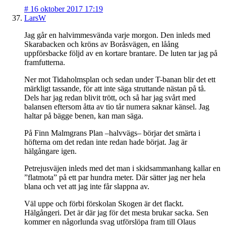
#
16 oktober 2017 17:19
LarsW
Jag går en halvimmesvända varje morgon. Den inleds med
Skarabacken och kröns av Boråsvägen, en låång
uppförsbacke följd av en kortare brantare. De luten tar jag på
framfutterna.
Ner mot Tidaholmsplan och sedan under T-banan blir det ett
märkligt tassande, för att inte säga struttande nästan på tå.
Dels har jag redan blivit trött, och så har jag svårt med
balansen eftersom åtta av tio tår numera saknar känsel. Jag
haltar på bägge benen, kan man säga.
På Finn Malmgrans Plan –halvvägs– börjar det smärta i
höfterna om det redan inte redan hade börjat. Jag är
hälgångare igen.
Petrejusväjen inleds med det man i skidsammanhang kallar en
”flatmota” på ett par hundra meter. Där sätter jag ner hela
blana och vet att jag inte får slappna av.
Väl uppe och förbi förskolan Skogen är det flackt.
Hälgångeri. Det är där jag för det mesta brukar sacka. Sen
kommer en någorlunda svag utförslöpa fram till Olaus