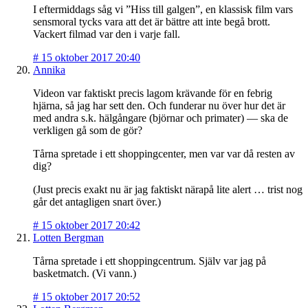
I eftermiddags såg vi ”Hiss till galgen”, en klassisk film vars
sensmoral tycks vara att det är bättre att inte begå brott.
Vackert filmad var den i varje fall.
#
15 oktober 2017 20:40
Annika
Videon var faktiskt precis lagom krävande för en febrig
hjärna, så jag har sett den. Och funderar nu över hur det är
med andra s.k. hälgångare (björnar och primater) — ska de
verkligen gå som de gör?
Tårna spretade i ett shoppingcenter, men var var då resten av
dig?
(Just precis exakt nu är jag faktiskt närapå lite alert … trist nog
går det antagligen snart över.)
#
15 oktober 2017 20:42
Lotten Bergman
Tårna spretade i ett shoppingcentrum. Själv var jag på
basketmatch. (Vi vann.)
#
15 oktober 2017 20:52