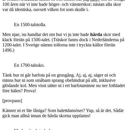
100 åren när vi inte hade höger- och vänsterskor; nästan alla skor
var då identiska, oavsett vilken fot som skulle i.
En 1500-talstolla.
Men njae, nu handlar det om hur vi ju inte hade
hårda
skor med
klack förrän på 1500-talet. (Träskor fanns dock i Nederländerna på
1200-talet. I Sverige nämns tollorna inte i tryckta källor förrän
1496.)
En 1700-talssko.
Tänk hur ni går barfota på en grusgång. Aj, aj, aj, säger ni och
minns hur ni som småbarn sprang obehindrat på allt, inklusive
glödande kol. Men visst sätter ni i ert barfotaminne nu ner fotbladet
före hälen? Prova!
[provpaus]
Känner ni er lite fåniga? Som balettdansöser? Yup, så är det. Sådär
gick man alltså innan de hårda skorna uppfanns!