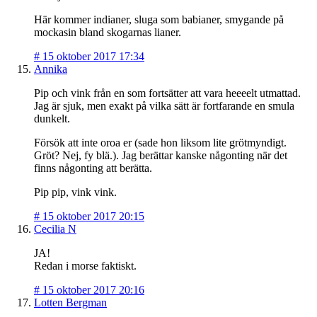
Här kommer indianer, sluga som babianer, smygande på
mockasin bland skogarnas lianer.
#
15 oktober 2017 17:34
Annika
Pip och vink från en som fortsätter att vara heeeelt utmattad.
Jag är sjuk, men exakt på vilka sätt är fortfarande en smula
dunkelt.
Försök att inte oroa er (sade hon liksom lite grötmyndigt.
Gröt? Nej, fy blä.). Jag berättar kanske någonting när det
finns någonting att berätta.
Pip pip, vink vink.
#
15 oktober 2017 20:15
Cecilia N
JA!
Redan i morse faktiskt.
#
15 oktober 2017 20:16
Lotten Bergman