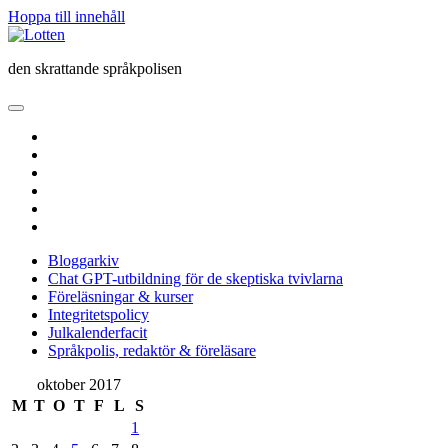
Hoppa till innehåll
Lotten
den skrattande språkpolisen
öppna
primär
twitter
meny
facebook
instagram
linkedin
rss
e-
post
Bloggarkiv
Chat GPT-utbildning för de skeptiska tvivlarna
Föreläsningar & kurser
Integritetspolicy
Julkalenderfacit
Språkpolis, redaktör & föreläsare
Sidopanel
oktober 2017
M
T
O
T
F
L
S
1