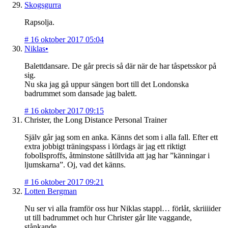
Skogsgurra
Rapsolja.
#
16 oktober 2017 05:04
Niklas•
Balettdansare. De går precis så där när de har tåspetsskor på
sig.
Nu ska jag gå uppur sängen bort till det Londonska
badrummet som dansade jag balett.
#
16 oktober 2017 09:15
Christer, the Long Distance Personal Trainer
Själv går jag som en anka. Känns det som i alla fall. Efter ett
extra jobbigt träningspass i lördags är jag ett riktigt
fobollsproffs, åtminstone såtillvida att jag har ”känningar i
ljumskarna”. Oj, vad det känns.
#
16 oktober 2017 09:21
Lotten Bergman
Nu ser vi alla framför oss hur Niklas stappl… förlåt, skriiiider
ut till badrummet och hur Christer går lite vaggande,
stånkande.