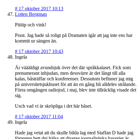
#
17 oktober 2017 10:13
Lotten Bergman
Piiiiip och vink!
Pssst. Jag hade så roligt på Dramaten igår att jag inte ens har
kommit ur sängen än.
#
17 oktober 2017 10:43
Ingela
Är väääldigt avundsjuk över det där språkkalaset. Fick som
prenumerant inbjudan, men dessvärre är det långt till alla
kalas, båsträffar och konferenser. Dessutom befinner jag mig
på universitetsjukhuset för att än en gång bli alldeles strålande.
Förra omgången radiojod, i maj, blev inte tillräcklig visade det
sig.
Usch vad vi är skröpliga i det här båset.
#
17 oktober 2017 11:04
Ingela
Hade jag vetat att du skulle bilda lag med Staffan D hade jag
förresten bett dej hälsa att diverse journalistiska haverier är