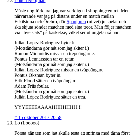
Lotten Bergman
Måste nog förklara: jag var verkligen i shoppingcentret. Men
närvarande var jag på distans under en match mellan
Eskilstuna och Örebro, där
Spanjoren
(ni vet) ju spelar och
ska skjuta sönder matchen med sina treor. Man följer matchen
via ”live stats” på basket.se, vilket ser ut ungefär så här:
Julián López Rodríguez byter in.
(Motståndarna gör nåt som jag skiter i.)
Ramon Mirianidis missar en trepoängarne.
Pontus Lennarsston tar en retur.
(Motståndarna gör nåt som jag skiter i.)
Julián López Rodríguez missar en tvåpoängare.
Pontus Oksman byter in.
Erik Flood sätter en tvåpoängare.
Adam Friis foular.
(Motståndarna gör nåt som jag skiter i.)
Julián López Rodríguez sätter en trea.
YYYEEEEAAAAHHHHHHH!!!
#
15 oktober 2017 20:58
Lo (Looooo)
Första gången som jag skulle testa att springa med tårna först