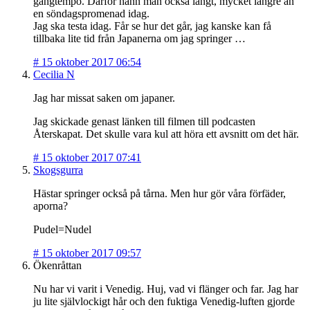
gångtempo. Därför hann man också långt, mycket längre än
en söndagspromenad idag.
Jag ska testa idag. Får se hur det går, jag kanske kan få
tillbaka lite tid från Japanerna om jag springer …
#
15 oktober 2017 06:54
Cecilia N
Jag har missat saken om japaner.
Jag skickade genast länken till filmen till podcasten
Återskapat. Det skulle vara kul att höra ett avsnitt om det här.
#
15 oktober 2017 07:41
Skogsgurra
Hästar springer också på tårna. Men hur gör våra förfäder,
aporna?
Pudel=Nudel
#
15 oktober 2017 09:57
Ökenråttan
Nu har vi varit i Venedig. Huj, vad vi flänger och far. Jag har
ju lite självlockigt hår och den fuktiga Venedig-luften gjorde