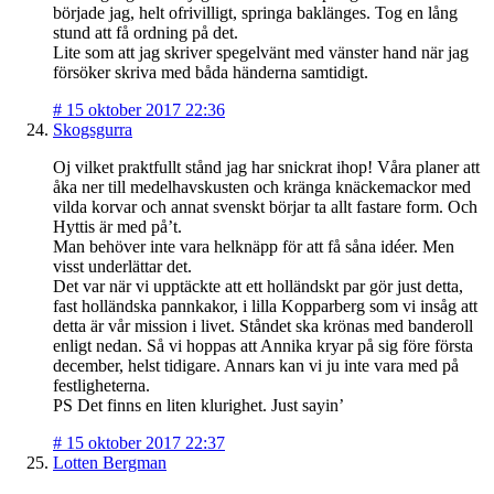
började jag, helt ofrivilligt, springa baklänges. Tog en lång
stund att få ordning på det.
Lite som att jag skriver spegelvänt med vänster hand när jag
försöker skriva med båda händerna samtidigt.
#
15 oktober 2017 22:36
Skogsgurra
Oj vilket praktfullt stånd jag har snickrat ihop! Våra planer att
åka ner till medelhavskusten och kränga knäckemackor med
vilda korvar och annat svenskt börjar ta allt fastare form. Och
Hyttis är med på’t.
Man behöver inte vara helknäpp för att få såna idéer. Men
visst underlättar det.
Det var när vi upptäckte att ett holländskt par gör just detta,
fast holländska pannkakor, i lilla Kopparberg som vi insåg att
detta är vår mission i livet. Ståndet ska krönas med banderoll
enligt nedan. Så vi hoppas att Annika kryar på sig före första
december, helst tidigare. Annars kan vi ju inte vara med på
festligheterna.
PS Det finns en liten klurighet. Just sayin’
#
15 oktober 2017 22:37
Lotten Bergman