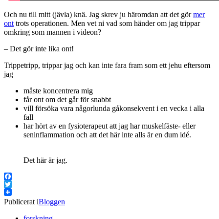
Och nu till mitt (jävla) knä. Jag skrev ju häromdan att det gör
mer
ont
trots operationen. Men vet ni vad som händer om jag trippar
omkring som mannen i videon?
– Det gör inte lika ont!
Trippetripp, trippar jag och kan inte fara fram som ett jehu eftersom
jag
måste koncentrera mig
får ont om det går för snabbt
vill försöka vara någorlunda gåkonsekvent i en vecka i alla
fall
har hört av en fysioterapeut att jag har muskelfäste- eller
seninflammation och att det här inte alls är en dum idé.
Det här är jag.
Facebook
Twitter
Publicerat i
Bloggen
forskning