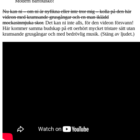
Modern barfotasko!
Nu kan ni – om ni är nyfikna eller inte tror mig – kolla på den här
videon med kramsande grusgångar och en man iklädd
mockasinmjuka skor.
Det kan ni inte alls, för den videon försvann!
Här kommer samma budskap på ett oerhört mycket tristare sätt utan
kramsande grusgångar och med bedrövlig musik. (Stäng av ljudet.)