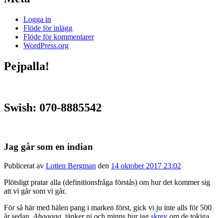
Logga in
Flöde för inlägg
Flöde för kommentarer
WordPress.org
Pejpalla!
Swish: 070-8885542
Jag går som en indian
Publicerat av
Lotten Bergman
den
14 oktober 2017 23:02
Plötsligt pratar alla (definitionsfråga förstås) om hur det kommer sig
att vi går som vi går.
För så här med hälen pang i marken först, gick vi ju inte alls för 500
år sedan.
Ahaaaaa
, tänker ni och minns hur jag
skrev
om de tokiga