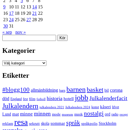
2
3
4
5
6
7
8
9
10
11
12
13
14
15
16
17
18
19
20
21
22
23
24
25
26
27
28
29
30
31
« sep
nov »
Sök
Kategorier
Kategorier
Etiketter
barnen
#blogg100
basket
allmänbildning
corona
bil
barn
jobb
Julkalenderfacit
historia
död
hotell
England
fest
film
fotboll
Julkalendern
kåseri
julkalendern 2021
Julkalendern 2024
konst
lifvet
nostalgi
minnen
minne
mat
Lund
mode
ord
musik
radio
museum
recept
resa
språk
sommar
reklam
sekrutt
skola
språkpolis
Stockholm