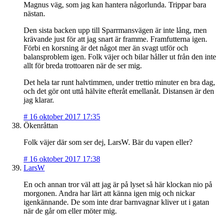
Magnus väg, som jag kan hantera någorlunda. Trippar bara
nästan.
Den sista backen upp till Sparrmansvägen är inte lång, men
krävande just för att jag snart är framme. Framfutterna igen.
Förbi en korsning är det något mer än svagt utför och
balansproblem igen. Folk väjer och bilar håller ut från den inte
allt för breda trottoaren när de ser mig.
Det hela tar runt halvtimmen, under trettio minuter en bra dag,
och det gör ont uttå hälvite efteråt emellanåt. Distansen är den
jag klarar.
#
16 oktober 2017 17:35
Ökenråttan
Folk väjer där som ser dej, LarsW. Bär du vapen eller?
#
16 oktober 2017 17:38
LarsW
En och annan tror väl att jag är på lyset så här klockan nio på
morgonen. Andra har lärt att känna igen mig och nickar
igenkännande. De som inte drar barnvagnar kliver ut i gatan
när de går om eller möter mig.