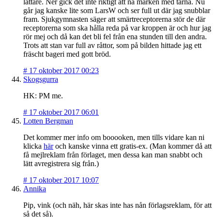
lättare. Ner gick det inte riktigt att nå marken med tårna. Nu
går jag kanske lite som LarsW och ser full ut där jag snubblar
fram. Sjukgymnasten säger att smärtreceptorerna stör de där
receptorerna som ska hålla reda på var kroppen är och hur jag
rör mej och då kan det bli fel från ena stunden till den andra.
Trots att stan var full av råttor, som på bilden hittade jag ett
fräscht bageri med gott bröd.
#
17 oktober 2017 00:23
Skogsgurra
HK: PM me.
#
17 oktober 2017 06:01
Lotten Bergman
Det kommer mer info om booooken, men tills vidare kan ni
klicka
här
och kanske vinna ett gratis-ex. (Man kommer då att
få mejlreklam från förlaget, men dessa kan man snabbt och
lätt avregistrera sig från.)
#
17 oktober 2017 10:07
Annika
Pip, vink (och näh, här skas inte has nån förlagsreklam, för att
så det så).