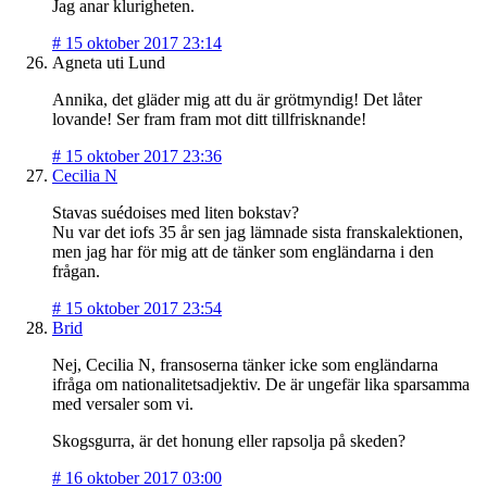
Jag anar klurigheten.
#
15 oktober 2017 23:14
Agneta uti Lund
Annika, det gläder mig att du är grötmyndig! Det låter
lovande! Ser fram fram mot ditt tillfrisknande!
#
15 oktober 2017 23:36
Cecilia N
Stavas suédoises med liten bokstav?
Nu var det iofs 35 år sen jag lämnade sista franskalektionen,
men jag har för mig att de tänker som engländarna i den
frågan.
#
15 oktober 2017 23:54
Brid
Nej, Cecilia N, fransoserna tänker icke som engländarna
ifråga om nationalitetsadjektiv. De är ungefär lika sparsamma
med versaler som vi.
Skogsgurra, är det honung eller rapsolja på skeden?
#
16 oktober 2017 03:00