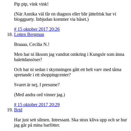
Pip pip, vink vink!
(När Annika väl får en diagnos eller blir jättefrisk har vi
bloggparty. Inbjudan kommer via båset.)
#
15 oktober 2017 20:26
Lotten Bergman
Braaaa, Cecilia N.!
Men har ni liksom jag vandrat omkring i Kungsör som änna
balettdansöser?
Och har ni sedan i skymningen gått ett helt varv med tårna
spretande i ett shoppingcenter?
Svaret är nej, I presume?
(Med andra ord vinner jag.)
#
15 oktober 2017 20:29
Brid
Har just sett silmen. Intressant. Ska strax kliva upp och se hur
jag går på mina barfötter.