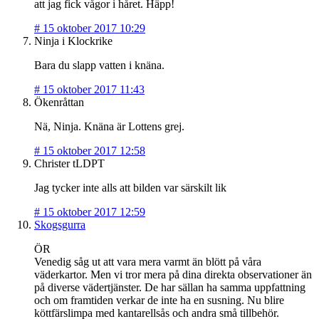
att jag fick vågor i håret. Häpp!
#
15 oktober 2017 10:29
Ninja i Klockrike
Bara du slapp vatten i knäna.
#
15 oktober 2017 11:43
Ökenråttan
Nä, Ninja. Knäna är Lottens grej.
#
15 oktober 2017 12:58
Christer tLDPT
Jag tycker inte alls att bilden var särskilt lik
#
15 oktober 2017 12:59
Skogsgurra
ÖR
Venedig såg ut att vara mera varmt än blött på våra
väderkartor. Men vi tror mera på dina direkta observationer än
på diverse vädertjänster. De har sällan ha samma uppfattning
och om framtiden verkar de inte ha en susning. Nu blire
köttfärslimpa med kantarellsås och andra små tillbehör.