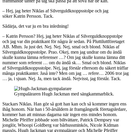
främmande tanter på tåg ska passa på att sova när de kan.
– Hej, jag heter Niklas af Silverguldknoppsstolpe och jag
söker Katrin Persson. Tack.
Sådärja, det var ju en bra inledning!
– Katrin Persson? Hej, jag heter Niklas af Silverguldknoppstolpe
och jag var din praktikant för några år sedan. På Pluttiluttföretaget
AB. Mhm. Ja just det. Nej. Nej. Nej, smal och blond. Niklas af
Silverguldknoppsstolpe. Prao. Okej, men jag undrar om du ändå
skulle kunna lämna referenser …? Om jag skulle kunna lämna ditt
nummer som referent … om du ändå sk… Smal och blond. Niklas
af Silverguldknoppsstolpe. Nej, jag förstår eftersom du säkert träffar
många praktikanter. Jaså inte? Men om jag … refere… 2006 tror jag
… ja, i sjuan. Nej. Ja, men tack ändå. Nejvisst, jag förstår. Tack.
Gympaläraren Hugh Jackman med sängkammarblick.
Stackars Niklas. Han gör så gott han kan och så kommer ingen ens
ihåg honom. När han i 50-årsåldern är framgångsrik företagsledare,
kommer han att minnas dagarna när ingen ens mindes honom.
Michelle Pfeiffer jobbade som biltvättare, Patrick Dempsey var
jonglör, Whoopi Goldberg var bårhussminkös, Nicole Kidman
massös, Hugh Jackman var gympalärare och Michelle Pfeiffer