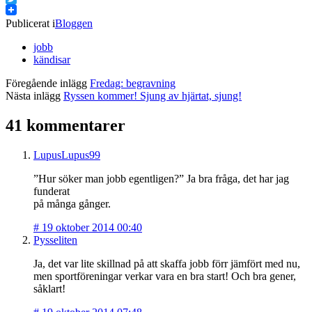
Twitter
Publicerat i
Bloggen
jobb
kändisar
Föregående inlägg
Fredag: begravning
Nästa inlägg
Ryssen kommer! Sjung av hjärtat, sjung!
41 kommentarer
LupusLupus99
”Hur söker man jobb egentligen?” Ja bra fråga, det har jag
funderat
på många gånger.
#
19 oktober 2014 00:40
Pysseliten
Ja, det var lite skillnad på att skaffa jobb förr jämfört med nu,
men sportföreningar verkar vara en bra start! Och bra gener,
såklart!