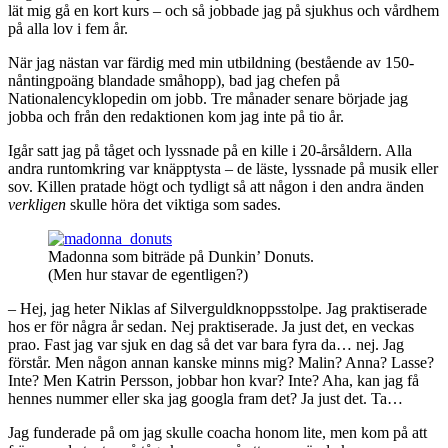
lät mig gå en kort kurs – och så jobbade jag på sjukhus och vårdhem
på alla lov i fem år.
När jag nästan var färdig med min utbildning (bestående av 150-
nåntingpoäng blandade småhopp), bad jag chefen på
Nationalencyklopedin om jobb. Tre månader senare började jag
jobba och från den redaktionen kom jag inte på tio år.
Igår satt jag på tåget och lyssnade på en kille i 20-årsåldern. Alla
andra runtomkring var knäpptysta – de läste, lyssnade på musik eller
sov. Killen pratade högt och tydligt så att någon i den andra änden
verkligen
skulle höra det viktiga som sades.
Madonna som biträde på Dunkin’ Donuts.
(Men hur stavar de egentligen?)
– Hej, jag heter Niklas af Silverguldknoppsstolpe. Jag praktiserade
hos er för några år sedan. Nej praktiserade. Ja just det, en veckas
prao. Fast jag var sjuk en dag så det var bara fyra da… nej. Jag
förstår. Men någon annan kanske minns mig? Malin? Anna? Lasse?
Inte? Men Katrin Persson, jobbar hon kvar? Inte? Aha, kan jag få
hennes nummer eller ska jag googla fram det? Ja just det. Ta…
Jag funderade på om jag skulle coacha honom lite, men kom på att