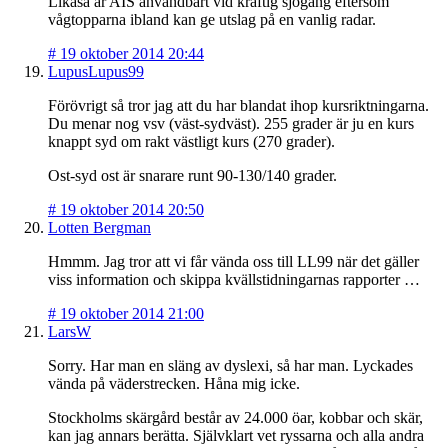
Likaså är AIS användbart vid kraftig sjögång eftersom
vågtopparna ibland kan ge utslag på en vanlig radar.
#
19 oktober 2014 20:44
LupusLupus99
Förövrigt så tror jag att du har blandat ihop kursriktningarna.
Du menar nog vsv (väst-sydväst). 255 grader är ju en kurs
knappt syd om rakt västligt kurs (270 grader).
Ost-syd ost är snarare runt 90-130/140 grader.
#
19 oktober 2014 20:50
Lotten Bergman
Hmmm. Jag tror att vi får vända oss till LL99 när det gäller
viss information och skippa kvällstidningarnas rapporter …
#
19 oktober 2014 21:00
LarsW
Sorry. Har man en släng av dyslexi, så har man. Lyckades
vända på väderstrecken. Håna mig icke.
Stockholms skärgård består av 24.000 öar, kobbar och skär,
kan jag annars berätta. Självklart vet ryssarna och alla andra