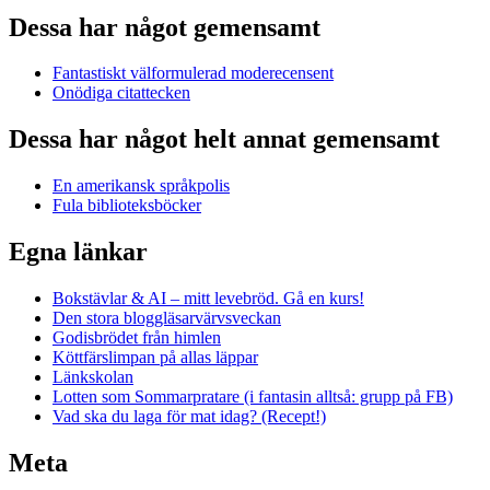
Dessa har något gemensamt
Fantastiskt välformulerad moderecensent
Onödiga citattecken
Dessa har något helt annat gemensamt
En amerikansk språkpolis
Fula biblioteksböcker
Egna länkar
Bokstävlar & AI – mitt levebröd. Gå en kurs!
Den stora bloggläsarvärvsveckan
Godisbrödet från himlen
Köttfärslimpan på allas läppar
Länkskolan
Lotten som Sommarpratare (i fantasin alltså: grupp på FB)
Vad ska du laga för mat idag? (Recept!)
Meta