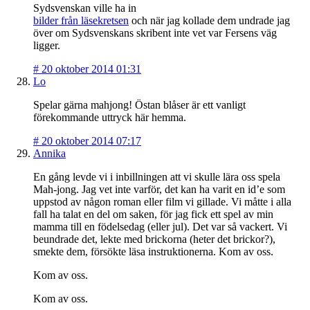
Sydsvenskan ville ha in
bilder från läsekretsen
och när jag kollade dem undrade jag
över om Sydsvenskans skribent inte vet var Fersens väg
ligger.
#
20 oktober 2014 01:31
Lo
Spelar gärna mahjong! Östan blåser är ett vanligt
förekommande uttryck här hemma.
#
20 oktober 2014 07:17
Annika
En gång levde vi i inbillningen att vi skulle lära oss spela
Mah-jong. Jag vet inte varför, det kan ha varit en id’e som
uppstod av någon roman eller film vi gillade. Vi måtte i alla
fall ha talat en del om saken, för jag fick ett spel av min
mamma till en födelsedag (eller jul). Det var så vackert. Vi
beundrade det, lekte med brickorna (heter det brickor?),
smekte dem, försökte läsa instruktionerna. Kom av oss.
Kom av oss.
Kom av oss.