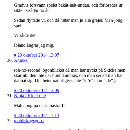
Gradvis försvann spelet bakåt-inåt-undan, och förlorades ur
sikte i sisådär tio år.
Sedan flyttade vi, och då hittar man ju alla grejer. Mah-jong-
spel!
Vi sålde det.
Ibland ångrar jag mig.
#
20 oktober 2014 13:07
Annika
(oh-no-second: ögonblicket då man har tryckt på Skicka men
skärmbilden inte har hunnit ändras, och man ser att man har
dabbat sig. Det heter naturligtvis inte ”id’e” utan ”idé”.)
#
20 oktober 2014 13:09
Ninja i Klockrike
Mah-Jong på nästa båsträff!
#
20 oktober 2014 17:13
mobilskogsgurra