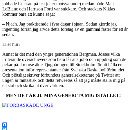
jobbade i kassan på Ica (eller motsvarande) medan både Matt
LeBlanc och Harrison Ford var snickare. Och stackars Niklas
kommer bara att kunna säga:
– Njäeh. Jag praktiserade i fyra dagar i sjuan. Sedan gjorde jag
ingenting förrän jag ärvde detta företag av en gammal faster för ett år
sedan.
Eller hur?
Annat är det med den yngre generationen Bergman. Jösses vilka
irriterande overachievers som bara får alla jobb och uppdrag som de
pekar på. I morse åkte Tjugoåringen till Stockholm för att hålla en
presentation inför representanter från Svenska Basketbollförbundet.
Och plötsligt skriver förbundets generalsekreterare på Twitter att
ungen är fantastisk och detta retweetas så att jag måste ställa mig på
en stol och skrika ut över världen:
– MEN DET ÄR JU MINA GENER! TA MIG ISTÄLLET!
Facebook