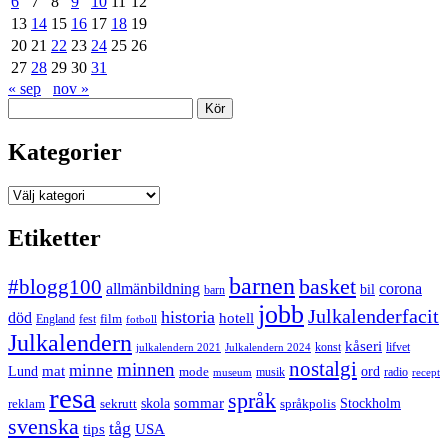
6
7
8
9
10
11
12
13
14
15
16
17
18
19
20
21
22
23
24
25
26
27
28
29
30
31
« sep
nov »
Sök
Kategorier
Kategorier
Etiketter
barnen
#blogg100
basket
allmänbildning
corona
bil
barn
jobb
Julkalenderfacit
historia
död
hotell
England
fest
film
fotboll
Julkalendern
kåseri
julkalendern 2021
Julkalendern 2024
konst
lifvet
nostalgi
minnen
minne
mat
Lund
mode
ord
musik
radio
museum
recept
resa
språk
sommar
reklam
sekrutt
skola
språkpolis
Stockholm
svenska
tåg
USA
tips