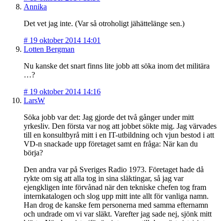
Annika
Det vet jag inte. (Var så otroholigt jähättelänge sen.)
#
19 oktober 2014 14:01
Lotten Bergman
Nu kanske det snart finns lite jobb att söka inom det militära
…?
#
19 oktober 2014 14:16
LarsW
Söka jobb var det: Jag gjorde det två gånger under mitt
yrkesliv. Den första var nog att jobbet sökte mig. Jag värvades
till en konsultbyrå mitt i en IT-utbildning och vjun bestod i att
VD-n snackade upp företaget samt en fråga: När kan du
börja?
Den andra var på Sveriges Radio 1973. Företaget hade då
rykte om sig att alla tog in sina släktingar, så jag var
ejengkligen inte förvånad när den tekniske chefen tog fram
internkatalogen och slog upp mitt inte allt för vanliga namn.
Han drog de kanske fem personerna med samma efternamn
och undrade om vi var släkt. Varefter jag sade nej, sjönk mitt