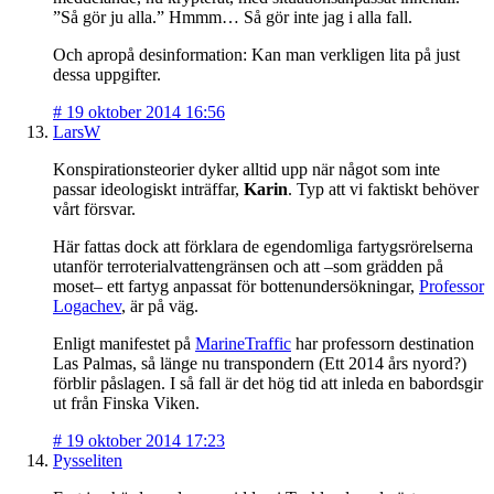
”Så gör ju alla.” Hmmm… Så gör inte jag i alla fall.
Och apropå desinformation: Kan man verkligen lita på just
dessa uppgifter.
#
19 oktober 2014 16:56
LarsW
Konspirationsteorier dyker alltid upp när något som inte
passar ideologiskt inträffar,
Karin
. Typ att vi faktiskt behöver
vårt försvar.
Här fattas dock att förklara de egendomliga fartygsrörelserna
utanför terroterialvattengränsen och att –som grädden på
moset– ett fartyg anpassat för bottenundersökningar,
Professor
Logachev
, är på väg.
Enligt manifestet på
MarineTraffic
har professorn destination
Las Palmas, så länge nu transpondern (Ett 2014 års nyord?)
förblir påslagen. I så fall är det hög tid att inleda en babordsgir
ut från Finska Viken.
#
19 oktober 2014 17:23
Pysseliten