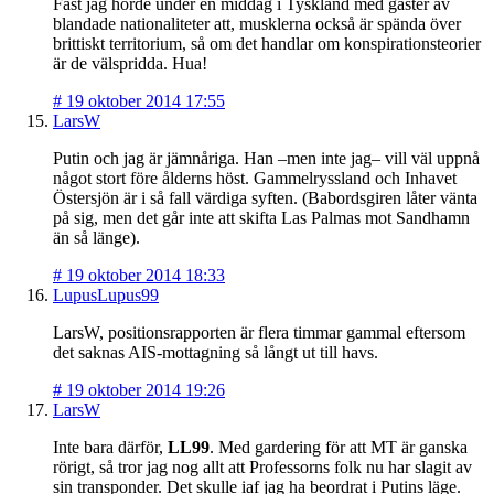
Fast jag hörde under en middag i Tyskland med gäster av
blandade nationaliteter att, musklerna också är spända över
brittiskt territorium, så om det handlar om konspirationsteorier
är de välspridda. Hua!
#
19 oktober 2014 17:55
LarsW
Putin och jag är jämnåriga. Han –men inte jag– vill väl uppnå
något stort före ålderns höst. Gammelryssland och Inhavet
Östersjön är i så fall värdiga syften. (Babordsgiren låter vänta
på sig, men det går inte att skifta Las Palmas mot Sandhamn
än så länge).
#
19 oktober 2014 18:33
LupusLupus99
LarsW, positionsrapporten är flera timmar gammal eftersom
det saknas AIS-mottagning så långt ut till havs.
#
19 oktober 2014 19:26
LarsW
Inte bara därför,
LL99
. Med gardering för att MT är ganska
rörigt, så tror jag nog allt att Professorns folk nu har slagit av
sin transponder. Det skulle iaf jag ha beordrat i Putins läge.