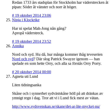
Redan 1733 års stadsplan för Stockholm har väderstrecken åt
pipan: Söder åt vänster och norr åt höger.
#
19 oktober 2014 23:06
Ninja i Klockrike
Har ni spelat Mah-Jong nån gång?
Apropå väderstreck.
#
19 oktober 2014 23:52
Annika
Nord och syd. Hu då, hur många kommer ihåg teveserien
Nord och syd
? Där slog Patrick Swayze igenom — han
spelade en som hette Orry, och alla sa förstås Orry Porry.
#
20 oktober 2014 00:00
Agneta uti Lund
Liten tidningsanka
Skåne och i synnerhet sydvästskåne höll på att dränkas av
ymnigt regn i dag. Tror att vi i Lund fick mest av vätan.
http://www.sydsvenskan.se/skane/det-ar-lite-mycket-nu/