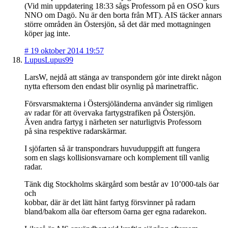
(Vid min uppdatering 18:33 sågs Professorn på en OSO kurs
NNO om Dagö. Nu är den borta från MT). AIS täcker annars
större områden än Östersjön, så det där med mottagningen
köper jag inte.
#
19 oktober 2014 19:57
LupusLupus99
LarsW, nejdå att stänga av transpondern gör inte direkt någon
nytta eftersom den endast blir osynlig på marinetraffic.
Försvarsmakterna i Östersjöländerna använder sig rimligen
av radar för att övervaka fartygstrafiken på Östersjön.
Även andra fartyg i närheten ser naturligtvis Professorn
på sina respektive radarskärmar.
I sjöfarten så är transpondrars huvuduppgift att fungera
som en slags kollisionsvarnare och komplement till vanlig
radar.
Tänk dig Stockholms skärgård som består av 10’000-tals öar
och
kobbar, där är det lätt hänt fartyg försvinner på radarn
bland/bakom alla öar eftersom öarna ger egna radarekon.