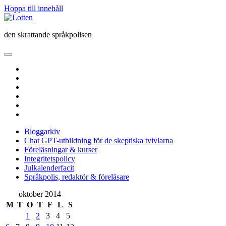
Hoppa till innehåll
Lotten
den skrattande språkpolisen
öppna
primär
twitter
meny
facebook
instagram
linkedin
rss
e-
post
Bloggarkiv
Chat GPT-utbildning för de skeptiska tvivlarna
Föreläsningar & kurser
Integritetspolicy
Julkalenderfacit
Språkpolis, redaktör & föreläsare
Sidopanel
oktober 2014
M
T
O
T
F
L
S
1
2
3
4
5