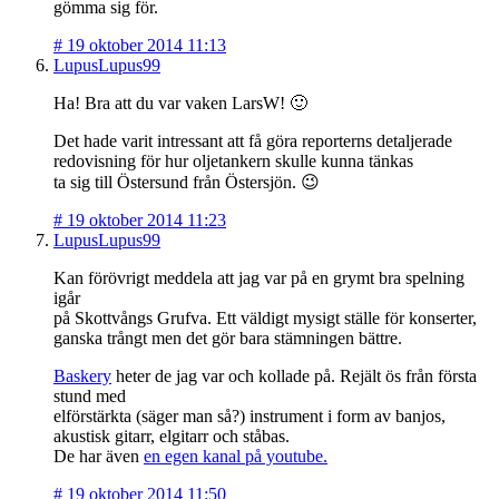
gömma sig för.
#
19 oktober 2014 11:13
LupusLupus99
Ha! Bra att du var vaken LarsW! 🙂
Det hade varit intressant att få göra reporterns detaljerade
redovisning för hur oljetankern skulle kunna tänkas
ta sig till Östersund från Östersjön. 😉
#
19 oktober 2014 11:23
LupusLupus99
Kan förövrigt meddela att jag var på en grymt bra spelning
igår
på Skottvångs Grufva. Ett väldigt mysigt ställe för konserter,
ganska trångt men det gör bara stämningen bättre.
Baskery
heter de jag var och kollade på. Rejält ös från första
stund med
elförstärkta (säger man så?) instrument i form av banjos,
akustisk gitarr, elgitarr och ståbas.
De har även
en egen kanal på youtube.
#
19 oktober 2014 11:50