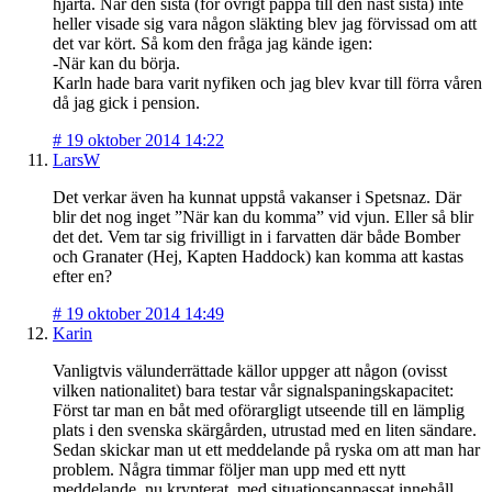
hjärta. När den sista (för övrigt pappa till den näst sista) inte
heller visade sig vara någon släkting blev jag förvissad om att
det var kört. Så kom den fråga jag kände igen:
-När kan du börja.
Karln hade bara varit nyfiken och jag blev kvar till förra våren
då jag gick i pension.
#
19 oktober 2014 14:22
LarsW
Det verkar även ha kunnat uppstå vakanser i Spetsnaz. Där
blir det nog inget ”När kan du komma” vid vjun. Eller så blir
det det. Vem tar sig frivilligt in i farvatten där både Bomber
och Granater (Hej, Kapten Haddock) kan komma att kastas
efter en?
#
19 oktober 2014 14:49
Karin
Vanligtvis välunderrättade källor uppger att någon (ovisst
vilken nationalitet) bara testar vår signalspaningskapacitet:
Först tar man en båt med oförargligt utseende till en lämplig
plats i den svenska skärgården, utrustad med en liten sändare.
Sedan skickar man ut ett meddelande på ryska om att man har
problem. Några timmar följer man upp med ett nytt
meddelande, nu krypterat, med situationsanpassat innehåll.