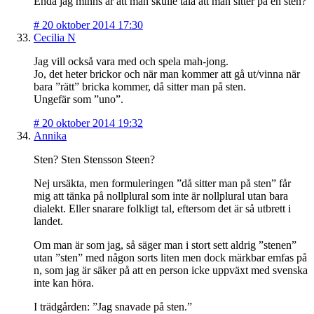
Enda jag minns är att man skulle tala att man sitter på en sten?
#
20 oktober 2014 17:30
Cecilia N
Jag vill också vara med och spela mah-jong.
Jo, det heter brickor och när man kommer att gå ut/vinna när
bara ”rätt” bricka kommer, då sitter man på sten.
Ungefär som ”uno”.
#
20 oktober 2014 19:32
Annika
Sten? Sten Stensson Steen?
Nej ursäkta, men formuleringen ”då sitter man på sten” får
mig att tänka på nollplural som inte är nollplural utan bara
dialekt. Eller snarare folkligt tal, eftersom det är så utbrett i
landet.
Om man är som jag, så säger man i stort sett aldrig ”stenen”
utan ”sten” med någon sorts liten men dock märkbar emfas på
n, som jag är säker på att en person icke uppväxt med svenska
inte kan höra.
I trädgården: ”Jag snavade på sten.”