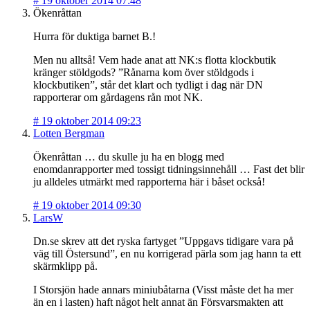
#
19 oktober 2014 07:48
Ökenråttan
Hurra för duktiga barnet B.!
Men nu alltså! Vem hade anat att NK:s flotta klockbutik
kränger stöldgods? ”Rånarna kom över stöldgods i
klockbutiken”, står det klart och tydligt i dag när DN
rapporterar om gårdagens rån mot NK.
#
19 oktober 2014 09:23
Lotten Bergman
Ökenråttan … du skulle ju ha en blogg med
enomdanrapporter med tossigt tidningsinnehåll … Fast det blir
ju alldeles utmärkt med rapporterna här i båset också!
#
19 oktober 2014 09:30
LarsW
Dn.se skrev att det ryska fartyget ”Uppgavs tidigare vara på
väg till Östersund”, en nu korrigerad pärla som jag hann ta ett
skärmklipp på.
I Storsjön hade annars miniubåtarna (Visst måste det ha mer
än en i lasten) haft något helt annat än Försvarsmakten att