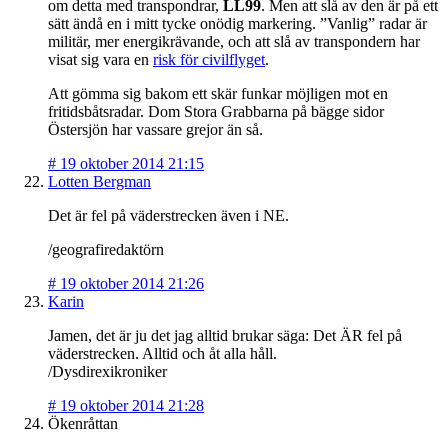
om detta med transpondrar,
LL99
. Men att slå av den är på ett
sätt ändå en i mitt tycke onödig markering. ”Vanlig” radar är
militär, mer energikrävande, och att slå av transpondern har
visat sig vara en
risk för civilflyget
.
Att gömma sig bakom ett skär funkar möjligen mot en
fritidsbåtsradar. Dom Stora Grabbarna på bägge sidor
Östersjön har vassare grejor än så.
#
19 oktober 2014 21:15
Lotten Bergman
Det är fel på väderstrecken även i NE.
/geografiredaktörn
#
19 oktober 2014 21:26
Karin
Jamen, det är ju det jag alltid brukar säga: Det ÄR fel på
väderstrecken. Alltid och åt alla håll.
/Dysdirexikroniker
#
19 oktober 2014 21:28
Ökenråttan