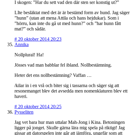
I skogen: ”Har du sett vad den där sten ser konstig ut?”
LIte besläktat med det är är bestämd form av hund. Jag säger
”hunn” (utan att mena Attila och hans hejdukar). Som i
”hörru, kan inte du gå ut med hunn?” och ”har hunn fått
mat?” och sådär.
#
20 oktober 2014 20:23
Annika
Nollplural! Ha!
Jösses vad man babblar fel ibland. Nollbestämning.
Heter det ens nollbestämning? Vaffan …
/kilar in i en vrå och biter sig i tassarna och säger sig att
resonemanget blev det avsedda men nomenklaturen blev ett
haveri.
#
20 oktober 2014 20:25
Pysseliten
Jag vet bara hur man uttalar Mah-Jong i Kina. Betoningen
ligger på jonget. Skulle gärna lära mig spela på riktigt! Jag
gissar att datorspelen inte går att jämföra, ungefär som att