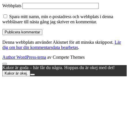
Webbplats
Spara mitt namn, min e-postadress och webbplats i denna
webbläsare till nästa gång jag skriver en kommentar.
Denna webbplats använder Akismet för att minska skräppost.
Lär
dig om hur din kommentarsdata bearbetas
.
Author WordPress-tema
av Compete Themes
Rulla
Kakor är goda – här får du några. Hoppas du är okej med det!
till
Kakor är okej.
toppen