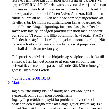
relativt. Han hade knappt någon golvyta att gå på. DET var
grejer ÖVERALLT. När det var som värst så var jag sådär att
det kan inte vara friskt även om man bara har kapitulerat. Han
hade sparat en motordel från en Volvo Amazon. Ifall att den
skulle bli bra att ha… Och han hade som sagt ingenstans att
gå eller sitta. Det finns ett tillstånd som kallas hoarding, då
kan folk inte slänga någonting, inte ens plastpåsar. Det är
saker som inte fyller någon praktisk funktion men de sparar
och sparar. Vi pratar inte liiite oordning här, vi pratar KAOS.
Och det här såg faktiskt väldigt mycket ut som hoarding. När
de körde bort containern som de hade kastat grejer i så
innehåll den nästan tre ton grejer.
Och precis som Marianne började jag småplocka och ska till
att städa. Här kan det också se ut som om en bomb har
briserat tidvis men inte på ovanstående sätt. Mitt minne gör
gott sällskap med Görels.
#
28 februari 2008 10:43
Marianne
Jag blev inte riktigt klok på karln; han verkade ganska
sympatisk och trevlig men oföretagsam.
Inga tydligt märkbara psykiska problem utöver röran i
bostaden och svårigheterna att slänga grejer, tyckte jag. Får
väl erkänna att jag trodde det skulle synas på en person om