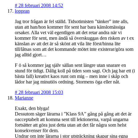
#
28 februari 2008 14:52
loppran
Jag tror frågan är fel ställd. Tidsotimisten ”tänker” inte alls,
utan att han/hon kommer för sent har bara känslomässiga
orsaker. Alla vet väl egentligen att det retar andra när vi
kommer för sent, men ändå så överskuggas den risken av t ex
känslan av att det är så skönt att vila lite först/hinna lite
till/låtsas som att det kommande mötet inte existerar/göra som
jag alltid gjort…
F ö så kommer jag själv sällan sent längre utan snarare en
stund för tidigt. Dålig koll på tiden som sagt. Och jag har ett (i
bästa fall) kreativt kaos runt om mig – men inne i skåp och
lådor har jag minutiös ordning. Stormens öga eller nåt.
#
28 februari 2008 15:03
Marianne
Exakt, den blyga!
Dessutom säger lärarna i ”Klass 9A” gång på gång att det är
oacceptabelt att komma sent till lektionerna, varpå ungarna
fortsätter att göra just detta utan att det får några som helst
konsekvenser för dem.
Undrar om inte lärarna i stor utsträckning skapar sina egna