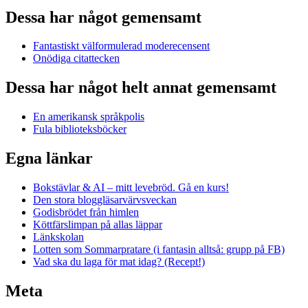
Dessa har något gemensamt
Fantastiskt välformulerad moderecensent
Onödiga citattecken
Dessa har något helt annat gemensamt
En amerikansk språkpolis
Fula biblioteksböcker
Egna länkar
Bokstävlar & AI – mitt levebröd. Gå en kurs!
Den stora bloggläsarvärvsveckan
Godisbrödet från himlen
Köttfärslimpan på allas läppar
Länkskolan
Lotten som Sommarpratare (i fantasin alltså: grupp på FB)
Vad ska du laga för mat idag? (Recept!)
Meta