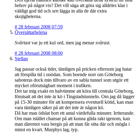
behov på något vis? Det vill säga att göra sig alldeles klar i
väldigt god tid och
sen
lägga in alla de där extra
skojigheterna.
#
28 februari 2008 07:59
Översättarhelena
Svårtast
var ju ett kul ord, men jag menar
svårast
.
#
28 februari 2008 08:00
Stellan
Jag passar också tider, tämligen på pricken eftersom jag hatar
att förspilla tid i onödan. Som boende norr om Göteborg
saboteras dock min tillvaro av en sabla tunnel som utgör ett
mycket oförutsägbart moment i trafiken.
Det tar mig exakt en halvtimme att köra till centrala Göteborg,
förutsatt att det inte är kö i Tingstadstunneln. Om jag då lägger
på 15-30 minuter för att kompensera eventuell kötid, kan man
vara tämligen säker på att det inte är någon kö.
Då har man ödslat bort ett antal värdefulla minuter. Irriterande.
Om man istället chansar på att kunna glida rakt igenom, kan
man däremot vara bergis på att man får sitta där och mögla i
minst en kvart. Murphys lag, typ.