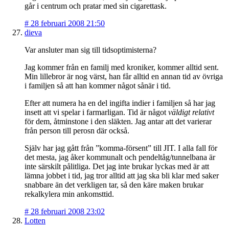
går i centrum och pratar med sin cigarettask.
#
28 februari 2008 21:50
dieva
Var ansluter man sig till tidsoptimisterna?
Jag kommer från en familj med kroniker, kommer alltid sent.
Min lillebror är nog värst, han får alltid en annan tid av övriga
i familjen så att han kommer något sånär i tid.
Efter att numera ha en del ingifta indier i familjen så har jag
insett att vi spelar i farmarligan. Tid är något
väldigt relativt
för dem, åtminstone i den släkten. Jag antar att det varierar
från person till perosn där också.
Själv har jag gått från ”komma-försent” till JIT. I alla fall för
det mesta, jag åker kommunalt och pendeltåg/tunnelbana är
inte särskilt pålitliga. Det jag inte brukar lyckas med är att
lämna jobbet i tid, jag tror alltid att jag ska bli klar med saker
snabbare än det verkligen tar, så den käre maken brukar
rekalkylera min ankomsttid.
#
28 februari 2008 23:02
Lotten