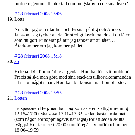
problem genom att inte ställa ordningskrav på de små liven?
#
28 februari 2008 15:06
Lotta
Nu sitter jag och ritar hus och lyssnar på dig och Anders
Jansson. Jag tycker att det är otroligt fascinerande att du låter
som du gör! Funderar på hur jag tänker att du låter…
Återkommer om jag kommer på det.
#
28 februari 2008 15:18
ab
Helena: Din fjortonåring är genial. Hon har löst sitt problem!
Precis så ska man göra med sina stackars tillkortakommanden
– lista ut något smart. Hon kan bli konsult när hon blir stor.
#
28 februari 2008 15:55
Lotten
Tidspassaren Bergman här. Jag korrläste en statlig utredning
12:15–17:00, ska sova 17:11–17:32, sedan kasta i mig mat
(som någon förhoppningsvis har lagat) för att sedan skutta
iväg på Kent-konsert 20:00 som föregås av buffé och mingel
18:00–19:59.