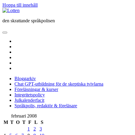
Hoppa till innehåll
Lotten
den skrattande språkpolisen
öppna
primär
twitter
meny
facebook
instagram
linkedin
rss
e-
post
Bloggarkiv
Chat GPT-utbildning för de skeptiska tvivlarna
Föreläsningar & kurser
Integritetspolicy
Julkalenderfacit
Språkpolis, redaktör & föreläsare
Sidopanel
februari 2008
M
T
O
T
F
L
S
1
2
3