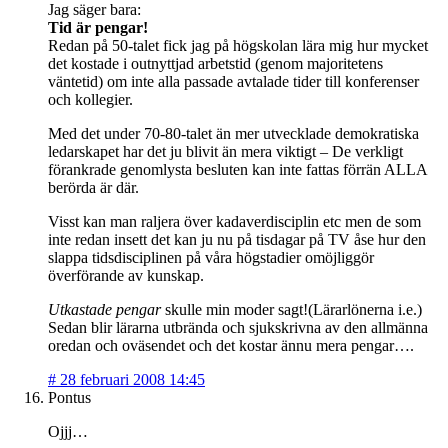
Jag säger bara:
Tid är pengar!
Redan på 50-talet fick jag på högskolan lära mig hur mycket
det kostade i outnyttjad arbetstid (genom majoritetens
väntetid) om inte alla passade avtalade tider till konferenser
och kollegier.
Med det under 70-80-talet än mer utvecklade demokratiska
ledarskapet har det ju blivit än mera viktigt – De verkligt
förankrade genomlysta besluten kan inte fattas förrän ALLA
berörda är där.
Visst kan man raljera över kadaverdisciplin etc men de som
inte redan insett det kan ju nu på tisdagar på TV åse hur den
slappa tidsdisciplinen på våra högstadier omöjliggör
överförande av kunskap.
Utkastade pengar
skulle min moder sagt!(Lärarlönerna i.e.)
Sedan blir lärarna utbrända och sjukskrivna av den allmänna
oredan och oväsendet och det kostar ännu mera pengar….
#
28 februari 2008 14:45
Pontus
Ojjj…