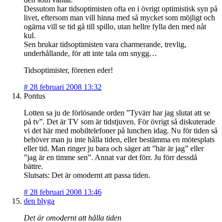
Dessutom har tidsoptimisten ofta en i övrigt optimistisk syn på
livet, eftersom man vill hinna med så mycket som möjligt och
ogärna vill se tid gå till spillo, utan hellre fylla den med nåt
kul.
Sen brukar tidsoptimisten vara charmerande, trevlig,
underhållande, för att inte tala om snygg…
Tidsoptimister, förenen eder!
#
28 februari 2008 13:32
Pontus
Lotten sa ju de förlösande orden ”Tyvärr har jag slutat att se
på tv”. Det är TV som är tidstjuven. För övrigt så diskuterade
vi det här med mobiltelefoner på lunchen idag. Nu för tiden så
behöver man ju inte hålla tiden, eller bestämma en mötesplats
eller tid. Man ringer ju bara och säger att ”här är jag” eller
”jag är en timme sen”. Annat var det förr. Ju förr dessdå
bättre.
Slutsats: Det är omodernt att passa tiden.
#
28 februari 2008 13:46
den blyga
Det är omodernt att hålla tiden