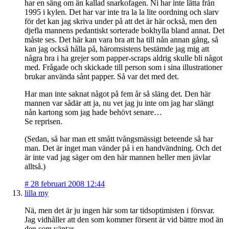
har en säng om än kallad snarkofagen. Ni har inte lätta från
1995 i kylen. Det har var inte tra la la lite oordning och slarv
för det kan jag skriva under på att det är här också, men den
djefla mannens pedantiskt sorterade bokhylla bland annat. Det
måste ses. Det här kan vara bra att ha till nån annan gång, så
kan jag också hålla på, häromsistens bestämde jag mig att
några bra i ha grejer som papper-scraps aldrig skulle bli något
med. Frågade och skickade till person som i sina illustrationer
brukar använda sånt papper. Så var det med det.
Har man inte saknat något på fem år så släng det. Den här
mannen var sådär att ja, nu vet jag ju inte om jag har slängt
nån kartong som jag hade behövt senare…
Se reprisen.
(Sedan, så har man ett smått tvångsmässigt beteende så har
man. Det är inget man vänder på i en handvändning. Och det
är inte vad jag säger om den här mannen heller men jävlar
alltså.)
#
28 februari 2008 12:44
lilla my
Nä, men det är ju ingen här som tar tidsoptimisten i försvar.
Jag vidhåller att den som kommer försent är vid bättre mod än
den som väntar.