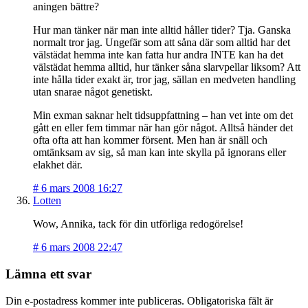
aningen bättre?
Hur man tänker när man inte alltid håller tider? Tja. Ganska
normalt tror jag. Ungefär som att såna där som alltid har det
välstädat hemma inte kan fatta hur andra INTE kan ha det
välstädat hemma alltid, hur tänker såna slarvpellar liksom? Att
inte hålla tider exakt är, tror jag, sällan en medveten handling
utan snarae något genetiskt.
Min exman saknar helt tidsuppfattning – han vet inte om det
gått en eller fem timmar när han gör något. Alltså händer det
ofta ofta att han kommer försent. Men han är snäll och
omtänksam av sig, så man kan inte skylla på ignorans eller
elakhet där.
#
6 mars 2008 16:27
Lotten
Wow, Annika, tack för din utförliga redogörelse!
#
6 mars 2008 22:47
Lämna ett svar
Din e-postadress kommer inte publiceras.
Obligatoriska fält är