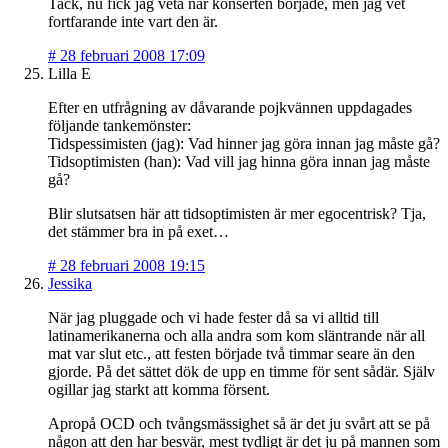
Tack, nu fick jag veta när konserten började, men jag vet
fortfarande inte vart den är.
#
28 februari 2008 17:09
Lilla E
Efter en utfrågning av dåvarande pojkvännen uppdagades
följande tankemönster:
Tidspessimisten (jag): Vad hinner jag göra innan jag måste gå?
Tidsoptimisten (han): Vad vill jag hinna göra innan jag måste
gå?
Blir slutsatsen här att tidsoptimisten är mer egocentrisk? Tja,
det stämmer bra in på exet…
#
28 februari 2008 19:15
Jessika
När jag pluggade och vi hade fester då sa vi alltid till
latinamerikanerna och alla andra som kom släntrande när all
mat var slut etc., att festen började två timmar seare än den
gjorde. På det sättet dök de upp en timme för sent sådär. Själv
ogillar jag starkt att komma försent.
Apropå OCD och tvångsmässighet så är det ju svårt att se på
någon att den har besvär, mest tydligt är det ju på mannen som