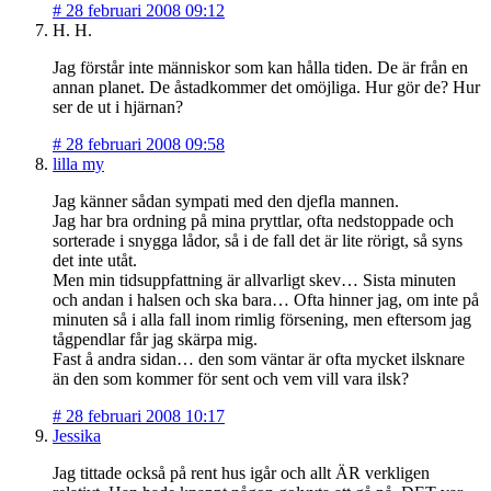
#
28 februari 2008 09:12
H. H.
Jag förstår inte människor som kan hålla tiden. De är från en
annan planet. De åstadkommer det omöjliga. Hur gör de? Hur
ser de ut i hjärnan?
#
28 februari 2008 09:58
lilla my
Jag känner sådan sympati med den djefla mannen.
Jag har bra ordning på mina pryttlar, ofta nedstoppade och
sorterade i snygga lådor, så i de fall det är lite rörigt, så syns
det inte utåt.
Men min tidsuppfattning är allvarligt skev… Sista minuten
och andan i halsen och ska bara… Ofta hinner jag, om inte på
minuten så i alla fall inom rimlig försening, men eftersom jag
tågpendlar får jag skärpa mig.
Fast å andra sidan… den som väntar är ofta mycket ilsknare
än den som kommer för sent och vem vill vara ilsk?
#
28 februari 2008 10:17
Jessika
Jag tittade också på rent hus igår och allt ÄR verkligen