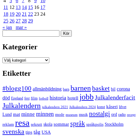
4
5
6
7
8
9
10
11
12
13
14
15
16
17
18
19
20
21
22
23
24
25
26
27
28
29
« jan
mar »
Sök
Kategorier
Kategorier
Etiketter
barnen
#blogg100
basket
allmänbildning
corona
bil
barn
jobb
Julkalenderfacit
historia
död
hotell
England
fest
film
fotboll
Julkalendern
kåseri
julkalendern 2021
Julkalendern 2024
konst
lifvet
nostalgi
minnen
minne
mat
Lund
mode
ord
musik
radio
museum
recept
resa
språk
sommar
reklam
sekrutt
skola
språkpolis
Stockholm
svenska
tåg
USA
tips