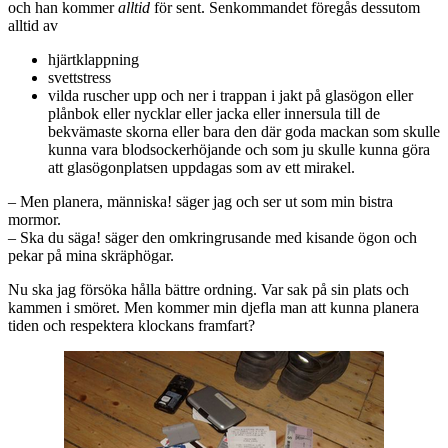
och han kommer
alltid
för sent. Senkommandet föregås dessutom
alltid av
hjärtklappning
svettstress
vilda ruscher upp och ner i trappan i jakt på glasögon eller
plånbok eller nycklar eller jacka eller innersula till de
bekvämaste skorna eller bara den där goda mackan som skulle
kunna vara blodsockerhöjande och som ju skulle kunna göra
att glasögonplatsen uppdagas som av ett mirakel.
– Men planera, människa! säger jag och ser ut som min bistra
mormor.
– Ska du säga! säger den omkringrusande med kisande ögon och
pekar på mina skräphögar.
Nu ska jag försöka hålla bättre ordning. Var sak på sin plats och
kammen i smöret. Men kommer min djefla man att kunna planera
tiden och respektera klockans framfart?