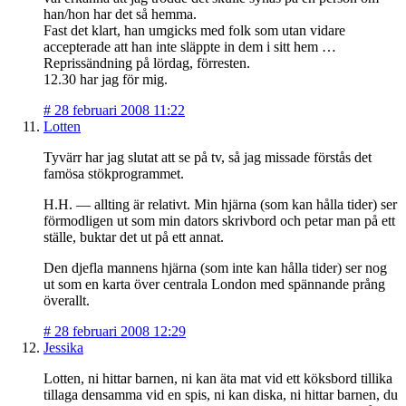
han/hon har det så hemma.
Fast det klart, han umgicks med folk som utan vidare
accepterade att han inte släppte in dem i sitt hem …
Reprissändning på lördag, förresten.
12.30 har jag för mig.
#
28 februari 2008 11:22
Lotten
Tyvärr har jag slutat att se på tv, så jag missade förstås det
famösa stökprogrammet.
H.H. — allting är relativt. Min hjärna (som kan hålla tider) ser
förmodligen ut som min dators skrivbord och petar man på ett
ställe, buktar det ut på ett annat.
Den djefla mannens hjärna (som inte kan hålla tider) ser nog
ut som en karta över centrala London med spännande prång
överallt.
#
28 februari 2008 12:29
Jessika
Lotten, ni hittar barnen, ni kan äta mat vid ett köksbord tillika
tillaga densamma vid en spis, ni kan diska, ni hittar barnen, du