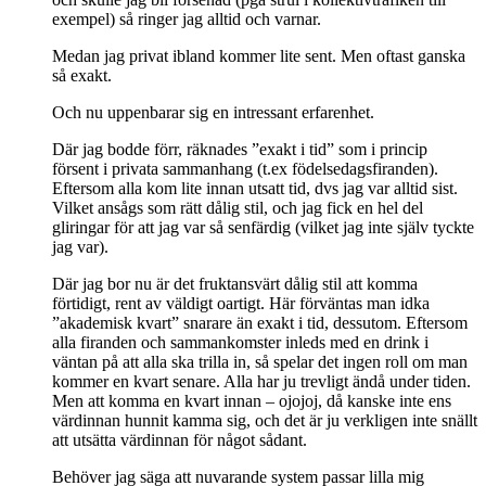
exempel) så ringer jag alltid och varnar.
Medan jag privat ibland kommer lite sent. Men oftast ganska
så exakt.
Och nu uppenbarar sig en intressant erfarenhet.
Där jag bodde förr, räknades ”exakt i tid” som i princip
försent i privata sammanhang (t.ex födelsedagsfiranden).
Eftersom alla kom lite innan utsatt tid, dvs jag var alltid sist.
Vilket ansågs som rätt dålig stil, och jag fick en hel del
gliringar för att jag var så senfärdig (vilket jag inte själv tyckte
jag var).
Där jag bor nu är det fruktansvärt dålig stil att komma
förtidigt, rent av väldigt oartigt. Här förväntas man idka
”akademisk kvart” snarare än exakt i tid, dessutom. Eftersom
alla firanden och sammankomster inleds med en drink i
väntan på att alla ska trilla in, så spelar det ingen roll om man
kommer en kvart senare. Alla har ju trevligt ändå under tiden.
Men att komma en kvart innan – ojojoj, då kanske inte ens
värdinnan hunnit kamma sig, och det är ju verkligen inte snällt
att utsätta värdinnan för något sådant.
Behöver jag säga att nuvarande system passar lilla mig