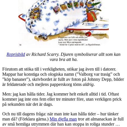
Reprisbild
av Richard Scarry. Djuren symboliserar allt som kan
vara bra att ha.
Förutom att stöka till i verkligheten, stökar jag även till i datorer.
Mappar har konstiga och ologiska namn (”Valborg var trasig” och
”köp bananer”), skrivbordet är fullt av foton på Johnny Depp, bilder
är feldaterade och mejlens papperskorg töms
aldrig
.
Men: jag kan hålla tider. Jag kommer helt enkelt alltid i tid. Oftast
kommer jag inte ens fem eller tre minuter före, utan verkligen prick
på sekunden när det är dags.
Och nu till dagens fråga: när man inte kan hålla tider – hur tänker
man då? (Förklara gärna.)
Min djefla man
tror att almanackan är full
av små hemliga utrymmen där han kan stoppa in roliga stunder …