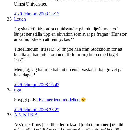
Umeå Universitet.
#
29 februari 2008 13:13
Lotten
Jag ska definitivt göra en tidsstudie på min djefla man och
längst ner ställa upp en ekvation som svar på frågan ”Hur stor
är sannolikheten att han lyckas?”
Tiddelididum,
nu
(16:45) ringde han från Stockholm för att
berätta att han inte kommer att (futurum) hinna med tåget
16:25.
Men jag, jag har inte hällt ut en enda väska på hallgolvet på
hela dagen!
#
29 februari 2008 16:47
rigg
Snyggt golv!
Känner igen modellen
#
29 februari 2008 23:25
A N N I K A
Asså, det finns ju skillnader också. I jobbet kommer jag i tid
och skulle jag bli försenad (pga strul i kollektivtrafiken till