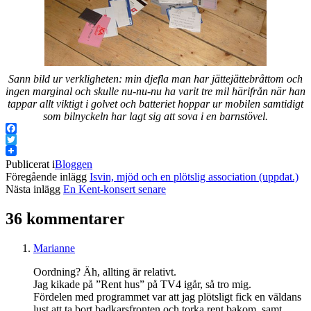
Sann bild ur verkligheten: min djefla man har jättejättebråttom och
ingen marginal och skulle nu-nu-nu ha varit tre mil härifrån när han
tappar allt viktigt i golvet och batteriet hoppar ur mobilen samtidigt
som bilnyckeln har lagt sig att sova i en barnstövel.
Facebook
Twitter
Publicerat i
Bloggen
Föregående inlägg
Isvin, mjöd och en plötslig association (uppdat.)
Nästa inlägg
En Kent-konsert senare
36 kommentarer
Marianne
Oordning? Äh, allting är relativt.
Jag kikade på ”Rent hus” på TV4 igår, så tro mig.
Fördelen med programmet var att jag plötsligt fick en väldans
lust att ta bort badkarsfronten och torka rent bakom, samt