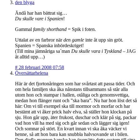
den blyga
Ändå har han bättrat sig…
Du skulle vare i Spanien
!
Gammal
family shorthand
= Spik i foten.
Uttalat av en farbror när
den gamle
inte åt upp sin gröt.
Spanien = Spanska inbördeskriget!
(Till mina jämnåriga sa´man
Du skulle vara i Tyskland
– JAG
åt alltid upp…)
#
28 februari 2008 07:58
Översättarhelena
Här är det fjortonåringen som har svårtast att passa tider. Och
om hela familjen ska åka nånstans tillsammans så står alla
utom hon och stampar i hallen, otåliga och genomsvettiga,
medan hon flänger runt och ”ska bara”. Nu har hon löst det så
här: Om vi till exempel ska till mormor och morfar och har
bestämt att vi åker prick halv elva, så ställer hon klockan på
sju. Hon går upp, äter frukost, duschar och klär på sig, packar
vad hon vill ha med sig och går sedan och lägger sig igen!
Och somnar på stört. En kvart innan vi ska åka väcker vi
henne, så att hon bara kan snubbla halvsovande ut i bilen.
Den djefla mannen kanske kan översätta detta system till sina