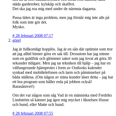
städa garderober, kylskåp och skafferi.
Det ska jag roa mig med under de närmsta dagarna.
Passa tiden är inga problem, men jag förstår mig inte alls på
folk som inte gör det.
Mysko.
#
28 februari 2008 07:17
görel
Jag är fullkomligt hopplös. Jag är en sån där optimist som tror
att jag alltid hinner göra en sak till. Dessutom har jag minne
som en guldfisk och glömmer saker som jag lovat att göra 30
sekunder tidigare. Men jag tar tekniken till hjälp – jag har en
välfungerande hjärnprotes i form av Outlooks kalender
synkad med mobiltelefonen och larm och påminnelser på
båda ställena. (Om någon av mina kunder läser detta – jag har
ett bra program som håller reda på jobben också!
Barasånivet!)
Om det var någon som såg Vad är en människa med Fredriks
Lindström så känner jag igen mig mycket i liknelsen Husse
och hund, eller Matte och hund.
#
28 februari 2008 07:55