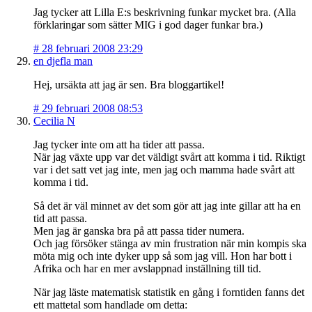
Jag tycker att Lilla E:s beskrivning funkar mycket bra. (Alla
förklaringar som sätter MIG i god dager funkar bra.)
#
28 februari 2008 23:29
en djefla man
Hej, ursäkta att jag är sen. Bra bloggartikel!
#
29 februari 2008 08:53
Cecilia N
Jag tycker inte om att ha tider att passa.
När jag växte upp var det väldigt svårt att komma i tid. Riktigt
var i det satt vet jag inte, men jag och mamma hade svårt att
komma i tid.
Så det är väl minnet av det som gör att jag inte gillar att ha en
tid att passa.
Men jag är ganska bra på att passa tider numera.
Och jag försöker stänga av min frustration när min kompis ska
möta mig och inte dyker upp så som jag vill. Hon har bott i
Afrika och har en mer avslappnad inställning till tid.
När jag läste matematisk statistik en gång i forntiden fanns det
ett mattetal som handlade om detta: