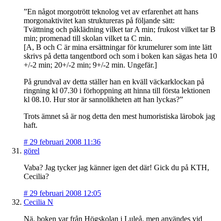
”En något morgotrött teknolog vet av erfarenhet att hans
morgonaktivitet kan struktureras på följande sätt:
Tvättning och påklädning vilket tar A min; frukost vilket tar B
min; promenad till skolan vilket ta C min.
[A, B och C är mina ersättningar för krumelurer som inte lätt
skrivs på detta tangentbord och som i boken kan sägas heta 10
+/-2 min; 20+/-2 min; 9+/-2 min. Ungefär.]
På grundval av detta ställer han en kväll väckarklockan på
ringning kl 07.30 i förhoppning att hinna till första lektionen
kl 08.10. Hur stor är sannolikheten att han lyckas?”
Trots ämnet så är nog detta den mest humoristiska lärobok jag
haft.
#
29 februari 2008 11:36
görel
Vaba? Jag tycker jag känner igen det där! Gick du på KTH,
Cecilia?
#
29 februari 2008 12:05
Cecilia N
Nä, boken var från Högskolan i Luleå, men användes vid