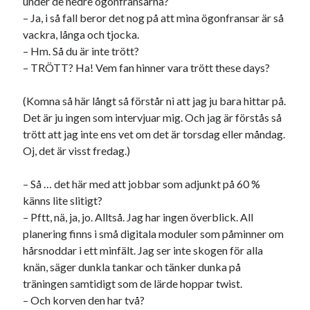
under de nedre ögonfransarna?
– Ja, i så fall beror det nog på att mina ögonfransar är så
vackra, långa och tjocka.
– Hm. Så du är inte trött?
– TRÖTT? Ha! Vem fan hinner vara trött these days?
(Komna så här långt så förstår ni att jag ju bara hittar på.
Det är ju ingen som intervjuar mig. Och jag är förstås så
trött att jag inte ens vet om det är torsdag eller måndag.
Oj, det är visst fredag.)
– Så … det här med att jobbar som adjunkt på 60 %
känns lite slitigt?
– Pftt, nä, ja, jo. Alltså. Jag har ingen överblick. All
planering finns i små digitala moduler som påminner om
hårsnoddar i ett minfält. Jag ser inte skogen för alla
knän, säger dunkla tankar och tänker dunka på
träningen samtidigt som de lärde hoppar twist.
– Och korven den har två?