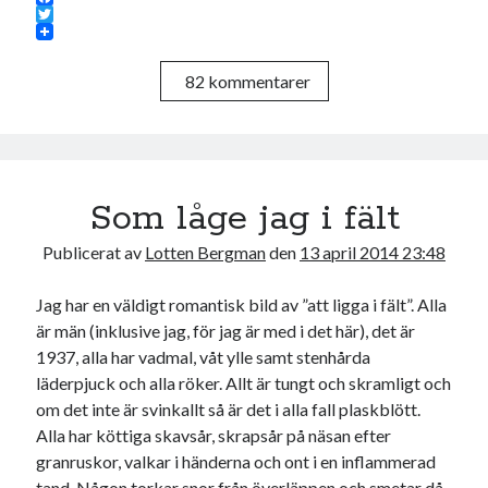
F
a
T
c
w
e
i
82 kommentarer
b
t
o
t
o
e
k
r
Som låge jag i fält
Publicerat av
Lotten Bergman
den
13 april 2014 23:48
Jag har en väldigt romantisk bild av ”att ligga i fält”. Alla
är män (inklusive jag, för jag är med i det här), det är
1937, alla har vadmal, våt ylle samt stenhårda
läderpjuck och alla röker. Allt är tungt och skramligt och
om det inte är svinkallt så är det i alla fall plaskblött.
Alla har köttiga skavsår, skrapsår på näsan efter
granruskor, valkar i händerna och ont i en inflammerad
tand. Någon torkar snor från överläppen och smetar då