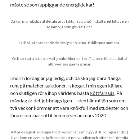
måste se som uppiggande energikickar!
Då kan man glädjas åt det absurda faktum att vi igår i skafferiet hittade en
sesamolja som gick ut 1999.
Och si, så spännande de designar bilarna i Eskilstuna numera.
Och apropå trött: kolla vad granbarkborren har fått jobba för att ta kål på
alla Sveriges gamla granar.
Imorrn lördag är jag ledig, och då ska jag bara flänga
runt på matcher, auktioner, i skogar, i min egen källare
och slutligen röra ihop världens bästa
köttfärssås
. På
måndag är det jobbdags igen – i den här miljön som om
två veckor kommer att vara knökfull med studenter och
lärare som har suttit hemma sedan mars 2020.
Allt är designat, arrangerat och välordnat samt tyyyst. (För ingen är där.)
Nyss kom en av mina kolleger längst ner vid pilen och rättade till det vita