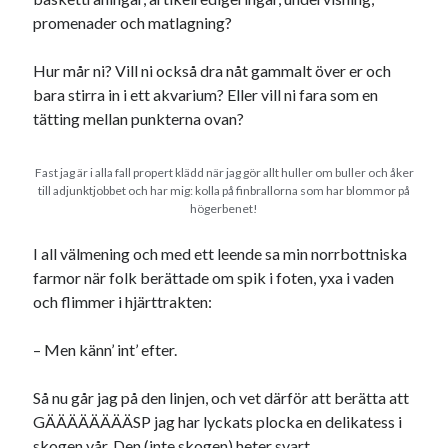
promenader och matlagning?
Hur mår ni? Vill ni också dra nåt gammalt över er och
bara stirra in i ett akvarium? Eller vill ni fara som en
tätting mellan punkterna ovan?
Fast jag är i alla fall propert klädd när jag gör allt huller om buller och åker
till adjunktjobbet och har mig: kolla på finbrallorna som har blommor på
högerbenet!
I all välmening och med ett leende sa min norrbottniska
farmor när folk berättade om spik i foten, yxa i vaden
och flimmer i hjärttrakten:
– Men känn’ int’ efter.
Så nu går jag på den linjen, och vet därför att berätta att
GÄÄÄÄÄÄÄÄSP jag har lyckats plocka en delikatess i
skogen vår. Den (inte skogen) heter svart