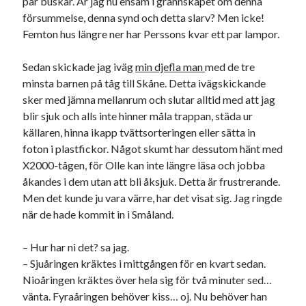
par buskar. Är jag nu ensam i grannskapet om denna
försummelse, denna synd och detta slarv? Men icke!
Femton hus längre ner har Perssons kvar ett par lampor.
Sedan skickade jag iväg
min djefla man
med de tre
minsta barnen på tåg till Skåne. Detta ivägskickande
sker med jämna mellanrum och slutar alltid med att jag
blir sjuk och alls inte hinner måla trappan, städa ur
källaren, hinna ikapp tvättsorteringen eller sätta in
foton i plastfickor. Något skumt har dessutom hänt med
X2000-tågen, för Olle kan inte längre läsa och jobba
åkandes i dem utan att bli åksjuk. Detta är frustrerande.
Men det kunde ju vara värre, har det visat sig. Jag ringde
när de hade kommit in i Småland.
– Hur har ni det? sa jag.
– Sjuåringen kräktes i mittgången för en kvart sedan.
Nioåringen kräktes över hela sig för två minuter sed…
vänta. Fyraåringen behöver kiss… oj. Nu behöver han