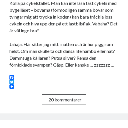
Kolla på cykelstället. Man kan inte låsa fast cykeln med
bygellåset – bovarna (förmodligen samma bovar som
tvingar mig att trycka in koden) kan bara tråckla loss
cykeln och hiva upp den på ett lastbilsflak. Vabaha? Det
är väl inge bra?
Jahaja. Här sitter jag mitt i natten och är hur pigg som
helst. Om man skulle ta och dansa lite hambo eller nåt?
Dammsuga källaren? Putsa silver? Rensa den
förnicklade svampen? Gäsp. Eller kanske … zzzzzzz …
F
a
T
c
w
e
i
20 kommentarer
b
t
o
t
o
e
k
r