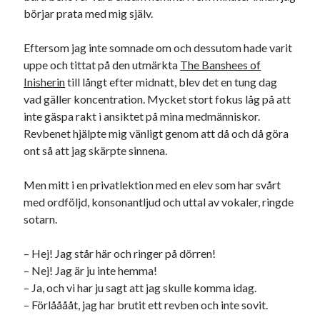
börjar prata med mig själv.
Eftersom jag inte somnade om och dessutom hade varit
Dessa har något helt annat gemensamt
uppe och tittat på den utmärkta
The Banshees of
En amerikansk språkpolis
Inisherin
till långt efter midnatt, blev det en tung dag
Fula biblioteksböcker
vad gäller koncentration. Mycket stort fokus låg på att
inte gäspa rakt i ansiktet på mina medmänniskor.
Revbenet hjälpte mig vänligt genom att då och då göra
Egna länkar
ont så att jag skärpte sinnena.
Bokstävlar & AI – mitt levebröd. Gå en kurs!
Men mitt i en privatlektion med en elev som har svårt
Den stora bloggläsarvärvsveckan
med ordföljd, konsonantljud och uttal av vokaler, ringde
Godisbrödet från himlen
sotarn.
Köttfärslimpan på allas läppar
Länkskolan
– Hej! Jag står här och ringer på dörren!
Lotten som Sommarpratare (i fantasin alltså: grupp på FB)
– Nej! Jag är ju inte hemma!
Vad ska du laga för mat idag? (Recept!)
– Ja, och vi har ju sagt att jag skulle komma idag.
– Förlååååt, jag har brutit ett revben och inte sovit.