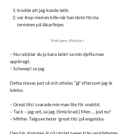
trodde att jag kunde latin
var ihop med en kille när han läste första
terminen på läkarlinjen.
Trött sparv. (Piaf jue.)
– Nu rabblar du ju bara latin! sa min djefla man
uppbragt.
– Schwwp! sa jag.
Detta stavas just så och uttalas ”
jå
” eftersom jag är
lulebo.
– Great tits! svarade min man lite för snabbt.
– Tack – jag vet, sa jag. (Smickrad.) Men … just nu?
– Mhfnn. Talgoxe heter ’great tits’ på engelska.
Den här dialogen är på riktigt tagen från verkligheten.