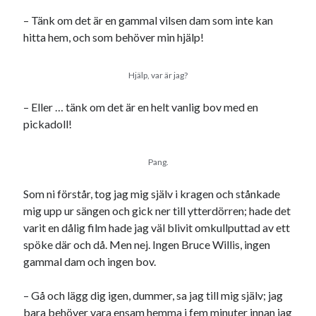
Julkalendern
Julkalenderfacit
– Tänk om det är en gammal vilsen dam som inte kan
julkalendern 2021
Julkalendern 2024
konst
hitta hem, och som behöver min hjälp!
minne
kåseri
mat
Lund
lifvet
minnen
Hjälp, var är jag?
mode
musik
museum
nostalgi
ord
– Eller … tänk om det är en helt vanlig bov med en
radio
recept
pickadoll!
resa
skola
reklam
sekrutt
språk
Pang.
sommar
språkpolis
svenska
tåg
tips
Som ni förstår, tog jag mig själv i kragen och stånkade
Stockholm
mig upp ur sängen och gick ner till ytterdörren; hade det
USA
varit en dålig film hade jag väl blivit omkullputtad av ett
spöke där och då. Men nej. Ingen Bruce Willis, ingen
gammal dam och ingen bov.
Dessa har något gemensamt
– Gå och lägg dig igen, dummer, sa jag till mig själv; jag
Fantastiskt välformulerad moderecensent
bara behöver vara ensam hemma i fem minuter innan jag
Onödiga citattecken