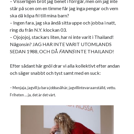
– Visserligen bröt jag benet i förrgår, men om jag inte
står på scen om en timme får jag inga pengar och vem
ska då köpa fil till mina barn?
– Ingen fara, jag ska ändå sitta uppe och jobba i natt,
ring du från N.Y. klockan 03.
– Ojojojoj, stackars liten, har ni inte varit i Thailand!
Någonsin? JAG HAR INTE VARIT UTOMLANDS
SEDAN 1988, OCH DÅ
FANNS
INTE THAILAND!
Efter sådant här gnöl drar vi alla kollektivt efter andan
och säger snabbt och tyst samt med en suck:
– Menjaja, jagvill ju bara jobbasåhär, jagvillintevaraanställd, vettu.
Friheten … ja, det är det värt.