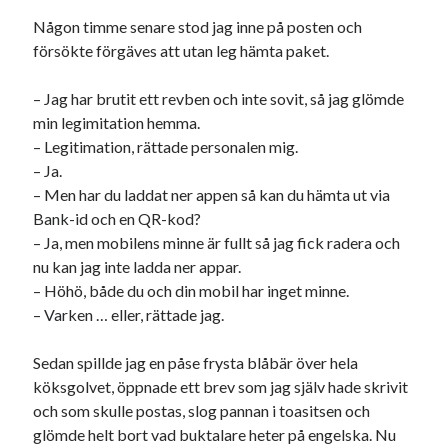
Meta
Någon timme senare stod jag inne på posten och
Logga in
försökte förgäves att utan leg hämta paket.
Flöde för inlägg
Flöde för kommentarer
– Jag har brutit ett revben och inte sovit, så jag glömde
WordPress.org
min legimitation hemma.
– Legitimation, rättade personalen mig.
– Ja.
– Men har du laddat ner appen så kan du hämta ut via
Bank-id och en QR-kod?
Pejpalla!
– Ja, men mobilens minne är fullt så jag fick radera och
nu kan jag inte ladda ner appar.
– Höhö, både du och din mobil har inget minne.
– Varken … eller, rättade jag.
Sedan spillde jag en påse frysta blåbär över hela
köksgolvet, öppnade ett brev som jag själv hade skrivit
Swish: 070-8885542
och som skulle postas, slog pannan i toasitsen och
glömde helt bort vad buktalare heter på engelska. Nu