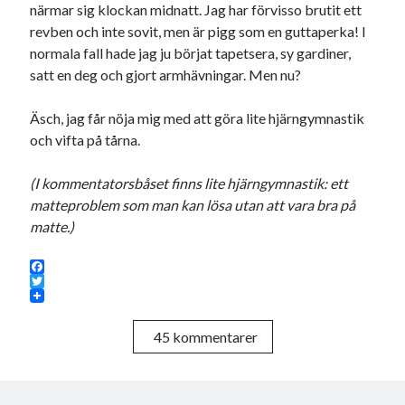
närmar sig klockan midnatt. Jag har förvisso brutit ett
revben och inte sovit, men är pigg som en guttaperka! I
normala fall hade jag ju börjat tapetsera, sy gardiner,
satt en deg och gjort armhävningar. Men nu?
Äsch, jag får nöja mig med att göra lite hjärngymnastik
och vifta på tårna.
(I kommentatorsbåset finns lite hjärngymnastik: ett
matteproblem som man kan lösa utan att vara bra på
matte.)
F
a
T
c
w
e
i
45 kommentarer
b
t
o
t
o
e
k
r