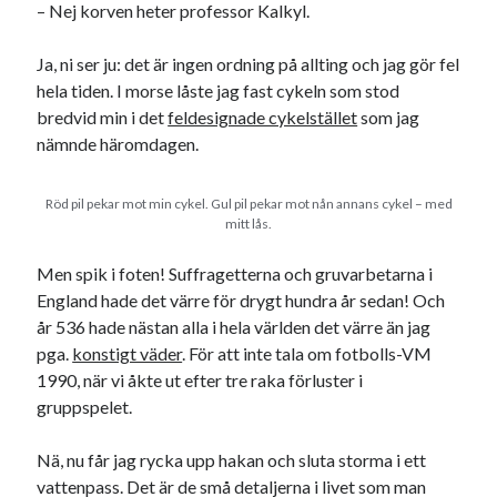
– Nej korven heter professor Kalkyl.
Ja, ni ser ju: det är ingen ordning på allting och jag gör fel
hela tiden. I morse låste jag fast cykeln som stod
bredvid min i det
feldesignade cykelstället
som jag
nämnde häromdagen.
Röd pil pekar mot min cykel. Gul pil pekar mot nån annans cykel – med
mitt lås.
Men spik i foten! Suffragetterna och gruvarbetarna i
England hade det värre för drygt hundra år sedan! Och
år 536 hade nästan alla i hela världen det värre än jag
pga.
konstigt väder
. För att inte tala om fotbolls-VM
1990, när vi åkte ut efter tre raka förluster i
gruppspelet.
Nä, nu får jag rycka upp hakan och sluta storma i ett
vattenpass. Det är de små detaljerna i livet som man