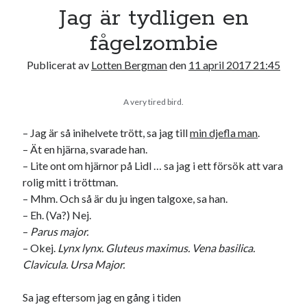
Jag är tydligen en
fågelzombie
Publicerat av
Lotten Bergman
den
11 april 2017 21:45
A very tired bird.
– Jag är så inihelvete trött, sa jag till
min djefla man
.
– Ät en hjärna, svarade han.
– Lite ont om hjärnor på Lidl … sa jag i ett försök att vara
rolig mitt i tröttman.
– Mhm. Och så är du ju ingen talgoxe, sa han.
– Eh. (Va?) Nej.
–
Parus major.
– Okej.
Lynx lynx. Gluteus maximus. Vena basilica.
Clavicula. Ursa Major.
Sa jag eftersom jag en gång i tiden