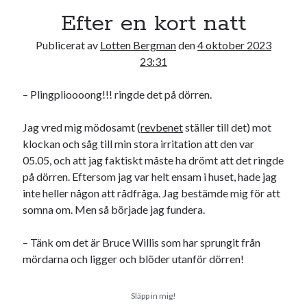
Efter en kort natt
Publicerat av
Lotten Bergman
den
4 oktober 2023
23:31
Kategorier
– Plingplioooong!!! ringde det på dörren.
Kategorier
Jag vred mig mödosamt (
revbenet
ställer till det) mot
klockan och såg till min stora irritation att den var
05.05, och att jag faktiskt måste ha drömt att det ringde
Etiketter
på dörren. Eftersom jag var helt ensam i huset, hade jag
inte heller någon att rådfråga. Jag bestämde mig för att
#blogg100
allmänbildning
barn
somna om. Men så började jag fundera.
barnen
basket
corona
bil
– Tänk om det är Bruce Willis som har sprungit från
död
film
mördarna och ligger och blöder utanför dörren!
England
fest
fotboll
jobb
historia
hotell
Släpp in mig!