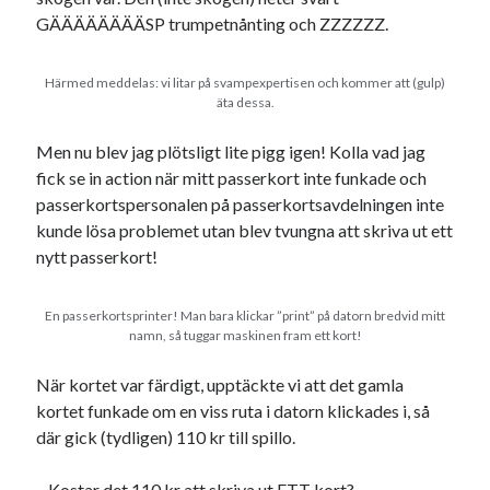
GÄÄÄÄÄÄÄÄSP trumpetnånting och ZZZZZZ.
Härmed meddelas: vi litar på svampexpertisen och kommer att (gulp)
äta dessa.
Men nu blev jag plötsligt lite pigg igen! Kolla vad jag
fick se in action när mitt passerkort inte funkade och
passerkortspersonalen på passerkortsavdelningen inte
kunde lösa problemet utan blev tvungna att skriva ut ett
nytt passerkort!
En passerkortsprinter! Man bara klickar ”print” på datorn bredvid mitt
namn, så tuggar maskinen fram ett kort!
När kortet var färdigt, upptäckte vi att det gamla
kortet funkade om en viss ruta i datorn klickades i, så
där gick (tydligen) 110 kr till spillo.
– Kostar det 110 kr att skriva ut ETT kort?