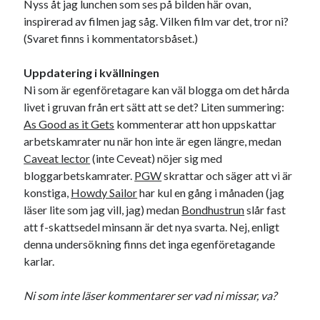
Nyss åt jag lunchen som ses på bilden här ovan,
inspirerad av filmen jag såg. Vilken film var det, tror ni?
(Svaret finns i kommentatorsbåset.)
Uppdatering i kvällningen
Ni som är egenföretagare kan väl blogga om det hårda
livet i gruvan från ert sätt att se det? Liten summering:
As Good as it Gets
kommenterar att hon uppskattar
arbetskamrater nu när hon inte är egen längre, medan
Caveat lector
(inte Ceveat) nöjer sig med
bloggarbetskamrater.
PGW
skrattar och säger att vi är
konstiga,
Howdy Sailor
har kul en gång i månaden (jag
läser lite som jag vill, jag) medan
Bondhustrun
slår fast
att f-skattsedel minsann är det nya svarta. Nej, enligt
denna undersökning finns det inga egenföretagande
karlar.
Ni som inte läser kommentarer ser vad ni missar, va?