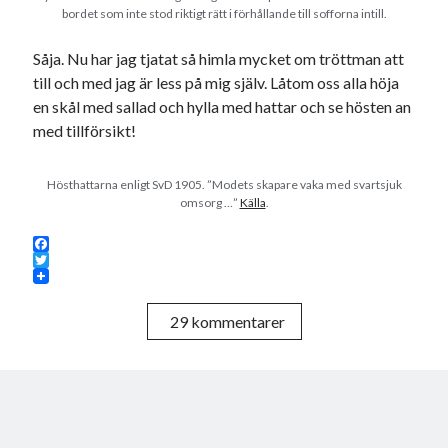
bordet som inte stod riktigt rätt i förhållande till sofforna intill.
Såja. Nu har jag tjatat så himla mycket om tröttman att
till och med jag är less på mig själv. Låtom oss alla höja
en skål med sallad och hylla med hattar och se hösten an
med tillförsikt!
Hösthattarna enligt SvD 1905. ”Modets skapare vaka med svartsjuk
omsorg …”
Källa
.
F
a
T
c
w
e
i
29 kommentarer
b
t
o
t
o
e
k
r