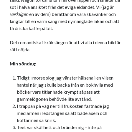
sot i halva ansiktet från det eviga eldandet. Vi (jag är
verkligen
en av dem) berättar om våra skavanker och
längtar till en varm säng med nymanglade lakan och att
få dricka kaffe på bit.
Det romantiska i kråksången är att vi alla i denna bild är
rätt nöjda.
Min söndag:
Tidigt i morse slog jag vänster hälsena i en vilsen
hantel när jag skulle backa från en bokhylla med
böcker vars titlar hade krympt såpass att
gammelögonen behövde lite avstånd.
I trappan på väg ner till frukosten fastnade jag
med ärmen i ledstången så att både axeln och
koftärmen sa knirk.
Teet var skållhett och brände mig – inte på