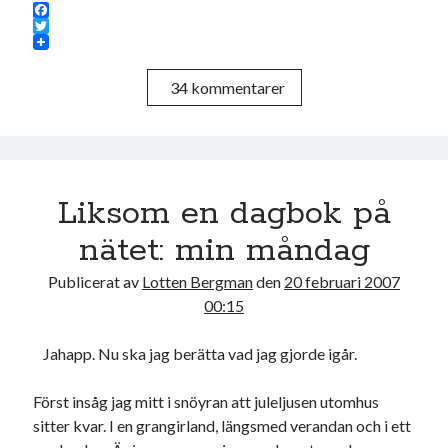
F
a
T
c
w
e
i
34 kommentarer
b
t
o
t
o
e
k
r
Liksom en dagbok på
nätet: min måndag
Publicerat av
Lotten Bergman
den
20 februari 2007
00:15
Jahapp. Nu ska jag berätta vad jag gjorde igår.
Först insåg jag mitt i snöyran att juleljusen utomhus
sitter kvar. I en grangirland, längsmed verandan och i ett