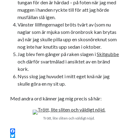
tungan för den är härdad – på foten när jag med
muggen i handen ryckte till för att jag hörde
musfällan slå igen.
Vänster lillfingernagel bröts tvärt av (som nu
naglar som är mjuka som öronbrosk kan brytas
av) när jag skulle pilla upp en skosnöreknut som
nog inte har knutits upp sedan i oktober.
Jag blev fem gånger på raken slagen i
Skitgubbe
och därför svartmålad i ansiktet av en bränd
kork.
Nyss slog jag huvudet i mitt eget knä när jag
skulle göra en ny sit up.
Med andra ord känner jag mig precis så här:
Trött, lite sliten och väldigt nöjd.
F