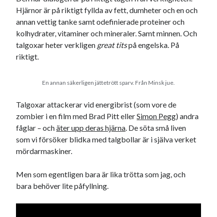
Hjärnor är på riktigt fyllda av fett, dumheter och en och
annan vettig tanke samt odefinierade proteiner och
kolhydrater, vitaminer och mineraler. Samt minnen. Och
talgoxar heter verkligen
great tits
på engelska. På
riktigt.
En annan säkerligen jättetrött sparv. Från Minsk jue.
Talgoxar attackerar vid energibrist (som vore de
zombier i en film med Brad Pitt eller
Simon Pegg
) andra
fåglar – och
äter upp deras hjärna
. De söta små liven
som vi försöker blidka med talgbollar är i själva verket
mördarmaskiner.
Men som egentligen bara är lika trötta som jag, och
bara behöver lite påfyllning.