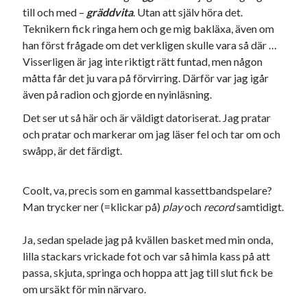
till och med –
gräddvita
. Utan att själv höra det.
Teknikern fick ringa hem och ge mig bakläxa, även om
han först frågade om det verkligen skulle vara så där …
Visserligen är jag inte riktigt rätt funtad, men någon
måtta får det ju vara på förvirring. Därför var jag igår
även på radion och gjorde en nyinläsning.
Det ser ut så här och är väldigt datoriserat. Jag pratar
och pratar och markerar om jag läser fel och tar om och
swåpp, är det färdigt.
Coolt, va, precis som en gammal kassettbandspelare?
Man trycker ner (=klickar på)
play
och
record
samtidigt.
Ja, sedan spelade jag på kvällen basket med min onda,
lilla stackars vrickade fot och var så himla kass på att
passa, skjuta, springa och hoppa att jag till slut fick be
om ursäkt för min närvaro.