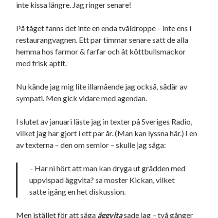
inte kissa längre. Jag ringer senare!
På tåget fanns det inte en enda tvåldroppe – inte ens i
restaurangvagnen. Ett par timmar senare satt de alla
hemma hos farmor & farfar och åt köttbullsmackor
med frisk aptit.
Nu kände jag mig lite illamående jag också, sådär av
sympati. Men gick vidare med agendan.
I slutet av januari läste jag in texter på Sveriges Radio,
vilket jag har gjort i ett par år. (
Man kan lyssna här.
) I en
av texterna – den om semlor – skulle jag säga:
– Har ni hört att man kan dryga ut grädden med
uppvispad äggvita? sa moster Kickan, vilket
satte igång en het diskussion.
Men istället för att säga
äggvita
sade jag – två gånger