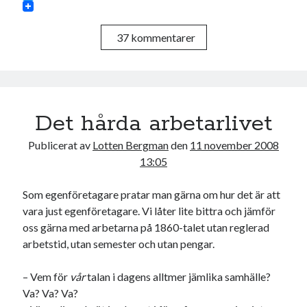
a
T
c
w
e
i
37 kommentarer
b
t
o
t
o
e
k
r
Det hårda arbetarlivet
Publicerat av
Lotten Bergman
den
11 november 2008
13:05
Som egenföretagare pratar man gärna om hur det är att
vara just egenföretagare. Vi låter lite bittra och jämför
oss gärna med arbetarna på 1860-talet utan reglerad
arbetstid, utan semester och utan pengar.
– Vem för
vår
talan i dagens alltmer jämlika samhälle?
Va? Va? Va?