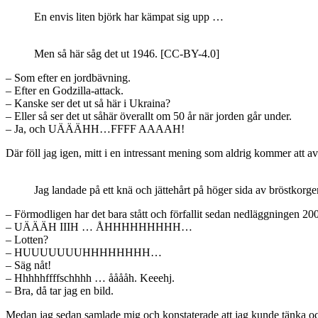
En envis liten björk har kämpat sig upp …
Men så här såg det ut 1946. [CC-BY-4.0]
– Som efter en jordbävning.
– Efter en Godzilla-attack.
– Kanske ser det ut så här i Ukraina?
– Eller så ser det ut såhär överallt om 50 år när jorden går under.
– Ja, och UÄÄÄHH…FFFF AAAAH!
Där föll jag igen, mitt i en intressant mening som aldrig kommer att av
Jag landade på ett knä och jättehårt på höger sida av bröstkorge
– Förmodligen har det bara stått och förfallit sedan nedläggningen 2
– UÄÄÄH IIIH … ÅHHHHHHHHH…
– Lotten?
– HUUUUUUUHHHHHHHH…
– Säg nåt!
– Hhhhhffffschhhh … ååååh. Keeehj.
– Bra, då tar jag en bild.
Medan jag sedan samlade mig och konstaterade att jag kunde tänka o