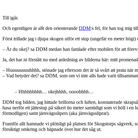
Till igår.
Och egentligen är allt den orienterande
DDM
:s fel, för han tog mig t
Först trillade jag i djupa skogen utför ett stup (ungefär en meter högt)
– Är du okej? sa DDM medan han famlade efter mobilen för att förev
Ja, det har ni förstått nu med anledning av bilderna här: mitt promenads
– Huuuuuuuuhhhh, stönade jag eftersom det är så svårt att prata när m
– Vad betyder det? sa DDM, som om vi inte alls hade varit tillsamma
– Hhhhhhhhh… okejhhhh‚ oooohhhh…
DDM tog bilden, jag hittade brillorna och luften, konstaterade skrapsår
hasa nerför ett jättestup på säkert tio meter samtidigt som vi höll i en
förmodligen) samt järnvägsslipers (aka järnvägssliprar).
Framför allt hamnade vi plötsligt på platsen för Skogstorps sågverk, s
försiktigt omkring och häpnade över hur det såg ut.