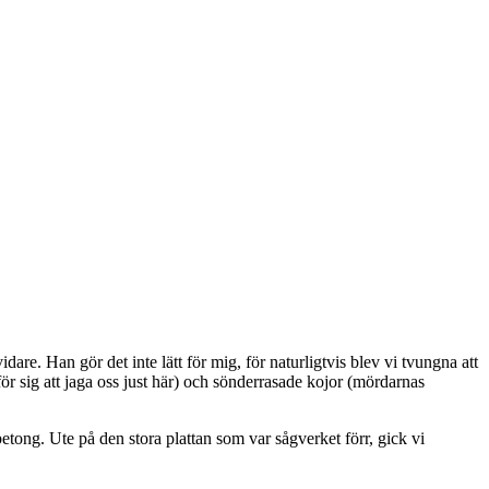
are. Han gör det inte lätt för mig, för naturligtvis blev vi tvungna att
för sig att jaga oss just här) och sönderrasade kojor (mördarnas
etong. Ute på den stora plattan som var sågverket förr, gick vi