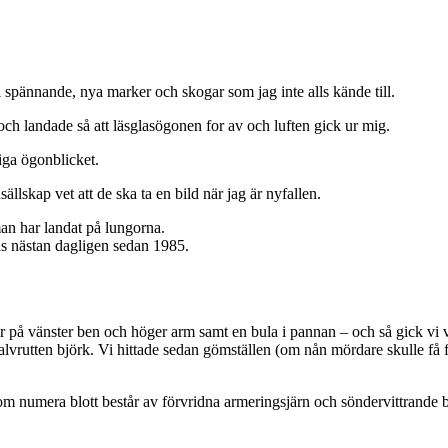
ill spännande, nya marker och skogar som jag inte alls kände till.
 och landade så att läsglasögonen for av och luften gick ur mig.
iga ögonblicket.
ällskap vet att de ska ta en bild när jag är nyfallen.
an har landat på lungorna.
ns nästan dagligen sedan 1985.
 på vänster ben och höger arm samt en bula i pannan – och så gick vi vid
 halvrutten björk. Vi hittade sedan gömställen (om nån mördare skulle få 
om numera blott består av förvridna armeringsjärn och söndervittrande b