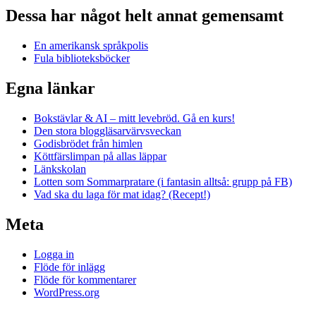
Dessa har något helt annat gemensamt
En amerikansk språkpolis
Fula biblioteksböcker
Egna länkar
Bokstävlar & AI – mitt levebröd. Gå en kurs!
Den stora bloggläsarvärvsveckan
Godisbrödet från himlen
Köttfärslimpan på allas läppar
Länkskolan
Lotten som Sommarpratare (i fantasin alltså: grupp på FB)
Vad ska du laga för mat idag? (Recept!)
Meta
Logga in
Flöde för inlägg
Flöde för kommentarer
WordPress.org