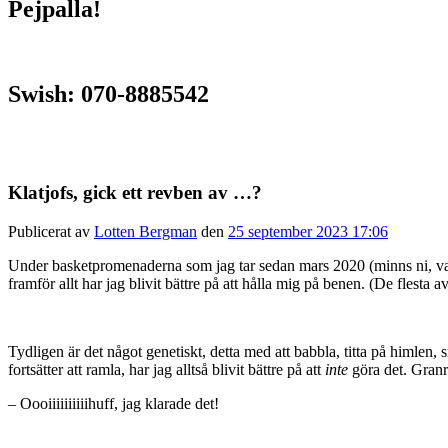
Pejpalla!
Swish: 070-8885542
Klatjofs, gick ett revben av …?
Publicerat av
Lotten Bergman
den
25 september 2023 17:06
Under basketpromenaderna som jag tar sedan mars 2020 (minns ni, vahe
framför allt har jag blivit bättre på att hålla mig på benen. (De flesta 
Tydligen är det något genetiskt, detta med att babbla, titta på himle
fortsätter att ramla, har jag alltså blivit bättre på att
inte
göra det. Granru
– Oooiiiiiiiiiihuff, jag klarade det!