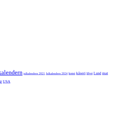
kalendern
mat
kåseri
Lund
julkalendern 2021
Julkalendern 2024
konst
lifvet
g
USA