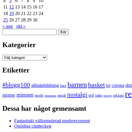
4
5
6
7
8
9
10
11
12
13
14
15
16
17
18
19
20
21
22
23
24
25
26
27
28
29
30
« aug
okt »
Sök
Kategorier
Kategorier
Etiketter
barnen
#blogg100
basket
allmänbildning
corona
dö
bil
barn
re
nostalgi
minnen
minne
mode
ord
reklam
musik
radio
museum
recept
Dessa har något gemensamt
Fantastiskt välformulerad moderecensent
Onödiga citattecken