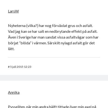
LarsW
Nyheterna (vilka?) har nog förväxlat grus och asfalt.
Vad jag kan se har salt en nedbrytande effekt på asfalt.
Även i Sverige har man sandat vissa asfaltvägar som har
börjat ”blöda” i värmen. Särskilt nylagd asfalt gör det
lätt.
#
5 juli 2015 12:23
Annika
Pysseliten, när min andra hälft tittade över min axel på