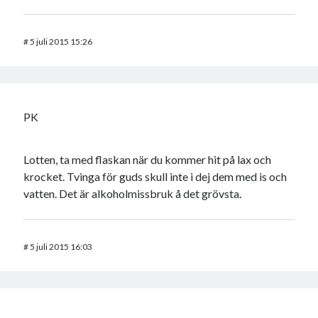
#
5 juli 2015 15:26
PK
Lotten, ta med flaskan när du kommer hit på lax och
krocket. Tvinga för guds skull inte i dej dem med is och
vatten. Det är alkoholmissbruk å det grövsta.
#
5 juli 2015 16:03