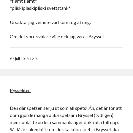
*flämt flämt*
*pliskiplaskipliski svettstänk*
Ursäkta, jag vet inte vad som tog åt mig.
Om det vore svalare ville ock jag vara i Bryssel …
#
5 juli 2015 19:02
Pysseliten
Den där spetsen ser ju ut som all spets! Åh, det är för att
dom gjorde många olika spetsar i Bryssel (tydligen),
men coolaste ordet i sammanhanget dök i alla fall upp.
Så då är saken biff: om du ska köpa spets i Bryssel ska