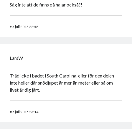
Säg inte att de finns på hajar också?!
#
5 juli 2015 22:58
LarsW
Träd icke i badet i South Carolina, eller för den delen
inte heller där snödjupet är mer än meter eller så om
livet är dig järt.
#
5 juli 2015 23:14