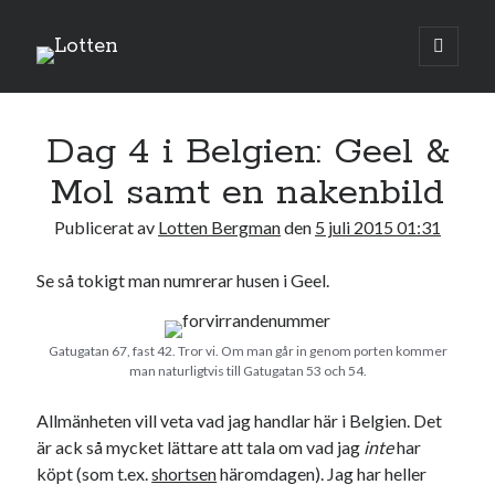
Lotten
öppna
primär
Sidopanel
meny
juli 2015
Dag 4 i Belgien: Geel &
M
T
O
T
F
L
S
Mol samt en nakenbild
1
2
3
4
5
Publicerat av
Lotten Bergman
den
5 juli 2015 01:31
6
7
8
9
10
11
12
13
14
15
16
17
18
19
Se så tokigt man numrerar husen i Geel.
20
21
22
23
24
25
26
27
28
29
30
31
Gatugatan 67, fast 42. Tror vi. Om man går in genom porten kommer
man naturligtvis till Gatugatan 53 och 54.
« jun
aug »
Allmänheten vill veta vad jag handlar här i Belgien. Det
är ack så mycket lättare att tala om vad jag
inte
har
Sök
köpt (som t.ex.
shortsen
häromdagen). Jag har heller