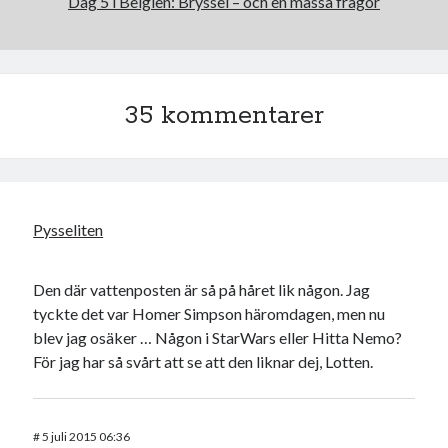
Dag 5 i Belgien: Bryssel – och en massa frågor
35 kommentarer
Pysseliten
Den där vattenposten är så på håret lik någon. Jag
tyckte det var Homer Simpson häromdagen, men nu
blev jag osäker … Någon i StarWars eller Hitta Nemo?
För jag har så svårt att se att den liknar dej, Lotten.
#
5 juli 2015 06:36