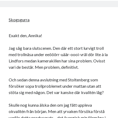
Skogsgurra
Exakt den, Annika!
Jag såg bara slutscenen. Den där ett stort lurvigt troll
med trollnäsa under eeööörr-uäär-oooi-vrål dör lite à la
Lindfors medan kamerakillen har sina problem. Ovisst
vari de består. Men problem, definitivt.
Och sedan denna avslutning med Stoltenberg som
försöker sopa trollproblemet under mattan utan att
stöta sig med någon. Det var kanske där kvalitén låg?
Skulle nog kunna älska den om jag fått uppleva
okvalitén från början. Men att yrvaken försöka förstå
varför detta producerats – det övergick min förmåga i