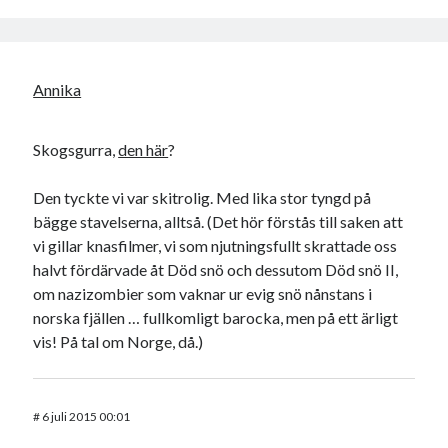
Annika
Skogsgurra,
den här
?
Den tyckte vi var skitrolig. Med lika stor tyngd på
bägge stavelserna, alltså. (Det hör förstås till saken att
vi gillar knasfilmer, vi som njutningsfullt skrattade oss
halvt fördärvade åt Död snö och dessutom Död snö II,
om nazizombier som vaknar ur evig snö nånstans i
norska fjällen … fullkomligt barocka, men på ett ärligt
vis! På tal om Norge, då.)
#
6 juli 2015 00:01