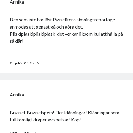
Annika
Den som inte har läst Pysselitens simningsreportage
anmodas att genast gå och göra det.
Pliskiplaskipliskiplask, det verkar liksom kul att hålla på
så där!
#
5 juli 2015 18:56
Annika
Bryssel.
Brysselspets
! Fler klänningar! Klänningar som
fullkomligt dryper av spetsar! Köp!