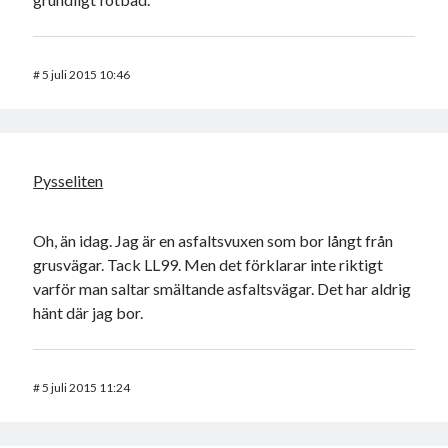
#
5 juli 2015 10:46
Pysseliten
Oh, än idag. Jag är en asfaltsvuxen som bor långt från
grusvägar. Tack LL99. Men det förklarar inte riktigt
varför man saltar smältande asfaltsvägar. Det har aldrig
hänt där jag bor.
#
5 juli 2015 11:24