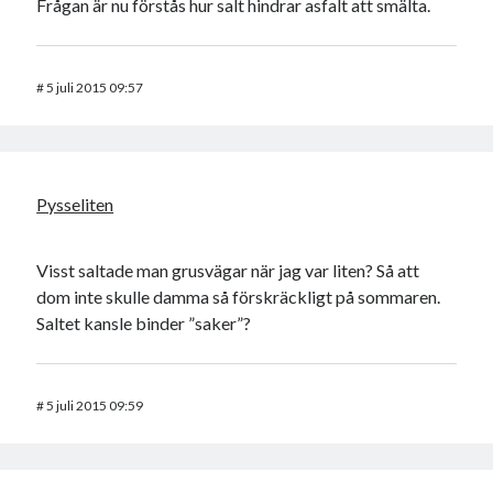
Frågan är nu förstås hur salt hindrar asfalt att smälta.
#
5 juli 2015 09:57
Pysseliten
Visst saltade man grusvägar när jag var liten? Så att
dom inte skulle damma så förskräckligt på sommaren.
Saltet kansle binder ”saker”?
#
5 juli 2015 09:59