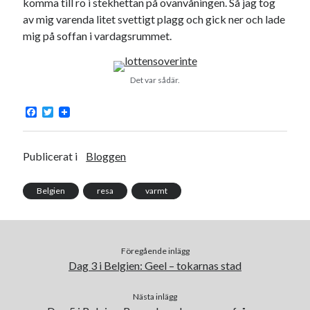
komma till ro i stekhettan på ovanvåningen. Så jag tog
av mig varenda litet svettigt plagg och gick ner och lade
mig på soffan i vardagsrummet.
Det var sådär.
F
T
a
w
c
i
e
t
b
t
Publicerat i
Bloggen
o
e
o
r
k
Belgien
resa
varmt
Föregående inlägg
Dag 3 i Belgien: Geel – tokarnas stad
Nästa inlägg