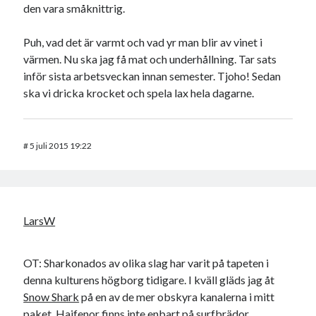
den vara småknittrig.
Puh, vad det är varmt och vad yr man blir av vinet i
värmen. Nu ska jag få mat och underhållning. Tar sats
inför sista arbetsveckan innan semester. Tjoho! Sedan
ska vi dricka krocket och spela lax hela dagarne.
#
5 juli 2015 19:22
LarsW
OT: Sharkonados av olika slag har varit på tapeten i
denna kulturens högborg tidigare. I kväll gläds jag åt
Snow Shark
på en av de mer obskyra kanalerna i mitt
paket. Hajfenor finns inte enbart på surfbrädor…