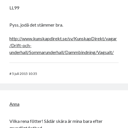
LL99
Pyss, jodå det stämmer bra.
http://www.kunskapdirekt.se/sv/KunskapDirekt/vagar
/Drift-och-
underhall/Sommarunderhall/Dammbindning/Vagsalt/
#
5 juli 2015 10:35
Anna
Vilka rena fötter! Sådär skära är mina bara efter
grundligt fotbad.