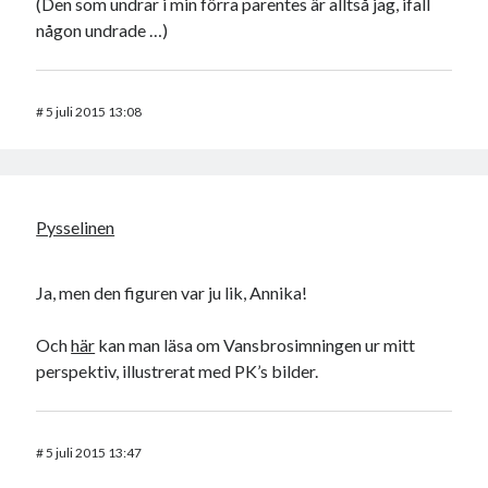
(Den som undrar i min förra parentes är alltså jag, ifall
någon undrade …)
#
5 juli 2015 13:08
Pysselinen
Ja, men den figuren var ju lik, Annika!
Och
här
kan man läsa om Vansbrosimningen ur mitt
perspektiv, illustrerat med PK’s bilder.
#
5 juli 2015 13:47