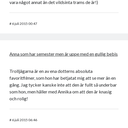
vara något annat än det vildsinta trams de är!)
#
6 juli 2015 00:47
Anna som har semester men är uppe med en gullig bebis
Trolljägarna är en av ena dotterns absoluta
favoritfilmer, som hon har betjatat mig att se mer än en
gång. Jag tycker kanske inte att den är fullt så underbar
som hon, men håller med Annika om att den är knasig
och rolig!
#
6 juli 2015 06:46