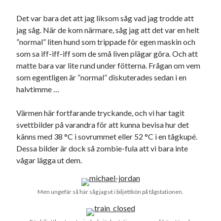
Det var bara det att jag liksom såg vad jag trodde att
Dessa har något helt annat gemensamt
jag såg. När de kom närmare, såg jag att det var en helt
En amerikansk språkpolis
”normal” liten hund som trippade för egen maskin och
Fula biblioteksböcker
som sa iff-iff-iff som de små liven plägar göra. Och att
matte bara var lite rund under fötterna. Frågan om vem
som egentligen är ”normal” diskuterades sedan i en
Egna länkar
halvtimme …
Bokstävlar & AI – mitt levebröd. Gå en kurs!
Värmen här fortfarande tryckande, och vi har tagit
Den stora bloggläsarvärvsveckan
svettbilder på varandra för att kunna bevisa hur det
Godisbrödet från himlen
känns med 38 °C i sovrummet eller 52 °C i en tågkupé.
Köttfärslimpan på allas läppar
Dessa bilder är dock så zombie-fula att vi bara inte
Länkskolan
vågar lägga ut dem.
Lotten som Sommarpratare (i fantasin alltså: grupp på FB)
Vad ska du laga för mat idag? (Recept!)
Men ungefär så här såg jag ut i biljettkön på tågstationen.
Meta