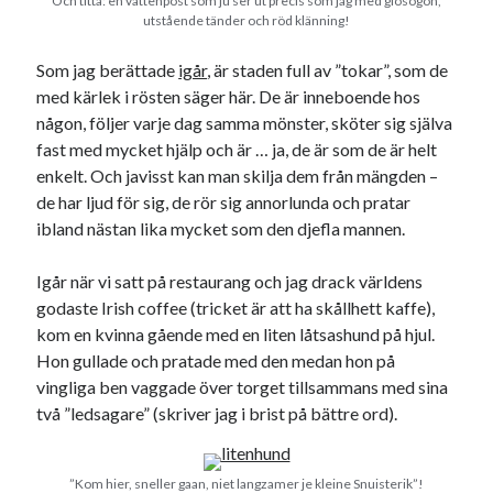
Och titta: en vattenpost som ju ser ut precis som jag med glosögon,
julkalendern 2021
Julkalendern 2024
konst
utstående tänder och röd klänning!
minne
kåseri
mat
Lund
lifvet
Som jag berättade
igår
, är staden full av ”tokar”, som de
minnen
mode
musik
museum
med kärlek i rösten säger här. De är inneboende hos
någon, följer varje dag samma mönster, sköter sig själva
nostalgi
ord
radio
recept
fast med mycket hjälp och är … ja, de är som de är helt
resa
enkelt. Och javisst kan man skilja dem från mängden –
skola
reklam
sekrutt
de har ljud för sig, de rör sig annorlunda och pratar
språk
sommar
språkpolis
ibland nästan lika mycket som den djefla mannen.
svenska
tåg
tips
Stockholm
Igår när vi satt på restaurang och jag drack världens
USA
godaste Irish coffee (tricket är att ha skållhett kaffe),
kom en kvinna gående med en liten låtsashund på hjul.
Hon gullade och pratade med den medan hon på
vingliga ben vaggade över torget tillsammans med sina
Dessa har något gemensamt
två ”ledsagare” (skriver jag i brist på bättre ord).
Fantastiskt välformulerad moderecensent
Onödiga citattecken
”Kom hier, sneller gaan, niet langzamer je kleine Snuisterik”!