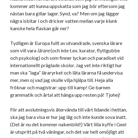
kommer att kunna uppskatta som jag bör eftersom jag
nästan bara gillar lager. Synd, va? Men om jag lägger
några isbitar i och dricker vatten mellan varje klunk
kanske hela flaskan går ner?
Tydligen är Europa fullt av utvandrade, svenska lärare
som vill vara
lärare
(och inte t.ex. kurator, flyttgubbe
och psykolog) och som finner lyckan och paradiset vid
internationellt präglade skolor. Jag vet inte riktigt hur
man ska ”laga” läraryrket och låta lärarna få undervisa
mer, men oj vad jag skulle vilja hjälpa till. Heja alla
fröknar och magistrar: upp till kamp! Ge barnen
grammatik och årtal att hänga upp resten på! Tjohej!
För att avslutningsvis återvända till vårt lidande i hettan,
ska jag bara visa er hur jag låg och inte kunde sova inatt.
(Det är nu det kommer nakenbild!) Vårt lilla kyffe i Geel
är utspritt på två våningar, och det var helt omöjligt att