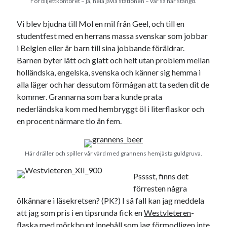
För biljettkontoret – ja, hela jävla stationen – var så här stängd.
Logga in
Flöde för inlägg
Vi blev bjudna till Mol en mil från Geel, och till en
Flöde för kommentarer
studentfest med en herrans massa svenskar som jobbar
WordPress.org
i Belgien eller är barn till sina jobbande föräldrar.
Barnen byter lätt och glatt och helt utan problem mellan
holländska, engelska, svenska och känner sig hemma i
alla läger och har dessutom förmågan att ta seden dit de
kommer. Grannarna som bara kunde prata
Pejpalla!
nederländska kom med hembryggt öl i literflaskor och
en procent närmare tio än fem.
Här dräller och spiller vår värd med grannens hemjästa guldgruva.
Psssst, finns det
Swish: 070-8885542
förresten några
ölkännare i läsekretsen? (PK?) I så fall kan jag meddela
att jag som pris i en tipsrunda fick en
Westvleteren
-
flaska med mörkbrunt innehåll som jag förmodligen inte