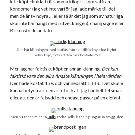
inte köpt choklad till samma kilopris som saffran,
kondomer (jag vet inte varför jag lade märke till det,
men de är svindyra … eller så är det jag som av naturliga
skäl inte har hängt med i utvecklingen), champagne eller
Kategorier
Birkenstocksandaler.
Kategorier
Den här klänningen med blixtlås från axel till fotknyla har jag inte
heller köpt, trots att den bara kostade 25 €.
Etiketter
Men jag har faktiskt köpt en annan klänning.
Det kan
faktiskt vara den allra finaste klänningen i hela världen.
#blogg100
allmänbildning
barn
Den hade kostat 45 € och var nedsatt till 4 €. Det skulle
kunna betyda att den är ful och att jag har helt fel smak
barnen
basket
corona
bil
eller att den är felsydd och endast passar på en elefant.
död
film
England
fest
fotboll
jobb
historia
hotell
Men nu är den min! En
Bulls
, förlåt Dolls-klänning! Jag är så snygg i den!
Julkalendern
Julkalenderfacit