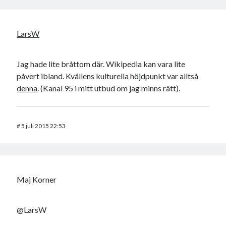
LarsW
Jag hade lite bråttom där. Wikipedia kan vara lite
påvert ibland. Kvällens kulturella höjdpunkt var alltså
denna
. (Kanal 95 i mitt utbud om jag minns rätt).
#
5 juli 2015 22:53
Maj Korner
@LarsW