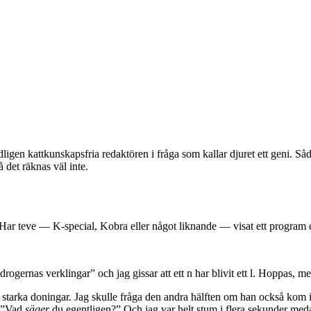
en kattkunskapsfria redaktören i fråga som kallar djuret ett geni. Sådan
 det räknas väl inte.
n. Har teve — K-special, Kobra eller något liknande — visat ett program 
drogernas verklingar” och jag gissar att ett n har blivit ett l. Hoppas, me
starka doningar. Jag skulle fråga den andra hälften om han också kom i
n ”Vad
säger
du egentligen?” Och jag var helt stum i flera sekunder medan