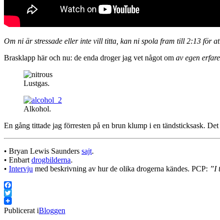
Om ni är stressade eller inte vill titta, kan ni spola fram till 2:13 fö
Brasklapp här och nu: de enda droger jag vet något om
av egen erfar
Lustgas.
Alkohol.
En gång tittade jag förresten på en brun klump i en tändsticksask. D
• Bryan Lewis Saunders
sajt
.
• Enbart
drogbilderna
.
•
Intervju
med beskrivning av hur de olika drogerna kändes. PCP:
”I 
Facebook
Twitter
Publicerat i
Bloggen