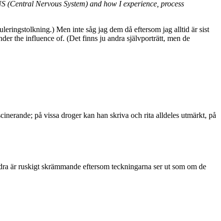
 CNS (Central Nervous System) and how I experience, process
eringstolkning.) Men inte såg jag dem då eftersom jag alltid är sist
r the influence of. (Det finns ju andra självporträtt, men de
ascinerande; på vissa droger kan han skriva och rita alldeles utmärkt, på
 Andra är ruskigt skrämmande eftersom teckningarna ser ut som om de