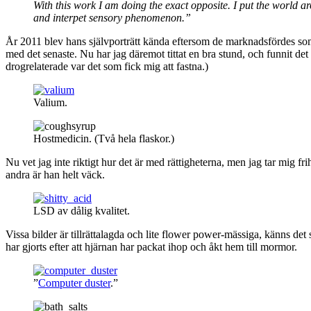
With this work I am doing the exact opposite. I put the world 
and interpet sensory phenomenon.”
År 2011 blev hans självporträtt kända eftersom de marknadsfördes som ”
med det senaste. Nu har jag däremot tittat en bra stund, och funnit de
drogrelaterade var det som fick mig att fastna.)
Valium.
Hostmedicin. (Två hela flaskor.)
Nu vet jag inte riktigt hur det är med rättigheterna, men jag tar mig fr
andra är han helt väck.
LSD av dålig kvalitet.
Vissa bilder är tillrättalagda och lite flower power-mässiga, känns d
har gjorts efter att hjärnan har packat ihop och åkt hem till mormor.
”
Computer duster
.”