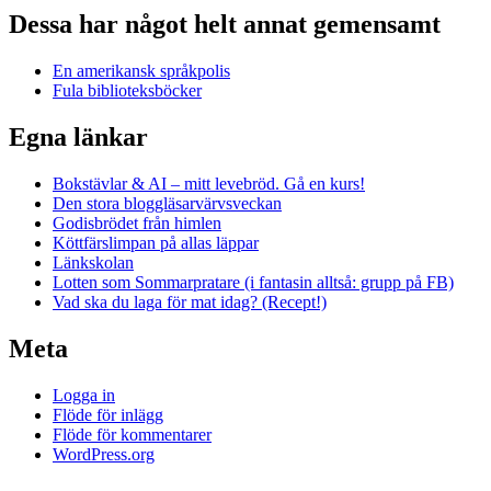
Dessa har något helt annat gemensamt
En amerikansk språkpolis
Fula biblioteksböcker
Egna länkar
Bokstävlar & AI – mitt levebröd. Gå en kurs!
Den stora bloggläsarvärvsveckan
Godisbrödet från himlen
Köttfärslimpan på allas läppar
Länkskolan
Lotten som Sommarpratare (i fantasin alltså: grupp på FB)
Vad ska du laga för mat idag? (Recept!)
Meta
Logga in
Flöde för inlägg
Flöde för kommentarer
WordPress.org