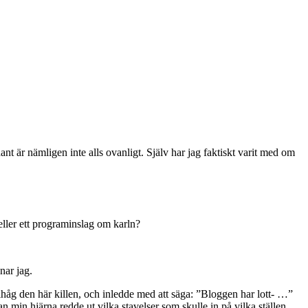
t är nämligen inte alls ovanligt. Själv har jag faktiskt varit med om
eller ett programinslag om karln?
nar jag.
håg den här killen, och inledde med att säga: ”Bloggen har lott- …”
 min hjärna redde ut vilka stavelser som skulle in på vilka ställen,