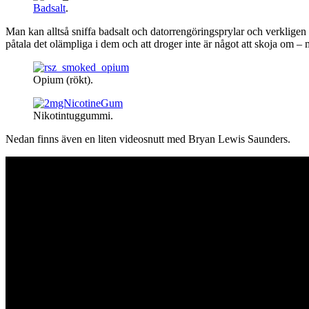
Badsalt
.
Man kan alltså sniffa badsalt och datorrengöringsprylar och verkligen k
påtala det olämpliga i dem och att droger inte är något att skoja om – m
Opium (rökt).
Nikotintuggummi.
Nedan finns även en liten videosnutt med Bryan Lewis Saunders.