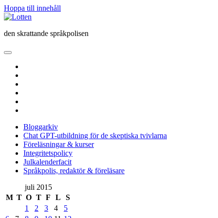
Hoppa till innehåll
Lotten
den skrattande språkpolisen
öppna
primär
twitter
meny
facebook
instagram
linkedin
rss
e-
post
Bloggarkiv
Chat GPT-utbildning för de skeptiska tvivlarna
Föreläsningar & kurser
Integritetspolicy
Julkalenderfacit
Språkpolis, redaktör & föreläsare
Sidopanel
juli 2015
M
T
O
T
F
L
S
1
2
3
4
5