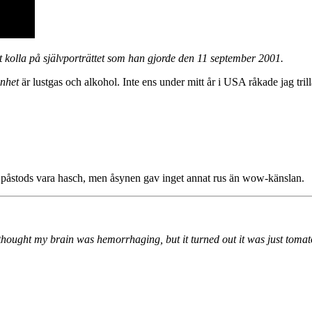
r att kolla på självporträttet som han gjorde den 11 september 2001.
enhet
är lustgas och alkohol. Inte ens under mitt år i USA råkade jag trill
et påstods vara hasch, men åsynen gav inget annat rus än wow-känslan.
thought my brain was hemorrhaging, but it turned out it was just tom