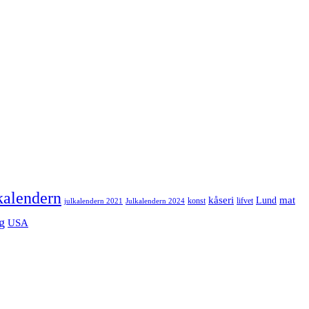
kalendern
mat
kåseri
Lund
julkalendern 2021
Julkalendern 2024
konst
lifvet
g
USA