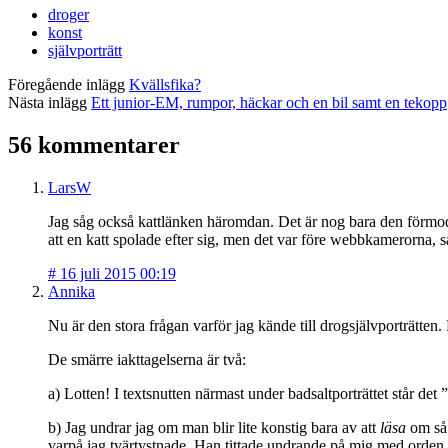
droger
konst
självporträtt
Föregående inlägg
Kvällsfika?
Nästa inlägg
Ett junior-EM, rumpor, häckar och en bil samt en tekopp
56 kommentarer
LarsW
Jag såg också kattlänken häromdan. Det är nog bara den förmodlig
att en katt spolade efter sig, men det var före webbkamerorna, så
#
16 juli 2015 00:19
Annika
Nu är den stora frågan varför jag kände till drogsjälvporträtte
De smärre iakttagelserna är två:
a) Lotten! I textsnutten närmast under badsaltporträttet står det ”
b) Jag undrar jag om man blir lite konstig bara av att
läsa
om så 
varpå jag tvärtystnade. Han tittade undrande på mig med orde