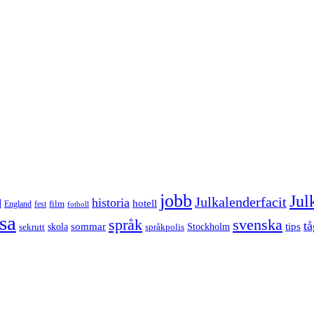
jobb
Jul
Julkalenderfacit
historia
d
hotell
England
fest
film
fotboll
sa
språk
svenska
tå
sommar
tips
sekrutt
skola
språkpolis
Stockholm