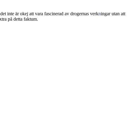
det inte är okej att vara fascinerad av drogernas verk
n
ingar utan att
xtra på detta faktum.