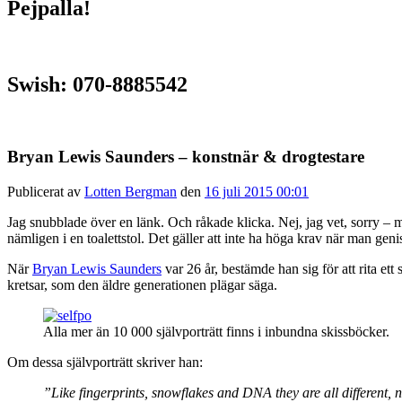
Pejpalla!
Swish: 070-8885542
Bryan Lewis Saunders – konstnär & drogtestare
Publicerat av
Lotten Bergman
den
16 juli 2015 00:01
Jag snubblade över en länk. Och råkade klicka. Nej, jag vet, sorry – m
nämligen i en toalettstol. Det gäller att inte ha höga krav när man geni
När
Bryan Lewis Saunders
var 26 år, bestämde han sig för att rita ett s
kretsar, som den äldre generationen plägar säga.
Alla mer än 10 000 självporträtt finns i inbundna skissböcker.
Om dessa självporträtt skriver han:
”Like fingerprints, snowflakes and DNA they are all different, 