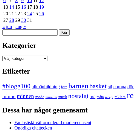
6
7
8
9
10
11
12
13
14
15
16
17
18
19
20
21
22
23
24
25
26
27
28
29
30
31
« jun
aug »
Sök
Kategorier
Kategorier
Etiketter
barnen
#blogg100
basket
allmänbildning
corona
dö
bil
barn
re
nostalgi
minnen
minne
mode
ord
reklam
musik
radio
museum
recept
Dessa har något gemensamt
Fantastiskt välformulerad moderecensent
Onödiga citattecken